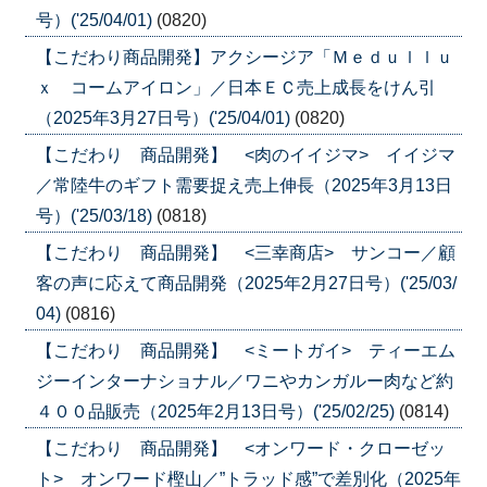
号）('25/04/01)
(0820)
【こだわり商品開発】アクシージア「Ｍｅｄｕｌｌｕ
ｘ コームアイロン」／日本ＥＣ売上成長をけん引
（2025年3月27日号）('25/04/01)
(0820)
【こだわり 商品開発】 <肉のイイジマ> イイジマ
／常陸牛のギフト需要捉え売上伸長（2025年3月13日
号）('25/03/18)
(0818)
【こだわり 商品開発】 <三幸商店> サンコー／顧
客の声に応えて商品開発（2025年2月27日号）('25/03/
04)
(0816)
【こだわり 商品開発】 <ミートガイ> ティーエム
ジーインターナショナル／ワニやカンガルー肉など約
４００品販売（2025年2月13日号）('25/02/25)
(0814)
【こだわり 商品開発】 <オンワード・クローゼッ
ト> オンワード樫山／”トラッド感”で差別化（2025年