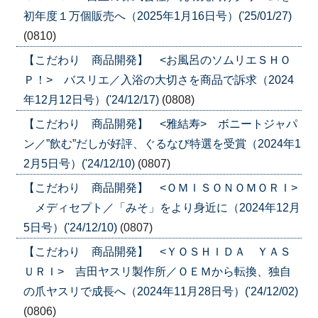
初年度１万個販売へ（2025年1月16日号）('25/01/27)
(0810)
【こだわり 商品開発】 <お風呂のソムリエＳＨＯ
Ｐ！> バスリエ／入浴の大切さを商品で訴求（2024
年12月12日号）('24/12/17)
(0808)
【こだわり 商品開発】 <雅結寿> ボニートジャパ
ン／”飲む”だしが好評、ぐるなび特選を受賞（2024年1
2月5日号）('24/12/10)
(0807)
【こだわり 商品開発】 <ＯＭＩＳＯＮＯＭＯＲＩ>
メディセプト／「みそ」をより身近に（2024年12月
5日号）('24/12/10)
(0807)
【こだわり 商品開発】 <ＹＯＳＨＩＤＡ ＹＡＳ
ＵＲＩ> 吉田ヤスリ製作所／ＯＥＭから転換、独自
の爪ヤスリで成長へ（2024年11月28日号）('24/12/02)
(0806)