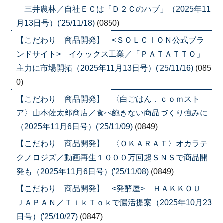
三井農林／自社ＥＣは「Ｄ２Ｃのハブ」（2025年11
月13日号）('25/11/18)
(0850)
【こだわり 商品開発】 <ＳＯＬＣＩＯＮ公式ブラ
ンドサイト> イケックス工業／「ＰＡＴＡＴＴＯ」
主力に市場開拓（2025年11月13日号）('25/11/16)
(085
0)
【こだわり 商品開発】 〈白ごはん．ｃｏｍスト
ア〉山本佐太郎商店／食べ飽きない商品づくり強みに
（2025年11月6日号）('25/11/09)
(0849)
【こだわり 商品開発】 〈ＯＫＡＲＡＴ〉オカラテ
クノロジズ／動画再生１０００万回超ＳＮＳで商品開
発も（2025年11月6日号）('25/11/08)
(0849)
【こだわり 商品開発】 <発酵屋> ＨＡＫＫＯＵ
ＪＡＰＡＮ／ＴｉｋＴｏｋで腸活提案（2025年10月23
日号）('25/10/27)
(0847)