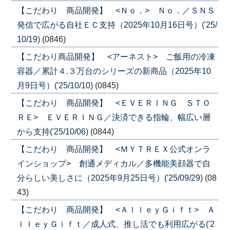
【こだわり 商品開発】 <Ｎｏ．> Ｎｏ．／ＳＮＳ
発信で広がる自社ＥＣ支持（2025年10月16日号）('25/
10/19)
(0846)
【こだわり商品開発】 <アーネスト> ご飯用の冷凍
容器／累計４.３万台のシリーズの新商品（2025年10
月9日号）('25/10/10)
(0845)
【こだわり 商品開発】 <ＥＶＥＲＩＮＧ ＳＴＯ
ＲＥ> ＥＶＥＲＩＮＧ／決済できる指輪、幅広い層
から支持('25/10/06)
(0844)
【こだわり 商品開発】 <ＭＹＴＲＥＸ公式オンラ
インショップ> 創通メディカル／多機能美顔器で自
分らしい美しさに（2025年9月25日号）('25/09/29)
(08
43)
【こだわり 商品開発】 <ＡｌｌｅｙＧｉｆｔ> Ａ
ｌｌｅｙＧｉｆｔ／成人式、推し活でも利用広がる('2