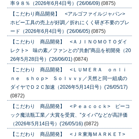
率９８％（2026年6月4日号）('26/06/09)
(0875)
【こだわり商品開発】 <アルゴファイルジャパン>
ホビー工具の売上が好調／折れにくく研ぎ不要のブレ
ード（2026年6月4日号）('26/06/05)
(0875)
【こだわり 商品開発】 <ＡＪＩＮＯＭＯＴＯダイ
レクト> 味の素／ファンとの”共創”商品を初開発（20
26年5月28日号）('26/06/01)
(0874)
【こだわり 商品開発】 <ＬＵＭＥＲＡ ｏｎｌｉ
ｎｅ ｓｈｏｐ> Ｓｏｌｖｖｙ／天然と同一組成の
ダイヤでＤ２Ｃ加速（2026年5月14日号）('26/05/17)
(0872)
【こだわり 商品開発】 <Ｐｅａｃｏｃｋ> ピーコ
ック魔法瓶工業／大賞を受賞、”タイパ”などが高評価
（2026年5月14日号）('26/05/16)
(0872)
【こだわり 商品開発】 <ＪＲ東海ＭＡＲＫＥＴ>