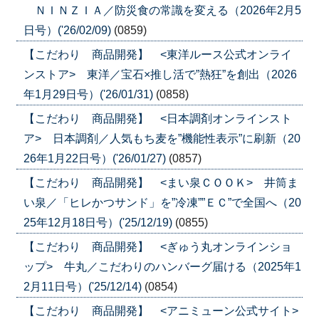
ＮＩＮＺＩＡ／防災食の常識を変える（2026年2月5
日号）('26/02/09)
(0859)
【こだわり 商品開発】 <東洋ルース公式オンライ
ンストア> 東洋／宝石×推し活で”熱狂”を創出（2026
年1月29日号）('26/01/31)
(0858)
【こだわり 商品開発】 <日本調剤オンラインスト
ア> 日本調剤／人気もち麦を”機能性表示”に刷新（20
26年1月22日号）('26/01/27)
(0857)
【こだわり 商品開発】 <まい泉ＣＯＯＫ> 井筒ま
い泉／「ヒレかつサンド」を”冷凍””ＥＣ”で全国へ（20
25年12月18日号）('25/12/19)
(0855)
【こだわり 商品開発】 <ぎゅう丸オンラインショ
ップ> 牛丸／こだわりのハンバーグ届ける（2025年1
2月11日号）('25/12/14)
(0854)
【こだわり 商品開発】 <アニミューン公式サイト>