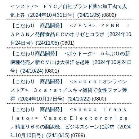
インストア> ＦＹＣ／自社ブランド豚の加工肉で人
気上昇（2024年10月31日号）('24/11/05)
(0802)
【こだわり 商品開発】 <ＺＥＮＢ> ＺＥＮＢ Ｊ
ＡＰＡＮ／発酵食品ＥＣのオリゼとコラボ（2024年10
月24日号）('24/11/05)
(0801)
【こだわり商品開発】 <ポケトーク> ５年ぶりの新
機種発売／新ＣＭには大泉洋を起用（2024年10月24日
号）('24/10/24)
(0801)
【こだわり 商品開発】 <３ｃａｒａｔオンライン
ストア> ３ｃａｒａｔ／スキマ雑貨で女性ファン獲
得（2024年10月17日号）('24/10/22)
(0800)
【こだわり 商品開発】 <Ｖａｓｃｏ Ｔｒａｎｓ
ｌａｔｏｒ> Ｖａｓｃｏ Ｅｌｅｃｔｏｒｏｎｉｃｓ
／精度９６％の翻訳機、ビジネスシーンに訴求（2024
年10月10日号）('24/10/15)
(0799)