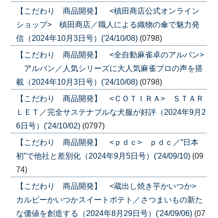
【こだわり 商品開発】 <槙田商店公式オンライン
ショップ> 槙田商店／職人による織物の傘で魅力発
信（2024年10月3日号）('24/10/08)
(0798)
【こだわり 商品開発】 <全自動麻雀卓のアルバン>
アルバン／人気シリーズに大人気麻雀プロの声を搭
載（2024年10月3日号）('24/10/08)
(0798)
【こだわり 商品開発】 <ＣＯＴＩＲＡ> ＳＴＡＲ
ＬＥＴ／完全サステナブルな犬服が好評（2024年9月2
6日号）('24/10/02)
(0797)
【こだわり 商品開発】 <ｐｄｃ> ｐｄｃ／”日本
初”で他社と差別化（2024年9月5日号）('24/09/10)
(09
74)
【こだわり 商品開発】 <蔵出し焼き芋かいつか>
カルビーかいつかスイートポテト／さつまいもの新た
な価値を創造する（2024年8月29日号）('24/09/06)
(07