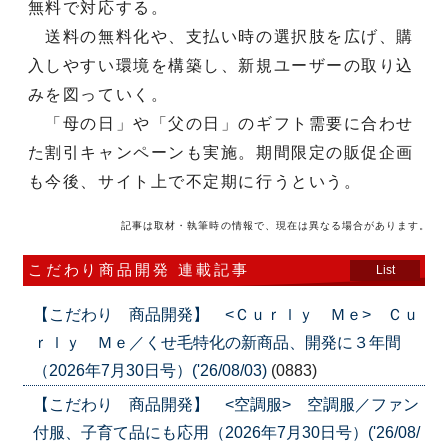
無料で対応する。
送料の無料化や、支払い時の選択肢を広げ、購
入しやすい環境を構築し、新規ユーザーの取り込
みを図っていく。
「母の日」や「父の日」のギフト需要に合わせ
た割引キャンペーンも実施。期間限定の販促企画
も今後、サイト上で不定期に行うという。
記事は取材・執筆時の情報で、現在は異なる場合があります。
こだわり商品開発 連載記事
List
【こだわり 商品開発】 <Ｃｕｒｌｙ Ｍｅ> Ｃｕ
ｒｌｙ Ｍｅ／くせ毛特化の新商品、開発に３年間
（2026年7月30日号）('26/08/03)
(0883)
【こだわり 商品開発】 <空調服> 空調服／ファン
付服、子育て品にも応用（2026年7月30日号）('26/08/