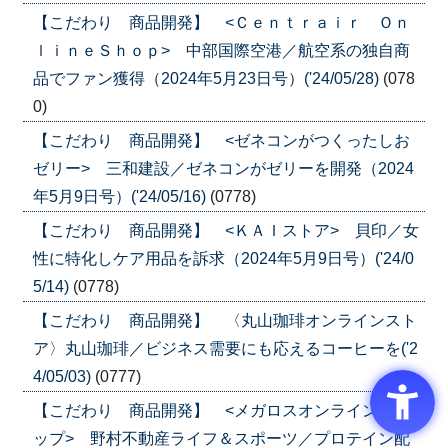
【こだわり 商品開発】 <Ｃｅｎｔｒａｉｒ Ｏｎ
ｌｉｎｅＳｈｏｐ> 中部国際空港／航空系の独自商
品でファン獲得（2024年5月23日号）('24/05/28)
(078
0)
【こだわり 商品開発】 <ゼネコンがつくったしお
ゼリー> 三和建設／ゼネコンがゼリーを開発（2024
年5月9日号）('24/05/16)
(0778)
【こだわり 商品開発】 <ＫＡＩストア> 貝印／女
性に特化しケア用品を訴求（2024年5月9日号）('24/0
5/14)
(0778)
【こだわり 商品開発】 〈丸山珈琲オンラインスト
ア〉丸山珈琲／ビジネス需要にも応えるコーヒーを('2
4/05/03)
(0777)
【こだわり 商品開発】 <メガロスオンラインショ
ップ> 野村不動産ライフ＆スポーツ／プロテイン配