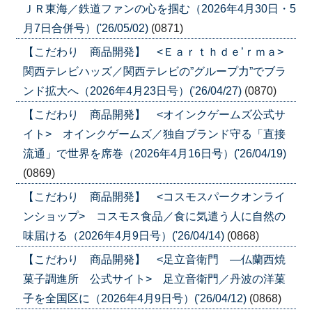
ＪＲ東海／鉄道ファンの心を掴む（2026年4月30日・5
月7日合併号）('26/05/02)
(0871)
【こだわり 商品開発】 <Ｅａｒｔｈｄｅ’ｒｍａ>
関西テレビハッズ／関西テレビの”グループ力”でブラ
ンド拡大へ（2026年4月23日号）('26/04/27)
(0870)
【こだわり 商品開発】 <オインクゲームズ公式サ
イト> オインクゲームズ／独自ブランド守る「直接
流通」で世界を席巻（2026年4月16日号）('26/04/19)
(0869)
【こだわり 商品開発】 <コスモスパークオンライ
ンショップ> コスモス食品／食に気遣う人に自然の
味届ける（2026年4月9日号）('26/04/14)
(0868)
【こだわり 商品開発】 <足立音衛門 ―仏蘭西焼
菓子調進所 公式サイト> 足立音衛門／丹波の洋菓
子を全国区に（2026年4月9日号）('26/04/12)
(0868)