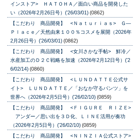
インストア> ＨＡＴＯＨＡ／面白い商品を開発した
い（2026年2月26日号）('26/03/01)
(0862)
【こだわり 商品開発】 <Ｎａｔｕｒｉａｓ> Ｇ―
Ｐｌａｃｅ／天然由来１００％コスメを展開（2026年
2月26日号）('26/03/01)
(0862)
【こだわり 商品開発】 <女川さかな手帖> 鮮冷／
水産加工のＤ２Ｃ戦略を加速（2026年2月12日号）('2
6/02/14)
(0860)
【こだわり 商品開発】 <ＬＵＮＤＡＴＴＥ公式サ
イト> ＬＵＮＤＡＴＴＥ／「おなか守るパンツ」を
世界へ（2026年2月5日号）('26/02/10)
(0859)
【こだわり 商品開発】 <ＦＩＧＵＲＥ ＲＩＺＥ>
アンダー／思い出を３Ｄ化、ＬＩＮＥ活用が奏功
（2026年2月5日号）('26/02/10)
(0859)
【こだわり 商品開発】 <ＮＩＮＺＩＡ公式ストア>