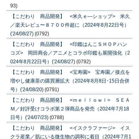
93)
【こだわり 商品開発】 <米久ｅ―ショップ> 米久
／楽天レビュー８７００件超に（2024年8月22日号）
('24/08/27)
(0792)
【こだわり 商品開発】 <印鑑はんこＳＨＯＰハン
コズ> 岡田商会／アニメとコラボ印鑑も展開強化（2
024年8月22日号）('24/08/27)
(0792)
【こだわり 商品開発】 <宝寿園> 宝寿園／接点を
増やし健康茶の購買層拡大（2024年8月8日･15日合併
号）('24/08/20)
(0791)
【こだわり 商品開発】 <ｍｅｌｌｏｗｌ> ＳＥＡ
Ｍ／好評受けコラボ第２弾商品を発売（2024年7月18
日号）('24/07/23)
(0788)
【こだわり 商品開発】 <イスクラファージ> イス
クラ産業／肌にいる微生物の調和に着目（2024年7月1