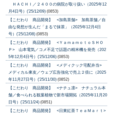
ＨＡＣＨＩ／２４００の病院が取り扱い（2025年12
月4日号）('25/12/09)
(0853)
【こだわり 商品開発】 <加島茶舗> 加島茶舗／自
由な発想が生んだ「まるで抹茶」（2025年12月4日
号）('25/12/08)
(0853)
【こだわり 商品開発】 <ＹａｍａｍｏｔｏＳＨＯ
Ｐ> 山本電気／コメ不足で話題の精米機を発売（202
5年12月4日号）('25/12/06)
(0853)
【こだわり 商品開発】 <メディクック宅配弁当>
メディカル東友／ウェブ広告強化で売上２倍に（2025
年11月27日号）('25/11/30)
(0852)
【こだわり 商品開発】 <ナチュ凛> ナチュラル本
舗／食べられる観葉植物で新市場開拓（2025年11月20
日号）('25/11/24)
(0851)
【こだわり 商品開発】 <日東紅茶ＴｅａＭａｒｔ>