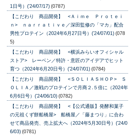
1日号）('24/07/17)
(0787)
【こだわり 商品開発】 <Ａｉｍｅ Ｐｒｏｔｅｉ
ｎ> ｎａｒｒａｔｉｖｅ／深田監修の「マカ」配合
男性プロテイン（2024年6月27日号）('24/07/01)
(078
5)
【こだわり 商品開発】 <横浜みらいオフィシャル
ストア> レーベン／特許・意匠のアイデアでヒット
育つ（2024年6月20日号）('24/07/01)
(0784)
【こだわり 商品開発】 <ＳＯＬＩＡＳＨＯＰ> Ｓ
ＯＬＩＡ／激戦のプロテインで月商２.５倍に（2024年
6月6日号）('24/06/10)
(0782)
【こだわり 商品開発】 <【公式通販】発酵和菓子
の元祖くず餅船橋屋> 船橋屋／「藤まつり」に合わ
せて商品発売、売上拡大へ（2024年5月30日号）('24/0
6/03)
(0781)