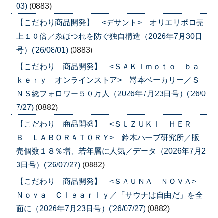
03)
(0883)
【こだわり商品開発】 <デサント> オリエリポロ売
上１０倍／糸ほつれを防ぐ独自構造（2026年7月30日
号）('26/08/01)
(0883)
【こだわり 商品開発】 <ＳＡＫＩｍｏｔｏ ｂａ
ｋｅｒｙ オンラインストア> 嵜本ベーカリー／Ｓ
ＮＳ総フォロワー５０万人（2026年7月23日号）('26/0
7/27)
(0882)
【こだわり 商品開発】 <ＳＵＺＵＫＩ ＨＥＲ
Ｂ ＬＡＢＯＲＡＴＯＲＹ> 鈴木ハーブ研究所／販
売個数１８％増、若年層に人気／データ（2026年7月2
3日号）('26/07/27)
(0882)
【こだわり 商品開発】 <ＳＡＵＮＡ ＮＯＶＡ>
Ｎｏｖａ Ｃｌｅａｒｌｙ／「サウナは自由だ」を全
面に（2026年7月23日号）('26/07/27)
(0882)