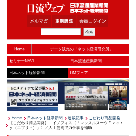
Home
データ販売の「ネット経済研究所」
セミナーNAVI
日本流通産業新聞
日本ネット経済新聞
DMフェア
Home
日本ネット経済新聞
連載記事
こだわり商品開発
【こだわり商品開発】 イノフィス〈「マッスルスーツＥｖｅｒ
ｙ（エブリィ）」〉／人工筋肉で力仕事を補助