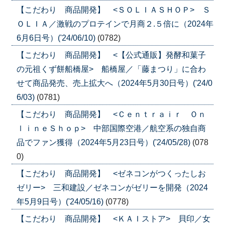
【こだわり 商品開発】 <ＳＯＬＩＡＳＨＯＰ> Ｓ
ＯＬＩＡ／激戦のプロテインで月商２.５倍に（2024年
6月6日号）('24/06/10)
(0782)
【こだわり 商品開発】 <【公式通販】発酵和菓子
の元祖くず餅船橋屋> 船橋屋／「藤まつり」に合わ
せて商品発売、売上拡大へ（2024年5月30日号）('24/0
6/03)
(0781)
【こだわり 商品開発】 <Ｃｅｎｔｒａｉｒ Ｏｎ
ｌｉｎｅＳｈｏｐ> 中部国際空港／航空系の独自商
品でファン獲得（2024年5月23日号）('24/05/28)
(078
0)
【こだわり 商品開発】 <ゼネコンがつくったしお
ゼリー> 三和建設／ゼネコンがゼリーを開発（2024
年5月9日号）('24/05/16)
(0778)
【こだわり 商品開発】 <ＫＡＩストア> 貝印／女