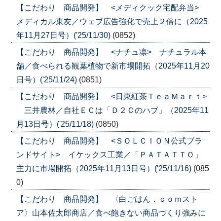
【こだわり 商品開発】 <メディクック宅配弁当>
メディカル東友／ウェブ広告強化で売上２倍に（2025
年11月27日号）('25/11/30)
(0852)
【こだわり 商品開発】 <ナチュ凛> ナチュラル本
舗／食べられる観葉植物で新市場開拓（2025年11月20
日号）('25/11/24)
(0851)
【こだわり 商品開発】 <日東紅茶ＴｅａＭａｒｔ>
三井農林／自社ＥＣは「Ｄ２Ｃのハブ」（2025年11
月13日号）('25/11/18)
(0850)
【こだわり 商品開発】 <ＳＯＬＣＩＯＮ公式ブラ
ンドサイト> イケックス工業／「ＰＡＴＡＴＴＯ」
主力に市場開拓（2025年11月13日号）('25/11/16)
(085
0)
【こだわり 商品開発】 〈白ごはん．ｃｏｍスト
ア〉山本佐太郎商店／食べ飽きない商品づくり強みに