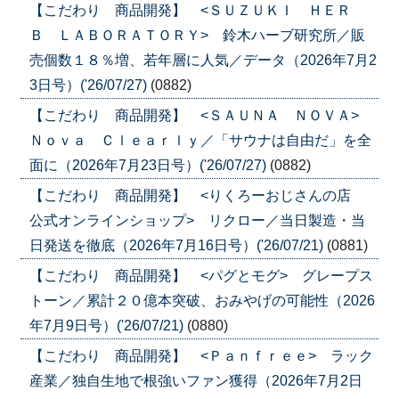
【こだわり 商品開発】 <ＳＵＺＵＫＩ ＨＥＲ
Ｂ ＬＡＢＯＲＡＴＯＲＹ> 鈴木ハーブ研究所／販
売個数１８％増、若年層に人気／データ（2026年7月2
3日号）('26/07/27)
(0882)
【こだわり 商品開発】 <ＳＡＵＮＡ ＮＯＶＡ>
Ｎｏｖａ Ｃｌｅａｒｌｙ／「サウナは自由だ」を全
面に（2026年7月23日号）('26/07/27)
(0882)
【こだわり 商品開発】 <りくろーおじさんの店
公式オンラインショップ> リクロー／当日製造・当
日発送を徹底（2026年7月16日号）('26/07/21)
(0881)
【こだわり 商品開発】 <パグとモグ> グレープス
トーン／累計２０億本突破、おみやげの可能性（2026
年7月9日号）('26/07/21)
(0880)
【こだわり 商品開発】 <Ｐａｎｆｒｅｅ> ラック
産業／独自生地で根強いファン獲得（2026年7月2日