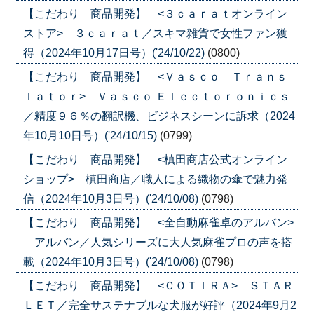
【こだわり 商品開発】 <３ｃａｒａｔオンライン
ストア> ３ｃａｒａｔ／スキマ雑貨で女性ファン獲
得（2024年10月17日号）('24/10/22)
(0800)
【こだわり 商品開発】 <Ｖａｓｃｏ Ｔｒａｎｓ
ｌａｔｏｒ> Ｖａｓｃｏ Ｅｌｅｃｔｏｒｏｎｉｃｓ
／精度９６％の翻訳機、ビジネスシーンに訴求（2024
年10月10日号）('24/10/15)
(0799)
【こだわり 商品開発】 <槙田商店公式オンライン
ショップ> 槙田商店／職人による織物の傘で魅力発
信（2024年10月3日号）('24/10/08)
(0798)
【こだわり 商品開発】 <全自動麻雀卓のアルバン>
アルバン／人気シリーズに大人気麻雀プロの声を搭
載（2024年10月3日号）('24/10/08)
(0798)
【こだわり 商品開発】 <ＣＯＴＩＲＡ> ＳＴＡＲ
ＬＥＴ／完全サステナブルな犬服が好評（2024年9月2