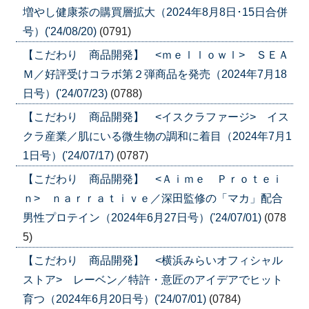
増やし健康茶の購買層拡大（2024年8月8日･15日合併
号）('24/08/20)
(0791)
【こだわり 商品開発】 <ｍｅｌｌｏｗｌ> ＳＥＡ
Ｍ／好評受けコラボ第２弾商品を発売（2024年7月18
日号）('24/07/23)
(0788)
【こだわり 商品開発】 <イスクラファージ> イス
クラ産業／肌にいる微生物の調和に着目（2024年7月1
1日号）('24/07/17)
(0787)
【こだわり 商品開発】 <Ａｉｍｅ Ｐｒｏｔｅｉ
ｎ> ｎａｒｒａｔｉｖｅ／深田監修の「マカ」配合
男性プロテイン（2024年6月27日号）('24/07/01)
(078
5)
【こだわり 商品開発】 <横浜みらいオフィシャル
ストア> レーベン／特許・意匠のアイデアでヒット
育つ（2024年6月20日号）('24/07/01)
(0784)