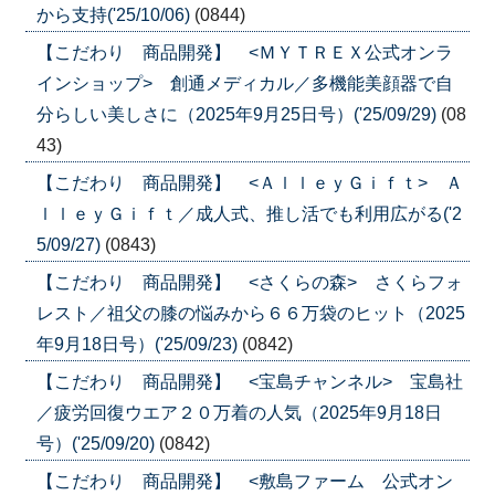
から支持('25/10/06)
(0844)
【こだわり 商品開発】 <ＭＹＴＲＥＸ公式オンラ
インショップ> 創通メディカル／多機能美顔器で自
分らしい美しさに（2025年9月25日号）('25/09/29)
(08
43)
【こだわり 商品開発】 <ＡｌｌｅｙＧｉｆｔ> Ａ
ｌｌｅｙＧｉｆｔ／成人式、推し活でも利用広がる('2
5/09/27)
(0843)
【こだわり 商品開発】 <さくらの森> さくらフォ
レスト／祖父の膝の悩みから６６万袋のヒット（2025
年9月18日号）('25/09/23)
(0842)
【こだわり 商品開発】 <宝島チャンネル> 宝島社
／疲労回復ウエア２０万着の人気（2025年9月18日
号）('25/09/20)
(0842)
【こだわり 商品開発】 <敷島ファーム 公式オン