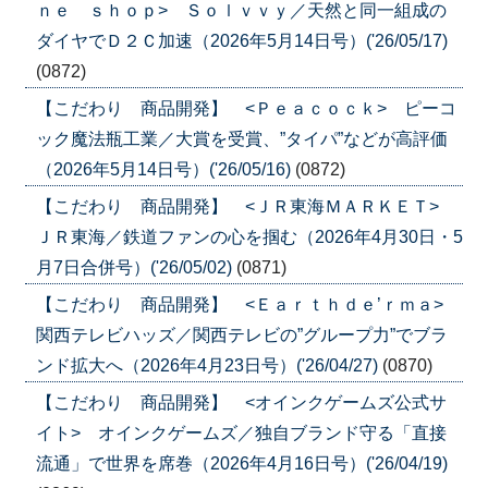
ｎｅ ｓｈｏｐ> Ｓｏｌｖｖｙ／天然と同一組成の
ダイヤでＤ２Ｃ加速（2026年5月14日号）('26/05/17)
(0872)
【こだわり 商品開発】 <Ｐｅａｃｏｃｋ> ピーコ
ック魔法瓶工業／大賞を受賞、”タイパ”などが高評価
（2026年5月14日号）('26/05/16)
(0872)
【こだわり 商品開発】 <ＪＲ東海ＭＡＲＫＥＴ>
ＪＲ東海／鉄道ファンの心を掴む（2026年4月30日・5
月7日合併号）('26/05/02)
(0871)
【こだわり 商品開発】 <Ｅａｒｔｈｄｅ’ｒｍａ>
関西テレビハッズ／関西テレビの”グループ力”でブラ
ンド拡大へ（2026年4月23日号）('26/04/27)
(0870)
【こだわり 商品開発】 <オインクゲームズ公式サ
イト> オインクゲームズ／独自ブランド守る「直接
流通」で世界を席巻（2026年4月16日号）('26/04/19)