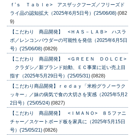
ｆ’ｓ Ｔａｂｌｅ> アスザックフーズ／フリーズド
ライ品の認知拡大（2025年6月5日号）('25/06/08)
(082
9)
【こだわり 商品開発】 <ＨＡＳ－ＬＡＢ> ハスラ
ボ／レンコンパウダーの可能性を発信（2025年6月5日
号）('25/06/08)
(0829)
【こだわり 商品開発】 <ＧＲＥＥＮ ＤＯＬＣＥ>
クラダシ／新ブランド始動、ＥＣ事業に近い売上目
指す（2025年5月29日号）('25/05/31)
(0828)
【こだわり商品開発】ｒｅｄａｙ「米粉グラノーラク
ッキー」／妹の病気で食の大切さを実感（2025年5月2
2日号）('25/05/24)
(0827)
【こだわり 商品開発】 <ＩＭＡＮＯ> ８５ファニ
チャー／スケートボード板を家具に（2025年5月15日
号）('25/05/21)
(0826)