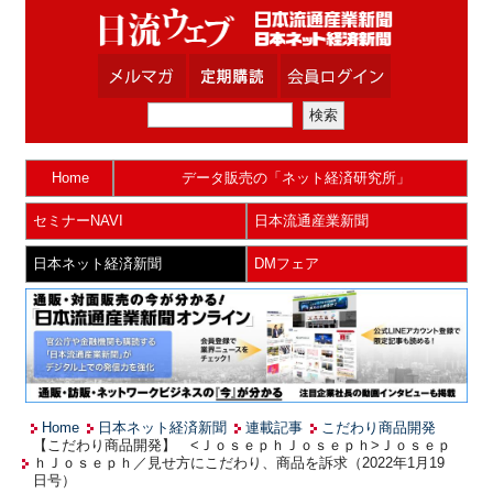
Home
データ販売の「ネット経済研究所」
セミナーNAVI
日本流通産業新聞
日本ネット経済新聞
DMフェア
Home
日本ネット経済新聞
連載記事
こだわり商品開発
【こだわり商品開発】 <ＪｏｓｅｐｈＪｏｓｅｐｈ>Ｊｏｓｅｐ
ｈＪｏｓｅｐｈ／見せ方にこだわり、商品を訴求（2022年1月19
日号）