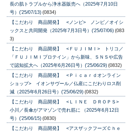
長の肌トラブルから浄水器販売へ（2025年7月10日
号）('25/07/13)
(0834)
【こだわり 商品開発】 <ノンピ> ノンピ／オイシ
ックスと共同開発（2025年7月3日号）('25/07/06)
(083
3)
【こだわり 商品開発】 <ＦＵＪＩＭＩ> トリコ／
「ＦＵＪＩＭＩプロテイン」から新味、ＳＮＳや広告
で認知拡大へ（2025年6月26日号）('25/06/29)
(0832)
【こだわり 商品開発】 <Ｐｉｃａｒｄオンライン
ショップ> イオンサヴール／仏産にこだわりロス削
減（2025年6月26日号）('25/06/29)
(0832)
【こだわり 商品開発】 <ＬＩＮＥ ＤＲＯＰＳ>
小川／長傘がアマゾンで売れ筋に （2025年6月12日
号）('25/06/15)
(0830)
【こだわり 商品開発】 <アスザックフーズＣｈｅ