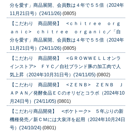
分を愛す」商品展開、会員数は４年で５５倍（2024年
11月21日号）('24/11/26)
(0805)
【こだわり 商品開発】 <ｃｈｉｔｒｅｅ ｏｒｇ
ａｎｉｃ> ｃｈｉｔｒｅｅ ｏｒｇａｎｉｃ／「自
分を愛す」商品展開、会員数は４年で５５倍（2024年
11月21日号）('24/11/26)
(0805)
【こだわり 商品開発】 <ＧＲＯＷＷＥＬＬオンラ
インストア> ＦＹＣ／自社ブランド豚の加工肉で人
気上昇（2024年10月31日号）('24/11/05)
(0802)
【こだわり 商品開発】 <ＺＥＮＢ> ＺＥＮＢ Ｊ
ＡＰＡＮ／発酵食品ＥＣのオリゼとコラボ（2024年10
月24日号）('24/11/05)
(0801)
【こだわり商品開発】 <ポケトーク> ５年ぶりの新
機種発売／新ＣＭには大泉洋を起用（2024年10月24日
号）('24/10/24)
(0801)