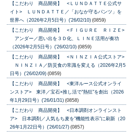
【こだわり 商品開発】 <ＬＵＮＤＡＴＴＥ公式サ
イト> ＬＵＮＤＡＴＴＥ／「おなか守るパンツ」を
世界へ（2026年2月5日号）('26/02/10)
(0859)
【こだわり 商品開発】 <ＦＩＧＵＲＥ ＲＩＺＥ>
アンダー／思い出を３Ｄ化、ＬＩＮＥ活用が奏功
（2026年2月5日号）('26/02/10)
(0859)
【こだわり 商品開発】 <ＮＩＮＺＩＡ公式ストア>
ＮＩＮＺＩＡ／防災食の常識を変える（2026年2月5
日号）('26/02/09)
(0859)
【こだわり 商品開発】 <東洋ルース公式オンライ
ンストア> 東洋／宝石×推し活で”熱狂”を創出（2026
年1月29日号）('26/01/31)
(0858)
【こだわり 商品開発】 <日本調剤オンラインスト
ア> 日本調剤／人気もち麦を”機能性表示”に刷新（20
26年1月22日号）('26/01/27)
(0857)