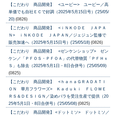
【こだわり 商品開発】 <ユーピー> ユーピー／高
単価でも自社ＥＣで好調（2025年5月15日号）('25/05/
20)
(0826)
【こだわり 商品開発】 <ｉＮＫＯＤＥ ＪＡＰＡ
Ｎ> ｉＮＫＯＤＥ ＪＡＰＡＮ／ジェジュン監修で
販売加速へ（2025年5月15日号）('25/05/18)
(0826)
【こだわり 商品開発】 <ゼンケンショップ> ゼン
ケン／「ＰＦＯＳ・ＰＦＯＡ」の代替物質「ＰＦＨｘ
Ｓ」も除去（2025年5月1日・8日合併号）('25/05/09)
(0825)
【こだわり 商品開発】 <ｈａｎａＧＲＡＤＡＴＩ
ＯＮ 華月フラワーズ> Ｋａｄｕｋｉ ＦＬＯＷＥ
ＲＳ＆ＤＥＳＩＧＮ／染めバラを受注生産で提供（20
25年5月1日・8日合併号）('25/05/08)
(0825)
【こだわり 商品開発】 <ドットミソ> ドットミソ／