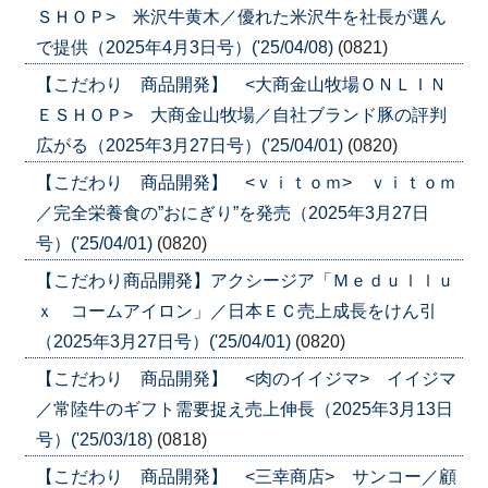
ＳＨＯＰ> 米沢牛黄木／優れた米沢牛を社長が選ん
で提供（2025年4月3日号）('25/04/08)
(0821)
【こだわり 商品開発】 <大商金山牧場ＯＮＬＩＮ
ＥＳＨＯＰ> 大商金山牧場／自社ブランド豚の評判
広がる（2025年3月27日号）('25/04/01)
(0820)
【こだわり 商品開発】 <ｖｉｔｏｍ> ｖｉｔｏｍ
／完全栄養食の”おにぎり”を発売（2025年3月27日
号）('25/04/01)
(0820)
【こだわり商品開発】アクシージア「Ｍｅｄｕｌｌｕ
ｘ コームアイロン」／日本ＥＣ売上成長をけん引
（2025年3月27日号）('25/04/01)
(0820)
【こだわり 商品開発】 <肉のイイジマ> イイジマ
／常陸牛のギフト需要捉え売上伸長（2025年3月13日
号）('25/03/18)
(0818)
【こだわり 商品開発】 <三幸商店> サンコー／顧