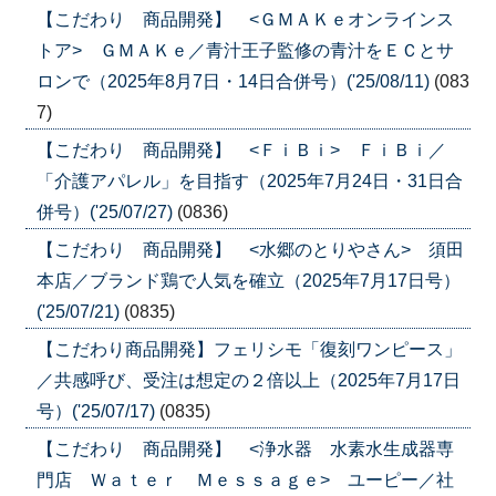
【こだわり 商品開発】 <ＧＭＡＫｅオンラインス
トア> ＧＭＡＫｅ／青汁王子監修の青汁をＥＣとサ
ロンで（2025年8月7日・14日合併号）('25/08/11)
(083
7)
【こだわり 商品開発】 <ＦｉＢｉ> ＦｉＢｉ／
「介護アパレル」を目指す（2025年7月24日・31日合
併号）('25/07/27)
(0836)
【こだわり 商品開発】 <水郷のとりやさん> 須田
本店／ブランド鶏で人気を確立（2025年7月17日号）
('25/07/21)
(0835)
【こだわり商品開発】フェリシモ「復刻ワンピース」
／共感呼び、受注は想定の２倍以上（2025年7月17日
号）('25/07/17)
(0835)
【こだわり 商品開発】 <浄水器 水素水生成器専
門店 Ｗａｔｅｒ Ｍｅｓｓａｇｅ> ユーピー／社