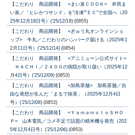
【こだわり 商品開発】 <まい泉ＣＯＯＫ> 井筒ま
い泉／「ヒレかつサンド」を”冷凍””ＥＣ”で全国へ（20
25年12月18日号）('25/12/19)
(0855)
【こだわり 商品開発】 <ぎゅう丸オンラインショ
ップ> 牛丸／こだわりのハンバーグ届ける（2025年1
2月11日号）('25/12/14)
(0854)
【こだわり 商品開発】 <アニミューン公式サイト>
ＨＡＣＨＩ／２４００の病院が取り扱い（2025年12
月4日号）('25/12/09)
(0853)
【こだわり 商品開発】 <加島茶舗> 加島茶舗／自
由な発想が生んだ「まるで抹茶」（2025年12月4日
号）('25/12/08)
(0853)
【こだわり 商品開発】 <ＹａｍａｍｏｔｏＳＨＯ
Ｐ> 山本電気／コメ不足で話題の精米機を発売（202
5年12月4日号）('25/12/06)
(0853)