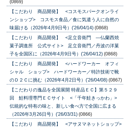
(0869)
【こだわり 商品開発】 <コスモスパークオンライ
ンショップ> コスモス食品／食に気遣う人に自然の
味届ける（2026年4月9日号）('26/04/14)
(0868)
【こだわり 商品開発】 <足立音衛門 ―仏蘭西焼
菓子調進所 公式サイト> 足立音衛門／丹波の洋菓
子を全国区に（2026年4月9日号）('26/04/12)
(0868)
【こだわり 商品開発】 <ハードワーカー オフィ
シャル ショップ> ハードワーカー／特許技術で靴
のＤ２Ｃに挑む（2026年4月2日号）('26/04/08)
(0867)
【こだわりの逸品を全国展開 特産品ＥＣ】第５２９
回 鮭料理専門ＥＣサイト <「千年鮭きっかわ」>
伝統的な特有の味と、新しい食べ方で全国に広まる
（2026年3月26日号）('26/03/31)
(0866)
【こだわり 商品開発】 <アサヌマネットショップ>