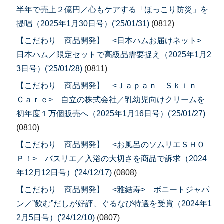
半年で売上２億円／心もケアする「ほっこり防災」を
提唱（2025年1月30日号）('25/01/31)
(0812)
【こだわり 商品開発】 <日本ハムお届けネット>
日本ハム／限定セットで高級品需要捉え（2025年1月2
3日号）('25/01/28)
(0811)
【こだわり 商品開発】 <Ｊａｐａｎ Ｓｋｉｎ
Ｃａｒｅ> 自立の株式会社／乳幼児向けクリームを
初年度１万個販売へ（2025年1月16日号）('25/01/27)
(0810)
【こだわり 商品開発】 <お風呂のソムリエＳＨＯ
Ｐ！> バスリエ／入浴の大切さを商品で訴求（2024
年12月12日号）('24/12/17)
(0808)
【こだわり 商品開発】 <雅結寿> ボニートジャパ
ン／”飲む”だしが好評、ぐるなび特選を受賞（2024年1
2月5日号）('24/12/10)
(0807)