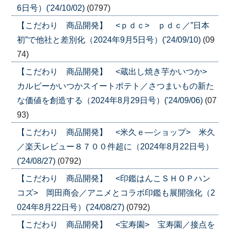
6日号）('24/10/02)
(0797)
【こだわり 商品開発】 <ｐｄｃ> ｐｄｃ／”日本
初”で他社と差別化（2024年9月5日号）('24/09/10)
(09
74)
【こだわり 商品開発】 <蔵出し焼き芋かいつか>
カルビーかいつかスイートポテト／さつまいもの新た
な価値を創造する（2024年8月29日号）('24/09/06)
(07
93)
【こだわり 商品開発】 <米久ｅ―ショップ> 米久
／楽天レビュー８７００件超に（2024年8月22日号）
('24/08/27)
(0792)
【こだわり 商品開発】 <印鑑はんこＳＨＯＰハン
コズ> 岡田商会／アニメとコラボ印鑑も展開強化（2
024年8月22日号）('24/08/27)
(0792)
【こだわり 商品開発】 <宝寿園> 宝寿園／接点を