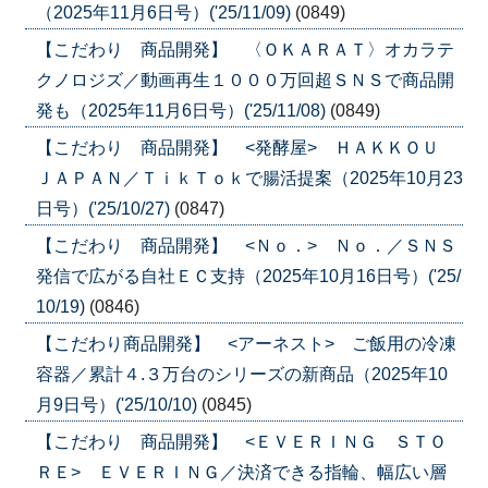
（2025年11月6日号）('25/11/09)
(0849)
【こだわり 商品開発】 〈ＯＫＡＲＡＴ〉オカラテ
クノロジズ／動画再生１０００万回超ＳＮＳで商品開
発も（2025年11月6日号）('25/11/08)
(0849)
【こだわり 商品開発】 <発酵屋> ＨＡＫＫＯＵ
ＪＡＰＡＮ／ＴｉｋＴｏｋで腸活提案（2025年10月23
日号）('25/10/27)
(0847)
【こだわり 商品開発】 <Ｎｏ．> Ｎｏ．／ＳＮＳ
発信で広がる自社ＥＣ支持（2025年10月16日号）('25/
10/19)
(0846)
【こだわり商品開発】 <アーネスト> ご飯用の冷凍
容器／累計４.３万台のシリーズの新商品（2025年10
月9日号）('25/10/10)
(0845)
【こだわり 商品開発】 <ＥＶＥＲＩＮＧ ＳＴＯ
ＲＥ> ＥＶＥＲＩＮＧ／決済できる指輪、幅広い層