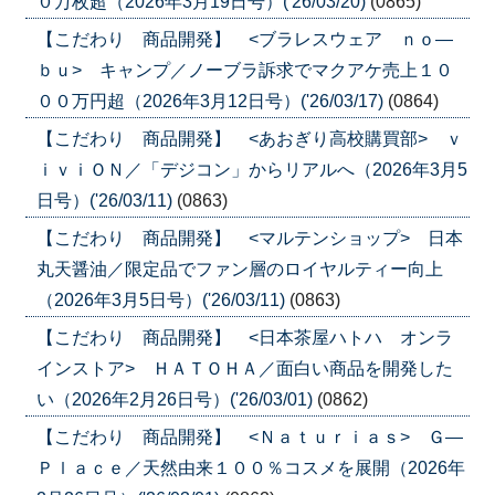
０万枚超（2026年3月19日号）('26/03/20)
(0865)
【こだわり 商品開発】 <ブラレスウェア ｎｏ―
ｂｕ> キャンプ／ノーブラ訴求でマクアケ売上１０
００万円超（2026年3月12日号）('26/03/17)
(0864)
【こだわり 商品開発】 <あおぎり高校購買部> ｖ
ｉｖｉＯＮ／「デジコン」からリアルへ（2026年3月5
日号）('26/03/11)
(0863)
【こだわり 商品開発】 <マルテンショップ> 日本
丸天醤油／限定品でファン層のロイヤルティー向上
（2026年3月5日号）('26/03/11)
(0863)
【こだわり 商品開発】 <日本茶屋ハトハ オンラ
インストア> ＨＡＴＯＨＡ／面白い商品を開発した
い（2026年2月26日号）('26/03/01)
(0862)
【こだわり 商品開発】 <Ｎａｔｕｒｉａｓ> Ｇ―
Ｐｌａｃｅ／天然由来１００％コスメを展開（2026年