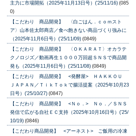
主力に市場開拓（2025年11月13日号）('25/11/16)
(085
0)
【こだわり 商品開発】 〈白ごはん．ｃｏｍスト
ア〉山本佐太郎商店／食べ飽きない商品づくり強みに
（2025年11月6日号）('25/11/09)
(0849)
【こだわり 商品開発】 〈ＯＫＡＲＡＴ〉オカラテ
クノロジズ／動画再生１０００万回超ＳＮＳで商品開
発も（2025年11月6日号）('25/11/08)
(0849)
【こだわり 商品開発】 <発酵屋> ＨＡＫＫＯＵ
ＪＡＰＡＮ／ＴｉｋＴｏｋで腸活提案（2025年10月23
日号）('25/10/27)
(0847)
【こだわり 商品開発】 <Ｎｏ．> Ｎｏ．／ＳＮＳ
発信で広がる自社ＥＣ支持（2025年10月16日号）('25/
10/19)
(0846)
【こだわり商品開発】 <アーネスト> ご飯用の冷凍