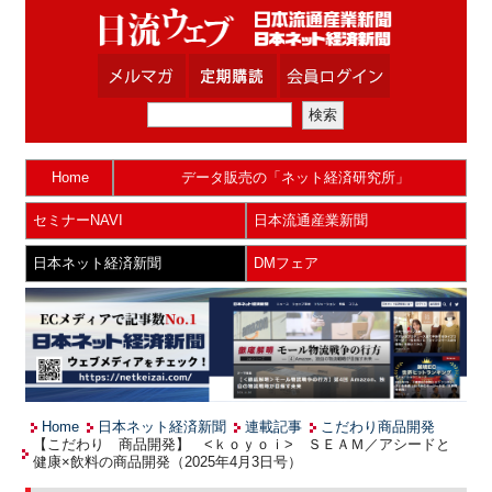
Home
データ販売の「ネット経済研究所」
セミナーNAVI
日本流通産業新聞
日本ネット経済新聞
DMフェア
Home
日本ネット経済新聞
連載記事
こだわり商品開発
【こだわり 商品開発】 <ｋｏｙｏｉ> ＳＥＡＭ／アシードと
健康×飲料の商品開発（2025年4月3日号）