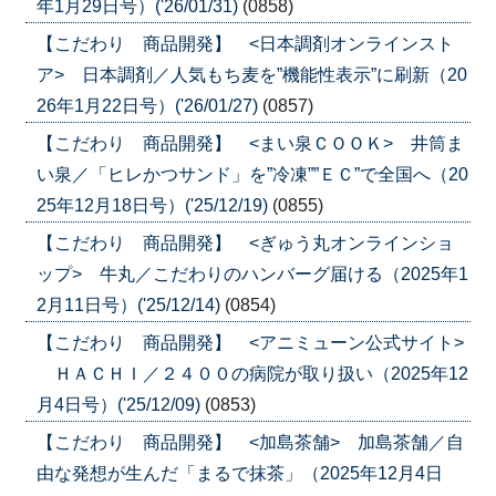
年1月29日号）('26/01/31)
(0858)
【こだわり 商品開発】 <日本調剤オンラインスト
ア> 日本調剤／人気もち麦を”機能性表示”に刷新（20
26年1月22日号）('26/01/27)
(0857)
【こだわり 商品開発】 <まい泉ＣＯＯＫ> 井筒ま
い泉／「ヒレかつサンド」を”冷凍””ＥＣ”で全国へ（20
25年12月18日号）('25/12/19)
(0855)
【こだわり 商品開発】 <ぎゅう丸オンラインショ
ップ> 牛丸／こだわりのハンバーグ届ける（2025年1
2月11日号）('25/12/14)
(0854)
【こだわり 商品開発】 <アニミューン公式サイト>
ＨＡＣＨＩ／２４００の病院が取り扱い（2025年12
月4日号）('25/12/09)
(0853)
【こだわり 商品開発】 <加島茶舗> 加島茶舗／自
由な発想が生んだ「まるで抹茶」（2025年12月4日