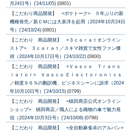
月24日号）('24/11/05)
(0801)
【こだわり商品開発】 <ポケトーク> ５年ぶりの新
機種発売／新ＣＭには大泉洋を起用（2024年10月24日
号）('24/10/24)
(0801)
【こだわり 商品開発】 <３ｃａｒａｔオンライン
ストア> ３ｃａｒａｔ／スキマ雑貨で女性ファン獲
得（2024年10月17日号）('24/10/22)
(0800)
【こだわり 商品開発】 <Ｖａｓｃｏ Ｔｒａｎｓ
ｌａｔｏｒ> Ｖａｓｃｏ Ｅｌｅｃｔｏｒｏｎｉｃｓ
／精度９６％の翻訳機、ビジネスシーンに訴求（2024
年10月10日号）('24/10/15)
(0799)
【こだわり 商品開発】 <槙田商店公式オンライン
ショップ> 槙田商店／職人による織物の傘で魅力発
信（2024年10月3日号）('24/10/08)
(0798)
【こだわり 商品開発】 <全自動麻雀卓のアルバン>