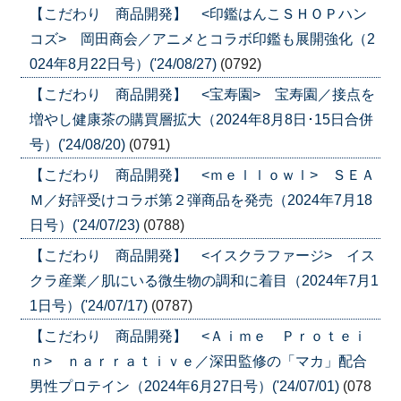
【こだわり 商品開発】 <印鑑はんこＳＨＯＰハン
コズ> 岡田商会／アニメとコラボ印鑑も展開強化（2
024年8月22日号）('24/08/27)
(0792)
【こだわり 商品開発】 <宝寿園> 宝寿園／接点を
増やし健康茶の購買層拡大（2024年8月8日･15日合併
号）('24/08/20)
(0791)
【こだわり 商品開発】 <ｍｅｌｌｏｗｌ> ＳＥＡ
Ｍ／好評受けコラボ第２弾商品を発売（2024年7月18
日号）('24/07/23)
(0788)
【こだわり 商品開発】 <イスクラファージ> イス
クラ産業／肌にいる微生物の調和に着目（2024年7月1
1日号）('24/07/17)
(0787)
【こだわり 商品開発】 <Ａｉｍｅ Ｐｒｏｔｅｉ
ｎ> ｎａｒｒａｔｉｖｅ／深田監修の「マカ」配合
男性プロテイン（2024年6月27日号）('24/07/01)
(078