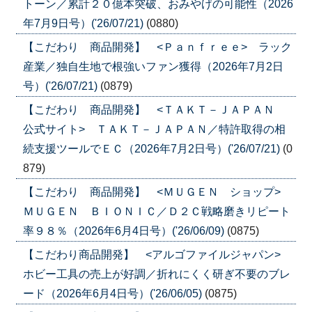
トーン／累計２０億本突破、おみやげの可能性（2026
年7月9日号）('26/07/21)
(0880)
【こだわり 商品開発】 <Ｐａｎｆｒｅｅ> ラック
産業／独自生地で根強いファン獲得（2026年7月2日
号）('26/07/21)
(0879)
【こだわり 商品開発】 <ＴＡＫＴ－ＪＡＰＡＮ
公式サイト> ＴＡＫＴ－ＪＡＰＡＮ／特許取得の相
続支援ツールでＥＣ（2026年7月2日号）('26/07/21)
(0
879)
【こだわり 商品開発】 <ＭＵＧＥＮ ショップ>
ＭＵＧＥＮ ＢＩＯＮＩＣ／Ｄ２Ｃ戦略磨きリピート
率９８％（2026年6月4日号）('26/06/09)
(0875)
【こだわり商品開発】 <アルゴファイルジャパン>
ホビー工具の売上が好調／折れにくく研ぎ不要のブレ
ード（2026年6月4日号）('26/06/05)
(0875)