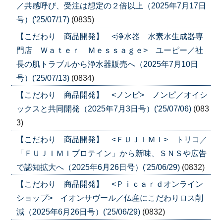
／共感呼び、受注は想定の２倍以上（2025年7月17日
号）('25/07/17)
(0835)
【こだわり 商品開発】 <浄水器 水素水生成器専
門店 Ｗａｔｅｒ Ｍｅｓｓａｇｅ> ユーピー／社
長の肌トラブルから浄水器販売へ（2025年7月10日
号）('25/07/13)
(0834)
【こだわり 商品開発】 <ノンピ> ノンピ／オイシ
ックスと共同開発（2025年7月3日号）('25/07/06)
(083
3)
【こだわり 商品開発】 <ＦＵＪＩＭＩ> トリコ／
「ＦＵＪＩＭＩプロテイン」から新味、ＳＮＳや広告
で認知拡大へ（2025年6月26日号）('25/06/29)
(0832)
【こだわり 商品開発】 <Ｐｉｃａｒｄオンライン
ショップ> イオンサヴール／仏産にこだわりロス削
減（2025年6月26日号）('25/06/29)
(0832)