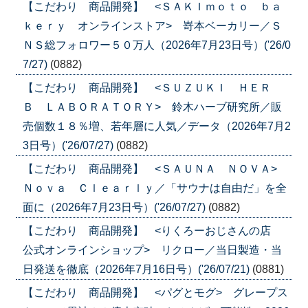
【こだわり 商品開発】 <ＳＡＫＩｍｏｔｏ ｂａ
ｋｅｒｙ オンラインストア> 嵜本ベーカリー／Ｓ
ＮＳ総フォロワー５０万人（2026年7月23日号）('26/0
7/27)
(0882)
【こだわり 商品開発】 <ＳＵＺＵＫＩ ＨＥＲ
Ｂ ＬＡＢＯＲＡＴＯＲＹ> 鈴木ハーブ研究所／販
売個数１８％増、若年層に人気／データ（2026年7月2
3日号）('26/07/27)
(0882)
【こだわり 商品開発】 <ＳＡＵＮＡ ＮＯＶＡ>
Ｎｏｖａ Ｃｌｅａｒｌｙ／「サウナは自由だ」を全
面に（2026年7月23日号）('26/07/27)
(0882)
【こだわり 商品開発】 <りくろーおじさんの店
公式オンラインショップ> リクロー／当日製造・当
日発送を徹底（2026年7月16日号）('26/07/21)
(0881)
【こだわり 商品開発】 <パグとモグ> グレープス