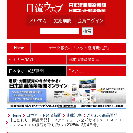
Home
データ販売の「ネット経済研究所」
セミナーNAVI
日本流通産業新聞
日本ネット経済新聞
DMフェア
Home
日本ネット経済新聞
連載記事
こだわり商品開発
【こだわり 商品開発】 <アニミューン公式サイト> ＨＡＣＨ
Ｉ／２４００の病院が取り扱い（2025年12月4日号）