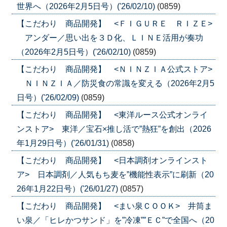
世界へ（2026年2月5日号）('26/02/10)
(0859)
【こだわり 商品開発】 <ＦＩＧＵＲＥ ＲＩＺＥ>
アンダー／思い出を３Ｄ化、ＬＩＮＥ活用が奏功
（2026年2月5日号）('26/02/10)
(0859)
【こだわり 商品開発】 <ＮＩＮＺＩＡ公式ストア>
ＮＩＮＺＩＡ／防災食の常識を変える（2026年2月5
日号）('26/02/09)
(0859)
【こだわり 商品開発】 <東洋ルース公式オンライ
ンストア> 東洋／宝石×推し活で”熱狂”を創出（2026
年1月29日号）('26/01/31)
(0858)
【こだわり 商品開発】 <日本調剤オンラインスト
ア> 日本調剤／人気もち麦を”機能性表示”に刷新（20
26年1月22日号）('26/01/27)
(0857)
【こだわり 商品開発】 <まい泉ＣＯＯＫ> 井筒ま
い泉／「ヒレかつサンド」を”冷凍””ＥＣ”で全国へ（20