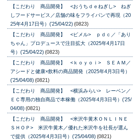
【こだわり 商品開発】 <おうちｄｅねぎし> ねぎ
しフードサービス／店舗の味をフライパンで再現（20
25年4月17日号）('25/04/22)
(0823)
【こだわり 商品開発】 <ピメル> ｐｄｃ／「あり
ちゃん」プロデュースで注目拡大（2025年4月17日
号）('25/04/22)
(0823)
【こだわり 商品開発】 <ｋｏｙｏｉ> ＳＥＡＭ／
アシードと健康×飲料の商品開発（2025年4月3日号）
('25/04/08)
(0821)
【こだわり 商品開発】 <横浜みらい> レーベン／
ＥＣ専用の独自商品で本稼働（2025年4月3日号）('25/
04/08)
(0821)
【こだわり 商品開発】 <米沢牛黄木ＯＮＬＩＮＥ
ＳＨＯＰ> 米沢牛黄木／優れた米沢牛を社長が選ん
で提供（2025年4月3日号）('25/04/08)
(0821)