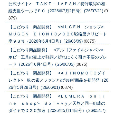
公式サイト> ＴＡＫＴ－ＪＡＰＡＮ／特許取得の相
続支援ツールでＥＣ（2026年7月2日号）('26/07/21)
(0
879)
【こだわり 商品開発】 <ＭＵＧＥＮ ショップ>
ＭＵＧＥＮ ＢＩＯＮＩＣ／Ｄ２Ｃ戦略磨きリピート
率９８％（2026年6月4日号）('26/06/09)
(0875)
【こだわり商品開発】 <アルゴファイルジャパン>
ホビー工具の売上が好調／折れにくく研ぎ不要のブレ
ード（2026年6月4日号）('26/06/05)
(0875)
【こだわり 商品開発】 <ＡＪＩＮＯＭＯＴＯダイ
レクト> 味の素／ファンとの”共創”商品を初開発（20
26年5月28日号）('26/06/01)
(0874)
【こだわり 商品開発】 <ＬＵＭＥＲＡ ｏｎｌｉ
ｎｅ ｓｈｏｐ> Ｓｏｌｖｖｙ／天然と同一組成の
ダイヤでＤ２Ｃ加速（2026年5月14日号）('26/05/17)