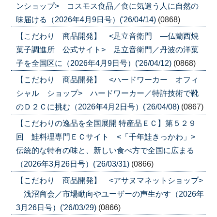
ンショップ> コスモス食品／食に気遣う人に自然の
味届ける（2026年4月9日号）('26/04/14)
(0868)
【こだわり 商品開発】 <足立音衛門 ―仏蘭西焼
菓子調進所 公式サイト> 足立音衛門／丹波の洋菓
子を全国区に（2026年4月9日号）('26/04/12)
(0868)
【こだわり 商品開発】 <ハードワーカー オフィ
シャル ショップ> ハードワーカー／特許技術で靴
のＤ２Ｃに挑む（2026年4月2日号）('26/04/08)
(0867)
【こだわりの逸品を全国展開 特産品ＥＣ】第５２９
回 鮭料理専門ＥＣサイト <「千年鮭きっかわ」>
伝統的な特有の味と、新しい食べ方で全国に広まる
（2026年3月26日号）('26/03/31)
(0866)
【こだわり 商品開発】 <アサヌマネットショップ>
浅沼商会／市場動向やユーザーの声生かす（2026年
3月26日号）('26/03/29)
(0866)