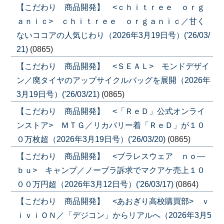
【こだわり 商品開発】 <ｃｈｉｔｒｅｅ ｏｒｇ
ａｎｉｃ> ｃｈｉｔｒｅｅ ｏｒｇａｎｉｃ／甘く
ないココアの人気じわり（2026年3月19日号）('26/03/
21)
(0865)
【こだわり 商品開発】 <ＳＥＡＬ> モンドデザイ
ン／廃タイヤのアップサイクルバッグを展開（2026年
3月19日号）('26/03/21)
(0865)
【こだわり 商品開発】 <「ＲｅＤ」公式オンライ
ンストア> ＭＴＧ／リカバリー着「ＲｅＤ」が１０
０万枚超（2026年3月19日号）('26/03/20)
(0865)
【こだわり 商品開発】 <ブラレスウェア ｎｏ―
ｂｕ> キャンプ／ノーブラ訴求でマクアケ売上１０
００万円超（2026年3月12日号）('26/03/17)
(0864)
【こだわり 商品開発】 <あおぎり高校購買部> ｖ
ｉｖｉＯＮ／「デジコン」からリアルへ（2026年3月5