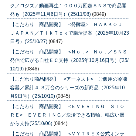
クノロジズ／動画再生１０００万回超ＳＮＳで商品開
発も（2025年11月6日号）('25/11/08)
(0849)
【こだわり 商品開発】 <発酵屋> ＨＡＫＫＯＵ
ＪＡＰＡＮ／ＴｉｋＴｏｋで腸活提案（2025年10月23
日号）('25/10/27)
(0847)
【こだわり 商品開発】 <Ｎｏ．> Ｎｏ．／ＳＮＳ
発信で広がる自社ＥＣ支持（2025年10月16日号）('25/
10/19)
(0846)
【こだわり商品開発】 <アーネスト> ご飯用の冷凍
容器／累計４.３万台のシリーズの新商品（2025年10
月9日号）('25/10/10)
(0845)
【こだわり 商品開発】 <ＥＶＥＲＩＮＧ ＳＴＯ
ＲＥ> ＥＶＥＲＩＮＧ／決済できる指輪、幅広い層
から支持('25/10/06)
(0844)
【こだわり 商品開発】 <ＭＹＴＲＥＸ公式オンラ