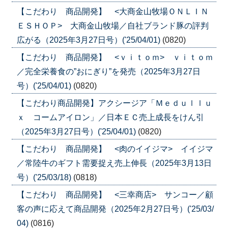
【こだわり 商品開発】 <大商金山牧場ＯＮＬＩＮ
ＥＳＨＯＰ> 大商金山牧場／自社ブランド豚の評判
広がる（2025年3月27日号）('25/04/01)
(0820)
【こだわり 商品開発】 <ｖｉｔｏｍ> ｖｉｔｏｍ
／完全栄養食の”おにぎり”を発売（2025年3月27日
号）('25/04/01)
(0820)
【こだわり商品開発】アクシージア「Ｍｅｄｕｌｌｕ
ｘ コームアイロン」／日本ＥＣ売上成長をけん引
（2025年3月27日号）('25/04/01)
(0820)
【こだわり 商品開発】 <肉のイイジマ> イイジマ
／常陸牛のギフト需要捉え売上伸長（2025年3月13日
号）('25/03/18)
(0818)
【こだわり 商品開発】 <三幸商店> サンコー／顧
客の声に応えて商品開発（2025年2月27日号）('25/03/
04)
(0816)