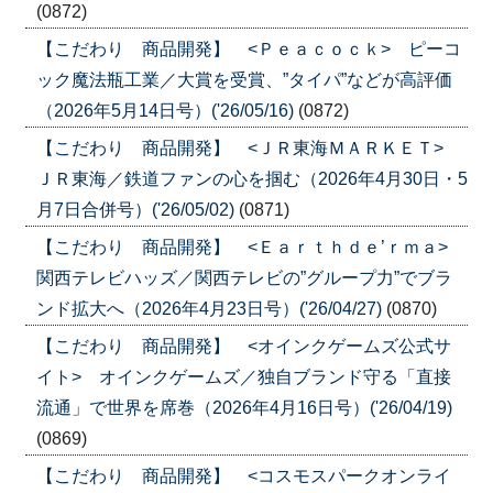
(0872)
【こだわり 商品開発】 <Ｐｅａｃｏｃｋ> ピーコ
ック魔法瓶工業／大賞を受賞、”タイパ”などが高評価
（2026年5月14日号）('26/05/16)
(0872)
【こだわり 商品開発】 <ＪＲ東海ＭＡＲＫＥＴ>
ＪＲ東海／鉄道ファンの心を掴む（2026年4月30日・5
月7日合併号）('26/05/02)
(0871)
【こだわり 商品開発】 <Ｅａｒｔｈｄｅ’ｒｍａ>
関西テレビハッズ／関西テレビの”グループ力”でブラ
ンド拡大へ（2026年4月23日号）('26/04/27)
(0870)
【こだわり 商品開発】 <オインクゲームズ公式サ
イト> オインクゲームズ／独自ブランド守る「直接
流通」で世界を席巻（2026年4月16日号）('26/04/19)
(0869)
【こだわり 商品開発】 <コスモスパークオンライ