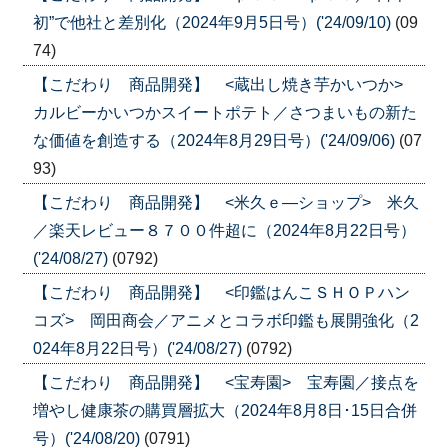
初”で他社と差別化（2024年9月5日号）('24/09/10)
(09
74)
【こだわり 商品開発】 <蔵出し焼き芋かいつか>
カルビーかいつかスイートポテト／さつまいもの新た
な価値を創造する（2024年8月29日号）('24/09/06)
(07
93)
【こだわり 商品開発】 <米久ｅ―ショップ> 米久
／楽天レビュー８７００件超に（2024年8月22日号）
('24/08/27)
(0792)
【こだわり 商品開発】 <印鑑はんこＳＨＯＰハン
コズ> 岡田商会／アニメとコラボ印鑑も展開強化（2
024年8月22日号）('24/08/27)
(0792)
【こだわり 商品開発】 <宝寿園> 宝寿園／接点を
増やし健康茶の購買層拡大（2024年8月8日･15日合併
号）('24/08/20)
(0791)