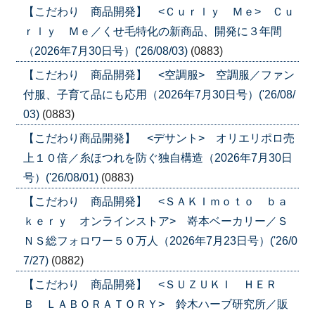
【こだわり 商品開発】 <Ｃｕｒｌｙ Ｍｅ> Ｃｕ
ｒｌｙ Ｍｅ／くせ毛特化の新商品、開発に３年間
（2026年7月30日号）('26/08/03)
(0883)
【こだわり 商品開発】 <空調服> 空調服／ファン
付服、子育て品にも応用（2026年7月30日号）('26/08/
03)
(0883)
【こだわり商品開発】 <デサント> オリエリポロ売
上１０倍／糸ほつれを防ぐ独自構造（2026年7月30日
号）('26/08/01)
(0883)
【こだわり 商品開発】 <ＳＡＫＩｍｏｔｏ ｂａ
ｋｅｒｙ オンラインストア> 嵜本ベーカリー／Ｓ
ＮＳ総フォロワー５０万人（2026年7月23日号）('26/0
7/27)
(0882)
【こだわり 商品開発】 <ＳＵＺＵＫＩ ＨＥＲ
Ｂ ＬＡＢＯＲＡＴＯＲＹ> 鈴木ハーブ研究所／販