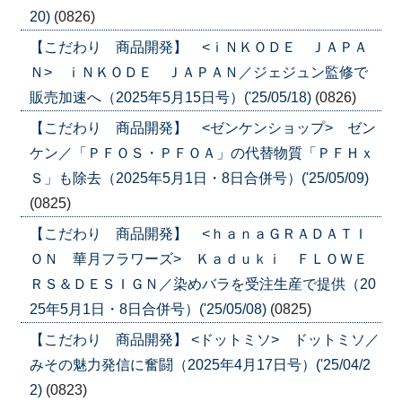
20)
(0826)
【こだわり 商品開発】 <ｉＮＫＯＤＥ ＪＡＰＡ
Ｎ> ｉＮＫＯＤＥ ＪＡＰＡＮ／ジェジュン監修で
販売加速へ（2025年5月15日号）('25/05/18)
(0826)
【こだわり 商品開発】 <ゼンケンショップ> ゼン
ケン／「ＰＦＯＳ・ＰＦＯＡ」の代替物質「ＰＦＨｘ
Ｓ」も除去（2025年5月1日・8日合併号）('25/05/09)
(0825)
【こだわり 商品開発】 <ｈａｎａＧＲＡＤＡＴＩ
ＯＮ 華月フラワーズ> Ｋａｄｕｋｉ ＦＬＯＷＥ
ＲＳ＆ＤＥＳＩＧＮ／染めバラを受注生産で提供（20
25年5月1日・8日合併号）('25/05/08)
(0825)
【こだわり 商品開発】 <ドットミソ> ドットミソ／
みその魅力発信に奮闘（2025年4月17日号）('25/04/2
2)
(0823)