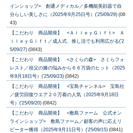
インショップ> 創通メディカル／多機能美顔器で自
分らしい美しさに（2025年9月25日号）('25/09/29)
(08
43)
【こだわり 商品開発】 <ＡｌｌｅｙＧｉｆｔ> Ａ
ｌｌｅｙＧｉｆｔ／成人式、推し活でも利用広がる('2
5/09/27)
(0843)
【こだわり 商品開発】 <さくらの森> さくらフォ
レスト／祖父の膝の悩みから６６万袋のヒット（2025
年9月18日号）('25/09/23)
(0842)
【こだわり 商品開発】 <宝島チャンネル> 宝島社
／疲労回復ウエア２０万着の人気（2025年9月18日
号）('25/09/20)
(0842)
【こだわり 商品開発】 <敷島ファーム 公式オン
ラインショップ> 敷島ファーム／顧客の声に応えリ
ピーター獲得（2025年9月11日号）('25/09/15)
(0841)