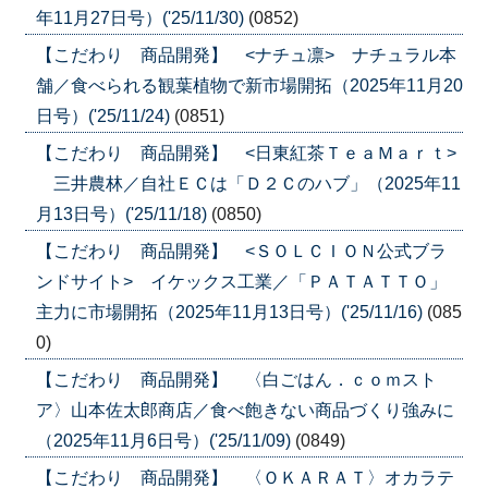
年11月27日号）('25/11/30)
(0852)
【こだわり 商品開発】 <ナチュ凛> ナチュラル本
舗／食べられる観葉植物で新市場開拓（2025年11月20
日号）('25/11/24)
(0851)
【こだわり 商品開発】 <日東紅茶ＴｅａＭａｒｔ>
三井農林／自社ＥＣは「Ｄ２Ｃのハブ」（2025年11
月13日号）('25/11/18)
(0850)
【こだわり 商品開発】 <ＳＯＬＣＩＯＮ公式ブラ
ンドサイト> イケックス工業／「ＰＡＴＡＴＴＯ」
主力に市場開拓（2025年11月13日号）('25/11/16)
(085
0)
【こだわり 商品開発】 〈白ごはん．ｃｏｍスト
ア〉山本佐太郎商店／食べ飽きない商品づくり強みに
（2025年11月6日号）('25/11/09)
(0849)
【こだわり 商品開発】 〈ＯＫＡＲＡＴ〉オカラテ