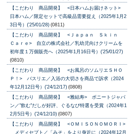
【こだわり 商品開発】 <日本ハムお届けネット>
日本ハム／限定セットで高級品需要捉え（2025年1月2
3日号）('25/01/28)
(0811)
【こだわり 商品開発】 <Ｊａｐａｎ Ｓｋｉｎ
Ｃａｒｅ> 自立の株式会社／乳幼児向けクリームを
初年度１万個販売へ（2025年1月16日号）('25/01/27)
(0810)
【こだわり 商品開発】 <お風呂のソムリエＳＨＯ
Ｐ！> バスリエ／入浴の大切さを商品で訴求（2024
年12月12日号）('24/12/17)
(0808)
【こだわり 商品開発】 <雅結寿> ボニートジャパ
ン／”飲む”だしが好評、ぐるなび特選を受賞（2024年1
2月5日号）('24/12/10)
(0807)
【こだわり 商品開発】 <ＯＭＩＳＯＮＯＭＯＲＩ>
メディセプト／「みそ」をより身近に（2024年12月