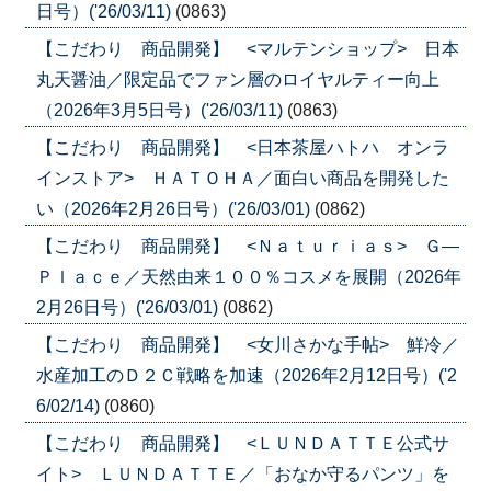
日号）('26/03/11)
(0863)
【こだわり 商品開発】 <マルテンショップ> 日本
丸天醤油／限定品でファン層のロイヤルティー向上
（2026年3月5日号）('26/03/11)
(0863)
【こだわり 商品開発】 <日本茶屋ハトハ オンラ
インストア> ＨＡＴＯＨＡ／面白い商品を開発した
い（2026年2月26日号）('26/03/01)
(0862)
【こだわり 商品開発】 <Ｎａｔｕｒｉａｓ> Ｇ―
Ｐｌａｃｅ／天然由来１００％コスメを展開（2026年
2月26日号）('26/03/01)
(0862)
【こだわり 商品開発】 <女川さかな手帖> 鮮冷／
水産加工のＤ２Ｃ戦略を加速（2026年2月12日号）('2
6/02/14)
(0860)
【こだわり 商品開発】 <ＬＵＮＤＡＴＴＥ公式サ
イト> ＬＵＮＤＡＴＴＥ／「おなか守るパンツ」を