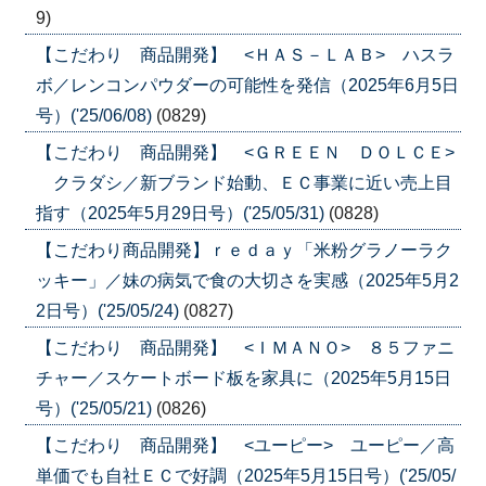
9)
【こだわり 商品開発】 <ＨＡＳ－ＬＡＢ> ハスラ
ボ／レンコンパウダーの可能性を発信（2025年6月5日
号）('25/06/08)
(0829)
【こだわり 商品開発】 <ＧＲＥＥＮ ＤＯＬＣＥ>
クラダシ／新ブランド始動、ＥＣ事業に近い売上目
指す（2025年5月29日号）('25/05/31)
(0828)
【こだわり商品開発】ｒｅｄａｙ「米粉グラノーラク
ッキー」／妹の病気で食の大切さを実感（2025年5月2
2日号）('25/05/24)
(0827)
【こだわり 商品開発】 <ＩＭＡＮＯ> ８５ファニ
チャー／スケートボード板を家具に（2025年5月15日
号）('25/05/21)
(0826)
【こだわり 商品開発】 <ユーピー> ユーピー／高
単価でも自社ＥＣで好調（2025年5月15日号）('25/05/