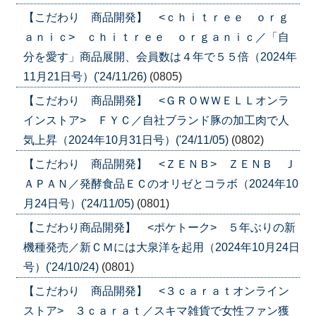
【こだわり 商品開発】 <ｃｈｉｔｒｅｅ ｏｒｇ
ａｎｉｃ> ｃｈｉｔｒｅｅ ｏｒｇａｎｉｃ／「自
分を愛す」商品展開、会員数は４年で５５倍（2024年
11月21日号）('24/11/26)
(0805)
【こだわり 商品開発】 <ＧＲＯＷＷＥＬＬオンラ
インストア> ＦＹＣ／自社ブランド豚の加工肉で人
気上昇（2024年10月31日号）('24/11/05)
(0802)
【こだわり 商品開発】 <ＺＥＮＢ> ＺＥＮＢ Ｊ
ＡＰＡＮ／発酵食品ＥＣのオリゼとコラボ（2024年10
月24日号）('24/11/05)
(0801)
【こだわり商品開発】 <ポケトーク> ５年ぶりの新
機種発売／新ＣＭには大泉洋を起用（2024年10月24日
号）('24/10/24)
(0801)
【こだわり 商品開発】 <３ｃａｒａｔオンライン
ストア> ３ｃａｒａｔ／スキマ雑貨で女性ファン獲