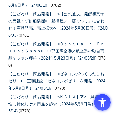
6月6日号）('24/06/10)
(0782)
【こだわり 商品開発】 <【公式通販】発酵和菓子
の元祖くず餅船橋屋> 船橋屋／「藤まつり」に合わ
せて商品発売、売上拡大へ（2024年5月30日号）('24/0
6/03)
(0781)
【こだわり 商品開発】 <Ｃｅｎｔｒａｉｒ Ｏｎ
ｌｉｎｅＳｈｏｐ> 中部国際空港／航空系の独自商
品でファン獲得（2024年5月23日号）('24/05/28)
(078
0)
【こだわり 商品開発】 <ゼネコンがつくったしお
ゼリー> 三和建設／ゼネコンがゼリーを開発（2024
年5月9日号）('24/05/16)
(0778)
【こだわり 商品開発】 <ＫＡＩストア> 貝印／女
性に特化しケア用品を訴求（2024年5月9日号）('24/0
5/14)
(0778)