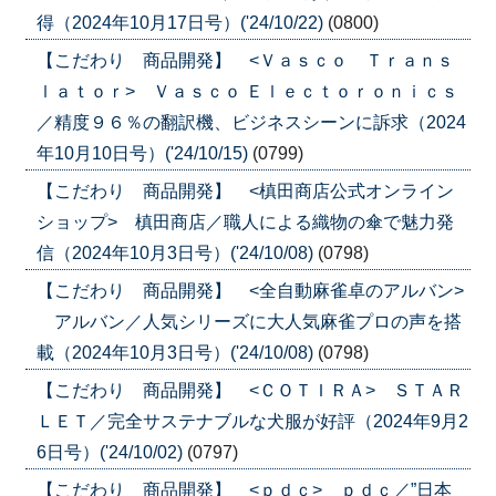
得（2024年10月17日号）('24/10/22)
(0800)
【こだわり 商品開発】 <Ｖａｓｃｏ Ｔｒａｎｓ
ｌａｔｏｒ> Ｖａｓｃｏ Ｅｌｅｃｔｏｒｏｎｉｃｓ
／精度９６％の翻訳機、ビジネスシーンに訴求（2024
年10月10日号）('24/10/15)
(0799)
【こだわり 商品開発】 <槙田商店公式オンライン
ショップ> 槙田商店／職人による織物の傘で魅力発
信（2024年10月3日号）('24/10/08)
(0798)
【こだわり 商品開発】 <全自動麻雀卓のアルバン>
アルバン／人気シリーズに大人気麻雀プロの声を搭
載（2024年10月3日号）('24/10/08)
(0798)
【こだわり 商品開発】 <ＣＯＴＩＲＡ> ＳＴＡＲ
ＬＥＴ／完全サステナブルな犬服が好評（2024年9月2
6日号）('24/10/02)
(0797)
【こだわり 商品開発】 <ｐｄｃ> ｐｄｃ／”日本