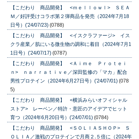
【こだわり 商品開発】 <ｍｅｌｌｏｗｌ> ＳＥＡ
Ｍ／好評受けコラボ第２弾商品を発売（2024年7月18
日号）('24/07/23)
(0788)
【こだわり 商品開発】 <イスクラファージ> イス
クラ産業／肌にいる微生物の調和に着目（2024年7月1
1日号）('24/07/17)
(0787)
【こだわり 商品開発】 <Ａｉｍｅ Ｐｒｏｔｅｉ
ｎ> ｎａｒｒａｔｉｖｅ／深田監修の「マカ」配合
男性プロテイン（2024年6月27日号）('24/07/01)
(078
5)
【こだわり 商品開発】 <横浜みらいオフィシャル
ストア> レーベン／特許・意匠のアイデアでヒット
育つ（2024年6月20日号）('24/07/01)
(0784)
【こだわり 商品開発】 <ＳＯＬＩＡＳＨＯＰ> Ｓ
ＯＬＩＡ／激戦のプロテインで月商２.５倍に（2024年