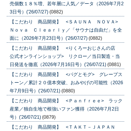
売個数１８％増、若年層に人気／データ（2026年7月2
3日号）('26/07/27)
(0882)
【こだわり 商品開発】 <ＳＡＵＮＡ ＮＯＶＡ>
Ｎｏｖａ Ｃｌｅａｒｌｙ／「サウナは自由だ」を全
面に（2026年7月23日号）('26/07/27)
(0882)
【こだわり 商品開発】 <りくろーおじさんの店
公式オンラインショップ> リクロー／当日製造・当
日発送を徹底（2026年7月16日号）('26/07/21)
(0881)
【こだわり 商品開発】 <パグとモグ> グレープス
トーン／累計２０億本突破、おみやげの可能性（2026
年7月9日号）('26/07/21)
(0880)
【こだわり 商品開発】 <Ｐａｎｆｒｅｅ> ラック
産業／独自生地で根強いファン獲得（2026年7月2日
号）('26/07/21)
(0879)
【こだわり 商品開発】 <ＴＡＫＴ－ＪＡＰＡＮ