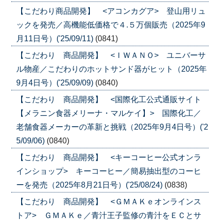
【こだわり商品開発】 <アコンカグア> 登山用リュ
ックを発売／高機能低価格で４.５万個販売（2025年9
月11日号）('25/09/11)
(0841)
【こだわり 商品開発】 <ＩＷＡＮＯ> ユニバーサ
ル物産／こだわりのホットサンド器がヒット（2025年
9月4日号）('25/09/09)
(0840)
【こだわり 商品開発】 <国際化工公式通販サイト
【メラニン食器メリーナ・マルケイ】> 国際化工／
老舗食器メーカーの革新と挑戦（2025年9月4日号）('2
5/09/06)
(0840)
【こだわり 商品開発】 <キーコーヒー公式オンラ
インショップ> キーコーヒー／簡易抽出型のコーヒ
ーを発売（2025年8月21日号）('25/08/24)
(0838)
【こだわり 商品開発】 <ＧＭＡＫｅオンラインス
トア> ＧＭＡＫｅ／青汁王子監修の青汁をＥＣとサ