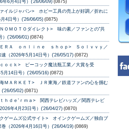
月4日号）('26/06/09)
(0875)
ァイルジャパン> ホビー工具の売上が好調／折れに
号）('26/06/05)
(0875)
ＮＯＭＯＴＯダイレクト> 味の素／ファンとの”共
'26/06/01)
(0874)
ＥＲＡ ｏｎｌｉｎｅ ｓｈｏｐ> Ｓｏｌｖｖｙ／
26年5月14日号）('26/05/17)
(0872)
ｃｏｃｋ> ピーコック魔法瓶工業／大賞を受
14日号）('26/05/16)
(0872)
海ＭＡＲＫＥＴ> ＪＲ東海／鉄道ファンの心を掴む
6/05/02)
(0871)
ｔｈｄｅ’ｒｍａ> 関西テレビハッズ／関西テレビ
年4月23日号）('26/04/27)
(0870)
クゲームズ公式サイト> オインクゲームズ／独自ブ
26年4月16日号）('26/04/19)
(0869)