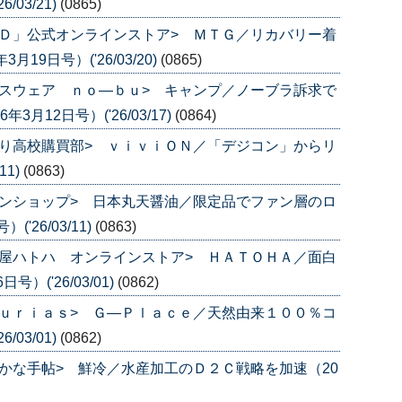
/03/21)
(0865)
Ｄ」公式オンラインストア> ＭＴＧ／リカバリー着
9日号）('26/03/20)
(0865)
スウェア ｎｏ―ｂｕ> キャンプ／ノーブラ訴求で
月12日号）('26/03/17)
(0864)
り高校購買部> ｖｉｖｉＯＮ／「デジコン」からリ
11)
(0863)
ンショップ> 日本丸天醤油／限定品でファン層のロ
'26/03/11)
(0863)
屋ハトハ オンラインストア> ＨＡＴＯＨＡ／面白
）('26/03/01)
(0862)
ｕｒｉａｓ> Ｇ―Ｐｌａｃｅ／天然由来１００％コ
/03/01)
(0862)
かな手帖> 鮮冷／水産加工のＤ２Ｃ戦略を加速（20