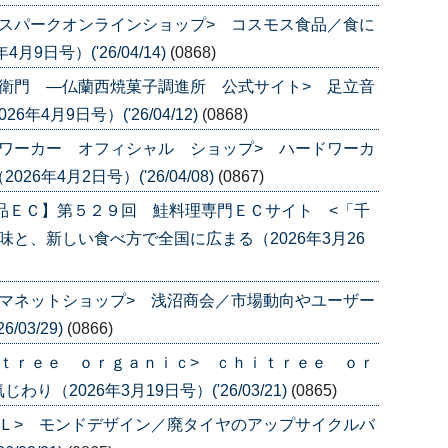
スパークオンラインショップ> コスモス食品／食に
9日号）('26/04/14)
(0868)
衛門 ―仏蘭西焼菓子調進所 公式サイト> 足立音
4月9日号）('26/04/12)
(0868)
ワーカー オフィシャル ショップ> ハードワーカ
年4月2日号）('26/04/08)
(0867)
品ＥＣ】第５２９回 鮭料理専門ＥＣサイト <「千
と、新しい食べ方で全国に広まる（2026年3月26
マネットショップ> 浅沼商会／市場動向やユーザー
/03/29)
(0866)
ｔｒｅｅ ｏｒｇａｎｉｃ> ｃｈｉｔｒｅｅ ｏｒ
（2026年3月19日号）('26/03/21)
(0865)
Ｌ> モンドデザイン／廃タイヤのアップサイクルバ