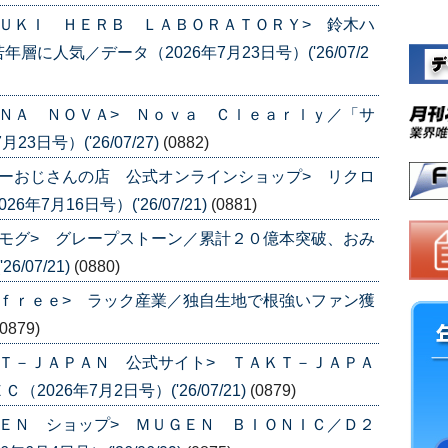
ＵＫＩ ＨＥＲＢ ＬＡＢＯＲＡＴＯＲＹ> 鈴木ハ
人気／データ（2026年7月23日号）('26/07/2
ＮＡ ＮＯＶＡ> Ｎｏｖａ Ｃｌｅａｒｌｙ／「サ
日号）('26/07/27)
(0882)
ーおじさんの店 公式オンラインショップ> リクロ
7月16日号）('26/07/21)
(0881)
モグ> グレープストーン／累計２０億本突破、おみ
/07/21)
(0880)
ｆｒｅｅ> ラック産業／独自生地で根強いファン獲
(0879)
Ｔ－ＪＡＰＡＮ 公式サイト> ＴＡＫＴ－ＪＡＰＡ
26年7月2日号）('26/07/21)
(0879)
ＥＮ ショップ> ＭＵＧＥＮ ＢＩＯＮＩＣ／Ｄ２