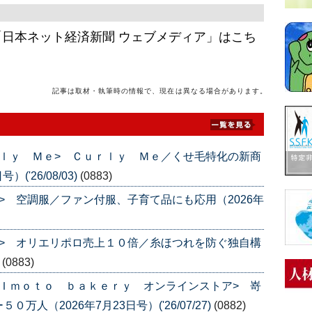
日本ネット経済新聞 ウェブメディア」はこち
記事は取材・執筆時の情報で、現在は異なる場合があります。
ｌｙ Ｍｅ> Ｃｕｒｌｙ Ｍｅ／くせ毛特化の新商
('26/08/03)
(0883)
> 空調服／ファン付服、子育て品にも応用（2026年
> オリエリポロ売上１０倍／糸ほつれを防ぐ独自構
)
(0883)
Ｉｍｏｔｏ ｂａｋｅｒｙ オンラインストア> 嵜
人（2026年7月23日号）('26/07/27)
(0882)