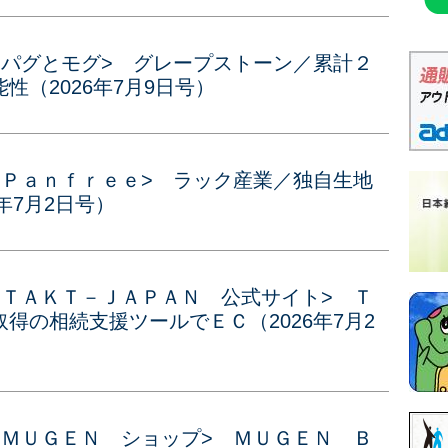
<パグとモグ> グレープストーン／累計２
（2026年7月9日号）
<Ｐａｎｆｒｅｅ> ラック産業／独自生地
年7月2日号）
<ＴＡＫＴ－ＪＡＰＡＮ 公式サイト> Ｔ
得の相続支援ツールでＥＣ（2026年7月2
<ＭＵＧＥＮ ショップ> ＭＵＧＥＮ Ｂ