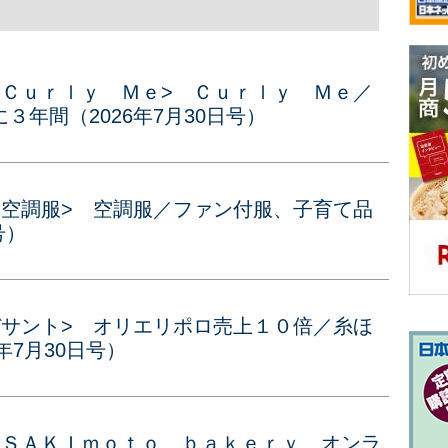
<Ｃｕｒｌｙ Ｍｅ> Ｃｕｒｌｙ Ｍｅ／
年間（2026年7月30日号）
<空調服> 空調服／ファン付服、子育て品
号）
デサント> オリエリポロ売上１０倍／糸ほ
年7月30日号）
<ＳＡＫＩｍｏｔｏ ｂａｋｅｒｙ オンラ