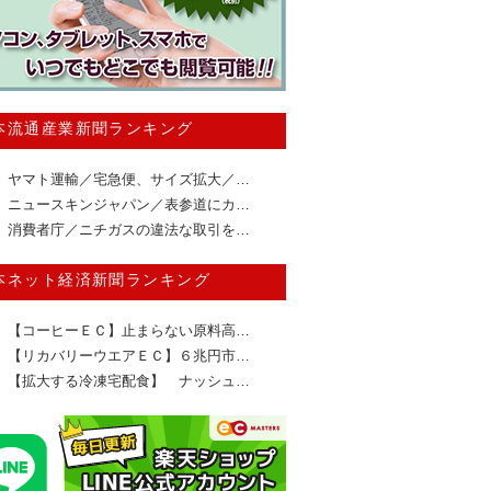
本流通産業新聞ランキング
ヤマト運輸／宅急便、サイズ拡大／…
ニュースキンジャパン／表参道にカ…
消費者庁／ニチガスの違法な取引を…
本ネット経済新聞ランキング
【コーヒーＥＣ】止まらない原料高…
【リカバリーウエアＥＣ】６兆円市…
【拡大する冷凍宅配食】 ナッシュ…