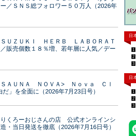
ー／ＳＮＳ総フォロワー５０万人（2026年
日
<ＳＵＺＵＫＩ ＨＥＲＢ ＬＡＢＯＲＡＴ
所／販売個数１８％増、若年層に人気／デー
1
2
3
日
<ＳＡＵＮＡ ＮＯＶＡ> Ｎｏｖａ Ｃｌ
だ」を全面に（2026年7月23日号）
1
2
3
<りくろーおじさんの店 公式オンラインシ
造・当日発送を徹底（2026年7月16日号）