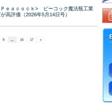
<Ｐｅａｃｏｃｋ> ピーコック魔法瓶工業
が高評価（2026年5月14日号）
8
...
16
17
»