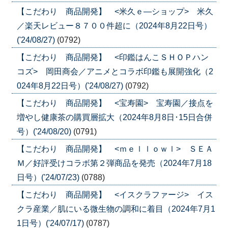
【こだわり 商品開発】 <米久ｅ―ショップ> 米久
／楽天レビュー８７００件超に（2024年8月22日号）
('24/08/27)
(0792)
【こだわり 商品開発】 <印鑑はんこＳＨＯＰハン
コズ> 岡田商会／アニメとコラボ印鑑も展開強化（2
024年8月22日号）('24/08/27)
(0792)
【こだわり 商品開発】 <宝寿園> 宝寿園／接点を
増やし健康茶の購買層拡大（2024年8月8日･15日合併
号）('24/08/20)
(0791)
【こだわり 商品開発】 <ｍｅｌｌｏｗｌ> ＳＥＡ
Ｍ／好評受けコラボ第２弾商品を発売（2024年7月18
日号）('24/07/23)
(0788)
【こだわり 商品開発】 <イスクラファージ> イス
クラ産業／肌にいる微生物の調和に着目（2024年7月1
1日号）('24/07/17)
(0787)