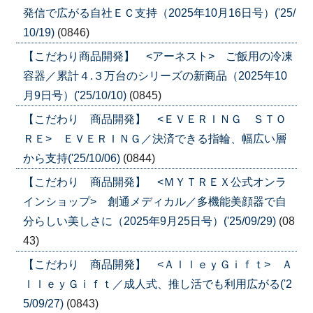
発信で広がる自社ＥＣ支持（2025年10月16日号）('25/
10/19)
(0846)
【こだわり商品開発】 <アーネスト> ご飯用の冷凍
容器／累計４.３万台のシリーズの新商品（2025年10
月9日号）('25/10/10)
(0845)
【こだわり 商品開発】 <ＥＶＥＲＩＮＧ ＳＴＯ
ＲＥ> ＥＶＥＲＩＮＧ／決済できる指輪、幅広い層
から支持('25/10/06)
(0844)
【こだわり 商品開発】 <ＭＹＴＲＥＸ公式オンラ
インショップ> 創通メディカル／多機能美顔器で自
分らしい美しさに（2025年9月25日号）('25/09/29)
(08
43)
【こだわり 商品開発】 <ＡｌｌｅｙＧｉｆｔ> Ａ
ｌｌｅｙＧｉｆｔ／成人式、推し活でも利用広がる('2
5/09/27)
(0843)