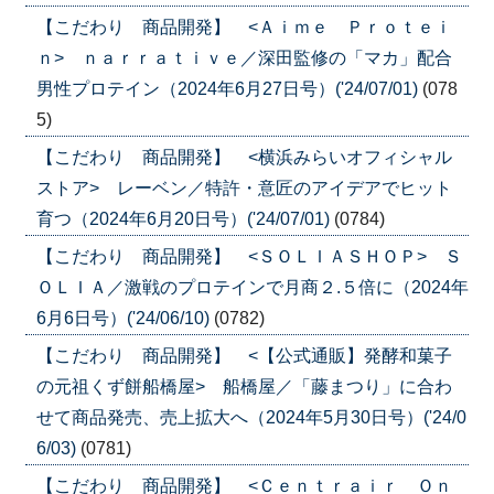
【こだわり 商品開発】 <Ａｉｍｅ Ｐｒｏｔｅｉ
ｎ> ｎａｒｒａｔｉｖｅ／深田監修の「マカ」配合
男性プロテイン（2024年6月27日号）('24/07/01)
(078
5)
【こだわり 商品開発】 <横浜みらいオフィシャル
ストア> レーベン／特許・意匠のアイデアでヒット
育つ（2024年6月20日号）('24/07/01)
(0784)
【こだわり 商品開発】 <ＳＯＬＩＡＳＨＯＰ> Ｓ
ＯＬＩＡ／激戦のプロテインで月商２.５倍に（2024年
6月6日号）('24/06/10)
(0782)
【こだわり 商品開発】 <【公式通販】発酵和菓子
の元祖くず餅船橋屋> 船橋屋／「藤まつり」に合わ
せて商品発売、売上拡大へ（2024年5月30日号）('24/0
6/03)
(0781)
【こだわり 商品開発】 <Ｃｅｎｔｒａｉｒ Ｏｎ