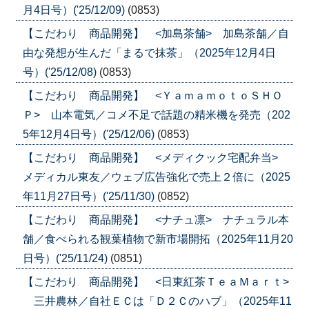
月4日号）('25/12/09)
(0853)
【こだわり 商品開発】 <加島茶舗> 加島茶舗／自
由な発想が生んだ「まるで抹茶」（2025年12月4日
号）('25/12/08)
(0853)
【こだわり 商品開発】 <ＹａｍａｍｏｔｏＳＨＯ
Ｐ> 山本電気／コメ不足で話題の精米機を発売（202
5年12月4日号）('25/12/06)
(0853)
【こだわり 商品開発】 <メディクック宅配弁当>
メディカル東友／ウェブ広告強化で売上２倍に（2025
年11月27日号）('25/11/30)
(0852)
【こだわり 商品開発】 <ナチュ凛> ナチュラル本
舗／食べられる観葉植物で新市場開拓（2025年11月20
日号）('25/11/24)
(0851)
【こだわり 商品開発】 <日東紅茶ＴｅａＭａｒｔ>
三井農林／自社ＥＣは「Ｄ２Ｃのハブ」（2025年11