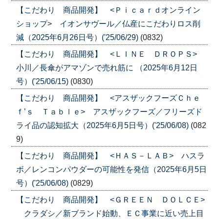
【こだわり 商品開発】 <Ｐｉｃａｒｄオンライン
ショップ> イオンサヴール／仏産にこだわりロス削
減（2025年6月26日号）('25/06/29)
(0832)
【こだわり 商品開発】 <ＬＩＮＥ ＤＲＯＰＳ>
小川／長傘がアマゾンで売れ筋に （2025年6月12日
号）('25/06/15)
(0830)
【こだわり 商品開発】 <アスザックフーズＣｈｅ
ｆ’ｓ Ｔａｂｌｅ> アスザックフーズ／フリーズド
ライ品の認知拡大（2025年6月5日号）('25/06/08)
(082
9)
【こだわり 商品開発】 <ＨＡＳ－ＬＡＢ> ハスラ
ボ／レンコンパウダーの可能性を発信（2025年6月5日
号）('25/06/08)
(0829)
【こだわり 商品開発】 <ＧＲＥＥＮ ＤＯＬＣＥ>
クラダシ／新ブランド始動、ＥＣ事業に近い売上目