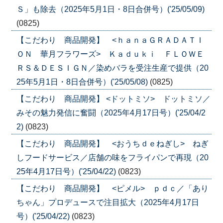
Ｓ」も除去（2025年5月1日・8日合併号）('25/05/09)
(0825)
【こだわり 商品開発】 <ｈａｎａＧＲＡＤＡＴＩ
ＯＮ 華月フラワーズ> Ｋａｄｕｋｉ ＦＬＯＷＥ
ＲＳ＆ＤＥＳＩＧＮ／染めバラを受注生産で提供（20
25年5月1日・8日合併号）('25/05/08)
(0825)
【こだわり 商品開発】 <ドットミソ> ドットミソ／
みその魅力発信に奮闘（2025年4月17日号）('25/04/2
2)
(0823)
【こだわり 商品開発】 <おうちｄｅねぎし> ねぎ
しフードサービス／店舗の味をフライパンで再現（20
25年4月17日号）('25/04/22)
(0823)
【こだわり 商品開発】 <ピメル> ｐｄｃ／「あり
ちゃん」プロデュースで注目拡大（2025年4月17日
号）('25/04/22)
(0823)