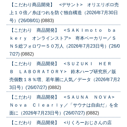
【こだわり商品開発】 <デサント> オリエリポロ売
上１０倍／糸ほつれを防ぐ独自構造（2026年7月30日
号）('26/08/01)
(0883)
【こだわり 商品開発】 <ＳＡＫＩｍｏｔｏ ｂａ
ｋｅｒｙ オンラインストア> 嵜本ベーカリー／Ｓ
ＮＳ総フォロワー５０万人（2026年7月23日号）('26/0
7/27)
(0882)
【こだわり 商品開発】 <ＳＵＺＵＫＩ ＨＥＲ
Ｂ ＬＡＢＯＲＡＴＯＲＹ> 鈴木ハーブ研究所／販
売個数１８％増、若年層に人気／データ（2026年7月2
3日号）('26/07/27)
(0882)
【こだわり 商品開発】 <ＳＡＵＮＡ ＮＯＶＡ>
Ｎｏｖａ Ｃｌｅａｒｌｙ／「サウナは自由だ」を全
面に（2026年7月23日号）('26/07/27)
(0882)
【こだわり 商品開発】 <りくろーおじさんの店