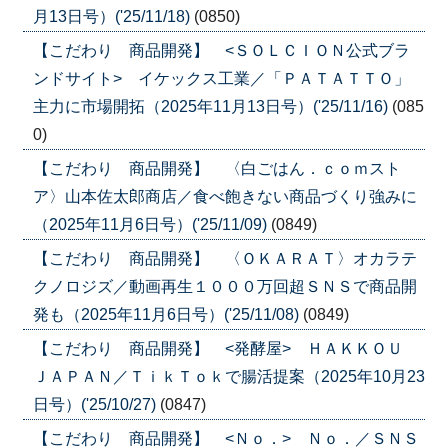
月13日号）('25/11/18)
(0850)
【こだわり 商品開発】 <ＳＯＬＣＩＯＮ公式ブラ
ンドサイト> イケックス工業／「ＰＡＴＡＴＴＯ」
主力に市場開拓（2025年11月13日号）('25/11/16)
(085
0)
【こだわり 商品開発】 〈白ごはん．ｃｏｍスト
ア〉山本佐太郎商店／食べ飽きない商品づくり強みに
（2025年11月6日号）('25/11/09)
(0849)
【こだわり 商品開発】 〈ＯＫＡＲＡＴ〉オカラテ
クノロジズ／動画再生１０００万回超ＳＮＳで商品開
発も（2025年11月6日号）('25/11/08)
(0849)
【こだわり 商品開発】 <発酵屋> ＨＡＫＫＯＵ
ＪＡＰＡＮ／ＴｉｋＴｏｋで腸活提案（2025年10月23
日号）('25/10/27)
(0847)
【こだわり 商品開発】 <Ｎｏ．> Ｎｏ．／ＳＮＳ