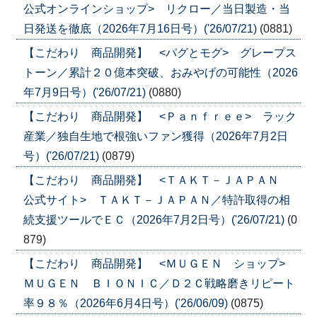
公式オンラインショップ> リクロー／当日製造・当
日発送を徹底（2026年7月16日号）('26/07/21)
(0881)
【こだわり 商品開発】 <パグとモグ> グレープス
トーン／累計２０億本突破、おみやげの可能性（2026
年7月9日号）('26/07/21)
(0880)
【こだわり 商品開発】 <Ｐａｎｆｒｅｅ> ラック
産業／独自生地で根強いファン獲得（2026年7月2日
号）('26/07/21)
(0879)
【こだわり 商品開発】 <ＴＡＫＴ－ＪＡＰＡＮ
公式サイト> ＴＡＫＴ－ＪＡＰＡＮ／特許取得の相
続支援ツールでＥＣ（2026年7月2日号）('26/07/21)
(0
879)
【こだわり 商品開発】 <ＭＵＧＥＮ ショップ>
ＭＵＧＥＮ ＢＩＯＮＩＣ／Ｄ２Ｃ戦略磨きリピート
率９８％（2026年6月4日号）('26/06/09)
(0875)