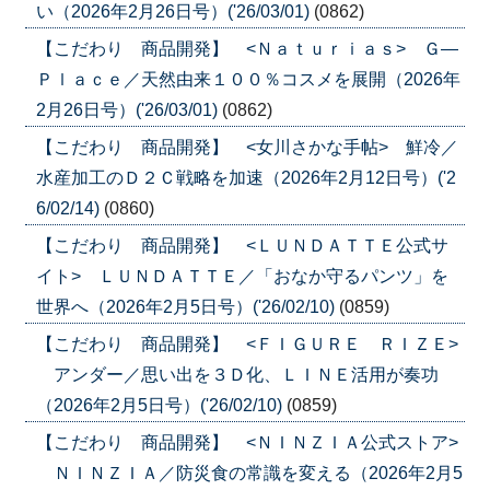
い（2026年2月26日号）('26/03/01)
(0862)
【こだわり 商品開発】 <Ｎａｔｕｒｉａｓ> Ｇ―
Ｐｌａｃｅ／天然由来１００％コスメを展開（2026年
2月26日号）('26/03/01)
(0862)
【こだわり 商品開発】 <女川さかな手帖> 鮮冷／
水産加工のＤ２Ｃ戦略を加速（2026年2月12日号）('2
6/02/14)
(0860)
【こだわり 商品開発】 <ＬＵＮＤＡＴＴＥ公式サ
イト> ＬＵＮＤＡＴＴＥ／「おなか守るパンツ」を
世界へ（2026年2月5日号）('26/02/10)
(0859)
【こだわり 商品開発】 <ＦＩＧＵＲＥ ＲＩＺＥ>
アンダー／思い出を３Ｄ化、ＬＩＮＥ活用が奏功
（2026年2月5日号）('26/02/10)
(0859)
【こだわり 商品開発】 <ＮＩＮＺＩＡ公式ストア>
ＮＩＮＺＩＡ／防災食の常識を変える（2026年2月5