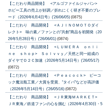
【こだわり商品開発】 <アルゴファイルジャパン>
ホビー工具の売上が好調／折れにくく研ぎ不要のブレ
ード（2026年6月4日号）('26/06/05)
(0875)
【こだわり 商品開発】 <ＡＪＩＮＯＭＯＴＯダイ
レクト> 味の素／ファンとの”共創”商品を初開発（20
26年5月28日号）('26/06/01)
(0874)
【こだわり 商品開発】 <ＬＵＭＥＲＡ ｏｎｌｉ
ｎｅ ｓｈｏｐ> Ｓｏｌｖｖｙ／天然と同一組成の
ダイヤでＤ２Ｃ加速（2026年5月14日号）('26/05/17)
(0872)
【こだわり 商品開発】 <Ｐｅａｃｏｃｋ> ピーコ
ック魔法瓶工業／大賞を受賞、”タイパ”などが高評価
（2026年5月14日号）('26/05/16)
(0872)
【こだわり 商品開発】 <ＪＲ東海ＭＡＲＫＥＴ>
ＪＲ東海／鉄道ファンの心を掴む（2026年4月30日・5