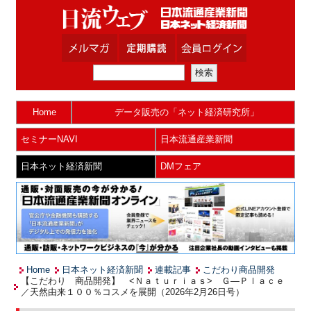
Home
データ販売の「ネット経済研究所」
セミナーNAVI
日本流通産業新聞
日本ネット経済新聞
DMフェア
Home
日本ネット経済新聞
連載記事
こだわり商品開発
【こだわり 商品開発】 <Ｎａｔｕｒｉａｓ> Ｇ―Ｐｌａｃｅ
／天然由来１００％コスメを展開（2026年2月26日号）