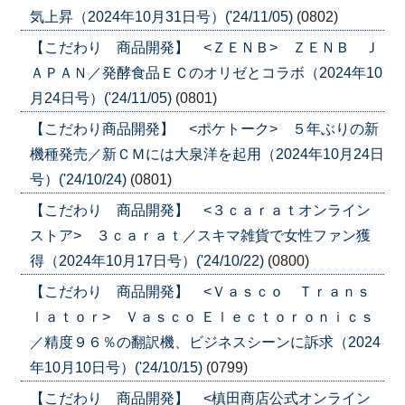
気上昇（2024年10月31日号）('24/11/05)
(0802)
【こだわり 商品開発】 <ＺＥＮＢ> ＺＥＮＢ Ｊ
ＡＰＡＮ／発酵食品ＥＣのオリゼとコラボ（2024年10
月24日号）('24/11/05)
(0801)
【こだわり商品開発】 <ポケトーク> ５年ぶりの新
機種発売／新ＣＭには大泉洋を起用（2024年10月24日
号）('24/10/24)
(0801)
【こだわり 商品開発】 <３ｃａｒａｔオンライン
ストア> ３ｃａｒａｔ／スキマ雑貨で女性ファン獲
得（2024年10月17日号）('24/10/22)
(0800)
【こだわり 商品開発】 <Ｖａｓｃｏ Ｔｒａｎｓ
ｌａｔｏｒ> Ｖａｓｃｏ Ｅｌｅｃｔｏｒｏｎｉｃｓ
／精度９６％の翻訳機、ビジネスシーンに訴求（2024
年10月10日号）('24/10/15)
(0799)
【こだわり 商品開発】 <槙田商店公式オンライン