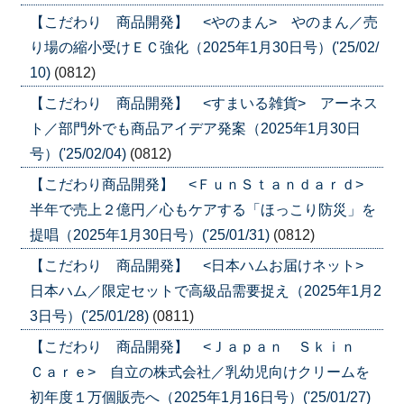
【こだわり 商品開発】 <やのまん> やのまん／売
り場の縮小受けＥＣ強化（2025年1月30日号）('25/02/
10)
(0812)
【こだわり 商品開発】 <すまいる雑貨> アーネス
ト／部門外でも商品アイデア発案（2025年1月30日
号）('25/02/04)
(0812)
【こだわり商品開発】 <ＦｕｎＳｔａｎｄａｒｄ>
半年で売上２億円／心もケアする「ほっこり防災」を
提唱（2025年1月30日号）('25/01/31)
(0812)
【こだわり 商品開発】 <日本ハムお届けネット>
日本ハム／限定セットで高級品需要捉え（2025年1月2
3日号）('25/01/28)
(0811)
【こだわり 商品開発】 <Ｊａｐａｎ Ｓｋｉｎ
Ｃａｒｅ> 自立の株式会社／乳幼児向けクリームを
初年度１万個販売へ（2025年1月16日号）('25/01/27)