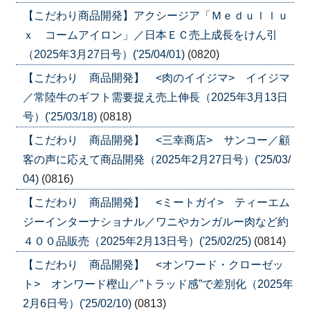
【こだわり商品開発】アクシージア「Ｍｅｄｕｌｌｕ
ｘ コームアイロン」／日本ＥＣ売上成長をけん引
（2025年3月27日号）('25/04/01)
(0820)
【こだわり 商品開発】 <肉のイイジマ> イイジマ
／常陸牛のギフト需要捉え売上伸長（2025年3月13日
号）('25/03/18)
(0818)
【こだわり 商品開発】 <三幸商店> サンコー／顧
客の声に応えて商品開発（2025年2月27日号）('25/03/
04)
(0816)
【こだわり 商品開発】 <ミートガイ> ティーエム
ジーインターナショナル／ワニやカンガルー肉など約
４００品販売（2025年2月13日号）('25/02/25)
(0814)
【こだわり 商品開発】 <オンワード・クローゼッ
ト> オンワード樫山／”トラッド感”で差別化（2025年
2月6日号）('25/02/10)
(0813)