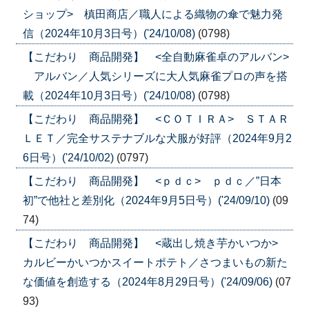
ショップ> 槙田商店／職人による織物の傘で魅力発
信（2024年10月3日号）('24/10/08)
(0798)
【こだわり 商品開発】 <全自動麻雀卓のアルバン>
アルバン／人気シリーズに大人気麻雀プロの声を搭
載（2024年10月3日号）('24/10/08)
(0798)
【こだわり 商品開発】 <ＣＯＴＩＲＡ> ＳＴＡＲ
ＬＥＴ／完全サステナブルな犬服が好評（2024年9月2
6日号）('24/10/02)
(0797)
【こだわり 商品開発】 <ｐｄｃ> ｐｄｃ／”日本
初”で他社と差別化（2024年9月5日号）('24/09/10)
(09
74)
【こだわり 商品開発】 <蔵出し焼き芋かいつか>
カルビーかいつかスイートポテト／さつまいもの新た
な価値を創造する（2024年8月29日号）('24/09/06)
(07
93)