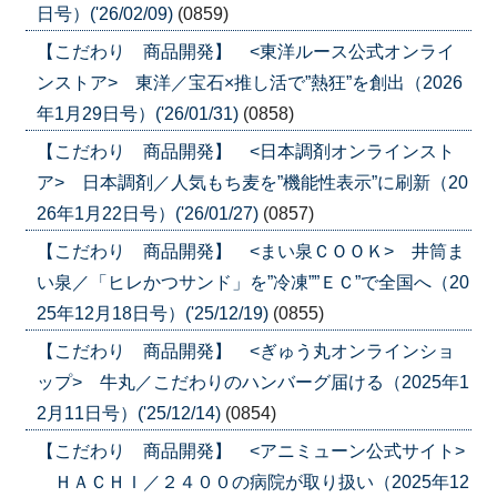
日号）('26/02/09)
(0859)
【こだわり 商品開発】 <東洋ルース公式オンライ
ンストア> 東洋／宝石×推し活で”熱狂”を創出（2026
年1月29日号）('26/01/31)
(0858)
【こだわり 商品開発】 <日本調剤オンラインスト
ア> 日本調剤／人気もち麦を”機能性表示”に刷新（20
26年1月22日号）('26/01/27)
(0857)
【こだわり 商品開発】 <まい泉ＣＯＯＫ> 井筒ま
い泉／「ヒレかつサンド」を”冷凍””ＥＣ”で全国へ（20
25年12月18日号）('25/12/19)
(0855)
【こだわり 商品開発】 <ぎゅう丸オンラインショ
ップ> 牛丸／こだわりのハンバーグ届ける（2025年1
2月11日号）('25/12/14)
(0854)
【こだわり 商品開発】 <アニミューン公式サイト>
ＨＡＣＨＩ／２４００の病院が取り扱い（2025年12