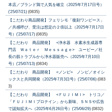
本店／ブランド鶏で人気を確立（2025年7月17日号）
('25/07/21)
(0835)
【こだわり商品開発】フェリシモ「復刻ワンピース」
／共感呼び、受注は想定の２倍以上（2025年7月17日
号）('25/07/17)
(0835)
【こだわり 商品開発】 <浄水器 水素水生成器専
門店 Ｗａｔｅｒ Ｍｅｓｓａｇｅ> ユーピー／社
長の肌トラブルから浄水器販売へ（2025年7月10日
号）('25/07/13)
(0834)
【こだわり 商品開発】 <ノンピ> ノンピ／オイシ
ックスと共同開発（2025年7月3日号）('25/07/06)
(083
3)
【こだわり 商品開発】 <ＦＵＪＩＭＩ> トリコ／
「ＦＵＪＩＭＩプロテイン」から新味、ＳＮＳや広告
で認知拡大へ（2025年6月26日号）('25/06/29)
(0832)