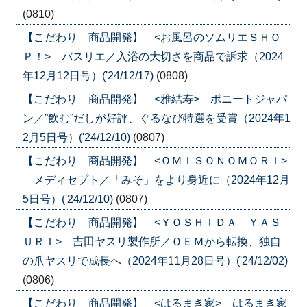
(0810)
【こだわり 商品開発】 <お風呂のソムリエＳＨＯ
Ｐ！> バスリエ／入浴の大切さを商品で訴求（2024
年12月12日号）('24/12/17)
(0808)
【こだわり 商品開発】 <雅結寿> ボニートジャパ
ン／”飲む”だしが好評、ぐるなび特選を受賞（2024年1
2月5日号）('24/12/10)
(0807)
【こだわり 商品開発】 <ＯＭＩＳＯＮＯＭＯＲＩ>
メディセプト／「みそ」をより身近に（2024年12月
5日号）('24/12/10)
(0807)
【こだわり 商品開発】 <ＹＯＳＨＩＤＡ ＹＡＳ
ＵＲＩ> 吉田ヤスリ製作所／ＯＥＭから転換、独自
の爪ヤスリで成長へ（2024年11月28日号）('24/12/02)
(0806)
【こだわり 商品開発】 <はるまき家> はるまき家