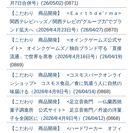
月7日合併号）('26/05/02)
(0871)
【こだわり 商品開発】 <Ｅａｒｔｈｄｅ’ｒｍａ>
関西テレビハッズ／関西テレビの”グループ力”でブラ
ンド拡大へ（2026年4月23日号）('26/04/27)
(0870)
【こだわり 商品開発】 <オインクゲームズ公式サ
イト> オインクゲームズ／独自ブランド守る「直接
流通」で世界を席巻（2026年4月16日号）('26/04/19)
(0869)
【こだわり 商品開発】 <コスモスパークオンライ
ンショップ> コスモス食品／食に気遣う人に自然の
味届ける（2026年4月9日号）('26/04/14)
(0868)
【こだわり 商品開発】 <足立音衛門 ―仏蘭西焼
菓子調進所 公式サイト> 足立音衛門／丹波の洋菓
子を全国区に（2026年4月9日号）('26/04/12)
(0868)
【こだわり 商品開発】 <ハードワーカー オフィ