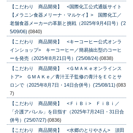
【こだわり 商品開発】 <国際化工公式通販サイト
【メラニン食器メリーナ・マルケイ】> 国際化工／
老舗食器メーカーの革新と挑戦（2025年9月4日号）('2
5/09/06)
(0840)
【こだわり 商品開発】 <キーコーヒー公式オンラ
インショップ> キーコーヒー／簡易抽出型のコーヒ
ーを発売（2025年8月21日号）('25/08/24)
(0838)
【こだわり 商品開発】 <ＧＭＡＫｅオンラインス
トア> ＧＭＡＫｅ／青汁王子監修の青汁をＥＣとサ
ロンで（2025年8月7日・14日合併号）('25/08/11)
(083
7)
【こだわり 商品開発】 <ＦｉＢｉ> ＦｉＢｉ／
「介護アパレル」を目指す（2025年7月24日・31日合
併号）('25/07/27)
(0836)
【こだわり 商品開発】 <水郷のとりやさん> 須田