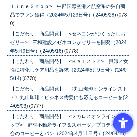
ｌｉｎｅＳｈｏｐ> 中部国際空港／航空系の独自商
品でファン獲得（2024年5月23日号）('24/05/28)
(078
0)
【こだわり 商品開発】 <ゼネコンがつくったしお
ゼリー> 三和建設／ゼネコンがゼリーを開発（2024
年5月9日号）('24/05/16)
(0778)
【こだわり 商品開発】 <ＫＡＩストア> 貝印／女
性に特化しケア用品を訴求（2024年5月9日号）('24/0
5/14)
(0778)
【こだわり 商品開発】 〈丸山珈琲オンラインスト
ア〉丸山珈琲／ビジネス需要にも応えるコーヒーを('2
4/05/03)
(0777)
【こだわり 商品開発】 <メガロスオンラインショ
ップ> 野村不動産ライフ＆スポーツ／プロテイン配
合のコーヒーとパン（2024年4月11日号）('24/04/16)