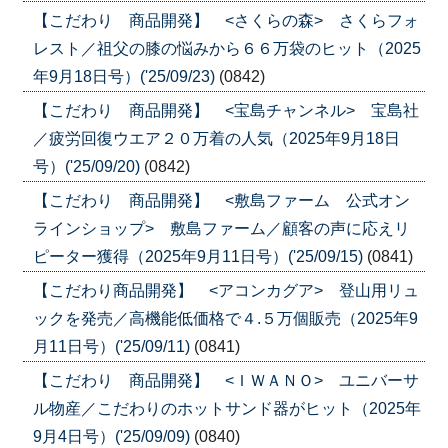
【こだわり 商品開発】 <さくらの森> さくらフォ
レスト／祖父の膝の悩みから６６万袋のヒット（2025
年9月18日号）('25/09/23)
(0842)
【こだわり 商品開発】 <宝島チャンネル> 宝島社
／疲労回復ウエア２０万着の人気（2025年9月18日
号）('25/09/20)
(0842)
【こだわり 商品開発】 <敷島ファーム 公式オン
ラインショップ> 敷島ファーム／顧客の声に応えリ
ピーター獲得（2025年9月11日号）('25/09/15)
(0841)
【こだわり商品開発】 <アコンカグア> 登山用リュ
ックを発売／高機能低価格で４.５万個販売（2025年9
月11日号）('25/09/11)
(0841)
【こだわり 商品開発】 <ＩＷＡＮＯ> ユニバーサ
ル物産／こだわりのホットサンド器がヒット（2025年
9月4日号）('25/09/09)
(0840)