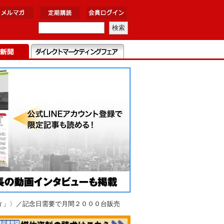
ィ」〉／記念日需要で月間２０００台販売