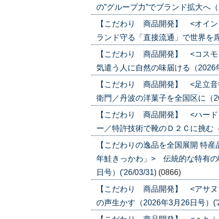
の”グループ力”でブランド拡大へ（2026
【こだわり 商品開発】 <オイン
ランド守る「直接流通」で世界を席巻（20
【こだわり 商品開発】 <コスモ
気遣う人に自然の味届ける（2026年4月
【こだわり 商品開発】 <足立音
衛門／丹波の洋菓子を全国区に（2026年
【こだわり 商品開発】 <ハード
ー／特許技術で靴のＤ２Ｃに挑む（2026
【こだわりの逸品を全国展開 特産
年鮭きっかわ」> 伝統的な特有の味
日号）('26/03/31)
(0866)
【こだわり 商品開発】 <アサヌ
の声生かす（2026年3月26日号）('26