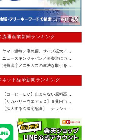
本流通産業新聞ランキング
ヤマト運輸／宅急便、サイズ拡大／…
ニュースキンジャパン／表参道にカ…
消費者庁／ニチガスの違法な取引を…
本ネット経済新聞ランキング
【コーヒーＥＣ】止まらない原料高…
【リカバリーウエアＥＣ】６兆円市…
【拡大する冷凍宅配食】 ナッシュ…