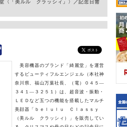
堂〈「美ルル クラッシィ」〉／記念日需
美容機器のブランド「綺麗堂」を運営
するビューティフルエンジェル（本社神
奈川県、福山万葉社長、（電）０４５―
３４１―３２５１）は、超音波・振動・
ＬＥＤなど五つの機能を搭載したマルチ
美顔器「ｂｅｌｕｌｕ Ｃｌａｓｓｙ
（美ルル クラッシィ）」を販売してい
る。クリスマスや母の日などの記念日に