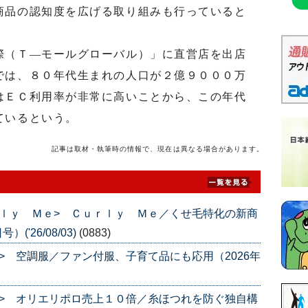
商品の認知度を広げる取り組みも行っていると
（Ｔ―モールグローバル）」に直営店を出店
では、８０年代生まれの人口が２億９０００万
はＥＣ利用率が非常に高いことから、この年代
ているという。
記事は取材・執筆時の情報で、現在は異なる場合があります。
ｌｙ Ｍｅ> Ｃｕｒｌｙ Ｍｅ／くせ毛特化の新商
('26/08/03)
(0883)
> 空調服／ファン付服、子育て品にも応用（2026年
> オリエリポロ売上１０倍／糸ほつれを防ぐ独自構