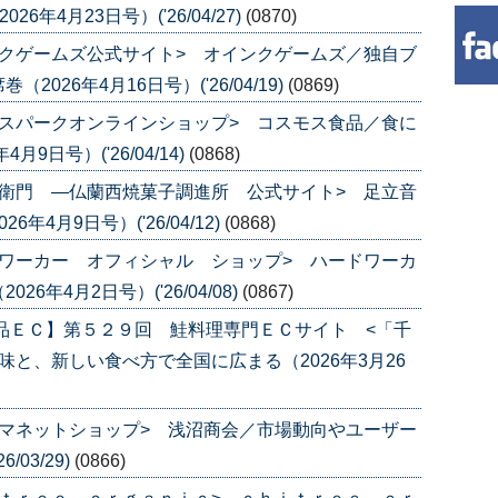
年4月23日号）('26/04/27)
(0870)
クゲームズ公式サイト> オインクゲームズ／独自ブ
26年4月16日号）('26/04/19)
(0869)
スパークオンラインショップ> コスモス食品／食に
9日号）('26/04/14)
(0868)
衛門 ―仏蘭西焼菓子調進所 公式サイト> 足立音
4月9日号）('26/04/12)
(0868)
ワーカー オフィシャル ショップ> ハードワーカ
年4月2日号）('26/04/08)
(0867)
品ＥＣ】第５２９回 鮭料理専門ＥＣサイト <「千
と、新しい食べ方で全国に広まる（2026年3月26
マネットショップ> 浅沼商会／市場動向やユーザー
/03/29)
(0866)