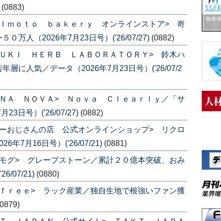
)
(0883)
Ｉｍｏｔｏ ｂａｋｅｒｙ オンラインストア> 嵜
人（2026年7月23日号）('26/07/27)
(0882)
ＵＫＩ ＨＥＲＢ ＬＡＢＯＲＡＴＯＲＹ> 鈴木ハ
人気／データ（2026年7月23日号）('26/07/2
ＮＡ ＮＯＶＡ> Ｎｏｖａ Ｃｌｅａｒｌｙ／「サ
日号）('26/07/27)
(0882)
ーおじさんの店 公式オンラインショップ> リクロ
7月16日号）('26/07/21)
(0881)
モグ> グレープストーン／累計２０億本突破、おみ
/07/21)
(0880)
ｆｒｅｅ> ラック産業／独自生地で根強いファン獲
(0879)