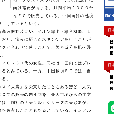
ｓｓｙ
向け需要が高まる。月間平均２０００台
をＥＣで販売している。中国向けの越境
り上げているという。
日
高速振動装置や、イオン導出・導入機能、Ｌ
ており、悩みに応じたスキンケアを行うことが
1
スクと合わせて使うことで、美容成分を肌へ浸
2
3
る。
２０～３０代の女性。同社は、国内ではプレ
日
あるとみている。一方、中国越境ＥＣでは、自
1
いる。
2
スメ大賞」を受賞したこともあるほど、人気
3
ＥＣでの販売の内４割を、楽天市場からの注文
では、同社の「美ルル」シリーズの美顔器が、
位を独占したこともあるとしている。インフル