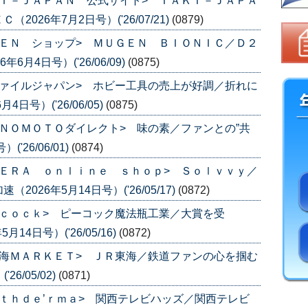
Ｔ－ＪＡＰＡＮ 公式サイト> ＴＡＫＴ－ＪＡＰＡ
26年7月2日号）('26/07/21)
(0879)
ＥＮ ショップ> ＭＵＧＥＮ ＢＩＯＮＩＣ／Ｄ２
月4日号）('26/06/09)
(0875)
ァイルジャパン> ホビー工具の売上が好調／折れに
号）('26/06/05)
(0875)
ＮＯＭＯＴＯダイレクト> 味の素／ファンとの”共
'26/06/01)
(0874)
ＥＲＡ ｏｎｌｉｎｅ ｓｈｏｐ> Ｓｏｌｖｖｙ／
26年5月14日号）('26/05/17)
(0872)
ｃｏｃｋ> ピーコック魔法瓶工業／大賞を受
14日号）('26/05/16)
(0872)
海ＭＡＲＫＥＴ> ＪＲ東海／鉄道ファンの心を掴む
6/05/02)
(0871)
ｔｈｄｅ’ｒｍａ> 関西テレビハッズ／関西テレビ