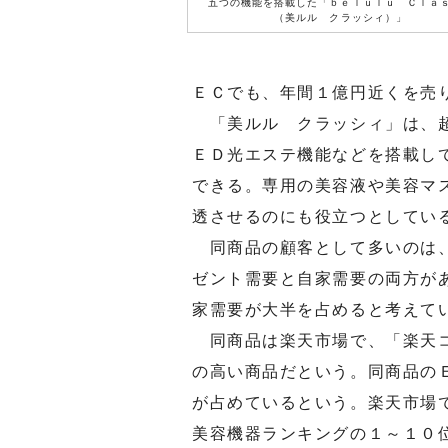
五つの機能を搭載した「ｂｅｌｕｌｕ Ｃｌａ
（美ルル クラッシィ）」
ＥＣでも、年間１億円近くを売
「美ルル クラッシィ」は、超
ＥＤ光エステ機能などを搭載し
できる。専用の美容液や美容マ
透させるのにも役立つとしてい
同商品の顧客として多いのは、
ゼント需要と自家需要の両方が
家需要が大半を占めると考えて
同商品は楽天市場で、「楽天コ
の高い商品だという。同商品の
が占めているという。楽天市場
美容機器ランキングの１～１０