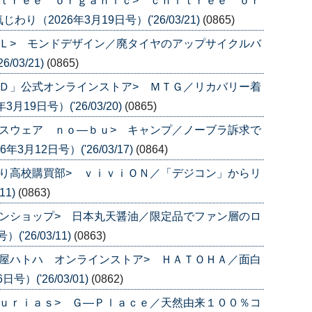
ｔｒｅｅ ｏｒｇａｎｉｃ> ｃｈｉｔｒｅｅ ｏｒ
（2026年3月19日号）('26/03/21)
(0865)
Ｌ> モンドデザイン／廃タイヤのアップサイクルバ
/03/21)
(0865)
Ｄ」公式オンラインストア> ＭＴＧ／リカバリー着
9日号）('26/03/20)
(0865)
スウェア ｎｏ―ｂｕ> キャンプ／ノーブラ訴求で
月12日号）('26/03/17)
(0864)
り高校購買部> ｖｉｖｉＯＮ／「デジコン」からリ
11)
(0863)
ンショップ> 日本丸天醤油／限定品でファン層のロ
'26/03/11)
(0863)
屋ハトハ オンラインストア> ＨＡＴＯＨＡ／面白
）('26/03/01)
(0862)
ｕｒｉａｓ> Ｇ―Ｐｌａｃｅ／天然由来１００％コ