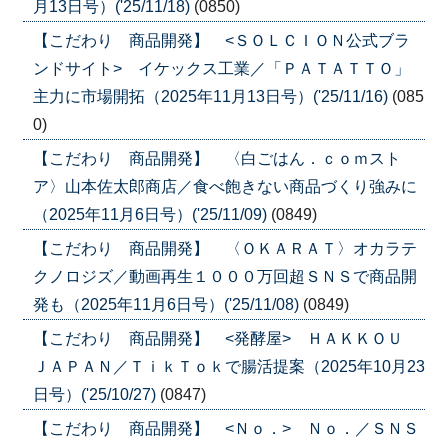
月13日号）('25/11/18)
(0850)
【こだわり 商品開発】 <ＳＯＬＣＩＯＮ公式ブラ
ンドサイト> イケックス工業／「ＰＡＴＡＴＴＯ」
主力に市場開拓（2025年11月13日号）('25/11/16)
(085
0)
【こだわり 商品開発】 〈白ごはん．ｃｏｍスト
ア〉山本佐太郎商店／食べ飽きない商品づくり強みに
（2025年11月6日号）('25/11/09)
(0849)
【こだわり 商品開発】 〈ＯＫＡＲＡＴ〉オカラテ
クノロジズ／動画再生１０００万回超ＳＮＳで商品開
発も（2025年11月6日号）('25/11/08)
(0849)
【こだわり 商品開発】 <発酵屋> ＨＡＫＫＯＵ
ＪＡＰＡＮ／ＴｉｋＴｏｋで腸活提案（2025年10月23
日号）('25/10/27)
(0847)
【こだわり 商品開発】 <Ｎｏ．> Ｎｏ．／ＳＮＳ