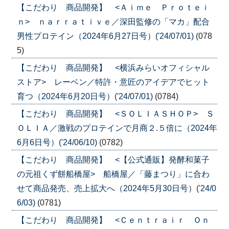
【こだわり 商品開発】 <Ａｉｍｅ Ｐｒｏｔｅｉ
ｎ> ｎａｒｒａｔｉｖｅ／深田監修の「マカ」配合
男性プロテイン（2024年6月27日号）('24/07/01)
(078
5)
【こだわり 商品開発】 <横浜みらいオフィシャル
ストア> レーベン／特許・意匠のアイデアでヒット
育つ（2024年6月20日号）('24/07/01)
(0784)
【こだわり 商品開発】 <ＳＯＬＩＡＳＨＯＰ> Ｓ
ＯＬＩＡ／激戦のプロテインで月商２.５倍に（2024年
6月6日号）('24/06/10)
(0782)
【こだわり 商品開発】 <【公式通販】発酵和菓子
の元祖くず餅船橋屋> 船橋屋／「藤まつり」に合わ
せて商品発売、売上拡大へ（2024年5月30日号）('24/0
6/03)
(0781)
【こだわり 商品開発】 <Ｃｅｎｔｒａｉｒ Ｏｎ