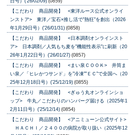
日号）('26/02/09)
(0859)
【こだわり 商品開発】 <東洋ルース公式オンライ
ンストア> 東洋／宝石×推し活で”熱狂”を創出（2026
年1月29日号）('26/01/31)
(0858)
【こだわり 商品開発】 <日本調剤オンラインスト
ア> 日本調剤／人気もち麦を”機能性表示”に刷新（20
26年1月22日号）('26/01/27)
(0857)
【こだわり 商品開発】 <まい泉ＣＯＯＫ> 井筒ま
い泉／「ヒレかつサンド」を”冷凍””ＥＣ”で全国へ（20
25年12月18日号）('25/12/19)
(0855)
【こだわり 商品開発】 <ぎゅう丸オンラインショ
ップ> 牛丸／こだわりのハンバーグ届ける（2025年1
2月11日号）('25/12/14)
(0854)
【こだわり 商品開発】 <アニミューン公式サイト>
ＨＡＣＨＩ／２４００の病院が取り扱い（2025年12