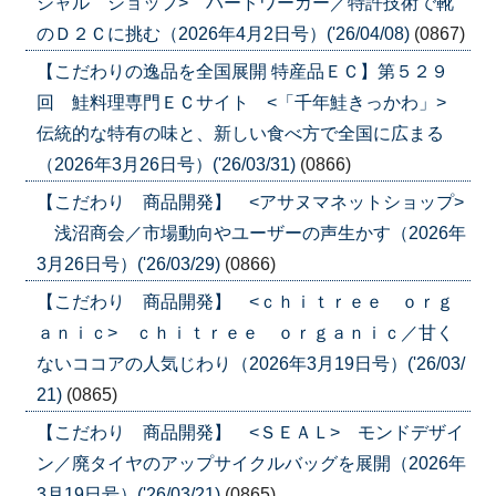
シャル ショップ> ハードワーカー／特許技術で靴
のＤ２Ｃに挑む（2026年4月2日号）('26/04/08)
(0867)
【こだわりの逸品を全国展開 特産品ＥＣ】第５２９
回 鮭料理専門ＥＣサイト <「千年鮭きっかわ」>
伝統的な特有の味と、新しい食べ方で全国に広まる
（2026年3月26日号）('26/03/31)
(0866)
【こだわり 商品開発】 <アサヌマネットショップ>
浅沼商会／市場動向やユーザーの声生かす（2026年
3月26日号）('26/03/29)
(0866)
【こだわり 商品開発】 <ｃｈｉｔｒｅｅ ｏｒｇ
ａｎｉｃ> ｃｈｉｔｒｅｅ ｏｒｇａｎｉｃ／甘く
ないココアの人気じわり（2026年3月19日号）('26/03/
21)
(0865)
【こだわり 商品開発】 <ＳＥＡＬ> モンドデザイ
ン／廃タイヤのアップサイクルバッグを展開（2026年
3月19日号）('26/03/21)
(0865)