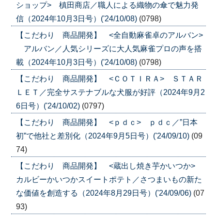
ショップ> 槙田商店／職人による織物の傘で魅力発
信（2024年10月3日号）('24/10/08)
(0798)
【こだわり 商品開発】 <全自動麻雀卓のアルバン>
アルバン／人気シリーズに大人気麻雀プロの声を搭
載（2024年10月3日号）('24/10/08)
(0798)
【こだわり 商品開発】 <ＣＯＴＩＲＡ> ＳＴＡＲ
ＬＥＴ／完全サステナブルな犬服が好評（2024年9月2
6日号）('24/10/02)
(0797)
【こだわり 商品開発】 <ｐｄｃ> ｐｄｃ／”日本
初”で他社と差別化（2024年9月5日号）('24/09/10)
(09
74)
【こだわり 商品開発】 <蔵出し焼き芋かいつか>
カルビーかいつかスイートポテト／さつまいもの新た
な価値を創造する（2024年8月29日号）('24/09/06)
(07
93)