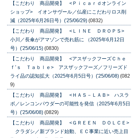
【こだわり 商品開発】 <Ｐｉｃａｒｄオンライン
ショップ> イオンサヴール／仏産にこだわりロス削
減（2025年6月26日号）('25/06/29)
(0832)
【こだわり 商品開発】 <ＬＩＮＥ ＤＲＯＰＳ>
小川／長傘がアマゾンで売れ筋に （2025年6月12日
号）('25/06/15)
(0830)
【こだわり 商品開発】 <アスザックフーズＣｈｅ
ｆ’ｓ Ｔａｂｌｅ> アスザックフーズ／フリーズド
ライ品の認知拡大（2025年6月5日号）('25/06/08)
(082
9)
【こだわり 商品開発】 <ＨＡＳ－ＬＡＢ> ハスラ
ボ／レンコンパウダーの可能性を発信（2025年6月5日
号）('25/06/08)
(0829)
【こだわり 商品開発】 <ＧＲＥＥＮ ＤＯＬＣＥ>
クラダシ／新ブランド始動、ＥＣ事業に近い売上目