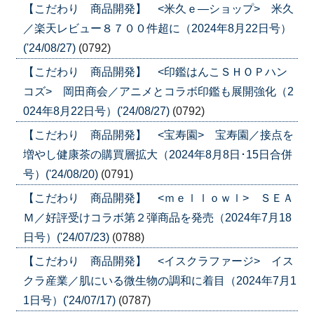
【こだわり 商品開発】 <米久ｅ―ショップ> 米久
／楽天レビュー８７００件超に（2024年8月22日号）
('24/08/27)
(0792)
【こだわり 商品開発】 <印鑑はんこＳＨＯＰハン
コズ> 岡田商会／アニメとコラボ印鑑も展開強化（2
024年8月22日号）('24/08/27)
(0792)
【こだわり 商品開発】 <宝寿園> 宝寿園／接点を
増やし健康茶の購買層拡大（2024年8月8日･15日合併
号）('24/08/20)
(0791)
【こだわり 商品開発】 <ｍｅｌｌｏｗｌ> ＳＥＡ
Ｍ／好評受けコラボ第２弾商品を発売（2024年7月18
日号）('24/07/23)
(0788)
【こだわり 商品開発】 <イスクラファージ> イス
クラ産業／肌にいる微生物の調和に着目（2024年7月1
1日号）('24/07/17)
(0787)