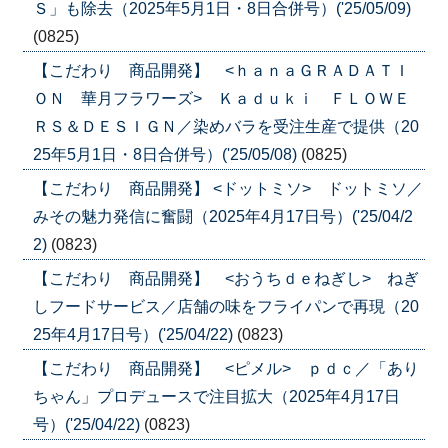
Ｓ」も除去（2025年5月1日・8日合併号）('25/05/09)
(0825)
【こだわり 商品開発】 <ｈａｎａＧＲＡＤＡＴＩ
ＯＮ 華月フラワーズ> Ｋａｄｕｋｉ ＦＬＯＷＥ
ＲＳ＆ＤＥＳＩＧＮ／染めバラを受注生産で提供（20
25年5月1日・8日合併号）('25/05/08)
(0825)
【こだわり 商品開発】 <ドットミソ> ドットミソ／
みその魅力発信に奮闘（2025年4月17日号）('25/04/2
2)
(0823)
【こだわり 商品開発】 <おうちｄｅねぎし> ねぎ
しフードサービス／店舗の味をフライパンで再現（20
25年4月17日号）('25/04/22)
(0823)
【こだわり 商品開発】 <ピメル> ｐｄｃ／「あり
ちゃん」プロデュースで注目拡大（2025年4月17日
号）('25/04/22)
(0823)