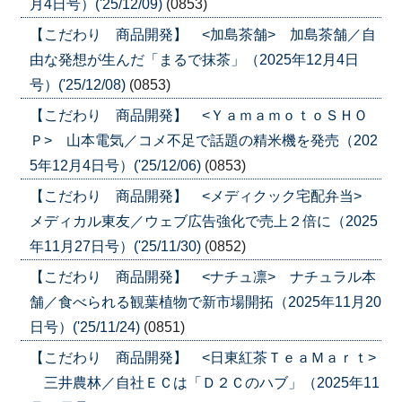
月4日号）('25/12/09)
(0853)
【こだわり 商品開発】 <加島茶舗> 加島茶舗／自
由な発想が生んだ「まるで抹茶」（2025年12月4日
号）('25/12/08)
(0853)
【こだわり 商品開発】 <ＹａｍａｍｏｔｏＳＨＯ
Ｐ> 山本電気／コメ不足で話題の精米機を発売（202
5年12月4日号）('25/12/06)
(0853)
【こだわり 商品開発】 <メディクック宅配弁当>
メディカル東友／ウェブ広告強化で売上２倍に（2025
年11月27日号）('25/11/30)
(0852)
【こだわり 商品開発】 <ナチュ凛> ナチュラル本
舗／食べられる観葉植物で新市場開拓（2025年11月20
日号）('25/11/24)
(0851)
【こだわり 商品開発】 <日東紅茶ＴｅａＭａｒｔ>
三井農林／自社ＥＣは「Ｄ２Ｃのハブ」（2025年11