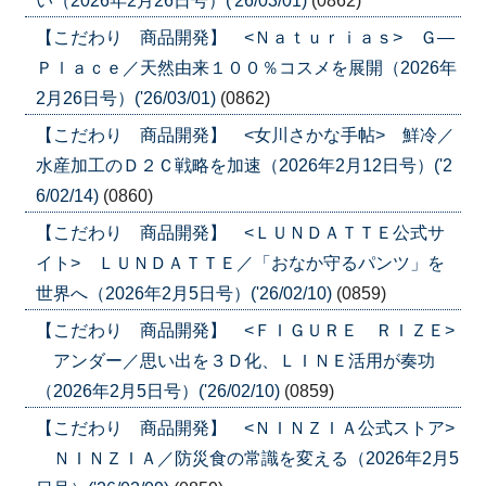
い（2026年2月26日号）('26/03/01)
(0862)
【こだわり 商品開発】 <Ｎａｔｕｒｉａｓ> Ｇ―
Ｐｌａｃｅ／天然由来１００％コスメを展開（2026年
2月26日号）('26/03/01)
(0862)
【こだわり 商品開発】 <女川さかな手帖> 鮮冷／
水産加工のＤ２Ｃ戦略を加速（2026年2月12日号）('2
6/02/14)
(0860)
【こだわり 商品開発】 <ＬＵＮＤＡＴＴＥ公式サ
イト> ＬＵＮＤＡＴＴＥ／「おなか守るパンツ」を
世界へ（2026年2月5日号）('26/02/10)
(0859)
【こだわり 商品開発】 <ＦＩＧＵＲＥ ＲＩＺＥ>
アンダー／思い出を３Ｄ化、ＬＩＮＥ活用が奏功
（2026年2月5日号）('26/02/10)
(0859)
【こだわり 商品開発】 <ＮＩＮＺＩＡ公式ストア>
ＮＩＮＺＩＡ／防災食の常識を変える（2026年2月5