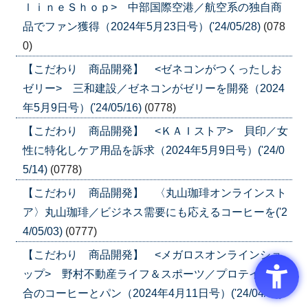
ｌｉｎｅＳｈｏｐ> 中部国際空港／航空系の独自商
品でファン獲得（2024年5月23日号）('24/05/28)
(078
0)
【こだわり 商品開発】 <ゼネコンがつくったしお
ゼリー> 三和建設／ゼネコンがゼリーを開発（2024
年5月9日号）('24/05/16)
(0778)
【こだわり 商品開発】 <ＫＡＩストア> 貝印／女
性に特化しケア用品を訴求（2024年5月9日号）('24/0
5/14)
(0778)
【こだわり 商品開発】 〈丸山珈琲オンラインスト
ア〉丸山珈琲／ビジネス需要にも応えるコーヒーを('2
4/05/03)
(0777)
【こだわり 商品開発】 <メガロスオンラインショ
ップ> 野村不動産ライフ＆スポーツ／プロテイン配
合のコーヒーとパン（2024年4月11日号）('24/04/16)