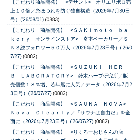
【こだわり商品開発】 <デサント> オリエリポロ売
上１０倍／糸ほつれを防ぐ独自構造（2026年7月30日
号）('26/08/01)
(0883)
【こだわり 商品開発】 <ＳＡＫＩｍｏｔｏ ｂａ
ｋｅｒｙ オンラインストア> 嵜本ベーカリー／Ｓ
ＮＳ総フォロワー５０万人（2026年7月23日号）('26/0
7/27)
(0882)
【こだわり 商品開発】 <ＳＵＺＵＫＩ ＨＥＲ
Ｂ ＬＡＢＯＲＡＴＯＲＹ> 鈴木ハーブ研究所／販
売個数１８％増、若年層に人気／データ（2026年7月2
3日号）('26/07/27)
(0882)
【こだわり 商品開発】 <ＳＡＵＮＡ ＮＯＶＡ>
Ｎｏｖａ Ｃｌｅａｒｌｙ／「サウナは自由だ」を全
面に（2026年7月23日号）('26/07/27)
(0882)
【こだわり 商品開発】 <りくろーおじさんの店