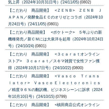
気上昇（2024年10月31日号）('24/11/05)
(0802)
【こだわり 商品開発】 <ＺＥＮＢ> ＺＥＮＢ Ｊ
ＡＰＡＮ／発酵食品ＥＣのオリゼとコラボ（2024年10
月24日号）('24/11/05)
(0801)
【こだわり商品開発】 <ポケトーク> ５年ぶりの新
機種発売／新ＣＭには大泉洋を起用（2024年10月24日
号）('24/10/24)
(0801)
【こだわり 商品開発】 <３ｃａｒａｔオンライン
ストア> ３ｃａｒａｔ／スキマ雑貨で女性ファン獲
得（2024年10月17日号）('24/10/22)
(0800)
【こだわり 商品開発】 <Ｖａｓｃｏ Ｔｒａｎｓ
ｌａｔｏｒ> Ｖａｓｃｏ Ｅｌｅｃｔｏｒｏｎｉｃｓ
／精度９６％の翻訳機、ビジネスシーンに訴求（2024
年10月10日号）('24/10/15)
(0799)
【こだわり 商品開発】 <槙田商店公式オンライン