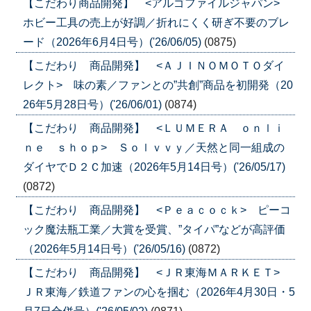
【こだわり商品開発】 <アルゴファイルジャパン>
ホビー工具の売上が好調／折れにくく研ぎ不要のブレ
ード（2026年6月4日号）('26/06/05)
(0875)
【こだわり 商品開発】 <ＡＪＩＮＯＭＯＴＯダイ
レクト> 味の素／ファンとの”共創”商品を初開発（20
26年5月28日号）('26/06/01)
(0874)
【こだわり 商品開発】 <ＬＵＭＥＲＡ ｏｎｌｉ
ｎｅ ｓｈｏｐ> Ｓｏｌｖｖｙ／天然と同一組成の
ダイヤでＤ２Ｃ加速（2026年5月14日号）('26/05/17)
(0872)
【こだわり 商品開発】 <Ｐｅａｃｏｃｋ> ピーコ
ック魔法瓶工業／大賞を受賞、”タイパ”などが高評価
（2026年5月14日号）('26/05/16)
(0872)
【こだわり 商品開発】 <ＪＲ東海ＭＡＲＫＥＴ>
ＪＲ東海／鉄道ファンの心を掴む（2026年4月30日・5