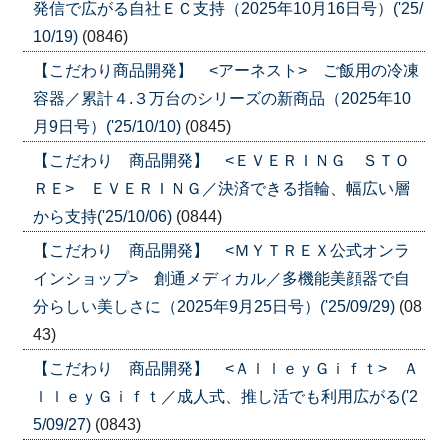
発信で広がる自社ＥＣ支持（2025年10月16日号）('25/
10/19)
(0846)
【こだわり商品開発】 <アーネスト> ご飯用の冷凍
容器／累計４.３万台のシリーズの新商品（2025年10
月9日号）('25/10/10)
(0845)
【こだわり 商品開発】 <ＥＶＥＲＩＮＧ ＳＴＯ
ＲＥ> ＥＶＥＲＩＮＧ／決済できる指輪、幅広い層
から支持('25/10/06)
(0844)
【こだわり 商品開発】 <ＭＹＴＲＥＸ公式オンラ
インショップ> 創通メディカル／多機能美顔器で自
分らしい美しさに（2025年9月25日号）('25/09/29)
(08
43)
【こだわり 商品開発】 <ＡｌｌｅｙＧｉｆｔ> Ａ
ｌｌｅｙＧｉｆｔ／成人式、推し活でも利用広がる('2
5/09/27)
(0843)