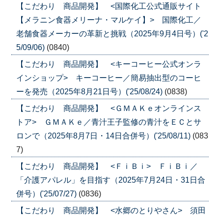
【こだわり 商品開発】 <国際化工公式通販サイト
【メラニン食器メリーナ・マルケイ】> 国際化工／
老舗食器メーカーの革新と挑戦（2025年9月4日号）('2
5/09/06)
(0840)
【こだわり 商品開発】 <キーコーヒー公式オンラ
インショップ> キーコーヒー／簡易抽出型のコーヒ
ーを発売（2025年8月21日号）('25/08/24)
(0838)
【こだわり 商品開発】 <ＧＭＡＫｅオンラインス
トア> ＧＭＡＫｅ／青汁王子監修の青汁をＥＣとサ
ロンで（2025年8月7日・14日合併号）('25/08/11)
(083
7)
【こだわり 商品開発】 <ＦｉＢｉ> ＦｉＢｉ／
「介護アパレル」を目指す（2025年7月24日・31日合
併号）('25/07/27)
(0836)
【こだわり 商品開発】 <水郷のとりやさん> 須田