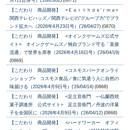
月7日合併号）('26/05/02)
(0871)
【こだわり 商品開発】 <Ｅａｒｔｈｄｅ’ｒｍａ>
関西テレビハッズ／関西テレビの”グループ力”でブラ
ンド拡大へ（2026年4月23日号）('26/04/27)
(0870)
【こだわり 商品開発】 <オインクゲームズ公式サ
イト> オインクゲームズ／独自ブランド守る「直接
流通」で世界を席巻（2026年4月16日号）('26/04/19)
(0869)
【こだわり 商品開発】 <コスモスパークオンライ
ンショップ> コスモス食品／食に気遣う人に自然の
味届ける（2026年4月9日号）('26/04/14)
(0868)
【こだわり 商品開発】 <足立音衛門 ―仏蘭西焼
菓子調進所 公式サイト> 足立音衛門／丹波の洋菓
子を全国区に（2026年4月9日号）('26/04/12)
(0868)
【こだわり 商品開発】 <ハードワーカー オフィ