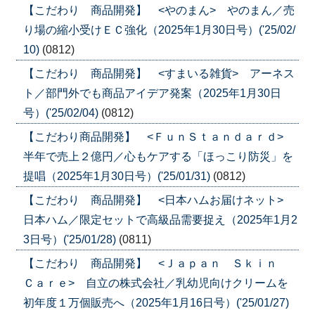
【こだわり 商品開発】 <やのまん> やのまん／売
り場の縮小受けＥＣ強化（2025年1月30日号）('25/02/
10)
(0812)
【こだわり 商品開発】 <すまいる雑貨> アーネス
ト／部門外でも商品アイデア発案（2025年1月30日
号）('25/02/04)
(0812)
【こだわり商品開発】 <ＦｕｎＳｔａｎｄａｒｄ>
半年で売上２億円／心もケアする「ほっこり防災」を
提唱（2025年1月30日号）('25/01/31)
(0812)
【こだわり 商品開発】 <日本ハムお届けネット>
日本ハム／限定セットで高級品需要捉え（2025年1月2
3日号）('25/01/28)
(0811)
【こだわり 商品開発】 <Ｊａｐａｎ Ｓｋｉｎ
Ｃａｒｅ> 自立の株式会社／乳幼児向けクリームを
初年度１万個販売へ（2025年1月16日号）('25/01/27)