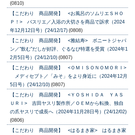
(0810)
【こだわり 商品開発】 <お風呂のソムリエＳＨＯ
Ｐ！> バスリエ／入浴の大切さを商品で訴求（2024
年12月12日号）('24/12/17)
(0808)
【こだわり 商品開発】 <雅結寿> ボニートジャパ
ン／”飲む”だしが好評、ぐるなび特選を受賞（2024年1
2月5日号）('24/12/10)
(0807)
【こだわり 商品開発】 <ＯＭＩＳＯＮＯＭＯＲＩ>
メディセプト／「みそ」をより身近に（2024年12月
5日号）('24/12/10)
(0807)
【こだわり 商品開発】 <ＹＯＳＨＩＤＡ ＹＡＳ
ＵＲＩ> 吉田ヤスリ製作所／ＯＥＭから転換、独自
の爪ヤスリで成長へ（2024年11月28日号）('24/12/02)
(0806)
【こだわり 商品開発】 <はるまき家> はるまき家