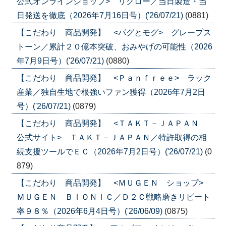
公式オンラインショップ> リクロー／当日製造・当
日発送を徹底（2026年7月16日号）('26/07/21)
(0881)
【こだわり 商品開発】 <パグとモグ> グレープス
トーン／累計２０億本突破、おみやげの可能性（2026
年7月9日号）('26/07/21)
(0880)
【こだわり 商品開発】 <Ｐａｎｆｒｅｅ> ラック
産業／独自生地で根強いファン獲得（2026年7月2日
号）('26/07/21)
(0879)
【こだわり 商品開発】 <ＴＡＫＴ－ＪＡＰＡＮ
公式サイト> ＴＡＫＴ－ＪＡＰＡＮ／特許取得の相
続支援ツールでＥＣ（2026年7月2日号）('26/07/21)
(0
879)
【こだわり 商品開発】 <ＭＵＧＥＮ ショップ>
ＭＵＧＥＮ ＢＩＯＮＩＣ／Ｄ２Ｃ戦略磨きリピート
率９８％（2026年6月4日号）('26/06/09)
(0875)