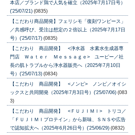
本店／ブランド鶏で人気を確立（2025年7月17日号）
('25/07/21)
(0835)
【こだわり商品開発】フェリシモ「復刻ワンピース」
／共感呼び、受注は想定の２倍以上（2025年7月17日
号）('25/07/17)
(0835)
【こだわり 商品開発】 <浄水器 水素水生成器専
門店 Ｗａｔｅｒ Ｍｅｓｓａｇｅ> ユーピー／社
長の肌トラブルから浄水器販売へ（2025年7月10日
号）('25/07/13)
(0834)
【こだわり 商品開発】 <ノンピ> ノンピ／オイシ
ックスと共同開発（2025年7月3日号）('25/07/06)
(083
3)
【こだわり 商品開発】 <ＦＵＪＩＭＩ> トリコ／
「ＦＵＪＩＭＩプロテイン」から新味、ＳＮＳや広告
で認知拡大へ（2025年6月26日号）('25/06/29)
(0832)