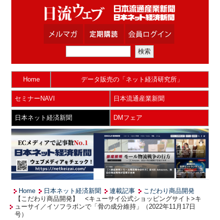
Home
データ販売の「ネット経済研究所」
セミナーNAVI
日本流通産業新聞
日本ネット経済新聞
DMフェア
Home
日本ネット経済新聞
連載記事
こだわり商品開発
【こだわり商品開発】 <キューサイ公式ショッピングサイト>キ
ューサイ／イソフラボンで「骨の成分維持」（2022年11月17日
号）