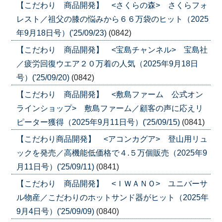
【こだわり 商品開発】 <さくらの森> さくらフォ
レスト／祖父の膝の悩みから６６万袋のヒット（2025
年9月18日号）('25/09/23)
(0842)
【こだわり 商品開発】 <宝島チャンネル> 宝島社
／疲労回復ウエア２０万着の人気（2025年9月18日
号）('25/09/20)
(0842)
【こだわり 商品開発】 <敷島ファーム 公式オン
ラインショップ> 敷島ファーム／顧客の声に応えリ
ピーター獲得（2025年9月11日号）('25/09/15)
(0841)
【こだわり商品開発】 <アコンカグア> 登山用リュ
ックを発売／高機能低価格で４.５万個販売（2025年9
月11日号）('25/09/11)
(0841)
【こだわり 商品開発】 <ＩＷＡＮＯ> ユニバーサ
ル物産／こだわりのホットサンド器がヒット（2025年
9月4日号）('25/09/09)
(0840)