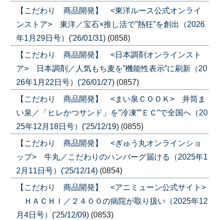
【こだわり 商品開発】 <東洋ルース公式オンライ
ンストア> 東洋／宝石×推し活で”熱狂”を創出（2026
年1月29日号）('26/01/31)
(0858)
【こだわり 商品開発】 <日本調剤オンラインスト
ア> 日本調剤／人気もち麦を”機能性表示”に刷新（20
26年1月22日号）('26/01/27)
(0857)
【こだわり 商品開発】 <まい泉ＣＯＯＫ> 井筒ま
い泉／「ヒレかつサンド」を”冷凍””ＥＣ”で全国へ（20
25年12月18日号）('25/12/19)
(0855)
【こだわり 商品開発】 <ぎゅう丸オンラインショ
ップ> 牛丸／こだわりのハンバーグ届ける（2025年1
2月11日号）('25/12/14)
(0854)
【こだわり 商品開発】 <アニミューン公式サイト>
ＨＡＣＨＩ／２４００の病院が取り扱い（2025年12
月4日号）('25/12/09)
(0853)