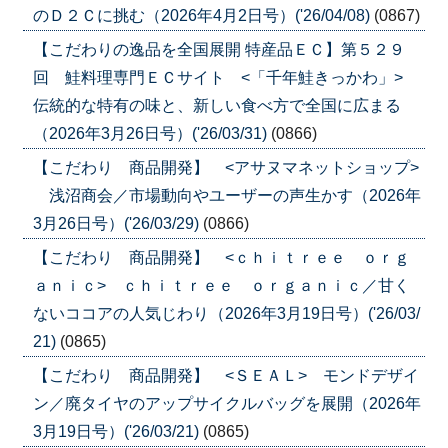
のＤ２Ｃに挑む（2026年4月2日号）('26/04/08)
(0867)
【こだわりの逸品を全国展開 特産品ＥＣ】第５２９
回 鮭料理専門ＥＣサイト <「千年鮭きっかわ」>
伝統的な特有の味と、新しい食べ方で全国に広まる
（2026年3月26日号）('26/03/31)
(0866)
【こだわり 商品開発】 <アサヌマネットショップ>
浅沼商会／市場動向やユーザーの声生かす（2026年
3月26日号）('26/03/29)
(0866)
【こだわり 商品開発】 <ｃｈｉｔｒｅｅ ｏｒｇ
ａｎｉｃ> ｃｈｉｔｒｅｅ ｏｒｇａｎｉｃ／甘く
ないココアの人気じわり（2026年3月19日号）('26/03/
21)
(0865)
【こだわり 商品開発】 <ＳＥＡＬ> モンドデザイ
ン／廃タイヤのアップサイクルバッグを展開（2026年
3月19日号）('26/03/21)
(0865)