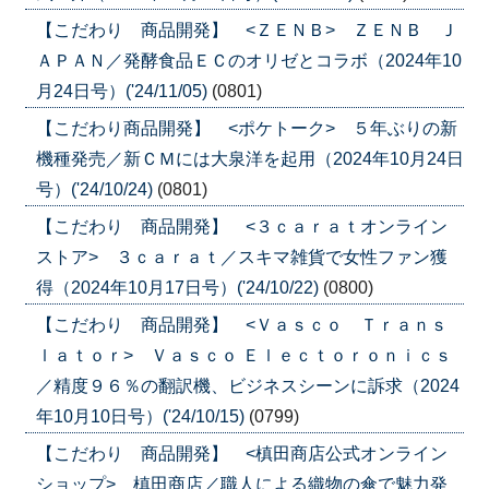
【こだわり 商品開発】 <ＺＥＮＢ> ＺＥＮＢ Ｊ
ＡＰＡＮ／発酵食品ＥＣのオリゼとコラボ（2024年10
月24日号）('24/11/05)
(0801)
【こだわり商品開発】 <ポケトーク> ５年ぶりの新
機種発売／新ＣＭには大泉洋を起用（2024年10月24日
号）('24/10/24)
(0801)
【こだわり 商品開発】 <３ｃａｒａｔオンライン
ストア> ３ｃａｒａｔ／スキマ雑貨で女性ファン獲
得（2024年10月17日号）('24/10/22)
(0800)
【こだわり 商品開発】 <Ｖａｓｃｏ Ｔｒａｎｓ
ｌａｔｏｒ> Ｖａｓｃｏ Ｅｌｅｃｔｏｒｏｎｉｃｓ
／精度９６％の翻訳機、ビジネスシーンに訴求（2024
年10月10日号）('24/10/15)
(0799)
【こだわり 商品開発】 <槙田商店公式オンライン
ショップ> 槙田商店／職人による織物の傘で魅力発