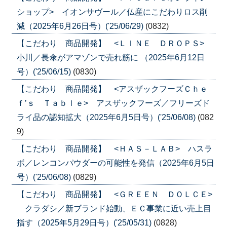
ショップ> イオンサヴール／仏産にこだわりロス削
減（2025年6月26日号）('25/06/29)
(0832)
【こだわり 商品開発】 <ＬＩＮＥ ＤＲＯＰＳ>
小川／長傘がアマゾンで売れ筋に （2025年6月12日
号）('25/06/15)
(0830)
【こだわり 商品開発】 <アスザックフーズＣｈｅ
ｆ’ｓ Ｔａｂｌｅ> アスザックフーズ／フリーズド
ライ品の認知拡大（2025年6月5日号）('25/06/08)
(082
9)
【こだわり 商品開発】 <ＨＡＳ－ＬＡＢ> ハスラ
ボ／レンコンパウダーの可能性を発信（2025年6月5日
号）('25/06/08)
(0829)
【こだわり 商品開発】 <ＧＲＥＥＮ ＤＯＬＣＥ>
クラダシ／新ブランド始動、ＥＣ事業に近い売上目
指す（2025年5月29日号）('25/05/31)
(0828)