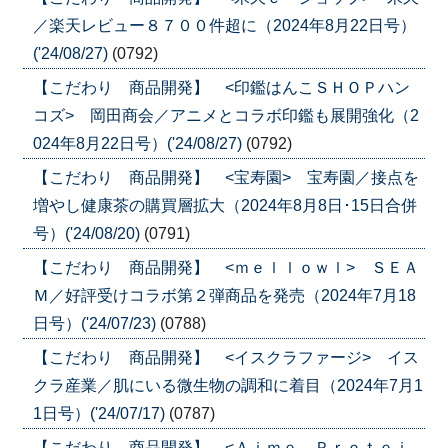
／楽天レビュー８７００件超に（2024年8月22日号）
('24/08/27)
(0792)
【こだわり 商品開発】 <印鑑はんこＳＨＯＰハン
コズ> 岡田商会／アニメとコラボ印鑑も展開強化（2
024年8月22日号）('24/08/27)
(0792)
【こだわり 商品開発】 <宝寿園> 宝寿園／接点を
増やし健康茶の購買層拡大（2024年8月8日･15日合併
号）('24/08/20)
(0791)
【こだわり 商品開発】 <ｍｅｌｌｏｗｌ> ＳＥＡ
Ｍ／好評受けコラボ第２弾商品を発売（2024年7月18
日号）('24/07/23)
(0788)
【こだわり 商品開発】 <イスクラファージ> イス
クラ産業／肌にいる微生物の調和に着目（2024年7月1
1日号）('24/07/17)
(0787)
【こだわり 商品開発】 <Ａｉｍｅ Ｐｒｏｔｅｉ