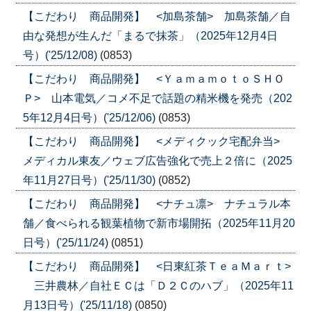
【こだわり 商品開発】 <加島茶舗> 加島茶舗／自
由な発想が生んだ「まるで抹茶」（2025年12月4日
号）('25/12/08)
(0853)
【こだわり 商品開発】 <ＹａｍａｍｏｔｏＳＨＯ
Ｐ> 山本電気／コメ不足で話題の精米機を発売（202
5年12月4日号）('25/12/06)
(0853)
【こだわり 商品開発】 <メディクック宅配弁当>
メディカル東友／ウェブ広告強化で売上２倍に（2025
年11月27日号）('25/11/30)
(0852)
【こだわり 商品開発】 <ナチュ凛> ナチュラル本
舗／食べられる観葉植物で新市場開拓（2025年11月20
日号）('25/11/24)
(0851)
【こだわり 商品開発】 <日東紅茶ＴｅａＭａｒｔ>
三井農林／自社ＥＣは「Ｄ２Ｃのハブ」（2025年11
月13日号）('25/11/18)
(0850)