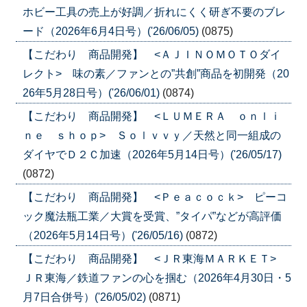
ホビー工具の売上が好調／折れにくく研ぎ不要のブレ
ード（2026年6月4日号）('26/06/05)
(0875)
【こだわり 商品開発】 <ＡＪＩＮＯＭＯＴＯダイ
レクト> 味の素／ファンとの”共創”商品を初開発（20
26年5月28日号）('26/06/01)
(0874)
【こだわり 商品開発】 <ＬＵＭＥＲＡ ｏｎｌｉ
ｎｅ ｓｈｏｐ> Ｓｏｌｖｖｙ／天然と同一組成の
ダイヤでＤ２Ｃ加速（2026年5月14日号）('26/05/17)
(0872)
【こだわり 商品開発】 <Ｐｅａｃｏｃｋ> ピーコ
ック魔法瓶工業／大賞を受賞、”タイパ”などが高評価
（2026年5月14日号）('26/05/16)
(0872)
【こだわり 商品開発】 <ＪＲ東海ＭＡＲＫＥＴ>
ＪＲ東海／鉄道ファンの心を掴む（2026年4月30日・5
月7日合併号）('26/05/02)
(0871)