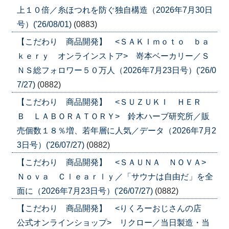
上１０倍／糸ほつれを防ぐ独自構造（2026年7月30日
号）('26/08/01)
(0883)
【こだわり 商品開発】 <ＳＡＫＩｍｏｔｏ ｂａ
ｋｅｒｙ オンラインストア> 嵜本ベーカリー／Ｓ
ＮＳ総フォロワー５０万人（2026年7月23日号）('26/0
7/27)
(0882)
【こだわり 商品開発】 <ＳＵＺＵＫＩ ＨＥＲ
Ｂ ＬＡＢＯＲＡＴＯＲＹ> 鈴木ハーブ研究所／販
売個数１８％増、若年層に人気／データ（2026年7月2
3日号）('26/07/27)
(0882)
【こだわり 商品開発】 <ＳＡＵＮＡ ＮＯＶＡ>
Ｎｏｖａ Ｃｌｅａｒｌｙ／「サウナは自由だ」を全
面に（2026年7月23日号）('26/07/27)
(0882)
【こだわり 商品開発】 <りくろーおじさんの店
公式オンラインショップ> リクロー／当日製造・当