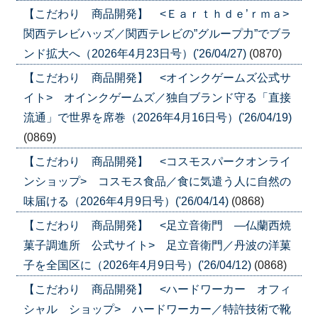
【こだわり 商品開発】 <Ｅａｒｔｈｄｅ’ｒｍａ>
関西テレビハッズ／関西テレビの”グループ力”でブラ
ンド拡大へ（2026年4月23日号）('26/04/27)
(0870)
【こだわり 商品開発】 <オインクゲームズ公式サ
イト> オインクゲームズ／独自ブランド守る「直接
流通」で世界を席巻（2026年4月16日号）('26/04/19)
(0869)
【こだわり 商品開発】 <コスモスパークオンライ
ンショップ> コスモス食品／食に気遣う人に自然の
味届ける（2026年4月9日号）('26/04/14)
(0868)
【こだわり 商品開発】 <足立音衛門 ―仏蘭西焼
菓子調進所 公式サイト> 足立音衛門／丹波の洋菓
子を全国区に（2026年4月9日号）('26/04/12)
(0868)
【こだわり 商品開発】 <ハードワーカー オフィ
シャル ショップ> ハードワーカー／特許技術で靴