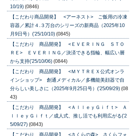
10/19)
(0846)
【こだわり商品開発】 <アーネスト> ご飯用の冷凍
容器／累計４.３万台のシリーズの新商品（2025年10
月9日号）('25/10/10)
(0845)
【こだわり 商品開発】 <ＥＶＥＲＩＮＧ ＳＴＯ
ＲＥ> ＥＶＥＲＩＮＧ／決済できる指輪、幅広い層
から支持('25/10/06)
(0844)
【こだわり 商品開発】 <ＭＹＴＲＥＸ公式オンラ
インショップ> 創通メディカル／多機能美顔器で自
分らしい美しさに（2025年9月25日号）('25/09/29)
(08
43)
【こだわり 商品開発】 <ＡｌｌｅｙＧｉｆｔ> Ａ
ｌｌｅｙＧｉｆｔ／成人式、推し活でも利用広がる('2
5/09/27)
(0843)
【こだわり 商品開発】 <さくらの森> さくらフォ