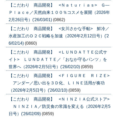
【こだわり 商品開発】 <Ｎａｔｕｒｉａｓ> Ｇ―
Ｐｌａｃｅ／天然由来１００％コスメを展開（2026年
2月26日号）('26/03/01)
(0862)
【こだわり 商品開発】 <女川さかな手帖> 鮮冷／
水産加工のＤ２Ｃ戦略を加速（2026年2月12日号）('2
6/02/14)
(0860)
【こだわり 商品開発】 <ＬＵＮＤＡＴＴＥ公式サ
イト> ＬＵＮＤＡＴＴＥ／「おなか守るパンツ」を
世界へ（2026年2月5日号）('26/02/10)
(0859)
【こだわり 商品開発】 <ＦＩＧＵＲＥ ＲＩＺＥ>
アンダー／思い出を３Ｄ化、ＬＩＮＥ活用が奏功
（2026年2月5日号）('26/02/10)
(0859)
【こだわり 商品開発】 <ＮＩＮＺＩＡ公式ストア>
ＮＩＮＺＩＡ／防災食の常識を変える（2026年2月5
日号）('26/02/09)
(0859)