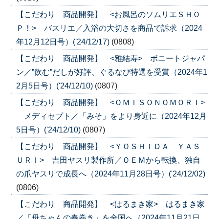
【こだわり 商品開発】 <お風呂のソムリエＳＨＯ
Ｐ！> バスリエ／入浴の大切さを商品で訴求（2024
年12月12日号）('24/12/17)
(0808)
【こだわり 商品開発】 <雅結寿> ボニートジャパ
ン／”飲む”だしが好評、ぐるなび特選を受賞（2024年1
2月5日号）('24/12/10)
(0807)
【こだわり 商品開発】 <ＯＭＩＳＯＮＯＭＯＲＩ>
メディセプト／「みそ」をより身近に（2024年12月
5日号）('24/12/10)
(0807)
【こだわり 商品開発】 <ＹＯＳＨＩＤＡ ＹＡＳ
ＵＲＩ> 吉田ヤスリ製作所／ＯＥＭから転換、独自
の爪ヤスリで成長へ（2024年11月28日号）('24/12/02)
(0806)
【こだわり 商品開発】 <はるまき家> はるまき家
／「母ちゃんの春巻き」を全国へ（2024年11月21日