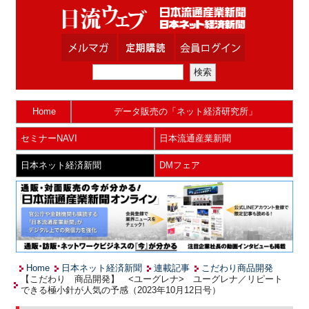
Home
データ販売の「ネット経済研究所」
セミナーNAVI
日本流通産業新聞
日本ネット経済新聞
DMフェア
Home
日本ネット経済新聞
連載記事
こだわり商品開発
【こだわり 商品開発】 <ユーグレナ> ユーグレナ／リピート
できる極小針が人気の予感（2023年10月12日号）