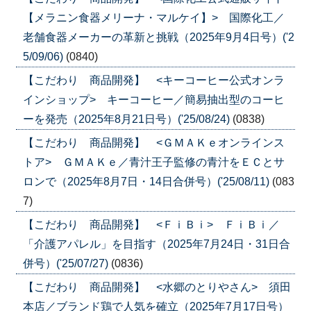
【メラニン食器メリーナ・マルケイ】> 国際化工／
老舗食器メーカーの革新と挑戦（2025年9月4日号）('2
5/09/06)
(0840)
【こだわり 商品開発】 <キーコーヒー公式オンラ
インショップ> キーコーヒー／簡易抽出型のコーヒ
ーを発売（2025年8月21日号）('25/08/24)
(0838)
【こだわり 商品開発】 <ＧＭＡＫｅオンラインス
トア> ＧＭＡＫｅ／青汁王子監修の青汁をＥＣとサ
ロンで（2025年8月7日・14日合併号）('25/08/11)
(083
7)
【こだわり 商品開発】 <ＦｉＢｉ> ＦｉＢｉ／
「介護アパレル」を目指す（2025年7月24日・31日合
併号）('25/07/27)
(0836)
【こだわり 商品開発】 <水郷のとりやさん> 須田
本店／ブランド鶏で人気を確立（2025年7月17日号）