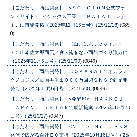
【こだわり 商品開発】 <ＳＯＬＣＩＯＮ公式ブラ
ンドサイト> イケックス工業／「ＰＡＴＡＴＴＯ」
主力に市場開拓（2025年11月13日号）('25/11/16)
(085
0)
【こだわり 商品開発】 〈白ごはん．ｃｏｍスト
ア〉山本佐太郎商店／食べ飽きない商品づくり強みに
（2025年11月6日号）('25/11/09)
(0849)
【こだわり 商品開発】 〈ＯＫＡＲＡＴ〉オカラテ
クノロジズ／動画再生１０００万回超ＳＮＳで商品開
発も（2025年11月6日号）('25/11/08)
(0849)
【こだわり 商品開発】 <発酵屋> ＨＡＫＫＯＵ
ＪＡＰＡＮ／ＴｉｋＴｏｋで腸活提案（2025年10月23
日号）('25/10/27)
(0847)
【こだわり 商品開発】 <Ｎｏ．> Ｎｏ．／ＳＮＳ
発信で広がる自社ＥＣ支持（2025年10月16日号）('25/