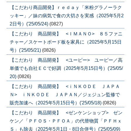
【こだわり商品開発】ｒｅｄａｙ「米粉グラノーラク
ッキー」／妹の病気で食の大切さを実感（2025年5月2
2日号）('25/05/24)
(0827)
【こだわり 商品開発】 <ＩＭＡＮＯ> ８５ファニ
チャー／スケートボード板を家具に（2025年5月15日
号）('25/05/21)
(0826)
【こだわり 商品開発】 <ユーピー> ユーピー／高
単価でも自社ＥＣで好調（2025年5月15日号）('25/05/
20)
(0826)
【こだわり 商品開発】 <ｉＮＫＯＤＥ ＪＡＰＡ
Ｎ> ｉＮＫＯＤＥ ＪＡＰＡＮ／ジェジュン監修で
販売加速へ（2025年5月15日号）('25/05/18)
(0826)
【こだわり 商品開発】 <ゼンケンショップ> ゼン
ケン／「ＰＦＯＳ・ＰＦＯＡ」の代替物質「ＰＦＨｘ
Ｓ」も除去（2025年5月1日・8日合併号）('25/05/09)