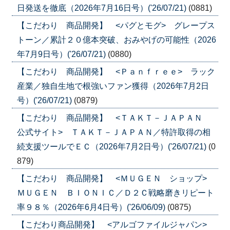
日発送を徹底（2026年7月16日号）('26/07/21)
(0881)
【こだわり 商品開発】 <パグとモグ> グレープス
トーン／累計２０億本突破、おみやげの可能性（2026
年7月9日号）('26/07/21)
(0880)
【こだわり 商品開発】 <Ｐａｎｆｒｅｅ> ラック
産業／独自生地で根強いファン獲得（2026年7月2日
号）('26/07/21)
(0879)
【こだわり 商品開発】 <ＴＡＫＴ－ＪＡＰＡＮ
公式サイト> ＴＡＫＴ－ＪＡＰＡＮ／特許取得の相
続支援ツールでＥＣ（2026年7月2日号）('26/07/21)
(0
879)
【こだわり 商品開発】 <ＭＵＧＥＮ ショップ>
ＭＵＧＥＮ ＢＩＯＮＩＣ／Ｄ２Ｃ戦略磨きリピート
率９８％（2026年6月4日号）('26/06/09)
(0875)
【こだわり商品開発】 <アルゴファイルジャパン>