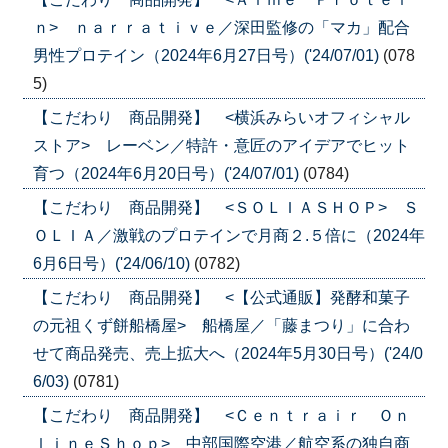
ｎ> ｎａｒｒａｔｉｖｅ／深田監修の「マカ」配合
男性プロテイン（2024年6月27日号）('24/07/01)
(078
5)
【こだわり 商品開発】 <横浜みらいオフィシャル
ストア> レーベン／特許・意匠のアイデアでヒット
育つ（2024年6月20日号）('24/07/01)
(0784)
【こだわり 商品開発】 <ＳＯＬＩＡＳＨＯＰ> Ｓ
ＯＬＩＡ／激戦のプロテインで月商２.５倍に（2024年
6月6日号）('24/06/10)
(0782)
【こだわり 商品開発】 <【公式通販】発酵和菓子
の元祖くず餅船橋屋> 船橋屋／「藤まつり」に合わ
せて商品発売、売上拡大へ（2024年5月30日号）('24/0
6/03)
(0781)
【こだわり 商品開発】 <Ｃｅｎｔｒａｉｒ Ｏｎ
ｌｉｎｅＳｈｏｐ> 中部国際空港／航空系の独自商