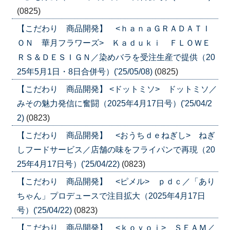
(0825)
【こだわり 商品開発】 <ｈａｎａＧＲＡＤＡＴＩ
ＯＮ 華月フラワーズ> Ｋａｄｕｋｉ ＦＬＯＷＥ
ＲＳ＆ＤＥＳＩＧＮ／染めバラを受注生産で提供（20
25年5月1日・8日合併号）('25/05/08)
(0825)
【こだわり 商品開発】 <ドットミソ> ドットミソ／
みその魅力発信に奮闘（2025年4月17日号）('25/04/2
2)
(0823)
【こだわり 商品開発】 <おうちｄｅねぎし> ねぎ
しフードサービス／店舗の味をフライパンで再現（20
25年4月17日号）('25/04/22)
(0823)
【こだわり 商品開発】 <ピメル> ｐｄｃ／「あり
ちゃん」プロデュースで注目拡大（2025年4月17日
号）('25/04/22)
(0823)
【こだわり 商品開発】 <ｋｏｙｏｉ> ＳＥＡＭ／