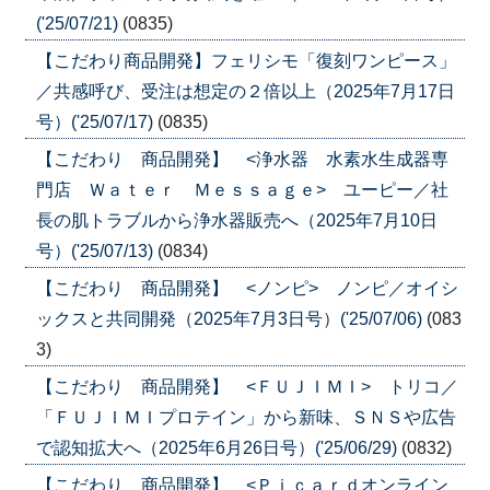
('25/07/21)
(0835)
【こだわり商品開発】フェリシモ「復刻ワンピース」
／共感呼び、受注は想定の２倍以上（2025年7月17日
号）('25/07/17)
(0835)
【こだわり 商品開発】 <浄水器 水素水生成器専
門店 Ｗａｔｅｒ Ｍｅｓｓａｇｅ> ユーピー／社
長の肌トラブルから浄水器販売へ（2025年7月10日
号）('25/07/13)
(0834)
【こだわり 商品開発】 <ノンピ> ノンピ／オイシ
ックスと共同開発（2025年7月3日号）('25/07/06)
(083
3)
【こだわり 商品開発】 <ＦＵＪＩＭＩ> トリコ／
「ＦＵＪＩＭＩプロテイン」から新味、ＳＮＳや広告
で認知拡大へ（2025年6月26日号）('25/06/29)
(0832)
【こだわり 商品開発】 <Ｐｉｃａｒｄオンライン