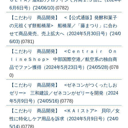
6月6日号）('24/06/10)
(0782)
【こだわり 商品開発】 <【公式通販】発酵和菓子
の元祖くず餅船橋屋> 船橋屋／「藤まつり」に合わ
せて商品発売、売上拡大へ（2024年5月30日号）('24/0
6/03)
(0781)
【こだわり 商品開発】 <Ｃｅｎｔｒａｉｒ Ｏｎ
ｌｉｎｅＳｈｏｐ> 中部国際空港／航空系の独自商
品でファン獲得（2024年5月23日号）('24/05/28)
(078
0)
【こだわり 商品開発】 <ゼネコンがつくったしお
ゼリー> 三和建設／ゼネコンがゼリーを開発（2024
年5月9日号）('24/05/16)
(0778)
【こだわり 商品開発】 <ＫＡＩストア> 貝印／女
性に特化しケア用品を訴求（2024年5月9日号）('24/0
5/14)
(0778)