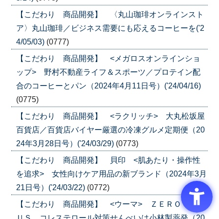
【こだわり 商品開発】 〈丸山珈琲オンラインスト
ア〉丸山珈琲／ビジネス需要にも応えるコーヒーを('2
4/05/03)
(0777)
【こだわり 商品開発】 <メガロスオンラインショ
ップ> 野村不動産ライフ＆スポーツ／プロテイン配
合のコーヒーとパン（2024年4月11日号）('24/04/16)
(0775)
【こだわり 商品開発】 <ラクリッチ> 大丸松坂屋
百貨店／百貨店バイヤー厳選の冷凍グルメ定期便（20
24年3月28日号）('24/03/29)
(0773)
【こだわり 商品開発】 貝印 <肌あたり・操作性
を追求> 女性向けケア用品の新ブランド（2024年3月
21日号）('24/03/22)
(0772)
【こだわり 商品開発】 <ウーマ> ＺＥＲＯ ＰＬ
ＵＳ コレステロール対策せんべいは小林製薬発（20