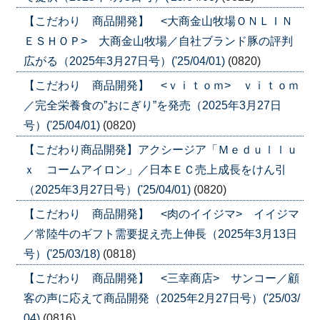
【こだわり 商品開発】 <大商金山牧場ＯＮＬＩＮ
ＥＳＨＯＰ> 大商金山牧場／自社ブランド豚の評判
広がる（2025年3月27日号）('25/04/01)
(0820)
【こだわり 商品開発】 <ｖｉｔｏｍ> ｖｉｔｏｍ
／完全栄養食の”おにぎり”を発売（2025年3月27日
号）('25/04/01)
(0820)
【こだわり商品開発】アクシージア「Ｍｅｄｕｌｌｕ
ｘ コームアイロン」／日本ＥＣ売上成長をけん引
（2025年3月27日号）('25/04/01)
(0820)
【こだわり 商品開発】 <肉のイイジマ> イイジマ
／常陸牛のギフト需要捉え売上伸長（2025年3月13日
号）('25/03/18)
(0818)
【こだわり 商品開発】 <三幸商店> サンコー／顧
客の声に応えて商品開発（2025年2月27日号）('25/03/
04)
(0816)