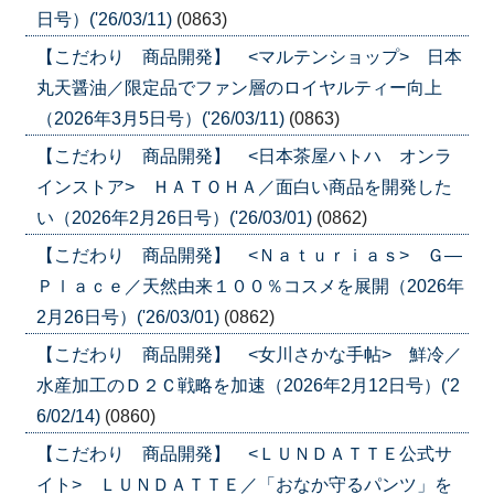
日号）('26/03/11)
(0863)
【こだわり 商品開発】 <マルテンショップ> 日本
丸天醤油／限定品でファン層のロイヤルティー向上
（2026年3月5日号）('26/03/11)
(0863)
【こだわり 商品開発】 <日本茶屋ハトハ オンラ
インストア> ＨＡＴＯＨＡ／面白い商品を開発した
い（2026年2月26日号）('26/03/01)
(0862)
【こだわり 商品開発】 <Ｎａｔｕｒｉａｓ> Ｇ―
Ｐｌａｃｅ／天然由来１００％コスメを展開（2026年
2月26日号）('26/03/01)
(0862)
【こだわり 商品開発】 <女川さかな手帖> 鮮冷／
水産加工のＤ２Ｃ戦略を加速（2026年2月12日号）('2
6/02/14)
(0860)
【こだわり 商品開発】 <ＬＵＮＤＡＴＴＥ公式サ
イト> ＬＵＮＤＡＴＴＥ／「おなか守るパンツ」を