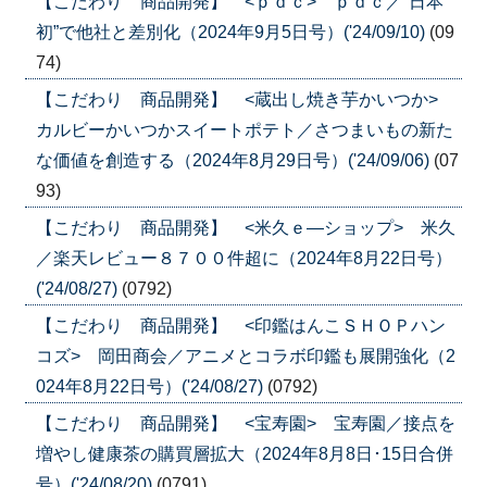
【こだわり 商品開発】 <ｐｄｃ> ｐｄｃ／”日本
初”で他社と差別化（2024年9月5日号）('24/09/10)
(09
74)
【こだわり 商品開発】 <蔵出し焼き芋かいつか>
カルビーかいつかスイートポテト／さつまいもの新た
な価値を創造する（2024年8月29日号）('24/09/06)
(07
93)
【こだわり 商品開発】 <米久ｅ―ショップ> 米久
／楽天レビュー８７００件超に（2024年8月22日号）
('24/08/27)
(0792)
【こだわり 商品開発】 <印鑑はんこＳＨＯＰハン
コズ> 岡田商会／アニメとコラボ印鑑も展開強化（2
024年8月22日号）('24/08/27)
(0792)
【こだわり 商品開発】 <宝寿園> 宝寿園／接点を
増やし健康茶の購買層拡大（2024年8月8日･15日合併
号）('24/08/20)
(0791)