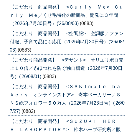
【こだわり 商品開発】 <Ｃｕｒｌｙ Ｍｅ> Ｃｕ
ｒｌｙ Ｍｅ／くせ毛特化の新商品、開発に３年間
（2026年7月30日号）('26/08/03)
(0883)
【こだわり 商品開発】 <空調服> 空調服／ファン
付服、子育て品にも応用（2026年7月30日号）('26/08/
03)
(0883)
【こだわり商品開発】 <デサント> オリエリポロ売
上１０倍／糸ほつれを防ぐ独自構造（2026年7月30日
号）('26/08/01)
(0883)
【こだわり 商品開発】 <ＳＡＫＩｍｏｔｏ ｂａ
ｋｅｒｙ オンラインストア> 嵜本ベーカリー／Ｓ
ＮＳ総フォロワー５０万人（2026年7月23日号）('26/0
7/27)
(0882)
【こだわり 商品開発】 <ＳＵＺＵＫＩ ＨＥＲ
Ｂ ＬＡＢＯＲＡＴＯＲＹ> 鈴木ハーブ研究所／販