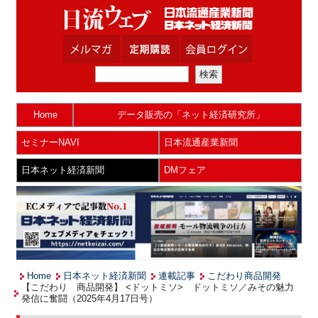
Home
データ販売の「ネット経済研究所」
セミナーNAVI
日本流通産業新聞
日本ネット経済新聞
DMフェア
Home
日本ネット経済新聞
連載記事
こだわり商品開発
【こだわり 商品開発】 <ドットミソ> ドットミソ／みその魅力
発信に奮闘（2025年4月17日号）