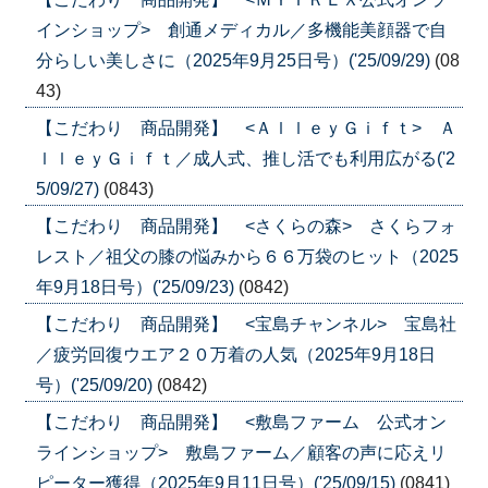
インショップ> 創通メディカル／多機能美顔器で自
分らしい美しさに（2025年9月25日号）('25/09/29)
(08
43)
【こだわり 商品開発】 <ＡｌｌｅｙＧｉｆｔ> Ａ
ｌｌｅｙＧｉｆｔ／成人式、推し活でも利用広がる('2
5/09/27)
(0843)
【こだわり 商品開発】 <さくらの森> さくらフォ
レスト／祖父の膝の悩みから６６万袋のヒット（2025
年9月18日号）('25/09/23)
(0842)
【こだわり 商品開発】 <宝島チャンネル> 宝島社
／疲労回復ウエア２０万着の人気（2025年9月18日
号）('25/09/20)
(0842)
【こだわり 商品開発】 <敷島ファーム 公式オン
ラインショップ> 敷島ファーム／顧客の声に応えリ
ピーター獲得（2025年9月11日号）('25/09/15)
(0841)