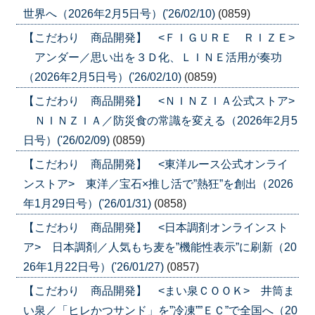
世界へ（2026年2月5日号）('26/02/10)
(0859)
【こだわり 商品開発】 <ＦＩＧＵＲＥ ＲＩＺＥ>
アンダー／思い出を３Ｄ化、ＬＩＮＥ活用が奏功
（2026年2月5日号）('26/02/10)
(0859)
【こだわり 商品開発】 <ＮＩＮＺＩＡ公式ストア>
ＮＩＮＺＩＡ／防災食の常識を変える（2026年2月5
日号）('26/02/09)
(0859)
【こだわり 商品開発】 <東洋ルース公式オンライ
ンストア> 東洋／宝石×推し活で”熱狂”を創出（2026
年1月29日号）('26/01/31)
(0858)
【こだわり 商品開発】 <日本調剤オンラインスト
ア> 日本調剤／人気もち麦を”機能性表示”に刷新（20
26年1月22日号）('26/01/27)
(0857)
【こだわり 商品開発】 <まい泉ＣＯＯＫ> 井筒ま
い泉／「ヒレかつサンド」を”冷凍””ＥＣ”で全国へ（20