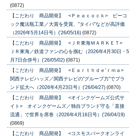
(0872)
【こだわり 商品開発】 <Ｐｅａｃｏｃｋ> ピーコ
ック魔法瓶工業／大賞を受賞、”タイパ”などが高評価
（2026年5月14日号）('26/05/16)
(0872)
【こだわり 商品開発】 <ＪＲ東海ＭＡＲＫＥＴ>
ＪＲ東海／鉄道ファンの心を掴む（2026年4月30日・5
月7日合併号）('26/05/02)
(0871)
【こだわり 商品開発】 <Ｅａｒｔｈｄｅ’ｒｍａ>
関西テレビハッズ／関西テレビの”グループ力”でブラ
ンド拡大へ（2026年4月23日号）('26/04/27)
(0870)
【こだわり 商品開発】 <オインクゲームズ公式サ
イト> オインクゲームズ／独自ブランド守る「直接
流通」で世界を席巻（2026年4月16日号）('26/04/19)
(0869)
【こだわり 商品開発】 <コスモスパークオンライ