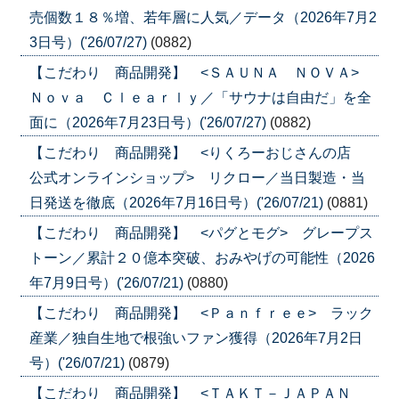
売個数１８％増、若年層に人気／データ（2026年7月2
3日号）('26/07/27)
(0882)
【こだわり 商品開発】 <ＳＡＵＮＡ ＮＯＶＡ>
Ｎｏｖａ Ｃｌｅａｒｌｙ／「サウナは自由だ」を全
面に（2026年7月23日号）('26/07/27)
(0882)
【こだわり 商品開発】 <りくろーおじさんの店
公式オンラインショップ> リクロー／当日製造・当
日発送を徹底（2026年7月16日号）('26/07/21)
(0881)
【こだわり 商品開発】 <パグとモグ> グレープス
トーン／累計２０億本突破、おみやげの可能性（2026
年7月9日号）('26/07/21)
(0880)
【こだわり 商品開発】 <Ｐａｎｆｒｅｅ> ラック
産業／独自生地で根強いファン獲得（2026年7月2日
号）('26/07/21)
(0879)
【こだわり 商品開発】 <ＴＡＫＴ－ＪＡＰＡＮ