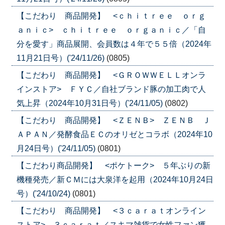
【こだわり 商品開発】 <ｃｈｉｔｒｅｅ ｏｒｇ
ａｎｉｃ> ｃｈｉｔｒｅｅ ｏｒｇａｎｉｃ／「自
分を愛す」商品展開、会員数は４年で５５倍（2024年
11月21日号）('24/11/26)
(0805)
【こだわり 商品開発】 <ＧＲＯＷＷＥＬＬオンラ
インストア> ＦＹＣ／自社ブランド豚の加工肉で人
気上昇（2024年10月31日号）('24/11/05)
(0802)
【こだわり 商品開発】 <ＺＥＮＢ> ＺＥＮＢ Ｊ
ＡＰＡＮ／発酵食品ＥＣのオリゼとコラボ（2024年10
月24日号）('24/11/05)
(0801)
【こだわり商品開発】 <ポケトーク> ５年ぶりの新
機種発売／新ＣＭには大泉洋を起用（2024年10月24日
号）('24/10/24)
(0801)
【こだわり 商品開発】 <３ｃａｒａｔオンライン
ストア> ３ｃａｒａｔ／スキマ雑貨で女性ファン獲