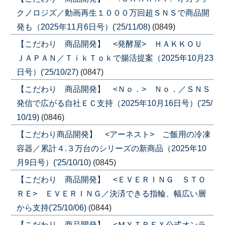
クノロジズ／動画再生１０００万回超ＳＮＳで商品開
発も（2025年11月6日号）('25/11/08)
(0849)
【こだわり 商品開発】 <発酵屋> ＨＡＫＫＯＵ
ＪＡＰＡＮ／ＴｉｋＴｏｋで腸活提案（2025年10月23
日号）('25/10/27)
(0847)
【こだわり 商品開発】 <Ｎｏ．> Ｎｏ．／ＳＮＳ
発信で広がる自社ＥＣ支持（2025年10月16日号）('25/
10/19)
(0846)
【こだわり商品開発】 <アーネスト> ご飯用の冷凍
容器／累計４.３万台のシリーズの新商品（2025年10
月9日号）('25/10/10)
(0845)
【こだわり 商品開発】 <ＥＶＥＲＩＮＧ ＳＴＯ
ＲＥ> ＥＶＥＲＩＮＧ／決済できる指輪、幅広い層
から支持('25/10/06)
(0844)
【こだわり 商品開発】 <ＭＹＴＲＥＸ公式オンラ