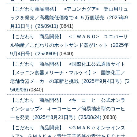
【こだわり商品開発】 <アコンカグア> 登山用リュ
ックを発売／高機能低価格で４.５万個販売（2025年9
月11日号）('25/09/11)
(0841)
【こだわり 商品開発】 <ＩＷＡＮＯ> ユニバーサ
ル物産／こだわりのホットサンド器がヒット（2025年
9月4日号）('25/09/09)
(0840)
【こだわり 商品開発】 <国際化工公式通販サイト
【メラニン食器メリーナ・マルケイ】> 国際化工／
老舗食器メーカーの革新と挑戦（2025年9月4日号）('2
5/09/06)
(0840)
【こだわり 商品開発】 <キーコーヒー公式オンラ
インショップ> キーコーヒー／簡易抽出型のコーヒ
ーを発売（2025年8月21日号）('25/08/24)
(0838)
【こだわり 商品開発】 <ＧＭＡＫｅオンラインス
トア> ＧＭＡＫｅ／青汁王子監修の青汁をＥＣとサ