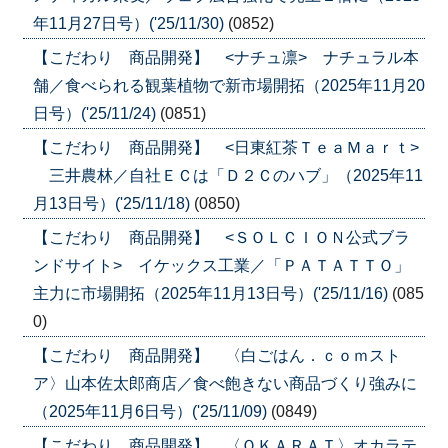
年11月27日号）('25/11/30)
(0852)
【こだわり 商品開発】 <ナチュ凛> ナチュラル本
舗／食べられる観葉植物で新市場開拓（2025年11月20
日号）('25/11/24)
(0851)
【こだわり 商品開発】 <日東紅茶ＴｅａＭａｒｔ>
三井農林／自社ＥＣは「Ｄ２Ｃのハブ」（2025年11
月13日号）('25/11/18)
(0850)
【こだわり 商品開発】 <ＳＯＬＣＩＯＮ公式ブラ
ンドサイト> イケックス工業／「ＰＡＴＡＴＴＯ」
主力に市場開拓（2025年11月13日号）('25/11/16)
(085
0)
【こだわり 商品開発】 〈白ごはん．ｃｏｍスト
ア〉山本佐太郎商店／食べ飽きない商品づくり強みに
（2025年11月6日号）('25/11/09)
(0849)
【こだわり 商品開発】 〈ＯＫＡＲＡＴ〉オカラテ