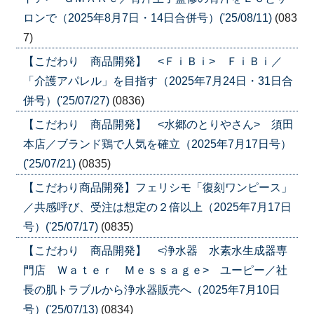
ロンで（2025年8月7日・14日合併号）('25/08/11)
(083
7)
【こだわり 商品開発】 <ＦｉＢｉ> ＦｉＢｉ／
「介護アパレル」を目指す（2025年7月24日・31日合
併号）('25/07/27)
(0836)
【こだわり 商品開発】 <水郷のとりやさん> 須田
本店／ブランド鶏で人気を確立（2025年7月17日号）
('25/07/21)
(0835)
【こだわり商品開発】フェリシモ「復刻ワンピース」
／共感呼び、受注は想定の２倍以上（2025年7月17日
号）('25/07/17)
(0835)
【こだわり 商品開発】 <浄水器 水素水生成器専
門店 Ｗａｔｅｒ Ｍｅｓｓａｇｅ> ユーピー／社
長の肌トラブルから浄水器販売へ（2025年7月10日
号）('25/07/13)
(0834)