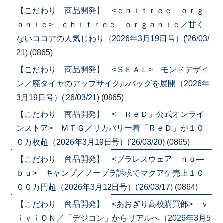
【こだわり 商品開発】 <ｃｈｉｔｒｅｅ ｏｒｇ
ａｎｉｃ> ｃｈｉｔｒｅｅ ｏｒｇａｎｉｃ／甘く
ないココアの人気じわり（2026年3月19日号）('26/03/
21)
(0865)
【こだわり 商品開発】 <ＳＥＡＬ> モンドデザイ
ン／廃タイヤのアップサイクルバッグを展開（2026年
3月19日号）('26/03/21)
(0865)
【こだわり 商品開発】 <「ＲｅＤ」公式オンライ
ンストア> ＭＴＧ／リカバリー着「ＲｅＤ」が１０
０万枚超（2026年3月19日号）('26/03/20)
(0865)
【こだわり 商品開発】 <ブラレスウェア ｎｏ―
ｂｕ> キャンプ／ノーブラ訴求でマクアケ売上１０
００万円超（2026年3月12日号）('26/03/17)
(0864)
【こだわり 商品開発】 <あおぎり高校購買部> ｖ
ｉｖｉＯＮ／「デジコン」からリアルへ（2026年3月5