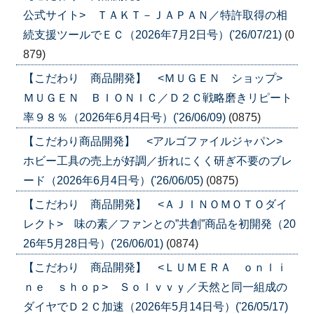
公式サイト> ＴＡＫＴ－ＪＡＰＡＮ／特許取得の相
続支援ツールでＥＣ（2026年7月2日号）('26/07/21)
(0
879)
【こだわり 商品開発】 <ＭＵＧＥＮ ショップ>
ＭＵＧＥＮ ＢＩＯＮＩＣ／Ｄ２Ｃ戦略磨きリピート
率９８％（2026年6月4日号）('26/06/09)
(0875)
【こだわり商品開発】 <アルゴファイルジャパン>
ホビー工具の売上が好調／折れにくく研ぎ不要のブレ
ード（2026年6月4日号）('26/06/05)
(0875)
【こだわり 商品開発】 <ＡＪＩＮＯＭＯＴＯダイ
レクト> 味の素／ファンとの”共創”商品を初開発（20
26年5月28日号）('26/06/01)
(0874)
【こだわり 商品開発】 <ＬＵＭＥＲＡ ｏｎｌｉ
ｎｅ ｓｈｏｐ> Ｓｏｌｖｖｙ／天然と同一組成の
ダイヤでＤ２Ｃ加速（2026年5月14日号）('26/05/17)