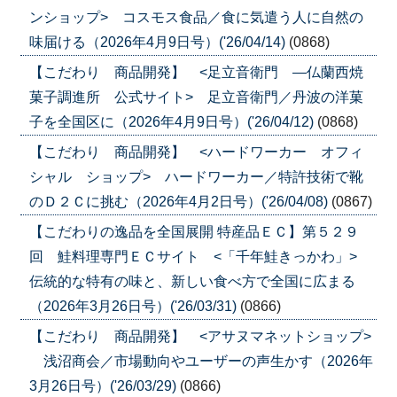
ンショップ> コスモス食品／食に気遣う人に自然の
味届ける（2026年4月9日号）('26/04/14)
(0868)
【こだわり 商品開発】 <足立音衛門 ―仏蘭西焼
菓子調進所 公式サイト> 足立音衛門／丹波の洋菓
子を全国区に（2026年4月9日号）('26/04/12)
(0868)
【こだわり 商品開発】 <ハードワーカー オフィ
シャル ショップ> ハードワーカー／特許技術で靴
のＤ２Ｃに挑む（2026年4月2日号）('26/04/08)
(0867)
【こだわりの逸品を全国展開 特産品ＥＣ】第５２９
回 鮭料理専門ＥＣサイト <「千年鮭きっかわ」>
伝統的な特有の味と、新しい食べ方で全国に広まる
（2026年3月26日号）('26/03/31)
(0866)
【こだわり 商品開発】 <アサヌマネットショップ>
浅沼商会／市場動向やユーザーの声生かす（2026年
3月26日号）('26/03/29)
(0866)