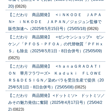
20)
(0826)
【こだわり 商品開発】 <ｉＮＫＯＤＥ ＪＡＰＡ
Ｎ> ｉＮＫＯＤＥ ＪＡＰＡＮ／ジェジュン監修で
販売加速へ（2025年5月15日号）('25/05/18)
(0826)
【こだわり 商品開発】 <ゼンケンショップ> ゼン
ケン／「ＰＦＯＳ・ＰＦＯＡ」の代替物質「ＰＦＨｘ
Ｓ」も除去（2025年5月1日・8日合併号）('25/05/09)
(0825)
【こだわり 商品開発】 <ｈａｎａＧＲＡＤＡＴＩ
ＯＮ 華月フラワーズ> Ｋａｄｕｋｉ ＦＬＯＷＥ
ＲＳ＆ＤＥＳＩＧＮ／染めバラを受注生産で提供（20
25年5月1日・8日合併号）('25/05/08)
(0825)
【こだわり 商品開発】 <ドットミソ> ドットミソ／
みその魅力発信に奮闘（2025年4月17日号）('25/04/2
2)
(0823)