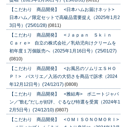
【こだわり 商品開発】 <日本ハムお届けネット>
日本ハム／限定セットで高級品需要捉え（2025年1月2
3日号）('25/01/28)
(0811)
【こだわり 商品開発】 <Ｊａｐａｎ Ｓｋｉｎ
Ｃａｒｅ> 自立の株式会社／乳幼児向けクリームを
初年度１万個販売へ（2025年1月16日号）('25/01/27)
(0810)
【こだわり 商品開発】 <お風呂のソムリエＳＨＯ
Ｐ！> バスリエ／入浴の大切さを商品で訴求（2024
年12月12日号）('24/12/17)
(0808)
【こだわり 商品開発】 <雅結寿> ボニートジャパ
ン／”飲む”だしが好評、ぐるなび特選を受賞（2024年1
2月5日号）('24/12/10)
(0807)
【こだわり 商品開発】 <ＯＭＩＳＯＮＯＭＯＲＩ>