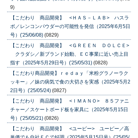
9)
【こだわり 商品開発】 <ＨＡＳ－ＬＡＢ> ハスラ
ボ／レンコンパウダーの可能性を発信（2025年6月5日
号）('25/06/08)
(0829)
【こだわり 商品開発】 <ＧＲＥＥＮ ＤＯＬＣＥ>
クラダシ／新ブランド始動、ＥＣ事業に近い売上目
指す（2025年5月29日号）('25/05/31)
(0828)
【こだわり商品開発】ｒｅｄａｙ「米粉グラノーラク
ッキー」／妹の病気で食の大切さを実感（2025年5月2
2日号）('25/05/24)
(0827)
【こだわり 商品開発】 <ＩＭＡＮＯ> ８５ファニ
チャー／スケートボード板を家具に（2025年5月15日
号）('25/05/21)
(0826)
【こだわり 商品開発】 <ユーピー> ユーピー／高
単価でも自社ＥＣで好調（2025年5月15日号）('25/05/