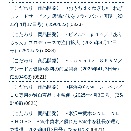
【こだわり 商品開発】 <おうちｄｅねぎし> ねぎ
しフードサービス／店舗の味をフライパンで再現（20
25年4月17日号）('25/04/22)
(0823)
【こだわり 商品開発】 <ピメル> ｐｄｃ／「あり
ちゃん」プロデュースで注目拡大（2025年4月17日
号）('25/04/22)
(0823)
【こだわり 商品開発】 <ｋｏｙｏｉ> ＳＥＡＭ／
アシードと健康×飲料の商品開発（2025年4月3日号）
('25/04/08)
(0821)
【こだわり 商品開発】 <横浜みらい> レーベン／
ＥＣ専用の独自商品で本稼働（2025年4月3日号）('25/
04/08)
(0821)
【こだわり 商品開発】 <米沢牛黄木ＯＮＬＩＮＥ
ＳＨＯＰ> 米沢牛黄木／優れた米沢牛を社長が選ん
で提供（2025年4月3日号）('25/04/08)
(0821)