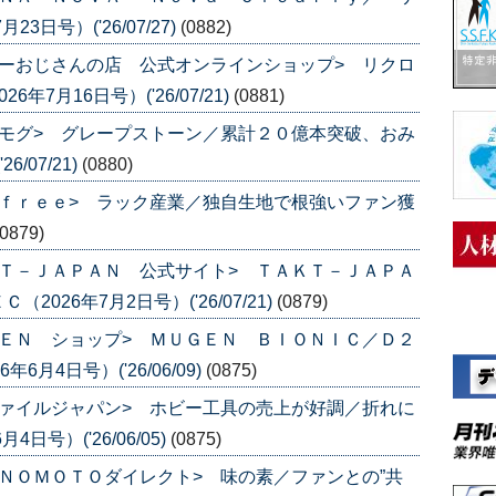
日号）('26/07/27)
(0882)
ーおじさんの店 公式オンラインショップ> リクロ
7月16日号）('26/07/21)
(0881)
モグ> グレープストーン／累計２０億本突破、おみ
/07/21)
(0880)
ｆｒｅｅ> ラック産業／独自生地で根強いファン獲
(0879)
Ｔ－ＪＡＰＡＮ 公式サイト> ＴＡＫＴ－ＪＡＰＡ
26年7月2日号）('26/07/21)
(0879)
ＥＮ ショップ> ＭＵＧＥＮ ＢＩＯＮＩＣ／Ｄ２
月4日号）('26/06/09)
(0875)
ァイルジャパン> ホビー工具の売上が好調／折れに
号）('26/06/05)
(0875)
ＮＯＭＯＴＯダイレクト> 味の素／ファンとの”共