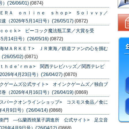
'26/06/01)
(0874)
ＥＲＡ ｏｎｌｉｎｅ ｓｈｏｐ> Ｓｏｌｖｖｙ／
26年5月14日号）('26/05/17)
(0872)
ｃｏｃｋ> ピーコック魔法瓶工業／大賞を受
14日号）('26/05/16)
(0872)
海ＭＡＲＫＥＴ> ＪＲ東海／鉄道ファンの心を掴む
6/05/02)
(0871)
ｔｈｄｅ’ｒｍａ> 関西テレビハッズ／関西テレビ
年4月23日号）('26/04/27)
(0870)
クゲームズ公式サイト> オインクゲームズ／独自ブ
26年4月16日号）('26/04/19)
(0869)
スパークオンラインショップ> コスモス食品／食に
9日号）('26/04/14)
(0868)
衛門 ―仏蘭西焼菓子調進所 公式サイト> 足立音
4月9日号）('26/04/12)
(0868)