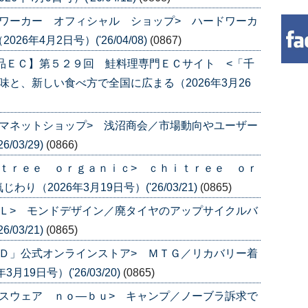
ワーカー オフィシャル ショップ> ハードワーカ
年4月2日号）('26/04/08)
(0867)
品ＥＣ】第５２９回 鮭料理専門ＥＣサイト <「千
と、新しい食べ方で全国に広まる（2026年3月26
マネットショップ> 浅沼商会／市場動向やユーザー
/03/29)
(0866)
ｔｒｅｅ ｏｒｇａｎｉｃ> ｃｈｉｔｒｅｅ ｏｒ
（2026年3月19日号）('26/03/21)
(0865)
Ｌ> モンドデザイン／廃タイヤのアップサイクルバ
/03/21)
(0865)
Ｄ」公式オンラインストア> ＭＴＧ／リカバリー着
9日号）('26/03/20)
(0865)
スウェア ｎｏ―ｂｕ> キャンプ／ノーブラ訴求で