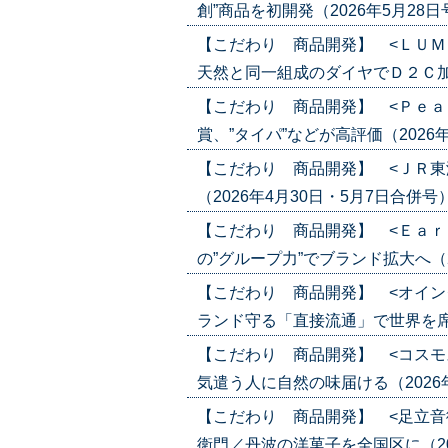
創”商品を初開発（2026年5月28日号）(
【こだわり 商品開発】 <ＬＵＭ
天然と同一組成のダイヤでＤ２Ｃ加速（20
【こだわり 商品開発】 <Ｐｅａ
賞、”タイパ”などが高評価（2026年5月
【こだわり 商品開発】 <ＪＲ東
（2026年4月30日・5月7日合併号）('2
【こだわり 商品開発】 <Ｅａｒ
の”グループ力”でブランド拡大へ（2026
【こだわり 商品開発】 <オイン
ランド守る「直接流通」で世界を席巻（20
【こだわり 商品開発】 <コスモ
気遣う人に自然の味届ける（2026年4月
【こだわり 商品開発】 <足立音
衛門／丹波の洋菓子を全国区に（2026年