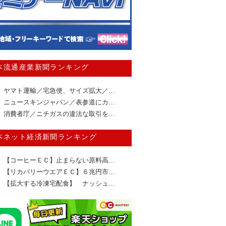
本流通産業新聞ランキング
ヤマト運輸／宅急便、サイズ拡大／…
ニュースキンジャパン／表参道にカ…
消費者庁／ニチガスの違法な取引を…
本ネット経済新聞ランキング
【コーヒーＥＣ】止まらない原料高…
【リカバリーウエアＥＣ】６兆円市…
【拡大する冷凍宅配食】 ナッシュ…