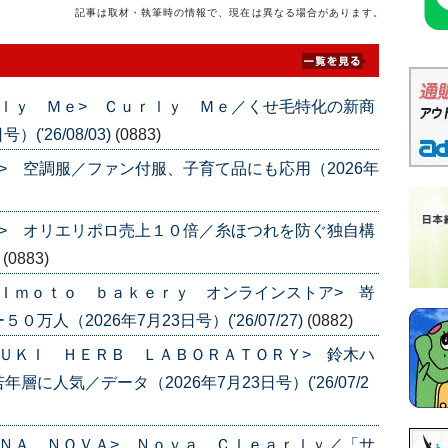
記事は取材・執筆時の情報で、現在は異なる場合があります。
ｌｙ Ｍｅ> Ｃｕｒｌｙ Ｍｅ／くせ毛特化の新商
('26/08/03)
(0883)
> 空調服／ファン付服、子育て品にも応用（2026年
> オリエリポロ売上１０倍／糸ほつれを防ぐ独自構
)
(0883)
Ｉｍｏｔｏ ｂａｋｅｒｙ オンラインストア> 嵜
人（2026年7月23日号）('26/07/27)
(0882)
ＵＫＩ ＨＥＲＢ ＬＡＢＯＲＡＴＯＲＹ> 鈴木ハ
人気／データ（2026年7月23日号）('26/07/2
ＮＡ ＮＯＶＡ> Ｎｏｖａ Ｃｌｅａｒｌｙ／「サ