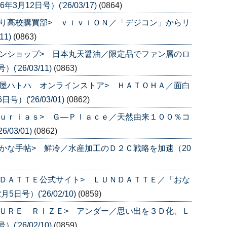
月12日号）('26/03/17)
(0864)
り高校購買部> ｖｉｖｉＯＮ／「デジコン」からリ
11)
(0863)
ンショップ> 日本丸天醤油／限定品でファン層のロ
'26/03/11)
(0863)
屋ハトハ オンラインストア> ＨＡＴＯＨＡ／面白
）('26/03/01)
(0862)
ｕｒｉａｓ> Ｇ―Ｐｌａｃｅ／天然由来１００％コ
/03/01)
(0862)
かな手帖> 鮮冷／水産加工のＤ２Ｃ戦略を加速（20
ＤＡＴＴＥ公式サイト> ＬＵＮＤＡＴＴＥ／「おな
号）('26/02/10)
(0859)
ＵＲＥ ＲＩＺＥ> アンダー／思い出を３Ｄ化、Ｌ
'26/02/10)
(0859)