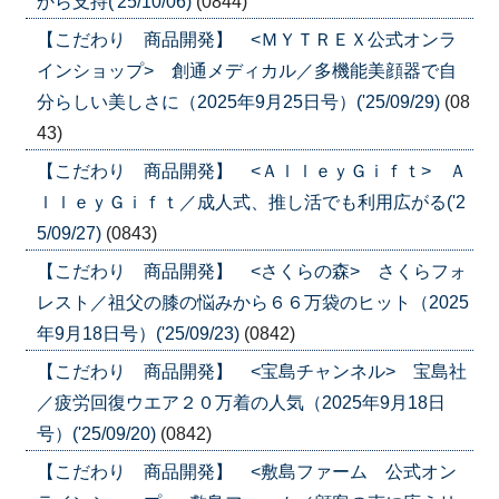
から支持('25/10/06)
(0844)
【こだわり 商品開発】 <ＭＹＴＲＥＸ公式オンラ
インショップ> 創通メディカル／多機能美顔器で自
分らしい美しさに（2025年9月25日号）('25/09/29)
(08
43)
【こだわり 商品開発】 <ＡｌｌｅｙＧｉｆｔ> Ａ
ｌｌｅｙＧｉｆｔ／成人式、推し活でも利用広がる('2
5/09/27)
(0843)
【こだわり 商品開発】 <さくらの森> さくらフォ
レスト／祖父の膝の悩みから６６万袋のヒット（2025
年9月18日号）('25/09/23)
(0842)
【こだわり 商品開発】 <宝島チャンネル> 宝島社
／疲労回復ウエア２０万着の人気（2025年9月18日
号）('25/09/20)
(0842)
【こだわり 商品開発】 <敷島ファーム 公式オン