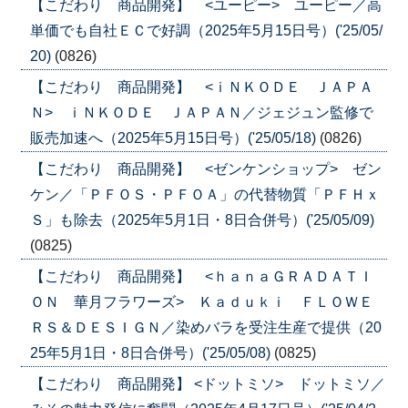
【こだわり 商品開発】 <ユーピー> ユーピー／高
単価でも自社ＥＣで好調（2025年5月15日号）('25/05/
20)
(0826)
【こだわり 商品開発】 <ｉＮＫＯＤＥ ＪＡＰＡ
Ｎ> ｉＮＫＯＤＥ ＪＡＰＡＮ／ジェジュン監修で
販売加速へ（2025年5月15日号）('25/05/18)
(0826)
【こだわり 商品開発】 <ゼンケンショップ> ゼン
ケン／「ＰＦＯＳ・ＰＦＯＡ」の代替物質「ＰＦＨｘ
Ｓ」も除去（2025年5月1日・8日合併号）('25/05/09)
(0825)
【こだわり 商品開発】 <ｈａｎａＧＲＡＤＡＴＩ
ＯＮ 華月フラワーズ> Ｋａｄｕｋｉ ＦＬＯＷＥ
ＲＳ＆ＤＥＳＩＧＮ／染めバラを受注生産で提供（20
25年5月1日・8日合併号）('25/05/08)
(0825)
【こだわり 商品開発】 <ドットミソ> ドットミソ／