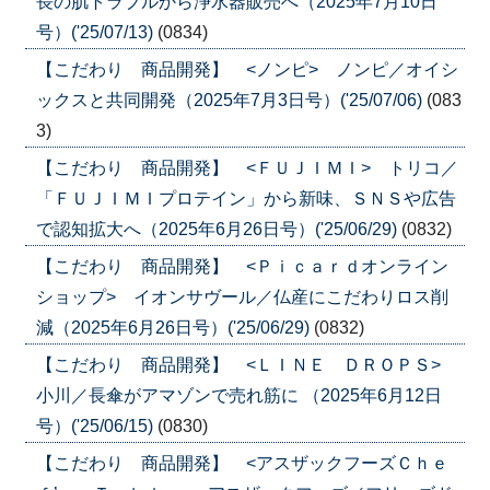
長の肌トラブルから浄水器販売へ（2025年7月10日
号）('25/07/13)
(0834)
【こだわり 商品開発】 <ノンピ> ノンピ／オイシ
ックスと共同開発（2025年7月3日号）('25/07/06)
(083
3)
【こだわり 商品開発】 <ＦＵＪＩＭＩ> トリコ／
「ＦＵＪＩＭＩプロテイン」から新味、ＳＮＳや広告
で認知拡大へ（2025年6月26日号）('25/06/29)
(0832)
【こだわり 商品開発】 <Ｐｉｃａｒｄオンライン
ショップ> イオンサヴール／仏産にこだわりロス削
減（2025年6月26日号）('25/06/29)
(0832)
【こだわり 商品開発】 <ＬＩＮＥ ＤＲＯＰＳ>
小川／長傘がアマゾンで売れ筋に （2025年6月12日
号）('25/06/15)
(0830)
【こだわり 商品開発】 <アスザックフーズＣｈｅ