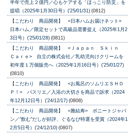
半年で売上２億円／心もケアする「ほっこり防災」を
提唱（2025年1月30日号）('25/01/31)
(0812)
【こだわり 商品開発】 <日本ハムお届けネット>
日本ハム／限定セットで高級品需要捉え（2025年1月2
3日号）('25/01/28)
(0811)
【こだわり 商品開発】 <Ｊａｐａｎ Ｓｋｉｎ
Ｃａｒｅ> 自立の株式会社／乳幼児向けクリームを
初年度１万個販売へ（2025年1月16日号）('25/01/27)
(0810)
【こだわり 商品開発】 <お風呂のソムリエＳＨＯ
Ｐ！> バスリエ／入浴の大切さを商品で訴求（2024
年12月12日号）('24/12/17)
(0808)
【こだわり 商品開発】 <雅結寿> ボニートジャパ
ン／”飲む”だしが好評、ぐるなび特選を受賞（2024年1
2月5日号）('24/12/10)
(0807)