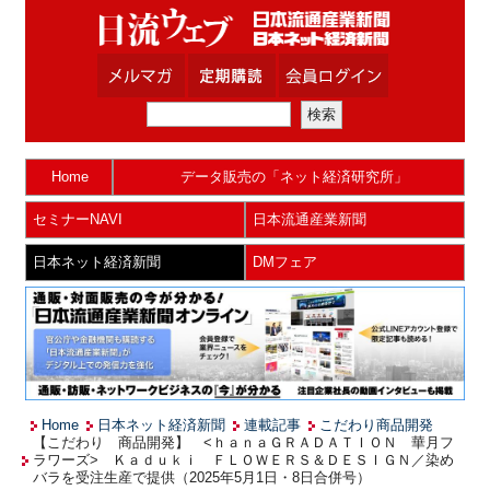
Home
データ販売の「ネット経済研究所」
セミナーNAVI
日本流通産業新聞
日本ネット経済新聞
DMフェア
Home
日本ネット経済新聞
連載記事
こだわり商品開発
【こだわり 商品開発】 <ｈａｎａＧＲＡＤＡＴＩＯＮ 華月フ
ラワーズ> Ｋａｄｕｋｉ ＦＬＯＷＥＲＳ＆ＤＥＳＩＧＮ／染め
バラを受注生産で提供（2025年5月1日・8日合併号）