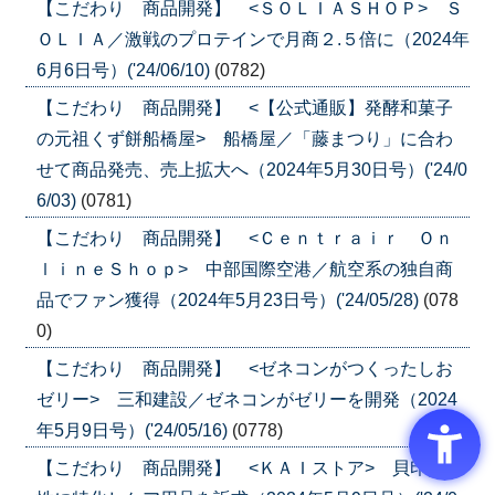
【こだわり 商品開発】 <ＳＯＬＩＡＳＨＯＰ> Ｓ
ＯＬＩＡ／激戦のプロテインで月商２.５倍に（2024年
6月6日号）('24/06/10)
(0782)
【こだわり 商品開発】 <【公式通販】発酵和菓子
の元祖くず餅船橋屋> 船橋屋／「藤まつり」に合わ
せて商品発売、売上拡大へ（2024年5月30日号）('24/0
6/03)
(0781)
【こだわり 商品開発】 <Ｃｅｎｔｒａｉｒ Ｏｎ
ｌｉｎｅＳｈｏｐ> 中部国際空港／航空系の独自商
品でファン獲得（2024年5月23日号）('24/05/28)
(078
0)
【こだわり 商品開発】 <ゼネコンがつくったしお
ゼリー> 三和建設／ゼネコンがゼリーを開発（2024
年5月9日号）('24/05/16)
(0778)
【こだわり 商品開発】 <ＫＡＩストア> 貝印／女