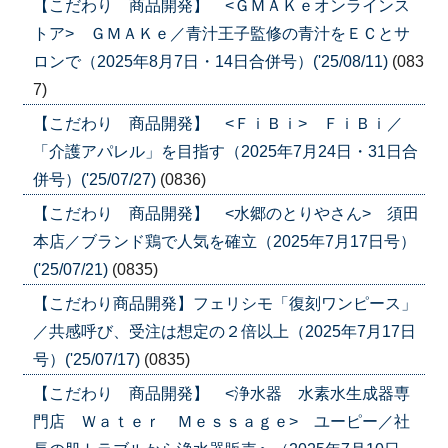
【こだわり 商品開発】 <ＧＭＡＫｅオンラインス
トア> ＧＭＡＫｅ／青汁王子監修の青汁をＥＣとサ
ロンで（2025年8月7日・14日合併号）('25/08/11)
(083
7)
【こだわり 商品開発】 <ＦｉＢｉ> ＦｉＢｉ／
「介護アパレル」を目指す（2025年7月24日・31日合
併号）('25/07/27)
(0836)
【こだわり 商品開発】 <水郷のとりやさん> 須田
本店／ブランド鶏で人気を確立（2025年7月17日号）
('25/07/21)
(0835)
【こだわり商品開発】フェリシモ「復刻ワンピース」
／共感呼び、受注は想定の２倍以上（2025年7月17日
号）('25/07/17)
(0835)
【こだわり 商品開発】 <浄水器 水素水生成器専
門店 Ｗａｔｅｒ Ｍｅｓｓａｇｅ> ユーピー／社