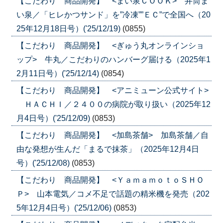
【こだわり 商品開発】 <まい泉ＣＯＯＫ> 井筒ま
い泉／「ヒレかつサンド」を”冷凍””ＥＣ”で全国へ（20
25年12月18日号）('25/12/19)
(0855)
【こだわり 商品開発】 <ぎゅう丸オンラインショ
ップ> 牛丸／こだわりのハンバーグ届ける（2025年1
2月11日号）('25/12/14)
(0854)
【こだわり 商品開発】 <アニミューン公式サイト>
ＨＡＣＨＩ／２４００の病院が取り扱い（2025年12
月4日号）('25/12/09)
(0853)
【こだわり 商品開発】 <加島茶舗> 加島茶舗／自
由な発想が生んだ「まるで抹茶」（2025年12月4日
号）('25/12/08)
(0853)
【こだわり 商品開発】 <ＹａｍａｍｏｔｏＳＨＯ
Ｐ> 山本電気／コメ不足で話題の精米機を発売（202
5年12月4日号）('25/12/06)
(0853)