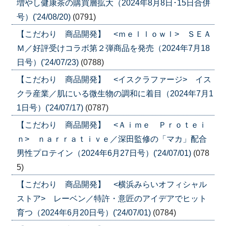
増やし健康茶の購買層拡大（2024年8月8日･15日合併
号）('24/08/20)
(0791)
【こだわり 商品開発】 <ｍｅｌｌｏｗｌ> ＳＥＡ
Ｍ／好評受けコラボ第２弾商品を発売（2024年7月18
日号）('24/07/23)
(0788)
【こだわり 商品開発】 <イスクラファージ> イス
クラ産業／肌にいる微生物の調和に着目（2024年7月1
1日号）('24/07/17)
(0787)
【こだわり 商品開発】 <Ａｉｍｅ Ｐｒｏｔｅｉ
ｎ> ｎａｒｒａｔｉｖｅ／深田監修の「マカ」配合
男性プロテイン（2024年6月27日号）('24/07/01)
(078
5)
【こだわり 商品開発】 <横浜みらいオフィシャル
ストア> レーベン／特許・意匠のアイデアでヒット
育つ（2024年6月20日号）('24/07/01)
(0784)