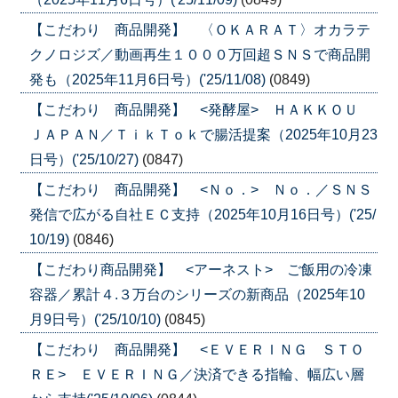
【こだわり 商品開発】 〈ＯＫＡＲＡＴ〉オカラテ
クノロジズ／動画再生１０００万回超ＳＮＳで商品開
発も（2025年11月6日号）('25/11/08)
(0849)
【こだわり 商品開発】 <発酵屋> ＨＡＫＫＯＵ
ＪＡＰＡＮ／ＴｉｋＴｏｋで腸活提案（2025年10月23
日号）('25/10/27)
(0847)
【こだわり 商品開発】 <Ｎｏ．> Ｎｏ．／ＳＮＳ
発信で広がる自社ＥＣ支持（2025年10月16日号）('25/
10/19)
(0846)
【こだわり商品開発】 <アーネスト> ご飯用の冷凍
容器／累計４.３万台のシリーズの新商品（2025年10
月9日号）('25/10/10)
(0845)
【こだわり 商品開発】 <ＥＶＥＲＩＮＧ ＳＴＯ
ＲＥ> ＥＶＥＲＩＮＧ／決済できる指輪、幅広い層