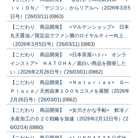
ｉｖｉＯＮ／「デジコン」からリアルへ（2026年3月5
日号）('26/03/11)
(0863)
【こだわり 商品開発】 <マルテンショップ> 日本
丸天醤油／限定品でファン層のロイヤルティー向上
（2026年3月5日号）('26/03/11)
(0863)
【こだわり 商品開発】 <日本茶屋ハトハ オンラ
インストア> ＨＡＴＯＨＡ／面白い商品を開発した
い（2026年2月26日号）('26/03/01)
(0862)
【こだわり 商品開発】 <Ｎａｔｕｒｉａｓ> Ｇ―
Ｐｌａｃｅ／天然由来１００％コスメを展開（2026年
2月26日号）('26/03/01)
(0862)
【こだわり 商品開発】 <女川さかな手帖> 鮮冷／
水産加工のＤ２Ｃ戦略を加速（2026年2月12日号）('2
6/02/14)
(0860)
【こだわり 商品開発】 <ＬＵＮＤＡＴＴＥ公式サ