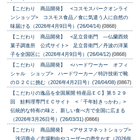
【こだわり 商品開発】 <コスモスパークオンライ
ンショップ> コスモス食品／食に気遣う人に自然の
味届ける（2026年4月9日号）('26/04/14)
(0868)
【こだわり 商品開発】 <足立音衛門 ―仏蘭西焼
菓子調進所 公式サイト> 足立音衛門／丹波の洋菓
子を全国区に（2026年4月9日号）('26/04/12)
(0868)
【こだわり 商品開発】 <ハードワーカー オフィ
シャル ショップ> ハードワーカー／特許技術で靴
のＤ２Ｃに挑む（2026年4月2日号）('26/04/08)
(0867)
【こだわりの逸品を全国展開 特産品ＥＣ】第５２９
回 鮭料理専門ＥＣサイト <「千年鮭きっかわ」>
伝統的な特有の味と、新しい食べ方で全国に広まる
（2026年3月26日号）('26/03/31)
(0866)
【こだわり 商品開発】 <アサヌマネットショップ>
浅沼商会／市場動向やユーザーの声生かす（2026年