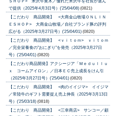
ＳＨＯＰ> 米沢牛黄木／優れた米沢牛を社長が選ん
で提供（2025年4月3日号）('25/04/08)
(0821)
【こだわり 商品開発】 <大商金山牧場ＯＮＬＩＮ
ＥＳＨＯＰ> 大商金山牧場／自社ブランド豚の評判
広がる（2025年3月27日号）('25/04/01)
(0820)
【こだわり 商品開発】 <ｖｉｔｏｍ> ｖｉｔｏｍ
／完全栄養食の”おにぎり”を発売（2025年3月27日
号）('25/04/01)
(0820)
【こだわり商品開発】アクシージア「Ｍｅｄｕｌｌｕ
ｘ コームアイロン」／日本ＥＣ売上成長をけん引
（2025年3月27日号）('25/04/01)
(0820)
【こだわり 商品開発】 <肉のイイジマ> イイジマ
／常陸牛のギフト需要捉え売上伸長（2025年3月13日
号）('25/03/18)
(0818)
【こだわり 商品開発】 <三幸商店> サンコー／顧