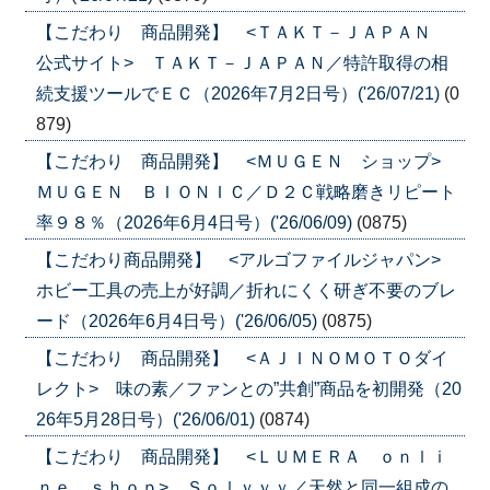
【こだわり 商品開発】 <ＴＡＫＴ－ＪＡＰＡＮ
公式サイト> ＴＡＫＴ－ＪＡＰＡＮ／特許取得の相
続支援ツールでＥＣ（2026年7月2日号）('26/07/21)
(0
879)
【こだわり 商品開発】 <ＭＵＧＥＮ ショップ>
ＭＵＧＥＮ ＢＩＯＮＩＣ／Ｄ２Ｃ戦略磨きリピート
率９８％（2026年6月4日号）('26/06/09)
(0875)
【こだわり商品開発】 <アルゴファイルジャパン>
ホビー工具の売上が好調／折れにくく研ぎ不要のブレ
ード（2026年6月4日号）('26/06/05)
(0875)
【こだわり 商品開発】 <ＡＪＩＮＯＭＯＴＯダイ
レクト> 味の素／ファンとの”共創”商品を初開発（20
26年5月28日号）('26/06/01)
(0874)
【こだわり 商品開発】 <ＬＵＭＥＲＡ ｏｎｌｉ
ｎｅ ｓｈｏｐ> Ｓｏｌｖｖｙ／天然と同一組成の