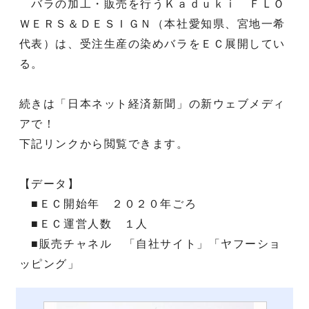
バラの加工・販売を行うＫａｄｕｋｉ ＦＬＯ
ＷＥＲＳ＆ＤＥＳＩＧＮ（本社愛知県、宮地一希
代表）は、受注生産の染めバラをＥＣ展開してい
る。
続きは「日本ネット経済新聞」の新ウェブメディ
アで！
下記リンクから閲覧できます。
【データ】
■ＥＣ開始年 ２０２０年ごろ
■ＥＣ運営人数 １人
■販売チャネル 「自社サイト」「ヤフーショ
ッピング」