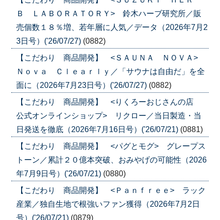
Ｂ ＬＡＢＯＲＡＴＯＲＹ> 鈴木ハーブ研究所／販
売個数１８％増、若年層に人気／データ（2026年7月2
3日号）('26/07/27)
(0882)
【こだわり 商品開発】 <ＳＡＵＮＡ ＮＯＶＡ>
Ｎｏｖａ Ｃｌｅａｒｌｙ／「サウナは自由だ」を全
面に（2026年7月23日号）('26/07/27)
(0882)
【こだわり 商品開発】 <りくろーおじさんの店
公式オンラインショップ> リクロー／当日製造・当
日発送を徹底（2026年7月16日号）('26/07/21)
(0881)
【こだわり 商品開発】 <パグとモグ> グレープス
トーン／累計２０億本突破、おみやげの可能性（2026
年7月9日号）('26/07/21)
(0880)
【こだわり 商品開発】 <Ｐａｎｆｒｅｅ> ラック
産業／独自生地で根強いファン獲得（2026年7月2日
号）('26/07/21)
(0879)