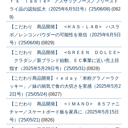
ｆ’ｓ Ｔａｂｌｅ> アスザックフーズ／フリーズド
ライ品の認知拡大（2025年6月5日号）('25/06/08)
(082
9)
【こだわり 商品開発】 <ＨＡＳ－ＬＡＢ> ハスラ
ボ／レンコンパウダーの可能性を発信（2025年6月5日
号）('25/06/08)
(0829)
【こだわり 商品開発】 <ＧＲＥＥＮ ＤＯＬＣＥ>
クラダシ／新ブランド始動、ＥＣ事業に近い売上目
指す（2025年5月29日号）('25/05/31)
(0828)
【こだわり商品開発】ｒｅｄａｙ「米粉グラノーラク
ッキー」／妹の病気で食の大切さを実感（2025年5月2
2日号）('25/05/24)
(0827)
【こだわり 商品開発】 <ＩＭＡＮＯ> ８５ファニ
チャー／スケートボード板を家具に（2025年5月15日
号）('25/05/21)
(0826)