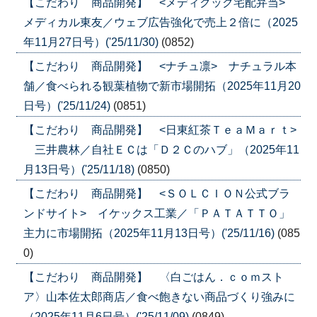
【こだわり 商品開発】 <メディクック宅配弁当>
メディカル東友／ウェブ広告強化で売上２倍に（2025
年11月27日号）('25/11/30)
(0852)
【こだわり 商品開発】 <ナチュ凛> ナチュラル本
舗／食べられる観葉植物で新市場開拓（2025年11月20
日号）('25/11/24)
(0851)
【こだわり 商品開発】 <日東紅茶ＴｅａＭａｒｔ>
三井農林／自社ＥＣは「Ｄ２Ｃのハブ」（2025年11
月13日号）('25/11/18)
(0850)
【こだわり 商品開発】 <ＳＯＬＣＩＯＮ公式ブラ
ンドサイト> イケックス工業／「ＰＡＴＡＴＴＯ」
主力に市場開拓（2025年11月13日号）('25/11/16)
(085
0)
【こだわり 商品開発】 〈白ごはん．ｃｏｍスト
ア〉山本佐太郎商店／食べ飽きない商品づくり強みに
（2025年11月6日号）('25/11/09)
(0849)