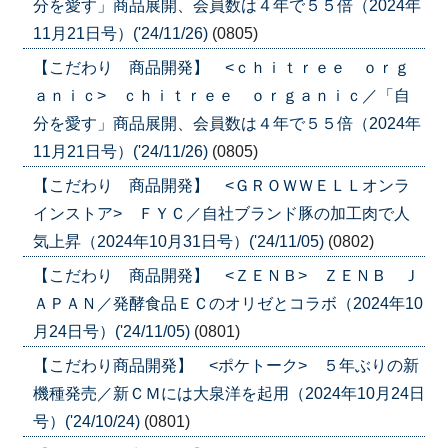
分を愛す」商品展開、会員数は４年で５５倍（2024年
11月21日号）('24/11/26)
(0805)
【こだわり 商品開発】 <ｃｈｉｔｒｅｅ ｏｒｇ
ａｎｉｃ> ｃｈｉｔｒｅｅ ｏｒｇａｎｉｃ／「自
分を愛す」商品展開、会員数は４年で５５倍（2024年
11月21日号）('24/11/26)
(0805)
【こだわり 商品開発】 <ＧＲＯＷＷＥＬＬオンラ
インストア> ＦＹＣ／自社ブランド豚の加工肉で人
気上昇（2024年10月31日号）('24/11/05)
(0802)
【こだわり 商品開発】 <ＺＥＮＢ> ＺＥＮＢ Ｊ
ＡＰＡＮ／発酵食品ＥＣのオリゼとコラボ（2024年10
月24日号）('24/11/05)
(0801)
【こだわり商品開発】 <ポケトーク> ５年ぶりの新
機種発売／新ＣＭには大泉洋を起用（2024年10月24日
号）('24/10/24)
(0801)