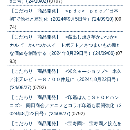
6日号）('24/10/02)
(0797)
【こだわり 商品開発】 <ｐｄｃ> ｐｄｃ／”日本
初”で他社と差別化（2024年9月5日号）('24/09/10)
(09
74)
【こだわり 商品開発】 <蔵出し焼き芋かいつか>
カルビーかいつかスイートポテト／さつまいもの新た
な価値を創造する（2024年8月29日号）('24/09/06)
(07
93)
【こだわり 商品開発】 <米久ｅ―ショップ> 米久
／楽天レビュー８７００件超に（2024年8月22日号）
('24/08/27)
(0792)
【こだわり 商品開発】 <印鑑はんこＳＨＯＰハン
コズ> 岡田商会／アニメとコラボ印鑑も展開強化（2
024年8月22日号）('24/08/27)
(0792)
【こだわり 商品開発】 <宝寿園> 宝寿園／接点を