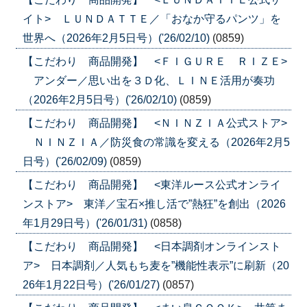
イト> ＬＵＮＤＡＴＴＥ／「おなか守るパンツ」を
世界へ（2026年2月5日号）('26/02/10)
(0859)
【こだわり 商品開発】 <ＦＩＧＵＲＥ ＲＩＺＥ>
アンダー／思い出を３Ｄ化、ＬＩＮＥ活用が奏功
（2026年2月5日号）('26/02/10)
(0859)
【こだわり 商品開発】 <ＮＩＮＺＩＡ公式ストア>
ＮＩＮＺＩＡ／防災食の常識を変える（2026年2月5
日号）('26/02/09)
(0859)
【こだわり 商品開発】 <東洋ルース公式オンライ
ンストア> 東洋／宝石×推し活で”熱狂”を創出（2026
年1月29日号）('26/01/31)
(0858)
【こだわり 商品開発】 <日本調剤オンラインスト
ア> 日本調剤／人気もち麦を”機能性表示”に刷新（20
26年1月22日号）('26/01/27)
(0857)