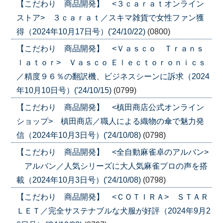
【こだわり 商品開発】 <３ｃａｒａｔオンライン
ストア> ３ｃａｒａｔ／スキマ雑貨で女性ファン獲
得（2024年10月17日号）('24/10/22)
(0800)
【こだわり 商品開発】 <Ｖａｓｃｏ Ｔｒａｎｓ
ｌａｔｏｒ> Ｖａｓｃｏ Ｅｌｅｃｔｏｒｏｎｉｃｓ
／精度９６％の翻訳機、ビジネスシーンに訴求（2024
年10月10日号）('24/10/15)
(0799)
【こだわり 商品開発】 <槙田商店公式オンライン
ショップ> 槙田商店／職人による織物の傘で魅力発
信（2024年10月3日号）('24/10/08)
(0798)
【こだわり 商品開発】 <全自動麻雀卓のアルバン>
アルバン／人気シリーズに大人気麻雀プロの声を搭
載（2024年10月3日号）('24/10/08)
(0798)
【こだわり 商品開発】 <ＣＯＴＩＲＡ> ＳＴＡＲ
ＬＥＴ／完全サステナブルな犬服が好評（2024年9月2