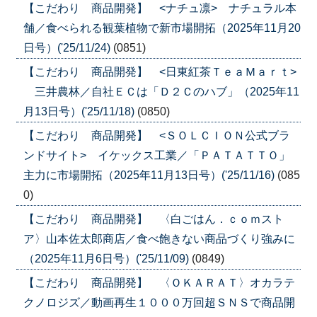
【こだわり 商品開発】 <ナチュ凛> ナチュラル本
舗／食べられる観葉植物で新市場開拓（2025年11月20
日号）('25/11/24)
(0851)
【こだわり 商品開発】 <日東紅茶ＴｅａＭａｒｔ>
三井農林／自社ＥＣは「Ｄ２Ｃのハブ」（2025年11
月13日号）('25/11/18)
(0850)
【こだわり 商品開発】 <ＳＯＬＣＩＯＮ公式ブラ
ンドサイト> イケックス工業／「ＰＡＴＡＴＴＯ」
主力に市場開拓（2025年11月13日号）('25/11/16)
(085
0)
【こだわり 商品開発】 〈白ごはん．ｃｏｍスト
ア〉山本佐太郎商店／食べ飽きない商品づくり強みに
（2025年11月6日号）('25/11/09)
(0849)
【こだわり 商品開発】 〈ＯＫＡＲＡＴ〉オカラテ
クノロジズ／動画再生１０００万回超ＳＮＳで商品開