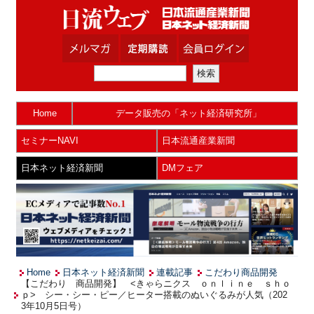
Home
データ販売の「ネット経済研究所」
セミナーNAVI
日本流通産業新聞
日本ネット経済新聞
DMフェア
Home
日本ネット経済新聞
連載記事
こだわり商品開発
【こだわり 商品開発】 <きゃらニクス ｏｎｌｉｎｅ ｓｈｏ
ｐ> シー・シー・ピー／ヒーター搭載のぬいぐるみが人気（202
3年10月5日号）