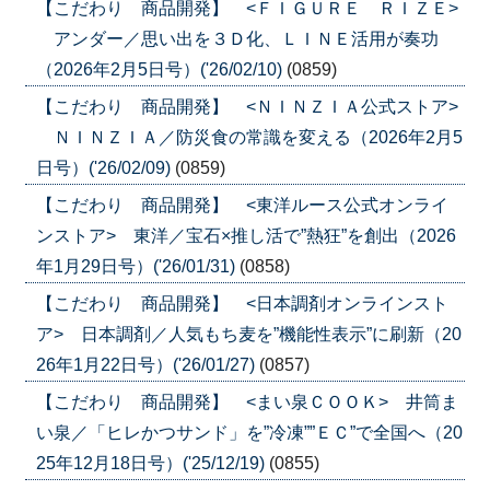
【こだわり 商品開発】 <ＦＩＧＵＲＥ ＲＩＺＥ>
アンダー／思い出を３Ｄ化、ＬＩＮＥ活用が奏功
（2026年2月5日号）('26/02/10)
(0859)
【こだわり 商品開発】 <ＮＩＮＺＩＡ公式ストア>
ＮＩＮＺＩＡ／防災食の常識を変える（2026年2月5
日号）('26/02/09)
(0859)
【こだわり 商品開発】 <東洋ルース公式オンライ
ンストア> 東洋／宝石×推し活で”熱狂”を創出（2026
年1月29日号）('26/01/31)
(0858)
【こだわり 商品開発】 <日本調剤オンラインスト
ア> 日本調剤／人気もち麦を”機能性表示”に刷新（20
26年1月22日号）('26/01/27)
(0857)
【こだわり 商品開発】 <まい泉ＣＯＯＫ> 井筒ま
い泉／「ヒレかつサンド」を”冷凍””ＥＣ”で全国へ（20
25年12月18日号）('25/12/19)
(0855)