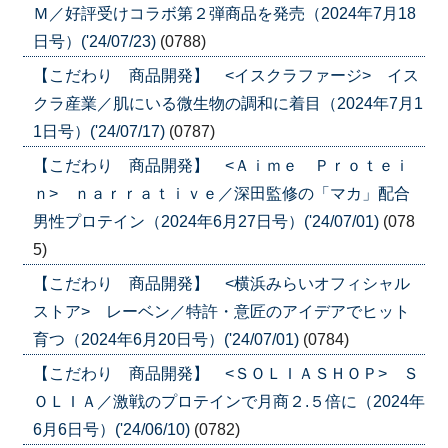
Ｍ／好評受けコラボ第２弾商品を発売（2024年7月18
日号）('24/07/23)
(0788)
【こだわり 商品開発】 <イスクラファージ> イス
クラ産業／肌にいる微生物の調和に着目（2024年7月1
1日号）('24/07/17)
(0787)
【こだわり 商品開発】 <Ａｉｍｅ Ｐｒｏｔｅｉ
ｎ> ｎａｒｒａｔｉｖｅ／深田監修の「マカ」配合
男性プロテイン（2024年6月27日号）('24/07/01)
(078
5)
【こだわり 商品開発】 <横浜みらいオフィシャル
ストア> レーベン／特許・意匠のアイデアでヒット
育つ（2024年6月20日号）('24/07/01)
(0784)
【こだわり 商品開発】 <ＳＯＬＩＡＳＨＯＰ> Ｓ
ＯＬＩＡ／激戦のプロテインで月商２.５倍に（2024年
6月6日号）('24/06/10)
(0782)