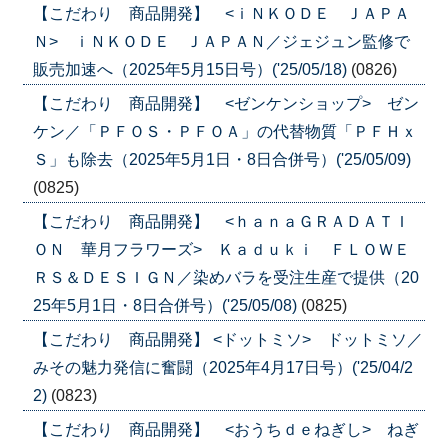
【こだわり 商品開発】 <ｉＮＫＯＤＥ ＪＡＰＡ
Ｎ> ｉＮＫＯＤＥ ＪＡＰＡＮ／ジェジュン監修で
販売加速へ（2025年5月15日号）('25/05/18)
(0826)
【こだわり 商品開発】 <ゼンケンショップ> ゼン
ケン／「ＰＦＯＳ・ＰＦＯＡ」の代替物質「ＰＦＨｘ
Ｓ」も除去（2025年5月1日・8日合併号）('25/05/09)
(0825)
【こだわり 商品開発】 <ｈａｎａＧＲＡＤＡＴＩ
ＯＮ 華月フラワーズ> Ｋａｄｕｋｉ ＦＬＯＷＥ
ＲＳ＆ＤＥＳＩＧＮ／染めバラを受注生産で提供（20
25年5月1日・8日合併号）('25/05/08)
(0825)
【こだわり 商品開発】 <ドットミソ> ドットミソ／
みその魅力発信に奮闘（2025年4月17日号）('25/04/2
2)
(0823)
【こだわり 商品開発】 <おうちｄｅねぎし> ねぎ