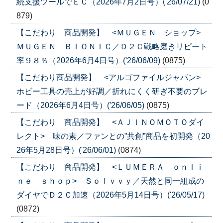
続支援ツールでＥＣ（2026年7月2日号）('26/07/21)
(0
879)
【こだわり 商品開発】 <ＭＵＧＥＮ ショップ>
ＭＵＧＥＮ ＢＩＯＮＩＣ／Ｄ２Ｃ戦略磨きリピート
率９８％（2026年6月4日号）('26/06/09)
(0875)
【こだわり商品開発】 <アルゴファイルジャパン>
ホビー工具の売上が好調／折れにくく研ぎ不要のブレ
ード（2026年6月4日号）('26/06/05)
(0875)
【こだわり 商品開発】 <ＡＪＩＮＯＭＯＴＯダイ
レクト> 味の素／ファンとの”共創”商品を初開発（20
26年5月28日号）('26/06/01)
(0874)
【こだわり 商品開発】 <ＬＵＭＥＲＡ ｏｎｌｉ
ｎｅ ｓｈｏｐ> Ｓｏｌｖｖｙ／天然と同一組成の
ダイヤでＤ２Ｃ加速（2026年5月14日号）('26/05/17)
(0872)