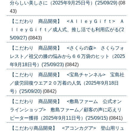
分らしい美しさに（2025年9月25日号）('25/09/29)
(08
43)
【こだわり 商品開発】 <ＡｌｌｅｙＧｉｆｔ> Ａ
ｌｌｅｙＧｉｆｔ／成人式、推し活でも利用広がる('2
5/09/27)
(0843)
【こだわり 商品開発】 <さくらの森> さくらフォ
レスト／祖父の膝の悩みから６６万袋のヒット（2025
年9月18日号）('25/09/23)
(0842)
【こだわり 商品開発】 <宝島チャンネル> 宝島社
／疲労回復ウエア２０万着の人気（2025年9月18日
号）('25/09/20)
(0842)
【こだわり 商品開発】 <敷島ファーム 公式オン
ラインショップ> 敷島ファーム／顧客の声に応えリ
ピーター獲得（2025年9月11日号）('25/09/15)
(0841)
【こだわり商品開発】 <アコンカグア> 登山用リュ