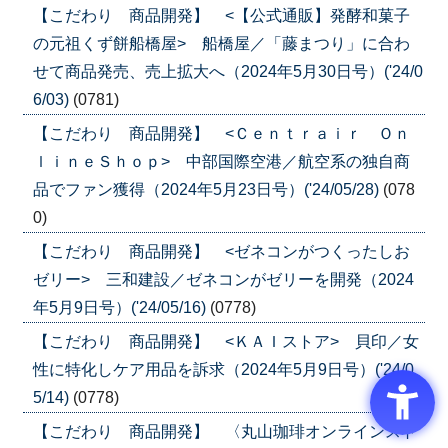
【こだわり 商品開発】 <【公式通販】発酵和菓子
の元祖くず餅船橋屋> 船橋屋／「藤まつり」に合わ
せて商品発売、売上拡大へ（2024年5月30日号）('24/0
6/03)
(0781)
【こだわり 商品開発】 <Ｃｅｎｔｒａｉｒ Ｏｎ
ｌｉｎｅＳｈｏｐ> 中部国際空港／航空系の独自商
品でファン獲得（2024年5月23日号）('24/05/28)
(078
0)
【こだわり 商品開発】 <ゼネコンがつくったしお
ゼリー> 三和建設／ゼネコンがゼリーを開発（2024
年5月9日号）('24/05/16)
(0778)
【こだわり 商品開発】 <ＫＡＩストア> 貝印／女
性に特化しケア用品を訴求（2024年5月9日号）('24/0
5/14)
(0778)
【こだわり 商品開発】 〈丸山珈琲オンラインスト