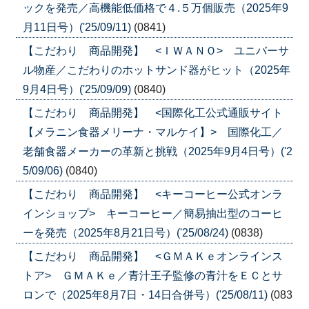
ックを発売／高機能低価格で４.５万個販売（2025年9
月11日号）('25/09/11)
(0841)
【こだわり 商品開発】 <ＩＷＡＮＯ> ユニバーサ
ル物産／こだわりのホットサンド器がヒット（2025年
9月4日号）('25/09/09)
(0840)
【こだわり 商品開発】 <国際化工公式通販サイト
【メラニン食器メリーナ・マルケイ】> 国際化工／
老舗食器メーカーの革新と挑戦（2025年9月4日号）('2
5/09/06)
(0840)
【こだわり 商品開発】 <キーコーヒー公式オンラ
インショップ> キーコーヒー／簡易抽出型のコーヒ
ーを発売（2025年8月21日号）('25/08/24)
(0838)
【こだわり 商品開発】 <ＧＭＡＫｅオンラインス
トア> ＧＭＡＫｅ／青汁王子監修の青汁をＥＣとサ
ロンで（2025年8月7日・14日合併号）('25/08/11)
(083