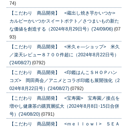
74)
【こだわり 商品開発】 <蔵出し焼き芋かいつか>
カルビーかいつかスイートポテト／さつまいもの新た
な価値を創造する（2024年8月29日号）('24/09/06)
(07
93)
【こだわり 商品開発】 <米久ｅ―ショップ> 米久
／楽天レビュー８７００件超に（2024年8月22日号）
('24/08/27)
(0792)
【こだわり 商品開発】 <印鑑はんこＳＨＯＰハン
コズ> 岡田商会／アニメとコラボ印鑑も展開強化（2
024年8月22日号）('24/08/27)
(0792)
【こだわり 商品開発】 <宝寿園> 宝寿園／接点を
増やし健康茶の購買層拡大（2024年8月8日･15日合併
号）('24/08/20)
(0791)
【こだわり 商品開発】 <ｍｅｌｌｏｗｌ> ＳＥＡ