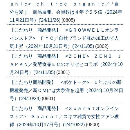
ａｎｉｃ> ｃｈｉｔｒｅｅ ｏｒｇａｎｉｃ／「自
分を愛す」商品展開、会員数は４年で５５倍（2024年
11月21日号）('24/11/26)
(0805)
【こだわり 商品開発】 <ＧＲＯＷＷＥＬＬオンラ
インストア> ＦＹＣ／自社ブランド豚の加工肉で人
気上昇（2024年10月31日号）('24/11/05)
(0802)
【こだわり 商品開発】 <ＺＥＮＢ> ＺＥＮＢ Ｊ
ＡＰＡＮ／発酵食品ＥＣのオリゼとコラボ（2024年10
月24日号）('24/11/05)
(0801)
【こだわり商品開発】 <ポケトーク> ５年ぶりの新
機種発売／新ＣＭには大泉洋を起用（2024年10月24日
号）('24/10/24)
(0801)
【こだわり 商品開発】 <３ｃａｒａｔオンライン
ストア> ３ｃａｒａｔ／スキマ雑貨で女性ファン獲
得（2024年10月17日号）('24/10/22)
(0800)