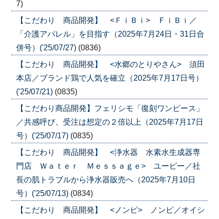
7)
【こだわり 商品開発】 <ＦｉＢｉ> ＦｉＢｉ／
「介護アパレル」を目指す（2025年7月24日・31日合
併号）('25/07/27)
(0836)
【こだわり 商品開発】 <水郷のとりやさん> 須田
本店／ブランド鶏で人気を確立（2025年7月17日号）
('25/07/21)
(0835)
【こだわり商品開発】フェリシモ「復刻ワンピース」
／共感呼び、受注は想定の２倍以上（2025年7月17日
号）('25/07/17)
(0835)
【こだわり 商品開発】 <浄水器 水素水生成器専
門店 Ｗａｔｅｒ Ｍｅｓｓａｇｅ> ユーピー／社
長の肌トラブルから浄水器販売へ（2025年7月10日
号）('25/07/13)
(0834)
【こだわり 商品開発】 <ノンピ> ノンピ／オイシ