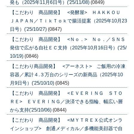
発も（2025年11月6日号）('25/11/08)
(0849)
【こだわり 商品開発】 <発酵屋> ＨＡＫＫＯＵ
ＪＡＰＡＮ／ＴｉｋＴｏｋで腸活提案（2025年10月23
日号）('25/10/27)
(0847)
【こだわり 商品開発】 <Ｎｏ．> Ｎｏ．／ＳＮＳ
発信で広がる自社ＥＣ支持（2025年10月16日号）('25/
10/19)
(0846)
【こだわり商品開発】 <アーネスト> ご飯用の冷凍
容器／累計４.３万台のシリーズの新商品（2025年10
月9日号）('25/10/10)
(0845)
【こだわり 商品開発】 <ＥＶＥＲＩＮＧ ＳＴＯ
ＲＥ> ＥＶＥＲＩＮＧ／決済できる指輪、幅広い層
から支持('25/10/06)
(0844)
【こだわり 商品開発】 <ＭＹＴＲＥＸ公式オンラ
インショップ> 創通メディカル／多機能美顔器で自