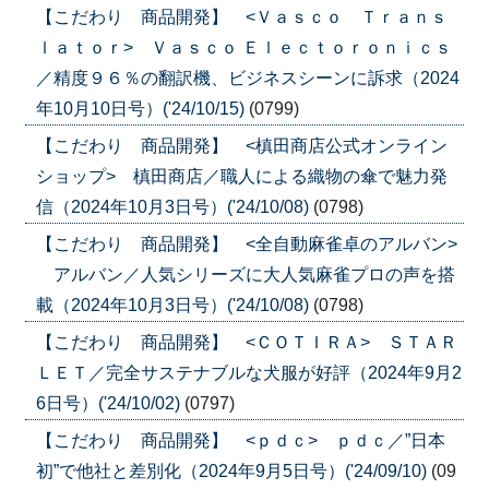
【こだわり 商品開発】 <Ｖａｓｃｏ Ｔｒａｎｓ
ｌａｔｏｒ> Ｖａｓｃｏ Ｅｌｅｃｔｏｒｏｎｉｃｓ
／精度９６％の翻訳機、ビジネスシーンに訴求（2024
年10月10日号）('24/10/15)
(0799)
【こだわり 商品開発】 <槙田商店公式オンライン
ショップ> 槙田商店／職人による織物の傘で魅力発
信（2024年10月3日号）('24/10/08)
(0798)
【こだわり 商品開発】 <全自動麻雀卓のアルバン>
アルバン／人気シリーズに大人気麻雀プロの声を搭
載（2024年10月3日号）('24/10/08)
(0798)
【こだわり 商品開発】 <ＣＯＴＩＲＡ> ＳＴＡＲ
ＬＥＴ／完全サステナブルな犬服が好評（2024年9月2
6日号）('24/10/02)
(0797)
【こだわり 商品開発】 <ｐｄｃ> ｐｄｃ／”日本
初”で他社と差別化（2024年9月5日号）('24/09/10)
(09