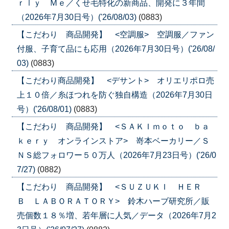
ｒｌｙ Ｍｅ／くせ毛特化の新商品、開発に３年間
（2026年7月30日号）('26/08/03)
(0883)
【こだわり 商品開発】 <空調服> 空調服／ファン
付服、子育て品にも応用（2026年7月30日号）('26/08/
03)
(0883)
【こだわり商品開発】 <デサント> オリエリポロ売
上１０倍／糸ほつれを防ぐ独自構造（2026年7月30日
号）('26/08/01)
(0883)
【こだわり 商品開発】 <ＳＡＫＩｍｏｔｏ ｂａ
ｋｅｒｙ オンラインストア> 嵜本ベーカリー／Ｓ
ＮＳ総フォロワー５０万人（2026年7月23日号）('26/0
7/27)
(0882)
【こだわり 商品開発】 <ＳＵＺＵＫＩ ＨＥＲ
Ｂ ＬＡＢＯＲＡＴＯＲＹ> 鈴木ハーブ研究所／販
売個数１８％増、若年層に人気／データ（2026年7月2