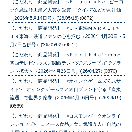
【こだわり 商品開発】 <Ｐｅａｃｏｃｋ> ピーコ
ック魔法瓶工業／大賞を受賞、”タイパ”などが高評価
（2026年5月14日号）('26/05/16)
(0872)
【こだわり 商品開発】 <ＪＲ東海ＭＡＲＫＥＴ>
ＪＲ東海／鉄道ファンの心を掴む（2026年4月30日・5
月7日合併号）('26/05/02)
(0871)
【こだわり 商品開発】 <Ｅａｒｔｈｄｅ’ｒｍａ>
関西テレビハッズ／関西テレビの”グループ力”でブラ
ンド拡大へ（2026年4月23日号）('26/04/27)
(0870)
【こだわり 商品開発】 <オインクゲームズ公式サ
イト> オインクゲームズ／独自ブランド守る「直接
流通」で世界を席巻（2026年4月16日号）('26/04/19)
(0869)
【こだわり 商品開発】 <コスモスパークオンライ
ンショップ> コスモス食品／食に気遣う人に自然の