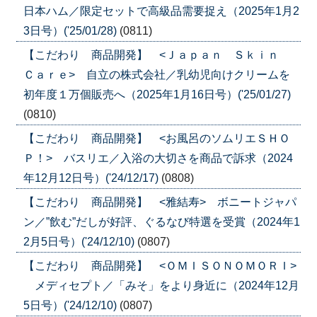
日本ハム／限定セットで高級品需要捉え（2025年1月2
3日号）('25/01/28)
(0811)
【こだわり 商品開発】 <Ｊａｐａｎ Ｓｋｉｎ
Ｃａｒｅ> 自立の株式会社／乳幼児向けクリームを
初年度１万個販売へ（2025年1月16日号）('25/01/27)
(0810)
【こだわり 商品開発】 <お風呂のソムリエＳＨＯ
Ｐ！> バスリエ／入浴の大切さを商品で訴求（2024
年12月12日号）('24/12/17)
(0808)
【こだわり 商品開発】 <雅結寿> ボニートジャパ
ン／”飲む”だしが好評、ぐるなび特選を受賞（2024年1
2月5日号）('24/12/10)
(0807)
【こだわり 商品開発】 <ＯＭＩＳＯＮＯＭＯＲＩ>
メディセプト／「みそ」をより身近に（2024年12月
5日号）('24/12/10)
(0807)