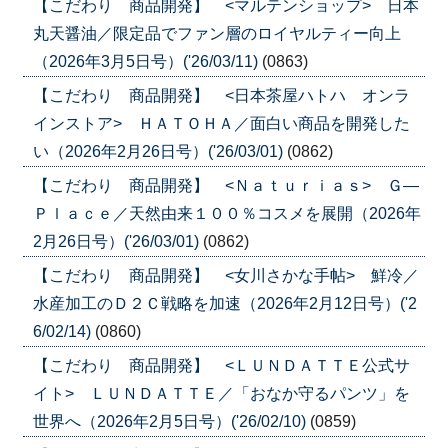
【こだわり 商品開発】 <マルテンショップ> 日本
丸天醤油／限定品でファン層のロイヤルティー向上
（2026年3月5日号）('26/03/11)
(0863)
【こだわり 商品開発】 <日本茶屋ハトハ オンラ
インストア> ＨＡＴＯＨＡ／面白い商品を開発した
い（2026年2月26日号）('26/03/01)
(0862)
【こだわり 商品開発】 <Ｎａｔｕｒｉａｓ> Ｇ―
Ｐｌａｃｅ／天然由来１００％コスメを展開（2026年
2月26日号）('26/03/01)
(0862)
【こだわり 商品開発】 <女川さかな手帖> 鮮冷／
水産加工のＤ２Ｃ戦略を加速（2026年2月12日号）('2
6/02/14)
(0860)
【こだわり 商品開発】 <ＬＵＮＤＡＴＴＥ公式サ
イト> ＬＵＮＤＡＴＴＥ／「おなか守るパンツ」を
世界へ（2026年2月5日号）('26/02/10)
(0859)