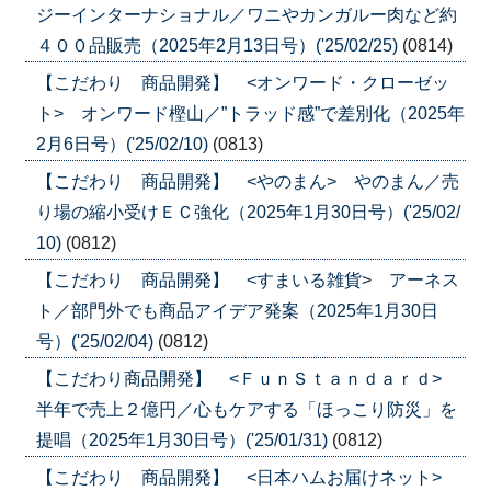
ジーインターナショナル／ワニやカンガルー肉など約
４００品販売（2025年2月13日号）('25/02/25)
(0814)
【こだわり 商品開発】 <オンワード・クローゼッ
ト> オンワード樫山／”トラッド感”で差別化（2025年
2月6日号）('25/02/10)
(0813)
【こだわり 商品開発】 <やのまん> やのまん／売
り場の縮小受けＥＣ強化（2025年1月30日号）('25/02/
10)
(0812)
【こだわり 商品開発】 <すまいる雑貨> アーネス
ト／部門外でも商品アイデア発案（2025年1月30日
号）('25/02/04)
(0812)
【こだわり商品開発】 <ＦｕｎＳｔａｎｄａｒｄ>
半年で売上２億円／心もケアする「ほっこり防災」を
提唱（2025年1月30日号）('25/01/31)
(0812)
【こだわり 商品開発】 <日本ハムお届けネット>