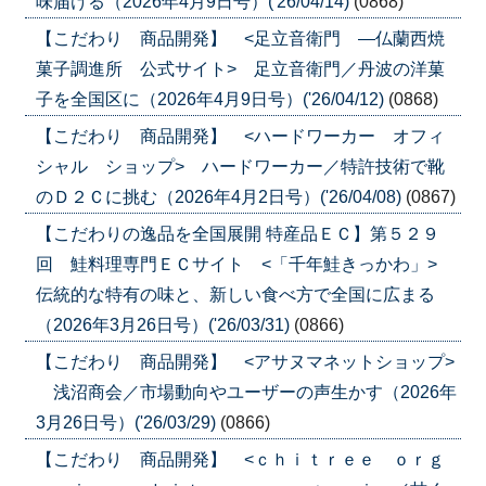
味届ける（2026年4月9日号）('26/04/14)
(0868)
【こだわり 商品開発】 <足立音衛門 ―仏蘭西焼
菓子調進所 公式サイト> 足立音衛門／丹波の洋菓
子を全国区に（2026年4月9日号）('26/04/12)
(0868)
【こだわり 商品開発】 <ハードワーカー オフィ
シャル ショップ> ハードワーカー／特許技術で靴
のＤ２Ｃに挑む（2026年4月2日号）('26/04/08)
(0867)
【こだわりの逸品を全国展開 特産品ＥＣ】第５２９
回 鮭料理専門ＥＣサイト <「千年鮭きっかわ」>
伝統的な特有の味と、新しい食べ方で全国に広まる
（2026年3月26日号）('26/03/31)
(0866)
【こだわり 商品開発】 <アサヌマネットショップ>
浅沼商会／市場動向やユーザーの声生かす（2026年
3月26日号）('26/03/29)
(0866)
【こだわり 商品開発】 <ｃｈｉｔｒｅｅ ｏｒｇ