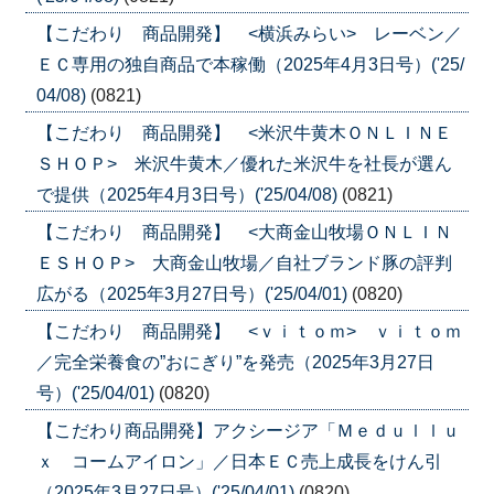
【こだわり 商品開発】 <横浜みらい> レーベン／
ＥＣ専用の独自商品で本稼働（2025年4月3日号）('25/
04/08)
(0821)
【こだわり 商品開発】 <米沢牛黄木ＯＮＬＩＮＥ
ＳＨＯＰ> 米沢牛黄木／優れた米沢牛を社長が選ん
で提供（2025年4月3日号）('25/04/08)
(0821)
【こだわり 商品開発】 <大商金山牧場ＯＮＬＩＮ
ＥＳＨＯＰ> 大商金山牧場／自社ブランド豚の評判
広がる（2025年3月27日号）('25/04/01)
(0820)
【こだわり 商品開発】 <ｖｉｔｏｍ> ｖｉｔｏｍ
／完全栄養食の”おにぎり”を発売（2025年3月27日
号）('25/04/01)
(0820)
【こだわり商品開発】アクシージア「Ｍｅｄｕｌｌｕ
ｘ コームアイロン」／日本ＥＣ売上成長をけん引
（2025年3月27日号）('25/04/01)
(0820)