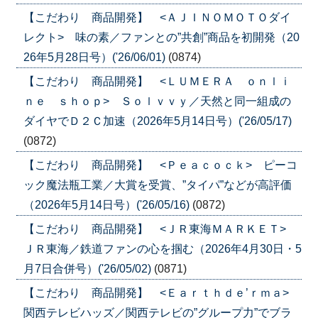
【こだわり 商品開発】 <ＡＪＩＮＯＭＯＴＯダイ
レクト> 味の素／ファンとの”共創”商品を初開発（20
26年5月28日号）('26/06/01)
(0874)
【こだわり 商品開発】 <ＬＵＭＥＲＡ ｏｎｌｉ
ｎｅ ｓｈｏｐ> Ｓｏｌｖｖｙ／天然と同一組成の
ダイヤでＤ２Ｃ加速（2026年5月14日号）('26/05/17)
(0872)
【こだわり 商品開発】 <Ｐｅａｃｏｃｋ> ピーコ
ック魔法瓶工業／大賞を受賞、”タイパ”などが高評価
（2026年5月14日号）('26/05/16)
(0872)
【こだわり 商品開発】 <ＪＲ東海ＭＡＲＫＥＴ>
ＪＲ東海／鉄道ファンの心を掴む（2026年4月30日・5
月7日合併号）('26/05/02)
(0871)
【こだわり 商品開発】 <Ｅａｒｔｈｄｅ’ｒｍａ>
関西テレビハッズ／関西テレビの”グループ力”でブラ