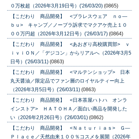
０万枚超（2026年3月19日号）('26/03/20)
(0865)
【こだわり 商品開発】 <ブラレスウェア ｎｏ―
ｂｕ> キャンプ／ノーブラ訴求でマクアケ売上１０
００万円超（2026年3月12日号）('26/03/17)
(0864)
【こだわり 商品開発】 <あおぎり高校購買部> ｖ
ｉｖｉＯＮ／「デジコン」からリアルへ（2026年3月5
日号）('26/03/11)
(0863)
【こだわり 商品開発】 <マルテンショップ> 日本
丸天醤油／限定品でファン層のロイヤルティー向上
（2026年3月5日号）('26/03/11)
(0863)
【こだわり 商品開発】 <日本茶屋ハトハ オンラ
インストア> ＨＡＴＯＨＡ／面白い商品を開発した
い（2026年2月26日号）('26/03/01)
(0862)
【こだわり 商品開発】 <Ｎａｔｕｒｉａｓ> Ｇ―
Ｐｌａｃｅ／天然由来１００％コスメを展開（2026年