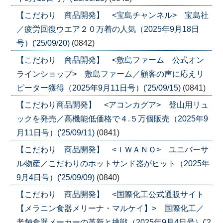
【こだわり 商品開発】 <宝島チャンネル> 宝島社
／疲労回復ウエア２０万着の人気（2025年9月18日
号）('25/09/20)
(0842)
【こだわり 商品開発】 <敷島ファーム 公式オン
ラインショップ> 敷島ファーム／顧客の声に応えリ
ピーター獲得（2025年9月11日号）('25/09/15)
(0841)
【こだわり商品開発】 <アコンカグア> 登山用リュ
ックを発売／高機能低価格で４.５万個販売（2025年9
月11日号）('25/09/11)
(0841)
【こだわり 商品開発】 <ＩＷＡＮＯ> ユニバーサ
ル物産／こだわりのホットサンド器がヒット（2025年
9月4日号）('25/09/09)
(0840)
【こだわり 商品開発】 <国際化工公式通販サイト
【メラニン食器メリーナ・マルケイ】> 国際化工／
老舗食器メーカーの革新と挑戦（2025年9月4日号）('2