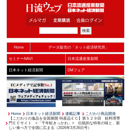
Home
データ販売の「ネット経済研究所」
セミナーNAVI
日本流通産業新聞
日本ネット経済新聞
DMフェア
Home
日本ネット経済新聞
連載記事
こだわり商品開発
【こだわりの逸品を全国展開 特産品ＥＣ】第５２９回 鮭料理専
門ＥＣサイト <「千年鮭きっかわ」> 伝統的な特有の味と、新
しい食べ方で全国に広まる（2026年3月26日号）