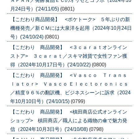
ＡＰＡＮ／発酵食品ＥＣのオリゼとコラボ（2024年10
月24日号）('24/11/05)
(0801)
【こだわり商品開発】 <ポケトーク> ５年ぶりの新
機種発売／新ＣＭには大泉洋を起用（2024年10月24日
号）('24/10/24)
(0801)
【こだわり 商品開発】 <３ｃａｒａｔオンライン
ストア> ３ｃａｒａｔ／スキマ雑貨で女性ファン獲
得（2024年10月17日号）('24/10/22)
(0800)
【こだわり 商品開発】 <Ｖａｓｃｏ Ｔｒａｎｓ
ｌａｔｏｒ> Ｖａｓｃｏ Ｅｌｅｃｔｏｒｏｎｉｃｓ
／精度９６％の翻訳機、ビジネスシーンに訴求（2024
年10月10日号）('24/10/15)
(0799)
【こだわり 商品開発】 <槙田商店公式オンライン
ショップ> 槙田商店／職人による織物の傘で魅力発
信（2024年10月3日号）('24/10/08)
(0798)