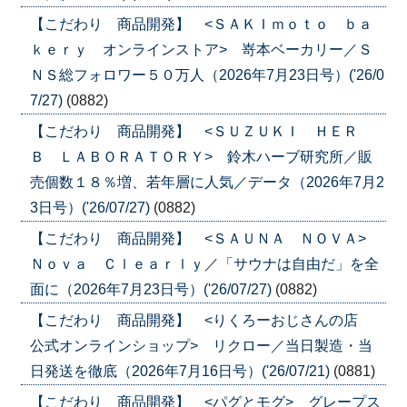
【こだわり 商品開発】 <ＳＡＫＩｍｏｔｏ ｂａ
ｋｅｒｙ オンラインストア> 嵜本ベーカリー／Ｓ
ＮＳ総フォロワー５０万人（2026年7月23日号）('26/0
7/27)
(0882)
【こだわり 商品開発】 <ＳＵＺＵＫＩ ＨＥＲ
Ｂ ＬＡＢＯＲＡＴＯＲＹ> 鈴木ハーブ研究所／販
売個数１８％増、若年層に人気／データ（2026年7月2
3日号）('26/07/27)
(0882)
【こだわり 商品開発】 <ＳＡＵＮＡ ＮＯＶＡ>
Ｎｏｖａ Ｃｌｅａｒｌｙ／「サウナは自由だ」を全
面に（2026年7月23日号）('26/07/27)
(0882)
【こだわり 商品開発】 <りくろーおじさんの店
公式オンラインショップ> リクロー／当日製造・当
日発送を徹底（2026年7月16日号）('26/07/21)
(0881)
【こだわり 商品開発】 <パグとモグ> グレープス