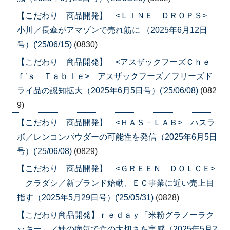
【こだわり 商品開発】 <ＬＩＮＥ ＤＲＯＰＳ>
小川／長傘がアマゾンで売れ筋に （2025年6月12日
号）('25/06/15)
(0830)
【こだわり 商品開発】 <アスザックフーズＣｈｅ
ｆ’ｓ Ｔａｂｌｅ> アスザックフーズ／フリーズド
ライ品の認知拡大（2025年6月5日号）('25/06/08)
(082
9)
【こだわり 商品開発】 <ＨＡＳ－ＬＡＢ> ハスラ
ボ／レンコンパウダーの可能性を発信（2025年6月5日
号）('25/06/08)
(0829)
【こだわり 商品開発】 <ＧＲＥＥＮ ＤＯＬＣＥ>
クラダシ／新ブランド始動、ＥＣ事業に近い売上目
指す（2025年5月29日号）('25/05/31)
(0828)
【こだわり商品開発】ｒｅｄａｙ「米粉グラノーラク
ッキー」／妹の病気で食の大切さを実感（2025年5月2