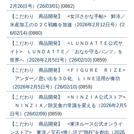
2月26日号）('26/03/01)
(0862)
【こだわり 商品開発】 <女川さかな手帖> 鮮冷／
水産加工のＤ２Ｃ戦略を加速（2026年2月12日号）('2
6/02/14)
(0860)
【こだわり 商品開発】 <ＬＵＮＤＡＴＴＥ公式サ
イト> ＬＵＮＤＡＴＴＥ／「おなか守るパンツ」を
世界へ（2026年2月5日号）('26/02/10)
(0859)
【こだわり 商品開発】 <ＦＩＧＵＲＥ ＲＩＺＥ>
アンダー／思い出を３Ｄ化、ＬＩＮＥ活用が奏功
（2026年2月5日号）('26/02/10)
(0859)
【こだわり 商品開発】 <ＮＩＮＺＩＡ公式ストア>
ＮＩＮＺＩＡ／防災食の常識を変える（2026年2月5
日号）('26/02/09)
(0859)
【こだわり 商品開発】 <東洋ルース公式オンライ
ンストア> 東洋／宝石×推し活で”熱狂”を創出（2026