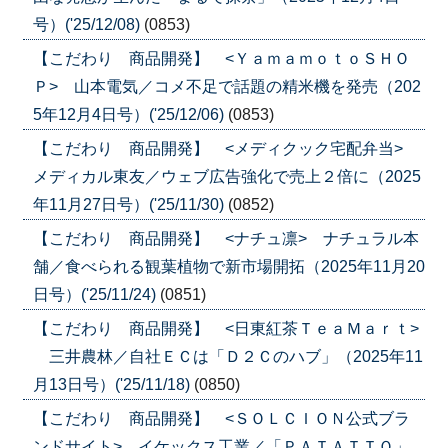
号）('25/12/08)
(0853)
【こだわり 商品開発】 <ＹａｍａｍｏｔｏＳＨＯ
Ｐ> 山本電気／コメ不足で話題の精米機を発売（202
5年12月4日号）('25/12/06)
(0853)
【こだわり 商品開発】 <メディクック宅配弁当>
メディカル東友／ウェブ広告強化で売上２倍に（2025
年11月27日号）('25/11/30)
(0852)
【こだわり 商品開発】 <ナチュ凛> ナチュラル本
舗／食べられる観葉植物で新市場開拓（2025年11月20
日号）('25/11/24)
(0851)
【こだわり 商品開発】 <日東紅茶ＴｅａＭａｒｔ>
三井農林／自社ＥＣは「Ｄ２Ｃのハブ」（2025年11
月13日号）('25/11/18)
(0850)
【こだわり 商品開発】 <ＳＯＬＣＩＯＮ公式ブラ
ンドサイト> イケックス工業／「ＰＡＴＡＴＴＯ」