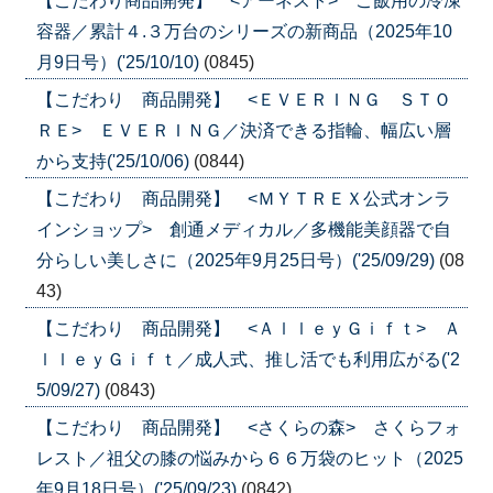
【こだわり商品開発】 <アーネスト> ご飯用の冷凍
容器／累計４.３万台のシリーズの新商品（2025年10
月9日号）('25/10/10)
(0845)
【こだわり 商品開発】 <ＥＶＥＲＩＮＧ ＳＴＯ
ＲＥ> ＥＶＥＲＩＮＧ／決済できる指輪、幅広い層
から支持('25/10/06)
(0844)
【こだわり 商品開発】 <ＭＹＴＲＥＸ公式オンラ
インショップ> 創通メディカル／多機能美顔器で自
分らしい美しさに（2025年9月25日号）('25/09/29)
(08
43)
【こだわり 商品開発】 <ＡｌｌｅｙＧｉｆｔ> Ａ
ｌｌｅｙＧｉｆｔ／成人式、推し活でも利用広がる('2
5/09/27)
(0843)
【こだわり 商品開発】 <さくらの森> さくらフォ
レスト／祖父の膝の悩みから６６万袋のヒット（2025
年9月18日号）('25/09/23)
(0842)