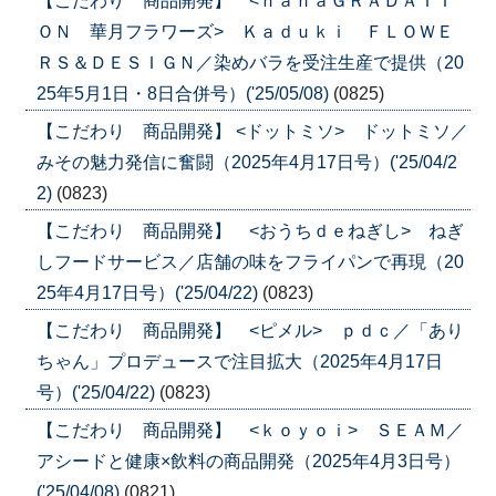
【こだわり 商品開発】 <ｈａｎａＧＲＡＤＡＴＩ
ＯＮ 華月フラワーズ> Ｋａｄｕｋｉ ＦＬＯＷＥ
ＲＳ＆ＤＥＳＩＧＮ／染めバラを受注生産で提供（20
25年5月1日・8日合併号）('25/05/08)
(0825)
【こだわり 商品開発】 <ドットミソ> ドットミソ／
みその魅力発信に奮闘（2025年4月17日号）('25/04/2
2)
(0823)
【こだわり 商品開発】 <おうちｄｅねぎし> ねぎ
しフードサービス／店舗の味をフライパンで再現（20
25年4月17日号）('25/04/22)
(0823)
【こだわり 商品開発】 <ピメル> ｐｄｃ／「あり
ちゃん」プロデュースで注目拡大（2025年4月17日
号）('25/04/22)
(0823)
【こだわり 商品開発】 <ｋｏｙｏｉ> ＳＥＡＭ／
アシードと健康×飲料の商品開発（2025年4月3日号）
('25/04/08)
(0821)