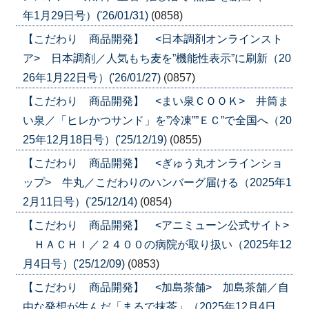
年1月29日号）('26/01/31)
(0858)
【こだわり 商品開発】 <日本調剤オンラインスト
ア> 日本調剤／人気もち麦を”機能性表示”に刷新（20
26年1月22日号）('26/01/27)
(0857)
【こだわり 商品開発】 <まい泉ＣＯＯＫ> 井筒ま
い泉／「ヒレかつサンド」を”冷凍””ＥＣ”で全国へ（20
25年12月18日号）('25/12/19)
(0855)
【こだわり 商品開発】 <ぎゅう丸オンラインショ
ップ> 牛丸／こだわりのハンバーグ届ける（2025年1
2月11日号）('25/12/14)
(0854)
【こだわり 商品開発】 <アニミューン公式サイト>
ＨＡＣＨＩ／２４００の病院が取り扱い（2025年12
月4日号）('25/12/09)
(0853)
【こだわり 商品開発】 <加島茶舗> 加島茶舗／自
由な発想が生んだ「まるで抹茶」（2025年12月4日