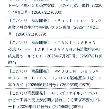
トーン／累計２０億本突破、おみやげの可能性（2026
年7月9日号）('26/07/21)
(0880)
【こだわり 商品開発】 <Ｐａｎｆｒｅｅ> ラック
産業／独自生地で根強いファン獲得（2026年7月2日
号）('26/07/21)
(0879)
【こだわり 商品開発】 <ＴＡＫＴ－ＪＡＰＡＮ
公式サイト> ＴＡＫＴ－ＪＡＰＡＮ／特許取得の相
続支援ツールでＥＣ（2026年7月2日号）('26/07/21)
(0
879)
【こだわり 商品開発】 <ＭＵＧＥＮ ショップ>
ＭＵＧＥＮ ＢＩＯＮＩＣ／Ｄ２Ｃ戦略磨きリピート
率９８％（2026年6月4日号）('26/06/09)
(0875)
【こだわり商品開発】 <アルゴファイルジャパン>
ホビー工具の売上が好調／折れにくく研ぎ不要のブレ
ード（2026年6月4日号）('26/06/05)
(0875)