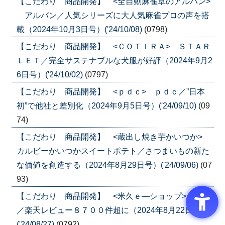
【こだわり 商品開発】 <全自動麻雀卓のアルバン>
アルバン／人気シリーズに大人気麻雀プロの声を搭
載（2024年10月3日号）('24/10/08)
(0798)
【こだわり 商品開発】 <ＣＯＴＩＲＡ> ＳＴＡＲ
ＬＥＴ／完全サステナブルな犬服が好評（2024年9月2
6日号）('24/10/02)
(0797)
【こだわり 商品開発】 <ｐｄｃ> ｐｄｃ／”日本
初”で他社と差別化（2024年9月5日号）('24/09/10)
(09
74)
【こだわり 商品開発】 <蔵出し焼き芋かいつか>
カルビーかいつかスイートポテト／さつまいもの新た
な価値を創造する（2024年8月29日号）('24/09/06)
(07
93)
【こだわり 商品開発】 <米久ｅ―ショップ> 米久
／楽天レビュー８７００件超に（2024年8月22日号）
('24/08/27)
(0792)