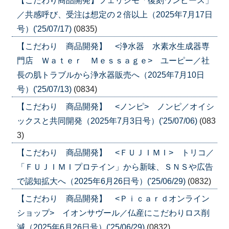
【こだわり商品開発】フェリシモ「復刻ワンピース」
／共感呼び、受注は想定の２倍以上（2025年7月17日
号）('25/07/17)
(0835)
【こだわり 商品開発】 <浄水器 水素水生成器専
門店 Ｗａｔｅｒ Ｍｅｓｓａｇｅ> ユーピー／社
長の肌トラブルから浄水器販売へ（2025年7月10日
号）('25/07/13)
(0834)
【こだわり 商品開発】 <ノンピ> ノンピ／オイシ
ックスと共同開発（2025年7月3日号）('25/07/06)
(083
3)
【こだわり 商品開発】 <ＦＵＪＩＭＩ> トリコ／
「ＦＵＪＩＭＩプロテイン」から新味、ＳＮＳや広告
で認知拡大へ（2025年6月26日号）('25/06/29)
(0832)
【こだわり 商品開発】 <Ｐｉｃａｒｄオンライン
ショップ> イオンサヴール／仏産にこだわりロス削
減（2025年6月26日号）('25/06/29)
(0832)