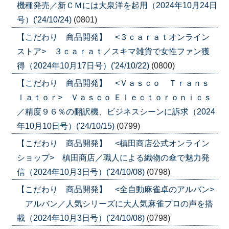
機種発売／新ＣＭには大泉洋を起用（2024年10月24日
号）('24/10/24)
(0801)
【こだわり 商品開発】 <３ｃａｒａｔオンライン
ストア> ３ｃａｒａｔ／スキマ雑貨で女性ファン獲
得（2024年10月17日号）('24/10/22)
(0800)
【こだわり 商品開発】 <Ｖａｓｃｏ Ｔｒａｎｓ
ｌａｔｏｒ> Ｖａｓｃｏ Ｅｌｅｃｔｏｒｏｎｉｃｓ
／精度９６％の翻訳機、ビジネスシーンに訴求（2024
年10月10日号）('24/10/15)
(0799)
【こだわり 商品開発】 <槙田商店公式オンライン
ショップ> 槙田商店／職人による織物の傘で魅力発
信（2024年10月3日号）('24/10/08)
(0798)
【こだわり 商品開発】 <全自動麻雀卓のアルバン>
アルバン／人気シリーズに大人気麻雀プロの声を搭
載（2024年10月3日号）('24/10/08)
(0798)