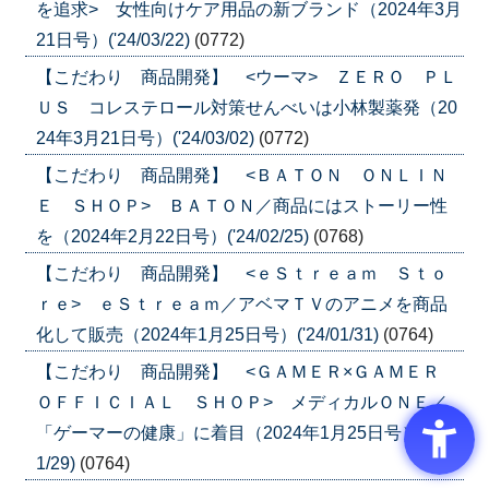
を追求> 女性向けケア用品の新ブランド（2024年3月
21日号）('24/03/22)
(0772)
【こだわり 商品開発】 <ウーマ> ＺＥＲＯ ＰＬ
ＵＳ コレステロール対策せんべいは小林製薬発（20
24年3月21日号）('24/03/02)
(0772)
【こだわり 商品開発】 <ＢＡＴＯＮ ＯＮＬＩＮ
Ｅ ＳＨＯＰ> ＢＡＴＯＮ／商品にはストーリー性
を（2024年2月22日号）('24/02/25)
(0768)
【こだわり 商品開発】 <ｅＳｔｒｅａｍ Ｓｔｏ
ｒｅ> ｅＳｔｒｅａｍ／アベマＴＶのアニメを商品
化して販売（2024年1月25日号）('24/01/31)
(0764)
【こだわり 商品開発】 <ＧＡＭＥＲ×ＧＡＭＥＲ
ＯＦＦＩＣＩＡＬ ＳＨＯＰ> メディカルＯＮＥ／
「ゲーマーの健康」に着目（2024年1月25日号）('24/0
1/29)
(0764)