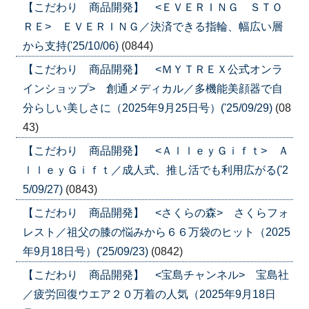
【こだわり 商品開発】 <ＥＶＥＲＩＮＧ ＳＴＯ
ＲＥ> ＥＶＥＲＩＮＧ／決済できる指輪、幅広い層
から支持('25/10/06)
(0844)
【こだわり 商品開発】 <ＭＹＴＲＥＸ公式オンラ
インショップ> 創通メディカル／多機能美顔器で自
分らしい美しさに（2025年9月25日号）('25/09/29)
(08
43)
【こだわり 商品開発】 <ＡｌｌｅｙＧｉｆｔ> Ａ
ｌｌｅｙＧｉｆｔ／成人式、推し活でも利用広がる('2
5/09/27)
(0843)
【こだわり 商品開発】 <さくらの森> さくらフォ
レスト／祖父の膝の悩みから６６万袋のヒット（2025
年9月18日号）('25/09/23)
(0842)
【こだわり 商品開発】 <宝島チャンネル> 宝島社
／疲労回復ウエア２０万着の人気（2025年9月18日