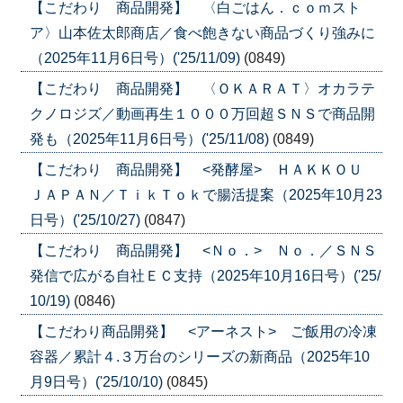
【こだわり 商品開発】 〈白ごはん．ｃｏｍスト
ア〉山本佐太郎商店／食べ飽きない商品づくり強みに
（2025年11月6日号）('25/11/09)
(0849)
【こだわり 商品開発】 〈ＯＫＡＲＡＴ〉オカラテ
クノロジズ／動画再生１０００万回超ＳＮＳで商品開
発も（2025年11月6日号）('25/11/08)
(0849)
【こだわり 商品開発】 <発酵屋> ＨＡＫＫＯＵ
ＪＡＰＡＮ／ＴｉｋＴｏｋで腸活提案（2025年10月23
日号）('25/10/27)
(0847)
【こだわり 商品開発】 <Ｎｏ．> Ｎｏ．／ＳＮＳ
発信で広がる自社ＥＣ支持（2025年10月16日号）('25/
10/19)
(0846)
【こだわり商品開発】 <アーネスト> ご飯用の冷凍
容器／累計４.３万台のシリーズの新商品（2025年10
月9日号）('25/10/10)
(0845)