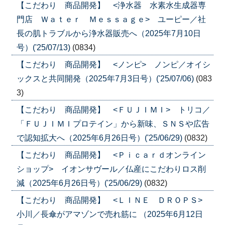
【こだわり 商品開発】 <浄水器 水素水生成器専
門店 Ｗａｔｅｒ Ｍｅｓｓａｇｅ> ユーピー／社
長の肌トラブルから浄水器販売へ（2025年7月10日
号）('25/07/13)
(0834)
【こだわり 商品開発】 <ノンピ> ノンピ／オイシ
ックスと共同開発（2025年7月3日号）('25/07/06)
(083
3)
【こだわり 商品開発】 <ＦＵＪＩＭＩ> トリコ／
「ＦＵＪＩＭＩプロテイン」から新味、ＳＮＳや広告
で認知拡大へ（2025年6月26日号）('25/06/29)
(0832)
【こだわり 商品開発】 <Ｐｉｃａｒｄオンライン
ショップ> イオンサヴール／仏産にこだわりロス削
減（2025年6月26日号）('25/06/29)
(0832)
【こだわり 商品開発】 <ＬＩＮＥ ＤＲＯＰＳ>
小川／長傘がアマゾンで売れ筋に （2025年6月12日