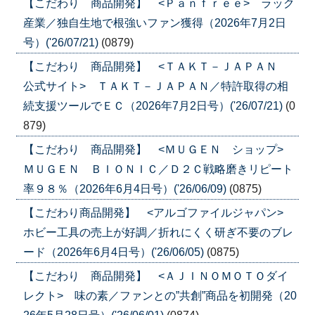
【こだわり 商品開発】 <Ｐａｎｆｒｅｅ> ラック
産業／独自生地で根強いファン獲得（2026年7月2日
号）('26/07/21)
(0879)
【こだわり 商品開発】 <ＴＡＫＴ－ＪＡＰＡＮ
公式サイト> ＴＡＫＴ－ＪＡＰＡＮ／特許取得の相
続支援ツールでＥＣ（2026年7月2日号）('26/07/21)
(0
879)
【こだわり 商品開発】 <ＭＵＧＥＮ ショップ>
ＭＵＧＥＮ ＢＩＯＮＩＣ／Ｄ２Ｃ戦略磨きリピート
率９８％（2026年6月4日号）('26/06/09)
(0875)
【こだわり商品開発】 <アルゴファイルジャパン>
ホビー工具の売上が好調／折れにくく研ぎ不要のブレ
ード（2026年6月4日号）('26/06/05)
(0875)
【こだわり 商品開発】 <ＡＪＩＮＯＭＯＴＯダイ
レクト> 味の素／ファンとの”共創”商品を初開発（20