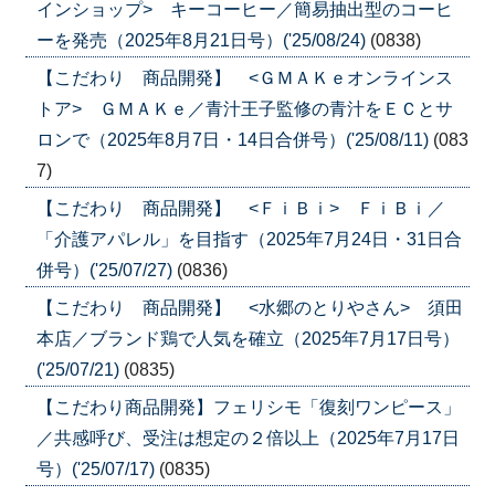
インショップ> キーコーヒー／簡易抽出型のコーヒ
ーを発売（2025年8月21日号）('25/08/24)
(0838)
【こだわり 商品開発】 <ＧＭＡＫｅオンラインス
トア> ＧＭＡＫｅ／青汁王子監修の青汁をＥＣとサ
ロンで（2025年8月7日・14日合併号）('25/08/11)
(083
7)
【こだわり 商品開発】 <ＦｉＢｉ> ＦｉＢｉ／
「介護アパレル」を目指す（2025年7月24日・31日合
併号）('25/07/27)
(0836)
【こだわり 商品開発】 <水郷のとりやさん> 須田
本店／ブランド鶏で人気を確立（2025年7月17日号）
('25/07/21)
(0835)
【こだわり商品開発】フェリシモ「復刻ワンピース」
／共感呼び、受注は想定の２倍以上（2025年7月17日
号）('25/07/17)
(0835)