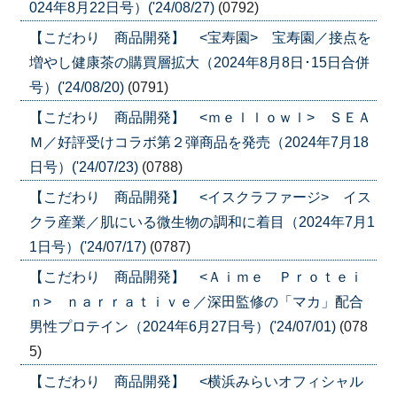
024年8月22日号）('24/08/27)
(0792)
【こだわり 商品開発】 <宝寿園> 宝寿園／接点を
増やし健康茶の購買層拡大（2024年8月8日･15日合併
号）('24/08/20)
(0791)
【こだわり 商品開発】 <ｍｅｌｌｏｗｌ> ＳＥＡ
Ｍ／好評受けコラボ第２弾商品を発売（2024年7月18
日号）('24/07/23)
(0788)
【こだわり 商品開発】 <イスクラファージ> イス
クラ産業／肌にいる微生物の調和に着目（2024年7月1
1日号）('24/07/17)
(0787)
【こだわり 商品開発】 <Ａｉｍｅ Ｐｒｏｔｅｉ
ｎ> ｎａｒｒａｔｉｖｅ／深田監修の「マカ」配合
男性プロテイン（2024年6月27日号）('24/07/01)
(078
5)
【こだわり 商品開発】 <横浜みらいオフィシャル