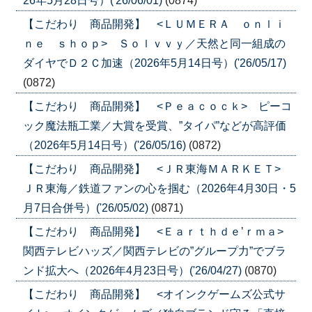
26年5月28日号）('26/06/01)
(0874)
【こだわり 商品開発】 <ＬＵＭＥＲＡ ｏｎｌｉ
ｎｅ ｓｈｏｐ> Ｓｏｌｖｖｙ／天然と同一組成の
ダイヤでＤ２Ｃ加速（2026年5月14日号）('26/05/17)
(0872)
【こだわり 商品開発】 <Ｐｅａｃｏｃｋ> ピーコ
ック魔法瓶工業／大賞を受賞、”タイパ”などが高評価
（2026年5月14日号）('26/05/16)
(0872)
【こだわり 商品開発】 <ＪＲ東海ＭＡＲＫＥＴ>
ＪＲ東海／鉄道ファンの心を掴む（2026年4月30日・5
月7日合併号）('26/05/02)
(0871)
【こだわり 商品開発】 <Ｅａｒｔｈｄｅ’ｒｍａ>
関西テレビハッズ／関西テレビの”グループ力”でブラ
ンド拡大へ（2026年4月23日号）('26/04/27)
(0870)
【こだわり 商品開発】 <オインクゲームズ公式サ