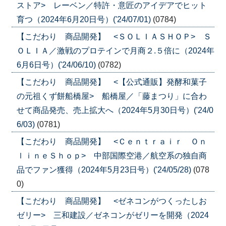
ストア> レーベン／特許・意匠のアイデアでヒット
育つ（2024年6月20日号）('24/07/01)
(0784)
【こだわり 商品開発】 <ＳＯＬＩＡＳＨＯＰ> Ｓ
ＯＬＩＡ／激戦のプロテインで月商２.５倍に（2024年
6月6日号）('24/06/10)
(0782)
【こだわり 商品開発】 <【公式通販】発酵和菓子
の元祖くず餅船橋屋> 船橋屋／「藤まつり」に合わ
せて商品発売、売上拡大へ（2024年5月30日号）('24/0
6/03)
(0781)
【こだわり 商品開発】 <Ｃｅｎｔｒａｉｒ Ｏｎ
ｌｉｎｅＳｈｏｐ> 中部国際空港／航空系の独自商
品でファン獲得（2024年5月23日号）('24/05/28)
(078
0)
【こだわり 商品開発】 <ゼネコンがつくったしお
ゼリー> 三和建設／ゼネコンがゼリーを開発（2024