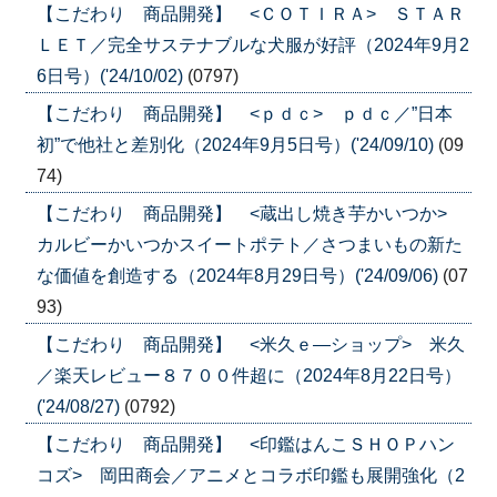
【こだわり 商品開発】 <ＣＯＴＩＲＡ> ＳＴＡＲ
ＬＥＴ／完全サステナブルな犬服が好評（2024年9月2
6日号）('24/10/02)
(0797)
【こだわり 商品開発】 <ｐｄｃ> ｐｄｃ／”日本
初”で他社と差別化（2024年9月5日号）('24/09/10)
(09
74)
【こだわり 商品開発】 <蔵出し焼き芋かいつか>
カルビーかいつかスイートポテト／さつまいもの新た
な価値を創造する（2024年8月29日号）('24/09/06)
(07
93)
【こだわり 商品開発】 <米久ｅ―ショップ> 米久
／楽天レビュー８７００件超に（2024年8月22日号）
('24/08/27)
(0792)
【こだわり 商品開発】 <印鑑はんこＳＨＯＰハン
コズ> 岡田商会／アニメとコラボ印鑑も展開強化（2