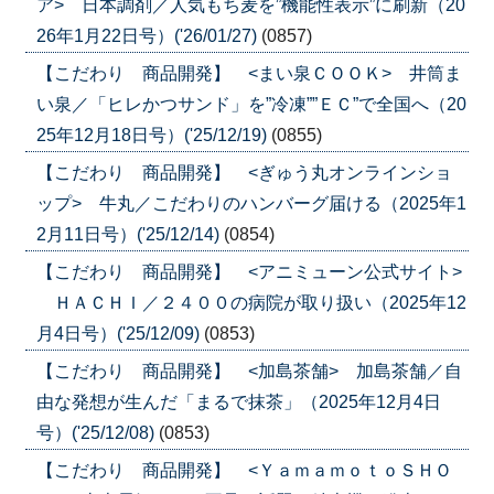
ア> 日本調剤／人気もち麦を”機能性表示”に刷新（20
26年1月22日号）('26/01/27)
(0857)
【こだわり 商品開発】 <まい泉ＣＯＯＫ> 井筒ま
い泉／「ヒレかつサンド」を”冷凍””ＥＣ”で全国へ（20
25年12月18日号）('25/12/19)
(0855)
【こだわり 商品開発】 <ぎゅう丸オンラインショ
ップ> 牛丸／こだわりのハンバーグ届ける（2025年1
2月11日号）('25/12/14)
(0854)
【こだわり 商品開発】 <アニミューン公式サイト>
ＨＡＣＨＩ／２４００の病院が取り扱い（2025年12
月4日号）('25/12/09)
(0853)
【こだわり 商品開発】 <加島茶舗> 加島茶舗／自
由な発想が生んだ「まるで抹茶」（2025年12月4日
号）('25/12/08)
(0853)
【こだわり 商品開発】 <ＹａｍａｍｏｔｏＳＨＯ