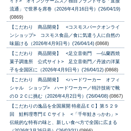
イト> オインクゲームズ／独自ブランド守る「直接
流通」で世界を席巻（2026年4月16日号）('26/04/19)
(0869)
【こだわり 商品開発】 <コスモスパークオンライ
ンショップ> コスモス食品／食に気遣う人に自然の
味届ける（2026年4月9日号）('26/04/14)
(0868)
【こだわり 商品開発】 <足立音衛門 ―仏蘭西焼
菓子調進所 公式サイト> 足立音衛門／丹波の洋菓
子を全国区に（2026年4月9日号）('26/04/12)
(0868)
【こだわり 商品開発】 <ハードワーカー オフィ
シャル ショップ> ハードワーカー／特許技術で靴
のＤ２Ｃに挑む（2026年4月2日号）('26/04/08)
(0867)
【こだわりの逸品を全国展開 特産品ＥＣ】第５２９
回 鮭料理専門ＥＣサイト <「千年鮭きっかわ」>
伝統的な特有の味と、新しい食べ方で全国に広まる
（2026年3月26日号）('26/03/31)
(0866)