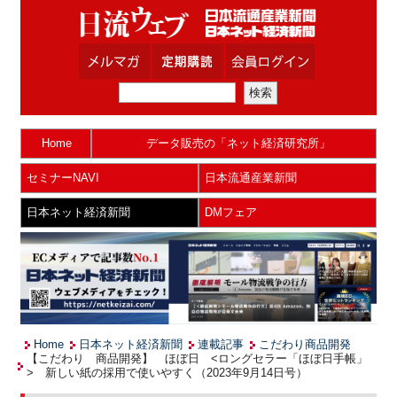
Home
データ販売の「ネット経済研究所」
セミナーNAVI
日本流通産業新聞
日本ネット経済新聞
DMフェア
Home
日本ネット経済新聞
連載記事
こだわり商品開発
【こだわり 商品開発】 ほぼ日 <ロングセラー「ほぼ日手帳」
> 新しい紙の採用で使いやすく（2023年9月14日号）