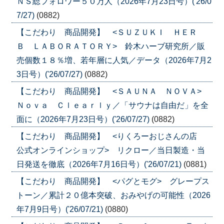
ＮＳ総フォロワー５０万人（2026年7月23日号）('26/0
7/27)
(0882)
【こだわり 商品開発】 <ＳＵＺＵＫＩ ＨＥＲ
Ｂ ＬＡＢＯＲＡＴＯＲＹ> 鈴木ハーブ研究所／販
売個数１８％増、若年層に人気／データ（2026年7月2
3日号）('26/07/27)
(0882)
【こだわり 商品開発】 <ＳＡＵＮＡ ＮＯＶＡ>
Ｎｏｖａ Ｃｌｅａｒｌｙ／「サウナは自由だ」を全
面に（2026年7月23日号）('26/07/27)
(0882)
【こだわり 商品開発】 <りくろーおじさんの店
公式オンラインショップ> リクロー／当日製造・当
日発送を徹底（2026年7月16日号）('26/07/21)
(0881)
【こだわり 商品開発】 <パグとモグ> グレープス
トーン／累計２０億本突破、おみやげの可能性（2026
年7月9日号）('26/07/21)
(0880)