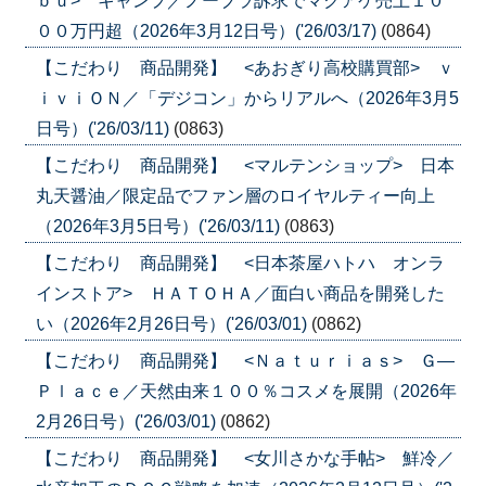
ｂｕ> キャンプ／ノーブラ訴求でマクアケ売上１０
００万円超（2026年3月12日号）('26/03/17)
(0864)
【こだわり 商品開発】 <あおぎり高校購買部> ｖ
ｉｖｉＯＮ／「デジコン」からリアルへ（2026年3月5
日号）('26/03/11)
(0863)
【こだわり 商品開発】 <マルテンショップ> 日本
丸天醤油／限定品でファン層のロイヤルティー向上
（2026年3月5日号）('26/03/11)
(0863)
【こだわり 商品開発】 <日本茶屋ハトハ オンラ
インストア> ＨＡＴＯＨＡ／面白い商品を開発した
い（2026年2月26日号）('26/03/01)
(0862)
【こだわり 商品開発】 <Ｎａｔｕｒｉａｓ> Ｇ―
Ｐｌａｃｅ／天然由来１００％コスメを展開（2026年
2月26日号）('26/03/01)
(0862)
【こだわり 商品開発】 <女川さかな手帖> 鮮冷／