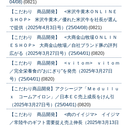
04/08)
(0821)
【こだわり 商品開発】 <米沢牛黄木ＯＮＬＩＮＥ
ＳＨＯＰ> 米沢牛黄木／優れた米沢牛を社長が選ん
で提供（2025年4月3日号）('25/04/08)
(0821)
【こだわり 商品開発】 <大商金山牧場ＯＮＬＩＮ
ＥＳＨＯＰ> 大商金山牧場／自社ブランド豚の評判
広がる（2025年3月27日号）('25/04/01)
(0820)
【こだわり 商品開発】 <ｖｉｔｏｍ> ｖｉｔｏｍ
／完全栄養食の”おにぎり”を発売（2025年3月27日
号）('25/04/01)
(0820)
【こだわり商品開発】アクシージア「Ｍｅｄｕｌｌｕ
ｘ コームアイロン」／日本ＥＣ売上成長をけん引
（2025年3月27日号）('25/04/01)
(0820)
【こだわり 商品開発】 <肉のイイジマ> イイジマ
／常陸牛のギフト需要捉え売上伸長（2025年3月13日