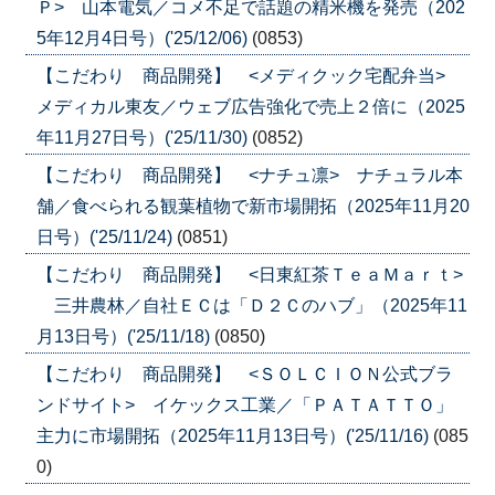
Ｐ> 山本電気／コメ不足で話題の精米機を発売（202
5年12月4日号）('25/12/06)
(0853)
【こだわり 商品開発】 <メディクック宅配弁当>
メディカル東友／ウェブ広告強化で売上２倍に（2025
年11月27日号）('25/11/30)
(0852)
【こだわり 商品開発】 <ナチュ凛> ナチュラル本
舗／食べられる観葉植物で新市場開拓（2025年11月20
日号）('25/11/24)
(0851)
【こだわり 商品開発】 <日東紅茶ＴｅａＭａｒｔ>
三井農林／自社ＥＣは「Ｄ２Ｃのハブ」（2025年11
月13日号）('25/11/18)
(0850)
【こだわり 商品開発】 <ＳＯＬＣＩＯＮ公式ブラ
ンドサイト> イケックス工業／「ＰＡＴＡＴＴＯ」
主力に市場開拓（2025年11月13日号）('25/11/16)
(085
0)