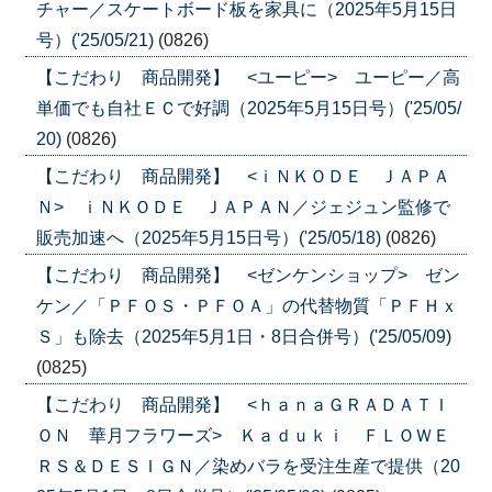
チャー／スケートボード板を家具に（2025年5月15日
号）('25/05/21)
(0826)
【こだわり 商品開発】 <ユーピー> ユーピー／高
単価でも自社ＥＣで好調（2025年5月15日号）('25/05/
20)
(0826)
【こだわり 商品開発】 <ｉＮＫＯＤＥ ＪＡＰＡ
Ｎ> ｉＮＫＯＤＥ ＪＡＰＡＮ／ジェジュン監修で
販売加速へ（2025年5月15日号）('25/05/18)
(0826)
【こだわり 商品開発】 <ゼンケンショップ> ゼン
ケン／「ＰＦＯＳ・ＰＦＯＡ」の代替物質「ＰＦＨｘ
Ｓ」も除去（2025年5月1日・8日合併号）('25/05/09)
(0825)
【こだわり 商品開発】 <ｈａｎａＧＲＡＤＡＴＩ
ＯＮ 華月フラワーズ> Ｋａｄｕｋｉ ＦＬＯＷＥ
ＲＳ＆ＤＥＳＩＧＮ／染めバラを受注生産で提供（20