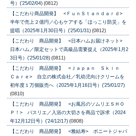
号）('25/02/04)
(0812)
【こだわり商品開発】 <ＦｕｎＳｔａｎｄａｒｄ>
半年で売上２億円／心もケアする「ほっこり防災」を
提唱（2025年1月30日号）('25/01/31)
(0812)
【こだわり 商品開発】 <日本ハムお届けネット>
日本ハム／限定セットで高級品需要捉え（2025年1月2
3日号）('25/01/28)
(0811)
【こだわり 商品開発】 <Ｊａｐａｎ Ｓｋｉｎ
Ｃａｒｅ> 自立の株式会社／乳幼児向けクリームを
初年度１万個販売へ（2025年1月16日号）('25/01/27)
(0810)
【こだわり 商品開発】 <お風呂のソムリエＳＨＯ
Ｐ！> バスリエ／入浴の大切さを商品で訴求（2024
年12月12日号）('24/12/17)
(0808)
【こだわり 商品開発】 <雅結寿> ボニートジャパ