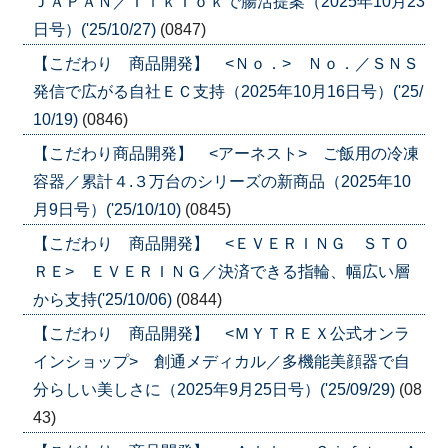
ＪＡＰＡＮ／ＴｉｋＴｏｋで腸活提案（2025年10月23
日号）('25/10/27)
(0847)
【こだわり 商品開発】 <Ｎｏ．> Ｎｏ．／ＳＮＳ
発信で広がる自社ＥＣ支持（2025年10月16日号）('25/
10/19)
(0846)
【こだわり商品開発】 <アーネスト> ご飯用の冷凍
容器／累計４.３万台のシリーズの新商品（2025年10
月9日号）('25/10/10)
(0845)
【こだわり 商品開発】 <ＥＶＥＲＩＮＧ ＳＴＯ
ＲＥ> ＥＶＥＲＩＮＧ／決済できる指輪、幅広い層
から支持('25/10/06)
(0844)
【こだわり 商品開発】 <ＭＹＴＲＥＸ公式オンラ
インショップ> 創通メディカル／多機能美顔器で自
分らしい美しさに（2025年9月25日号）('25/09/29)
(08
43)