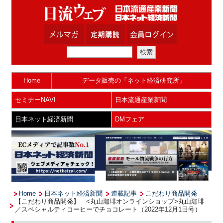
Home
データ販売の「ネット経済研究所」
セミナーNAVI
日本流通産業新聞
日本ネット経済新聞
DMフェア
Home
日本ネット経済新聞
連載記事
こだわり商品開発
【こだわり商品開発】 <丸山珈琲オンラインショップ>丸山珈琲
／スペシャルティコーヒーでチョコレート（2022年12月1日号）