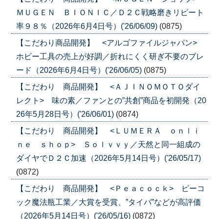
ＭＵＧＥＮ ＢＩＯＮＩＣ／Ｄ２Ｃ戦略磨きリピート
率９８％（2026年6月4日号）('26/06/09)
(0875)
【こだわり商品開発】 <アルゴファイルジャパン>
ホビー工具の売上が好調／折れにくく研ぎ不要のブレ
ード（2026年6月4日号）('26/06/05)
(0875)
【こだわり 商品開発】 <ＡＪＩＮＯＭＯＴＯダイ
レクト> 味の素／ファンとの”共創”商品を初開発（20
26年5月28日号）('26/06/01)
(0874)
【こだわり 商品開発】 <ＬＵＭＥＲＡ ｏｎｌｉ
ｎｅ ｓｈｏｐ> Ｓｏｌｖｖｙ／天然と同一組成の
ダイヤでＤ２Ｃ加速（2026年5月14日号）('26/05/17)
(0872)
【こだわり 商品開発】 <Ｐｅａｃｏｃｋ> ピーコ
ック魔法瓶工業／大賞を受賞、”タイパ”などが高評価
（2026年5月14日号）('26/05/16)
(0872)