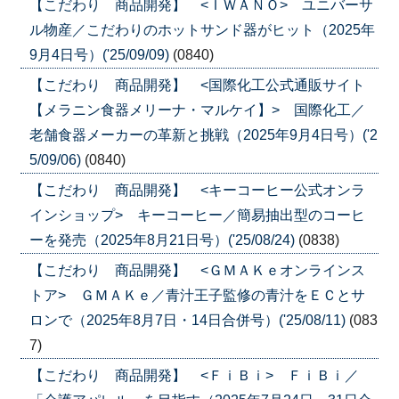
【こだわり 商品開発】 <ＩＷＡＮＯ> ユニバーサ
ル物産／こだわりのホットサンド器がヒット（2025年
9月4日号）('25/09/09)
(0840)
【こだわり 商品開発】 <国際化工公式通販サイト
【メラニン食器メリーナ・マルケイ】> 国際化工／
老舗食器メーカーの革新と挑戦（2025年9月4日号）('2
5/09/06)
(0840)
【こだわり 商品開発】 <キーコーヒー公式オンラ
インショップ> キーコーヒー／簡易抽出型のコーヒ
ーを発売（2025年8月21日号）('25/08/24)
(0838)
【こだわり 商品開発】 <ＧＭＡＫｅオンラインス
トア> ＧＭＡＫｅ／青汁王子監修の青汁をＥＣとサ
ロンで（2025年8月7日・14日合併号）('25/08/11)
(083
7)
【こだわり 商品開発】 <ＦｉＢｉ> ＦｉＢｉ／