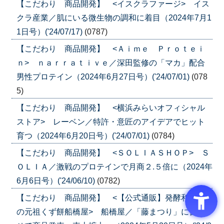
【こだわり 商品開発】 <イスクラファージ> イス
クラ産業／肌にいる微生物の調和に着目（2024年7月1
1日号）('24/07/17)
(0787)
【こだわり 商品開発】 <Ａｉｍｅ Ｐｒｏｔｅｉ
ｎ> ｎａｒｒａｔｉｖｅ／深田監修の「マカ」配合
男性プロテイン（2024年6月27日号）('24/07/01)
(078
5)
【こだわり 商品開発】 <横浜みらいオフィシャル
ストア> レーベン／特許・意匠のアイデアでヒット
育つ（2024年6月20日号）('24/07/01)
(0784)
【こだわり 商品開発】 <ＳＯＬＩＡＳＨＯＰ> Ｓ
ＯＬＩＡ／激戦のプロテインで月商２.５倍に（2024年
6月6日号）('24/06/10)
(0782)
【こだわり 商品開発】 <【公式通販】発酵和菓子
の元祖くず餅船橋屋> 船橋屋／「藤まつり」に合わ