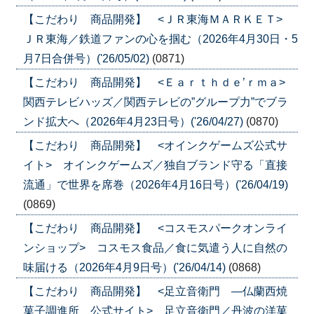
【こだわり 商品開発】 <ＪＲ東海ＭＡＲＫＥＴ>
ＪＲ東海／鉄道ファンの心を掴む（2026年4月30日・5
月7日合併号）('26/05/02)
(0871)
【こだわり 商品開発】 <Ｅａｒｔｈｄｅ’ｒｍａ>
関西テレビハッズ／関西テレビの”グループ力”でブラ
ンド拡大へ（2026年4月23日号）('26/04/27)
(0870)
【こだわり 商品開発】 <オインクゲームズ公式サ
イト> オインクゲームズ／独自ブランド守る「直接
流通」で世界を席巻（2026年4月16日号）('26/04/19)
(0869)
【こだわり 商品開発】 <コスモスパークオンライ
ンショップ> コスモス食品／食に気遣う人に自然の
味届ける（2026年4月9日号）('26/04/14)
(0868)
【こだわり 商品開発】 <足立音衛門 ―仏蘭西焼
菓子調進所 公式サイト> 足立音衛門／丹波の洋菓