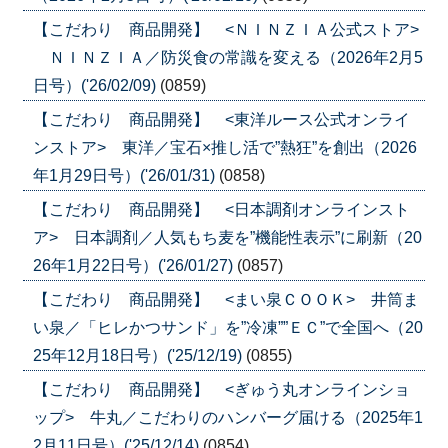
【こだわり 商品開発】 <ＮＩＮＺＩＡ公式ストア>
ＮＩＮＺＩＡ／防災食の常識を変える（2026年2月5
日号）('26/02/09)
(0859)
【こだわり 商品開発】 <東洋ルース公式オンライ
ンストア> 東洋／宝石×推し活で”熱狂”を創出（2026
年1月29日号）('26/01/31)
(0858)
【こだわり 商品開発】 <日本調剤オンラインスト
ア> 日本調剤／人気もち麦を”機能性表示”に刷新（20
26年1月22日号）('26/01/27)
(0857)
【こだわり 商品開発】 <まい泉ＣＯＯＫ> 井筒ま
い泉／「ヒレかつサンド」を”冷凍””ＥＣ”で全国へ（20
25年12月18日号）('25/12/19)
(0855)
【こだわり 商品開発】 <ぎゅう丸オンラインショ
ップ> 牛丸／こだわりのハンバーグ届ける（2025年1
2月11日号）('25/12/14)
(0854)