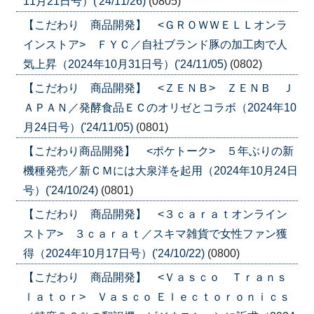
11月21日号）('24/11/26)
(0805)
【こだわり 商品開発】 <ＧＲＯＷＷＥＬＬオンラ
インストア> ＦＹＣ／自社ブランド豚の加工肉で人
気上昇（2024年10月31日号）('24/11/05)
(0802)
【こだわり 商品開発】 <ＺＥＮＢ> ＺＥＮＢ Ｊ
ＡＰＡＮ／発酵食品ＥＣのオリゼとコラボ（2024年10
月24日号）('24/11/05)
(0801)
【こだわり商品開発】 <ポケトーク> ５年ぶりの新
機種発売／新ＣＭには大泉洋を起用（2024年10月24日
号）('24/10/24)
(0801)
【こだわり 商品開発】 <３ｃａｒａｔオンライン
ストア> ３ｃａｒａｔ／スキマ雑貨で女性ファン獲
得（2024年10月17日号）('24/10/22)
(0800)
【こだわり 商品開発】 <Ｖａｓｃｏ Ｔｒａｎｓ
ｌａｔｏｒ> Ｖａｓｃｏ Ｅｌｅｃｔｏｒｏｎｉｃｓ