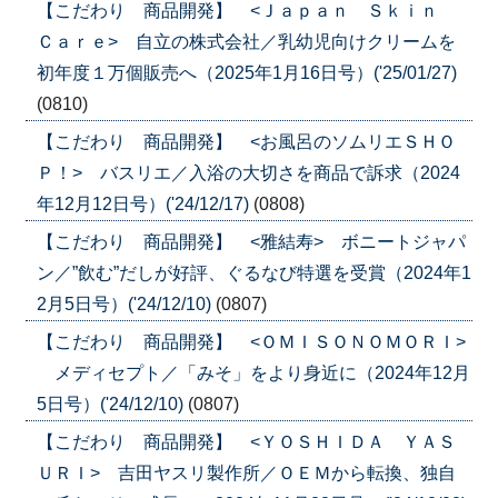
【こだわり 商品開発】 <Ｊａｐａｎ Ｓｋｉｎ
Ｃａｒｅ> 自立の株式会社／乳幼児向けクリームを
初年度１万個販売へ（2025年1月16日号）('25/01/27)
(0810)
【こだわり 商品開発】 <お風呂のソムリエＳＨＯ
Ｐ！> バスリエ／入浴の大切さを商品で訴求（2024
年12月12日号）('24/12/17)
(0808)
【こだわり 商品開発】 <雅結寿> ボニートジャパ
ン／”飲む”だしが好評、ぐるなび特選を受賞（2024年1
2月5日号）('24/12/10)
(0807)
【こだわり 商品開発】 <ＯＭＩＳＯＮＯＭＯＲＩ>
メディセプト／「みそ」をより身近に（2024年12月
5日号）('24/12/10)
(0807)
【こだわり 商品開発】 <ＹＯＳＨＩＤＡ ＹＡＳ
ＵＲＩ> 吉田ヤスリ製作所／ＯＥＭから転換、独自