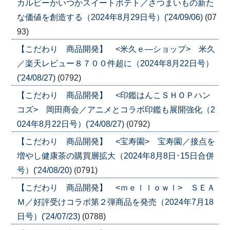
カルビーかいつかスイートポテト／さつまいもの新た
な価値を創造する（2024年8月29日号）('24/09/06)
(07
93)
【こだわり 商品開発】 <米久ｅ―ショップ> 米久
／楽天レビュー８７００件超に（2024年8月22日号）
('24/08/27)
(0792)
【こだわり 商品開発】 <印鑑はんこＳＨＯＰハン
コズ> 岡田商会／アニメとコラボ印鑑も展開強化（2
024年8月22日号）('24/08/27)
(0792)
【こだわり 商品開発】 <宝寿園> 宝寿園／接点を
増やし健康茶の購買層拡大（2024年8月8日･15日合併
号）('24/08/20)
(0791)
【こだわり 商品開発】 <ｍｅｌｌｏｗｌ> ＳＥＡ
Ｍ／好評受けコラボ第２弾商品を発売（2024年7月18
日号）('24/07/23)
(0788)