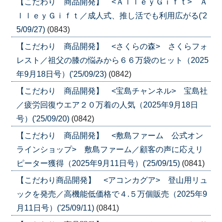
【こだわり 商品開発】 <ＡｌｌｅｙＧｉｆｔ> Ａ
ｌｌｅｙＧｉｆｔ／成人式、推し活でも利用広がる('2
5/09/27)
(0843)
【こだわり 商品開発】 <さくらの森> さくらフォ
レスト／祖父の膝の悩みから６６万袋のヒット（2025
年9月18日号）('25/09/23)
(0842)
【こだわり 商品開発】 <宝島チャンネル> 宝島社
／疲労回復ウエア２０万着の人気（2025年9月18日
号）('25/09/20)
(0842)
【こだわり 商品開発】 <敷島ファーム 公式オン
ラインショップ> 敷島ファーム／顧客の声に応えリ
ピーター獲得（2025年9月11日号）('25/09/15)
(0841)
【こだわり商品開発】 <アコンカグア> 登山用リュ
ックを発売／高機能低価格で４.５万個販売（2025年9
月11日号）('25/09/11)
(0841)