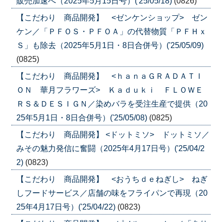
販売加速へ（2025年5月15日号）('25/05/18)
(0826)
【こだわり 商品開発】 <ゼンケンショップ> ゼン
ケン／「ＰＦＯＳ・ＰＦＯＡ」の代替物質「ＰＦＨｘ
Ｓ」も除去（2025年5月1日・8日合併号）('25/05/09)
(0825)
【こだわり 商品開発】 <ｈａｎａＧＲＡＤＡＴＩ
ＯＮ 華月フラワーズ> Ｋａｄｕｋｉ ＦＬＯＷＥ
ＲＳ＆ＤＥＳＩＧＮ／染めバラを受注生産で提供（20
25年5月1日・8日合併号）('25/05/08)
(0825)
【こだわり 商品開発】 <ドットミソ> ドットミソ／
みその魅力発信に奮闘（2025年4月17日号）('25/04/2
2)
(0823)
【こだわり 商品開発】 <おうちｄｅねぎし> ねぎ
しフードサービス／店舗の味をフライパンで再現（20
25年4月17日号）('25/04/22)
(0823)