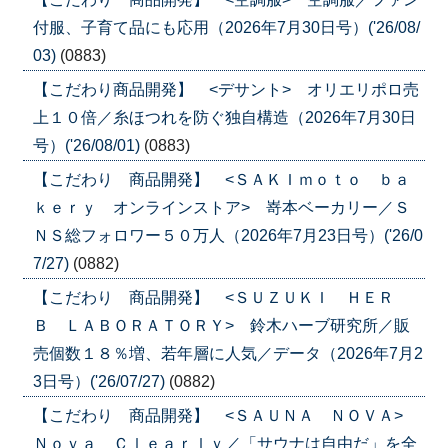
付服、子育て品にも応用（2026年7月30日号）('26/08/
03)
(0883)
【こだわり商品開発】 <デサント> オリエリポロ売
上１０倍／糸ほつれを防ぐ独自構造（2026年7月30日
号）('26/08/01)
(0883)
【こだわり 商品開発】 <ＳＡＫＩｍｏｔｏ ｂａ
ｋｅｒｙ オンラインストア> 嵜本ベーカリー／Ｓ
ＮＳ総フォロワー５０万人（2026年7月23日号）('26/0
7/27)
(0882)
【こだわり 商品開発】 <ＳＵＺＵＫＩ ＨＥＲ
Ｂ ＬＡＢＯＲＡＴＯＲＹ> 鈴木ハーブ研究所／販
売個数１８％増、若年層に人気／データ（2026年7月2
3日号）('26/07/27)
(0882)
【こだわり 商品開発】 <ＳＡＵＮＡ ＮＯＶＡ>
Ｎｏｖａ Ｃｌｅａｒｌｙ／「サウナは自由だ」を全