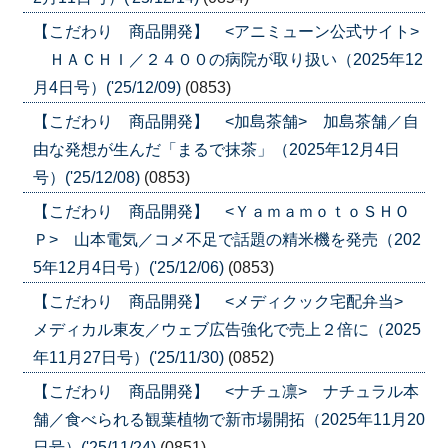
【こだわり 商品開発】 <アニミューン公式サイト>
ＨＡＣＨＩ／２４００の病院が取り扱い（2025年12
月4日号）('25/12/09)
(0853)
【こだわり 商品開発】 <加島茶舗> 加島茶舗／自
由な発想が生んだ「まるで抹茶」（2025年12月4日
号）('25/12/08)
(0853)
【こだわり 商品開発】 <ＹａｍａｍｏｔｏＳＨＯ
Ｐ> 山本電気／コメ不足で話題の精米機を発売（202
5年12月4日号）('25/12/06)
(0853)
【こだわり 商品開発】 <メディクック宅配弁当>
メディカル東友／ウェブ広告強化で売上２倍に（2025
年11月27日号）('25/11/30)
(0852)
【こだわり 商品開発】 <ナチュ凛> ナチュラル本
舗／食べられる観葉植物で新市場開拓（2025年11月20
日号）('25/11/24)
(0851)