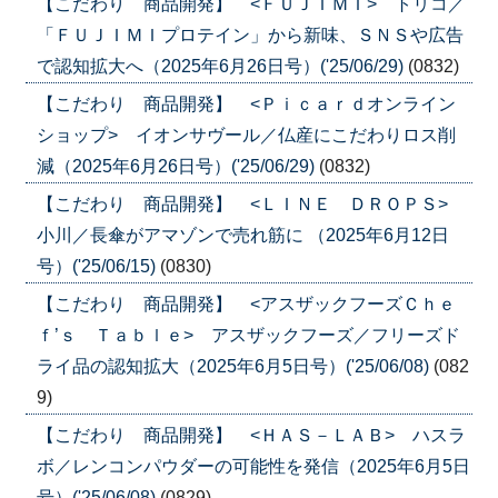
【こだわり 商品開発】 <ＦＵＪＩＭＩ> トリコ／
「ＦＵＪＩＭＩプロテイン」から新味、ＳＮＳや広告
で認知拡大へ（2025年6月26日号）('25/06/29)
(0832)
【こだわり 商品開発】 <Ｐｉｃａｒｄオンライン
ショップ> イオンサヴール／仏産にこだわりロス削
減（2025年6月26日号）('25/06/29)
(0832)
【こだわり 商品開発】 <ＬＩＮＥ ＤＲＯＰＳ>
小川／長傘がアマゾンで売れ筋に （2025年6月12日
号）('25/06/15)
(0830)
【こだわり 商品開発】 <アスザックフーズＣｈｅ
ｆ’ｓ Ｔａｂｌｅ> アスザックフーズ／フリーズド
ライ品の認知拡大（2025年6月5日号）('25/06/08)
(082
9)
【こだわり 商品開発】 <ＨＡＳ－ＬＡＢ> ハスラ
ボ／レンコンパウダーの可能性を発信（2025年6月5日
号）('25/06/08)
(0829)