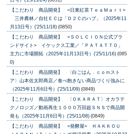
【こだわり 商品開発】 <日東紅茶ＴｅａＭａｒｔ>
三井農林／自社ＥＣは「Ｄ２Ｃのハブ」（2025年11
月13日号）('25/11/18)
(0850)
【こだわり 商品開発】 <ＳＯＬＣＩＯＮ公式ブラ
ンドサイト> イケックス工業／「ＰＡＴＡＴＴＯ」
主力に市場開拓（2025年11月13日号）('25/11/16)
(085
0)
【こだわり 商品開発】 〈白ごはん．ｃｏｍスト
ア〉山本佐太郎商店／食べ飽きない商品づくり強みに
（2025年11月6日号）('25/11/09)
(0849)
【こだわり 商品開発】 〈ＯＫＡＲＡＴ〉オカラテ
クノロジズ／動画再生１０００万回超ＳＮＳで商品開
発も（2025年11月6日号）('25/11/08)
(0849)
【こだわり 商品開発】 <発酵屋> ＨＡＫＫＯＵ