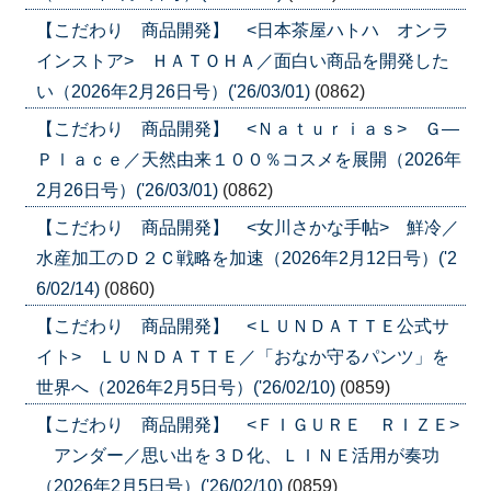
【こだわり 商品開発】 <日本茶屋ハトハ オンラ
インストア> ＨＡＴＯＨＡ／面白い商品を開発した
い（2026年2月26日号）('26/03/01)
(0862)
【こだわり 商品開発】 <Ｎａｔｕｒｉａｓ> Ｇ―
Ｐｌａｃｅ／天然由来１００％コスメを展開（2026年
2月26日号）('26/03/01)
(0862)
【こだわり 商品開発】 <女川さかな手帖> 鮮冷／
水産加工のＤ２Ｃ戦略を加速（2026年2月12日号）('2
6/02/14)
(0860)
【こだわり 商品開発】 <ＬＵＮＤＡＴＴＥ公式サ
イト> ＬＵＮＤＡＴＴＥ／「おなか守るパンツ」を
世界へ（2026年2月5日号）('26/02/10)
(0859)
【こだわり 商品開発】 <ＦＩＧＵＲＥ ＲＩＺＥ>
アンダー／思い出を３Ｄ化、ＬＩＮＥ活用が奏功
（2026年2月5日号）('26/02/10)
(0859)