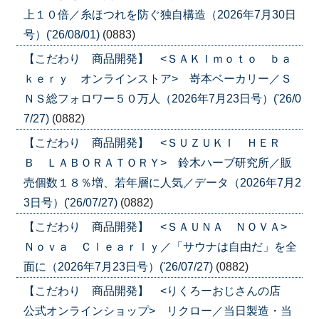
上１０倍／糸ほつれを防ぐ独自構造（2026年7月30日
号）('26/08/01)
(0883)
【こだわり 商品開発】 <ＳＡＫＩｍｏｔｏ ｂａ
ｋｅｒｙ オンラインストア> 嵜本ベーカリー／Ｓ
ＮＳ総フォロワー５０万人（2026年7月23日号）('26/0
7/27)
(0882)
【こだわり 商品開発】 <ＳＵＺＵＫＩ ＨＥＲ
Ｂ ＬＡＢＯＲＡＴＯＲＹ> 鈴木ハーブ研究所／販
売個数１８％増、若年層に人気／データ（2026年7月2
3日号）('26/07/27)
(0882)
【こだわり 商品開発】 <ＳＡＵＮＡ ＮＯＶＡ>
Ｎｏｖａ Ｃｌｅａｒｌｙ／「サウナは自由だ」を全
面に（2026年7月23日号）('26/07/27)
(0882)
【こだわり 商品開発】 <りくろーおじさんの店
公式オンラインショップ> リクロー／当日製造・当