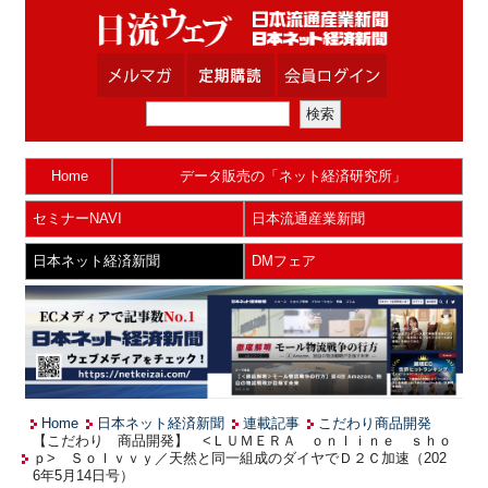
Home
データ販売の「ネット経済研究所」
セミナーNAVI
日本流通産業新聞
日本ネット経済新聞
DMフェア
Home
日本ネット経済新聞
連載記事
こだわり商品開発
【こだわり 商品開発】 <ＬＵＭＥＲＡ ｏｎｌｉｎｅ ｓｈｏ
ｐ> Ｓｏｌｖｖｙ／天然と同一組成のダイヤでＤ２Ｃ加速（202
6年5月14日号）