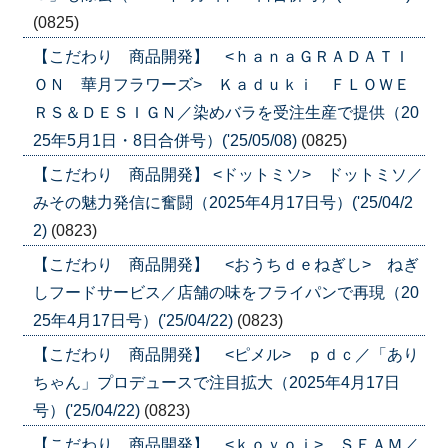
(0825)
【こだわり 商品開発】 <ｈａｎａＧＲＡＤＡＴＩ
ＯＮ 華月フラワーズ> Ｋａｄｕｋｉ ＦＬＯＷＥ
ＲＳ＆ＤＥＳＩＧＮ／染めバラを受注生産で提供（20
25年5月1日・8日合併号）('25/05/08)
(0825)
【こだわり 商品開発】 <ドットミソ> ドットミソ／
みその魅力発信に奮闘（2025年4月17日号）('25/04/2
2)
(0823)
【こだわり 商品開発】 <おうちｄｅねぎし> ねぎ
しフードサービス／店舗の味をフライパンで再現（20
25年4月17日号）('25/04/22)
(0823)
【こだわり 商品開発】 <ピメル> ｐｄｃ／「あり
ちゃん」プロデュースで注目拡大（2025年4月17日
号）('25/04/22)
(0823)
【こだわり 商品開発】 <ｋｏｙｏｉ> ＳＥＡＭ／