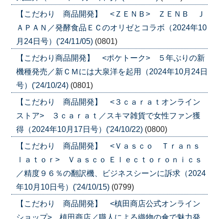
【こだわり 商品開発】 <ＺＥＮＢ> ＺＥＮＢ Ｊ
ＡＰＡＮ／発酵食品ＥＣのオリゼとコラボ（2024年10
月24日号）('24/11/05)
(0801)
【こだわり商品開発】 <ポケトーク> ５年ぶりの新
機種発売／新ＣＭには大泉洋を起用（2024年10月24日
号）('24/10/24)
(0801)
【こだわり 商品開発】 <３ｃａｒａｔオンライン
ストア> ３ｃａｒａｔ／スキマ雑貨で女性ファン獲
得（2024年10月17日号）('24/10/22)
(0800)
【こだわり 商品開発】 <Ｖａｓｃｏ Ｔｒａｎｓ
ｌａｔｏｒ> Ｖａｓｃｏ Ｅｌｅｃｔｏｒｏｎｉｃｓ
／精度９６％の翻訳機、ビジネスシーンに訴求（2024
年10月10日号）('24/10/15)
(0799)
【こだわり 商品開発】 <槙田商店公式オンライン
ショップ> 槙田商店／職人による織物の傘で魅力発