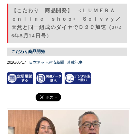
【こだわり 商品開発】 <ＬＵＭＥＲＡ
ｏｎｌｉｎｅ ｓｈｏｐ> Ｓｏｌｖｖｙ／
天然と同一組成のダイヤでＤ２Ｃ加速（202
6年5月14日号）
こだわり商品開発
2026/05/17
日本ネット経済新聞
連載記事