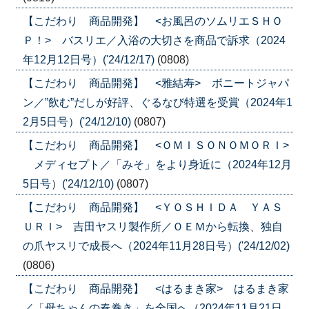
【こだわり 商品開発】 <お風呂のソムリエＳＨＯ
Ｐ！> バスリエ／入浴の大切さを商品で訴求（2024
年12月12日号）('24/12/17)
(0808)
【こだわり 商品開発】 <雅結寿> ボニートジャパ
ン／”飲む”だしが好評、ぐるなび特選を受賞（2024年1
2月5日号）('24/12/10)
(0807)
【こだわり 商品開発】 <ＯＭＩＳＯＮＯＭＯＲＩ>
メディセプト／「みそ」をより身近に（2024年12月
5日号）('24/12/10)
(0807)
【こだわり 商品開発】 <ＹＯＳＨＩＤＡ ＹＡＳ
ＵＲＩ> 吉田ヤスリ製作所／ＯＥＭから転換、独自
の爪ヤスリで成長へ（2024年11月28日号）('24/12/02)
(0806)
【こだわり 商品開発】 <はるまき家> はるまき家
／「母ちゃんの春巻き」を全国へ（2024年11月21日