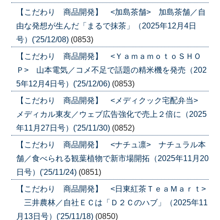
【こだわり 商品開発】 <加島茶舗> 加島茶舗／自
由な発想が生んだ「まるで抹茶」（2025年12月4日
号）('25/12/08)
(0853)
【こだわり 商品開発】 <ＹａｍａｍｏｔｏＳＨＯ
Ｐ> 山本電気／コメ不足で話題の精米機を発売（202
5年12月4日号）('25/12/06)
(0853)
【こだわり 商品開発】 <メディクック宅配弁当>
メディカル東友／ウェブ広告強化で売上２倍に（2025
年11月27日号）('25/11/30)
(0852)
【こだわり 商品開発】 <ナチュ凛> ナチュラル本
舗／食べられる観葉植物で新市場開拓（2025年11月20
日号）('25/11/24)
(0851)
【こだわり 商品開発】 <日東紅茶ＴｅａＭａｒｔ>
三井農林／自社ＥＣは「Ｄ２Ｃのハブ」（2025年11
月13日号）('25/11/18)
(0850)