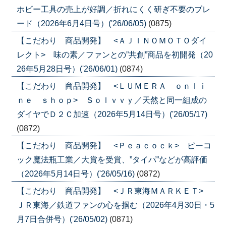
ホビー工具の売上が好調／折れにくく研ぎ不要のブレ
ード（2026年6月4日号）('26/06/05)
(0875)
【こだわり 商品開発】 <ＡＪＩＮＯＭＯＴＯダイ
レクト> 味の素／ファンとの”共創”商品を初開発（20
26年5月28日号）('26/06/01)
(0874)
【こだわり 商品開発】 <ＬＵＭＥＲＡ ｏｎｌｉ
ｎｅ ｓｈｏｐ> Ｓｏｌｖｖｙ／天然と同一組成の
ダイヤでＤ２Ｃ加速（2026年5月14日号）('26/05/17)
(0872)
【こだわり 商品開発】 <Ｐｅａｃｏｃｋ> ピーコ
ック魔法瓶工業／大賞を受賞、”タイパ”などが高評価
（2026年5月14日号）('26/05/16)
(0872)
【こだわり 商品開発】 <ＪＲ東海ＭＡＲＫＥＴ>
ＪＲ東海／鉄道ファンの心を掴む（2026年4月30日・5
月7日合併号）('26/05/02)
(0871)