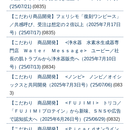
('25/07/21)
(0835)
【こだわり商品開発】フェリシモ「復刻ワンピース」
／共感呼び、受注は想定の２倍以上（2025年7月17日
号）('25/07/17)
(0835)
【こだわり 商品開発】 <浄水器 水素水生成器専
門店 Ｗａｔｅｒ Ｍｅｓｓａｇｅ> ユーピー／社
長の肌トラブルから浄水器販売へ（2025年7月10日
号）('25/07/13)
(0834)
【こだわり 商品開発】 <ノンピ> ノンピ／オイシ
ックスと共同開発（2025年7月3日号）('25/07/06)
(083
3)
【こだわり 商品開発】 <ＦＵＪＩＭＩ> トリコ／
「ＦＵＪＩＭＩプロテイン」から新味、ＳＮＳや広告
で認知拡大へ（2025年6月26日号）('25/06/29)
(0832)
【こだわり 商品開発】 <Ｐｉｃａｒｄオンライン