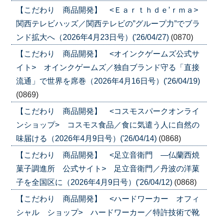
【こだわり 商品開発】 <Ｅａｒｔｈｄｅ’ｒｍａ>
関西テレビハッズ／関西テレビの”グループ力”でブラ
ンド拡大へ（2026年4月23日号）('26/04/27)
(0870)
【こだわり 商品開発】 <オインクゲームズ公式サ
イト> オインクゲームズ／独自ブランド守る「直接
流通」で世界を席巻（2026年4月16日号）('26/04/19)
(0869)
【こだわり 商品開発】 <コスモスパークオンライ
ンショップ> コスモス食品／食に気遣う人に自然の
味届ける（2026年4月9日号）('26/04/14)
(0868)
【こだわり 商品開発】 <足立音衛門 ―仏蘭西焼
菓子調進所 公式サイト> 足立音衛門／丹波の洋菓
子を全国区に（2026年4月9日号）('26/04/12)
(0868)
【こだわり 商品開発】 <ハードワーカー オフィ
シャル ショップ> ハードワーカー／特許技術で靴