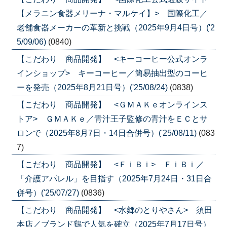
【メラニン食器メリーナ・マルケイ】> 国際化工／
老舗食器メーカーの革新と挑戦（2025年9月4日号）('2
5/09/06)
(0840)
【こだわり 商品開発】 <キーコーヒー公式オンラ
インショップ> キーコーヒー／簡易抽出型のコーヒ
ーを発売（2025年8月21日号）('25/08/24)
(0838)
【こだわり 商品開発】 <ＧＭＡＫｅオンラインス
トア> ＧＭＡＫｅ／青汁王子監修の青汁をＥＣとサ
ロンで（2025年8月7日・14日合併号）('25/08/11)
(083
7)
【こだわり 商品開発】 <ＦｉＢｉ> ＦｉＢｉ／
「介護アパレル」を目指す（2025年7月24日・31日合
併号）('25/07/27)
(0836)
【こだわり 商品開発】 <水郷のとりやさん> 須田
本店／ブランド鶏で人気を確立（2025年7月17日号）