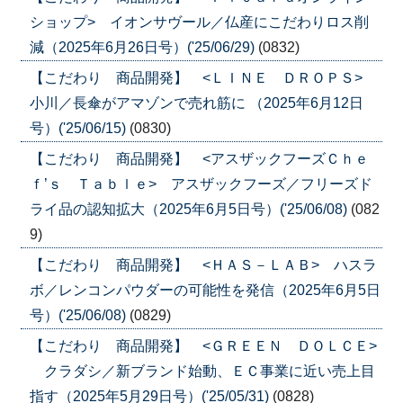
ショップ> イオンサヴール／仏産にこだわりロス削
減（2025年6月26日号）('25/06/29)
(0832)
【こだわり 商品開発】 <ＬＩＮＥ ＤＲＯＰＳ>
小川／長傘がアマゾンで売れ筋に （2025年6月12日
号）('25/06/15)
(0830)
【こだわり 商品開発】 <アスザックフーズＣｈｅ
ｆ’ｓ Ｔａｂｌｅ> アスザックフーズ／フリーズド
ライ品の認知拡大（2025年6月5日号）('25/06/08)
(082
9)
【こだわり 商品開発】 <ＨＡＳ－ＬＡＢ> ハスラ
ボ／レンコンパウダーの可能性を発信（2025年6月5日
号）('25/06/08)
(0829)
【こだわり 商品開発】 <ＧＲＥＥＮ ＤＯＬＣＥ>
クラダシ／新ブランド始動、ＥＣ事業に近い売上目
指す（2025年5月29日号）('25/05/31)
(0828)