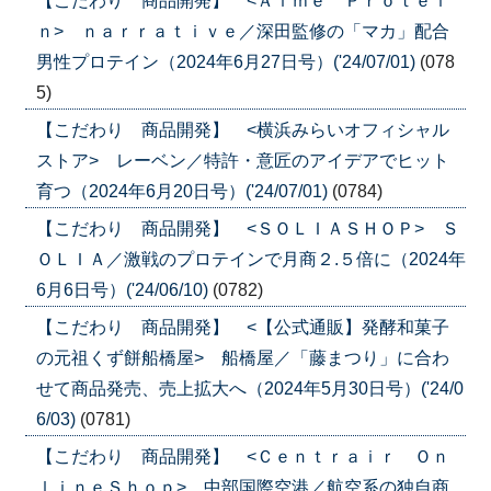
【こだわり 商品開発】 <Ａｉｍｅ Ｐｒｏｔｅｉ
ｎ> ｎａｒｒａｔｉｖｅ／深田監修の「マカ」配合
男性プロテイン（2024年6月27日号）('24/07/01)
(078
5)
【こだわり 商品開発】 <横浜みらいオフィシャル
ストア> レーベン／特許・意匠のアイデアでヒット
育つ（2024年6月20日号）('24/07/01)
(0784)
【こだわり 商品開発】 <ＳＯＬＩＡＳＨＯＰ> Ｓ
ＯＬＩＡ／激戦のプロテインで月商２.５倍に（2024年
6月6日号）('24/06/10)
(0782)
【こだわり 商品開発】 <【公式通販】発酵和菓子
の元祖くず餅船橋屋> 船橋屋／「藤まつり」に合わ
せて商品発売、売上拡大へ（2024年5月30日号）('24/0
6/03)
(0781)
【こだわり 商品開発】 <Ｃｅｎｔｒａｉｒ Ｏｎ
ｌｉｎｅＳｈｏｐ> 中部国際空港／航空系の独自商