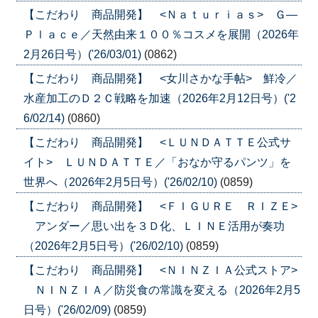
【こだわり 商品開発】 <Ｎａｔｕｒｉａｓ> Ｇ―
Ｐｌａｃｅ／天然由来１００％コスメを展開（2026年
2月26日号）('26/03/01)
(0862)
【こだわり 商品開発】 <女川さかな手帖> 鮮冷／
水産加工のＤ２Ｃ戦略を加速（2026年2月12日号）('2
6/02/14)
(0860)
【こだわり 商品開発】 <ＬＵＮＤＡＴＴＥ公式サ
イト> ＬＵＮＤＡＴＴＥ／「おなか守るパンツ」を
世界へ（2026年2月5日号）('26/02/10)
(0859)
【こだわり 商品開発】 <ＦＩＧＵＲＥ ＲＩＺＥ>
アンダー／思い出を３Ｄ化、ＬＩＮＥ活用が奏功
（2026年2月5日号）('26/02/10)
(0859)
【こだわり 商品開発】 <ＮＩＮＺＩＡ公式ストア>
ＮＩＮＺＩＡ／防災食の常識を変える（2026年2月5
日号）('26/02/09)
(0859)