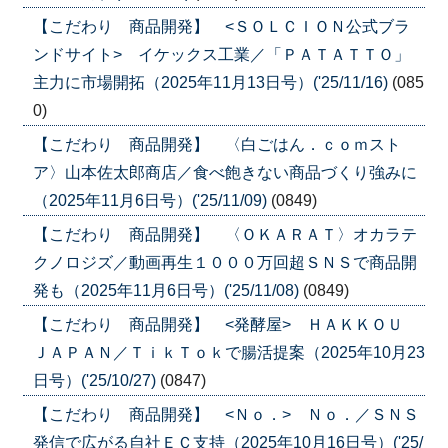
【こだわり 商品開発】 <ＳＯＬＣＩＯＮ公式ブラ
ンドサイト> イケックス工業／「ＰＡＴＡＴＴＯ」
主力に市場開拓（2025年11月13日号）('25/11/16)
(085
0)
【こだわり 商品開発】 〈白ごはん．ｃｏｍスト
ア〉山本佐太郎商店／食べ飽きない商品づくり強みに
（2025年11月6日号）('25/11/09)
(0849)
【こだわり 商品開発】 〈ＯＫＡＲＡＴ〉オカラテ
クノロジズ／動画再生１０００万回超ＳＮＳで商品開
発も（2025年11月6日号）('25/11/08)
(0849)
【こだわり 商品開発】 <発酵屋> ＨＡＫＫＯＵ
ＪＡＰＡＮ／ＴｉｋＴｏｋで腸活提案（2025年10月23
日号）('25/10/27)
(0847)
【こだわり 商品開発】 <Ｎｏ．> Ｎｏ．／ＳＮＳ
発信で広がる自社ＥＣ支持（2025年10月16日号）('25/