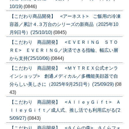
10/19)
(0846)
【こだわり商品開発】 <アーネスト> ご飯用の冷凍
容器／累計４.３万台のシリーズの新商品（2025年10
月9日号）('25/10/10)
(0845)
【こだわり 商品開発】 <ＥＶＥＲＩＮＧ ＳＴＯ
ＲＥ> ＥＶＥＲＩＮＧ／決済できる指輪、幅広い層
から支持('25/10/06)
(0844)
【こだわり 商品開発】 <ＭＹＴＲＥＸ公式オンラ
インショップ> 創通メディカル／多機能美顔器で自
分らしい美しさに（2025年9月25日号）('25/09/29)
(08
43)
【こだわり 商品開発】 <ＡｌｌｅｙＧｉｆｔ> Ａ
ｌｌｅｙＧｉｆｔ／成人式、推し活でも利用広がる('2
5/09/27)
(0843)
【こだわり 商品開発】 <さくらの森> さくらフォ