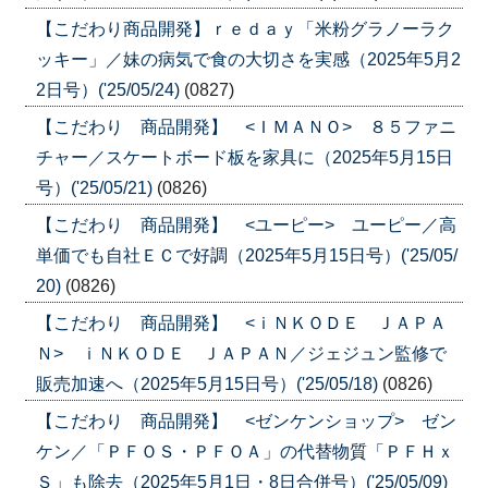
【こだわり商品開発】ｒｅｄａｙ「米粉グラノーラク
ッキー」／妹の病気で食の大切さを実感（2025年5月2
2日号）('25/05/24)
(0827)
【こだわり 商品開発】 <ＩＭＡＮＯ> ８５ファニ
チャー／スケートボード板を家具に（2025年5月15日
号）('25/05/21)
(0826)
【こだわり 商品開発】 <ユーピー> ユーピー／高
単価でも自社ＥＣで好調（2025年5月15日号）('25/05/
20)
(0826)
【こだわり 商品開発】 <ｉＮＫＯＤＥ ＪＡＰＡ
Ｎ> ｉＮＫＯＤＥ ＪＡＰＡＮ／ジェジュン監修で
販売加速へ（2025年5月15日号）('25/05/18)
(0826)
【こだわり 商品開発】 <ゼンケンショップ> ゼン
ケン／「ＰＦＯＳ・ＰＦＯＡ」の代替物質「ＰＦＨｘ
Ｓ」も除去（2025年5月1日・8日合併号）('25/05/09)