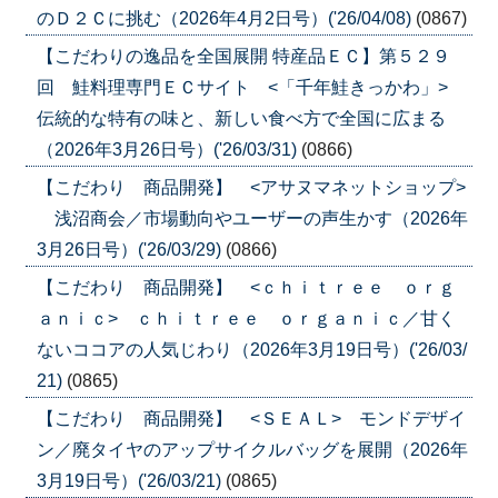
のＤ２Ｃに挑む（2026年4月2日号）('26/04/08)
(0867)
【こだわりの逸品を全国展開 特産品ＥＣ】第５２９
回 鮭料理専門ＥＣサイト <「千年鮭きっかわ」>
伝統的な特有の味と、新しい食べ方で全国に広まる
（2026年3月26日号）('26/03/31)
(0866)
【こだわり 商品開発】 <アサヌマネットショップ>
浅沼商会／市場動向やユーザーの声生かす（2026年
3月26日号）('26/03/29)
(0866)
【こだわり 商品開発】 <ｃｈｉｔｒｅｅ ｏｒｇ
ａｎｉｃ> ｃｈｉｔｒｅｅ ｏｒｇａｎｉｃ／甘く
ないココアの人気じわり（2026年3月19日号）('26/03/
21)
(0865)
【こだわり 商品開発】 <ＳＥＡＬ> モンドデザイ
ン／廃タイヤのアップサイクルバッグを展開（2026年
3月19日号）('26/03/21)
(0865)