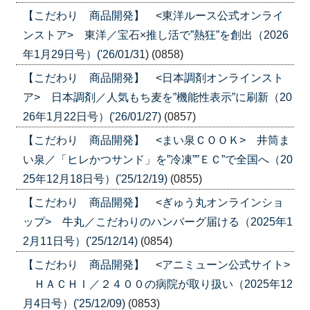
【こだわり 商品開発】 <東洋ルース公式オンライ
ンストア> 東洋／宝石×推し活で”熱狂”を創出（2026
年1月29日号）('26/01/31)
(0858)
【こだわり 商品開発】 <日本調剤オンラインスト
ア> 日本調剤／人気もち麦を”機能性表示”に刷新（20
26年1月22日号）('26/01/27)
(0857)
【こだわり 商品開発】 <まい泉ＣＯＯＫ> 井筒ま
い泉／「ヒレかつサンド」を”冷凍””ＥＣ”で全国へ（20
25年12月18日号）('25/12/19)
(0855)
【こだわり 商品開発】 <ぎゅう丸オンラインショ
ップ> 牛丸／こだわりのハンバーグ届ける（2025年1
2月11日号）('25/12/14)
(0854)
【こだわり 商品開発】 <アニミューン公式サイト>
ＨＡＣＨＩ／２４００の病院が取り扱い（2025年12
月4日号）('25/12/09)
(0853)