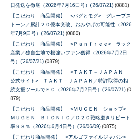
日発送を徹底（2026年7月16日号）('26/07/21)
(0881)
【こだわり 商品開発】 <パグとモグ> グレープス
トーン／累計２０億本突破、おみやげの可能性（2026
年7月9日号）('26/07/21)
(0880)
【こだわり 商品開発】 <Ｐａｎｆｒｅｅ> ラック
産業／独自生地で根強いファン獲得（2026年7月2日
号）('26/07/21)
(0879)
【こだわり 商品開発】 <ＴＡＫＴ－ＪＡＰＡＮ
公式サイト> ＴＡＫＴ－ＪＡＰＡＮ／特許取得の相
続支援ツールでＥＣ（2026年7月2日号）('26/07/21)
(0
879)
【こだわり 商品開発】 <ＭＵＧＥＮ ショップ>
ＭＵＧＥＮ ＢＩＯＮＩＣ／Ｄ２Ｃ戦略磨きリピート
率９８％（2026年6月4日号）('26/06/09)
(0875)
【こだわり商品開発】 <アルゴファイルジャパン>