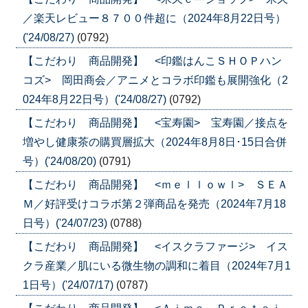
／楽天レビュー８７００件超に（2024年8月22日号）
('24/08/27)
(0792)
【こだわり 商品開発】 <印鑑はんこＳＨＯＰハン
コズ> 岡田商会／アニメとコラボ印鑑も展開強化（2
024年8月22日号）('24/08/27)
(0792)
【こだわり 商品開発】 <宝寿園> 宝寿園／接点を
増やし健康茶の購買層拡大（2024年8月8日･15日合併
号）('24/08/20)
(0791)
【こだわり 商品開発】 <ｍｅｌｌｏｗｌ> ＳＥＡ
Ｍ／好評受けコラボ第２弾商品を発売（2024年7月18
日号）('24/07/23)
(0788)
【こだわり 商品開発】 <イスクラファージ> イス
クラ産業／肌にいる微生物の調和に着目（2024年7月1
1日号）('24/07/17)
(0787)