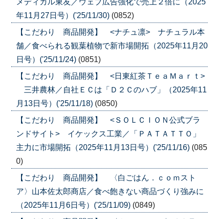
メディカル東友／ウェブ広告強化で売上２倍に（2025
年11月27日号）('25/11/30)
(0852)
【こだわり 商品開発】 <ナチュ凛> ナチュラル本
舗／食べられる観葉植物で新市場開拓（2025年11月20
日号）('25/11/24)
(0851)
【こだわり 商品開発】 <日東紅茶ＴｅａＭａｒｔ>
三井農林／自社ＥＣは「Ｄ２Ｃのハブ」（2025年11
月13日号）('25/11/18)
(0850)
【こだわり 商品開発】 <ＳＯＬＣＩＯＮ公式ブラ
ンドサイト> イケックス工業／「ＰＡＴＡＴＴＯ」
主力に市場開拓（2025年11月13日号）('25/11/16)
(085
0)
【こだわり 商品開発】 〈白ごはん．ｃｏｍスト
ア〉山本佐太郎商店／食べ飽きない商品づくり強みに
（2025年11月6日号）('25/11/09)
(0849)