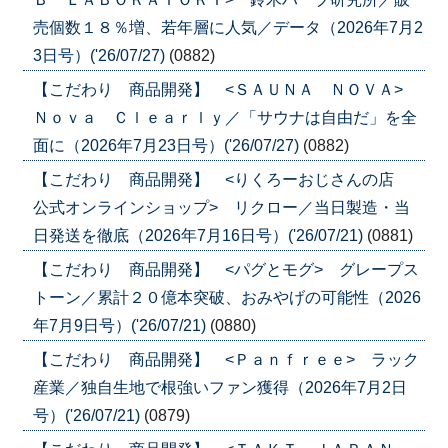
売個数１８％増、若年層に人気／データ（2026年7月2
3日号）('26/07/27)
(0882)
【こだわり 商品開発】 <ＳＡＵＮＡ ＮＯＶＡ>
Ｎｏｖａ Ｃｌｅａｒｌｙ／「サウナは自由だ」を全
面に（2026年7月23日号）('26/07/27)
(0882)
【こだわり 商品開発】 <りくろーおじさんの店
公式オンラインショップ> リクロー／当日製造・当
日発送を徹底（2026年7月16日号）('26/07/21)
(0881)
【こだわり 商品開発】 <パグとモグ> グレープス
トーン／累計２０億本突破、おみやげの可能性（2026
年7月9日号）('26/07/21)
(0880)
【こだわり 商品開発】 <Ｐａｎｆｒｅｅ> ラック
産業／独自生地で根強いファン獲得（2026年7月2日
号）('26/07/21)
(0879)