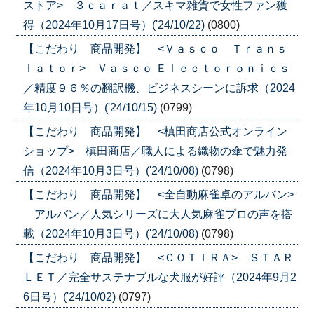
ストア> ３ｃａｒａｔ／スキマ雑貨で女性ファン獲
得（2024年10月17日号）('24/10/22)
(0800)
【こだわり 商品開発】 <Ｖａｓｃｏ Ｔｒａｎｓ
ｌａｔｏｒ> Ｖａｓｃｏ Ｅｌｅｃｔｏｒｏｎｉｃｓ
／精度９６％の翻訳機、ビジネスシーンに訴求（2024
年10月10日号）('24/10/15)
(0799)
【こだわり 商品開発】 <槙田商店公式オンライン
ショップ> 槙田商店／職人による織物の傘で魅力発
信（2024年10月3日号）('24/10/08)
(0798)
【こだわり 商品開発】 <全自動麻雀卓のアルバン>
アルバン／人気シリーズに大人気麻雀プロの声を搭
載（2024年10月3日号）('24/10/08)
(0798)
【こだわり 商品開発】 <ＣＯＴＩＲＡ> ＳＴＡＲ
ＬＥＴ／完全サステナブルな犬服が好評（2024年9月2
6日号）('24/10/02)
(0797)