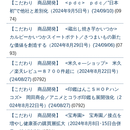
【こだわり 商品開発】 <ｐｄｃ> ｐｄｃ／”日本
初”で他社と差別化（2024年9月5日号）('24/09/10)
(09
74)
【こだわり 商品開発】 <蔵出し焼き芋かいつか>
カルビーかいつかスイートポテト／さつまいもの新た
な価値を創造する（2024年8月29日号）('24/09/06)
(07
93)
【こだわり 商品開発】 <米久ｅ―ショップ> 米久
／楽天レビュー８７００件超に（2024年8月22日号）
('24/08/27)
(0792)
【こだわり 商品開発】 <印鑑はんこＳＨＯＰハン
コズ> 岡田商会／アニメとコラボ印鑑も展開強化（2
024年8月22日号）('24/08/27)
(0792)
【こだわり 商品開発】 <宝寿園> 宝寿園／接点を
増やし健康茶の購買層拡大（2024年8月8日･15日合併