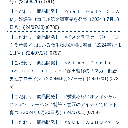
号）('24/08/20)
(0791)
【こだわり 商品開発】 <ｍｅｌｌｏｗｌ> ＳＥＡ
Ｍ／好評受けコラボ第２弾商品を発売（2024年7月18
日号）('24/07/23)
(0788)
【こだわり 商品開発】 <イスクラファージ> イス
クラ産業／肌にいる微生物の調和に着目（2024年7月1
1日号）('24/07/17)
(0787)
【こだわり 商品開発】 <Ａｉｍｅ Ｐｒｏｔｅｉ
ｎ> ｎａｒｒａｔｉｖｅ／深田監修の「マカ」配合
男性プロテイン（2024年6月27日号）('24/07/01)
(078
5)
【こだわり 商品開発】 <横浜みらいオフィシャル
ストア> レーベン／特許・意匠のアイデアでヒット
育つ（2024年6月20日号）('24/07/01)
(0784)
【こだわり 商品開発】 <ＳＯＬＩＡＳＨＯＰ> Ｓ