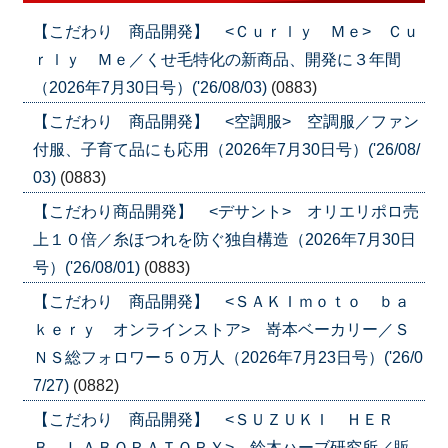
【こだわり 商品開発】 <Ｃｕｒｌｙ Ｍｅ> Ｃｕ
ｒｌｙ Ｍｅ／くせ毛特化の新商品、開発に３年間
（2026年7月30日号）('26/08/03)
(0883)
【こだわり 商品開発】 <空調服> 空調服／ファン
付服、子育て品にも応用（2026年7月30日号）('26/08/
03)
(0883)
【こだわり商品開発】 <デサント> オリエリポロ売
上１０倍／糸ほつれを防ぐ独自構造（2026年7月30日
号）('26/08/01)
(0883)
【こだわり 商品開発】 <ＳＡＫＩｍｏｔｏ ｂａ
ｋｅｒｙ オンラインストア> 嵜本ベーカリー／Ｓ
ＮＳ総フォロワー５０万人（2026年7月23日号）('26/0
7/27)
(0882)
【こだわり 商品開発】 <ＳＵＺＵＫＩ ＨＥＲ
Ｂ ＬＡＢＯＲＡＴＯＲＹ> 鈴木ハーブ研究所／販