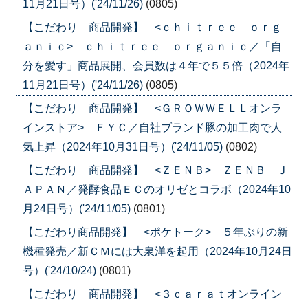
11月21日号）('24/11/26)
(0805)
【こだわり 商品開発】 <ｃｈｉｔｒｅｅ ｏｒｇ
ａｎｉｃ> ｃｈｉｔｒｅｅ ｏｒｇａｎｉｃ／「自
分を愛す」商品展開、会員数は４年で５５倍（2024年
11月21日号）('24/11/26)
(0805)
【こだわり 商品開発】 <ＧＲＯＷＷＥＬＬオンラ
インストア> ＦＹＣ／自社ブランド豚の加工肉で人
気上昇（2024年10月31日号）('24/11/05)
(0802)
【こだわり 商品開発】 <ＺＥＮＢ> ＺＥＮＢ Ｊ
ＡＰＡＮ／発酵食品ＥＣのオリゼとコラボ（2024年10
月24日号）('24/11/05)
(0801)
【こだわり商品開発】 <ポケトーク> ５年ぶりの新
機種発売／新ＣＭには大泉洋を起用（2024年10月24日
号）('24/10/24)
(0801)
【こだわり 商品開発】 <３ｃａｒａｔオンライン