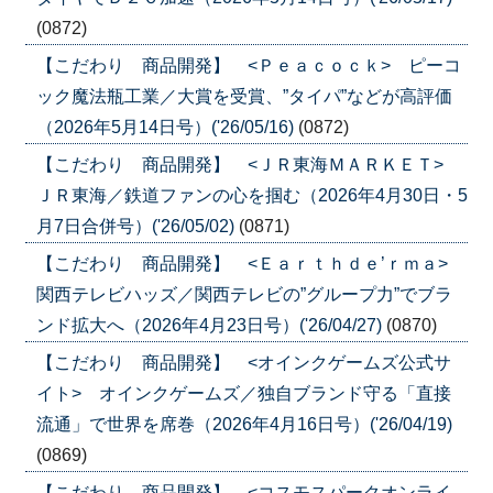
(0872)
【こだわり 商品開発】 <Ｐｅａｃｏｃｋ> ピーコ
ック魔法瓶工業／大賞を受賞、”タイパ”などが高評価
（2026年5月14日号）('26/05/16)
(0872)
【こだわり 商品開発】 <ＪＲ東海ＭＡＲＫＥＴ>
ＪＲ東海／鉄道ファンの心を掴む（2026年4月30日・5
月7日合併号）('26/05/02)
(0871)
【こだわり 商品開発】 <Ｅａｒｔｈｄｅ’ｒｍａ>
関西テレビハッズ／関西テレビの”グループ力”でブラ
ンド拡大へ（2026年4月23日号）('26/04/27)
(0870)
【こだわり 商品開発】 <オインクゲームズ公式サ
イト> オインクゲームズ／独自ブランド守る「直接
流通」で世界を席巻（2026年4月16日号）('26/04/19)
(0869)
【こだわり 商品開発】 <コスモスパークオンライ