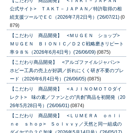
【こだわり 商品開発】 <ＴＡＫＴ－ＪＡＰＡＮ
公式サイト> ＴＡＫＴ－ＪＡＰＡＮ／特許取得の相
続支援ツールでＥＣ（2026年7月2日号）('26/07/21)
(0
879)
【こだわり 商品開発】 <ＭＵＧＥＮ ショップ>
ＭＵＧＥＮ ＢＩＯＮＩＣ／Ｄ２Ｃ戦略磨きリピート
率９８％（2026年6月4日号）('26/06/09)
(0875)
【こだわり商品開発】 <アルゴファイルジャパン>
ホビー工具の売上が好調／折れにくく研ぎ不要のブレ
ード（2026年6月4日号）('26/06/05)
(0875)
【こだわり 商品開発】 <ＡＪＩＮＯＭＯＴＯダイ
レクト> 味の素／ファンとの”共創”商品を初開発（20
26年5月28日号）('26/06/01)
(0874)
【こだわり 商品開発】 <ＬＵＭＥＲＡ ｏｎｌｉ
ｎｅ ｓｈｏｐ> Ｓｏｌｖｖｙ／天然と同一組成の
ダイヤでＤ２Ｃ加速（2026年5月14日号）('26/05/17)