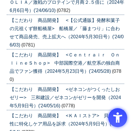
ＯＬＩＡ／激戦のプロテインで月商２.５倍に（2024年
6月6日号）('24/06/10)
(0782)
【こだわり 商品開発】 <【公式通販】発酵和菓子
の元祖くず餅船橋屋> 船橋屋／「藤まつり」に合わ
せて商品発売、売上拡大へ（2024年5月30日号）('24/0
6/03)
(0781)
【こだわり 商品開発】 <Ｃｅｎｔｒａｉｒ Ｏｎ
ｌｉｎｅＳｈｏｐ> 中部国際空港／航空系の独自商
品でファン獲得（2024年5月23日号）('24/05/28)
(078
0)
【こだわり 商品開発】 <ゼネコンがつくったしお
ゼリー> 三和建設／ゼネコンがゼリーを開発（2024
年5月9日号）('24/05/16)
(0778)
【こだわり 商品開発】 <ＫＡＩストア> 貝印／女
性に特化しケア用品を訴求（2024年5月9日号）('24/0