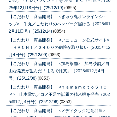
い泉／「ヒレかつサンド」を”冷凍””ＥＣ”で全国へ（20
25年12月18日号）('25/12/19)
(0855)
【こだわり 商品開発】 <ぎゅう丸オンラインショ
ップ> 牛丸／こだわりのハンバーグ届ける（2025年1
2月11日号）('25/12/14)
(0854)
【こだわり 商品開発】 <アニミューン公式サイト>
ＨＡＣＨＩ／２４００の病院が取り扱い（2025年12
月4日号）('25/12/09)
(0853)
【こだわり 商品開発】 <加島茶舗> 加島茶舗／自
由な発想が生んだ「まるで抹茶」（2025年12月4日
号）('25/12/08)
(0853)
【こだわり 商品開発】 <ＹａｍａｍｏｔｏＳＨＯ
Ｐ> 山本電気／コメ不足で話題の精米機を発売（202
5年12月4日号）('25/12/06)
(0853)
【こだわり 商品開発】 <メディクック宅配弁当>