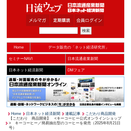
Home
データ販売の「ネット経済研究所」
セミナーNAVI
日本流通産業新聞
日本ネット経済新聞
DMフェア
Home
日本ネット経済新聞
連載記事
こだわり商品開発
【こだわり 商品開発】 <キーコーヒー公式オンラインショップ
> キーコーヒー／簡易抽出型のコーヒーを発売（2025年8月21日
号）