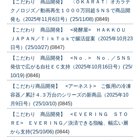
【こだわり 商品開発】 〈ＯＫＡＲＡＴ〉オカラテ
クノロジズ／動画再生１０００万回超ＳＮＳで商品開
発も（2025年11月6日号）('25/11/08)
(0849)
【こだわり 商品開発】 <発酵屋> ＨＡＫＫＯＵ
ＪＡＰＡＮ／ＴｉｋＴｏｋで腸活提案（2025年10月23
日号）('25/10/27)
(0847)
【こだわり 商品開発】 <Ｎｏ．> Ｎｏ．／ＳＮＳ
発信で広がる自社ＥＣ支持（2025年10月16日号）('25/
10/19)
(0846)
【こだわり商品開発】 <アーネスト> ご飯用の冷凍
容器／累計４.３万台のシリーズの新商品（2025年10
月9日号）('25/10/10)
(0845)
【こだわり 商品開発】 <ＥＶＥＲＩＮＧ ＳＴＯ
ＲＥ> ＥＶＥＲＩＮＧ／決済できる指輪、幅広い層
から支持('25/10/06)
(0844)