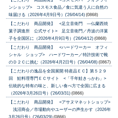
ンショップ> コスモス食品／食に気遣う人に自然の
味届ける（2026年4月9日号）('26/04/14)
(0868)
【こだわり 商品開発】 <足立音衛門 ―仏蘭西焼
菓子調進所 公式サイト> 足立音衛門／丹波の洋菓
子を全国区に（2026年4月9日号）('26/04/12)
(0868)
【こだわり 商品開発】 <ハードワーカー オフィ
シャル ショップ> ハードワーカー／特許技術で靴
のＤ２Ｃに挑む（2026年4月2日号）('26/04/08)
(0867)
【こだわりの逸品を全国展開 特産品ＥＣ】第５２９
回 鮭料理専門ＥＣサイト <「千年鮭きっかわ」>
伝統的な特有の味と、新しい食べ方で全国に広まる
（2026年3月26日号）('26/03/31)
(0866)
【こだわり 商品開発】 <アサヌマネットショップ>
浅沼商会／市場動向やユーザーの声生かす（2026年
3月26日号）('26/03/29)
(0866)