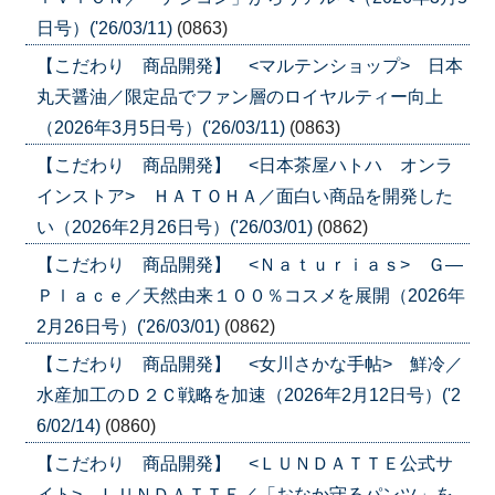
日号）('26/03/11)
(0863)
【こだわり 商品開発】 <マルテンショップ> 日本
丸天醤油／限定品でファン層のロイヤルティー向上
（2026年3月5日号）('26/03/11)
(0863)
【こだわり 商品開発】 <日本茶屋ハトハ オンラ
インストア> ＨＡＴＯＨＡ／面白い商品を開発した
い（2026年2月26日号）('26/03/01)
(0862)
【こだわり 商品開発】 <Ｎａｔｕｒｉａｓ> Ｇ―
Ｐｌａｃｅ／天然由来１００％コスメを展開（2026年
2月26日号）('26/03/01)
(0862)
【こだわり 商品開発】 <女川さかな手帖> 鮮冷／
水産加工のＤ２Ｃ戦略を加速（2026年2月12日号）('2
6/02/14)
(0860)
【こだわり 商品開発】 <ＬＵＮＤＡＴＴＥ公式サ
イト> ＬＵＮＤＡＴＴＥ／「おなか守るパンツ」を