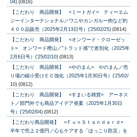
04)
(0816)
【こだわり 商品開発】 <ミートガイ> ティーエム
ジーインターナショナル／ワニやカンガルー肉など約
４００品販売（2025年2月13日号）('25/02/25)
(0814)
【こだわり 商品開発】 <オンワード・クローゼッ
ト> オンワード樫山／”トラッド感”で差別化（2025年
2月6日号）('25/02/10)
(0813)
【こだわり 商品開発】 <やのまん> やのまん／売
り場の縮小受けＥＣ強化（2025年1月30日号）('25/02/
10)
(0812)
【こだわり 商品開発】 <すまいる雑貨> アーネス
ト／部門外でも商品アイデア発案（2025年1月30日
号）('25/02/04)
(0812)
【こだわり商品開発】 <ＦｕｎＳｔａｎｄａｒｄ>
半年で売上２億円／心もケアする「ほっこり防災」を