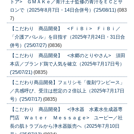
トア> ＧＭＡＫｅ／青汁王子監修の青汁をＥＣとサ
ロンで（2025年8月7日・14日合併号）('25/08/11)
(083
7)
【こだわり 商品開発】 <ＦｉＢｉ> ＦｉＢｉ／
「介護アパレル」を目指す（2025年7月24日・31日合
併号）('25/07/27)
(0836)
【こだわり 商品開発】 <水郷のとりやさん> 須田
本店／ブランド鶏で人気を確立（2025年7月17日号）
('25/07/21)
(0835)
【こだわり商品開発】フェリシモ「復刻ワンピース」
／共感呼び、受注は想定の２倍以上（2025年7月17日
号）('25/07/17)
(0835)
【こだわり 商品開発】 <浄水器 水素水生成器専
門店 Ｗａｔｅｒ Ｍｅｓｓａｇｅ> ユーピー／社
長の肌トラブルから浄水器販売へ（2025年7月10日