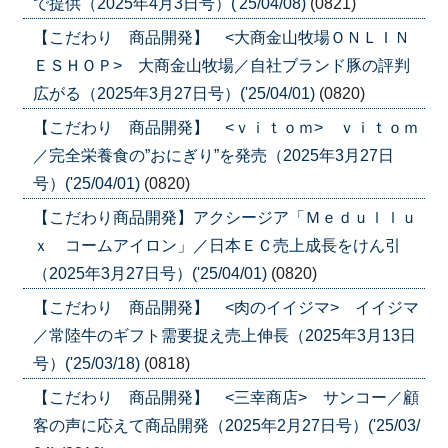
で提供（2025年4月3日号）('25/04/08)
(0821)
【こだわり 商品開発】 <大商金山牧場ＯＮＬＩＮ
ＥＳＨＯＰ> 大商金山牧場／自社ブランド豚の評判
広がる（2025年3月27日号）('25/04/01)
(0820)
【こだわり 商品開発】 <ｖｉｔｏｍ> ｖｉｔｏｍ
／完全栄養食の”おにぎり”を発売（2025年3月27日
号）('25/04/01)
(0820)
【こだわり商品開発】アクシージア「Ｍｅｄｕｌｌｕ
ｘ コームアイロン」／日本ＥＣ売上成長をけん引
（2025年3月27日号）('25/04/01)
(0820)
【こだわり 商品開発】 <肉のイイジマ> イイジマ
／常陸牛のギフト需要捉え売上伸長（2025年3月13日
号）('25/03/18)
(0818)
【こだわり 商品開発】 <三幸商店> サンコー／顧
客の声に応えて商品開発（2025年2月27日号）('25/03/