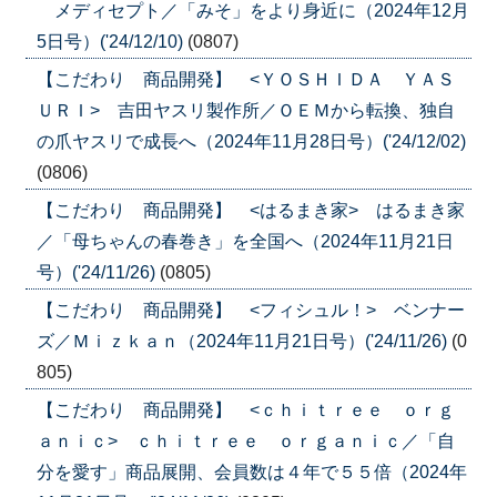
メディセプト／「みそ」をより身近に（2024年12月
5日号）('24/12/10)
(0807)
【こだわり 商品開発】 <ＹＯＳＨＩＤＡ ＹＡＳ
ＵＲＩ> 吉田ヤスリ製作所／ＯＥＭから転換、独自
の爪ヤスリで成長へ（2024年11月28日号）('24/12/02)
(0806)
【こだわり 商品開発】 <はるまき家> はるまき家
／「母ちゃんの春巻き」を全国へ（2024年11月21日
号）('24/11/26)
(0805)
【こだわり 商品開発】 <フィシュル！> ベンナー
ズ／Ｍｉｚｋａｎ（2024年11月21日号）('24/11/26)
(0
805)
【こだわり 商品開発】 <ｃｈｉｔｒｅｅ ｏｒｇ
ａｎｉｃ> ｃｈｉｔｒｅｅ ｏｒｇａｎｉｃ／「自
分を愛す」商品展開、会員数は４年で５５倍（2024年