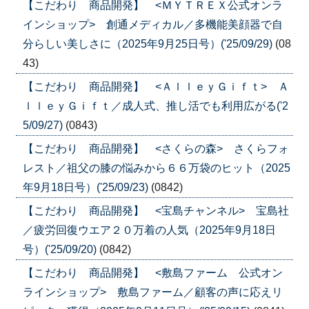
【こだわり 商品開発】 <ＭＹＴＲＥＸ公式オンラ
インショップ> 創通メディカル／多機能美顔器で自
分らしい美しさに（2025年9月25日号）('25/09/29)
(08
43)
【こだわり 商品開発】 <ＡｌｌｅｙＧｉｆｔ> Ａ
ｌｌｅｙＧｉｆｔ／成人式、推し活でも利用広がる('2
5/09/27)
(0843)
【こだわり 商品開発】 <さくらの森> さくらフォ
レスト／祖父の膝の悩みから６６万袋のヒット（2025
年9月18日号）('25/09/23)
(0842)
【こだわり 商品開発】 <宝島チャンネル> 宝島社
／疲労回復ウエア２０万着の人気（2025年9月18日
号）('25/09/20)
(0842)
【こだわり 商品開発】 <敷島ファーム 公式オン
ラインショップ> 敷島ファーム／顧客の声に応えリ