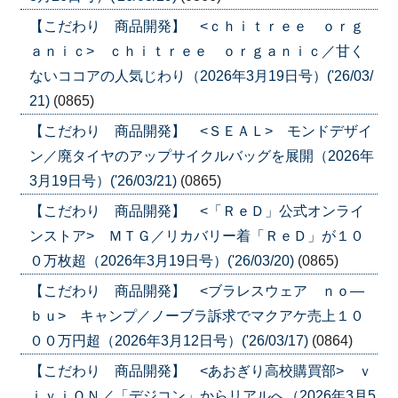
【こだわり 商品開発】 <ｃｈｉｔｒｅｅ ｏｒｇ
ａｎｉｃ> ｃｈｉｔｒｅｅ ｏｒｇａｎｉｃ／甘く
ないココアの人気じわり（2026年3月19日号）('26/03/
21)
(0865)
【こだわり 商品開発】 <ＳＥＡＬ> モンドデザイ
ン／廃タイヤのアップサイクルバッグを展開（2026年
3月19日号）('26/03/21)
(0865)
【こだわり 商品開発】 <「ＲｅＤ」公式オンライ
ンストア> ＭＴＧ／リカバリー着「ＲｅＤ」が１０
０万枚超（2026年3月19日号）('26/03/20)
(0865)
【こだわり 商品開発】 <ブラレスウェア ｎｏ―
ｂｕ> キャンプ／ノーブラ訴求でマクアケ売上１０
００万円超（2026年3月12日号）('26/03/17)
(0864)
【こだわり 商品開発】 <あおぎり高校購買部> ｖ
ｉｖｉＯＮ／「デジコン」からリアルへ（2026年3月5