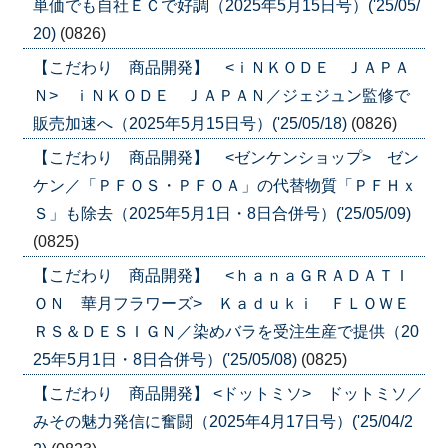
単価でも自社ＥＣで好調（2025年5月15日号）('25/05/
20)
(0826)
【こだわり 商品開発】 <ｉＮＫＯＤＥ ＪＡＰＡ
Ｎ> ｉＮＫＯＤＥ ＪＡＰＡＮ／ジェジュン監修で
販売加速へ（2025年5月15日号）('25/05/18)
(0826)
【こだわり 商品開発】 <ゼンケンショップ> ゼン
ケン／「ＰＦＯＳ・ＰＦＯＡ」の代替物質「ＰＦＨｘ
Ｓ」も除去（2025年5月1日・8日合併号）('25/05/09)
(0825)
【こだわり 商品開発】 <ｈａｎａＧＲＡＤＡＴＩ
ＯＮ 華月フラワーズ> Ｋａｄｕｋｉ ＦＬＯＷＥ
ＲＳ＆ＤＥＳＩＧＮ／染めバラを受注生産で提供（20
25年5月1日・8日合併号）('25/05/08)
(0825)
【こだわり 商品開発】 <ドットミソ> ドットミソ／
みその魅力発信に奮闘（2025年4月17日号）('25/04/2