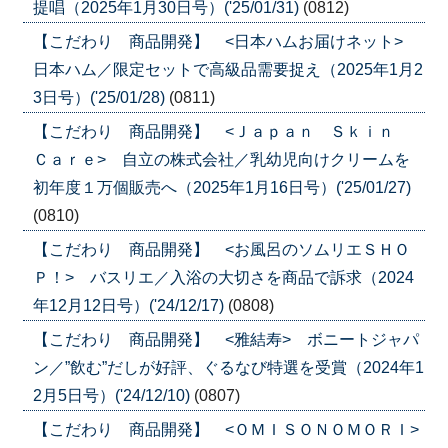
提唱（2025年1月30日号）('25/01/31)
(0812)
【こだわり 商品開発】 <日本ハムお届けネット>
日本ハム／限定セットで高級品需要捉え（2025年1月2
3日号）('25/01/28)
(0811)
【こだわり 商品開発】 <Ｊａｐａｎ Ｓｋｉｎ
Ｃａｒｅ> 自立の株式会社／乳幼児向けクリームを
初年度１万個販売へ（2025年1月16日号）('25/01/27)
(0810)
【こだわり 商品開発】 <お風呂のソムリエＳＨＯ
Ｐ！> バスリエ／入浴の大切さを商品で訴求（2024
年12月12日号）('24/12/17)
(0808)
【こだわり 商品開発】 <雅結寿> ボニートジャパ
ン／”飲む”だしが好評、ぐるなび特選を受賞（2024年1
2月5日号）('24/12/10)
(0807)
【こだわり 商品開発】 <ＯＭＩＳＯＮＯＭＯＲＩ>