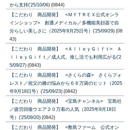
から支持('25/10/06)
(0844)
【こだわり 商品開発】 <ＭＹＴＲＥＸ公式オンラ
インショップ> 創通メディカル／多機能美顔器で自
分らしい美しさに（2025年9月25日号）('25/09/29)
(08
43)
【こだわり 商品開発】 <ＡｌｌｅｙＧｉｆｔ> Ａ
ｌｌｅｙＧｉｆｔ／成人式、推し活でも利用広がる('2
5/09/27)
(0843)
【こだわり 商品開発】 <さくらの森> さくらフォ
レスト／祖父の膝の悩みから６６万袋のヒット（2025
年9月18日号）('25/09/23)
(0842)
【こだわり 商品開発】 <宝島チャンネル> 宝島社
／疲労回復ウエア２０万着の人気（2025年9月18日
号）('25/09/20)
(0842)
【こだわり 商品開発】 <敷島ファーム 公式オン