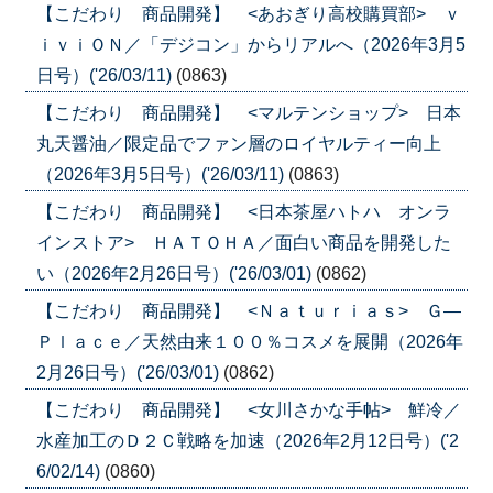
【こだわり 商品開発】 <あおぎり高校購買部> ｖ
ｉｖｉＯＮ／「デジコン」からリアルへ（2026年3月5
日号）('26/03/11)
(0863)
【こだわり 商品開発】 <マルテンショップ> 日本
丸天醤油／限定品でファン層のロイヤルティー向上
（2026年3月5日号）('26/03/11)
(0863)
【こだわり 商品開発】 <日本茶屋ハトハ オンラ
インストア> ＨＡＴＯＨＡ／面白い商品を開発した
い（2026年2月26日号）('26/03/01)
(0862)
【こだわり 商品開発】 <Ｎａｔｕｒｉａｓ> Ｇ―
Ｐｌａｃｅ／天然由来１００％コスメを展開（2026年
2月26日号）('26/03/01)
(0862)
【こだわり 商品開発】 <女川さかな手帖> 鮮冷／
水産加工のＤ２Ｃ戦略を加速（2026年2月12日号）('2
6/02/14)
(0860)