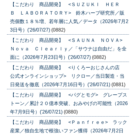
【こだわり 商品開発】 <ＳＵＺＵＫＩ ＨＥＲ
Ｂ ＬＡＢＯＲＡＴＯＲＹ> 鈴木ハーブ研究所／販
売個数１８％増、若年層に人気／データ（2026年7月2
3日号）('26/07/27)
(0882)
【こだわり 商品開発】 <ＳＡＵＮＡ ＮＯＶＡ>
Ｎｏｖａ Ｃｌｅａｒｌｙ／「サウナは自由だ」を全
面に（2026年7月23日号）('26/07/27)
(0882)
【こだわり 商品開発】 <りくろーおじさんの店
公式オンラインショップ> リクロー／当日製造・当
日発送を徹底（2026年7月16日号）('26/07/21)
(0881)
【こだわり 商品開発】 <パグとモグ> グレープス
トーン／累計２０億本突破、おみやげの可能性（2026
年7月9日号）('26/07/21)
(0880)
【こだわり 商品開発】 <Ｐａｎｆｒｅｅ> ラック
産業／独自生地で根強いファン獲得（2026年7月2日