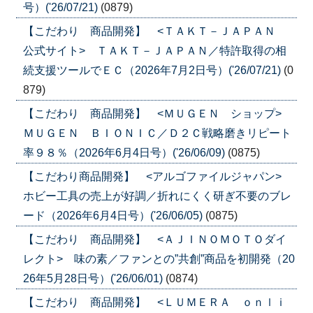
号）('26/07/21)
(0879)
【こだわり 商品開発】 <ＴＡＫＴ－ＪＡＰＡＮ
公式サイト> ＴＡＫＴ－ＪＡＰＡＮ／特許取得の相
続支援ツールでＥＣ（2026年7月2日号）('26/07/21)
(0
879)
【こだわり 商品開発】 <ＭＵＧＥＮ ショップ>
ＭＵＧＥＮ ＢＩＯＮＩＣ／Ｄ２Ｃ戦略磨きリピート
率９８％（2026年6月4日号）('26/06/09)
(0875)
【こだわり商品開発】 <アルゴファイルジャパン>
ホビー工具の売上が好調／折れにくく研ぎ不要のブレ
ード（2026年6月4日号）('26/06/05)
(0875)
【こだわり 商品開発】 <ＡＪＩＮＯＭＯＴＯダイ
レクト> 味の素／ファンとの”共創”商品を初開発（20
26年5月28日号）('26/06/01)
(0874)
【こだわり 商品開発】 <ＬＵＭＥＲＡ ｏｎｌｉ