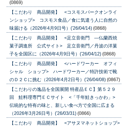
(0869)
【こだわり 商品開発】 <コスモスパークオンライ
ンショップ> コスモス食品／食に気遣う人に自然の
味届ける（2026年4月9日号）('26/04/14)
(0868)
【こだわり 商品開発】 <足立音衛門 ―仏蘭西焼
菓子調進所 公式サイト> 足立音衛門／丹波の洋菓
子を全国区に（2026年4月9日号）('26/04/12)
(0868)
【こだわり 商品開発】 <ハードワーカー オフィ
シャル ショップ> ハードワーカー／特許技術で靴
のＤ２Ｃに挑む（2026年4月2日号）('26/04/08)
(0867)
【こだわりの逸品を全国展開 特産品ＥＣ】第５２９
回 鮭料理専門ＥＣサイト <「千年鮭きっかわ」>
伝統的な特有の味と、新しい食べ方で全国に広まる
（2026年3月26日号）('26/03/31)
(0866)
【こだわり 商品開発】 <アサヌマネットショップ>