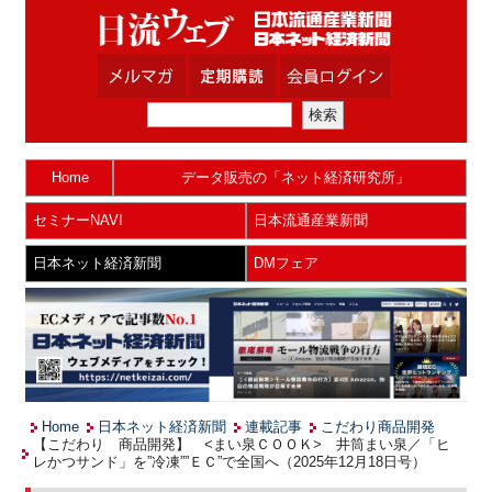
Home
データ販売の「ネット経済研究所」
セミナーNAVI
日本流通産業新聞
日本ネット経済新聞
DMフェア
Home
日本ネット経済新聞
連載記事
こだわり商品開発
【こだわり 商品開発】 <まい泉ＣＯＯＫ> 井筒まい泉／「ヒ
レかつサンド」を”冷凍””ＥＣ”で全国へ（2025年12月18日号）