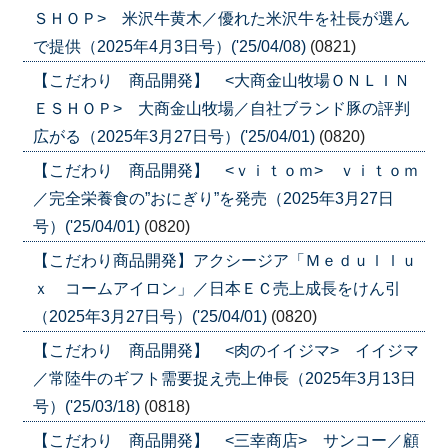
ＳＨＯＰ> 米沢牛黄木／優れた米沢牛を社長が選ん
で提供（2025年4月3日号）('25/04/08)
(0821)
【こだわり 商品開発】 <大商金山牧場ＯＮＬＩＮ
ＥＳＨＯＰ> 大商金山牧場／自社ブランド豚の評判
広がる（2025年3月27日号）('25/04/01)
(0820)
【こだわり 商品開発】 <ｖｉｔｏｍ> ｖｉｔｏｍ
／完全栄養食の”おにぎり”を発売（2025年3月27日
号）('25/04/01)
(0820)
【こだわり商品開発】アクシージア「Ｍｅｄｕｌｌｕ
ｘ コームアイロン」／日本ＥＣ売上成長をけん引
（2025年3月27日号）('25/04/01)
(0820)
【こだわり 商品開発】 <肉のイイジマ> イイジマ
／常陸牛のギフト需要捉え売上伸長（2025年3月13日
号）('25/03/18)
(0818)
【こだわり 商品開発】 <三幸商店> サンコー／顧