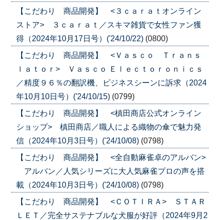
【こだわり 商品開発】 <３ｃａｒａｔオンライン
ストア> ３ｃａｒａｔ／スキマ雑貨で女性ファン獲
得（2024年10月17日号）('24/10/22)
(0800)
【こだわり 商品開発】 <Ｖａｓｃｏ Ｔｒａｎｓ
ｌａｔｏｒ> Ｖａｓｃｏ Ｅｌｅｃｔｏｒｏｎｉｃｓ
／精度９６％の翻訳機、ビジネスシーンに訴求（2024
年10月10日号）('24/10/15)
(0799)
【こだわり 商品開発】 <槙田商店公式オンライン
ショップ> 槙田商店／職人による織物の傘で魅力発
信（2024年10月3日号）('24/10/08)
(0798)
【こだわり 商品開発】 <全自動麻雀卓のアルバン>
アルバン／人気シリーズに大人気麻雀プロの声を搭
載（2024年10月3日号）('24/10/08)
(0798)
【こだわり 商品開発】 <ＣＯＴＩＲＡ> ＳＴＡＲ
ＬＥＴ／完全サステナブルな犬服が好評（2024年9月2