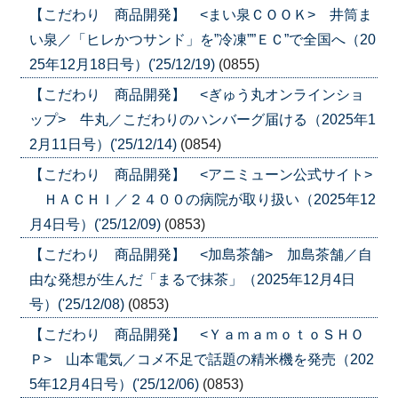
【こだわり 商品開発】 <まい泉ＣＯＯＫ> 井筒ま
い泉／「ヒレかつサンド」を”冷凍””ＥＣ”で全国へ（20
25年12月18日号）('25/12/19)
(0855)
【こだわり 商品開発】 <ぎゅう丸オンラインショ
ップ> 牛丸／こだわりのハンバーグ届ける（2025年1
2月11日号）('25/12/14)
(0854)
【こだわり 商品開発】 <アニミューン公式サイト>
ＨＡＣＨＩ／２４００の病院が取り扱い（2025年12
月4日号）('25/12/09)
(0853)
【こだわり 商品開発】 <加島茶舗> 加島茶舗／自
由な発想が生んだ「まるで抹茶」（2025年12月4日
号）('25/12/08)
(0853)
【こだわり 商品開発】 <ＹａｍａｍｏｔｏＳＨＯ
Ｐ> 山本電気／コメ不足で話題の精米機を発売（202
5年12月4日号）('25/12/06)
(0853)