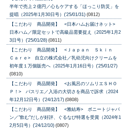
半年で売上２億円／心もケアする「ほっこり防災」を
提唱（2025年1月30日号）('25/01/31)
(0812)
【こだわり 商品開発】 <日本ハムお届けネット>
日本ハム／限定セットで高級品需要捉え（2025年1月2
3日号）('25/01/28)
(0811)
【こだわり 商品開発】 <Ｊａｐａｎ Ｓｋｉｎ
Ｃａｒｅ> 自立の株式会社／乳幼児向けクリームを
初年度１万個販売へ（2025年1月16日号）('25/01/27)
(0810)
【こだわり 商品開発】 <お風呂のソムリエＳＨＯ
Ｐ！> バスリエ／入浴の大切さを商品で訴求（2024
年12月12日号）('24/12/17)
(0808)
【こだわり 商品開発】 <雅結寿> ボニートジャパ
ン／”飲む”だしが好評、ぐるなび特選を受賞（2024年1
2月5日号）('24/12/10)
(0807)