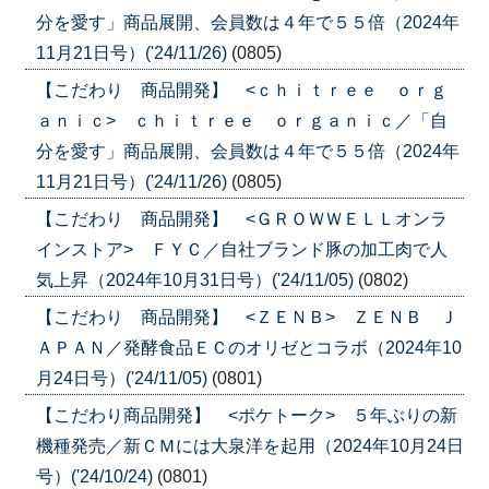
分を愛す」商品展開、会員数は４年で５５倍（2024年
11月21日号）('24/11/26)
(0805)
【こだわり 商品開発】 <ｃｈｉｔｒｅｅ ｏｒｇ
ａｎｉｃ> ｃｈｉｔｒｅｅ ｏｒｇａｎｉｃ／「自
分を愛す」商品展開、会員数は４年で５５倍（2024年
11月21日号）('24/11/26)
(0805)
【こだわり 商品開発】 <ＧＲＯＷＷＥＬＬオンラ
インストア> ＦＹＣ／自社ブランド豚の加工肉で人
気上昇（2024年10月31日号）('24/11/05)
(0802)
【こだわり 商品開発】 <ＺＥＮＢ> ＺＥＮＢ Ｊ
ＡＰＡＮ／発酵食品ＥＣのオリゼとコラボ（2024年10
月24日号）('24/11/05)
(0801)
【こだわり商品開発】 <ポケトーク> ５年ぶりの新
機種発売／新ＣＭには大泉洋を起用（2024年10月24日
号）('24/10/24)
(0801)