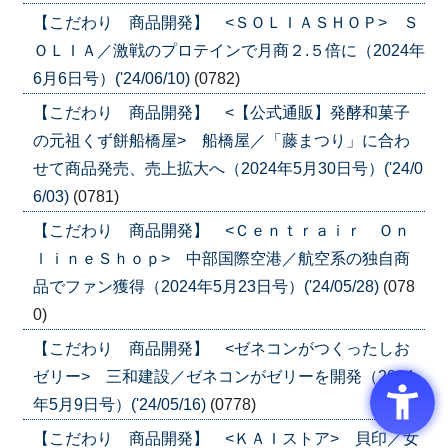
【こだわり 商品開発】 <ＳＯＬＩＡＳＨＯＰ> Ｓ
ＯＬＩＡ／激戦のプロテインで月商２.５倍に（2024年
6月6日号）('24/06/10)
(0782)
【こだわり 商品開発】 <【公式通販】発酵和菓子
の元祖くず餅船橋屋> 船橋屋／「藤まつり」に合わ
せて商品発売、売上拡大へ（2024年5月30日号）('24/0
6/03)
(0781)
【こだわり 商品開発】 <Ｃｅｎｔｒａｉｒ Ｏｎ
ｌｉｎｅＳｈｏｐ> 中部国際空港／航空系の独自商
品でファン獲得（2024年5月23日号）('24/05/28)
(078
0)
【こだわり 商品開発】 <ゼネコンがつくったしお
ゼリー> 三和建設／ゼネコンがゼリーを開発（2024
年5月9日号）('24/05/16)
(0778)
【こだわり 商品開発】 <ＫＡＩストア> 貝印／女