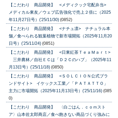
【こだわり 商品開発】 <メディクック宅配弁当>
メディカル東友／ウェブ広告強化で売上２倍に（2025
年11月27日号）('25/11/30)
(0852)
【こだわり 商品開発】 <ナチュ凛> ナチュラル本
舗／食べられる観葉植物で新市場開拓（2025年11月20
日号）('25/11/24)
(0851)
【こだわり 商品開発】 <日東紅茶ＴｅａＭａｒｔ>
三井農林／自社ＥＣは「Ｄ２Ｃのハブ」（2025年11
月13日号）('25/11/18)
(0850)
【こだわり 商品開発】 <ＳＯＬＣＩＯＮ公式ブラ
ンドサイト> イケックス工業／「ＰＡＴＡＴＴＯ」
主力に市場開拓（2025年11月13日号）('25/11/16)
(085
0)
【こだわり 商品開発】 〈白ごはん．ｃｏｍスト
ア〉山本佐太郎商店／食べ飽きない商品づくり強みに