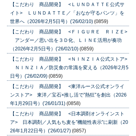
【こだわり 商品開発】 <ＬＵＮＤＡＴＴＥ公式サ
イト> ＬＵＮＤＡＴＴＥ／「おなか守るパンツ」を
世界へ（2026年2月5日号）('26/02/10)
(0859)
【こだわり 商品開発】 <ＦＩＧＵＲＥ ＲＩＺＥ>
アンダー／思い出を３Ｄ化、ＬＩＮＥ活用が奏功
（2026年2月5日号）('26/02/10)
(0859)
【こだわり 商品開発】 <ＮＩＮＺＩＡ公式ストア>
ＮＩＮＺＩＡ／防災食の常識を変える（2026年2月5
日号）('26/02/09)
(0859)
【こだわり 商品開発】 <東洋ルース公式オンライ
ンストア> 東洋／宝石×推し活で”熱狂”を創出（2026
年1月29日号）('26/01/31)
(0858)
【こだわり 商品開発】 <日本調剤オンラインスト
ア> 日本調剤／人気もち麦を”機能性表示”に刷新（20
26年1月22日号）('26/01/27)
(0857)