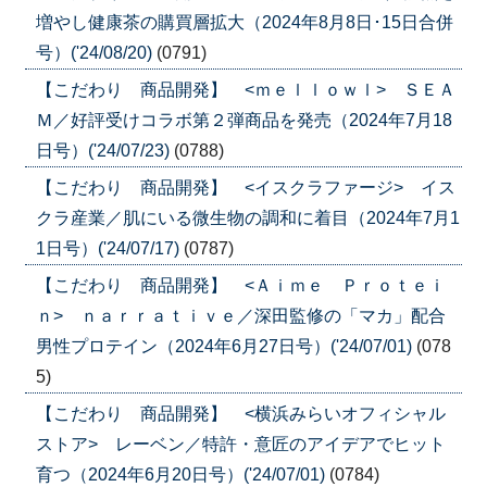
増やし健康茶の購買層拡大（2024年8月8日･15日合併
号）('24/08/20)
(0791)
【こだわり 商品開発】 <ｍｅｌｌｏｗｌ> ＳＥＡ
Ｍ／好評受けコラボ第２弾商品を発売（2024年7月18
日号）('24/07/23)
(0788)
【こだわり 商品開発】 <イスクラファージ> イス
クラ産業／肌にいる微生物の調和に着目（2024年7月1
1日号）('24/07/17)
(0787)
【こだわり 商品開発】 <Ａｉｍｅ Ｐｒｏｔｅｉ
ｎ> ｎａｒｒａｔｉｖｅ／深田監修の「マカ」配合
男性プロテイン（2024年6月27日号）('24/07/01)
(078
5)
【こだわり 商品開発】 <横浜みらいオフィシャル
ストア> レーベン／特許・意匠のアイデアでヒット
育つ（2024年6月20日号）('24/07/01)
(0784)