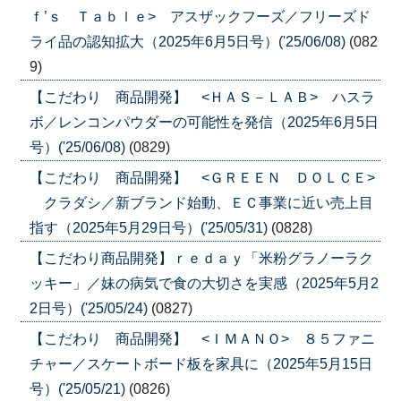
ｆ’ｓ Ｔａｂｌｅ> アスザックフーズ／フリーズド
ライ品の認知拡大（2025年6月5日号）('25/06/08)
(082
9)
【こだわり 商品開発】 <ＨＡＳ－ＬＡＢ> ハスラ
ボ／レンコンパウダーの可能性を発信（2025年6月5日
号）('25/06/08)
(0829)
【こだわり 商品開発】 <ＧＲＥＥＮ ＤＯＬＣＥ>
クラダシ／新ブランド始動、ＥＣ事業に近い売上目
指す（2025年5月29日号）('25/05/31)
(0828)
【こだわり商品開発】ｒｅｄａｙ「米粉グラノーラク
ッキー」／妹の病気で食の大切さを実感（2025年5月2
2日号）('25/05/24)
(0827)
【こだわり 商品開発】 <ＩＭＡＮＯ> ８５ファニ
チャー／スケートボード板を家具に（2025年5月15日
号）('25/05/21)
(0826)