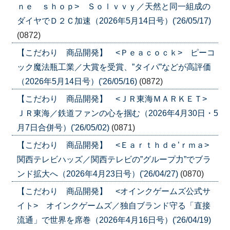
ｎｅ ｓｈｏｐ> Ｓｏｌｖｖｙ／天然と同一組成の
ダイヤでＤ２Ｃ加速（2026年5月14日号）('26/05/17)
(0872)
【こだわり 商品開発】 <Ｐｅａｃｏｃｋ> ピーコ
ック魔法瓶工業／大賞を受賞、”タイパ”などが高評価
（2026年5月14日号）('26/05/16)
(0872)
【こだわり 商品開発】 <ＪＲ東海ＭＡＲＫＥＴ>
ＪＲ東海／鉄道ファンの心を掴む（2026年4月30日・5
月7日合併号）('26/05/02)
(0871)
【こだわり 商品開発】 <Ｅａｒｔｈｄｅ’ｒｍａ>
関西テレビハッズ／関西テレビの”グループ力”でブラ
ンド拡大へ（2026年4月23日号）('26/04/27)
(0870)
【こだわり 商品開発】 <オインクゲームズ公式サ
イト> オインクゲームズ／独自ブランド守る「直接
流通」で世界を席巻（2026年4月16日号）('26/04/19)