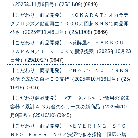
（2025年11月6日号）('25/11/09)
(0849)
【こだわり 商品開発】 〈ＯＫＡＲＡＴ〉オカラテ
クノロジズ／動画再生１０００万回超ＳＮＳで商品開
発も（2025年11月6日号）('25/11/08)
(0849)
【こだわり 商品開発】 <発酵屋> ＨＡＫＫＯＵ
ＪＡＰＡＮ／ＴｉｋＴｏｋで腸活提案（2025年10月23
日号）('25/10/27)
(0847)
【こだわり 商品開発】 <Ｎｏ．> Ｎｏ．／ＳＮＳ
発信で広がる自社ＥＣ支持（2025年10月16日号）('25/
10/19)
(0846)
【こだわり商品開発】 <アーネスト> ご飯用の冷凍
容器／累計４.３万台のシリーズの新商品（2025年10
月9日号）('25/10/10)
(0845)
【こだわり 商品開発】 <ＥＶＥＲＩＮＧ ＳＴＯ
ＲＥ> ＥＶＥＲＩＮＧ／決済できる指輪、幅広い層