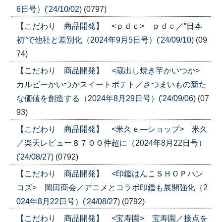
6日号）('24/10/02)
(0797)
【こだわり 商品開発】 <ｐｄｃ> ｐｄｃ／”日本
初”で他社と差別化（2024年9月5日号）('24/09/10)
(09
74)
【こだわり 商品開発】 <蔵出し焼き芋かいつか>
カルビーかいつかスイートポテト／さつまいもの新た
な価値を創造する（2024年8月29日号）('24/09/06)
(07
93)
【こだわり 商品開発】 <米久ｅ―ショップ> 米久
／楽天レビュー８７００件超に（2024年8月22日号）
('24/08/27)
(0792)
【こだわり 商品開発】 <印鑑はんこＳＨＯＰハン
コズ> 岡田商会／アニメとコラボ印鑑も展開強化（2
024年8月22日号）('24/08/27)
(0792)
【こだわり 商品開発】 <宝寿園> 宝寿園／接点を