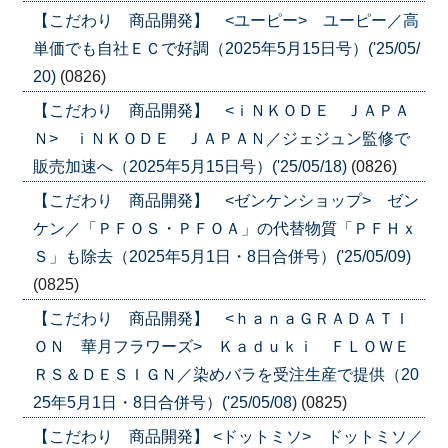
【こだわり 商品開発】 <ユーピー> ユーピー／高
単価でも自社ＥＣで好調（2025年5月15日号）('25/05/
20)
(0826)
【こだわり 商品開発】 <ｉＮＫＯＤＥ ＪＡＰＡ
Ｎ> ｉＮＫＯＤＥ ＪＡＰＡＮ／ジェジュン監修で
販売加速へ（2025年5月15日号）('25/05/18)
(0826)
【こだわり 商品開発】 <ゼンケンショップ> ゼン
ケン／「ＰＦＯＳ・ＰＦＯＡ」の代替物質「ＰＦＨｘ
Ｓ」も除去（2025年5月1日・8日合併号）('25/05/09)
(0825)
【こだわり 商品開発】 <ｈａｎａＧＲＡＤＡＴＩ
ＯＮ 華月フラワーズ> Ｋａｄｕｋｉ ＦＬＯＷＥ
ＲＳ＆ＤＥＳＩＧＮ／染めバラを受注生産で提供（20
25年5月1日・8日合併号）('25/05/08)
(0825)
【こだわり 商品開発】 <ドットミソ> ドットミソ／