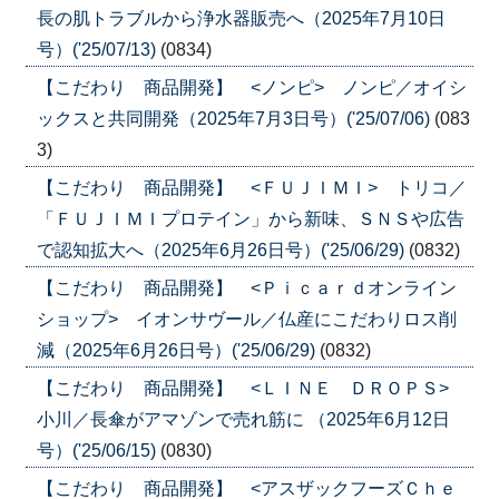
長の肌トラブルから浄水器販売へ（2025年7月10日
号）('25/07/13)
(0834)
【こだわり 商品開発】 <ノンピ> ノンピ／オイシ
ックスと共同開発（2025年7月3日号）('25/07/06)
(083
3)
【こだわり 商品開発】 <ＦＵＪＩＭＩ> トリコ／
「ＦＵＪＩＭＩプロテイン」から新味、ＳＮＳや広告
で認知拡大へ（2025年6月26日号）('25/06/29)
(0832)
【こだわり 商品開発】 <Ｐｉｃａｒｄオンライン
ショップ> イオンサヴール／仏産にこだわりロス削
減（2025年6月26日号）('25/06/29)
(0832)
【こだわり 商品開発】 <ＬＩＮＥ ＤＲＯＰＳ>
小川／長傘がアマゾンで売れ筋に （2025年6月12日
号）('25/06/15)
(0830)
【こだわり 商品開発】 <アスザックフーズＣｈｅ