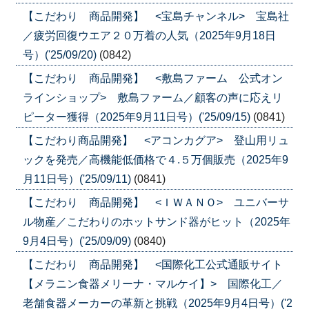
【こだわり 商品開発】 <宝島チャンネル> 宝島社
／疲労回復ウエア２０万着の人気（2025年9月18日
号）('25/09/20)
(0842)
【こだわり 商品開発】 <敷島ファーム 公式オン
ラインショップ> 敷島ファーム／顧客の声に応えリ
ピーター獲得（2025年9月11日号）('25/09/15)
(0841)
【こだわり商品開発】 <アコンカグア> 登山用リュ
ックを発売／高機能低価格で４.５万個販売（2025年9
月11日号）('25/09/11)
(0841)
【こだわり 商品開発】 <ＩＷＡＮＯ> ユニバーサ
ル物産／こだわりのホットサンド器がヒット（2025年
9月4日号）('25/09/09)
(0840)
【こだわり 商品開発】 <国際化工公式通販サイト
【メラニン食器メリーナ・マルケイ】> 国際化工／
老舗食器メーカーの革新と挑戦（2025年9月4日号）('2