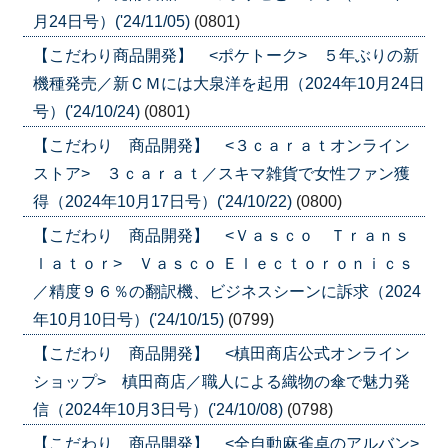
月24日号）('24/11/05)
(0801)
【こだわり商品開発】 <ポケトーク> ５年ぶりの新
機種発売／新ＣＭには大泉洋を起用（2024年10月24日
号）('24/10/24)
(0801)
【こだわり 商品開発】 <３ｃａｒａｔオンライン
ストア> ３ｃａｒａｔ／スキマ雑貨で女性ファン獲
得（2024年10月17日号）('24/10/22)
(0800)
【こだわり 商品開発】 <Ｖａｓｃｏ Ｔｒａｎｓ
ｌａｔｏｒ> Ｖａｓｃｏ Ｅｌｅｃｔｏｒｏｎｉｃｓ
／精度９６％の翻訳機、ビジネスシーンに訴求（2024
年10月10日号）('24/10/15)
(0799)
【こだわり 商品開発】 <槙田商店公式オンライン
ショップ> 槙田商店／職人による織物の傘で魅力発
信（2024年10月3日号）('24/10/08)
(0798)
【こだわり 商品開発】 <全自動麻雀卓のアルバン>