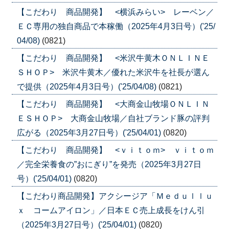
【こだわり 商品開発】 <横浜みらい> レーベン／
ＥＣ専用の独自商品で本稼働（2025年4月3日号）('25/
04/08)
(0821)
【こだわり 商品開発】 <米沢牛黄木ＯＮＬＩＮＥ
ＳＨＯＰ> 米沢牛黄木／優れた米沢牛を社長が選ん
で提供（2025年4月3日号）('25/04/08)
(0821)
【こだわり 商品開発】 <大商金山牧場ＯＮＬＩＮ
ＥＳＨＯＰ> 大商金山牧場／自社ブランド豚の評判
広がる（2025年3月27日号）('25/04/01)
(0820)
【こだわり 商品開発】 <ｖｉｔｏｍ> ｖｉｔｏｍ
／完全栄養食の”おにぎり”を発売（2025年3月27日
号）('25/04/01)
(0820)
【こだわり商品開発】アクシージア「Ｍｅｄｕｌｌｕ
ｘ コームアイロン」／日本ＥＣ売上成長をけん引
（2025年3月27日号）('25/04/01)
(0820)