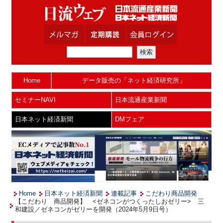
Home
データ販売の「ネット経済研究所」
セミナーNAVI
日本流通産業新聞
日本ネット経済新聞
DMフェア
Home
日本ネット経済新聞
連載記事
こだわり商品開発
【こだわり 商品開発】 <ゼネコンがつくったしおゼリー> 三
和建設／ゼネコンがゼリーを開発（2024年5月9日号）