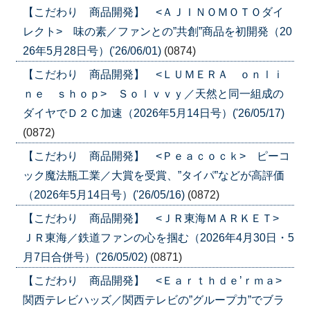
【こだわり 商品開発】 <ＡＪＩＮＯＭＯＴＯダイ
レクト> 味の素／ファンとの”共創”商品を初開発（20
26年5月28日号）('26/06/01)
(0874)
【こだわり 商品開発】 <ＬＵＭＥＲＡ ｏｎｌｉ
ｎｅ ｓｈｏｐ> Ｓｏｌｖｖｙ／天然と同一組成の
ダイヤでＤ２Ｃ加速（2026年5月14日号）('26/05/17)
(0872)
【こだわり 商品開発】 <Ｐｅａｃｏｃｋ> ピーコ
ック魔法瓶工業／大賞を受賞、”タイパ”などが高評価
（2026年5月14日号）('26/05/16)
(0872)
【こだわり 商品開発】 <ＪＲ東海ＭＡＲＫＥＴ>
ＪＲ東海／鉄道ファンの心を掴む（2026年4月30日・5
月7日合併号）('26/05/02)
(0871)
【こだわり 商品開発】 <Ｅａｒｔｈｄｅ’ｒｍａ>
関西テレビハッズ／関西テレビの”グループ力”でブラ