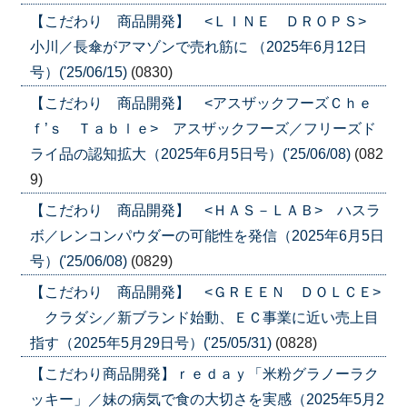
【こだわり 商品開発】 <ＬＩＮＥ ＤＲＯＰＳ>
小川／長傘がアマゾンで売れ筋に （2025年6月12日
号）('25/06/15)
(0830)
【こだわり 商品開発】 <アスザックフーズＣｈｅ
ｆ’ｓ Ｔａｂｌｅ> アスザックフーズ／フリーズド
ライ品の認知拡大（2025年6月5日号）('25/06/08)
(082
9)
【こだわり 商品開発】 <ＨＡＳ－ＬＡＢ> ハスラ
ボ／レンコンパウダーの可能性を発信（2025年6月5日
号）('25/06/08)
(0829)
【こだわり 商品開発】 <ＧＲＥＥＮ ＤＯＬＣＥ>
クラダシ／新ブランド始動、ＥＣ事業に近い売上目
指す（2025年5月29日号）('25/05/31)
(0828)
【こだわり商品開発】ｒｅｄａｙ「米粉グラノーラク
ッキー」／妹の病気で食の大切さを実感（2025年5月2