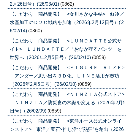
2月26日号）('26/03/01)
(0862)
【こだわり 商品開発】 <女川さかな手帖> 鮮冷／
水産加工のＤ２Ｃ戦略を加速（2026年2月12日号）('2
6/02/14)
(0860)
【こだわり 商品開発】 <ＬＵＮＤＡＴＴＥ公式サ
イト> ＬＵＮＤＡＴＴＥ／「おなか守るパンツ」を
世界へ（2026年2月5日号）('26/02/10)
(0859)
【こだわり 商品開発】 <ＦＩＧＵＲＥ ＲＩＺＥ>
アンダー／思い出を３Ｄ化、ＬＩＮＥ活用が奏功
（2026年2月5日号）('26/02/10)
(0859)
【こだわり 商品開発】 <ＮＩＮＺＩＡ公式ストア>
ＮＩＮＺＩＡ／防災食の常識を変える（2026年2月5
日号）('26/02/09)
(0859)
【こだわり 商品開発】 <東洋ルース公式オンライ
ンストア> 東洋／宝石×推し活で”熱狂”を創出（2026