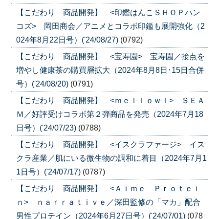
【こだわり 商品開発】 <印鑑はんこＳＨＯＰハン
コズ> 岡田商会／アニメとコラボ印鑑も展開強化（2
024年8月22日号）('24/08/27)
(0792)
【こだわり 商品開発】 <宝寿園> 宝寿園／接点を
増やし健康茶の購買層拡大（2024年8月8日･15日合併
号）('24/08/20)
(0791)
【こだわり 商品開発】 <ｍｅｌｌｏｗｌ> ＳＥＡ
Ｍ／好評受けコラボ第２弾商品を発売（2024年7月18
日号）('24/07/23)
(0788)
【こだわり 商品開発】 <イスクラファージ> イス
クラ産業／肌にいる微生物の調和に着目（2024年7月1
1日号）('24/07/17)
(0787)
【こだわり 商品開発】 <Ａｉｍｅ Ｐｒｏｔｅｉ
ｎ> ｎａｒｒａｔｉｖｅ／深田監修の「マカ」配合
男性プロテイン（2024年6月27日号）('24/07/01)
(078