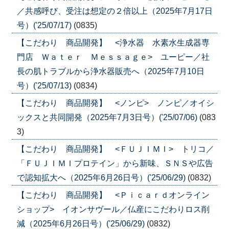
／共感呼び、受注は想定の２倍以上（2025年7月17日
号）('25/07/17)
(0835)
【こだわり 商品開発】 <浄水器 水素水生成器専
門店 Ｗａｔｅｒ Ｍｅｓｓａｇｅ> ユーピー／社
長の肌トラブルから浄水器販売へ（2025年7月10日
号）('25/07/13)
(0834)
【こだわり 商品開発】 <ノンピ> ノンピ／オイシ
ックスと共同開発（2025年7月3日号）('25/07/06)
(083
3)
【こだわり 商品開発】 <ＦＵＪＩＭＩ> トリコ／
「ＦＵＪＩＭＩプロテイン」から新味、ＳＮＳや広告
で認知拡大へ（2025年6月26日号）('25/06/29)
(0832)
【こだわり 商品開発】 <Ｐｉｃａｒｄオンライン
ショップ> イオンサヴール／仏産にこだわりロス削
減（2025年6月26日号）('25/06/29)
(0832)