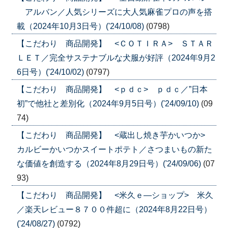
アルバン／人気シリーズに大人気麻雀プロの声を搭
載（2024年10月3日号）('24/10/08)
(0798)
【こだわり 商品開発】 <ＣＯＴＩＲＡ> ＳＴＡＲ
ＬＥＴ／完全サステナブルな犬服が好評（2024年9月2
6日号）('24/10/02)
(0797)
【こだわり 商品開発】 <ｐｄｃ> ｐｄｃ／”日本
初”で他社と差別化（2024年9月5日号）('24/09/10)
(09
74)
【こだわり 商品開発】 <蔵出し焼き芋かいつか>
カルビーかいつかスイートポテト／さつまいもの新た
な価値を創造する（2024年8月29日号）('24/09/06)
(07
93)
【こだわり 商品開発】 <米久ｅ―ショップ> 米久
／楽天レビュー８７００件超に（2024年8月22日号）
('24/08/27)
(0792)