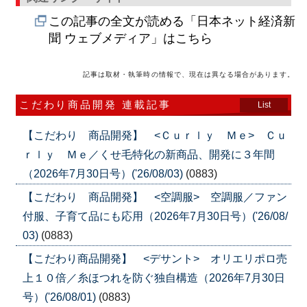
この記事の全文が読める「日本ネット経済新
聞 ウェブメディア」はこちら
記事は取材・執筆時の情報で、現在は異なる場合があります。
こだわり商品開発 連載記事
List
【こだわり 商品開発】 <Ｃｕｒｌｙ Ｍｅ> Ｃｕ
ｒｌｙ Ｍｅ／くせ毛特化の新商品、開発に３年間
（2026年7月30日号）('26/08/03)
(0883)
【こだわり 商品開発】 <空調服> 空調服／ファン
付服、子育て品にも応用（2026年7月30日号）('26/08/
03)
(0883)
【こだわり商品開発】 <デサント> オリエリポロ売
上１０倍／糸ほつれを防ぐ独自構造（2026年7月30日
号）('26/08/01)
(0883)