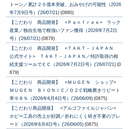
トーン／累計２０億本突破、おみやげの可能性（2026
年7月9日号）('26/07/21)
(0880)
【こだわり 商品開発】 <Ｐａｎｆｒｅｅ> ラック
産業／独自生地で根強いファン獲得（2026年7月2日
号）('26/07/21)
(0879)
【こだわり 商品開発】 <ＴＡＫＴ－ＪＡＰＡＮ
公式サイト> ＴＡＫＴ－ＪＡＰＡＮ／特許取得の相
続支援ツールでＥＣ（2026年7月2日号）('26/07/21)
(0
879)
【こだわり 商品開発】 <ＭＵＧＥＮ ショップ>
ＭＵＧＥＮ ＢＩＯＮＩＣ／Ｄ２Ｃ戦略磨きリピート
率９８％（2026年6月4日号）('26/06/09)
(0875)
【こだわり商品開発】 <アルゴファイルジャパン>
ホビー工具の売上が好調／折れにくく研ぎ不要のブレ
ード（2026年6月4日号）('26/06/05)
(0875)