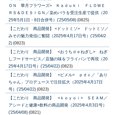
ＯＮ 華月フラワーズ> Ｋａｄｕｋｉ ＦＬＯＷＥ
ＲＳ＆ＤＥＳＩＧＮ／染めバラを受注生産で提供（20
25年5月1日・8日合併号）('25/05/08)
(0825)
【こだわり 商品開発】 <ドットミソ> ドットミソ／
みその魅力発信に奮闘（2025年4月17日号）('25/04/2
2)
(0823)
【こだわり 商品開発】 <おうちｄｅねぎし> ねぎ
しフードサービス／店舗の味をフライパンで再現（20
25年4月17日号）('25/04/22)
(0823)
【こだわり 商品開発】 <ピメル> ｐｄｃ／「あり
ちゃん」プロデュースで注目拡大（2025年4月17日
号）('25/04/22)
(0823)
【こだわり 商品開発】 <ｋｏｙｏｉ> ＳＥＡＭ／
アシードと健康×飲料の商品開発（2025年4月3日号）
('25/04/08)
(0821)