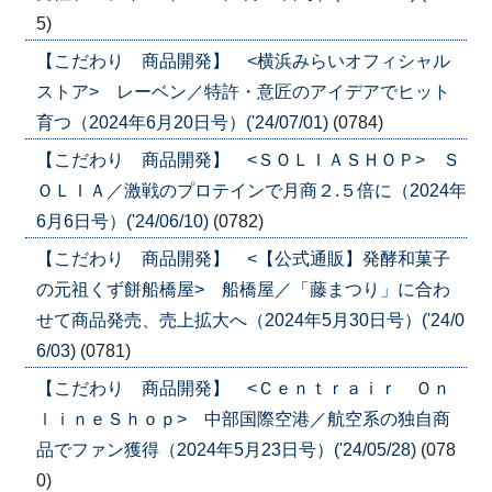
5)
【こだわり 商品開発】 <横浜みらいオフィシャル
ストア> レーベン／特許・意匠のアイデアでヒット
育つ（2024年6月20日号）('24/07/01)
(0784)
【こだわり 商品開発】 <ＳＯＬＩＡＳＨＯＰ> Ｓ
ＯＬＩＡ／激戦のプロテインで月商２.５倍に（2024年
6月6日号）('24/06/10)
(0782)
【こだわり 商品開発】 <【公式通販】発酵和菓子
の元祖くず餅船橋屋> 船橋屋／「藤まつり」に合わ
せて商品発売、売上拡大へ（2024年5月30日号）('24/0
6/03)
(0781)
【こだわり 商品開発】 <Ｃｅｎｔｒａｉｒ Ｏｎ
ｌｉｎｅＳｈｏｐ> 中部国際空港／航空系の独自商
品でファン獲得（2024年5月23日号）('24/05/28)
(078
0)