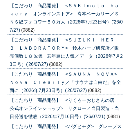
【こだわり 商品開発】 <ＳＡＫＩｍｏｔｏ ｂａ
ｋｅｒｙ オンラインストア> 嵜本ベーカリー／Ｓ
ＮＳ総フォロワー５０万人（2026年7月23日号）('26/0
7/27)
(0882)
【こだわり 商品開発】 <ＳＵＺＵＫＩ ＨＥＲ
Ｂ ＬＡＢＯＲＡＴＯＲＹ> 鈴木ハーブ研究所／販
売個数１８％増、若年層に人気／データ（2026年7月2
3日号）('26/07/27)
(0882)
【こだわり 商品開発】 <ＳＡＵＮＡ ＮＯＶＡ>
Ｎｏｖａ Ｃｌｅａｒｌｙ／「サウナは自由だ」を全
面に（2026年7月23日号）('26/07/27)
(0882)
【こだわり 商品開発】 <りくろーおじさんの店
公式オンラインショップ> リクロー／当日製造・当
日発送を徹底（2026年7月16日号）('26/07/21)
(0881)
【こだわり 商品開発】 <パグとモグ> グレープス