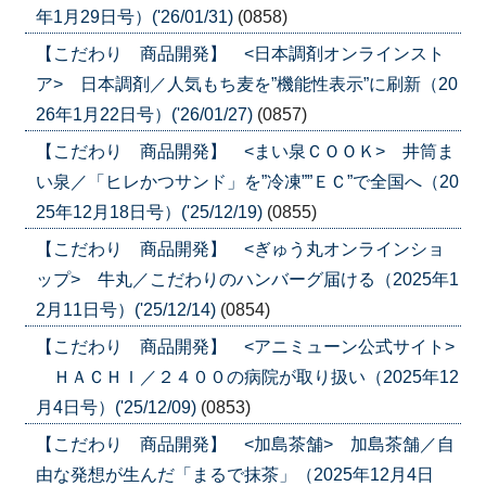
年1月29日号）('26/01/31)
(0858)
【こだわり 商品開発】 <日本調剤オンラインスト
ア> 日本調剤／人気もち麦を”機能性表示”に刷新（20
26年1月22日号）('26/01/27)
(0857)
【こだわり 商品開発】 <まい泉ＣＯＯＫ> 井筒ま
い泉／「ヒレかつサンド」を”冷凍””ＥＣ”で全国へ（20
25年12月18日号）('25/12/19)
(0855)
【こだわり 商品開発】 <ぎゅう丸オンラインショ
ップ> 牛丸／こだわりのハンバーグ届ける（2025年1
2月11日号）('25/12/14)
(0854)
【こだわり 商品開発】 <アニミューン公式サイト>
ＨＡＣＨＩ／２４００の病院が取り扱い（2025年12
月4日号）('25/12/09)
(0853)
【こだわり 商品開発】 <加島茶舗> 加島茶舗／自
由な発想が生んだ「まるで抹茶」（2025年12月4日