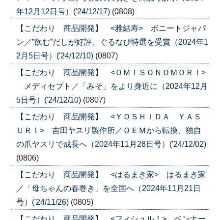
年12月12日号）('24/12/17)
(0808)
【こだわり 商品開発】 <雅結寿> ボニートジャパ
ン／”飲む”だしが好評、ぐるなび特選を受賞（2024年1
2月5日号）('24/12/10)
(0807)
【こだわり 商品開発】 <ＯＭＩＳＯＮＯＭＯＲＩ>
メディセプト／「みそ」をより身近に（2024年12月
5日号）('24/12/10)
(0807)
【こだわり 商品開発】 <ＹＯＳＨＩＤＡ ＹＡＳ
ＵＲＩ> 吉田ヤスリ製作所／ＯＥＭから転換、独自
の爪ヤスリで成長へ（2024年11月28日号）('24/12/02)
(0806)
【こだわり 商品開発】 <はるまき家> はるまき家
／「母ちゃんの春巻き」を全国へ（2024年11月21日
号）('24/11/26)
(0805)
【こだわり 商品開発】 <フィシュル！> ベンナー