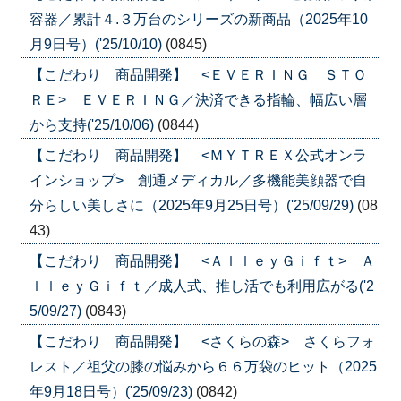
容器／累計４.３万台のシリーズの新商品（2025年10
月9日号）('25/10/10)
(0845)
【こだわり 商品開発】 <ＥＶＥＲＩＮＧ ＳＴＯ
ＲＥ> ＥＶＥＲＩＮＧ／決済できる指輪、幅広い層
から支持('25/10/06)
(0844)
【こだわり 商品開発】 <ＭＹＴＲＥＸ公式オンラ
インショップ> 創通メディカル／多機能美顔器で自
分らしい美しさに（2025年9月25日号）('25/09/29)
(08
43)
【こだわり 商品開発】 <ＡｌｌｅｙＧｉｆｔ> Ａ
ｌｌｅｙＧｉｆｔ／成人式、推し活でも利用広がる('2
5/09/27)
(0843)
【こだわり 商品開発】 <さくらの森> さくらフォ
レスト／祖父の膝の悩みから６６万袋のヒット（2025
年9月18日号）('25/09/23)
(0842)