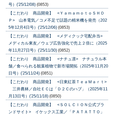
号）('25/12/08)
(0853)
【こだわり 商品開発】 <ＹａｍａｍｏｔｏＳＨＯ
Ｐ> 山本電気／コメ不足で話題の精米機を発売（202
5年12月4日号）('25/12/06)
(0853)
【こだわり 商品開発】 <メディクック宅配弁当>
メディカル東友／ウェブ広告強化で売上２倍に（2025
年11月27日号）('25/11/30)
(0852)
【こだわり 商品開発】 <ナチュ凛> ナチュラル本
舗／食べられる観葉植物で新市場開拓（2025年11月20
日号）('25/11/24)
(0851)
【こだわり 商品開発】 <日東紅茶ＴｅａＭａｒｔ>
三井農林／自社ＥＣは「Ｄ２Ｃのハブ」（2025年11
月13日号）('25/11/18)
(0850)
【こだわり 商品開発】 <ＳＯＬＣＩＯＮ公式ブラ
ンドサイト> イケックス工業／「ＰＡＴＡＴＴＯ」