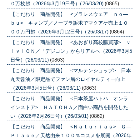
０万枚超（2026年3月19日号）('26/03/20)
(0865)
【こだわり 商品開発】 <ブラレスウェア ｎｏ―
ｂｕ> キャンプ／ノーブラ訴求でマクアケ売上１０
００万円超（2026年3月12日号）('26/03/17)
(0864)
【こだわり 商品開発】 <あおぎり高校購買部> ｖ
ｉｖｉＯＮ／「デジコン」からリアルへ（2026年3月5
日号）('26/03/11)
(0863)
【こだわり 商品開発】 <マルテンショップ> 日本
丸天醤油／限定品でファン層のロイヤルティー向上
（2026年3月5日号）('26/03/11)
(0863)
【こだわり 商品開発】 <日本茶屋ハトハ オンラ
インストア> ＨＡＴＯＨＡ／面白い商品を開発した
い（2026年2月26日号）('26/03/01)
(0862)
【こだわり 商品開発】 <Ｎａｔｕｒｉａｓ> Ｇ―
Ｐｌａｃｅ／天然由来１００％コスメを展開（2026年