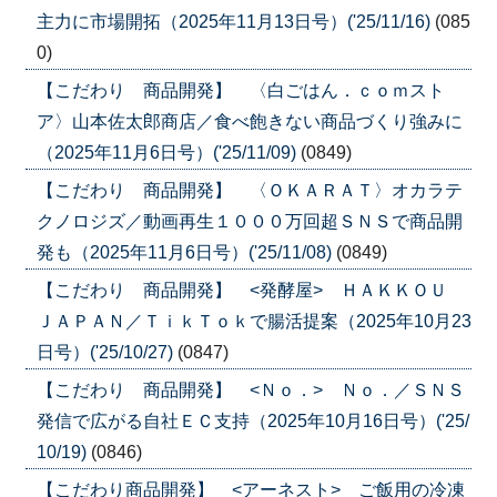
主力に市場開拓（2025年11月13日号）('25/11/16)
(085
0)
【こだわり 商品開発】 〈白ごはん．ｃｏｍスト
ア〉山本佐太郎商店／食べ飽きない商品づくり強みに
（2025年11月6日号）('25/11/09)
(0849)
【こだわり 商品開発】 〈ＯＫＡＲＡＴ〉オカラテ
クノロジズ／動画再生１０００万回超ＳＮＳで商品開
発も（2025年11月6日号）('25/11/08)
(0849)
【こだわり 商品開発】 <発酵屋> ＨＡＫＫＯＵ
ＪＡＰＡＮ／ＴｉｋＴｏｋで腸活提案（2025年10月23
日号）('25/10/27)
(0847)
【こだわり 商品開発】 <Ｎｏ．> Ｎｏ．／ＳＮＳ
発信で広がる自社ＥＣ支持（2025年10月16日号）('25/
10/19)
(0846)
【こだわり商品開発】 <アーネスト> ご飯用の冷凍