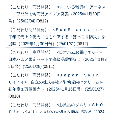
【こだわり 商品開発】 <すまいる雑貨> アーネス
ト／部門外でも商品アイデア発案（2025年1月30日
号）('25/02/04)
(0812)
【こだわり商品開発】 <ＦｕｎＳｔａｎｄａｒｄ>
半年で売上２億円／心もケアする「ほっこり防災」を
提唱（2025年1月30日号）('25/01/31)
(0812)
【こだわり 商品開発】 <日本ハムお届けネット>
日本ハム／限定セットで高級品需要捉え（2025年1月2
3日号）('25/01/28)
(0811)
【こだわり 商品開発】 <Ｊａｐａｎ Ｓｋｉｎ
Ｃａｒｅ> 自立の株式会社／乳幼児向けクリームを
初年度１万個販売へ（2025年1月16日号）('25/01/27)
(0810)
【こだわり 商品開発】 <お風呂のソムリエＳＨＯ
Ｐ！> バスリエ／入浴の大切さを商品で訴求（2024