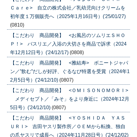
Ｃａｒｅ> 自立の株式会社／乳幼児向けクリームを
初年度１万個販売へ（2025年1月16日号）('25/01/27)
(0810)
【こだわり 商品開発】 <お風呂のソムリエＳＨＯ
Ｐ！> バスリエ／入浴の大切さを商品で訴求（2024
年12月12日号）('24/12/17)
(0808)
【こだわり 商品開発】 <雅結寿> ボニートジャパ
ン／”飲む”だしが好評、ぐるなび特選を受賞（2024年1
2月5日号）('24/12/10)
(0807)
【こだわり 商品開発】 <ＯＭＩＳＯＮＯＭＯＲＩ>
メディセプト／「みそ」をより身近に（2024年12月
5日号）('24/12/10)
(0807)
【こだわり 商品開発】 <ＹＯＳＨＩＤＡ ＹＡＳ
ＵＲＩ> 吉田ヤスリ製作所／ＯＥＭから転換、独自
の爪ヤスリで成長へ（2024年11月28日号）('24/12/02)