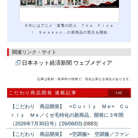
９月にはアニメ「進撃の巨人 Ｔｈｅ Ｆｉｎａ
ｌ Ｓｅａｓｏｎ」の新商品の受注を開始
関連リンク・サイト
日本ネット経済新聞 ウェブメディア
記事は取材・執筆時の情報で、現在は異なる場合があります。
こだわり商品開発 連載記事
List
【こだわり 商品開発】 <Ｃｕｒｌｙ Ｍｅ> Ｃｕ
ｒｌｙ Ｍｅ／くせ毛特化の新商品、開発に３年間
（2026年7月30日号）('26/08/03)
(0883)
【こだわり 商品開発】 <空調服> 空調服／ファン