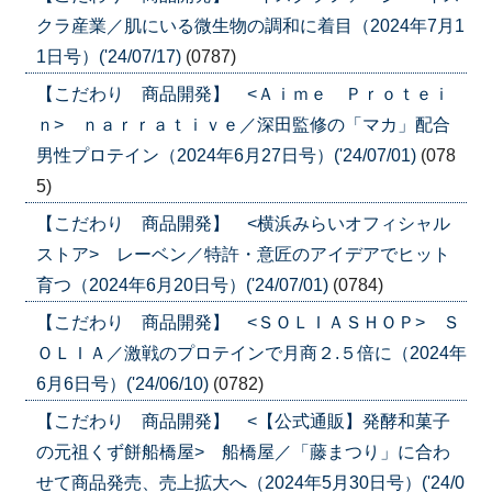
クラ産業／肌にいる微生物の調和に着目（2024年7月1
1日号）('24/07/17)
(0787)
【こだわり 商品開発】 <Ａｉｍｅ Ｐｒｏｔｅｉ
ｎ> ｎａｒｒａｔｉｖｅ／深田監修の「マカ」配合
男性プロテイン（2024年6月27日号）('24/07/01)
(078
5)
【こだわり 商品開発】 <横浜みらいオフィシャル
ストア> レーベン／特許・意匠のアイデアでヒット
育つ（2024年6月20日号）('24/07/01)
(0784)
【こだわり 商品開発】 <ＳＯＬＩＡＳＨＯＰ> Ｓ
ＯＬＩＡ／激戦のプロテインで月商２.５倍に（2024年
6月6日号）('24/06/10)
(0782)
【こだわり 商品開発】 <【公式通販】発酵和菓子
の元祖くず餅船橋屋> 船橋屋／「藤まつり」に合わ
せて商品発売、売上拡大へ（2024年5月30日号）('24/0