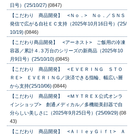
日号）('25/10/27)
(0847)
【こだわり 商品開発】 <Ｎｏ．> Ｎｏ．／ＳＮＳ
発信で広がる自社ＥＣ支持（2025年10月16日号）('25/
10/19)
(0846)
【こだわり商品開発】 <アーネスト> ご飯用の冷凍
容器／累計４.３万台のシリーズの新商品（2025年10
月9日号）('25/10/10)
(0845)
【こだわり 商品開発】 <ＥＶＥＲＩＮＧ ＳＴＯ
ＲＥ> ＥＶＥＲＩＮＧ／決済できる指輪、幅広い層
から支持('25/10/06)
(0844)
【こだわり 商品開発】 <ＭＹＴＲＥＸ公式オンラ
インショップ> 創通メディカル／多機能美顔器で自
分らしい美しさに（2025年9月25日号）('25/09/29)
(08
43)
【こだわり 商品開発】 <ＡｌｌｅｙＧｉｆｔ> Ａ