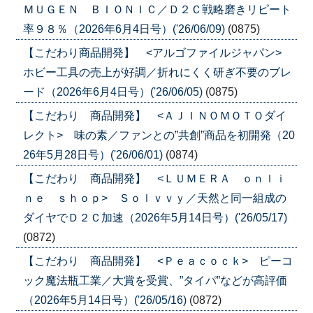
ＭＵＧＥＮ ＢＩＯＮＩＣ／Ｄ２Ｃ戦略磨きリピート
率９８％（2026年6月4日号）('26/06/09)
(0875)
【こだわり商品開発】 <アルゴファイルジャパン>
ホビー工具の売上が好調／折れにくく研ぎ不要のブレ
ード（2026年6月4日号）('26/06/05)
(0875)
【こだわり 商品開発】 <ＡＪＩＮＯＭＯＴＯダイ
レクト> 味の素／ファンとの”共創”商品を初開発（20
26年5月28日号）('26/06/01)
(0874)
【こだわり 商品開発】 <ＬＵＭＥＲＡ ｏｎｌｉ
ｎｅ ｓｈｏｐ> Ｓｏｌｖｖｙ／天然と同一組成の
ダイヤでＤ２Ｃ加速（2026年5月14日号）('26/05/17)
(0872)
【こだわり 商品開発】 <Ｐｅａｃｏｃｋ> ピーコ
ック魔法瓶工業／大賞を受賞、”タイパ”などが高評価
（2026年5月14日号）('26/05/16)
(0872)