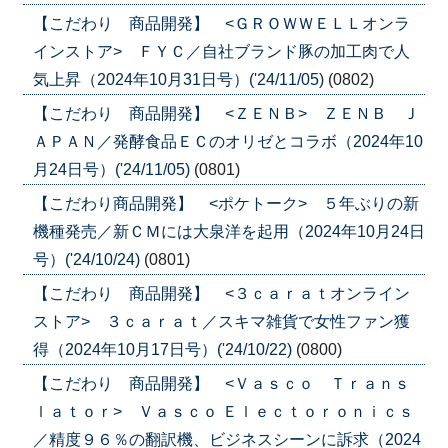
【こだわり 商品開発】 <ＧＲＯＷＷＥＬＬオンラ
インストア> ＦＹＣ／自社ブランド豚の加工肉で人
気上昇（2024年10月31日号）('24/11/05)
(0802)
【こだわり 商品開発】 <ＺＥＮＢ> ＺＥＮＢ Ｊ
ＡＰＡＮ／発酵食品ＥＣのオリゼとコラボ（2024年10
月24日号）('24/11/05)
(0801)
【こだわり商品開発】 <ポケトーク> ５年ぶりの新
機種発売／新ＣＭには大泉洋を起用（2024年10月24日
号）('24/10/24)
(0801)
【こだわり 商品開発】 <３ｃａｒａｔオンライン
ストア> ３ｃａｒａｔ／スキマ雑貨で女性ファン獲
得（2024年10月17日号）('24/10/22)
(0800)
【こだわり 商品開発】 <Ｖａｓｃｏ Ｔｒａｎｓ
ｌａｔｏｒ> Ｖａｓｃｏ Ｅｌｅｃｔｏｒｏｎｉｃｓ
／精度９６％の翻訳機、ビジネスシーンに訴求（2024