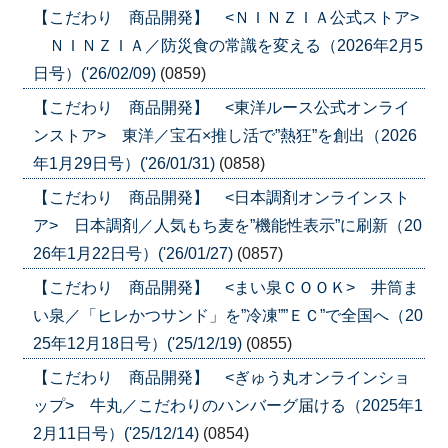
【こだわり 商品開発】 <ＮＩＮＺＩＡ公式ストア>
ＮＩＮＺＩＡ／防災食の常識を変える（2026年2月5
日号）('26/02/09)
(0859)
【こだわり 商品開発】 <東洋ルース公式オンライ
ンストア> 東洋／宝石×推し活で”熱狂”を創出（2026
年1月29日号）('26/01/31)
(0858)
【こだわり 商品開発】 <日本調剤オンラインスト
ア> 日本調剤／人気もち麦を”機能性表示”に刷新（20
26年1月22日号）('26/01/27)
(0857)
【こだわり 商品開発】 <まい泉ＣＯＯＫ> 井筒ま
い泉／「ヒレかつサンド」を”冷凍””ＥＣ”で全国へ（20
25年12月18日号）('25/12/19)
(0855)
【こだわり 商品開発】 <ぎゅう丸オンラインショ
ップ> 牛丸／こだわりのハンバーグ届ける（2025年1
2月11日号）('25/12/14)
(0854)