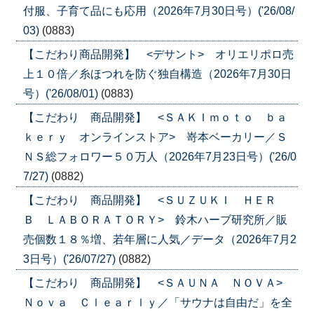
付服、子育て品にも応用（2026年7月30日号）('26/08/
03)
(0883)
【こだわり商品開発】 <デサント> オリエリポロ売
上１０倍／糸ほつれを防ぐ独自構造（2026年7月30日
号）('26/08/01)
(0883)
【こだわり 商品開発】 <ＳＡＫＩｍｏｔｏ ｂａ
ｋｅｒｙ オンラインストア> 嵜本ベーカリー／Ｓ
ＮＳ総フォロワー５０万人（2026年7月23日号）('26/0
7/27)
(0882)
【こだわり 商品開発】 <ＳＵＺＵＫＩ ＨＥＲ
Ｂ ＬＡＢＯＲＡＴＯＲＹ> 鈴木ハーブ研究所／販
売個数１８％増、若年層に人気／データ（2026年7月2
3日号）('26/07/27)
(0882)
【こだわり 商品開発】 <ＳＡＵＮＡ ＮＯＶＡ>
Ｎｏｖａ Ｃｌｅａｒｌｙ／「サウナは自由だ」を全