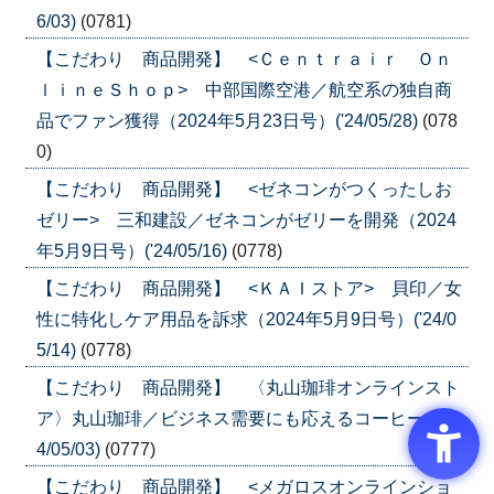
6/03)
(0781)
【こだわり 商品開発】 <Ｃｅｎｔｒａｉｒ Ｏｎ
ｌｉｎｅＳｈｏｐ> 中部国際空港／航空系の独自商
品でファン獲得（2024年5月23日号）('24/05/28)
(078
0)
【こだわり 商品開発】 <ゼネコンがつくったしお
ゼリー> 三和建設／ゼネコンがゼリーを開発（2024
年5月9日号）('24/05/16)
(0778)
【こだわり 商品開発】 <ＫＡＩストア> 貝印／女
性に特化しケア用品を訴求（2024年5月9日号）('24/0
5/14)
(0778)
【こだわり 商品開発】 〈丸山珈琲オンラインスト
ア〉丸山珈琲／ビジネス需要にも応えるコーヒーを('2
4/05/03)
(0777)
【こだわり 商品開発】 <メガロスオンラインショ