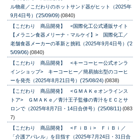
ル物産／こだわりのホットサンド器がヒット（2025年
9月4日号）('25/09/09)
(0840)
【こだわり 商品開発】 <国際化工公式通販サイト
【メラニン食器メリーナ・マルケイ】> 国際化工／
老舗食器メーカーの革新と挑戦（2025年9月4日号）('2
5/09/06)
(0840)
【こだわり 商品開発】 <キーコーヒー公式オンラ
インショップ> キーコーヒー／簡易抽出型のコーヒ
ーを発売（2025年8月21日号）('25/08/24)
(0838)
【こだわり 商品開発】 <ＧＭＡＫｅオンラインス
トア> ＧＭＡＫｅ／青汁王子監修の青汁をＥＣとサ
ロンで（2025年8月7日・14日合併号）('25/08/11)
(083
7)
【こだわり 商品開発】 <ＦｉＢｉ> ＦｉＢｉ／
「介護アパレル」を目指す（2025年7月24日・31日合