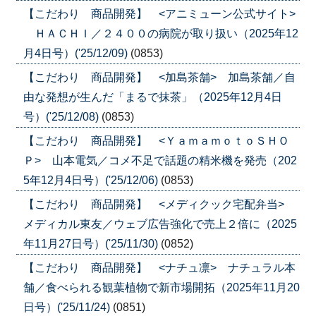
【こだわり 商品開発】 <アニミューン公式サイト>
ＨＡＣＨＩ／２４００の病院が取り扱い（2025年12
月4日号）('25/12/09)
(0853)
【こだわり 商品開発】 <加島茶舗> 加島茶舗／自
由な発想が生んだ「まるで抹茶」（2025年12月4日
号）('25/12/08)
(0853)
【こだわり 商品開発】 <ＹａｍａｍｏｔｏＳＨＯ
Ｐ> 山本電気／コメ不足で話題の精米機を発売（202
5年12月4日号）('25/12/06)
(0853)
【こだわり 商品開発】 <メディクック宅配弁当>
メディカル東友／ウェブ広告強化で売上２倍に（2025
年11月27日号）('25/11/30)
(0852)
【こだわり 商品開発】 <ナチュ凛> ナチュラル本
舗／食べられる観葉植物で新市場開拓（2025年11月20
日号）('25/11/24)
(0851)