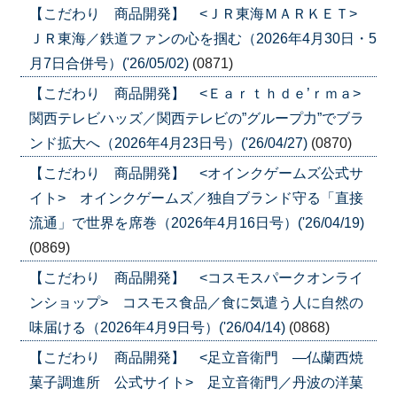
【こだわり 商品開発】 <ＪＲ東海ＭＡＲＫＥＴ>
ＪＲ東海／鉄道ファンの心を掴む（2026年4月30日・5
月7日合併号）('26/05/02)
(0871)
【こだわり 商品開発】 <Ｅａｒｔｈｄｅ’ｒｍａ>
関西テレビハッズ／関西テレビの”グループ力”でブラ
ンド拡大へ（2026年4月23日号）('26/04/27)
(0870)
【こだわり 商品開発】 <オインクゲームズ公式サ
イト> オインクゲームズ／独自ブランド守る「直接
流通」で世界を席巻（2026年4月16日号）('26/04/19)
(0869)
【こだわり 商品開発】 <コスモスパークオンライ
ンショップ> コスモス食品／食に気遣う人に自然の
味届ける（2026年4月9日号）('26/04/14)
(0868)
【こだわり 商品開発】 <足立音衛門 ―仏蘭西焼
菓子調進所 公式サイト> 足立音衛門／丹波の洋菓