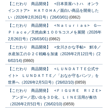
【こだわり 商品開発】 <日本茶屋ハトハ オンラ
インストア> ＨＡＴＯＨＡ／面白い商品を開発した
い（2026年2月26日号）('26/03/01)
(0862)
【こだわり 商品開発】 <Ｎａｔｕｒｉａｓ> Ｇ―
Ｐｌａｃｅ／天然由来１００％コスメを展開（2026年
2月26日号）('26/03/01)
(0862)
【こだわり 商品開発】 <女川さかな手帖> 鮮冷／
水産加工のＤ２Ｃ戦略を加速（2026年2月12日号）('2
6/02/14)
(0860)
【こだわり 商品開発】 <ＬＵＮＤＡＴＴＥ公式サ
イト> ＬＵＮＤＡＴＴＥ／「おなか守るパンツ」を
世界へ（2026年2月5日号）('26/02/10)
(0859)
【こだわり 商品開発】 <ＦＩＧＵＲＥ ＲＩＺＥ>
アンダー／思い出を３Ｄ化、ＬＩＮＥ活用が奏功
（2026年2月5日号）('26/02/10)
(0859)