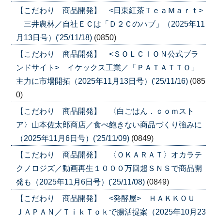
【こだわり 商品開発】 <日東紅茶ＴｅａＭａｒｔ>
三井農林／自社ＥＣは「Ｄ２Ｃのハブ」（2025年11
月13日号）('25/11/18)
(0850)
【こだわり 商品開発】 <ＳＯＬＣＩＯＮ公式ブラ
ンドサイト> イケックス工業／「ＰＡＴＡＴＴＯ」
主力に市場開拓（2025年11月13日号）('25/11/16)
(085
0)
【こだわり 商品開発】 〈白ごはん．ｃｏｍスト
ア〉山本佐太郎商店／食べ飽きない商品づくり強みに
（2025年11月6日号）('25/11/09)
(0849)
【こだわり 商品開発】 〈ＯＫＡＲＡＴ〉オカラテ
クノロジズ／動画再生１０００万回超ＳＮＳで商品開
発も（2025年11月6日号）('25/11/08)
(0849)
【こだわり 商品開発】 <発酵屋> ＨＡＫＫＯＵ
ＪＡＰＡＮ／ＴｉｋＴｏｋで腸活提案（2025年10月23