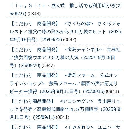
ｌｌｅｙＧｉｆｔ／成人式、推し活でも利用広がる('2
5/09/27)
(0843)
【こだわり 商品開発】 <さくらの森> さくらフォ
レスト／祖父の膝の悩みから６６万袋のヒット（2025
年9月18日号）('25/09/23)
(0842)
【こだわり 商品開発】 <宝島チャンネル> 宝島社
／疲労回復ウエア２０万着の人気（2025年9月18日
号）('25/09/20)
(0842)
【こだわり 商品開発】 <敷島ファーム 公式オン
ラインショップ> 敷島ファーム／顧客の声に応えリ
ピーター獲得（2025年9月11日号）('25/09/15)
(0841)
【こだわり商品開発】 <アコンカグア> 登山用リュ
ックを発売／高機能低価格で４.５万個販売（2025年9
月11日号）('25/09/11)
(0841)
【こだわり 商品開発】 <ＩＷＡＮＯ> ユニバーサ