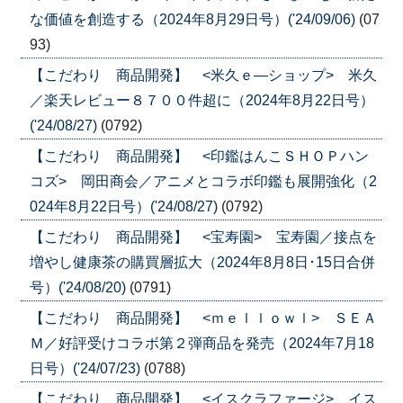
な価値を創造する（2024年8月29日号）('24/09/06)
(07
93)
【こだわり 商品開発】 <米久ｅ―ショップ> 米久
／楽天レビュー８７００件超に（2024年8月22日号）
('24/08/27)
(0792)
【こだわり 商品開発】 <印鑑はんこＳＨＯＰハン
コズ> 岡田商会／アニメとコラボ印鑑も展開強化（2
024年8月22日号）('24/08/27)
(0792)
【こだわり 商品開発】 <宝寿園> 宝寿園／接点を
増やし健康茶の購買層拡大（2024年8月8日･15日合併
号）('24/08/20)
(0791)
【こだわり 商品開発】 <ｍｅｌｌｏｗｌ> ＳＥＡ
Ｍ／好評受けコラボ第２弾商品を発売（2024年7月18
日号）('24/07/23)
(0788)
【こだわり 商品開発】 <イスクラファージ> イス