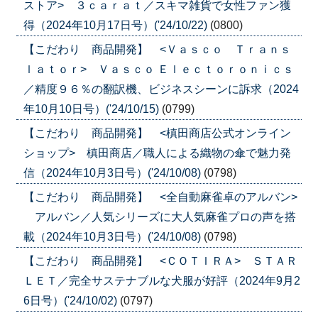
ストア> ３ｃａｒａｔ／スキマ雑貨で女性ファン獲
得（2024年10月17日号）('24/10/22)
(0800)
【こだわり 商品開発】 <Ｖａｓｃｏ Ｔｒａｎｓ
ｌａｔｏｒ> Ｖａｓｃｏ Ｅｌｅｃｔｏｒｏｎｉｃｓ
／精度９６％の翻訳機、ビジネスシーンに訴求（2024
年10月10日号）('24/10/15)
(0799)
【こだわり 商品開発】 <槙田商店公式オンライン
ショップ> 槙田商店／職人による織物の傘で魅力発
信（2024年10月3日号）('24/10/08)
(0798)
【こだわり 商品開発】 <全自動麻雀卓のアルバン>
アルバン／人気シリーズに大人気麻雀プロの声を搭
載（2024年10月3日号）('24/10/08)
(0798)
【こだわり 商品開発】 <ＣＯＴＩＲＡ> ＳＴＡＲ
ＬＥＴ／完全サステナブルな犬服が好評（2024年9月2
6日号）('24/10/02)
(0797)