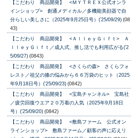
【こだわり 商品開発】 <ＭＹＴＲＥＸ公式オンラ
インショップ> 創通メディカル／多機能美顔器で自
分らしい美しさに（2025年9月25日号）('25/09/29)
(08
43)
【こだわり 商品開発】 <ＡｌｌｅｙＧｉｆｔ> Ａ
ｌｌｅｙＧｉｆｔ／成人式、推し活でも利用広がる('2
5/09/27)
(0843)
【こだわり 商品開発】 <さくらの森> さくらフォ
レスト／祖父の膝の悩みから６６万袋のヒット（2025
年9月18日号）('25/09/23)
(0842)
【こだわり 商品開発】 <宝島チャンネル> 宝島社
／疲労回復ウエア２０万着の人気（2025年9月18日
号）('25/09/20)
(0842)
【こだわり 商品開発】 <敷島ファーム 公式オン
ラインショップ> 敷島ファーム／顧客の声に応えリ