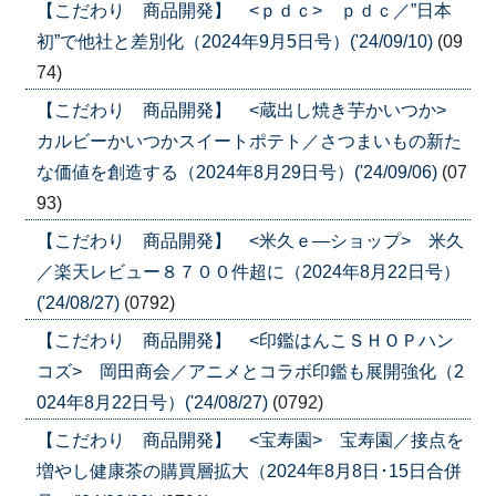
【こだわり 商品開発】 <ｐｄｃ> ｐｄｃ／”日本
初”で他社と差別化（2024年9月5日号）('24/09/10)
(09
74)
【こだわり 商品開発】 <蔵出し焼き芋かいつか>
カルビーかいつかスイートポテト／さつまいもの新た
な価値を創造する（2024年8月29日号）('24/09/06)
(07
93)
【こだわり 商品開発】 <米久ｅ―ショップ> 米久
／楽天レビュー８７００件超に（2024年8月22日号）
('24/08/27)
(0792)
【こだわり 商品開発】 <印鑑はんこＳＨＯＰハン
コズ> 岡田商会／アニメとコラボ印鑑も展開強化（2
024年8月22日号）('24/08/27)
(0792)
【こだわり 商品開発】 <宝寿園> 宝寿園／接点を
増やし健康茶の購買層拡大（2024年8月8日･15日合併