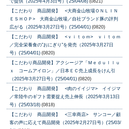
で提供（2025年4月3日号）('25/04/08)
(0821)
【こだわり 商品開発】 <大商金山牧場ＯＮＬＩＮ
ＥＳＨＯＰ> 大商金山牧場／自社ブランド豚の評判
広がる（2025年3月27日号）('25/04/01)
(0820)
【こだわり 商品開発】 <ｖｉｔｏｍ> ｖｉｔｏｍ
／完全栄養食の”おにぎり”を発売（2025年3月27日
号）('25/04/01)
(0820)
【こだわり商品開発】アクシージア「Ｍｅｄｕｌｌｕ
ｘ コームアイロン」／日本ＥＣ売上成長をけん引
（2025年3月27日号）('25/04/01)
(0820)
【こだわり 商品開発】 <肉のイイジマ> イイジマ
／常陸牛のギフト需要捉え売上伸長（2025年3月13日
号）('25/03/18)
(0818)
【こだわり 商品開発】 <三幸商店> サンコー／顧
客の声に応えて商品開発（2025年2月27日号）('25/03/