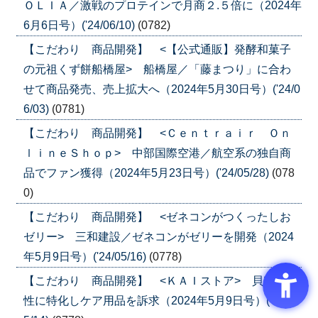
ＯＬＩＡ／激戦のプロテインで月商２.５倍に（2024年
6月6日号）('24/06/10)
(0782)
【こだわり 商品開発】 <【公式通販】発酵和菓子
の元祖くず餅船橋屋> 船橋屋／「藤まつり」に合わ
せて商品発売、売上拡大へ（2024年5月30日号）('24/0
6/03)
(0781)
【こだわり 商品開発】 <Ｃｅｎｔｒａｉｒ Ｏｎ
ｌｉｎｅＳｈｏｐ> 中部国際空港／航空系の独自商
品でファン獲得（2024年5月23日号）('24/05/28)
(078
0)
【こだわり 商品開発】 <ゼネコンがつくったしお
ゼリー> 三和建設／ゼネコンがゼリーを開発（2024
年5月9日号）('24/05/16)
(0778)
【こだわり 商品開発】 <ＫＡＩストア> 貝印／女
性に特化しケア用品を訴求（2024年5月9日号）('24/0