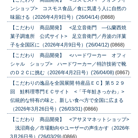
ンショップ> コスモス食品／食に気遣う人に自然の
味届ける（2026年4月9日号）('26/04/14)
(0868)
【こだわり 商品開発】 <足立音衛門 ―仏蘭西焼
菓子調進所 公式サイト> 足立音衛門／丹波の洋菓
子を全国区に（2026年4月9日号）('26/04/12)
(0868)
【こだわり 商品開発】 <ハードワーカー オフィ
シャル ショップ> ハードワーカー／特許技術で靴
のＤ２Ｃに挑む（2026年4月2日号）('26/04/08)
(0867)
【こだわりの逸品を全国展開 特産品ＥＣ】第５２９
回 鮭料理専門ＥＣサイト <「千年鮭きっかわ」>
伝統的な特有の味と、新しい食べ方で全国に広まる
（2026年3月26日号）('26/03/31)
(0866)
【こだわり 商品開発】 <アサヌマネットショップ>
浅沼商会／市場動向やユーザーの声生かす（2026年
3月26日号）('26/03/29)
(0866)