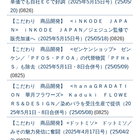
単価でも自社ＥＣで好調（2025年5月15日号）('25/05/
20)
(0826)
【こだわり 商品開発】 <ｉＮＫＯＤＥ ＪＡＰＡ
Ｎ> ｉＮＫＯＤＥ ＪＡＰＡＮ／ジェジュン監修で
販売加速へ（2025年5月15日号）('25/05/18)
(0826)
【こだわり 商品開発】 <ゼンケンショップ> ゼン
ケン／「ＰＦＯＳ・ＰＦＯＡ」の代替物質「ＰＦＨｘ
Ｓ」も除去（2025年5月1日・8日合併号）('25/05/09)
(0825)
【こだわり 商品開発】 <ｈａｎａＧＲＡＤＡＴＩ
ＯＮ 華月フラワーズ> Ｋａｄｕｋｉ ＦＬＯＷＥ
ＲＳ＆ＤＥＳＩＧＮ／染めバラを受注生産で提供（20
25年5月1日・8日合併号）('25/05/08)
(0825)
【こだわり 商品開発】 <ドットミソ> ドットミソ／
みその魅力発信に奮闘（2025年4月17日号）('25/04/2