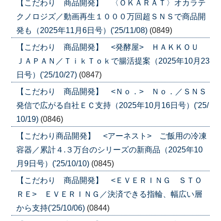
【こだわり 商品開発】 〈ＯＫＡＲＡＴ〉オカラテ
クノロジズ／動画再生１０００万回超ＳＮＳで商品開
発も（2025年11月6日号）('25/11/08)
(0849)
【こだわり 商品開発】 <発酵屋> ＨＡＫＫＯＵ
ＪＡＰＡＮ／ＴｉｋＴｏｋで腸活提案（2025年10月23
日号）('25/10/27)
(0847)
【こだわり 商品開発】 <Ｎｏ．> Ｎｏ．／ＳＮＳ
発信で広がる自社ＥＣ支持（2025年10月16日号）('25/
10/19)
(0846)
【こだわり商品開発】 <アーネスト> ご飯用の冷凍
容器／累計４.３万台のシリーズの新商品（2025年10
月9日号）('25/10/10)
(0845)
【こだわり 商品開発】 <ＥＶＥＲＩＮＧ ＳＴＯ
ＲＥ> ＥＶＥＲＩＮＧ／決済できる指輪、幅広い層
から支持('25/10/06)
(0844)