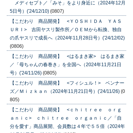
メディセプト／「みそ」をより身近に（2024年12月
5日号）('24/12/10)
(0807)
【こだわり 商品開発】 <ＹＯＳＨＩＤＡ ＹＡＳ
ＵＲＩ> 吉田ヤスリ製作所／ＯＥＭから転換、独自
の爪ヤスリで成長へ（2024年11月28日号）('24/12/02)
(0806)
【こだわり 商品開発】 <はるまき家> はるまき家
／「母ちゃんの春巻き」を全国へ（2024年11月21日
号）('24/11/26)
(0805)
【こだわり 商品開発】 <フィシュル！> ベンナー
ズ／Ｍｉｚｋａｎ（2024年11月21日号）('24/11/26)
(0
805)
【こだわり 商品開発】 <ｃｈｉｔｒｅｅ ｏｒｇ
ａｎｉｃ> ｃｈｉｔｒｅｅ ｏｒｇａｎｉｃ／「自
分を愛す」商品展開、会員数は４年で５５倍（2024年