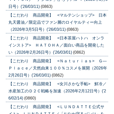
日号）('26/03/11)
(0863)
【こだわり 商品開発】 <マルテンショップ> 日本
丸天醤油／限定品でファン層のロイヤルティー向上
（2026年3月5日号）('26/03/11)
(0863)
【こだわり 商品開発】 <日本茶屋ハトハ オンラ
インストア> ＨＡＴＯＨＡ／面白い商品を開発した
い（2026年2月26日号）('26/03/01)
(0862)
【こだわり 商品開発】 <Ｎａｔｕｒｉａｓ> Ｇ―
Ｐｌａｃｅ／天然由来１００％コスメを展開（2026年
2月26日号）('26/03/01)
(0862)
【こだわり 商品開発】 <女川さかな手帖> 鮮冷／
水産加工のＤ２Ｃ戦略を加速（2026年2月12日号）('2
6/02/14)
(0860)
【こだわり 商品開発】 <ＬＵＮＤＡＴＴＥ公式サ
イト> ＬＵＮＤＡＴＴＥ／「おなか守るパンツ」を