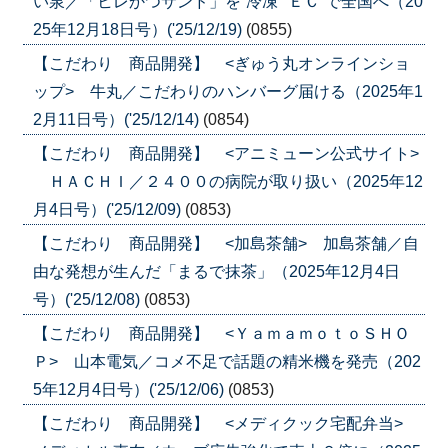
い泉／「ヒレかつサンド」を”冷凍””ＥＣ”で全国へ（20
25年12月18日号）('25/12/19)
(0855)
【こだわり 商品開発】 <ぎゅう丸オンラインショ
ップ> 牛丸／こだわりのハンバーグ届ける（2025年1
2月11日号）('25/12/14)
(0854)
【こだわり 商品開発】 <アニミューン公式サイト>
ＨＡＣＨＩ／２４００の病院が取り扱い（2025年12
月4日号）('25/12/09)
(0853)
【こだわり 商品開発】 <加島茶舗> 加島茶舗／自
由な発想が生んだ「まるで抹茶」（2025年12月4日
号）('25/12/08)
(0853)
【こだわり 商品開発】 <ＹａｍａｍｏｔｏＳＨＯ
Ｐ> 山本電気／コメ不足で話題の精米機を発売（202
5年12月4日号）('25/12/06)
(0853)
【こだわり 商品開発】 <メディクック宅配弁当>