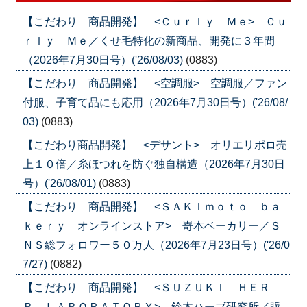
【こだわり 商品開発】 <Ｃｕｒｌｙ Ｍｅ> Ｃｕ
ｒｌｙ Ｍｅ／くせ毛特化の新商品、開発に３年間
（2026年7月30日号）('26/08/03)
(0883)
【こだわり 商品開発】 <空調服> 空調服／ファン
付服、子育て品にも応用（2026年7月30日号）('26/08/
03)
(0883)
【こだわり商品開発】 <デサント> オリエリポロ売
上１０倍／糸ほつれを防ぐ独自構造（2026年7月30日
号）('26/08/01)
(0883)
【こだわり 商品開発】 <ＳＡＫＩｍｏｔｏ ｂａ
ｋｅｒｙ オンラインストア> 嵜本ベーカリー／Ｓ
ＮＳ総フォロワー５０万人（2026年7月23日号）('26/0
7/27)
(0882)
【こだわり 商品開発】 <ＳＵＺＵＫＩ ＨＥＲ
Ｂ ＬＡＢＯＲＡＴＯＲＹ> 鈴木ハーブ研究所／販