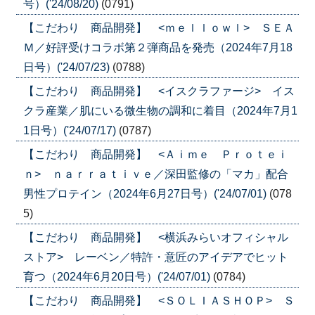
号）('24/08/20)
(0791)
【こだわり 商品開発】 <ｍｅｌｌｏｗｌ> ＳＥＡ
Ｍ／好評受けコラボ第２弾商品を発売（2024年7月18
日号）('24/07/23)
(0788)
【こだわり 商品開発】 <イスクラファージ> イス
クラ産業／肌にいる微生物の調和に着目（2024年7月1
1日号）('24/07/17)
(0787)
【こだわり 商品開発】 <Ａｉｍｅ Ｐｒｏｔｅｉ
ｎ> ｎａｒｒａｔｉｖｅ／深田監修の「マカ」配合
男性プロテイン（2024年6月27日号）('24/07/01)
(078
5)
【こだわり 商品開発】 <横浜みらいオフィシャル
ストア> レーベン／特許・意匠のアイデアでヒット
育つ（2024年6月20日号）('24/07/01)
(0784)
【こだわり 商品開発】 <ＳＯＬＩＡＳＨＯＰ> Ｓ