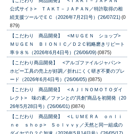
【こだわり 商品開発】 <ＴＡＫＴ－ＪＡＰＡＮ
公式サイト> ＴＡＫＴ－ＪＡＰＡＮ／特許取得の相
続支援ツールでＥＣ（2026年7月2日号）('26/07/21)
(0
879)
【こだわり 商品開発】 <ＭＵＧＥＮ ショップ>
ＭＵＧＥＮ ＢＩＯＮＩＣ／Ｄ２Ｃ戦略磨きリピート
率９８％（2026年6月4日号）('26/06/09)
(0875)
【こだわり商品開発】 <アルゴファイルジャパン>
ホビー工具の売上が好調／折れにくく研ぎ不要のブレ
ード（2026年6月4日号）('26/06/05)
(0875)
【こだわり 商品開発】 <ＡＪＩＮＯＭＯＴＯダイ
レクト> 味の素／ファンとの”共創”商品を初開発（20
26年5月28日号）('26/06/01)
(0874)
【こだわり 商品開発】 <ＬＵＭＥＲＡ ｏｎｌｉ
ｎｅ ｓｈｏｐ> Ｓｏｌｖｖｙ／天然と同一組成の
ダイヤでＤ２Ｃ加速（2026年5月14日号）('26/05/17)