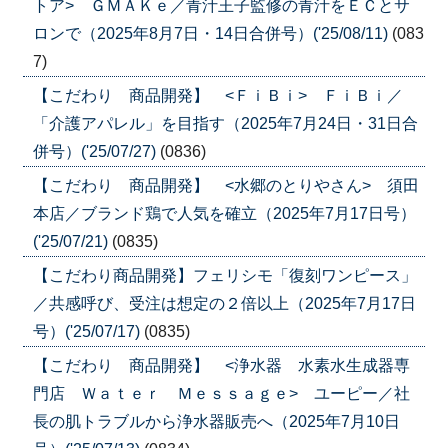
トア> ＧＭＡＫｅ／青汁王子監修の青汁をＥＣとサ
ロンで（2025年8月7日・14日合併号）('25/08/11)
(083
7)
【こだわり 商品開発】 <ＦｉＢｉ> ＦｉＢｉ／
「介護アパレル」を目指す（2025年7月24日・31日合
併号）('25/07/27)
(0836)
【こだわり 商品開発】 <水郷のとりやさん> 須田
本店／ブランド鶏で人気を確立（2025年7月17日号）
('25/07/21)
(0835)
【こだわり商品開発】フェリシモ「復刻ワンピース」
／共感呼び、受注は想定の２倍以上（2025年7月17日
号）('25/07/17)
(0835)
【こだわり 商品開発】 <浄水器 水素水生成器専
門店 Ｗａｔｅｒ Ｍｅｓｓａｇｅ> ユーピー／社
長の肌トラブルから浄水器販売へ（2025年7月10日