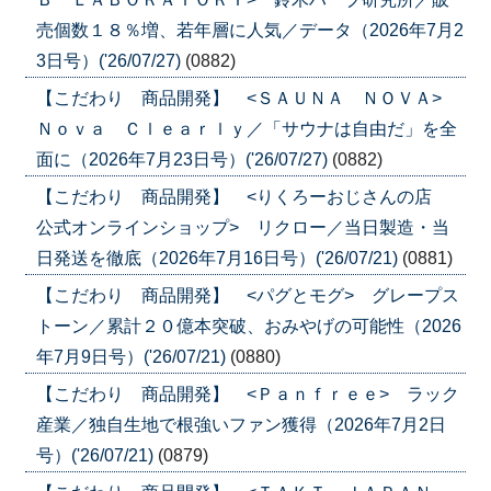
売個数１８％増、若年層に人気／データ（2026年7月2
3日号）('26/07/27)
(0882)
【こだわり 商品開発】 <ＳＡＵＮＡ ＮＯＶＡ>
Ｎｏｖａ Ｃｌｅａｒｌｙ／「サウナは自由だ」を全
面に（2026年7月23日号）('26/07/27)
(0882)
【こだわり 商品開発】 <りくろーおじさんの店
公式オンラインショップ> リクロー／当日製造・当
日発送を徹底（2026年7月16日号）('26/07/21)
(0881)
【こだわり 商品開発】 <パグとモグ> グレープス
トーン／累計２０億本突破、おみやげの可能性（2026
年7月9日号）('26/07/21)
(0880)
【こだわり 商品開発】 <Ｐａｎｆｒｅｅ> ラック
産業／独自生地で根強いファン獲得（2026年7月2日
号）('26/07/21)
(0879)