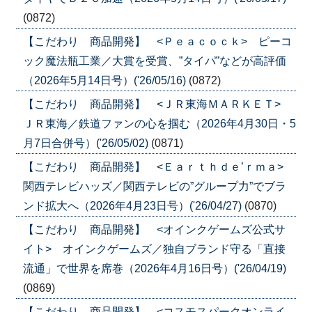
(0872)
【こだわり 商品開発】 <Ｐｅａｃｏｃｋ> ピーコ
ック魔法瓶工業／大賞を受賞、”タイパ”などが高評価
（2026年5月14日号）('26/05/16)
(0872)
【こだわり 商品開発】 <ＪＲ東海ＭＡＲＫＥＴ>
ＪＲ東海／鉄道ファンの心を掴む（2026年4月30日・5
月7日合併号）('26/05/02)
(0871)
【こだわり 商品開発】 <Ｅａｒｔｈｄｅ’ｒｍａ>
関西テレビハッズ／関西テレビの”グループ力”でブラ
ンド拡大へ（2026年4月23日号）('26/04/27)
(0870)
【こだわり 商品開発】 <オインクゲームズ公式サ
イト> オインクゲームズ／独自ブランド守る「直接
流通」で世界を席巻（2026年4月16日号）('26/04/19)
(0869)
【こだわり 商品開発】 <コスモスパークオンライ