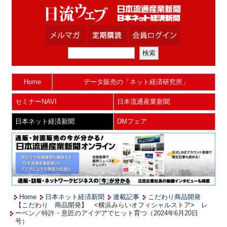
Home
データ販売の「ネット経済研究所」
セミナーNAVI
日本流通産業新聞
日本ネット経済新聞
DMフェア
Home
日本ネット経済新聞
連載記事
こだわり商品開発
【こだわり 商品開発】 <横浜みらいオフィシャルストア> レ
ーベン／特許・意匠のアイデアでヒット育つ（2024年6月20日
号）