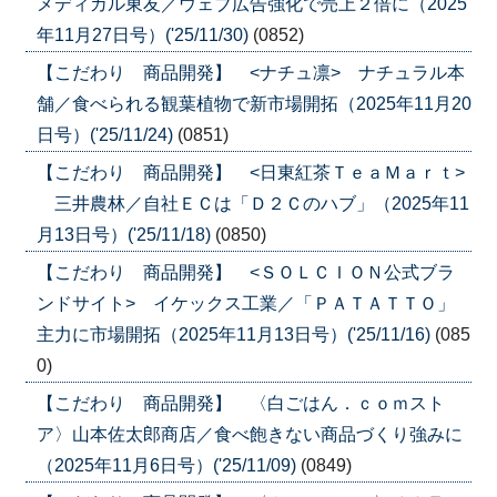
メディカル東友／ウェブ広告強化で売上２倍に（2025
年11月27日号）('25/11/30)
(0852)
【こだわり 商品開発】 <ナチュ凛> ナチュラル本
舗／食べられる観葉植物で新市場開拓（2025年11月20
日号）('25/11/24)
(0851)
【こだわり 商品開発】 <日東紅茶ＴｅａＭａｒｔ>
三井農林／自社ＥＣは「Ｄ２Ｃのハブ」（2025年11
月13日号）('25/11/18)
(0850)
【こだわり 商品開発】 <ＳＯＬＣＩＯＮ公式ブラ
ンドサイト> イケックス工業／「ＰＡＴＡＴＴＯ」
主力に市場開拓（2025年11月13日号）('25/11/16)
(085
0)
【こだわり 商品開発】 〈白ごはん．ｃｏｍスト
ア〉山本佐太郎商店／食べ飽きない商品づくり強みに
（2025年11月6日号）('25/11/09)
(0849)