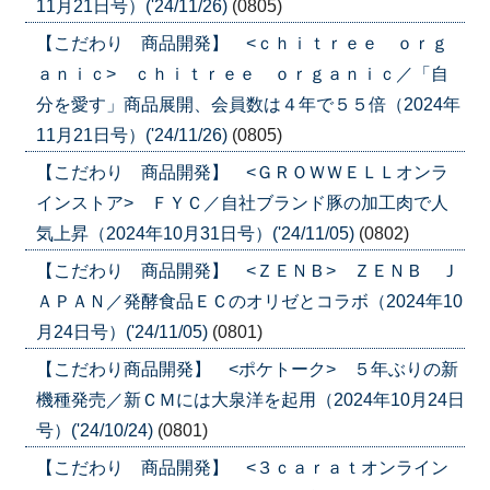
11月21日号）('24/11/26)
(0805)
【こだわり 商品開発】 <ｃｈｉｔｒｅｅ ｏｒｇ
ａｎｉｃ> ｃｈｉｔｒｅｅ ｏｒｇａｎｉｃ／「自
分を愛す」商品展開、会員数は４年で５５倍（2024年
11月21日号）('24/11/26)
(0805)
【こだわり 商品開発】 <ＧＲＯＷＷＥＬＬオンラ
インストア> ＦＹＣ／自社ブランド豚の加工肉で人
気上昇（2024年10月31日号）('24/11/05)
(0802)
【こだわり 商品開発】 <ＺＥＮＢ> ＺＥＮＢ Ｊ
ＡＰＡＮ／発酵食品ＥＣのオリゼとコラボ（2024年10
月24日号）('24/11/05)
(0801)
【こだわり商品開発】 <ポケトーク> ５年ぶりの新
機種発売／新ＣＭには大泉洋を起用（2024年10月24日
号）('24/10/24)
(0801)
【こだわり 商品開発】 <３ｃａｒａｔオンライン