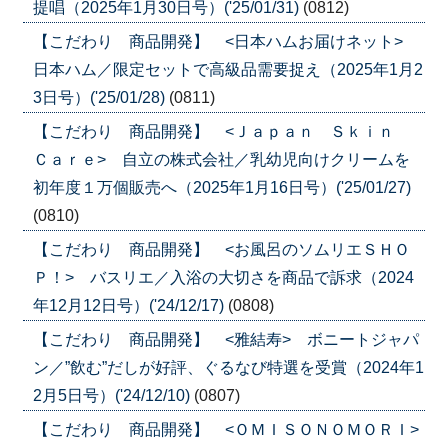
提唱（2025年1月30日号）('25/01/31)
(0812)
【こだわり 商品開発】 <日本ハムお届けネット>
日本ハム／限定セットで高級品需要捉え（2025年1月2
3日号）('25/01/28)
(0811)
【こだわり 商品開発】 <Ｊａｐａｎ Ｓｋｉｎ
Ｃａｒｅ> 自立の株式会社／乳幼児向けクリームを
初年度１万個販売へ（2025年1月16日号）('25/01/27)
(0810)
【こだわり 商品開発】 <お風呂のソムリエＳＨＯ
Ｐ！> バスリエ／入浴の大切さを商品で訴求（2024
年12月12日号）('24/12/17)
(0808)
【こだわり 商品開発】 <雅結寿> ボニートジャパ
ン／”飲む”だしが好評、ぐるなび特選を受賞（2024年1
2月5日号）('24/12/10)
(0807)
【こだわり 商品開発】 <ＯＭＩＳＯＮＯＭＯＲＩ>