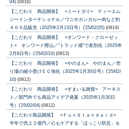
04)
(0816)
【こだわり 商品開発】 <ミートガイ> ティーエム
ジーインターナショナル／ワニやカンガルー肉など約
４００品販売（2025年2月13日号）('25/02/25)
(0814)
【こだわり 商品開発】 <オンワード・クローゼッ
ト> オンワード樫山／”トラッド感”で差別化（2025年
2月6日号）('25/02/10)
(0813)
【こだわり 商品開発】 <やのまん> やのまん／売
り場の縮小受けＥＣ強化（2025年1月30日号）('25/02/
10)
(0812)
【こだわり 商品開発】 <すまいる雑貨> アーネス
ト／部門外でも商品アイデア発案（2025年1月30日
号）('25/02/04)
(0812)
【こだわり商品開発】 <ＦｕｎＳｔａｎｄａｒｄ>
半年で売上２億円／心もケアする「ほっこり防災」を