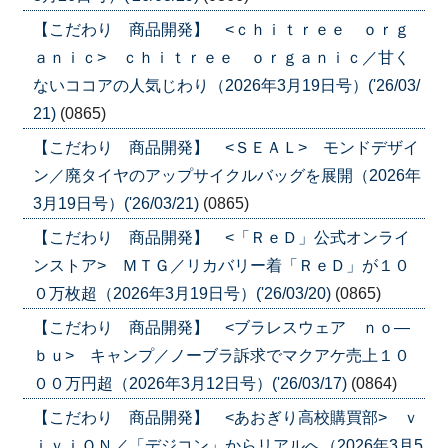
【こだわり 商品開発】 <ｃｈｉｔｒｅｅ ｏｒｇ
ａｎｉｃ> ｃｈｉｔｒｅｅ ｏｒｇａｎｉｃ／甘く
ないココアの人気じわり（2026年3月19日号）('26/03/
21)
(0865)
【こだわり 商品開発】 <ＳＥＡＬ> モンドデザイ
ン／廃タイヤのアップサイクルバッグを展開（2026年
3月19日号）('26/03/21)
(0865)
【こだわり 商品開発】 <「ＲｅＤ」公式オンライ
ンストア> ＭＴＧ／リカバリー着「ＲｅＤ」が１０
０万枚超（2026年3月19日号）('26/03/20)
(0865)
【こだわり 商品開発】 <ブラレスウェア ｎｏ―
ｂｕ> キャンプ／ノーブラ訴求でマクアケ売上１０
００万円超（2026年3月12日号）('26/03/17)
(0864)
【こだわり 商品開発】 <あおぎり高校購買部> ｖ
ｉｖｉＯＮ／「デジコン」からリアルへ（2026年3月5