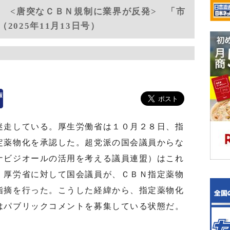
４ <唐突なＣＢＮ規制に業界が反発> 「市
025年11月13日号）
走している。厚生労働省は１０月２８日、指
定薬物化を承認した。超党派の国会議員からな
ナビジオールの活用を考える議員連盟）はこれ
、厚労省に対して国会議員が、ＣＢＮ指定薬物
指摘を行った。こうした経緯から、指定薬物化
はパブリックコメントを募集している状態だ。