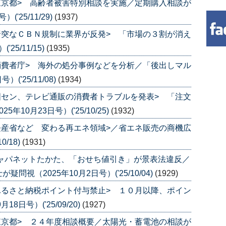
東京都> 高齢者被害特別相談を実施／定期購入相談が
'25/11/29)
(1937)
唐突なＣＢＮ規制に業界が反発> 「市場の３割が消え
25/11/15)
(1935)
消費者庁> 海外の処分事例などを分析／「後出しマル
('25/11/08)
(1934)
国セン、テレビ通販の消費者トラブルを発表> 「注文
10月23日号）('25/10/25)
(1932)
経産省など 変わる再エネ領域>／省エネ販売の商機広
0/18)
(1931)
ジャパネットたかた、「おせち値引き」が景表法違反／
視（2025年10月2日号）('25/10/04)
(1929)
ふるさと納税ポイント付与禁止> １０月以降、ポイン
日号）('25/09/20)
(1927)
東京都> ２４年度相談概要／太陽光・蓄電池の相談が