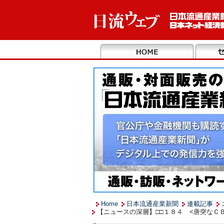
Home
日本流通産業新聞
連載記事
【ニュースの深層】□□１８４ <唐突なＣＢ