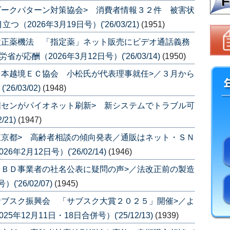
ダークパターン対策協会> 消費者情報３２件 被害状
026年3月19日号）('26/03/21)
(1951)
改正薬機法 「指定薬」ネット販売にビデオ通話義務
応酬（2026年3月12日号）('26/03/14)
(1950)
日本越境ＥＣ協会 小松氏が代表理事就任>／３月から
6/03/02)
(1948)
国センがパイオネット刷新> 新システムでトラブル可
/21)
(1947)
東京都> 高齢者相談の傾向発表／通販はネット・ＳＮ
2月12日号）('26/02/14)
(1946)
ＣＢＤ事業者の社名公表に疑問の声>／法改正前の製造
'26/02/07)
(1945)
サブスク振興会 「サブスク大賞２０２５」開催>／よ
12月11日・18日合併号）('25/12/13)
(1939)