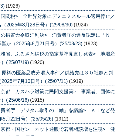
3)
(1926)
米国関税> 全世界対象にデミニミスルール適用停止／
5年8月28日号）('25/08/30)
(1924)
初の措置命令取消判決> 消費者庁の違反認定に「Ｎ
025年8月21日号）('25/08/23)
(1923)
総務省、ふるさと納税の指定基準見直し発表> 地場産
25/07/19)
(1920)
リ原料の医薬品成分混入事件／供給先は３０社超と判
年7月10日号）('25/07/11)
(1919)
東京都 カスハラ対策に民間支援策> 事業者、団体に
25/06/16)
(1915)
消費者庁 デジタル取引の「軸」を議論> ＡＩなど発
2日号）('25/05/26)
(1912)
東京都・国セン ネット通販で若者相談増を注視> 健