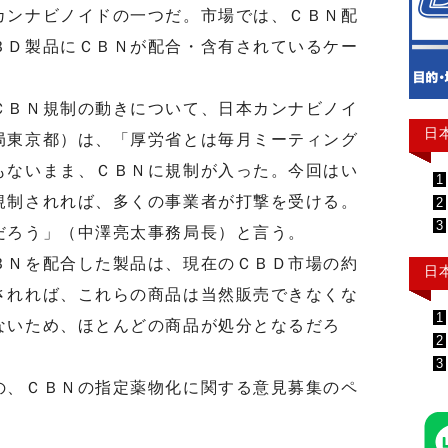
ンナビノイドの一つだ。市場では、ＣＢＮ配
ＢＤ製品にＣＢＮが配合・含有されているケー
ＢＮ規制の動きについて、日本カンナビノイ
日
局東京都）は、「厚労省とは毎月ミーティング
もないまま、ＣＢＮに規制が入った。今回はい
1
規制されれば、多くの事業者が打撃を受ける。
2
3
だろう」（中澤亮太事務局長）と言う。
Ｎを配合した製品は、現在のＣＢＤ市場の約
日
されれば、これらの商品は当然販売できなくな
1
ないため、ほとんどの商品が処分となるだろ
2
3
、ＣＢＮの指定薬物化に関する意見募集のペ