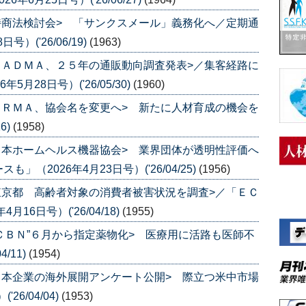
特商法検討会> 「サンクスメール」義務化へ／定期通
）('26/06/19)
(1963)
ＪＡＤＭＡ、２５年の通販動向調査発表>／集客経路に
月28日号）('26/05/30)
(1960)
ＪＲＭＡ、協会名を変更へ> 新たに人材育成の機会を
6)
(1958)
日本ホームヘルス機器協会> 業界団体が透明性評価へ
（2026年4月23日号）('26/04/25)
(1956)
東京都 高齢者対象の消費者被害状況を調査>／「ＥＣ
6日号）('26/04/18)
(1955)
”ＣＢＮ”６月から指定薬物化> 医療用に活路も医師不
/11)
(1954)
日本企業の海外展開アンケート公開> 際立つ米中市場
6/04/04)
(1953)