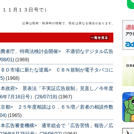
」１１月１３日号で）
記事は取材・執筆時の情報で、現在は異なる場合があります。
消費者庁、特商法検討会開催> 不適切なデジタル広告
8/01)
(1969)
ＣＢＤ市場に新たな逆風> ＣＢＮ規制が電子タバコに
5)
(1968)
日本政府> 景表法「不実証広告規制」見直し／今年度
月16日号）('26/07/18)
(1967)
東京都> ２５年度相談は０．６％増／若者の相談件数
04)
(1965)
日本広告審査機構> 通常総会で「広告苦情」報告／広
6月25日号）('26/06/27)
(1964)