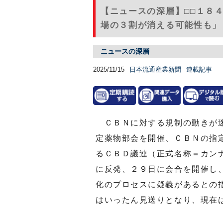
【ニュースの深層】□□１８
場の３割が消える可能性も」（2
ニュースの深層
2025/11/15
日本流通産業新聞
連載記事
ＣＢＮに対する規制の動きが迷
定薬物部会を開催、ＣＢＮの指
るＣＢＤ議連（正式名称＝カン
に反発、２９日に会合を開催し
化のプロセスに疑義があるとの
はいったん見送りとなり、現在