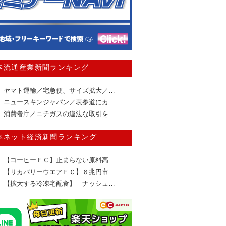
本流通産業新聞ランキング
ヤマト運輸／宅急便、サイズ拡大／…
ニュースキンジャパン／表参道にカ…
消費者庁／ニチガスの違法な取引を…
本ネット経済新聞ランキング
【コーヒーＥＣ】止まらない原料高…
【リカバリーウエアＥＣ】６兆円市…
【拡大する冷凍宅配食】 ナッシュ…