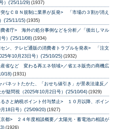
'25/11/29)
(1937)
唐突なＣＢＮ規制に業界が反発> 「市場の３割が消え
25/11/15)
(1935)
消費者庁> 海外の処分事例などを分析／「後出しマル
('25/11/08)
(1934)
国セン、テレビ通販の消費者トラブルを発表> 「注文
10月23日号）('25/10/25)
(1932)
経産省など 変わる再エネ領域>／省エネ販売の商機広
0/18)
(1931)
ジャパネットたかた、「おせち値引き」が景表法違反／
視（2025年10月2日号）('25/10/04)
(1929)
ふるさと納税ポイント付与禁止> １０月以降、ポイン
日号）('25/09/20)
(1927)
東京都> ２４年度相談概要／太陽光・蓄電池の相談が
3)
(1926)