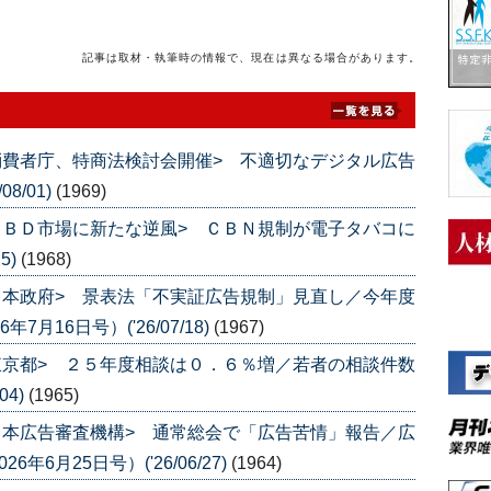
記事は取材・執筆時の情報で、現在は異なる場合があります。
消費者庁、特商法検討会開催> 不適切なデジタル広告
8/01)
(1969)
ＣＢＤ市場に新たな逆風> ＣＢＮ規制が電子タバコに
5)
(1968)
日本政府> 景表法「不実証広告規制」見直し／今年度
月16日号）('26/07/18)
(1967)
東京都> ２５年度相談は０．６％増／若者の相談件数
04)
(1965)
日本広告審査機構> 通常総会で「広告苦情」報告／広
6月25日号）('26/06/27)
(1964)