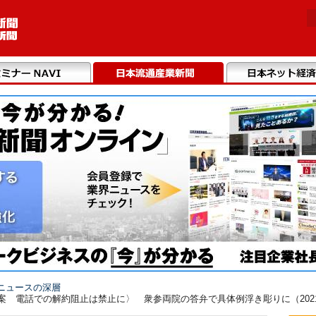
ニュースの深層
案 電話での解約阻止は禁止に〉 衆参両院の答弁で具体例浮き彫りに（2021