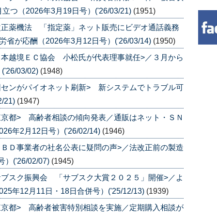
026年3月19日号）('26/03/21)
(1951)
改正薬機法 「指定薬」ネット販売にビデオ通話義務
応酬（2026年3月12日号）('26/03/14)
(1950)
日本越境ＥＣ協会 小松氏が代表理事就任>／３月から
6/03/02)
(1948)
国センがパイオネット刷新> 新システムでトラブル可
/21)
(1947)
東京都> 高齢者相談の傾向発表／通販はネット・ＳＮ
2月12日号）('26/02/14)
(1946)
ＣＢＤ事業者の社名公表に疑問の声>／法改正前の製造
'26/02/07)
(1945)
サブスク振興会 「サブスク大賞２０２５」開催>／よ
12月11日・18日合併号）('25/12/13)
(1939)
東京都> 高齢者被害特別相談を実施／定期購入相談が