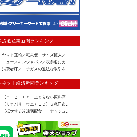
本流通産業新聞ランキング
ヤマト運輸／宅急便、サイズ拡大／…
ニュースキンジャパン／表参道にカ…
消費者庁／ニチガスの違法な取引を…
本ネット経済新聞ランキング
【コーヒーＥＣ】止まらない原料高…
【リカバリーウエアＥＣ】６兆円市…
【拡大する冷凍宅配食】 ナッシュ…