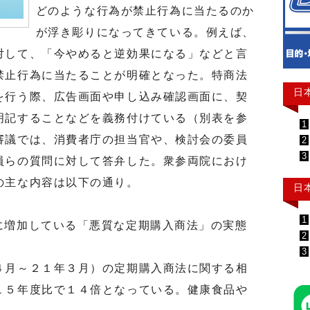
どのような行為が禁止行為に当たるのか
が浮き彫りになってきている。例えば、
対して、「今やめると逆効果になる」などと言
禁止行為に当たることが明確となった。特商法
日
を行う際、広告画面や申し込み確認画面に、契
明記することなどを義務付けている（別表を参
1
審議では、消費者庁の担当官や、検討会の委員
2
3
員らの質問に対して答弁した。衆参両院におけ
の主な内容は以下の通り。
日
1
に増加している「悪質な定期購入商法」の実態
2
3
月～２１年３月）の定期購入商法に関する相
１５年度比で１４倍となっている。健康食品や