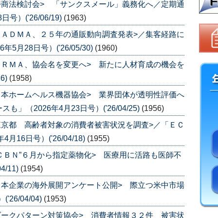
特商法検討会> 「サンクスメール」義務化へ／定期通
）('26/06/19)
(1963)
ＪＡＤＭＡ、２５年の通販動向調査発表>／集客経路に
月28日号）('26/05/30)
(1960)
ＪＲＭＡ、協会名を変更へ> 新たに人材育成の機会を
6)
(1958)
日本ホームヘルス機器協会> 業界団体が透明性評価へ
（2026年4月23日号）('26/04/25)
(1956)
東京都 高齢者対象の消費者被害状況を調査>／「ＥＣ
6日号）('26/04/18)
(1955)
”ＣＢＮ”６月から指定薬物化> 医療用に活路も医師不
/11)
(1954)
日本企業の海外展開アンケート公開> 際立つ米中市場
6/04/04)
(1953)
ダークパターン対策協会> 消費者情報３２件 被害状