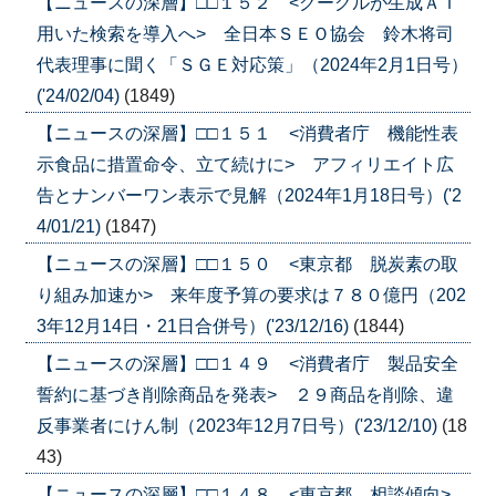
【ニュースの深層】□□１５２ <グーグルが生成ＡＩ
用いた検索を導入へ> 全日本ＳＥＯ協会 鈴木将司
代表理事に聞く「ＳＧＥ対応策」（2024年2月1日号）
('24/02/04)
(1849)
【ニュースの深層】□□１５１ <消費者庁 機能性表
示食品に措置命令、立て続けに> アフィリエイト広
告とナンバーワン表示で見解（2024年1月18日号）('2
4/01/21)
(1847)
【ニュースの深層】□□１５０ <東京都 脱炭素の取
り組み加速か> 来年度予算の要求は７８０億円（202
3年12月14日・21日合併号）('23/12/16)
(1844)
【ニュースの深層】□□１４９ <消費者庁 製品安全
誓約に基づき削除商品を発表> ２９商品を削除、違
反事業者にけん制（2023年12月7日号）('23/12/10)
(18
43)
【ニュースの深層】□□１４８ <東京都 相談傾向>