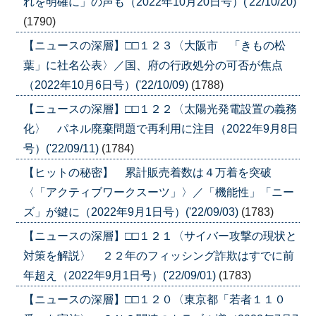
れを明確に」の声も（2022年10月20日号）('22/10/20)
(1790)
【ニュースの深層】□□１２３〈大阪市 「きもの松
葉」に社名公表〉／国、府の行政処分の可否が焦点
（2022年10月6日号）('22/10/09)
(1788)
【ニュースの深層】□□１２２〈太陽光発電設置の義務
化〉 パネル廃棄問題で再利用に注目（2022年9月8日
号）('22/09/11)
(1784)
【ヒットの秘密】 累計販売着数は４万着を突破
〈「アクティブワークスーツ」〉／「機能性」「ニー
ズ」が鍵に（2022年9月1日号）('22/09/03)
(1783)
【ニュースの深層】□□１２１〈サイバー攻撃の現状と
対策を解説〉 ２２年のフィッシング詐欺はすでに前
年超え（2022年9月1日号）('22/09/01)
(1783)
【ニュースの深層】□□１２０〈東京都「若者１１０