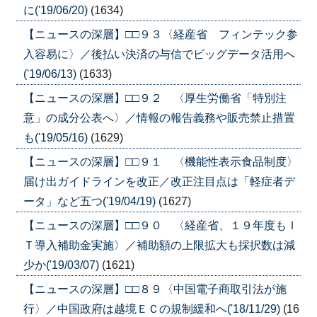
に('19/06/20)
(1634)
【ニュースの深層】□□９３〈経産省 フィンテック参
入容易に〉／後払い決済の与信でビッグデータ活用へ
('19/06/13)
(1633)
【ニュースの深層】□□９２ 〈厚生労働省「特別注
意」の成分公表へ〉／情報の報告義務や販売禁止措置
も('19/05/16)
(1629)
【ニュースの深層】□□９１ 〈機能性表示食品制度〉
届け出ガイドラインを改正／改正注目点は「軽症者デ
ータ」など五つ('19/04/19)
(1627)
【ニュースの深層】□□９０ 〈経産省、１９年度もＩ
Ｔ導入補助金実施〉／補助額の上限拡大も採択数は減
少か('19/03/07)
(1621)
【ニュースの深層】□□８９〈中国電子商取引法が施
行〉／中国政府は越境ＥＣの規制緩和へ('18/11/29)
(16