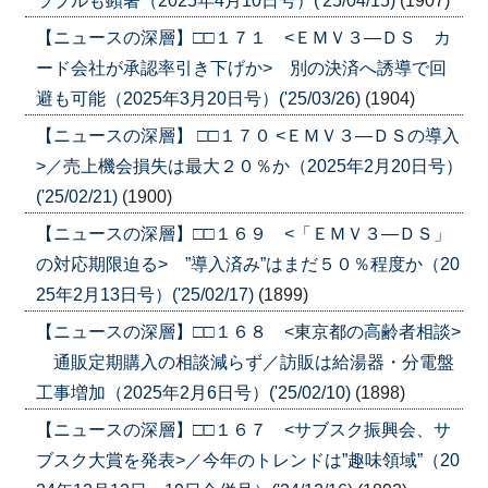
ラブルも顕著（2025年4月10日号）('25/04/15)
(1907)
【ニュースの深層】□□１７１ <ＥＭＶ３―ＤＳ カ
ード会社が承認率引き下げか> 別の決済へ誘導で回
避も可能（2025年3月20日号）('25/03/26)
(1904)
【ニュースの深層】 □□１７０ <ＥＭＶ３―ＤＳの導入
>／売上機会損失は最大２０％か（2025年2月20日号）
('25/02/21)
(1900)
【ニュースの深層】□□１６９ <「ＥＭＶ３―ＤＳ」
の対応期限迫る> ”導入済み”はまだ５０％程度か（20
25年2月13日号）('25/02/17)
(1899)
【ニュースの深層】□□１６８ <東京都の高齢者相談>
通販定期購入の相談減らず／訪販は給湯器・分電盤
工事増加（2025年2月6日号）('25/02/10)
(1898)
【ニュースの深層】□□１６７ <サブスク振興会、サ
ブスク大賞を発表>／今年のトレンドは”趣味領域”（20