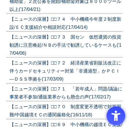
補助金」２次公募を開始/補助金対象は８０００ツール
以上('17/04/21)
【ニュースの深層】□□７４ 中小機構今年度２制度新
設/ＥＣ支援紹介や相談対応('17/04/14)
【ニュースの深層】□□７３ 国セン 仮想通貨の投資
勧誘に注意喚起/ＮＢの手法で勧誘しているケースも('1
7/04/06)
【ニュースの深層】□□７２ 経済産業省割販法改正に
伴うカードセキュリティー対策「非通過型」かＰＣＩ
―ＤＳＳ準拠を('17/03/09)
【ニュースの深層】□□７１ 「若年成人」問題/議論に
事業者不参加/通販業界からも懸念の声('17/02/17)
【ニュースの深層】□□７０ 制度変更不透明で対策困
難/中国越境ＥＣの通関厳格化('16/11/18)
【ニュースの深層】□□６９ 中小機構の越境ＥＣ支援/