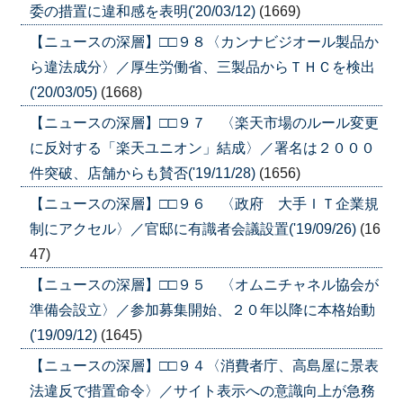
委の措置に違和感を表明('20/03/12)
(1669)
【ニュースの深層】□□９８〈カンナビジオール製品か
ら違法成分〉／厚生労働省、三製品からＴＨＣを検出
('20/03/05)
(1668)
【ニュースの深層】□□９７ 〈楽天市場のルール変更
に反対する「楽天ユニオン」結成〉／署名は２０００
件突破、店舗からも賛否('19/11/28)
(1656)
【ニュースの深層】□□９６ 〈政府 大手ＩＴ企業規
制にアクセル〉／官邸に有識者会議設置('19/09/26)
(16
47)
【ニュースの深層】□□９５ 〈オムニチャネル協会が
準備会設立〉／参加募集開始、２０年以降に本格始動
('19/09/12)
(1645)
【ニュースの深層】□□９４〈消費者庁、高島屋に景表
法違反で措置命令〉／サイト表示への意識向上が急務