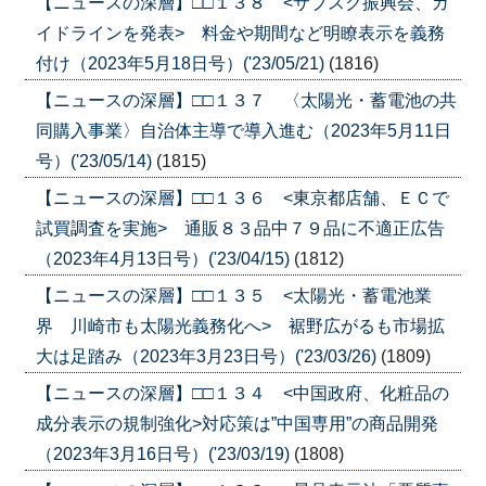
【ニュースの深層】□□１３８ <サブスク振興会、ガ
イドラインを発表> 料金や期間など明瞭表示を義務
付け（2023年5月18日号）('23/05/21)
(1816)
【ニュースの深層】□□１３７ 〈太陽光・蓄電池の共
同購入事業〉自治体主導で導入進む（2023年5月11日
号）('23/05/14)
(1815)
【ニュースの深層】□□１３６ <東京都店舗、ＥＣで
試買調査を実施> 通販８３品中７９品に不適正広告
（2023年4月13日号）('23/04/15)
(1812)
【ニュースの深層】□□１３５ <太陽光・蓄電池業
界 川崎市も太陽光義務化へ> 裾野広がるも市場拡
大は足踏み（2023年3月23日号）('23/03/26)
(1809)
【ニュースの深層】□□１３４ <中国政府、化粧品の
成分表示の規制強化>対応策は”中国専用”の商品開発
（2023年3月16日号）('23/03/19)
(1808)