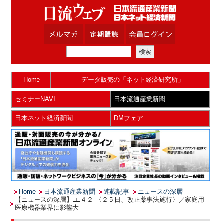
Home
データ販売の「ネット経済研究所」
セミナーNAVI
日本流通産業新聞
日本ネット経済新聞
DMフェア
Home
日本流通産業新聞
連載記事
ニュースの深層
【ニュースの深層】□□４２ 〈２５日、改正薬事法施行〉／家庭用
医療機器業界に影響大