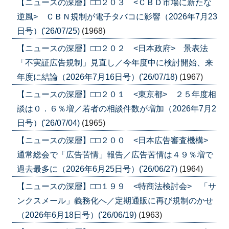
【ニュースの深層】□□２０３ <ＣＢＤ市場に新たな
逆風> ＣＢＮ規制が電子タバコに影響（2026年7月23
日号）('26/07/25)
(1968)
【ニュースの深層】□□２０２ <日本政府> 景表法
「不実証広告規制」見直し／今年度中に検討開始、来
年度に結論（2026年7月16日号）('26/07/18)
(1967)
【ニュースの深層】□□２０１ <東京都> ２５年度相
談は０．６％増／若者の相談件数が増加（2026年7月2
日号）('26/07/04)
(1965)
【ニュースの深層】□□２００ <日本広告審査機構>
通常総会で「広告苦情」報告／広告苦情は４９％増で
過去最多に（2026年6月25日号）('26/06/27)
(1964)
【ニュースの深層】□□１９９ <特商法検討会> 「サ
ンクスメール」義務化へ／定期通販に再び規制のかせ
（2026年6月18日号）('26/06/19)
(1963)