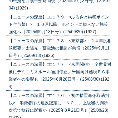
の根拠を弁護士が疑問視（2025年10月2日号）('25/10/
04)
(1929)
【ニュースの深層】□□１７９ <ふるさと納税ポイン
ト付与禁止> １０月以降、ポイントに頼らない施策
強化へ（2025年9月18日号）('25/09/20)
(1927)
【ニュースの深層】□□１７８ <東京都> ２４年度相
談概要／太陽光・蓄電池の相談が急増（2025年9月11
日号）('25/09/13)
(1926)
【ニュースの深層】□□１７７ <米国関税> 全世界対
象にデミニミスルール適用停止／米国向け越境ＥＣ事
業者への影響も（2025年8月28日号）('25/08/30)
(192
4)
【ニュースの深層】□□１７６ <初の措置命令取消判
決> 消費者庁の違反認定に「ＮＯ」／上級審の判断
次第で執行に影響か（2025年8月21日号）('25/08/23)
(1923)