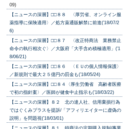
09)
【ニュースの深層】□□８８ 〈厚労省、オンライン服
薬指導に保険適用〉／処方薬通販解禁に前進('18/07/2
6)
【ニュースの深層】□□８７ 〈改正特商法 業務禁止
命令の執行相次ぐ〉／大阪府「大手含め積極適用」('1
8/06/21)
【ニュースの深層】□□８６ 〈ＥＵの個人情報保護〉
／新規則で最大２５億円の罰金も('18/05/24)
【ニュースの深層】□□８４〈厚生労働省 高齢者医療
で初の指針案〉／医師が健食中止指示も('18/03/22)
【ニュースの深層】８２ 北の達人社、信用棄損行為
ではぐくみプラスを提訴/「アフィリエイターに虚偽の
説明」を問題視('18/03/01)
【ニュースの深層】８１ 特商法の定期購入規制/事業