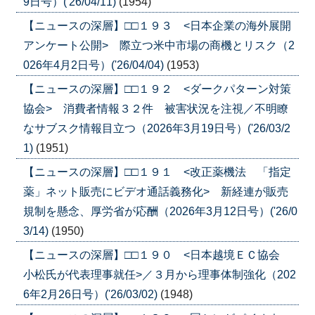
9日号）('26/04/11)
(1954)
【ニュースの深層】□□１９３ <日本企業の海外展開
アンケート公開> 際立つ米中市場の商機とリスク（2
026年4月2日号）('26/04/04)
(1953)
【ニュースの深層】□□１９２ <ダークパターン対策
協会> 消費者情報３２件 被害状況を注視／不明瞭
なサブスク情報目立つ（2026年3月19日号）('26/03/2
1)
(1951)
【ニュースの深層】□□１９１ <改正薬機法 「指定
薬」ネット販売にビデオ通話義務化> 新経連が販売
規制を懸念、厚労省が応酬（2026年3月12日号）('26/0
3/14)
(1950)
【ニュースの深層】□□１９０ <日本越境ＥＣ協会
小松氏が代表理事就任>／３月から理事体制強化（202
6年2月26日号）('26/03/02)
(1948)