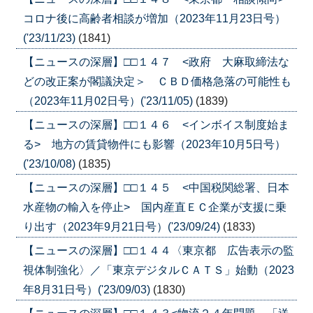
コロナ後に高齢者相談が増加（2023年11月23日号）
('23/11/23)
(1841)
【ニュースの深層】□□１４７ <政府 大麻取締法な
どの改正案が閣議決定＞ ＣＢＤ価格急落の可能性も
（2023年11月02日号）('23/11/05)
(1839)
【ニュースの深層】□□１４６ <インボイス制度始ま
る> 地方の賃貸物件にも影響（2023年10月5日号）
('23/10/08)
(1835)
【ニュースの深層】□□１４５ <中国税関総署、日本
水産物の輸入を停止> 国内産直ＥＣ企業が支援に乗
り出す（2023年9月21日号）('23/09/24)
(1833)
【ニュースの深層】□□１４４〈東京都 広告表示の監
視体制強化〉／「東京デジタルＣＡＴＳ」始動（2023
年8月31日号）('23/09/03)
(1830)