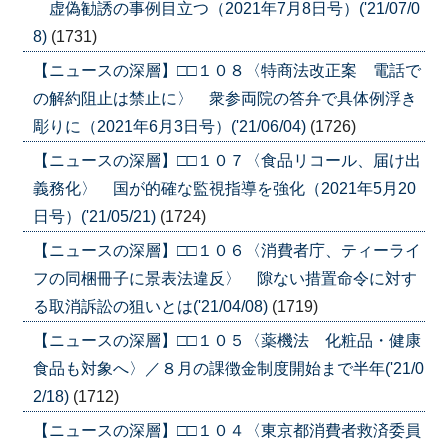
虚偽勧誘の事例目立つ（2021年7月8日号）('21/07/0
8)
(1731)
【ニュースの深層】□□１０８〈特商法改正案 電話で
の解約阻止は禁止に〉 衆参両院の答弁で具体例浮き
彫りに（2021年6月3日号）('21/06/04)
(1726)
【ニュースの深層】□□１０７〈食品リコール、届け出
義務化〉 国が的確な監視指導を強化（2021年5月20
日号）('21/05/21)
(1724)
【ニュースの深層】□□１０６〈消費者庁、ティーライ
フの同梱冊子に景表法違反〉 隙ない措置命令に対す
る取消訴訟の狙いとは('21/04/08)
(1719)
【ニュースの深層】□□１０５〈薬機法 化粧品・健康
食品も対象へ〉／８月の課徴金制度開始まで半年('21/0
2/18)
(1712)
【ニュースの深層】□□１０４〈東京都消費者救済委員