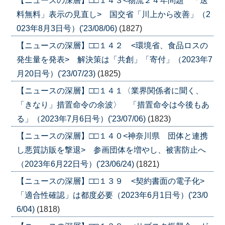
【ニュースの深層】□□１４３<物流２４年問題 「送
料無料」表示の見直し> 国交省「川上から改善」（2
023年8月3日号）('23/08/06)
(1827)
【ニュースの深層】□□１４２ <環境省、食品ロスの
発生量を発表> 解決策は「共創」「寄付」（2023年7
月20日号）('23/07/23)
(1825)
【ニュースの深層】□□１４１〈業界関係者に聞く、
「きなり」措置命令の余波〉 「措置命令は今後もあ
る」（2023年7月6日号）('23/07/06)
(1823)
【ニュースの深層】□□１４０<神奈川県 団体と連携
し悪質訪販を撃退> 参画団体を増やし、被害防止へ
（2023年6月22日号）('23/06/24)
(1821)
【ニュースの深層】□□１３９ <契約書面の電子化>
「適合性確認」は都度必要（2023年6月1日号）('23/0
6/04)
(1818)