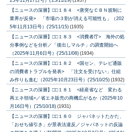
25年11月27日号）('25/11/29)
(1937)
【ニュースの深層】□□１８４ <唐突なＣＢＮ規制に
業界が反発> 「市場の３割が消える可能性も」（202
5年11月13日号）('25/11/15)
(1935)
【ニュースの深層】□□１８３ <消費者庁> 海外の処
分事例などを分析／「後出しマルチ」の調査開始へ
（2025年11月6日号）('25/11/08)
(1934)
【ニュースの深層】□□１８２ <国セン、テレビ通販
の消費者トラブルを発表> 「注文を受けない」仕組
み作りも進む（2025年10月23日号）('25/10/25)
(1932)
【ニュースの深層】□□１８１ <経産省など 変わる
再エネ領域>／省エネ販売の商機広がるか（2025年10
月16日号）('25/10/18)
(1931)
【ニュースの深層】□□１８０ ジャパネットたかた、
「おせち値引き」が景表法違反／ジャパネットの反論