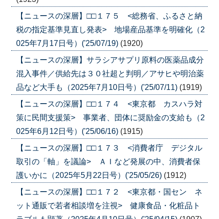
【ニュースの深層】□□１７５ <総務省、ふるさと納
税の指定基準見直し発表> 地場産品基準を明確化（2
025年7月17日号）('25/07/19)
(1920)
【ニュースの深層】サラシアサプリ原料の医薬品成分
混入事件／供給先は３０社超と判明／アサヒや明治薬
品など大手も（2025年7月10日号）('25/07/11)
(1919)
【ニュースの深層】□□１７４ <東京都 カスハラ対
策に民間支援策> 事業者、団体に奨励金の支給も（2
025年6月12日号）('25/06/16)
(1915)
【ニュースの深層】□□１７３ <消費者庁 デジタル
取引の「軸」を議論> ＡＩなど発展の中、消費者保
護いかに（2025年5月22日号）('25/05/26)
(1912)
【ニュースの深層】□□１７２ <東京都・国セン ネ
ット通販で若者相談増を注視> 健康食品・化粧品ト