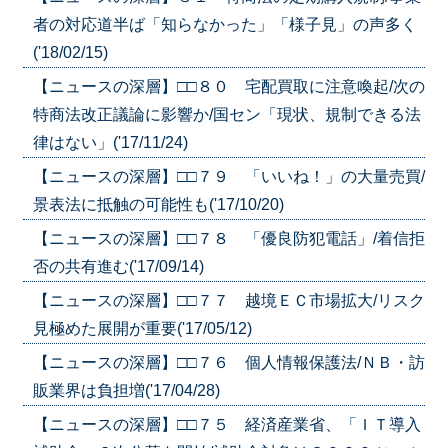
者の対応道半ば「知らなかった」「様子見」の声多く
('18/02/15)
【ニュースの深層】□□８０ 宅配買取に注意喚起/次の
特商法改正議論に影響か/国セン「現状、規制できる法
律はない」('17/11/24)
【ニュースの深層】□□７９ 「いいね！」の大量売買/
景表法に抵触の可能性も('17/10/20)
【ニュースの深層】□□７８ 「優良防犯電話」/着信拒
否の共有進む('17/09/14)
【ニュースの深層】□□７７ 越境ＥＣ市場拡大/リスク
見極めた展開が重要('17/05/12)
【ニュースの深層】□□７６ 個人情報保護法/ＮＢ・訪
販業界は負担増('17/04/28)
【ニュースの深層】□□７５ 経済産業省、「ＩＴ導入