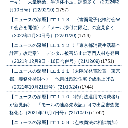
ーキ〉 大量廃棄、半導体不足…課題多く （2022年2
月10日号）('22/02/10)
(1757)
【ニュースの深層】□□１１３ 〈書面電子化検討会Ｗ
Ｔ会合を開催〉／「メール添付に限定」の意見多く
（2022年1月20日号）('22/01/20)
(1754)
【ニュースの深層】□□１１２〈「東京都消費生活基本
計画」改定案〉 デジタル被害防止に専門人材を登用
（2021年12月9日・16日合併号）('21/12/09)
(1751)
【ニュースの深層】□□１１１〈太陽光発電設置 東京
都、義務化検討へ〉 他県は既設住宅で成果上げる
（2021年10月21日号）('21/10/24)
(1744)
【ニュースの深層】□□１１０〈特商法運用で消費者庁
が新見解〉 「モールの連絡先表記」可で出品審査厳
格化も（2021年10月7日号）('21/10/07)
(1742)
【ニュースの深層】□□１０９〈点検商法の相談増加〉