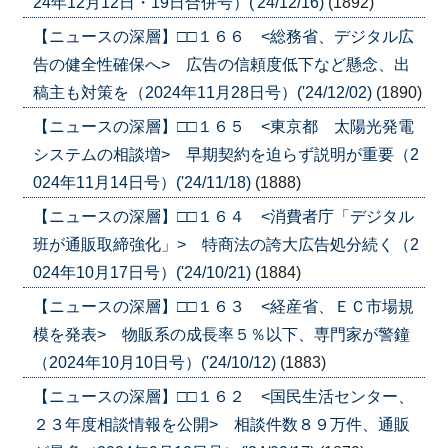
24年12月12日・19日合併号）('24/12/16)
(1892)
【ニュースの深層】□□１６６ <総務省、デジタル広
告の健全性確保へ> 広告の信頼度低下など懸念、出
稿主も対策を（2024年11月28日号）('24/12/02)
(1890)
【ニュースの深層】□□１６５ <東京都 太陽光発電
システムの相談増> 早期契約を迫らず説明が重要（2
024年11月14日号）('24/11/18)
(1888)
【ニュースの深層】□□１６４ <消費者庁「デジタル
班が通販取締強化」> 特商法の誇大広告処分続く（2
024年10月17日号）('24/10/21)
(1884)
【ニュースの深層】□□１６３ <経産省、ＥＣ市場規
模を発表> 物販系の成長率５％以下、専門家が警鐘
（2024年10月10日号）('24/10/12)
(1883)
【ニュースの深層】□□１６２ <国民生活センター、
２３年度相談情報を公開> 相談件数８９万件、通販