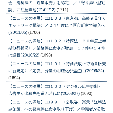
会 消契法の「過量販売」を認定〉／「寄り添い型勧
誘」に注意喚起('21/02/12)
(1711)
【ニュースの深層】□□１０３〈東京都、高齢者見守り
ネットワーク構築〉／２４年度に全区市町村で導入へ
('20/11/05)
(1700)
【ニュースの深層】□□１０２〈特商法 ２０年度上半
期執行状況〉／業務停止命令が増加 １７件中１４件
は通販('20/10/22)
(1698)
【ニュースの深層】□□１０１〈特商法改正で過量販売
に新規定〉／定義、分量の明確化が焦点に('20/09/24)
(1694)
【ニュースの深層】□□１００〈デジタル広告規制〉
広告主が出稿先を選ぶ時代に('20/08/27)
(1690)
【ニュースの深層】□□９９ 〈公取委、楽天「送料込
み施策」への緊急停止命令取り下げ〉／学識者が公取