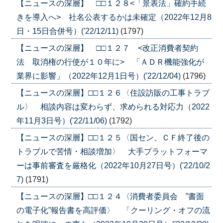
【ニュースの深層】 □□１２８<「景表法」確約手続
きを導入へ> 社名公表するかは未確定（2022年12月8
日・15日合併号）('22/12/11)
(1797)
【ニュースの深層】 □□１２７ <改正消費者契約
法 取消権の行使が１０年に> 「ＡＤＲ機能強化が
業界に影響」（2022年12月1日号）('22/12/04)
(1796)
【ニュースの深層】□□１２６〈住設訪販の工事トラブ
ル〉 相談内容は変わらず、求められる対応力（2022
年11月3日号）('22/11/06)
(1792)
【ニュースの深層】□□１２５〈国セン、ＣＦ終了後の
トラブルで苦情・相談増加〉 大手プラットフォーマ
ーは事前審査を厳格化（2022年10月27日号）('22/10/2
7)
(1791)
【ニュースの深層】□□１２４〈消費者委員会 ”書面
の電子化”報告書を高評価〉 「クーリング・オフの流