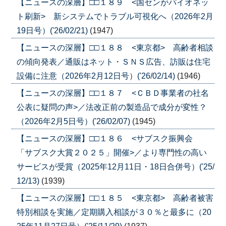
【ニュースの深層】□□１８９ <国センがパイオネッ
ト刷新> 新システムでトラブル可視化へ（2026年2月
19日号）('26/02/21)
(1947)
【ニュースの深層】□□１８８ <東京都> 高齢者相談
の傾向発表／通販はネット・ＳＮＳ広告、訪販は住宅
設備に注意（2026年2月12日号）('26/02/14)
(1946)
【ニュースの深層】□□１８７ <ＣＢＤ事業者の社名
公表に疑問の声>／法改正前の製造品で成分が変性？
（2026年2月5日号）('26/02/07)
(1945)
【ニュースの深層】□□１８６ <サブスク振興会
「サブスク大賞２０２５」開催>／より専門性の高い
サービスが受賞（2025年12月11日・18日合併号）('25/
12/13)
(1939)
【ニュースの深層】□□１８５ <東京都> 高齢者被害
特別相談を実施／定期購入相談が３０％と最多に（20