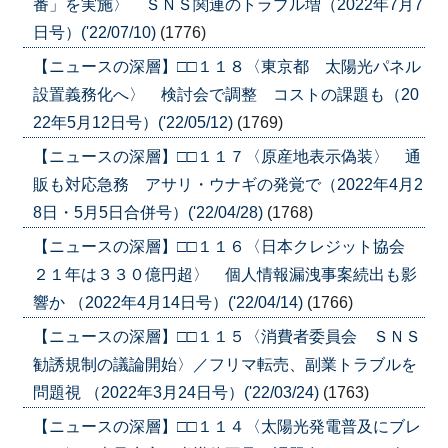
番」を実施〉 ＳＮＳ関連のトラブル増（2022年7月7
日号）('22/07/10)
(1776)
【ニュースの深層】□□１１８〈東京都 太陽光パネル
設置義務化へ〉 検討会で調整 コストの課題も（20
22年5月12日号）('22/05/12)
(1769)
【ニュースの深層】□□１１７〈原産地表示偽装〉 通
販も対応急務 アサリ・ウナギの発覚で（2022年4月2
8日・5月5日合併号）('22/04/28)
(1768)
【ニュースの深層】□□１１６〈日本クレジット協会
２１年は３３０億円超〉 個人情報漏洩事案続出も影
響か （2022年4月14日号）('22/04/14)
(1766)
【ニュースの深層】□□１１５〈消費者委員会 ＳＮＳ
勧誘規制の議論開始〉／フリマ転売、副業トラブルを
問題視 （2022年3月24日号）('22/03/24)
(1763)
【ニュースの深層】□□１１４〈太陽光発電普及にブレ