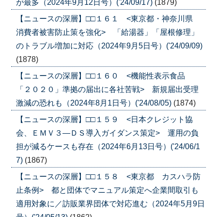
が最多（2024年9月12日号）('24/09/17)
(1879)
【ニュースの深層】□□１６１ <東京都・神奈川県
消費者被害防止策を強化> 「給湯器」「屋根修理」
のトラブル増加に対応（2024年9月5日号）('24/09/09)
(1878)
【ニュースの深層】□□１６０ <機能性表示食品
「２０２０」準拠の届出に各社苦戦> 新規届出受理
激減の恐れも（2024年8月1日号）('24/08/05)
(1874)
【ニュースの深層】□□１５９ <日本クレジット協
会、ＥＭＶ３―ＤＳ導入ガイダンス策定> 運用の負
担が減るケースも存在（2024年6月13日号）('24/06/1
7)
(1867)
【ニュースの深層】□□１５８ <東京都 カスハラ防
止条例> 都と団体でマニュアル策定へ企業間取引も
適用対象に／訪販業界団体で対応進む（2024年5月9日