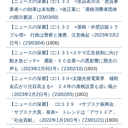
【ニュースの深層】□□１３３ <景品表示法「悪質事
業者への効果は未知数」>改正案に「適格消費者団体
の開示要請」('23/03/09)
【ニュースの深層】□□１３２ <屋根・外壁訪販トラ
ブル増> 行政は警察と連携、注意喚起（2023年3月2
日号）('23/03/04)
(1806)
【ニュースの深層】□□１３１<ステマ広告規制に向け
動き急ピッチ> 通販・ＥＣ企業への悪影響に懸念の
声も（2023年2月9日号）('23/02/10)
(1803)
【ニュースの深層】□□１３０<太陽光発電業界 補助
金広がり注目高まる> ２４年の屋根設置も追い風か
（2023年2月2日号）('23/02/05)
(1802)
【ニュースの深層】 □□１２９ <サブスク振興会、
「サブスク大賞」発表> トレンドは「アウトドア」
「社会貢献」（2022年1月19日号）('23/01/21)
(1800)