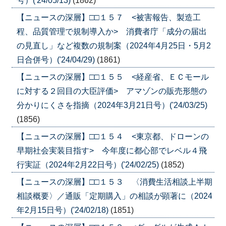
号）('24/05/13)
(1862)
【ニュースの深層】□□１５７ <被害報告、製造工
程、品質管理で規制導入か> 消費者庁「成分の届出
の見直し」など複数の規制案（2024年4月25日・5月2
日合併号）('24/04/29)
(1861)
【ニュースの深層】□□１５５ <経産省、ＥＣモール
に対する２回目の大臣評価> アマゾンの販売形態の
分かりにくさを指摘（2024年3月21日号）('24/03/25)
(1856)
【ニュースの深層】□□１５４ <東京都、ドローンの
早期社会実装目指す> 今年度に都心部でレベル４飛
行実証（2024年2月22日号）('24/02/25)
(1852)
【ニュースの深層】□□１５３ 〈消費生活相談上半期
相談概要〉／通販「定期購入」の相談が顕著に（2024
年2月15日号）('24/02/18)
(1851)