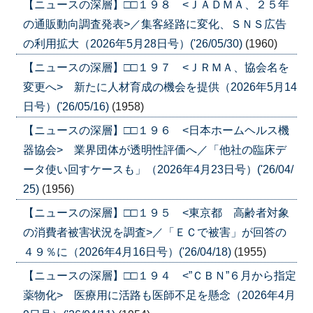
【ニュースの深層】□□１９８ <ＪＡＤＭＡ、２５年
の通販動向調査発表>／集客経路に変化、ＳＮＳ広告
の利用拡大（2026年5月28日号）('26/05/30)
(1960)
【ニュースの深層】□□１９７ <ＪＲＭＡ、協会名を
変更へ> 新たに人材育成の機会を提供（2026年5月14
日号）('26/05/16)
(1958)
【ニュースの深層】□□１９６ <日本ホームヘルス機
器協会> 業界団体が透明性評価へ／「他社の臨床デ
ータ使い回すケースも」（2026年4月23日号）('26/04/
25)
(1956)
【ニュースの深層】□□１９５ <東京都 高齢者対象
の消費者被害状況を調査>／「ＥＣで被害」が回答の
４９％に（2026年4月16日号）('26/04/18)
(1955)
【ニュースの深層】□□１９４ <”ＣＢＮ”６月から指定
薬物化> 医療用に活路も医師不足を懸念（2026年4月