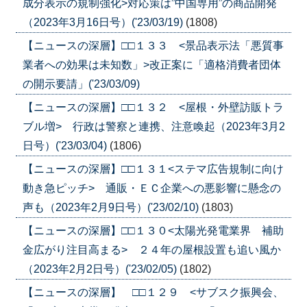
成分表示の規制強化>対応策は”中国専用”の商品開発
（2023年3月16日号）('23/03/19)
(1808)
【ニュースの深層】□□１３３ <景品表示法「悪質事
業者への効果は未知数」>改正案に「適格消費者団体
の開示要請」('23/03/09)
【ニュースの深層】□□１３２ <屋根・外壁訪販トラ
ブル増> 行政は警察と連携、注意喚起（2023年3月2
日号）('23/03/04)
(1806)
【ニュースの深層】□□１３１<ステマ広告規制に向け
動き急ピッチ> 通販・ＥＣ企業への悪影響に懸念の
声も（2023年2月9日号）('23/02/10)
(1803)
【ニュースの深層】□□１３０<太陽光発電業界 補助
金広がり注目高まる> ２４年の屋根設置も追い風か
（2023年2月2日号）('23/02/05)
(1802)
【ニュースの深層】 □□１２９ <サブスク振興会、