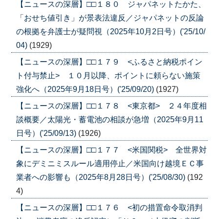
【ニュースの深層】□□１８０ ジャパネットたかた、
「おせち値引き」が景表法違反／ジャパネットの反論
の根拠を弁護士が疑問視（2025年10月2日号）('25/10/
04)
(1929)
【ニュースの深層】□□１７９ <ふるさと納税ポイン
ト付与禁止> １０月以降、ポイントに頼らない施策
強化へ（2025年9月18日号）('25/09/20)
(1927)
【ニュースの深層】□□１７８ <東京都> ２４年度相
談概要／太陽光・蓄電池の相談が急増（2025年9月11
日号）('25/09/13)
(1926)
【ニュースの深層】□□１７７ <米国関税> 全世界対
象にデミニミスルール適用停止／米国向け越境ＥＣ事
業者への影響も（2025年8月28日号）('25/08/30)
(192
4)
【ニュースの深層】□□１７６ <初の措置命令取消判