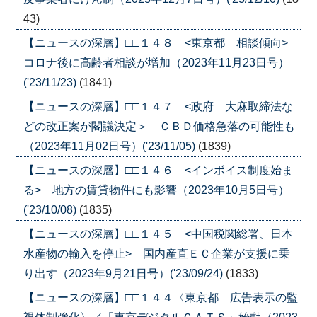
43)
【ニュースの深層】□□１４８ <東京都 相談傾向>
コロナ後に高齢者相談が増加（2023年11月23日号）
('23/11/23)
(1841)
【ニュースの深層】□□１４７ <政府 大麻取締法な
どの改正案が閣議決定＞ ＣＢＤ価格急落の可能性も
（2023年11月02日号）('23/11/05)
(1839)
【ニュースの深層】□□１４６ <インボイス制度始ま
る> 地方の賃貸物件にも影響（2023年10月5日号）
('23/10/08)
(1835)
【ニュースの深層】□□１４５ <中国税関総署、日本
水産物の輸入を停止> 国内産直ＥＣ企業が支援に乗
り出す（2023年9月21日号）('23/09/24)
(1833)
【ニュースの深層】□□１４４〈東京都 広告表示の監