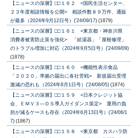
【ニュースの深層】□□１６２ <国民生活センター、
２３年度相談情報を公開> 相談件数８９万件、通販
が最多（2024年9月12日号）('24/09/17)
(1879)
【ニュースの深層】□□１６１ <東京都・神奈川県
消費者被害防止策を強化> 「給湯器」「屋根修理」
のトラブル増加に対応（2024年9月5日号）('24/09/09)
(1878)
【ニュースの深層】□□１６０ <機能性表示食品
「２０２０」準拠の届出に各社苦戦> 新規届出受理
激減の恐れも（2024年8月1日号）('24/08/05)
(1874)
【ニュースの深層】□□１５９ <日本クレジット協
会、ＥＭＶ３―ＤＳ導入ガイダンス策定> 運用の負
担が減るケースも存在（2024年6月13日号）('24/06/1
7)
(1867)
【ニュースの深層】□□１５８ <東京都 カスハラ防