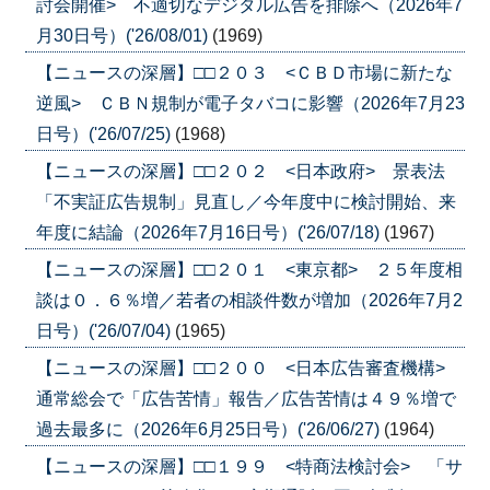
討会開催> 不適切なデジタル広告を排除へ（2026年7
月30日号）('26/08/01)
(1969)
【ニュースの深層】□□２０３ <ＣＢＤ市場に新たな
逆風> ＣＢＮ規制が電子タバコに影響（2026年7月23
日号）('26/07/25)
(1968)
【ニュースの深層】□□２０２ <日本政府> 景表法
「不実証広告規制」見直し／今年度中に検討開始、来
年度に結論（2026年7月16日号）('26/07/18)
(1967)
【ニュースの深層】□□２０１ <東京都> ２５年度相
談は０．６％増／若者の相談件数が増加（2026年7月2
日号）('26/07/04)
(1965)
【ニュースの深層】□□２００ <日本広告審査機構>
通常総会で「広告苦情」報告／広告苦情は４９％増で
過去最多に（2026年6月25日号）('26/06/27)
(1964)
【ニュースの深層】□□１９９ <特商法検討会> 「サ