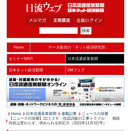
Home
データ販売の「ネット経済研究所」
セミナーNAVI
日本流通産業新聞
日本ネット経済新聞
DMフェア
Home
日本流通産業新聞
連載記事
ニュースの深層
【ニュースの深層】□□１２６〈住設訪販の工事トラブル〉 相談
内容は変わらず、求められる対応力（2022年11月3日号）