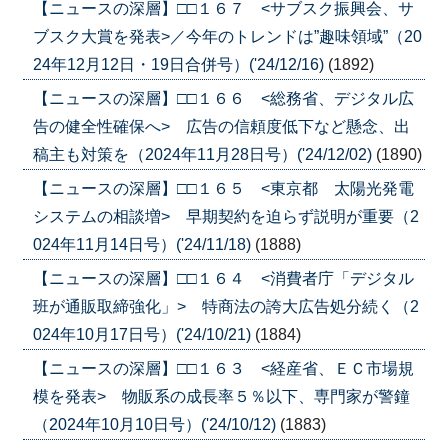
【ニュースの深層】□□１６７ <サブスク振興会、サ
ブスク大賞を発表>／今年のトレンドは”趣味領域”（20
24年12月12日・19日合併号）('24/12/16)
(1892)
【ニュースの深層】□□１６６ <総務省、デジタル広
告の健全性確保へ> 広告の信頼度低下など懸念、出
稿主も対策を（2024年11月28日号）('24/12/02)
(1890)
【ニュースの深層】□□１６５ <東京都 太陽光発電
システムの相談増> 早期契約を迫らず説明が重要（2
024年11月14日号）('24/11/18)
(1888)
【ニュースの深層】□□１６４ <消費者庁「デジタル
班が通販取締強化」> 特商法の誇大広告処分続く（2
024年10月17日号）('24/10/21)
(1884)
【ニュースの深層】□□１６３ <経産省、ＥＣ市場規
模を発表> 物販系の成長率５％以下、専門家が警鐘
（2024年10月10日号）('24/10/12)
(1883)