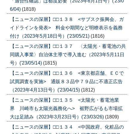
「適合性確認」は都度必要（2023年6月1日号）('23/0
6/04)
(1818)
【ニュースの深層】□□１３８ <サブスク振興会、ガ
イドラインを発表> 料金や期間など明瞭表示を義務
付け（2023年5月18日号）('23/05/21)
(1816)
【ニュースの深層】□□１３７ 〈太陽光・蓄電池の共
同購入事業〉自治体主導で導入進む（2023年5月11日
号）('23/05/14)
(1815)
【ニュースの深層】□□１３６ <東京都店舗、ＥＣで
試買調査を実施> 通販８３品中７９品に不適正広告
（2023年4月13日号）('23/04/15)
(1812)
【ニュースの深層】□□１３５ <太陽光・蓄電池業
界 川崎市も太陽光義務化へ> 裾野広がるも市場拡
大は足踏み（2023年3月23日号）('23/03/26)
(1809)
【ニュースの深層】□□１３４ <中国政府、化粧品の