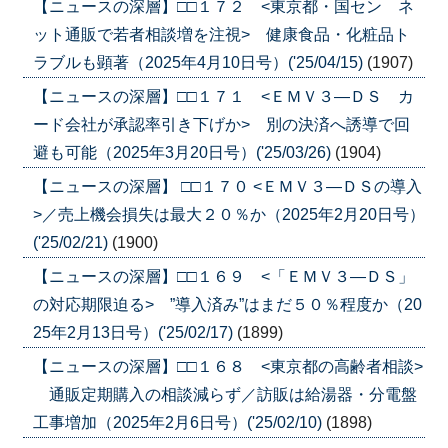
【ニュースの深層】□□１７２ <東京都・国セン ネ
ット通販で若者相談増を注視> 健康食品・化粧品ト
ラブルも顕著（2025年4月10日号）('25/04/15)
(1907)
【ニュースの深層】□□１７１ <ＥＭＶ３―ＤＳ カ
ード会社が承認率引き下げか> 別の決済へ誘導で回
避も可能（2025年3月20日号）('25/03/26)
(1904)
【ニュースの深層】 □□１７０ <ＥＭＶ３―ＤＳの導入
>／売上機会損失は最大２０％か（2025年2月20日号）
('25/02/21)
(1900)
【ニュースの深層】□□１６９ <「ＥＭＶ３―ＤＳ」
の対応期限迫る> ”導入済み”はまだ５０％程度か（20
25年2月13日号）('25/02/17)
(1899)
【ニュースの深層】□□１６８ <東京都の高齢者相談>
通販定期購入の相談減らず／訪販は給湯器・分電盤
工事増加（2025年2月6日号）('25/02/10)
(1898)