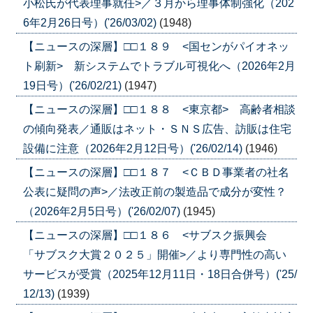
小松氏が代表理事就任>／３月から理事体制強化（202
6年2月26日号）('26/03/02)
(1948)
【ニュースの深層】□□１８９ <国センがパイオネッ
ト刷新> 新システムでトラブル可視化へ（2026年2月
19日号）('26/02/21)
(1947)
【ニュースの深層】□□１８８ <東京都> 高齢者相談
の傾向発表／通販はネット・ＳＮＳ広告、訪販は住宅
設備に注意（2026年2月12日号）('26/02/14)
(1946)
【ニュースの深層】□□１８７ <ＣＢＤ事業者の社名
公表に疑問の声>／法改正前の製造品で成分が変性？
（2026年2月5日号）('26/02/07)
(1945)
【ニュースの深層】□□１８６ <サブスク振興会
「サブスク大賞２０２５」開催>／より専門性の高い
サービスが受賞（2025年12月11日・18日合併号）('25/
12/13)
(1939)