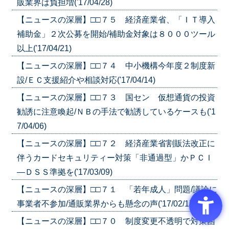
販業界は負担増('17/04/28)
【ニュースの深層】□□７５ 経済産業省、「ＩＴ導入
補助金」２次公募を開始/補助金対象は８０００ツール
以上('17/04/21)
【ニュースの深層】□□７４ 中小機構今年度２制度新
設/ＥＣ支援紹介や相談対応('17/04/14)
【ニュースの深層】□□７３ 国セン 仮想通貨の投資
勧誘に注意喚起/ＮＢの手法で勧誘しているケースも('1
7/04/06)
【ニュースの深層】□□７２ 経済産業省割販法改正に
伴うカードセキュリティー対策「非通過型」かＰＣＩ
―ＤＳＳ準拠を('17/03/09)
【ニュースの深層】□□７１ 「若年成人」問題/議論に
事業者不参加/通販業界からも懸念の声('17/02/17)
【ニュースの深層】□□７０ 制度変更不透明で対策困