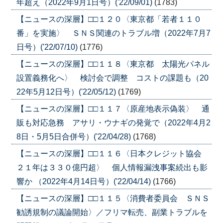
年超え（2022年9月1日号）('22/09/01)
(1783)
【ニュースの深層】□□１２０〈東京都「若者１１０
番」を実施〉 ＳＮＳ関連のトラブル増（2022年7月7
日号）('22/07/10)
(1776)
【ニュースの深層】□□１１８〈東京都 太陽光パネル
設置義務化へ〉 検討会で調整 コストの課題も（20
22年5月12日号）('22/05/12)
(1769)
【ニュースの深層】□□１１７〈原産地表示偽装〉 通
販も対応急務 アサリ・ウナギの発覚で（2022年4月2
8日・5月5日合併号）('22/04/28)
(1768)
【ニュースの深層】□□１１６〈日本クレジット協会
２１年は３３０億円超〉 個人情報漏洩事案続出も影
響か （2022年4月14日号）('22/04/14)
(1766)
【ニュースの深層】□□１１５〈消費者委員会 ＳＮＳ
勧誘規制の議論開始〉／フリマ転売、副業トラブルを