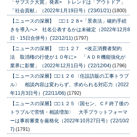
「サブスク大賞」発表> トレンドは「アウトドア」
「社会貢献」（2022年1月19日号）('23/01/21)
(1800)
【ニュースの深層】 □□１２８<「景表法」確約手続
きを導入へ> 社名公表するかは未確定（2022年12月8
日・15日合併号）('22/12/11)
(1797)
【ニュースの深層】 □□１２７ <改正消費者契約
法 取消権の行使が１０年に> 「ＡＤＲ機能強化が
業界に影響」（2022年12月1日号）('22/12/04)
(1796)
【ニュースの深層】□□１２６〈住設訪販の工事トラブ
ル〉 相談内容は変わらず、求められる対応力（2022
年11月3日号）('22/11/06)
(1792)
【ニュースの深層】□□１２５〈国セン、ＣＦ終了後の
トラブルで苦情・相談増加〉 大手プラットフォーマ
ーは事前審査を厳格化（2022年10月27日号）('22/10/2
7)
(1791)