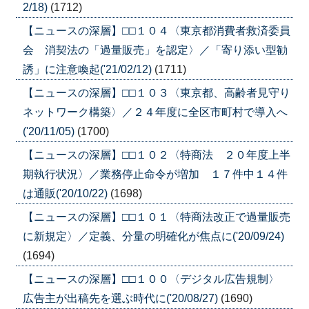
2/18)
(1712)
【ニュースの深層】□□１０４〈東京都消費者救済委員
会 消契法の「過量販売」を認定〉／「寄り添い型勧
誘」に注意喚起('21/02/12)
(1711)
【ニュースの深層】□□１０３〈東京都、高齢者見守り
ネットワーク構築〉／２４年度に全区市町村で導入へ
('20/11/05)
(1700)
【ニュースの深層】□□１０２〈特商法 ２０年度上半
期執行状況〉／業務停止命令が増加 １７件中１４件
は通販('20/10/22)
(1698)
【ニュースの深層】□□１０１〈特商法改正で過量販売
に新規定〉／定義、分量の明確化が焦点に('20/09/24)
(1694)
【ニュースの深層】□□１００〈デジタル広告規制〉
広告主が出稿先を選ぶ時代に('20/08/27)
(1690)