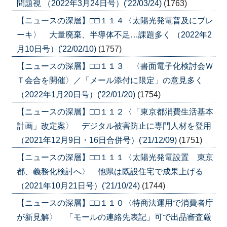
問題視 （2022年3月24日号）('22/03/24)
(1763)
【ニュースの深層】□□１１４〈太陽光発電普及にブレ
ーキ〉 大量廃棄、半導体不足…課題多く （2022年2
月10日号）('22/02/10)
(1757)
【ニュースの深層】□□１１３ 〈書面電子化検討会Ｗ
Ｔ会合を開催〉／「メール添付に限定」の意見多く
（2022年1月20日号）('22/01/20)
(1754)
【ニュースの深層】□□１１２〈「東京都消費生活基本
計画」改定案〉 デジタル被害防止に専門人材を登用
（2021年12月9日・16日合併号）('21/12/09)
(1751)
【ニュースの深層】□□１１１〈太陽光発電設置 東京
都、義務化検討へ〉 他県は既設住宅で成果上げる
（2021年10月21日号）('21/10/24)
(1744)
【ニュースの深層】□□１１０〈特商法運用で消費者庁
が新見解〉 「モールの連絡先表記」可で出品審査厳