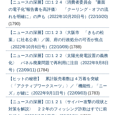
【ニュースの深層】□□１２４〈消費者委員会 ”書面
の電子化”報告書を高評価〉 「クーリング・オフの流
れを明確に」の声も（2022年10月20日号）('22/10/20)
(1790)
【ニュースの深層】□□１２３〈大阪市 「きもの松
葉」に社名公表〉／国、府の行政処分の可否が焦点
（2022年10月6日号）('22/10/09)
(1788)
【ニュースの深層】□□１２２〈太陽光発電設置の義務
化〉 パネル廃棄問題で再利用に注目（2022年9月8日
号）('22/09/11)
(1784)
【ヒットの秘密】 累計販売着数は４万着を突破
〈「アクティブワークスーツ」〉／「機能性」「ニー
ズ」が鍵に（2022年9月1日号）('22/09/03)
(1783)
【ニュースの深層】□□１２１〈サイバー攻撃の現状と
対策を解説〉 ２２年のフィッシング詐欺はすでに前