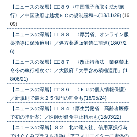
【ニュースの深層】□□８９〈中国電子商取引法が施
行〉／中国政府は越境ＥＣの規制緩和へ('18/11/29)
(16
09)
【ニュースの深層】□□８８ 〈厚労省、オンライン服
薬指導に保険適用〉／処方薬通販解禁に前進('18/07/2
6)
【ニュースの深層】□□８７ 〈改正特商法 業務禁止
命令の執行相次ぐ〉／大阪府「大手含め積極適用」('1
8/06/21)
【ニュースの深層】□□８６ 〈ＥＵの個人情報保護〉
／新規則で最大２５億円の罰金も('18/05/24)
【ニュースの深層】□□８４〈厚生労働省 高齢者医療
で初の指針案〉／医師が健食中止指示も('18/03/22)
【ニュースの深層】８２ 北の達人社、信用棄損行為
ではぐくみプラスを提訴/「アフィリエイターに虚偽の