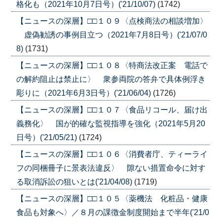
格化も（2021年10月7日号）('21/10/07)
(1742)
【ニュースの深層】□□１０９〈点検商法の相談増加〉
虚偽勧誘の事例目立つ（2021年7月8日号）('21/07/0
8)
(1731)
【ニュースの深層】□□１０８〈特商法改正案 電話で
の解約阻止は禁止に〉 衆参両院の答弁で具体例浮き
彫りに（2021年6月3日号）('21/06/04)
(1726)
【ニュースの深層】□□１０７〈食品リコール、届け出
義務化〉 国が的確な監視指導を強化（2021年5月20
日号）('21/05/21)
(1724)
【ニュースの深層】□□１０６〈消費者庁、ティーライ
フの同梱冊子に景表法違反〉 隙ない措置命令に対す
る取消訴訟の狙いとは('21/04/08)
(1719)
【ニュースの深層】□□１０５〈薬機法 化粧品・健康
食品も対象へ〉／８月の課徴金制度開始まで半年('21/0