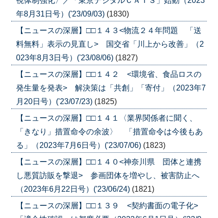
視体制強化〉／「東京デジタルＣＡＴＳ」始動（2023
年8月31日号）('23/09/03)
(1830)
【ニュースの深層】□□１４３<物流２４年問題 「送
料無料」表示の見直し> 国交省「川上から改善」（2
023年8月3日号）('23/08/06)
(1827)
【ニュースの深層】□□１４２ <環境省、食品ロスの
発生量を発表> 解決策は「共創」「寄付」（2023年7
月20日号）('23/07/23)
(1825)
【ニュースの深層】□□１４１〈業界関係者に聞く、
「きなり」措置命令の余波〉 「措置命令は今後もあ
る」（2023年7月6日号）('23/07/06)
(1823)
【ニュースの深層】□□１４０<神奈川県 団体と連携
し悪質訪販を撃退> 参画団体を増やし、被害防止へ
（2023年6月22日号）('23/06/24)
(1821)
【ニュースの深層】□□１３９ <契約書面の電子化>