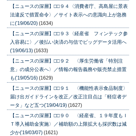
【ニュースの深層】□□９４〈消費者庁、高島屋に景表
法違反で措置命令〉／サイト表示への意識向上が急務
に('19/06/20)
(1634)
【ニュースの深層】□□９３〈経産省 フィンテック参
入容易に〉／後払い決済の与信でビッグデータ活用へ
('19/06/13)
(1633)
【ニュースの深層】□□９２ 〈厚生労働省「特別注
意」の成分公表へ〉／情報の報告義務や販売禁止措置
も('19/05/16)
(1629)
【ニュースの深層】□□９１ 〈機能性表示食品制度〉
届け出ガイドラインを改正／改正注目点は「軽症者デ
ータ」など五つ('19/04/19)
(1627)
【ニュースの深層】□□９０ 〈経産省、１９年度もＩ
Ｔ導入補助金実施〉／補助額の上限拡大も採択数は減
少か('19/03/07)
(1621)