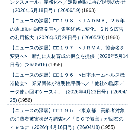
ンクスメール」義務化へ／定期通販に再び規制のかせ
（2026年6月18日号）('26/06/19)
(1963)
【ニュースの深層】□□１９８ <ＪＡＤＭＡ、２５年
の通販動向調査発表>／集客経路に変化、ＳＮＳ広告
の利用拡大（2026年5月28日号）('26/05/30)
(1960)
【ニュースの深層】□□１９７ <ＪＲＭＡ、協会名を
変更へ> 新たに人材育成の機会を提供（2026年5月14
日号）('26/05/16)
(1958)
【ニュースの深層】□□１９６ <日本ホームヘルス機
器協会> 業界団体が透明性評価へ／「他社の臨床デ
ータ使い回すケースも」（2026年4月23日号）('26/04/
25)
(1956)
【ニュースの深層】□□１９５ <東京都 高齢者対象
の消費者被害状況を調査>／「ＥＣで被害」が回答の
４９％に（2026年4月16日号）('26/04/18)
(1955)