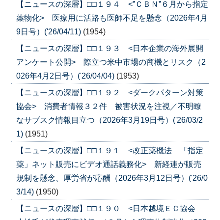
【ニュースの深層】□□１９４ <”ＣＢＮ”６月から指定
薬物化> 医療用に活路も医師不足を懸念（2026年4月
9日号）('26/04/11)
(1954)
【ニュースの深層】□□１９３ <日本企業の海外展開
アンケート公開> 際立つ米中市場の商機とリスク（2
026年4月2日号）('26/04/04)
(1953)
【ニュースの深層】□□１９２ <ダークパターン対策
協会> 消費者情報３２件 被害状況を注視／不明瞭
なサブスク情報目立つ（2026年3月19日号）('26/03/2
1)
(1951)
【ニュースの深層】□□１９１ <改正薬機法 「指定
薬」ネット販売にビデオ通話義務化> 新経連が販売
規制を懸念、厚労省が応酬（2026年3月12日号）('26/0
3/14)
(1950)
【ニュースの深層】□□１９０ <日本越境ＥＣ協会