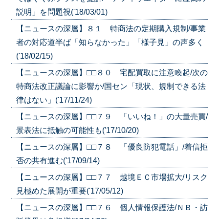
説明」を問題視('18/03/01)
【ニュースの深層】８１ 特商法の定期購入規制/事業
者の対応道半ば「知らなかった」「様子見」の声多く
('18/02/15)
【ニュースの深層】□□８０ 宅配買取に注意喚起/次の
特商法改正議論に影響か/国セン「現状、規制できる法
律はない」('17/11/24)
【ニュースの深層】□□７９ 「いいね！」の大量売買/
景表法に抵触の可能性も('17/10/20)
【ニュースの深層】□□７８ 「優良防犯電話」/着信拒
否の共有進む('17/09/14)
【ニュースの深層】□□７７ 越境ＥＣ市場拡大/リスク
見極めた展開が重要('17/05/12)
【ニュースの深層】□□７６ 個人情報保護法/ＮＢ・訪