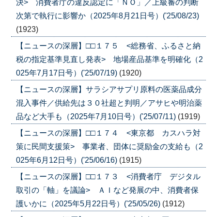
決> 消費者庁の違反認定に「ＮＯ」／上級審の判断
次第で執行に影響か（2025年8月21日号）('25/08/23)
(1923)
【ニュースの深層】□□１７５ <総務省、ふるさと納
税の指定基準見直し発表> 地場産品基準を明確化（2
025年7月17日号）('25/07/19)
(1920)
【ニュースの深層】サラシアサプリ原料の医薬品成分
混入事件／供給先は３０社超と判明／アサヒや明治薬
品など大手も（2025年7月10日号）('25/07/11)
(1919)
【ニュースの深層】□□１７４ <東京都 カスハラ対
策に民間支援策> 事業者、団体に奨励金の支給も（2
025年6月12日号）('25/06/16)
(1915)
【ニュースの深層】□□１７３ <消費者庁 デジタル
取引の「軸」を議論> ＡＩなど発展の中、消費者保
護いかに（2025年5月22日号）('25/05/26)
(1912)