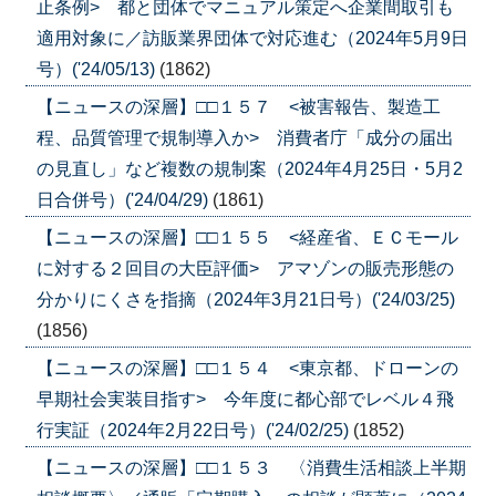
止条例> 都と団体でマニュアル策定へ企業間取引も
適用対象に／訪販業界団体で対応進む（2024年5月9日
号）('24/05/13)
(1862)
【ニュースの深層】□□１５７ <被害報告、製造工
程、品質管理で規制導入か> 消費者庁「成分の届出
の見直し」など複数の規制案（2024年4月25日・5月2
日合併号）('24/04/29)
(1861)
【ニュースの深層】□□１５５ <経産省、ＥＣモール
に対する２回目の大臣評価> アマゾンの販売形態の
分かりにくさを指摘（2024年3月21日号）('24/03/25)
(1856)
【ニュースの深層】□□１５４ <東京都、ドローンの
早期社会実装目指す> 今年度に都心部でレベル４飛
行実証（2024年2月22日号）('24/02/25)
(1852)
【ニュースの深層】□□１５３ 〈消費生活相談上半期