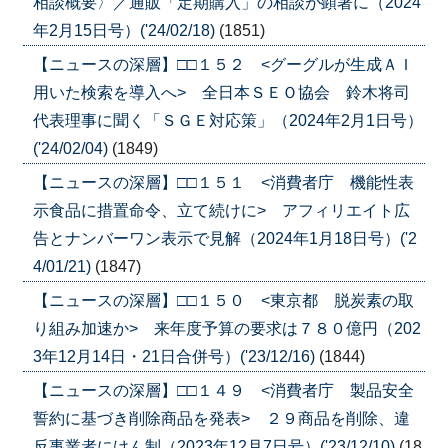
相談概要〉／通販「定期購入」の相談が顕著に（2024
年2月15日号）('24/02/18)
(1851)
【ニュースの深層】□□１５２ <グーグルが生成ＡＩ
用いた検索を導入へ> 全日本ＳＥＯ協会 鈴木将司
代表理事に聞く「ＳＧＥ対応策」（2024年2月1日号）
('24/02/04)
(1849)
【ニュースの深層】□□１５１ <消費者庁 機能性表
示食品に措置命令、立て続けに> アフィリエイト広
告とナンバーワン表示で見解（2024年1月18日号）('2
4/01/21)
(1847)
【ニュースの深層】□□１５０ <東京都 脱炭素の取
り組み加速か> 来年度予算の要求は７８０億円（202
3年12月14日・21日合併号）('23/12/16)
(1844)
【ニュースの深層】□□１４９ <消費者庁 製品安全
誓約に基づき削除商品を発表> ２９商品を削除、違
反事業者にけん制（2023年12月7日号）('23/12/10)
(18