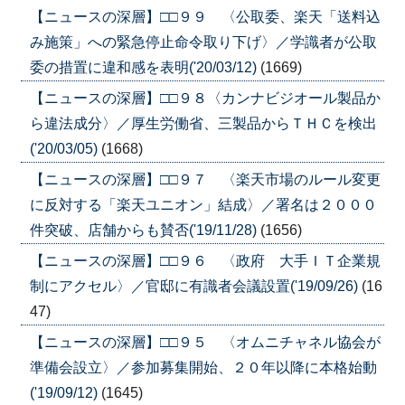
【ニュースの深層】□□９９ 〈公取委、楽天「送料込
み施策」への緊急停止命令取り下げ〉／学識者が公取
委の措置に違和感を表明('20/03/12)
(1669)
【ニュースの深層】□□９８〈カンナビジオール製品か
ら違法成分〉／厚生労働省、三製品からＴＨＣを検出
('20/03/05)
(1668)
【ニュースの深層】□□９７ 〈楽天市場のルール変更
に反対する「楽天ユニオン」結成〉／署名は２０００
件突破、店舗からも賛否('19/11/28)
(1656)
【ニュースの深層】□□９６ 〈政府 大手ＩＴ企業規
制にアクセル〉／官邸に有識者会議設置('19/09/26)
(16
47)
【ニュースの深層】□□９５ 〈オムニチャネル協会が
準備会設立〉／参加募集開始、２０年以降に本格始動
('19/09/12)
(1645)