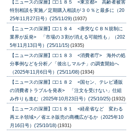
【ニュースの深層】□□１８５ <東京都> 高齢者被害
特別相談を実施／定期購入相談が３０％と最多に（20
25年11月27日号）('25/11/29)
(1937)
【ニュースの深層】□□１８４ <唐突なＣＢＮ規制に
業界が反発> 「市場の３割が消える可能性も」（202
5年11月13日号）('25/11/15)
(1935)
【ニュースの深層】□□１８３ <消費者庁> 海外の処
分事例などを分析／「後出しマルチ」の調査開始へ
（2025年11月6日号）('25/11/08)
(1934)
【ニュースの深層】□□１８２ <国セン、テレビ通販
の消費者トラブルを発表> 「注文を受けない」仕組
み作りも進む（2025年10月23日号）('25/10/25)
(1932)
【ニュースの深層】□□１８１ <経産省など 変わる
再エネ領域>／省エネ販売の商機広がるか（2025年10
月16日号）('25/10/18)
(1931)