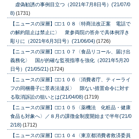
虚偽勧誘の事例目立つ（2021年7月8日号）('21/07/0
8)
(1731)
【ニュースの深層】□□１０８〈特商法改正案 電話で
の解約阻止は禁止に〉 衆参両院の答弁で具体例浮き
彫りに（2021年6月3日号）('21/06/04)
(1726)
【ニュースの深層】□□１０７〈食品リコール、届け出
義務化〉 国が的確な監視指導を強化（2021年5月20
日号）('21/05/21)
(1724)
【ニュースの深層】□□１０６〈消費者庁、ティーライ
フの同梱冊子に景表法違反〉 隙ない措置命令に対す
る取消訴訟の狙いとは('21/04/08)
(1719)
【ニュースの深層】□□１０５〈薬機法 化粧品・健康
食品も対象へ〉／８月の課徴金制度開始まで半年('21/0
2/18)
(1712)
【ニュースの深層】□□１０４〈東京都消費者救済委員