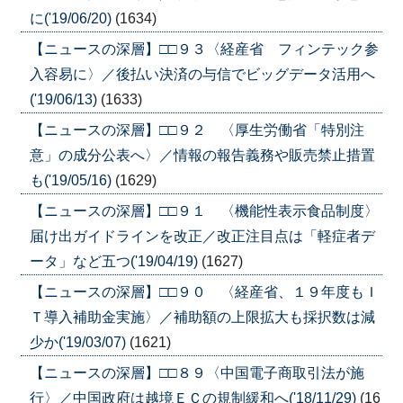
に('19/06/20)
(1634)
【ニュースの深層】□□９３〈経産省 フィンテック参
入容易に〉／後払い決済の与信でビッグデータ活用へ
('19/06/13)
(1633)
【ニュースの深層】□□９２ 〈厚生労働省「特別注
意」の成分公表へ〉／情報の報告義務や販売禁止措置
も('19/05/16)
(1629)
【ニュースの深層】□□９１ 〈機能性表示食品制度〉
届け出ガイドラインを改正／改正注目点は「軽症者デ
ータ」など五つ('19/04/19)
(1627)
【ニュースの深層】□□９０ 〈経産省、１９年度もＩ
Ｔ導入補助金実施〉／補助額の上限拡大も採択数は減
少か('19/03/07)
(1621)
【ニュースの深層】□□８９〈中国電子商取引法が施
行〉／中国政府は越境ＥＣの規制緩和へ('18/11/29)
(16