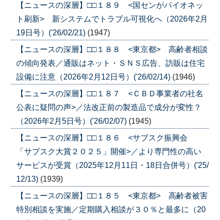
【ニュースの深層】□□１８９ <国センがパイオネッ
ト刷新> 新システムでトラブル可視化へ（2026年2月
19日号）('26/02/21)
(1947)
【ニュースの深層】□□１８８ <東京都> 高齢者相談
の傾向発表／通販はネット・ＳＮＳ広告、訪販は住宅
設備に注意（2026年2月12日号）('26/02/14)
(1946)
【ニュースの深層】□□１８７ <ＣＢＤ事業者の社名
公表に疑問の声>／法改正前の製造品で成分が変性？
（2026年2月5日号）('26/02/07)
(1945)
【ニュースの深層】□□１８６ <サブスク振興会
「サブスク大賞２０２５」開催>／より専門性の高い
サービスが受賞（2025年12月11日・18日合併号）('25/
12/13)
(1939)
【ニュースの深層】□□１８５ <東京都> 高齢者被害
特別相談を実施／定期購入相談が３０％と最多に（20