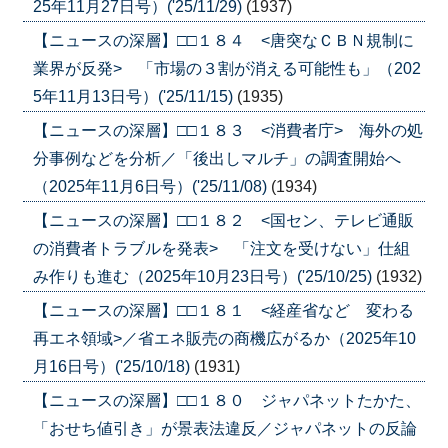
25年11月27日号）('25/11/29)
(1937)
【ニュースの深層】□□１８４ <唐突なＣＢＮ規制に
業界が反発> 「市場の３割が消える可能性も」（202
5年11月13日号）('25/11/15)
(1935)
【ニュースの深層】□□１８３ <消費者庁> 海外の処
分事例などを分析／「後出しマルチ」の調査開始へ
（2025年11月6日号）('25/11/08)
(1934)
【ニュースの深層】□□１８２ <国セン、テレビ通販
の消費者トラブルを発表> 「注文を受けない」仕組
み作りも進む（2025年10月23日号）('25/10/25)
(1932)
【ニュースの深層】□□１８１ <経産省など 変わる
再エネ領域>／省エネ販売の商機広がるか（2025年10
月16日号）('25/10/18)
(1931)
【ニュースの深層】□□１８０ ジャパネットたかた、
「おせち値引き」が景表法違反／ジャパネットの反論