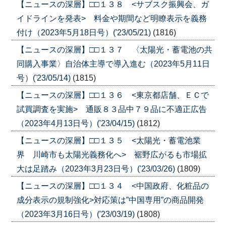
【ニュースの深層】□□１３８ <サブスク振興会、ガ
イドラインを発表> 料金や期間など明瞭表示を義務
付け（2023年5月18日号）('23/05/21)
(1816)
【ニュースの深層】□□１３７ 〈太陽光・蓄電池の共
同購入事業〉自治体主導で導入進む（2023年5月11日
号）('23/05/14)
(1815)
【ニュースの深層】□□１３６ <東京都店舗、ＥＣで
試買調査を実施> 通販８３品中７９品に不適正広告
（2023年4月13日号）('23/04/15)
(1812)
【ニュースの深層】□□１３５ <太陽光・蓄電池業
界 川崎市も太陽光義務化へ> 裾野広がるも市場拡
大は足踏み（2023年3月23日号）('23/03/26)
(1809)
【ニュースの深層】□□１３４ <中国政府、化粧品の
成分表示の規制強化>対応策は”中国専用”の商品開発
（2023年3月16日号）('23/03/19)
(1808)