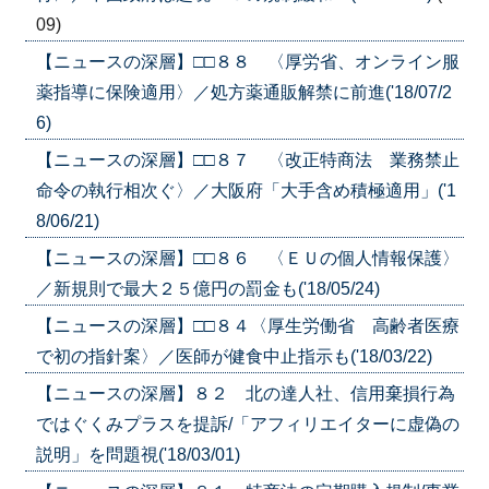
09)
【ニュースの深層】□□８８ 〈厚労省、オンライン服
薬指導に保険適用〉／処方薬通販解禁に前進('18/07/2
6)
【ニュースの深層】□□８７ 〈改正特商法 業務禁止
命令の執行相次ぐ〉／大阪府「大手含め積極適用」('1
8/06/21)
【ニュースの深層】□□８６ 〈ＥＵの個人情報保護〉
／新規則で最大２５億円の罰金も('18/05/24)
【ニュースの深層】□□８４〈厚生労働省 高齢者医療
で初の指針案〉／医師が健食中止指示も('18/03/22)
【ニュースの深層】８２ 北の達人社、信用棄損行為
ではぐくみプラスを提訴/「アフィリエイターに虚偽の
説明」を問題視('18/03/01)