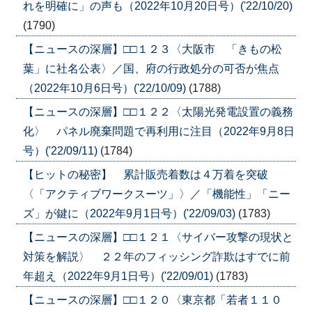
れを明確に」の声も（2022年10月20日号）('22/10/20)
(1790)
【ニュースの深層】□□１２３〈大阪市 「きもの松
葉」に社名公表〉／国、府の行政処分の可否が焦点
（2022年10月6日号）('22/10/09)
(1788)
【ニュースの深層】□□１２２〈太陽光発電設置の義務
化〉 パネル廃棄問題で再利用に注目（2022年9月8日
号）('22/09/11)
(1784)
【ヒットの秘密】 累計販売着数は４万着を突破
〈「アクティブワークスーツ」〉／「機能性」「ニー
ズ」が鍵に（2022年9月1日号）('22/09/03)
(1783)
【ニュースの深層】□□１２１〈サイバー攻撃の現状と
対策を解説〉 ２２年のフィッシング詐欺はすでに前
年超え（2022年9月1日号）('22/09/01)
(1783)
【ニュースの深層】□□１２０〈東京都「若者１１０