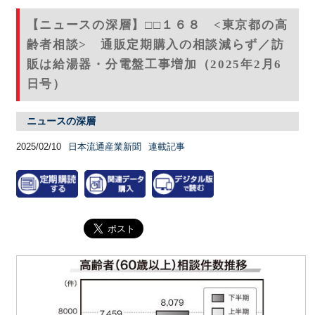
【ニュースの深層】□□１６８ <東京都の高
齢者相談> 通販定期購入の相談減らず／訪
販は給湯器・分電盤工事増加（2025年2月6
日号）
ニュースの深層
2025/02/10
日本流通産業新聞
連載記事