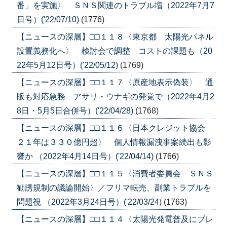
番」を実施〉 ＳＮＳ関連のトラブル増（2022年7月7
日号）('22/07/10)
(1776)
【ニュースの深層】□□１１８〈東京都 太陽光パネル
設置義務化へ〉 検討会で調整 コストの課題も（20
22年5月12日号）('22/05/12)
(1769)
【ニュースの深層】□□１１７〈原産地表示偽装〉 通
販も対応急務 アサリ・ウナギの発覚で（2022年4月2
8日・5月5日合併号）('22/04/28)
(1768)
【ニュースの深層】□□１１６〈日本クレジット協会
２１年は３３０億円超〉 個人情報漏洩事案続出も影
響か （2022年4月14日号）('22/04/14)
(1766)
【ニュースの深層】□□１１５〈消費者委員会 ＳＮＳ
勧誘規制の議論開始〉／フリマ転売、副業トラブルを
問題視 （2022年3月24日号）('22/03/24)
(1763)
【ニュースの深層】□□１１４〈太陽光発電普及にブレ