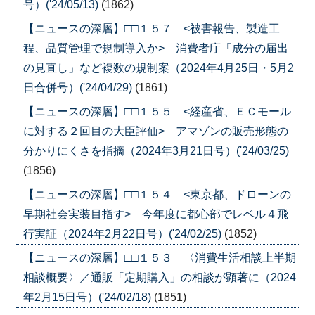
号）('24/05/13)
(1862)
【ニュースの深層】□□１５７ <被害報告、製造工
程、品質管理で規制導入か> 消費者庁「成分の届出
の見直し」など複数の規制案（2024年4月25日・5月2
日合併号）('24/04/29)
(1861)
【ニュースの深層】□□１５５ <経産省、ＥＣモール
に対する２回目の大臣評価> アマゾンの販売形態の
分かりにくさを指摘（2024年3月21日号）('24/03/25)
(1856)
【ニュースの深層】□□１５４ <東京都、ドローンの
早期社会実装目指す> 今年度に都心部でレベル４飛
行実証（2024年2月22日号）('24/02/25)
(1852)
【ニュースの深層】□□１５３ 〈消費生活相談上半期
相談概要〉／通販「定期購入」の相談が顕著に（2024
年2月15日号）('24/02/18)
(1851)