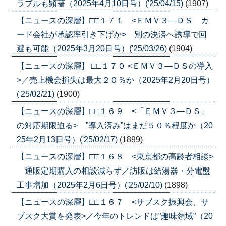
ラブルも顕著（2025年4月10日号）('25/04/15)
(1907)
【ニュースの深層】□□１７１ <ＥＭＶ３―ＤＳ カ
ード会社が承認率引き下げか> 別の決済へ誘導で回
避も可能（2025年3月20日号）('25/03/26)
(1904)
【ニュースの深層】 □□１７０ <ＥＭＶ３―ＤＳの導入
>／売上機会損失は最大２０％か（2025年2月20日号）
('25/02/21)
(1900)
【ニュースの深層】□□１６９ <「ＥＭＶ３―ＤＳ」
の対応期限迫る> ”導入済み”はまだ５０％程度か（20
25年2月13日号）('25/02/17)
(1899)
【ニュースの深層】□□１６８ <東京都の高齢者相談>
通販定期購入の相談減らず／訪販は給湯器・分電盤
工事増加（2025年2月6日号）('25/02/10)
(1898)
【ニュースの深層】□□１６７ <サブスク振興会、サ
ブスク大賞を発表>／今年のトレンドは”趣味領域”（20