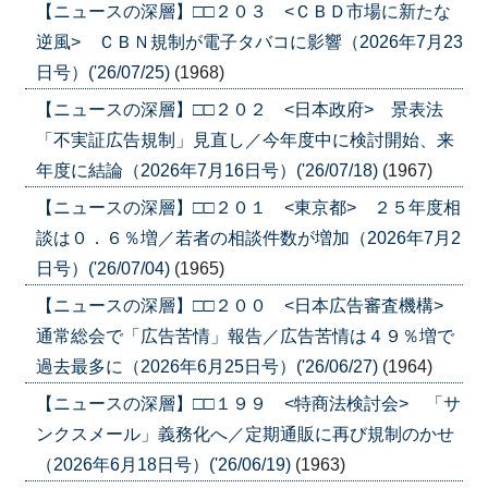
【ニュースの深層】□□２０３ <ＣＢＤ市場に新たな
逆風> ＣＢＮ規制が電子タバコに影響（2026年7月23
日号）('26/07/25)
(1968)
【ニュースの深層】□□２０２ <日本政府> 景表法
「不実証広告規制」見直し／今年度中に検討開始、来
年度に結論（2026年7月16日号）('26/07/18)
(1967)
【ニュースの深層】□□２０１ <東京都> ２５年度相
談は０．６％増／若者の相談件数が増加（2026年7月2
日号）('26/07/04)
(1965)
【ニュースの深層】□□２００ <日本広告審査機構>
通常総会で「広告苦情」報告／広告苦情は４９％増で
過去最多に（2026年6月25日号）('26/06/27)
(1964)
【ニュースの深層】□□１９９ <特商法検討会> 「サ
ンクスメール」義務化へ／定期通販に再び規制のかせ
（2026年6月18日号）('26/06/19)
(1963)