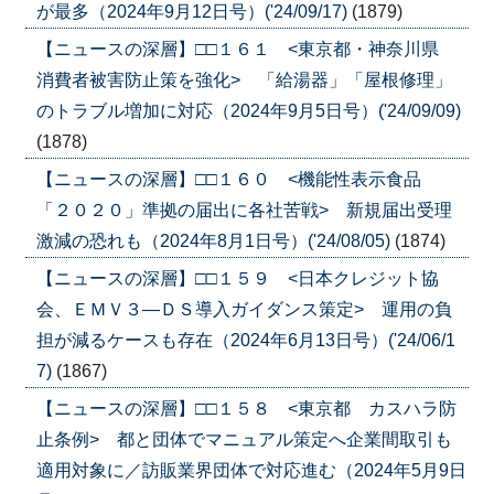
が最多（2024年9月12日号）('24/09/17)
(1879)
【ニュースの深層】□□１６１ <東京都・神奈川県
消費者被害防止策を強化> 「給湯器」「屋根修理」
のトラブル増加に対応（2024年9月5日号）('24/09/09)
(1878)
【ニュースの深層】□□１６０ <機能性表示食品
「２０２０」準拠の届出に各社苦戦> 新規届出受理
激減の恐れも（2024年8月1日号）('24/08/05)
(1874)
【ニュースの深層】□□１５９ <日本クレジット協
会、ＥＭＶ３―ＤＳ導入ガイダンス策定> 運用の負
担が減るケースも存在（2024年6月13日号）('24/06/1
7)
(1867)
【ニュースの深層】□□１５８ <東京都 カスハラ防
止条例> 都と団体でマニュアル策定へ企業間取引も
適用対象に／訪販業界団体で対応進む（2024年5月9日