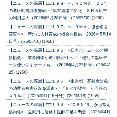
【ニュースの深層】□□１９８ <ＪＡＤＭＡ、２５年
の通販動向調査発表>／集客経路に変化、ＳＮＳ広告
の利用拡大（2026年5月28日号）('26/05/30)
(1960)
【ニュースの深層】□□１９７ <ＪＲＭＡ、協会名を
変更へ> 新たに人材育成の機会を提供（2026年5月14
日号）('26/05/16)
(1958)
【ニュースの深層】□□１９６ <日本ホームヘルス機
器協会> 業界団体が透明性評価へ／「他社の臨床デ
ータ使い回すケースも」（2026年4月23日号）('26/04/
25)
(1956)
【ニュースの深層】□□１９５ <東京都 高齢者対象
の消費者被害状況を調査>／「ＥＣで被害」が回答の
４９％に（2026年4月16日号）('26/04/18)
(1955)
【ニュースの深層】□□１９４ <”ＣＢＮ”６月から指定
薬物化> 医療用に活路も医師不足を懸念（2026年4月