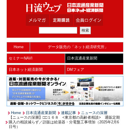
Home
データ販売の「ネット経済研究所」
セミナーNAVI
日本流通産業新聞
日本ネット経済新聞
DMフェア
Home
日本流通産業新聞
連載記事
ニュースの深層
【ニュースの深層】□□１６８ <東京都の高齢者相談> 通販定期
購入の相談減らず／訪販は給湯器・分電盤工事増加（2025年2月6
日号）