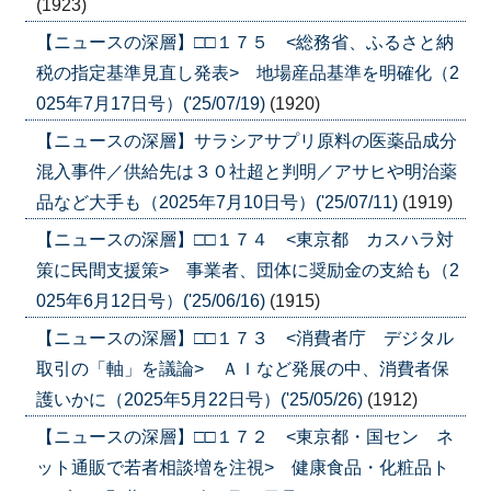
(1923)
【ニュースの深層】□□１７５ <総務省、ふるさと納
税の指定基準見直し発表> 地場産品基準を明確化（2
025年7月17日号）('25/07/19)
(1920)
【ニュースの深層】サラシアサプリ原料の医薬品成分
混入事件／供給先は３０社超と判明／アサヒや明治薬
品など大手も（2025年7月10日号）('25/07/11)
(1919)
【ニュースの深層】□□１７４ <東京都 カスハラ対
策に民間支援策> 事業者、団体に奨励金の支給も（2
025年6月12日号）('25/06/16)
(1915)
【ニュースの深層】□□１７３ <消費者庁 デジタル
取引の「軸」を議論> ＡＩなど発展の中、消費者保
護いかに（2025年5月22日号）('25/05/26)
(1912)
【ニュースの深層】□□１７２ <東京都・国セン ネ
ット通販で若者相談増を注視> 健康食品・化粧品ト