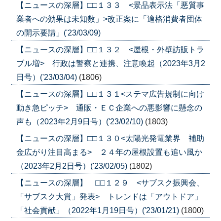
【ニュースの深層】□□１３３ <景品表示法「悪質事
業者への効果は未知数」>改正案に「適格消費者団体
の開示要請」('23/03/09)
【ニュースの深層】□□１３２ <屋根・外壁訪販トラ
ブル増> 行政は警察と連携、注意喚起（2023年3月2
日号）('23/03/04)
(1806)
【ニュースの深層】□□１３１<ステマ広告規制に向け
動き急ピッチ> 通販・ＥＣ企業への悪影響に懸念の
声も（2023年2月9日号）('23/02/10)
(1803)
【ニュースの深層】□□１３０<太陽光発電業界 補助
金広がり注目高まる> ２４年の屋根設置も追い風か
（2023年2月2日号）('23/02/05)
(1802)
【ニュースの深層】 □□１２９ <サブスク振興会、
「サブスク大賞」発表> トレンドは「アウトドア」
「社会貢献」（2022年1月19日号）('23/01/21)
(1800)