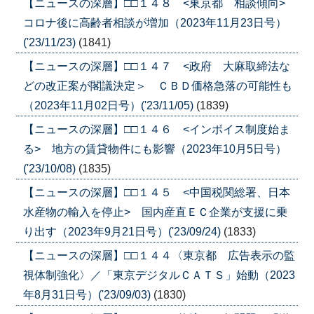
【ニュースの深層】□□１４８ <東京都 相談傾向>
コロナ後に高齢者相談が増加（2023年11月23日号）
('23/11/23)
(1841)
【ニュースの深層】□□１４７ <政府 大麻取締法な
どの改正案が閣議決定＞ ＣＢＤ価格急落の可能性も
（2023年11月02日号）('23/11/05)
(1839)
【ニュースの深層】□□１４６ <インボイス制度始ま
る> 地方の賃貸物件にも影響（2023年10月5日号）
('23/10/08)
(1835)
【ニュースの深層】□□１４５ <中国税関総署、日本
水産物の輸入を停止> 国内産直ＥＣ企業が支援に乗
り出す（2023年9月21日号）('23/09/24)
(1833)
【ニュースの深層】□□１４４〈東京都 広告表示の監
視体制強化〉／「東京デジタルＣＡＴＳ」始動（2023
年8月31日号）('23/09/03)
(1830)