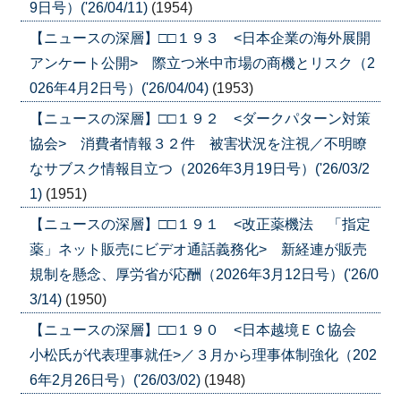
9日号）('26/04/11)
(1954)
【ニュースの深層】□□１９３ <日本企業の海外展開
アンケート公開> 際立つ米中市場の商機とリスク（2
026年4月2日号）('26/04/04)
(1953)
【ニュースの深層】□□１９２ <ダークパターン対策
協会> 消費者情報３２件 被害状況を注視／不明瞭
なサブスク情報目立つ（2026年3月19日号）('26/03/2
1)
(1951)
【ニュースの深層】□□１９１ <改正薬機法 「指定
薬」ネット販売にビデオ通話義務化> 新経連が販売
規制を懸念、厚労省が応酬（2026年3月12日号）('26/0
3/14)
(1950)
【ニュースの深層】□□１９０ <日本越境ＥＣ協会
小松氏が代表理事就任>／３月から理事体制強化（202
6年2月26日号）('26/03/02)
(1948)