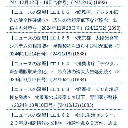
24年12月12日・19日合併号）('24/12/16)
(1892)
【ニュースの深層】□□１６６ <総務省、デジタル広
告の健全性確保へ> 広告の信頼度低下など懸念、出
稿主も対策を（2024年11月28日号）('24/12/02)
(1890)
【ニュースの深層】□□１６５ <東京都 太陽光発電
システムの相談増> 早期契約を迫らず説明が重要（2
024年11月14日号）('24/11/18)
(1888)
【ニュースの深層】□□１６４ <消費者庁「デジタル
班が通販取締強化」> 特商法の誇大広告処分続く（2
024年10月17日号）('24/10/21)
(1884)
【ニュースの深層】□□１６３ <経産省、ＥＣ市場規
模を発表> 物販系の成長率５％以下、専門家が警鐘
（2024年10月10日号）('24/10/12)
(1883)
【ニュースの深層】□□１６２ <国民生活センター、
２３年度相談情報を公開> 相談件数８９万件、通販