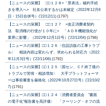
【ニュースの深層】 □□１２８<「景表法」確約手続
きを導入へ> 社名公表するかは未確定（2022年12月8
日・15日合併号）('22/12/11)
(1797)
【ニュースの深層】 □□１２７ <改正消費者契約
法 取消権の行使が１０年に> 「ＡＤＲ機能強化が
業界に影響」（2022年12月1日号）('22/12/04)
(1796)
【ニュースの深層】□□１２６〈住設訪販の工事トラブ
ル〉 相談内容は変わらず、求められる対応力（2022
年11月3日号）('22/11/06)
(1792)
【ニュースの深層】□□１２５〈国セン、ＣＦ終了後の
トラブルで苦情・相談増加〉 大手プラットフォーマ
ーは事前審査を厳格化（2022年10月27日号）('22/10/2
7)
(1791)
【ニュースの深層】□□１２４〈消費者委員会 ”書面
の電子化”報告書を高評価〉 「クーリング・オフの流