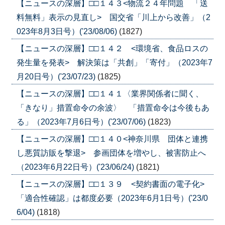
【ニュースの深層】□□１４３<物流２４年問題 「送
料無料」表示の見直し> 国交省「川上から改善」（2
023年8月3日号）('23/08/06)
(1827)
【ニュースの深層】□□１４２ <環境省、食品ロスの
発生量を発表> 解決策は「共創」「寄付」（2023年7
月20日号）('23/07/23)
(1825)
【ニュースの深層】□□１４１〈業界関係者に聞く、
「きなり」措置命令の余波〉 「措置命令は今後もあ
る」（2023年7月6日号）('23/07/06)
(1823)
【ニュースの深層】□□１４０<神奈川県 団体と連携
し悪質訪販を撃退> 参画団体を増やし、被害防止へ
（2023年6月22日号）('23/06/24)
(1821)
【ニュースの深層】□□１３９ <契約書面の電子化>
「適合性確認」は都度必要（2023年6月1日号）('23/0
6/04)
(1818)