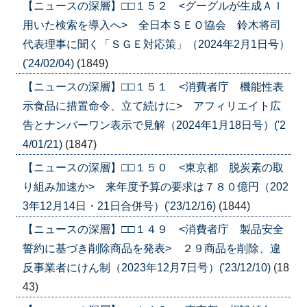
【ニュースの深層】□□１５２ <グーグルが生成ＡＩ
用いた検索を導入へ> 全日本ＳＥＯ協会 鈴木将司
代表理事に聞く「ＳＧＥ対応策」（2024年2月1日号）
('24/02/04)
(1849)
【ニュースの深層】□□１５１ <消費者庁 機能性表
示食品に措置命令、立て続けに> アフィリエイト広
告とナンバーワン表示で見解（2024年1月18日号）('2
4/01/21)
(1847)
【ニュースの深層】□□１５０ <東京都 脱炭素の取
り組み加速か> 来年度予算の要求は７８０億円（202
3年12月14日・21日合併号）('23/12/16)
(1844)
【ニュースの深層】□□１４９ <消費者庁 製品安全
誓約に基づき削除商品を発表> ２９商品を削除、違
反事業者にけん制（2023年12月7日号）('23/12/10)
(18
43)