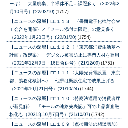
ーキ〉 大量廃棄、半導体不足…課題多く （2022年2
月10日号）('22/02/10)
(1757)
【ニュースの深層】□□１１３ 〈書面電子化検討会Ｗ
Ｔ会合を開催〉／「メール添付に限定」の意見多く
（2022年1月20日号）('22/01/20)
(1754)
【ニュースの深層】□□１１２〈「東京都消費生活基本
計画」改定案〉 デジタル被害防止に専門人材を登用
（2021年12月9日・16日合併号）('21/12/09)
(1751)
【ニュースの深層】□□１１１〈太陽光発電設置 東京
都、義務化検討へ〉 他県は既設住宅で成果上げる
（2021年10月21日号）('21/10/24)
(1744)
【ニュースの深層】□□１１０〈特商法運用で消費者庁
が新見解〉 「モールの連絡先表記」可で出品審査厳
格化も（2021年10月7日号）('21/10/07)
(1742)
【ニュースの深層】□□１０９〈点検商法の相談増加〉