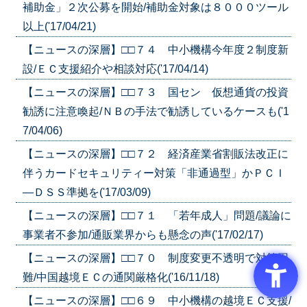
補助金」２次公募を開始/補助金対象は８０００ツール
以上('17/04/21)
【ニュースの深層】□□７４ 中小機構今年度２制度新
設/ＥＣ支援紹介や相談対応('17/04/14)
【ニュースの深層】□□７３ 国セン 仮想通貨の投資
勧誘に注意喚起/ＮＢの手法で勧誘しているケースも('1
7/04/06)
【ニュースの深層】□□７２ 経済産業省割販法改正に
伴うカードセキュリティー対策「非通過型」かＰＣＩ
―ＤＳＳ準拠を('17/03/09)
【ニュースの深層】□□７１ 「若年成人」問題/議論に
事業者不参加/通販業界からも懸念の声('17/02/17)
【ニュースの深層】□□７０ 制度変更不透明で対策困
難/中国越境ＥＣの通関厳格化('16/11/18)
【ニュースの深層】□□６９ 中小機構の越境ＥＣ支援/