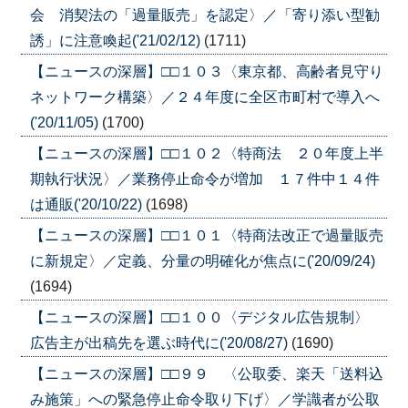
会 消契法の「過量販売」を認定〉／「寄り添い型勧
誘」に注意喚起('21/02/12)
(1711)
【ニュースの深層】□□１０３〈東京都、高齢者見守り
ネットワーク構築〉／２４年度に全区市町村で導入へ
('20/11/05)
(1700)
【ニュースの深層】□□１０２〈特商法 ２０年度上半
期執行状況〉／業務停止命令が増加 １７件中１４件
は通販('20/10/22)
(1698)
【ニュースの深層】□□１０１〈特商法改正で過量販売
に新規定〉／定義、分量の明確化が焦点に('20/09/24)
(1694)
【ニュースの深層】□□１００〈デジタル広告規制〉
広告主が出稿先を選ぶ時代に('20/08/27)
(1690)
【ニュースの深層】□□９９ 〈公取委、楽天「送料込
み施策」への緊急停止命令取り下げ〉／学識者が公取