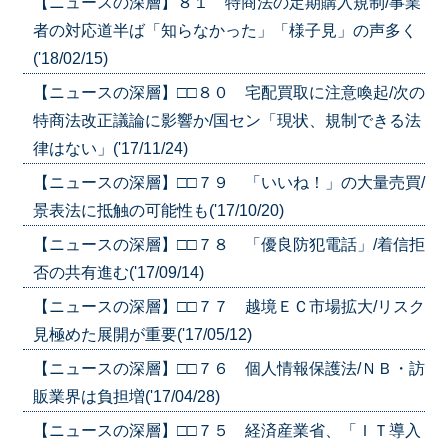
【ニュースの深層】８１ 特商法の定期購入規制/事業
者の対応道半ば「知らなかった」「様子見」の声多く
('18/02/15)
【ニュースの深層】□□８０ 宅配買取に注意喚起/次の
特商法改正議論に影響か/国セン「現状、規制できる法
律はない」('17/11/24)
【ニュースの深層】□□７９ 「いいね！」の大量売買/
景表法に抵触の可能性も('17/10/20)
【ニュースの深層】□□７８ 「優良防犯電話」/着信拒
否の共有進む('17/09/14)
【ニュースの深層】□□７７ 越境ＥＣ市場拡大/リスク
見極めた展開が重要('17/05/12)
【ニュースの深層】□□７６ 個人情報保護法/ＮＢ・訪
販業界は負担増('17/04/28)
【ニュースの深層】□□７５ 経済産業省、「ＩＴ導入