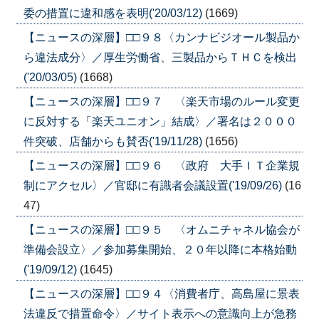
委の措置に違和感を表明('20/03/12)
(1669)
【ニュースの深層】□□９８〈カンナビジオール製品か
ら違法成分〉／厚生労働省、三製品からＴＨＣを検出
('20/03/05)
(1668)
【ニュースの深層】□□９７ 〈楽天市場のルール変更
に反対する「楽天ユニオン」結成〉／署名は２０００
件突破、店舗からも賛否('19/11/28)
(1656)
【ニュースの深層】□□９６ 〈政府 大手ＩＴ企業規
制にアクセル〉／官邸に有識者会議設置('19/09/26)
(16
47)
【ニュースの深層】□□９５ 〈オムニチャネル協会が
準備会設立〉／参加募集開始、２０年以降に本格始動
('19/09/12)
(1645)
【ニュースの深層】□□９４〈消費者庁、高島屋に景表
法違反で措置命令〉／サイト表示への意識向上が急務