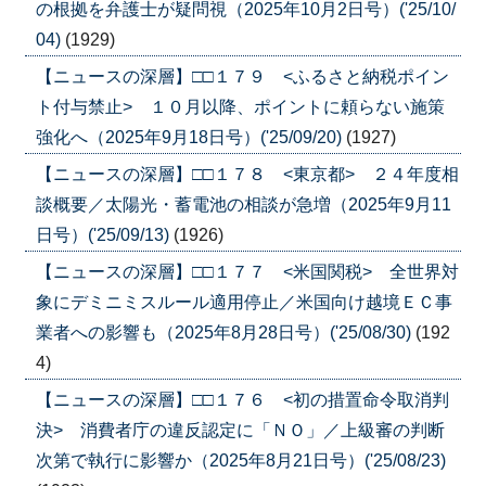
の根拠を弁護士が疑問視（2025年10月2日号）('25/10/
04)
(1929)
【ニュースの深層】□□１７９ <ふるさと納税ポイン
ト付与禁止> １０月以降、ポイントに頼らない施策
強化へ（2025年9月18日号）('25/09/20)
(1927)
【ニュースの深層】□□１７８ <東京都> ２４年度相
談概要／太陽光・蓄電池の相談が急増（2025年9月11
日号）('25/09/13)
(1926)
【ニュースの深層】□□１７７ <米国関税> 全世界対
象にデミニミスルール適用停止／米国向け越境ＥＣ事
業者への影響も（2025年8月28日号）('25/08/30)
(192
4)
【ニュースの深層】□□１７６ <初の措置命令取消判
決> 消費者庁の違反認定に「ＮＯ」／上級審の判断
次第で執行に影響か（2025年8月21日号）('25/08/23)