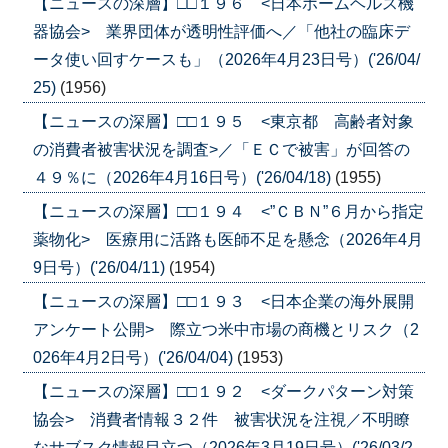
【ニュースの深層】□□１９６ <日本ホームヘルス機
器協会> 業界団体が透明性評価へ／「他社の臨床デ
ータ使い回すケースも」（2026年4月23日号）('26/04/
25)
(1956)
【ニュースの深層】□□１９５ <東京都 高齢者対象
の消費者被害状況を調査>／「ＥＣで被害」が回答の
４９％に（2026年4月16日号）('26/04/18)
(1955)
【ニュースの深層】□□１９４ <”ＣＢＮ”６月から指定
薬物化> 医療用に活路も医師不足を懸念（2026年4月
9日号）('26/04/11)
(1954)
【ニュースの深層】□□１９３ <日本企業の海外展開
アンケート公開> 際立つ米中市場の商機とリスク（2
026年4月2日号）('26/04/04)
(1953)
【ニュースの深層】□□１９２ <ダークパターン対策
協会> 消費者情報３２件 被害状況を注視／不明瞭
なサブスク情報目立つ（2026年3月19日号）('26/03/2