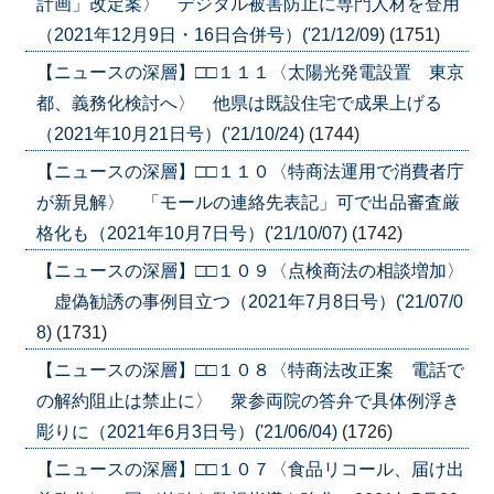
計画」改定案〉 デジタル被害防止に専門人材を登用
（2021年12月9日・16日合併号）('21/12/09)
(1751)
【ニュースの深層】□□１１１〈太陽光発電設置 東京
都、義務化検討へ〉 他県は既設住宅で成果上げる
（2021年10月21日号）('21/10/24)
(1744)
【ニュースの深層】□□１１０〈特商法運用で消費者庁
が新見解〉 「モールの連絡先表記」可で出品審査厳
格化も（2021年10月7日号）('21/10/07)
(1742)
【ニュースの深層】□□１０９〈点検商法の相談増加〉
虚偽勧誘の事例目立つ（2021年7月8日号）('21/07/0
8)
(1731)
【ニュースの深層】□□１０８〈特商法改正案 電話で
の解約阻止は禁止に〉 衆参両院の答弁で具体例浮き
彫りに（2021年6月3日号）('21/06/04)
(1726)
【ニュースの深層】□□１０７〈食品リコール、届け出