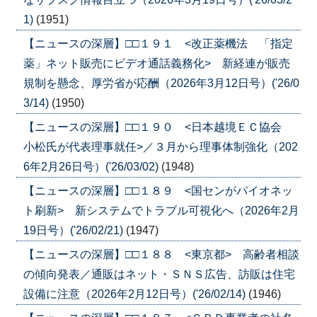
1)
(1951)
【ニュースの深層】□□１９１ <改正薬機法 「指定
薬」ネット販売にビデオ通話義務化> 新経連が販売
規制を懸念、厚労省が応酬（2026年3月12日号）('26/0
3/14)
(1950)
【ニュースの深層】□□１９０ <日本越境ＥＣ協会
小松氏が代表理事就任>／３月から理事体制強化（202
6年2月26日号）('26/03/02)
(1948)
【ニュースの深層】□□１８９ <国センがパイオネッ
ト刷新> 新システムでトラブル可視化へ（2026年2月
19日号）('26/02/21)
(1947)
【ニュースの深層】□□１８８ <東京都> 高齢者相談
の傾向発表／通販はネット・ＳＮＳ広告、訪販は住宅
設備に注意（2026年2月12日号）('26/02/14)
(1946)