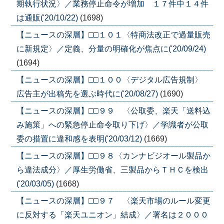
期執行状況〉／業務停止命令が増加 １７件中１４件
は通販('20/10/22)
(1698)
【ニュースの深層】□□１０１〈特商法改正で過量販売
に新規定〉／定義、分量の明確化が焦点に('20/09/24)
(1694)
【ニュースの深層】□□１００〈デジタル広告規制〉
広告主が出稿先を選ぶ時代に('20/08/27)
(1690)
【ニュースの深層】□□９９ 〈公取委、楽天「送料込
み施策」への緊急停止命令取り下げ〉／学識者が公取
委の措置に違和感を表明('20/03/12)
(1669)
【ニュースの深層】□□９８〈カンナビジオール製品か
ら違法成分〉／厚生労働省、三製品からＴＨＣを検出
('20/03/05)
(1668)
【ニュースの深層】□□９７ 〈楽天市場のルール変更
に反対する「楽天ユニオン」結成〉／署名は２０００