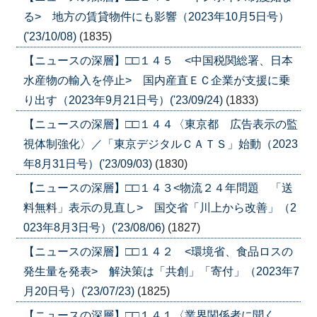
る> 地方の賃貸物件にも影響（2023年10月5日号）
('23/10/08)
(1835)
【ニュースの深層】□□１４５ <中国税関総署、日本
水産物の輸入を停止> 国内産直ＥＣ企業が支援に乗
り出す（2023年9月21日号）('23/09/24)
(1833)
【ニュースの深層】□□１４４〈東京都 広告表示の監
視体制強化〉／「東京デジタルＣＡＴＳ」始動（2023
年8月31日号）('23/09/03)
(1830)
【ニュースの深層】□□１４３<物流２４年問題 「送
料無料」表示の見直し> 国交省「川上から改善」（2
023年8月3日号）('23/08/06)
(1827)
【ニュースの深層】□□１４２ <環境省、食品ロスの
発生量を発表> 解決策は「共創」「寄付」（2023年7
月20日号）('23/07/23)
(1825)
【ニュースの深層】□□１４１〈業界関係者に聞く、