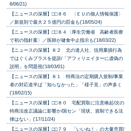
8/06/21)
【ニュースの深層】□□８６ 〈ＥＵの個人情報保護〉
／新規則で最大２５億円の罰金も('18/05/24)
【ニュースの深層】□□８４〈厚生労働省 高齢者医療
で初の指針案〉／医師が健食中止指示も('18/03/22)
【ニュースの深層】８２ 北の達人社、信用棄損行為
ではぐくみプラスを提訴/「アフィリエイターに虚偽の
説明」を問題視('18/03/01)
【ニュースの深層】８１ 特商法の定期購入規制/事業
者の対応道半ば「知らなかった」「様子見」の声多く
('18/02/15)
【ニュースの深層】□□８０ 宅配買取に注意喚起/次の
特商法改正議論に影響か/国セン「現状、規制できる法
律はない」('17/11/24)
【ニュースの深層】□□７９ 「いいね！」の大量売買/