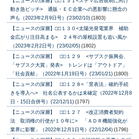
【ニュースの深層】□□１３１<ステマ広告規制に向け
動き急ピッチ> 通販・ＥＣ企業への悪影響に懸念の
声も（2023年2月9日号）('23/02/10)
(1803)
【ニュースの深層】□□１３０<太陽光発電業界 補助
金広がり注目高まる> ２４年の屋根設置も追い風か
（2023年2月2日号）('23/02/05)
(1802)
【ニュースの深層】 □□１２９ <サブスク振興会、
「サブスク大賞」発表> トレンドは「アウトドア」
「社会貢献」（2022年1月19日号）('23/01/21)
(1800)
【ニュースの深層】 □□１２８<「景表法」確約手続
きを導入へ> 社名公表するかは未確定（2022年12月8
日・15日合併号）('22/12/11)
(1797)
【ニュースの深層】 □□１２７ <改正消費者契約
法 取消権の行使が１０年に> 「ＡＤＲ機能強化が
業界に影響」（2022年12月1日号）('22/12/04)
(1796)