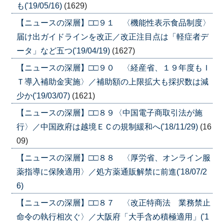
も('19/05/16)
(1629)
【ニュースの深層】□□９１ 〈機能性表示食品制度〉
届け出ガイドラインを改正／改正注目点は「軽症者デ
ータ」など五つ('19/04/19)
(1627)
【ニュースの深層】□□９０ 〈経産省、１９年度もＩ
Ｔ導入補助金実施〉／補助額の上限拡大も採択数は減
少か('19/03/07)
(1621)
【ニュースの深層】□□８９〈中国電子商取引法が施
行〉／中国政府は越境ＥＣの規制緩和へ('18/11/29)
(16
09)
【ニュースの深層】□□８８ 〈厚労省、オンライン服
薬指導に保険適用〉／処方薬通販解禁に前進('18/07/2
6)
【ニュースの深層】□□８７ 〈改正特商法 業務禁止
命令の執行相次ぐ〉／大阪府「大手含め積極適用」('1