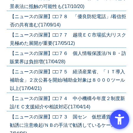
景表法に抵触の可能性も('17/10/20)
【ニュースの深層】□□７８ 「優良防犯電話」/着信拒
否の共有進む('17/09/14)
【ニュースの深層】□□７７ 越境ＥＣ市場拡大/リスク
見極めた展開が重要('17/05/12)
【ニュースの深層】□□７６ 個人情報保護法/ＮＢ・訪
販業界は負担増('17/04/28)
【ニュースの深層】□□７５ 経済産業省、「ＩＴ導入
補助金」２次公募を開始/補助金対象は８０００ツール
以上('17/04/21)
【ニュースの深層】□□７４ 中小機構今年度２制度新
設/ＥＣ支援紹介や相談対応('17/04/14)
【ニュースの深層】□□７３ 国セン 仮想通貨の投資
勧誘に注意喚起/ＮＢの手法で勧誘しているケースも('1