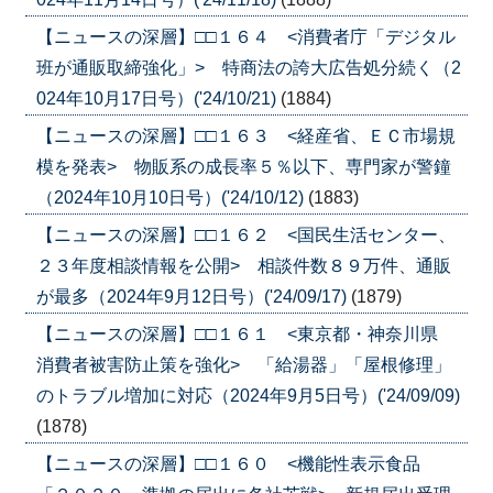
【ニュースの深層】□□１６４ <消費者庁「デジタル
班が通販取締強化」> 特商法の誇大広告処分続く（2
024年10月17日号）('24/10/21)
(1884)
【ニュースの深層】□□１６３ <経産省、ＥＣ市場規
模を発表> 物販系の成長率５％以下、専門家が警鐘
（2024年10月10日号）('24/10/12)
(1883)
【ニュースの深層】□□１６２ <国民生活センター、
２３年度相談情報を公開> 相談件数８９万件、通販
が最多（2024年9月12日号）('24/09/17)
(1879)
【ニュースの深層】□□１６１ <東京都・神奈川県
消費者被害防止策を強化> 「給湯器」「屋根修理」
のトラブル増加に対応（2024年9月5日号）('24/09/09)
(1878)
【ニュースの深層】□□１６０ <機能性表示食品