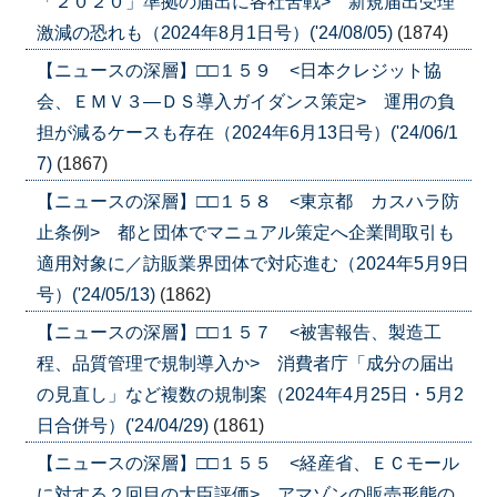
「２０２０」準拠の届出に各社苦戦> 新規届出受理
激減の恐れも（2024年8月1日号）('24/08/05)
(1874)
【ニュースの深層】□□１５９ <日本クレジット協
会、ＥＭＶ３―ＤＳ導入ガイダンス策定> 運用の負
担が減るケースも存在（2024年6月13日号）('24/06/1
7)
(1867)
【ニュースの深層】□□１５８ <東京都 カスハラ防
止条例> 都と団体でマニュアル策定へ企業間取引も
適用対象に／訪販業界団体で対応進む（2024年5月9日
号）('24/05/13)
(1862)
【ニュースの深層】□□１５７ <被害報告、製造工
程、品質管理で規制導入か> 消費者庁「成分の届出
の見直し」など複数の規制案（2024年4月25日・5月2
日合併号）('24/04/29)
(1861)
【ニュースの深層】□□１５５ <経産省、ＥＣモール
に対する２回目の大臣評価> アマゾンの販売形態の