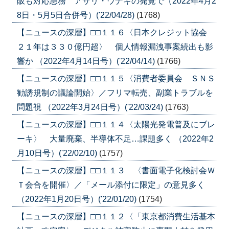
販も対応急務 アサリ・ウナギの発覚で（2022年4月2
8日・5月5日合併号）('22/04/28)
(1768)
【ニュースの深層】□□１１６〈日本クレジット協会
２１年は３３０億円超〉 個人情報漏洩事案続出も影
響か （2022年4月14日号）('22/04/14)
(1766)
【ニュースの深層】□□１１５〈消費者委員会 ＳＮＳ
勧誘規制の議論開始〉／フリマ転売、副業トラブルを
問題視 （2022年3月24日号）('22/03/24)
(1763)
【ニュースの深層】□□１１４〈太陽光発電普及にブレ
ーキ〉 大量廃棄、半導体不足…課題多く （2022年2
月10日号）('22/02/10)
(1757)
【ニュースの深層】□□１１３ 〈書面電子化検討会Ｗ
Ｔ会合を開催〉／「メール添付に限定」の意見多く
（2022年1月20日号）('22/01/20)
(1754)
【ニュースの深層】□□１１２〈「東京都消費生活基本