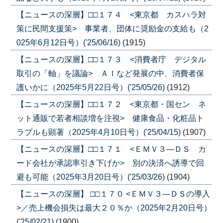
【ニュースの深層】□□１７４ <東京都 カスハラ対
策に民間支援策> 事業者、団体に奨励金の支給も（2
025年6月12日号）('25/06/16)
(1915)
【ニュースの深層】□□１７３ <消費者庁 デジタル
取引の「軸」を議論> ＡＩなど発展の中、消費者保
護いかに（2025年5月22日号）('25/05/26)
(1912)
【ニュースの深層】□□１７２ <東京都・国セン ネ
ット通販で若者相談増を注視> 健康食品・化粧品ト
ラブルも顕著（2025年4月10日号）('25/04/15)
(1907)
【ニュースの深層】□□１７１ <ＥＭＶ３―ＤＳ カ
ード会社が承認率引き下げか> 別の決済へ誘導で回
避も可能（2025年3月20日号）('25/03/26)
(1904)
【ニュースの深層】 □□１７０ <ＥＭＶ３―ＤＳの導入
>／売上機会損失は最大２０％か（2025年2月20日号）
('25/02/21)
(1900)