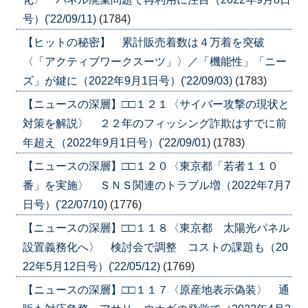
号）('22/09/11)
(1784)
【ヒットの秘密】 累計販売着数は４万着を突破
〈「アクティブワークスーツ」〉／「機能性」「ニー
ズ」が鍵に（2022年9月1日号）('22/09/03)
(1783)
【ニュースの深層】□□１２１〈サイバー攻撃の現状と
対策を解説〉 ２２年のフィッシング詐欺はすでに前
年超え（2022年9月1日号）('22/09/01)
(1783)
【ニュースの深層】□□１２０〈東京都「若者１１０
番」を実施〉 ＳＮＳ関連のトラブル増（2022年7月7
日号）('22/07/10)
(1776)
【ニュースの深層】□□１１８〈東京都 太陽光パネル
設置義務化へ〉 検討会で調整 コストの課題も（20
22年5月12日号）('22/05/12)
(1769)
【ニュースの深層】□□１１７〈原産地表示偽装〉 通