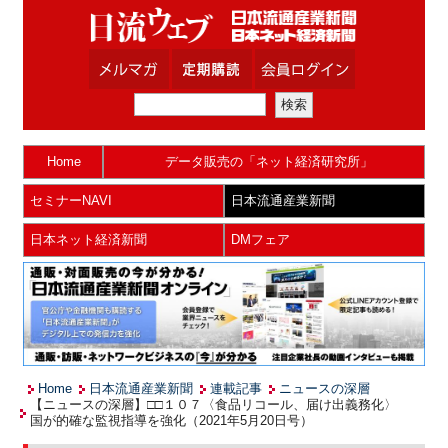
Home
データ販売の「ネット経済研究所」
セミナーNAVI
日本流通産業新聞
日本ネット経済新聞
DMフェア
Home
日本流通産業新聞
連載記事
ニュースの深層
【ニュースの深層】□□１０７〈食品リコール、届け出義務化〉
国が的確な監視指導を強化（2021年5月20日号）