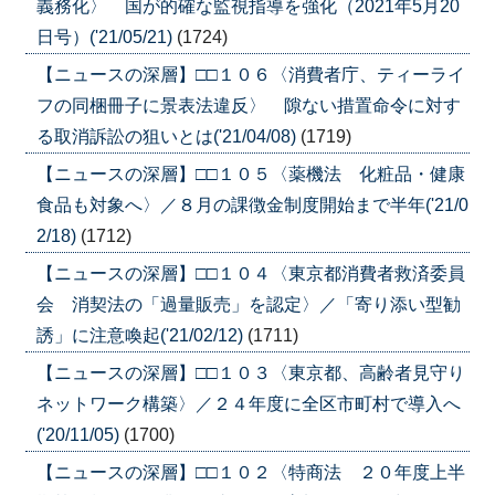
義務化〉 国が的確な監視指導を強化（2021年5月20
日号）('21/05/21)
(1724)
【ニュースの深層】□□１０６〈消費者庁、ティーライ
フの同梱冊子に景表法違反〉 隙ない措置命令に対す
る取消訴訟の狙いとは('21/04/08)
(1719)
【ニュースの深層】□□１０５〈薬機法 化粧品・健康
食品も対象へ〉／８月の課徴金制度開始まで半年('21/0
2/18)
(1712)
【ニュースの深層】□□１０４〈東京都消費者救済委員
会 消契法の「過量販売」を認定〉／「寄り添い型勧
誘」に注意喚起('21/02/12)
(1711)
【ニュースの深層】□□１０３〈東京都、高齢者見守り
ネットワーク構築〉／２４年度に全区市町村で導入へ
('20/11/05)
(1700)
【ニュースの深層】□□１０２〈特商法 ２０年度上半