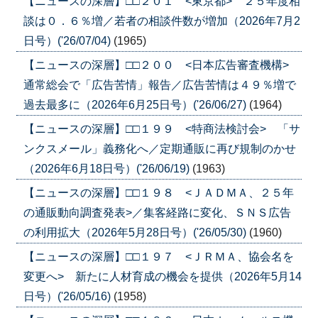
【ニュースの深層】□□２０１ <東京都> ２５年度相
談は０．６％増／若者の相談件数が増加（2026年7月2
日号）('26/07/04)
(1965)
【ニュースの深層】□□２００ <日本広告審査機構>
通常総会で「広告苦情」報告／広告苦情は４９％増で
過去最多に（2026年6月25日号）('26/06/27)
(1964)
【ニュースの深層】□□１９９ <特商法検討会> 「サ
ンクスメール」義務化へ／定期通販に再び規制のかせ
（2026年6月18日号）('26/06/19)
(1963)
【ニュースの深層】□□１９８ <ＪＡＤＭＡ、２５年
の通販動向調査発表>／集客経路に変化、ＳＮＳ広告
の利用拡大（2026年5月28日号）('26/05/30)
(1960)
【ニュースの深層】□□１９７ <ＪＲＭＡ、協会名を
変更へ> 新たに人材育成の機会を提供（2026年5月14
日号）('26/05/16)
(1958)