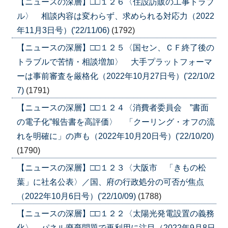
【ニュースの深層】□□１２６〈住設訪販の工事トラブ
ル〉 相談内容は変わらず、求められる対応力（2022
年11月3日号）('22/11/06)
(1792)
【ニュースの深層】□□１２５〈国セン、ＣＦ終了後の
トラブルで苦情・相談増加〉 大手プラットフォーマ
ーは事前審査を厳格化（2022年10月27日号）('22/10/2
7)
(1791)
【ニュースの深層】□□１２４〈消費者委員会 ”書面
の電子化”報告書を高評価〉 「クーリング・オフの流
れを明確に」の声も（2022年10月20日号）('22/10/20)
(1790)
【ニュースの深層】□□１２３〈大阪市 「きもの松
葉」に社名公表〉／国、府の行政処分の可否が焦点
（2022年10月6日号）('22/10/09)
(1788)
【ニュースの深層】□□１２２〈太陽光発電設置の義務
化〉 パネル廃棄問題で再利用に注目（2022年9月8日