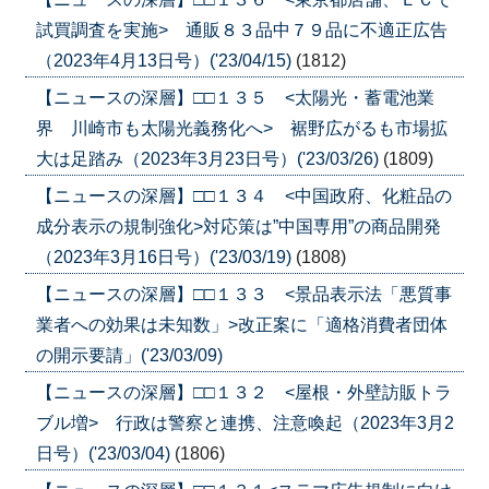
試買調査を実施> 通販８３品中７９品に不適正広告
（2023年4月13日号）('23/04/15)
(1812)
【ニュースの深層】□□１３５ <太陽光・蓄電池業
界 川崎市も太陽光義務化へ> 裾野広がるも市場拡
大は足踏み（2023年3月23日号）('23/03/26)
(1809)
【ニュースの深層】□□１３４ <中国政府、化粧品の
成分表示の規制強化>対応策は”中国専用”の商品開発
（2023年3月16日号）('23/03/19)
(1808)
【ニュースの深層】□□１３３ <景品表示法「悪質事
業者への効果は未知数」>改正案に「適格消費者団体
の開示要請」('23/03/09)
【ニュースの深層】□□１３２ <屋根・外壁訪販トラ
ブル増> 行政は警察と連携、注意喚起（2023年3月2
日号）('23/03/04)
(1806)