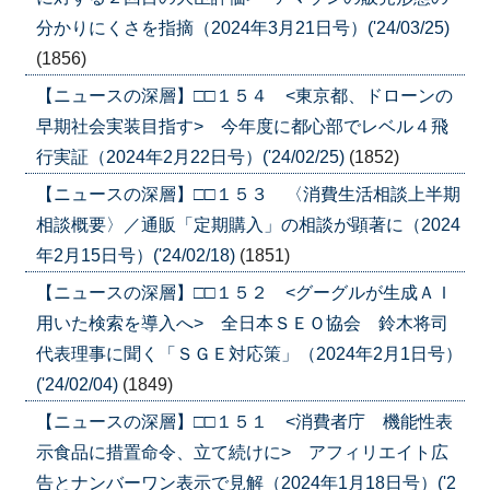
分かりにくさを指摘（2024年3月21日号）('24/03/25)
(1856)
【ニュースの深層】□□１５４ <東京都、ドローンの
早期社会実装目指す> 今年度に都心部でレベル４飛
行実証（2024年2月22日号）('24/02/25)
(1852)
【ニュースの深層】□□１５３ 〈消費生活相談上半期
相談概要〉／通販「定期購入」の相談が顕著に（2024
年2月15日号）('24/02/18)
(1851)
【ニュースの深層】□□１５２ <グーグルが生成ＡＩ
用いた検索を導入へ> 全日本ＳＥＯ協会 鈴木将司
代表理事に聞く「ＳＧＥ対応策」（2024年2月1日号）
('24/02/04)
(1849)
【ニュースの深層】□□１５１ <消費者庁 機能性表
示食品に措置命令、立て続けに> アフィリエイト広
告とナンバーワン表示で見解（2024年1月18日号）('2