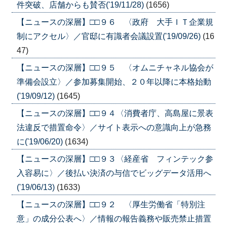
件突破、店舗からも賛否('19/11/28)
(1656)
【ニュースの深層】□□９６ 〈政府 大手ＩＴ企業規
制にアクセル〉／官邸に有識者会議設置('19/09/26)
(16
47)
【ニュースの深層】□□９５ 〈オムニチャネル協会が
準備会設立〉／参加募集開始、２０年以降に本格始動
('19/09/12)
(1645)
【ニュースの深層】□□９４〈消費者庁、高島屋に景表
法違反で措置命令〉／サイト表示への意識向上が急務
に('19/06/20)
(1634)
【ニュースの深層】□□９３〈経産省 フィンテック参
入容易に〉／後払い決済の与信でビッグデータ活用へ
('19/06/13)
(1633)
【ニュースの深層】□□９２ 〈厚生労働省「特別注
意」の成分公表へ〉／情報の報告義務や販売禁止措置