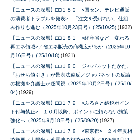
【ニュースの深層】□□１８２ <国セン、テレビ通販
の消費者トラブルを発表> 「注文を受けない」仕組
み作りも進む（2025年10月23日号）('25/10/25)
(1932)
【ニュースの深層】□□１８１ <経産省など 変わる
再エネ領域>／省エネ販売の商機広がるか（2025年10
月16日号）('25/10/18)
(1931)
【ニュースの深層】□□１８０ ジャパネットたかた、
「おせち値引き」が景表法違反／ジャパネットの反論
の根拠を弁護士が疑問視（2025年10月2日号）('25/10/
04)
(1929)
【ニュースの深層】□□１７９ <ふるさと納税ポイン
ト付与禁止> １０月以降、ポイントに頼らない施策
強化へ（2025年9月18日号）('25/09/20)
(1927)
【ニュースの深層】□□１７８ <東京都> ２４年度相
談概要／太陽光・蓄電池の相談が急増（2025年9月11