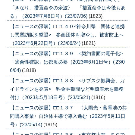
「きなり」措置命令の余波〉 「措置命令は今後もあ
る」（2023年7月6日号）('23/07/06)
(1823)
【ニュースの深層】□□１４０<神奈川県 団体と連携
し悪質訪販を撃退> 参画団体を増やし、被害防止へ
（2023年6月22日号）('23/06/24)
(1821)
【ニュースの深層】□□１３９ <契約書面の電子化>
「適合性確認」は都度必要（2023年6月1日号）('23/0
6/04)
(1818)
【ニュースの深層】□□１３８ <サブスク振興会、ガ
イドラインを発表> 料金や期間など明瞭表示を義務
付け（2023年5月18日号）('23/05/21)
(1816)
【ニュースの深層】□□１３７ 〈太陽光・蓄電池の共
同購入事業〉自治体主導で導入進む（2023年5月11日
号）('23/05/14)
(1815)
【ニュースの深層】□□１３６ <東京都店舗、ＥＣで