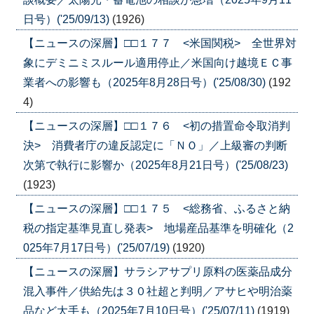
日号）('25/09/13)
(1926)
【ニュースの深層】□□１７７ <米国関税> 全世界対
象にデミニミスルール適用停止／米国向け越境ＥＣ事
業者への影響も（2025年8月28日号）('25/08/30)
(192
4)
【ニュースの深層】□□１７６ <初の措置命令取消判
決> 消費者庁の違反認定に「ＮＯ」／上級審の判断
次第で執行に影響か（2025年8月21日号）('25/08/23)
(1923)
【ニュースの深層】□□１７５ <総務省、ふるさと納
税の指定基準見直し発表> 地場産品基準を明確化（2
025年7月17日号）('25/07/19)
(1920)
【ニュースの深層】サラシアサプリ原料の医薬品成分
混入事件／供給先は３０社超と判明／アサヒや明治薬
品など大手も（2025年7月10日号）('25/07/11)
(1919)