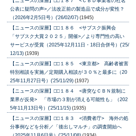
【ニュースの深層】□□１８７ <ＣＢＤ事業者の社名
公表に疑問の声>／法改正前の製造品で成分が変性？
（2026年2月5日号）('26/02/07)
(1945)
【ニュースの深層】□□１８６ <サブスク振興会
「サブスク大賞２０２５」開催>／より専門性の高い
サービスが受賞（2025年12月11日・18日合併号）('25/
12/13)
(1939)
【ニュースの深層】□□１８５ <東京都> 高齢者被害
特別相談を実施／定期購入相談が３０％と最多に（20
25年11月27日号）('25/11/29)
(1937)
【ニュースの深層】□□１８４ <唐突なＣＢＮ規制に
業界が反発> 「市場の３割が消える可能性も」（202
5年11月13日号）('25/11/15)
(1935)
【ニュースの深層】□□１８３ <消費者庁> 海外の処
分事例などを分析／「後出しマルチ」の調査開始へ
（2025年11月6日号）('25/11/08)
(1934)