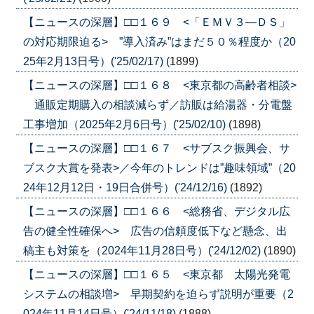
【ニュースの深層】□□１６９ <「ＥＭＶ３―ＤＳ」
の対応期限迫る> ”導入済み”はまだ５０％程度か（20
25年2月13日号）('25/02/17)
(1899)
【ニュースの深層】□□１６８ <東京都の高齢者相談>
通販定期購入の相談減らず／訪販は給湯器・分電盤
工事増加（2025年2月6日号）('25/02/10)
(1898)
【ニュースの深層】□□１６７ <サブスク振興会、サ
ブスク大賞を発表>／今年のトレンドは”趣味領域”（20
24年12月12日・19日合併号）('24/12/16)
(1892)
【ニュースの深層】□□１６６ <総務省、デジタル広
告の健全性確保へ> 広告の信頼度低下など懸念、出
稿主も対策を（2024年11月28日号）('24/12/02)
(1890)
【ニュースの深層】□□１６５ <東京都 太陽光発電
システムの相談増> 早期契約を迫らず説明が重要（2
024年11月14日号）('24/11/18)
(1888)