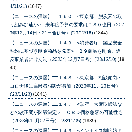
4/01/21)
(1847)
【ニュースの深層】□□１５０ <東京都 脱炭素の取
り組み加速か> 来年度予算の要求は７８０億円（202
3年12月14日・21日合併号）('23/12/16)
(1844)
【ニュースの深層】□□１４９ <消費者庁 製品安全
誓約に基づき削除商品を発表> ２９商品を削除、違
反事業者にけん制（2023年12月7日号）('23/12/10)
(18
43)
【ニュースの深層】□□１４８ <東京都 相談傾向>
コロナ後に高齢者相談が増加（2023年11月23日号）
('23/11/23)
(1841)
【ニュースの深層】□□１４７ <政府 大麻取締法な
どの改正案が閣議決定＞ ＣＢＤ価格急落の可能性も
（2023年11月02日号）('23/11/05)
(1839)
【ニュースの深層】□□１４６ <インボイス制度始ま