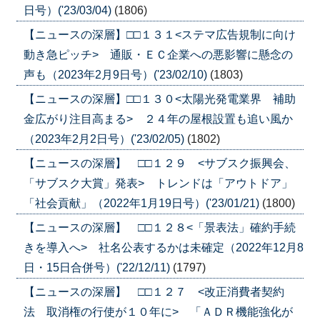
日号）('23/03/04)
(1806)
【ニュースの深層】□□１３１<ステマ広告規制に向け
動き急ピッチ> 通販・ＥＣ企業への悪影響に懸念の
声も（2023年2月9日号）('23/02/10)
(1803)
【ニュースの深層】□□１３０<太陽光発電業界 補助
金広がり注目高まる> ２４年の屋根設置も追い風か
（2023年2月2日号）('23/02/05)
(1802)
【ニュースの深層】 □□１２９ <サブスク振興会、
「サブスク大賞」発表> トレンドは「アウトドア」
「社会貢献」（2022年1月19日号）('23/01/21)
(1800)
【ニュースの深層】 □□１２８<「景表法」確約手続
きを導入へ> 社名公表するかは未確定（2022年12月8
日・15日合併号）('22/12/11)
(1797)
【ニュースの深層】 □□１２７ <改正消費者契約
法 取消権の行使が１０年に> 「ＡＤＲ機能強化が