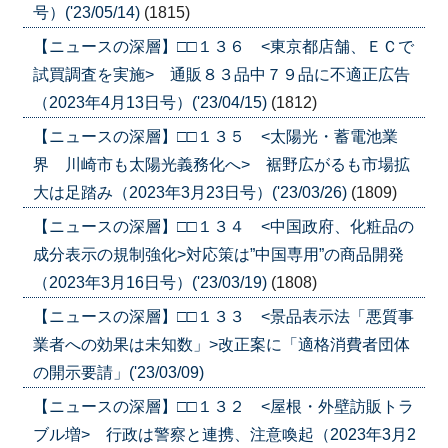
号）('23/05/14)
(1815)
【ニュースの深層】□□１３６ <東京都店舗、ＥＣで
試買調査を実施> 通販８３品中７９品に不適正広告
（2023年4月13日号）('23/04/15)
(1812)
【ニュースの深層】□□１３５ <太陽光・蓄電池業
界 川崎市も太陽光義務化へ> 裾野広がるも市場拡
大は足踏み（2023年3月23日号）('23/03/26)
(1809)
【ニュースの深層】□□１３４ <中国政府、化粧品の
成分表示の規制強化>対応策は”中国専用”の商品開発
（2023年3月16日号）('23/03/19)
(1808)
【ニュースの深層】□□１３３ <景品表示法「悪質事
業者への効果は未知数」>改正案に「適格消費者団体
の開示要請」('23/03/09)
【ニュースの深層】□□１３２ <屋根・外壁訪販トラ
ブル増> 行政は警察と連携、注意喚起（2023年3月2