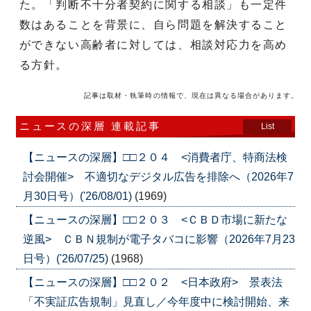
た。「判断不十分者契約に関する相談」も一定件
数はあることを背景に、自ら問題を解決すること
ができない高齢者に対しては、相談対応力を高め
る方針。
記事は取材・執筆時の情報で、現在は異なる場合があります。
ニュースの深層 連載記事
List
【ニュースの深層】□□２０４ <消費者庁、特商法検
討会開催> 不適切なデジタル広告を排除へ（2026年7
月30日号）('26/08/01)
(1969)
【ニュースの深層】□□２０３ <ＣＢＤ市場に新たな
逆風> ＣＢＮ規制が電子タバコに影響（2026年7月23
日号）('26/07/25)
(1968)
【ニュースの深層】□□２０２ <日本政府> 景表法
「不実証広告規制」見直し／今年度中に検討開始、来