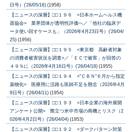
日号）('26/05/16)
(1958)
【ニュースの深層】□□１９６ <日本ホームヘルス機
器協会> 業界団体が透明性評価へ／「他社の臨床デ
ータ使い回すケースも」（2026年4月23日号）('26/04/
25)
(1956)
【ニュースの深層】□□１９５ <東京都 高齢者対象
の消費者被害状況を調査>／「ＥＣで被害」が回答の
４９％に（2026年4月16日号）('26/04/18)
(1955)
【ニュースの深層】□□１９４ <”ＣＢＮ”６月から指定
薬物化> 医療用に活路も医師不足を懸念（2026年4月
9日号）('26/04/11)
(1954)
【ニュースの深層】□□１９３ <日本企業の海外展開
アンケート公開> 際立つ米中市場の商機とリスク（2
026年4月2日号）('26/04/04)
(1953)
【ニュースの深層】□□１９２ <ダークパターン対策