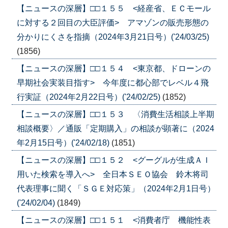
【ニュースの深層】□□１５５ <経産省、ＥＣモール
に対する２回目の大臣評価> アマゾンの販売形態の
分かりにくさを指摘（2024年3月21日号）('24/03/25)
(1856)
【ニュースの深層】□□１５４ <東京都、ドローンの
早期社会実装目指す> 今年度に都心部でレベル４飛
行実証（2024年2月22日号）('24/02/25)
(1852)
【ニュースの深層】□□１５３ 〈消費生活相談上半期
相談概要〉／通販「定期購入」の相談が顕著に（2024
年2月15日号）('24/02/18)
(1851)
【ニュースの深層】□□１５２ <グーグルが生成ＡＩ
用いた検索を導入へ> 全日本ＳＥＯ協会 鈴木将司
代表理事に聞く「ＳＧＥ対応策」（2024年2月1日号）
('24/02/04)
(1849)
【ニュースの深層】□□１５１ <消費者庁 機能性表