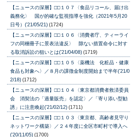
【ニュースの深層】□□１０７〈食品リコール、届け出
義務化〉 国が的確な監視指導を強化（2021年5月20
日号）('21/05/21)
(1724)
【ニュースの深層】□□１０６〈消費者庁、ティーライ
フの同梱冊子に景表法違反〉 隙ない措置命令に対す
る取消訴訟の狙いとは('21/04/08)
(1719)
【ニュースの深層】□□１０５〈薬機法 化粧品・健康
食品も対象へ〉／８月の課徴金制度開始まで半年('21/0
2/18)
(1712)
【ニュースの深層】□□１０４〈東京都消費者救済委員
会 消契法の「過量販売」を認定〉／「寄り添い型勧
誘」に注意喚起('21/02/12)
(1711)
【ニュースの深層】□□１０３〈東京都、高齢者見守り
ネットワーク構築〉／２４年度に全区市町村で導入へ
('20/11/05)
(1700)