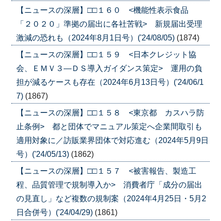
【ニュースの深層】□□１６０ <機能性表示食品
「２０２０」準拠の届出に各社苦戦> 新規届出受理
激減の恐れも（2024年8月1日号）('24/08/05)
(1874)
【ニュースの深層】□□１５９ <日本クレジット協
会、ＥＭＶ３―ＤＳ導入ガイダンス策定> 運用の負
担が減るケースも存在（2024年6月13日号）('24/06/1
7)
(1867)
【ニュースの深層】□□１５８ <東京都 カスハラ防
止条例> 都と団体でマニュアル策定へ企業間取引も
適用対象に／訪販業界団体で対応進む（2024年5月9日
号）('24/05/13)
(1862)
【ニュースの深層】□□１５７ <被害報告、製造工
程、品質管理で規制導入か> 消費者庁「成分の届出
の見直し」など複数の規制案（2024年4月25日・5月2
日合併号）('24/04/29)
(1861)