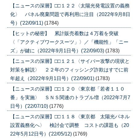
【ニュースの深層】□□１２２〈太陽光発電設置の義務
化〉 パネル廃棄問題で再利用に注目（2022年9月8日
号）('22/09/11)
(1784)
【ヒットの秘密】 累計販売着数は４万着を突破
〈「アクティブワークスーツ」〉／「機能性」「ニー
ズ」が鍵に（2022年9月1日号）('22/09/03)
(1783)
【ニュースの深層】□□１２１〈サイバー攻撃の現状と
対策を解説〉 ２２年のフィッシング詐欺はすでに前
年超え（2022年9月1日号）('22/09/01)
(1783)
【ニュースの深層】□□１２０〈東京都「若者１１０
番」を実施〉 ＳＮＳ関連のトラブル増（2022年7月7
日号）('22/07/10)
(1776)
【ニュースの深層】□□１１８〈東京都 太陽光パネル
設置義務化へ〉 検討会で調整 コストの課題も（20
22年5月12日号）('22/05/12)
(1769)