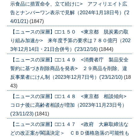
示食品に措置命令、立て続けに> アフィリエイト広
告とナンバーワン表示で見解（2024年1月18日号）('2
4/01/21)
(1847)
【ニュースの深層】□□１５０ <東京都 脱炭素の取
り組み加速か> 来年度予算の要求は７８０億円（202
3年12月14日・21日合併号）('23/12/16)
(1844)
【ニュースの深層】□□１４９ <消費者庁 製品安全
誓約に基づき削除商品を発表> ２９商品を削除、違
反事業者にけん制（2023年12月7日号）('23/12/10)
(18
43)
【ニュースの深層】□□１４８ <東京都 相談傾向>
コロナ後に高齢者相談が増加（2023年11月23日号）
('23/11/23)
(1841)
【ニュースの深層】□□１４７ <政府 大麻取締法な
どの改正案が閣議決定＞ ＣＢＤ価格急落の可能性も