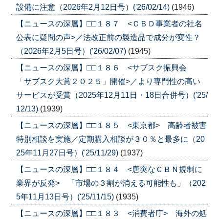
設備に注意（2026年2月12日号）('26/02/14)
(1946)
【ニュースの深層】□□１８７ <ＣＢＤ事業者の社名
公表に疑問の声>／法改正前の製造品で成分が変性？
（2026年2月5日号）('26/02/07)
(1945)
【ニュースの深層】□□１８６ <サブスク振興会
「サブスク大賞２０２５」開催>／より専門性の高い
サービスが受賞（2025年12月11日・18日合併号）('25/
12/13)
(1939)
【ニュースの深層】□□１８５ <東京都> 高齢者被害
特別相談を実施／定期購入相談が３０％と最多に（20
25年11月27日号）('25/11/29)
(1937)
【ニュースの深層】□□１８４ <唐突なＣＢＮ規制に
業界が反発> 「市場の３割が消える可能性も」（202
5年11月13日号）('25/11/15)
(1935)
【ニュースの深層】□□１８３ <消費者庁> 海外の処