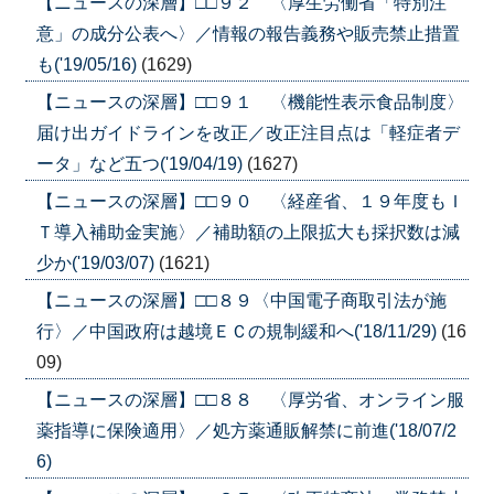
【ニュースの深層】□□９２ 〈厚生労働省「特別注
意」の成分公表へ〉／情報の報告義務や販売禁止措置
も('19/05/16)
(1629)
【ニュースの深層】□□９１ 〈機能性表示食品制度〉
届け出ガイドラインを改正／改正注目点は「軽症者デ
ータ」など五つ('19/04/19)
(1627)
【ニュースの深層】□□９０ 〈経産省、１９年度もＩ
Ｔ導入補助金実施〉／補助額の上限拡大も採択数は減
少か('19/03/07)
(1621)
【ニュースの深層】□□８９〈中国電子商取引法が施
行〉／中国政府は越境ＥＣの規制緩和へ('18/11/29)
(16
09)
【ニュースの深層】□□８８ 〈厚労省、オンライン服
薬指導に保険適用〉／処方薬通販解禁に前進('18/07/2
6)