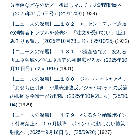
分事例などを分析／「後出しマルチ」の調査開始へ
（2025年11月6日号）('25/11/08)
(1934)
【ニュースの深層】□□１８２ <国セン、テレビ通販
の消費者トラブルを発表> 「注文を受けない」仕組
み作りも進む（2025年10月23日号）('25/10/25)
(1932)
【ニュースの深層】□□１８１ <経産省など 変わる
再エネ領域>／省エネ販売の商機広がるか（2025年10
月16日号）('25/10/18)
(1931)
【ニュースの深層】□□１８０ ジャパネットたかた、
「おせち値引き」が景表法違反／ジャパネットの反論
の根拠を弁護士が疑問視（2025年10月2日号）('25/10/
04)
(1929)
【ニュースの深層】□□１７９ <ふるさと納税ポイン
ト付与禁止> １０月以降、ポイントに頼らない施策
強化へ（2025年9月18日号）('25/09/20)
(1927)