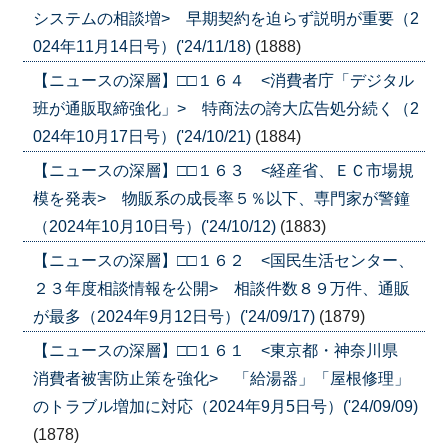
システムの相談増> 早期契約を迫らず説明が重要（2
024年11月14日号）('24/11/18)
(1888)
【ニュースの深層】□□１６４ <消費者庁「デジタル
班が通販取締強化」> 特商法の誇大広告処分続く（2
024年10月17日号）('24/10/21)
(1884)
【ニュースの深層】□□１６３ <経産省、ＥＣ市場規
模を発表> 物販系の成長率５％以下、専門家が警鐘
（2024年10月10日号）('24/10/12)
(1883)
【ニュースの深層】□□１６２ <国民生活センター、
２３年度相談情報を公開> 相談件数８９万件、通販
が最多（2024年9月12日号）('24/09/17)
(1879)
【ニュースの深層】□□１６１ <東京都・神奈川県
消費者被害防止策を強化> 「給湯器」「屋根修理」
のトラブル増加に対応（2024年9月5日号）('24/09/09)
(1878)