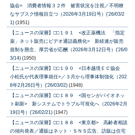
協会> 消費者情報３２件 被害状況を注視／不明瞭
なサブスク情報目立つ（2026年3月19日号）('26/03/2
1)
(1951)
【ニュースの深層】□□１９１ <改正薬機法 「指定
薬」ネット販売にビデオ通話義務化> 新経連が販売
規制を懸念、厚労省が応酬（2026年3月12日号）('26/0
3/14)
(1950)
【ニュースの深層】□□１９０ <日本越境ＥＣ協会
小松氏が代表理事就任>／３月から理事体制強化（202
6年2月26日号）('26/03/02)
(1948)
【ニュースの深層】□□１８９ <国センがパイオネッ
ト刷新> 新システムでトラブル可視化へ（2026年2月
19日号）('26/02/21)
(1947)
【ニュースの深層】□□１８８ <東京都> 高齢者相談
の傾向発表／通販はネット・ＳＮＳ広告、訪販は住宅