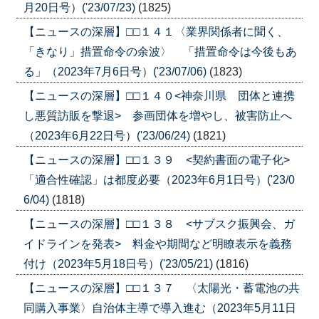
月20日号）('23/07/23)
(1825)
【ニュースの深層】□□１４１〈業界関係者に聞く、
「きなり」措置命令の余波〉 「措置命令は今後もあ
る」（2023年7月6日号）('23/07/06)
(1823)
【ニュースの深層】□□１４０<神奈川県 団体と連携
し悪質訪販を撃退> 参画団体を増やし、被害防止へ
（2023年6月22日号）('23/06/24)
(1821)
【ニュースの深層】□□１３９ <契約書面の電子化>
「適合性確認」は都度必要（2023年6月1日号）('23/0
6/04)
(1818)
【ニュースの深層】□□１３８ <サブスク振興会、ガ
イドラインを発表> 料金や期間など明瞭表示を義務
付け（2023年5月18日号）('23/05/21)
(1816)
【ニュースの深層】□□１３７ 〈太陽光・蓄電池の共
同購入事業〉自治体主導で導入進む（2023年5月11日