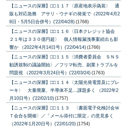
【ニュースの深層】□□１１７〈原産地表示偽装〉 通
販も対応急務 アサリ・ウナギの発覚で（2022年4月2
8日・5月5日合併号）('22/04/28)
(1768)
【ニュースの深層】□□１１６〈日本クレジット協会
２１年は３３０億円超〉 個人情報漏洩事案続出も影
響か （2022年4月14日号）('22/04/14)
(1766)
【ニュースの深層】□□１１５〈消費者委員会 ＳＮＳ
勧誘規制の議論開始〉／フリマ転売、副業トラブルを
問題視 （2022年3月24日号）('22/03/24)
(1763)
【ニュースの深層】□□１１４〈太陽光発電普及にブレ
ーキ〉 大量廃棄、半導体不足…課題多く （2022年2
月10日号）('22/02/10)
(1757)
【ニュースの深層】□□１１３ 〈書面電子化検討会Ｗ
Ｔ会合を開催〉／「メール添付に限定」の意見多く
（2022年1月20日号）('22/01/20)
(1754)