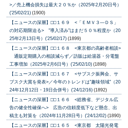
>／売上機会損失は最大２０％か（2025年2月20日号）
('25/02/21)
(1900)
【ニュースの深層】□□１６９ <「ＥＭＶ３―ＤＳ」
の対応期限迫る> ”導入済み”はまだ５０％程度か（20
25年2月13日号）('25/02/17)
(1899)
【ニュースの深層】□□１６８ <東京都の高齢者相談>
通販定期購入の相談減らず／訪販は給湯器・分電盤
工事増加（2025年2月6日号）('25/02/10)
(1898)
【ニュースの深層】□□１６７ <サブスク振興会、サ
ブスク大賞を発表>／今年のトレンドは”趣味領域”（20
24年12月12日・19日合併号）('24/12/16)
(1892)
【ニュースの深層】□□１６６ <総務省、デジタル広
告の健全性確保へ> 広告の信頼度低下など懸念、出
稿主も対策を（2024年11月28日号）('24/12/02)
(1890)
【ニュースの深層】□□１６５ <東京都 太陽光発電