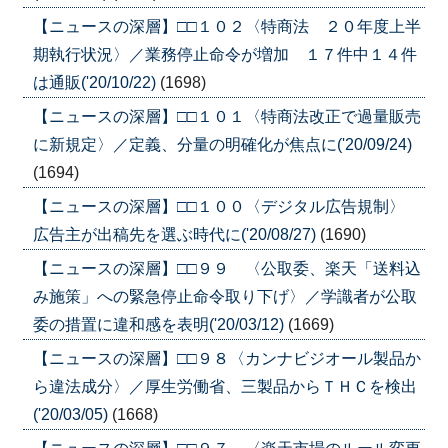
【ニュースの深層】□□１０２〈特商法 ２０年度上半
期執行状況〉／業務停止命令が増加 １７件中１４件
は通販('20/10/22)
(1698)
【ニュースの深層】□□１０１〈特商法改正で過量販売
に新規定〉／定義、分量の明確化が焦点に('20/09/24)
(1694)
【ニュースの深層】□□１００〈デジタル広告規制〉
広告主が出稿先を選ぶ時代に('20/08/27)
(1690)
【ニュースの深層】□□９９ 〈公取委、楽天「送料込
み施策」への緊急停止命令取り下げ〉／学識者が公取
委の措置に違和感を表明('20/03/12)
(1669)
【ニュースの深層】□□９８〈カンナビジオール製品か
ら違法成分〉／厚生労働省、三製品からＴＨＣを検出
('20/03/05)
(1668)