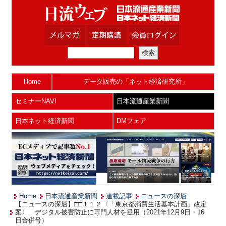
Home
データ販売の「ネット経済研究所」
セミナーNAVI
日本流通産業新聞
日本ネット経済新聞
DMフェア
Home
日本流通産業新聞
連載記事
ニュースの深層
【ニュースの深層】□□１１２〈「東京都消費生活基本計画」改定
案〉 デジタル被害防止に専門人材を登用（2021年12月9日・16
日合併号）