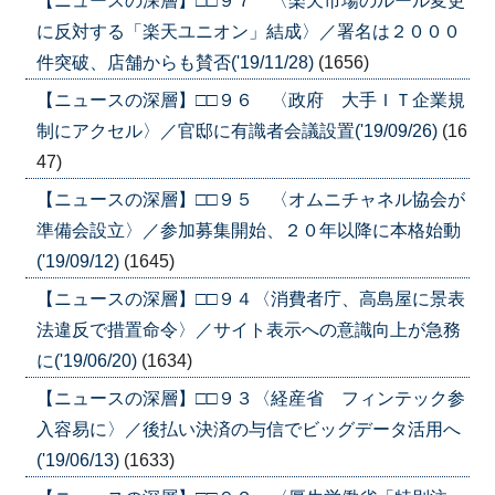
【ニュースの深層】□□９７ 〈楽天市場のルール変更
に反対する「楽天ユニオン」結成〉／署名は２０００
件突破、店舗からも賛否('19/11/28)
(1656)
【ニュースの深層】□□９６ 〈政府 大手ＩＴ企業規
制にアクセル〉／官邸に有識者会議設置('19/09/26)
(16
47)
【ニュースの深層】□□９５ 〈オムニチャネル協会が
準備会設立〉／参加募集開始、２０年以降に本格始動
('19/09/12)
(1645)
【ニュースの深層】□□９４〈消費者庁、高島屋に景表
法違反で措置命令〉／サイト表示への意識向上が急務
に('19/06/20)
(1634)
【ニュースの深層】□□９３〈経産省 フィンテック参
入容易に〉／後払い決済の与信でビッグデータ活用へ
('19/06/13)
(1633)