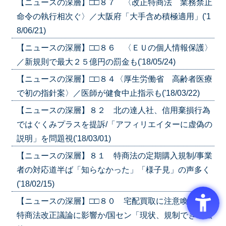
【ニュースの深層】□□８７ 〈改正特商法 業務禁止
命令の執行相次ぐ〉／大阪府「大手含め積極適用」('1
8/06/21)
【ニュースの深層】□□８６ 〈ＥＵの個人情報保護〉
／新規則で最大２５億円の罰金も('18/05/24)
【ニュースの深層】□□８４〈厚生労働省 高齢者医療
で初の指針案〉／医師が健食中止指示も('18/03/22)
【ニュースの深層】８２ 北の達人社、信用棄損行為
ではぐくみプラスを提訴/「アフィリエイターに虚偽の
説明」を問題視('18/03/01)
【ニュースの深層】８１ 特商法の定期購入規制/事業
者の対応道半ば「知らなかった」「様子見」の声多く
('18/02/15)
【ニュースの深層】□□８０ 宅配買取に注意喚起/次の
特商法改正議論に影響か/国セン「現状、規制できる法