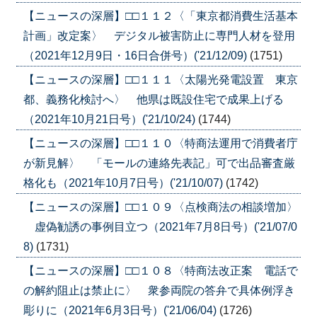
【ニュースの深層】□□１１２〈「東京都消費生活基本
計画」改定案〉 デジタル被害防止に専門人材を登用
（2021年12月9日・16日合併号）('21/12/09)
(1751)
【ニュースの深層】□□１１１〈太陽光発電設置 東京
都、義務化検討へ〉 他県は既設住宅で成果上げる
（2021年10月21日号）('21/10/24)
(1744)
【ニュースの深層】□□１１０〈特商法運用で消費者庁
が新見解〉 「モールの連絡先表記」可で出品審査厳
格化も（2021年10月7日号）('21/10/07)
(1742)
【ニュースの深層】□□１０９〈点検商法の相談増加〉
虚偽勧誘の事例目立つ（2021年7月8日号）('21/07/0
8)
(1731)
【ニュースの深層】□□１０８〈特商法改正案 電話で
の解約阻止は禁止に〉 衆参両院の答弁で具体例浮き
彫りに（2021年6月3日号）('21/06/04)
(1726)