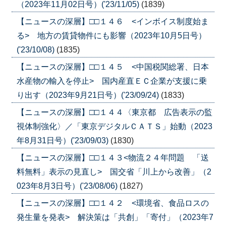
（2023年11月02日号）('23/11/05)
(1839)
【ニュースの深層】□□１４６ <インボイス制度始ま
る> 地方の賃貸物件にも影響（2023年10月5日号）
('23/10/08)
(1835)
【ニュースの深層】□□１４５ <中国税関総署、日本
水産物の輸入を停止> 国内産直ＥＣ企業が支援に乗
り出す（2023年9月21日号）('23/09/24)
(1833)
【ニュースの深層】□□１４４〈東京都 広告表示の監
視体制強化〉／「東京デジタルＣＡＴＳ」始動（2023
年8月31日号）('23/09/03)
(1830)
【ニュースの深層】□□１４３<物流２４年問題 「送
料無料」表示の見直し> 国交省「川上から改善」（2
023年8月3日号）('23/08/06)
(1827)
【ニュースの深層】□□１４２ <環境省、食品ロスの
発生量を発表> 解決策は「共創」「寄付」（2023年7