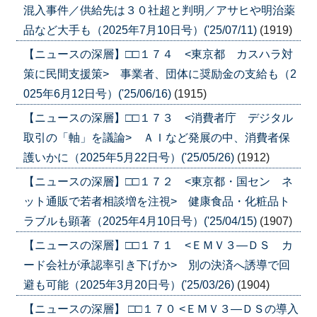
混入事件／供給先は３０社超と判明／アサヒや明治薬
品など大手も（2025年7月10日号）('25/07/11)
(1919)
【ニュースの深層】□□１７４ <東京都 カスハラ対
策に民間支援策> 事業者、団体に奨励金の支給も（2
025年6月12日号）('25/06/16)
(1915)
【ニュースの深層】□□１７３ <消費者庁 デジタル
取引の「軸」を議論> ＡＩなど発展の中、消費者保
護いかに（2025年5月22日号）('25/05/26)
(1912)
【ニュースの深層】□□１７２ <東京都・国セン ネ
ット通販で若者相談増を注視> 健康食品・化粧品ト
ラブルも顕著（2025年4月10日号）('25/04/15)
(1907)
【ニュースの深層】□□１７１ <ＥＭＶ３―ＤＳ カ
ード会社が承認率引き下げか> 別の決済へ誘導で回
避も可能（2025年3月20日号）('25/03/26)
(1904)
【ニュースの深層】 □□１７０ <ＥＭＶ３―ＤＳの導入