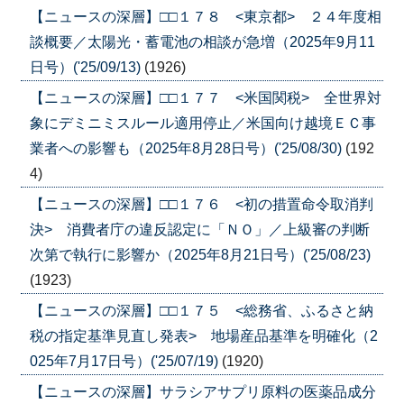
【ニュースの深層】□□１７８ <東京都> ２４年度相
談概要／太陽光・蓄電池の相談が急増（2025年9月11
日号）('25/09/13)
(1926)
【ニュースの深層】□□１７７ <米国関税> 全世界対
象にデミニミスルール適用停止／米国向け越境ＥＣ事
業者への影響も（2025年8月28日号）('25/08/30)
(192
4)
【ニュースの深層】□□１７６ <初の措置命令取消判
決> 消費者庁の違反認定に「ＮＯ」／上級審の判断
次第で執行に影響か（2025年8月21日号）('25/08/23)
(1923)
【ニュースの深層】□□１７５ <総務省、ふるさと納
税の指定基準見直し発表> 地場産品基準を明確化（2
025年7月17日号）('25/07/19)
(1920)
【ニュースの深層】サラシアサプリ原料の医薬品成分