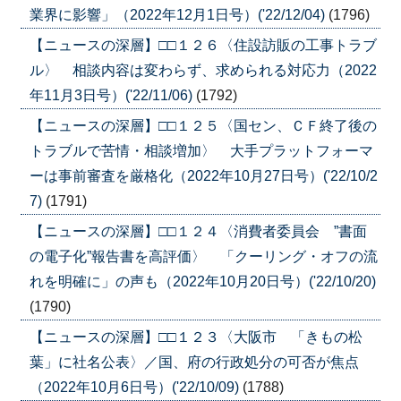
業界に影響」（2022年12月1日号）('22/12/04)
(1796)
【ニュースの深層】□□１２６〈住設訪販の工事トラブ
ル〉 相談内容は変わらず、求められる対応力（2022
年11月3日号）('22/11/06)
(1792)
【ニュースの深層】□□１２５〈国セン、ＣＦ終了後の
トラブルで苦情・相談増加〉 大手プラットフォーマ
ーは事前審査を厳格化（2022年10月27日号）('22/10/2
7)
(1791)
【ニュースの深層】□□１２４〈消費者委員会 ”書面
の電子化”報告書を高評価〉 「クーリング・オフの流
れを明確に」の声も（2022年10月20日号）('22/10/20)
(1790)
【ニュースの深層】□□１２３〈大阪市 「きもの松
葉」に社名公表〉／国、府の行政処分の可否が焦点
（2022年10月6日号）('22/10/09)
(1788)