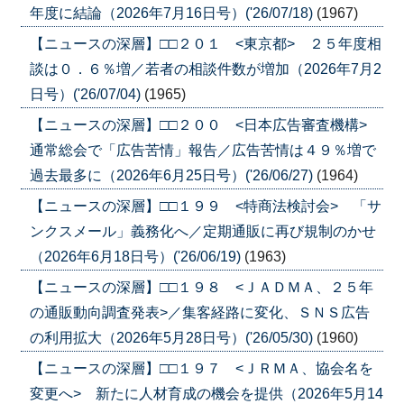
年度に結論（2026年7月16日号）('26/07/18)
(1967)
【ニュースの深層】□□２０１ <東京都> ２５年度相
談は０．６％増／若者の相談件数が増加（2026年7月2
日号）('26/07/04)
(1965)
【ニュースの深層】□□２００ <日本広告審査機構>
通常総会で「広告苦情」報告／広告苦情は４９％増で
過去最多に（2026年6月25日号）('26/06/27)
(1964)
【ニュースの深層】□□１９９ <特商法検討会> 「サ
ンクスメール」義務化へ／定期通販に再び規制のかせ
（2026年6月18日号）('26/06/19)
(1963)
【ニュースの深層】□□１９８ <ＪＡＤＭＡ、２５年
の通販動向調査発表>／集客経路に変化、ＳＮＳ広告
の利用拡大（2026年5月28日号）('26/05/30)
(1960)
【ニュースの深層】□□１９７ <ＪＲＭＡ、協会名を
変更へ> 新たに人材育成の機会を提供（2026年5月14