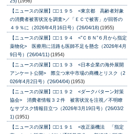
25)
(1956)
【ニュースの深層】□□１９５ <東京都 高齢者対象
の消費者被害状況を調査>／「ＥＣで被害」が回答の
４９％に（2026年4月16日号）('26/04/18)
(1955)
【ニュースの深層】□□１９４ <”ＣＢＮ”６月から指定
薬物化> 医療用に活路も医師不足を懸念（2026年4月
9日号）('26/04/11)
(1954)
【ニュースの深層】□□１９３ <日本企業の海外展開
アンケート公開> 際立つ米中市場の商機とリスク（2
026年4月2日号）('26/04/04)
(1953)
【ニュースの深層】□□１９２ <ダークパターン対策
協会> 消費者情報３２件 被害状況を注視／不明瞭
なサブスク情報目立つ（2026年3月19日号）('26/03/2
1)
(1951)
【ニュースの深層】□□１９１ <改正薬機法 「指定