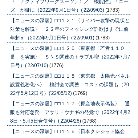
〈「アクティブワークスーツ」〉／「機能性」「ニー
ズ」が鍵に（2022年9月1日号）('22/09/03)
(1783)
【ニュースの深層】□□１２１〈サイバー攻撃の現状と
対策を解説〉 ２２年のフィッシング詐欺はすでに前
年超え（2022年9月1日号）('22/09/01)
(1783)
【ニュースの深層】□□１２０〈東京都「若者１１０
番」を実施〉 ＳＮＳ関連のトラブル増（2022年7月7
日号）('22/07/10)
(1776)
【ニュースの深層】□□１１８〈東京都 太陽光パネル
設置義務化へ〉 検討会で調整 コストの課題も（20
22年5月12日号）('22/05/12)
(1769)
【ニュースの深層】□□１１７〈原産地表示偽装〉 通
販も対応急務 アサリ・ウナギの発覚で（2022年4月2
8日・5月5日合併号）('22/04/28)
(1768)
【ニュースの深層】□□１１６〈日本クレジット協会