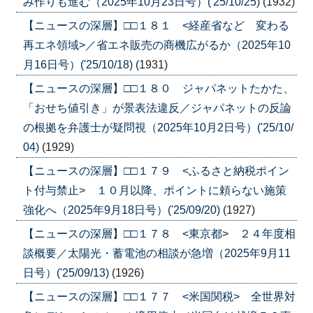
み作りも進む（2025年10月23日号）('25/10/25)
(1932)
【ニュースの深層】□□１８１ <経産省など 変わる
再エネ領域>／省エネ販売の商機広がるか（2025年10
月16日号）('25/10/18)
(1931)
【ニュースの深層】□□１８０ ジャパネットたかた、
「おせち値引き」が景表法違反／ジャパネットの反論
の根拠を弁護士が疑問視（2025年10月2日号）('25/10/
04)
(1929)
【ニュースの深層】□□１７９ <ふるさと納税ポイン
ト付与禁止> １０月以降、ポイントに頼らない施策
強化へ（2025年9月18日号）('25/09/20)
(1927)
【ニュースの深層】□□１７８ <東京都> ２４年度相
談概要／太陽光・蓄電池の相談が急増（2025年9月11
日号）('25/09/13)
(1926)
【ニュースの深層】□□１７７ <米国関税> 全世界対