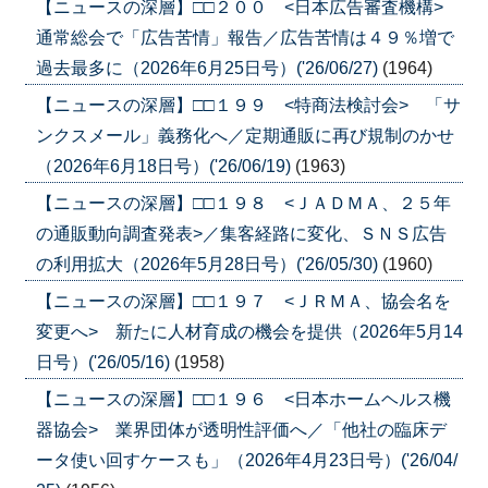
【ニュースの深層】□□２００ <日本広告審査機構>
通常総会で「広告苦情」報告／広告苦情は４９％増で
過去最多に（2026年6月25日号）('26/06/27)
(1964)
【ニュースの深層】□□１９９ <特商法検討会> 「サ
ンクスメール」義務化へ／定期通販に再び規制のかせ
（2026年6月18日号）('26/06/19)
(1963)
【ニュースの深層】□□１９８ <ＪＡＤＭＡ、２５年
の通販動向調査発表>／集客経路に変化、ＳＮＳ広告
の利用拡大（2026年5月28日号）('26/05/30)
(1960)
【ニュースの深層】□□１９７ <ＪＲＭＡ、協会名を
変更へ> 新たに人材育成の機会を提供（2026年5月14
日号）('26/05/16)
(1958)
【ニュースの深層】□□１９６ <日本ホームヘルス機
器協会> 業界団体が透明性評価へ／「他社の臨床デ
ータ使い回すケースも」（2026年4月23日号）('26/04/