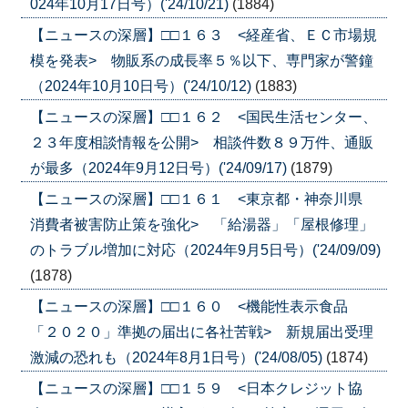
024年10月17日号）('24/10/21)
(1884)
【ニュースの深層】□□１６３ <経産省、ＥＣ市場規
模を発表> 物販系の成長率５％以下、専門家が警鐘
（2024年10月10日号）('24/10/12)
(1883)
【ニュースの深層】□□１６２ <国民生活センター、
２３年度相談情報を公開> 相談件数８９万件、通販
が最多（2024年9月12日号）('24/09/17)
(1879)
【ニュースの深層】□□１６１ <東京都・神奈川県
消費者被害防止策を強化> 「給湯器」「屋根修理」
のトラブル増加に対応（2024年9月5日号）('24/09/09)
(1878)
【ニュースの深層】□□１６０ <機能性表示食品
「２０２０」準拠の届出に各社苦戦> 新規届出受理
激減の恐れも（2024年8月1日号）('24/08/05)
(1874)
【ニュースの深層】□□１５９ <日本クレジット協