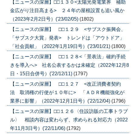
【ニュースの深層】□□１３０<太陽光発電業界 補助
金広がり注目高まる> ２４年の屋根設置も追い風か
（2023年2月2日号）('23/02/05)
(1802)
【ニュースの深層】 □□１２９ <サブスク振興会、
「サブスク大賞」発表> トレンドは「アウトドア」
「社会貢献」（2022年1月19日号）('23/01/21)
(1800)
【ニュースの深層】 □□１２８<「景表法」確約手続
きを導入へ> 社名公表するかは未確定（2022年12月8
日・15日合併号）('22/12/11)
(1797)
【ニュースの深層】 □□１２７ <改正消費者契約
法 取消権の行使が１０年に> 「ＡＤＲ機能強化が
業界に影響」（2022年12月1日号）('22/12/04)
(1796)
【ニュースの深層】□□１２６〈住設訪販の工事トラブ
ル〉 相談内容は変わらず、求められる対応力（2022
年11月3日号）('22/11/06)
(1792)