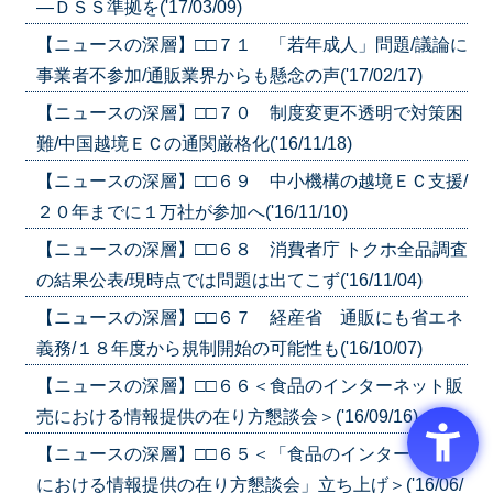
―ＤＳＳ準拠を('17/03/09)
【ニュースの深層】□□７１ 「若年成人」問題/議論に
事業者不参加/通販業界からも懸念の声('17/02/17)
【ニュースの深層】□□７０ 制度変更不透明で対策困
難/中国越境ＥＣの通関厳格化('16/11/18)
【ニュースの深層】□□６９ 中小機構の越境ＥＣ支援/
２０年までに１万社が参加へ('16/11/10)
【ニュースの深層】□□６８ 消費者庁 トクホ全品調査
の結果公表/現時点では問題は出てこず('16/11/04)
【ニュースの深層】□□６７ 経産省 通販にも省エネ
義務/１８年度から規制開始の可能性も('16/10/07)
【ニュースの深層】□□６６＜食品のインターネット販
売における情報提供の在り方懇談会＞('16/09/16)
【ニュースの深層】□□６５＜「食品のインターネット
における情報提供の在り方懇談会」立ち上げ＞('16/06/