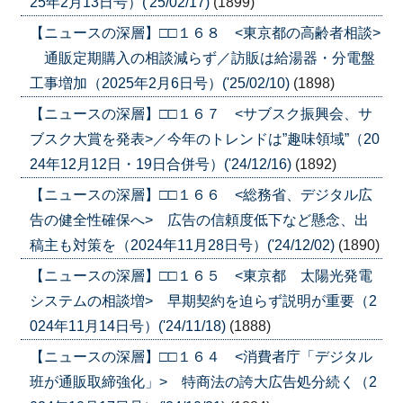
25年2月13日号）('25/02/17)
(1899)
【ニュースの深層】□□１６８ <東京都の高齢者相談>
通販定期購入の相談減らず／訪販は給湯器・分電盤
工事増加（2025年2月6日号）('25/02/10)
(1898)
【ニュースの深層】□□１６７ <サブスク振興会、サ
ブスク大賞を発表>／今年のトレンドは”趣味領域”（20
24年12月12日・19日合併号）('24/12/16)
(1892)
【ニュースの深層】□□１６６ <総務省、デジタル広
告の健全性確保へ> 広告の信頼度低下など懸念、出
稿主も対策を（2024年11月28日号）('24/12/02)
(1890)
【ニュースの深層】□□１６５ <東京都 太陽光発電
システムの相談増> 早期契約を迫らず説明が重要（2
024年11月14日号）('24/11/18)
(1888)
【ニュースの深層】□□１６４ <消費者庁「デジタル
班が通販取締強化」> 特商法の誇大広告処分続く（2