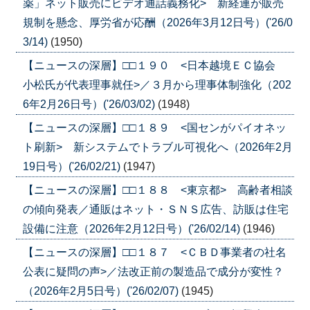
薬」ネット販売にビデオ通話義務化> 新経連が販売
規制を懸念、厚労省が応酬（2026年3月12日号）('26/0
3/14)
(1950)
【ニュースの深層】□□１９０ <日本越境ＥＣ協会
小松氏が代表理事就任>／３月から理事体制強化（202
6年2月26日号）('26/03/02)
(1948)
【ニュースの深層】□□１８９ <国センがパイオネッ
ト刷新> 新システムでトラブル可視化へ（2026年2月
19日号）('26/02/21)
(1947)
【ニュースの深層】□□１８８ <東京都> 高齢者相談
の傾向発表／通販はネット・ＳＮＳ広告、訪販は住宅
設備に注意（2026年2月12日号）('26/02/14)
(1946)
【ニュースの深層】□□１８７ <ＣＢＤ事業者の社名
公表に疑問の声>／法改正前の製造品で成分が変性？
（2026年2月5日号）('26/02/07)
(1945)