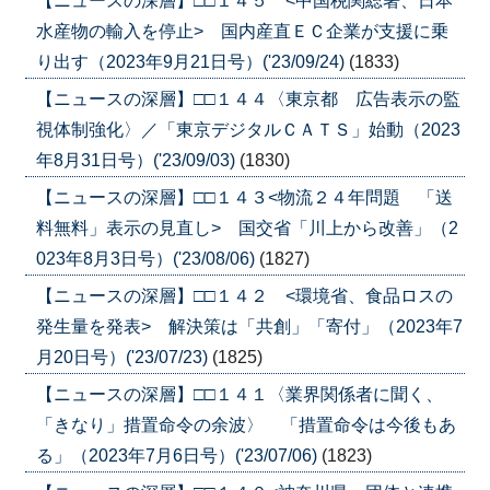
【ニュースの深層】□□１４５ <中国税関総署、日本
水産物の輸入を停止> 国内産直ＥＣ企業が支援に乗
り出す（2023年9月21日号）('23/09/24)
(1833)
【ニュースの深層】□□１４４〈東京都 広告表示の監
視体制強化〉／「東京デジタルＣＡＴＳ」始動（2023
年8月31日号）('23/09/03)
(1830)
【ニュースの深層】□□１４３<物流２４年問題 「送
料無料」表示の見直し> 国交省「川上から改善」（2
023年8月3日号）('23/08/06)
(1827)
【ニュースの深層】□□１４２ <環境省、食品ロスの
発生量を発表> 解決策は「共創」「寄付」（2023年7
月20日号）('23/07/23)
(1825)
【ニュースの深層】□□１４１〈業界関係者に聞く、
「きなり」措置命令の余波〉 「措置命令は今後もあ
る」（2023年7月6日号）('23/07/06)
(1823)