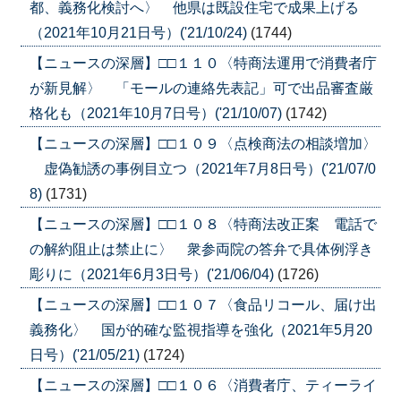
都、義務化検討へ〉 他県は既設住宅で成果上げる
（2021年10月21日号）('21/10/24)
(1744)
【ニュースの深層】□□１１０〈特商法運用で消費者庁
が新見解〉 「モールの連絡先表記」可で出品審査厳
格化も（2021年10月7日号）('21/10/07)
(1742)
【ニュースの深層】□□１０９〈点検商法の相談増加〉
虚偽勧誘の事例目立つ（2021年7月8日号）('21/07/0
8)
(1731)
【ニュースの深層】□□１０８〈特商法改正案 電話で
の解約阻止は禁止に〉 衆参両院の答弁で具体例浮き
彫りに（2021年6月3日号）('21/06/04)
(1726)
【ニュースの深層】□□１０７〈食品リコール、届け出
義務化〉 国が的確な監視指導を強化（2021年5月20
日号）('21/05/21)
(1724)
【ニュースの深層】□□１０６〈消費者庁、ティーライ