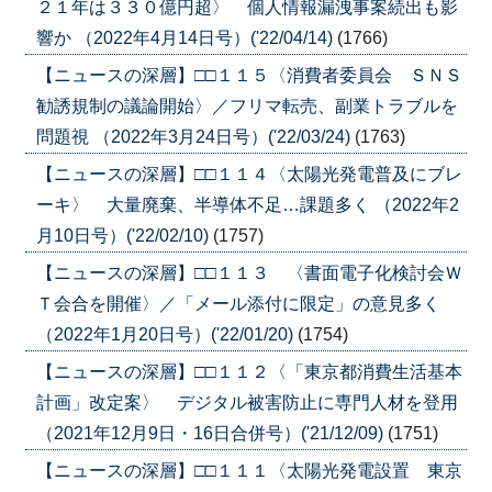
２１年は３３０億円超〉 個人情報漏洩事案続出も影
響か （2022年4月14日号）('22/04/14)
(1766)
【ニュースの深層】□□１１５〈消費者委員会 ＳＮＳ
勧誘規制の議論開始〉／フリマ転売、副業トラブルを
問題視 （2022年3月24日号）('22/03/24)
(1763)
【ニュースの深層】□□１１４〈太陽光発電普及にブレ
ーキ〉 大量廃棄、半導体不足…課題多く （2022年2
月10日号）('22/02/10)
(1757)
【ニュースの深層】□□１１３ 〈書面電子化検討会Ｗ
Ｔ会合を開催〉／「メール添付に限定」の意見多く
（2022年1月20日号）('22/01/20)
(1754)
【ニュースの深層】□□１１２〈「東京都消費生活基本
計画」改定案〉 デジタル被害防止に専門人材を登用
（2021年12月9日・16日合併号）('21/12/09)
(1751)
【ニュースの深層】□□１１１〈太陽光発電設置 東京