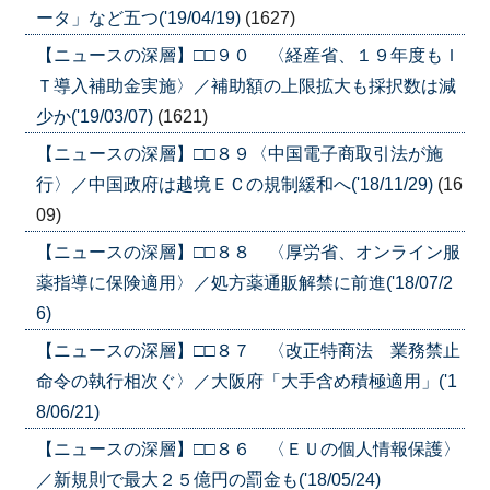
ータ」など五つ('19/04/19)
(1627)
【ニュースの深層】□□９０ 〈経産省、１９年度もＩ
Ｔ導入補助金実施〉／補助額の上限拡大も採択数は減
少か('19/03/07)
(1621)
【ニュースの深層】□□８９〈中国電子商取引法が施
行〉／中国政府は越境ＥＣの規制緩和へ('18/11/29)
(16
09)
【ニュースの深層】□□８８ 〈厚労省、オンライン服
薬指導に保険適用〉／処方薬通販解禁に前進('18/07/2
6)
【ニュースの深層】□□８７ 〈改正特商法 業務禁止
命令の執行相次ぐ〉／大阪府「大手含め積極適用」('1
8/06/21)
【ニュースの深層】□□８６ 〈ＥＵの個人情報保護〉
／新規則で最大２５億円の罰金も('18/05/24)