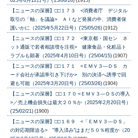
025年6月12日号）('25/06/16)
(1915)
【ニュースの深層】□□１７３ <消費者庁 デジタル
取引の「軸」を議論> ＡＩなど発展の中、消費者保
護いかに（2025年5月22日号）('25/05/26)
(1912)
【ニュースの深層】□□１７２ <東京都・国セン ネ
ット通販で若者相談増を注視> 健康食品・化粧品ト
ラブルも顕著（2025年4月10日号）('25/04/15)
(1907)
【ニュースの深層】□□１７１ <ＥＭＶ３―ＤＳ カ
ード会社が承認率引き下げか> 別の決済へ誘導で回
避も可能（2025年3月20日号）('25/03/26)
(1904)
【ニュースの深層】 □□１７０ <ＥＭＶ３―ＤＳの導入
>／売上機会損失は最大２０％か（2025年2月20日号）
('25/02/21)
(1900)
【ニュースの深層】□□１６９ <「ＥＭＶ３―ＤＳ」
の対応期限迫る> ”導入済み”はまだ５０％程度か（20