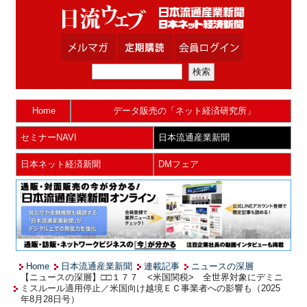
Home
データ販売の「ネット経済研究所」
セミナーNAVI
日本流通産業新聞
日本ネット経済新聞
DMフェア
Home
日本流通産業新聞
連載記事
ニュースの深層
【ニュースの深層】□□１７７ <米国関税> 全世界対象にデミニ
ミスルール適用停止／米国向け越境ＥＣ事業者への影響も（2025
年8月28日号）