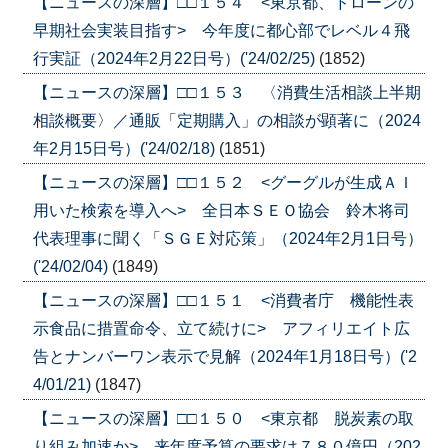
【ニュースの深層】□□１５４ <東京都、ドローンの
早期社会実装目指す> 今年度に都心部でレベル４飛
行実証（2024年2月22日号）('24/02/25)
(1852)
【ニュースの深層】□□１５３ 〈消費生活相談上半期
相談概要〉／通販「定期購入」の相談が顕著に（2024
年2月15日号）('24/02/18)
(1851)
【ニュースの深層】□□１５２ <グーグルが生成ＡＩ
用いた検索を導入へ> 全日本ＳＥＯ協会 鈴木将司
代表理事に聞く「ＳＧＥ対応策」（2024年2月1日号）
('24/02/04)
(1849)
【ニュースの深層】□□１５１ <消費者庁 機能性表
示食品に措置命令、立て続けに> アフィリエイト広
告とナンバーワン表示で見解（2024年1月18日号）('2
4/01/21)
(1847)
【ニュースの深層】□□１５０ <東京都 脱炭素の取
り組み加速か> 来年度予算の要求は７８０億円（202