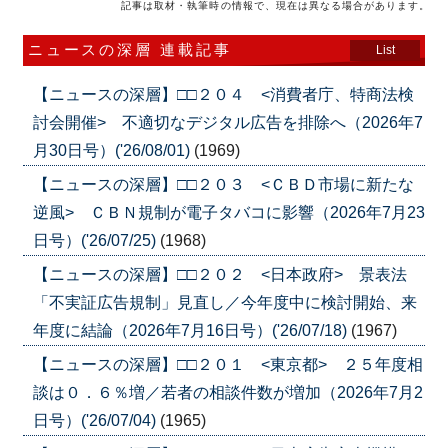
記事は取材・執筆時の情報で、現在は異なる場合があります。
ニュースの深層 連載記事
List
【ニュースの深層】□□２０４ <消費者庁、特商法検
討会開催> 不適切なデジタル広告を排除へ（2026年7
月30日号）('26/08/01)
(1969)
【ニュースの深層】□□２０３ <ＣＢＤ市場に新たな
逆風> ＣＢＮ規制が電子タバコに影響（2026年7月23
日号）('26/07/25)
(1968)
【ニュースの深層】□□２０２ <日本政府> 景表法
「不実証広告規制」見直し／今年度中に検討開始、来
年度に結論（2026年7月16日号）('26/07/18)
(1967)
【ニュースの深層】□□２０１ <東京都> ２５年度相
談は０．６％増／若者の相談件数が増加（2026年7月2
日号）('26/07/04)
(1965)