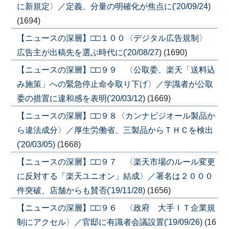
に新規定〉／定義、分量の明確化が焦点に('20/09/24)
(1694)
【ニュースの深層】□□１００〈デジタル広告規制〉
広告主が出稿先を選ぶ時代に('20/08/27)
(1690)
【ニュースの深層】□□９９ 〈公取委、楽天「送料込
み施策」への緊急停止命令取り下げ〉／学識者が公取
委の措置に違和感を表明('20/03/12)
(1669)
【ニュースの深層】□□９８〈カンナビジオール製品か
ら違法成分〉／厚生労働省、三製品からＴＨＣを検出
('20/03/05)
(1668)
【ニュースの深層】□□９７ 〈楽天市場のルール変更
に反対する「楽天ユニオン」結成〉／署名は２０００
件突破、店舗からも賛否('19/11/28)
(1656)
【ニュースの深層】□□９６ 〈政府 大手ＩＴ企業規
制にアクセル〉／官邸に有識者会議設置('19/09/26)
(16