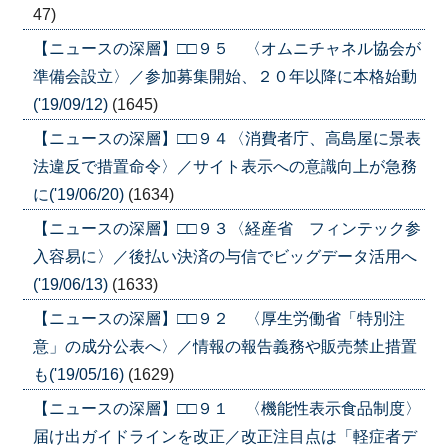
47)
【ニュースの深層】□□９５ 〈オムニチャネル協会が
準備会設立〉／参加募集開始、２０年以降に本格始動
('19/09/12)
(1645)
【ニュースの深層】□□９４〈消費者庁、高島屋に景表
法違反で措置命令〉／サイト表示への意識向上が急務
に('19/06/20)
(1634)
【ニュースの深層】□□９３〈経産省 フィンテック参
入容易に〉／後払い決済の与信でビッグデータ活用へ
('19/06/13)
(1633)
【ニュースの深層】□□９２ 〈厚生労働省「特別注
意」の成分公表へ〉／情報の報告義務や販売禁止措置
も('19/05/16)
(1629)
【ニュースの深層】□□９１ 〈機能性表示食品制度〉
届け出ガイドラインを改正／改正注目点は「軽症者デ