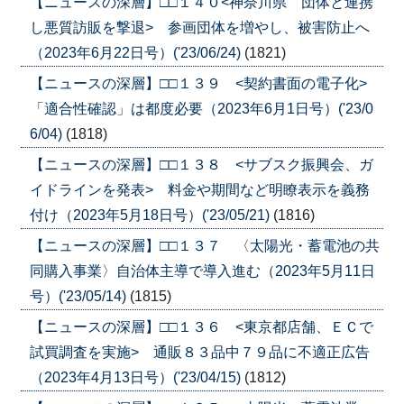
【ニュースの深層】□□１４０<神奈川県 団体と連携
し悪質訪販を撃退> 参画団体を増やし、被害防止へ
（2023年6月22日号）('23/06/24)
(1821)
【ニュースの深層】□□１３９ <契約書面の電子化>
「適合性確認」は都度必要（2023年6月1日号）('23/0
6/04)
(1818)
【ニュースの深層】□□１３８ <サブスク振興会、ガ
イドラインを発表> 料金や期間など明瞭表示を義務
付け（2023年5月18日号）('23/05/21)
(1816)
【ニュースの深層】□□１３７ 〈太陽光・蓄電池の共
同購入事業〉自治体主導で導入進む（2023年5月11日
号）('23/05/14)
(1815)
【ニュースの深層】□□１３６ <東京都店舗、ＥＣで
試買調査を実施> 通販８３品中７９品に不適正広告
（2023年4月13日号）('23/04/15)
(1812)