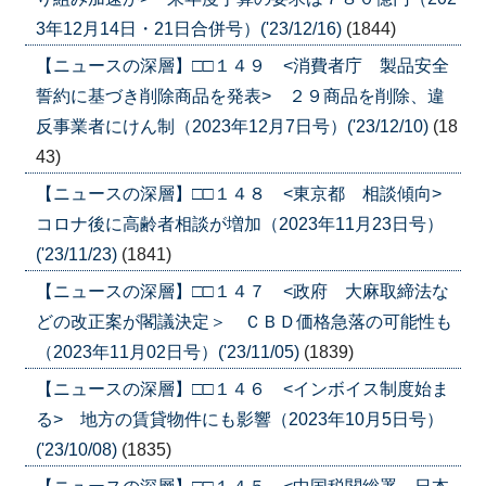
3年12月14日・21日合併号）('23/12/16)
(1844)
【ニュースの深層】□□１４９ <消費者庁 製品安全
誓約に基づき削除商品を発表> ２９商品を削除、違
反事業者にけん制（2023年12月7日号）('23/12/10)
(18
43)
【ニュースの深層】□□１４８ <東京都 相談傾向>
コロナ後に高齢者相談が増加（2023年11月23日号）
('23/11/23)
(1841)
【ニュースの深層】□□１４７ <政府 大麻取締法な
どの改正案が閣議決定＞ ＣＢＤ価格急落の可能性も
（2023年11月02日号）('23/11/05)
(1839)
【ニュースの深層】□□１４６ <インボイス制度始ま
る> 地方の賃貸物件にも影響（2023年10月5日号）
('23/10/08)
(1835)