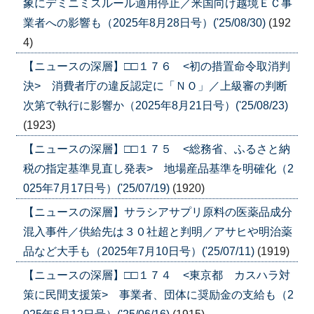
象にデミニミスルール適用停止／米国向け越境ＥＣ事
業者への影響も（2025年8月28日号）('25/08/30)
(192
4)
【ニュースの深層】□□１７６ <初の措置命令取消判
決> 消費者庁の違反認定に「ＮＯ」／上級審の判断
次第で執行に影響か（2025年8月21日号）('25/08/23)
(1923)
【ニュースの深層】□□１７５ <総務省、ふるさと納
税の指定基準見直し発表> 地場産品基準を明確化（2
025年7月17日号）('25/07/19)
(1920)
【ニュースの深層】サラシアサプリ原料の医薬品成分
混入事件／供給先は３０社超と判明／アサヒや明治薬
品など大手も（2025年7月10日号）('25/07/11)
(1919)
【ニュースの深層】□□１７４ <東京都 カスハラ対
策に民間支援策> 事業者、団体に奨励金の支給も（2