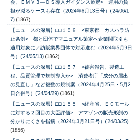
会、ＥＭＶ３―ＤＳ導入ガイダンス策定> 運用の負
担が減るケースも存在（2024年6月13日号）('24/06/1
7)
(1867)
【ニュースの深層】□□１５８ <東京都 カスハラ防
止条例> 都と団体でマニュアル策定へ企業間取引も
適用対象に／訪販業界団体で対応進む（2024年5月9日
号）('24/05/13)
(1862)
【ニュースの深層】□□１５７ <被害報告、製造工
程、品質管理で規制導入か> 消費者庁「成分の届出
の見直し」など複数の規制案（2024年4月25日・5月2
日合併号）('24/04/29)
(1861)
【ニュースの深層】□□１５５ <経産省、ＥＣモール
に対する２回目の大臣評価> アマゾンの販売形態の
分かりにくさを指摘（2024年3月21日号）('24/03/25)
(1856)