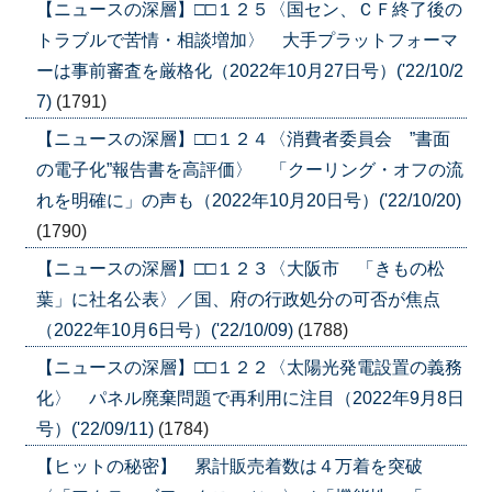
【ニュースの深層】□□１２５〈国セン、ＣＦ終了後の
トラブルで苦情・相談増加〉 大手プラットフォーマ
ーは事前審査を厳格化（2022年10月27日号）('22/10/2
7)
(1791)
【ニュースの深層】□□１２４〈消費者委員会 ”書面
の電子化”報告書を高評価〉 「クーリング・オフの流
れを明確に」の声も（2022年10月20日号）('22/10/20)
(1790)
【ニュースの深層】□□１２３〈大阪市 「きもの松
葉」に社名公表〉／国、府の行政処分の可否が焦点
（2022年10月6日号）('22/10/09)
(1788)
【ニュースの深層】□□１２２〈太陽光発電設置の義務
化〉 パネル廃棄問題で再利用に注目（2022年9月8日
号）('22/09/11)
(1784)
【ヒットの秘密】 累計販売着数は４万着を突破