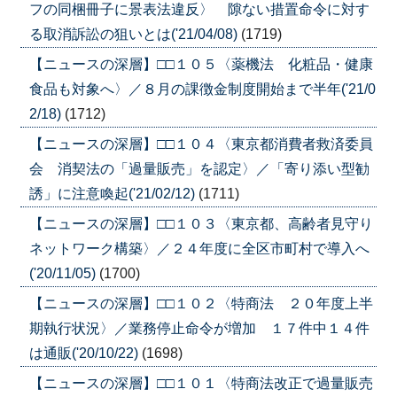
フの同梱冊子に景表法違反〉 隙ない措置命令に対す
る取消訴訟の狙いとは('21/04/08)
(1719)
【ニュースの深層】□□１０５〈薬機法 化粧品・健康
食品も対象へ〉／８月の課徴金制度開始まで半年('21/0
2/18)
(1712)
【ニュースの深層】□□１０４〈東京都消費者救済委員
会 消契法の「過量販売」を認定〉／「寄り添い型勧
誘」に注意喚起('21/02/12)
(1711)
【ニュースの深層】□□１０３〈東京都、高齢者見守り
ネットワーク構築〉／２４年度に全区市町村で導入へ
('20/11/05)
(1700)
【ニュースの深層】□□１０２〈特商法 ２０年度上半
期執行状況〉／業務停止命令が増加 １７件中１４件
は通販('20/10/22)
(1698)
【ニュースの深層】□□１０１〈特商法改正で過量販売