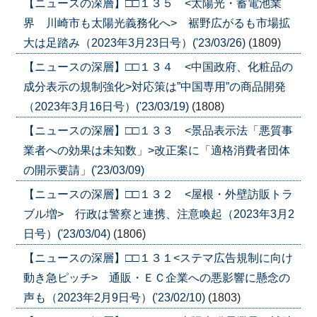
【ニュースの深層】□□１３５ <太陽光・蓄電池業
界 川崎市も太陽光義務化へ> 裾野広がるも市場拡
大は足踏み（2023年3月23日号）('23/03/26)
(1809)
【ニュースの深層】□□１３４ <中国政府、化粧品の
成分表示の規制強化>対応策は”中国専用”の商品開発
（2023年3月16日号）('23/03/19)
(1808)
【ニュースの深層】□□１３３ <景品表示法「悪質事
業者への効果は未知数」>改正案に「適格消費者団体
の開示要請」('23/03/09)
【ニュースの深層】□□１３２ <屋根・外壁訪販トラ
ブル増> 行政は警察と連携、注意喚起（2023年3月2
日号）('23/03/04)
(1806)
【ニュースの深層】□□１３１<ステマ広告規制に向け
動き急ピッチ> 通販・ＥＣ企業への悪影響に懸念の
声も（2023年2月9日号）('23/02/10)
(1803)