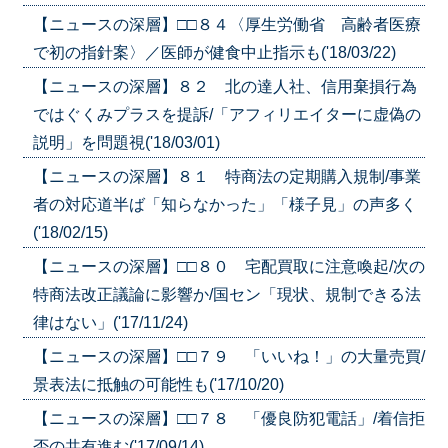
【ニュースの深層】□□８４〈厚生労働省 高齢者医療
で初の指針案〉／医師が健食中止指示も('18/03/22)
【ニュースの深層】８２ 北の達人社、信用棄損行為
ではぐくみプラスを提訴/「アフィリエイターに虚偽の
説明」を問題視('18/03/01)
【ニュースの深層】８１ 特商法の定期購入規制/事業
者の対応道半ば「知らなかった」「様子見」の声多く
('18/02/15)
【ニュースの深層】□□８０ 宅配買取に注意喚起/次の
特商法改正議論に影響か/国セン「現状、規制できる法
律はない」('17/11/24)
【ニュースの深層】□□７９ 「いいね！」の大量売買/
景表法に抵触の可能性も('17/10/20)
【ニュースの深層】□□７８ 「優良防犯電話」/着信拒
否の共有進む('17/09/14)