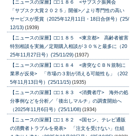
【ニュースの深層】□□１８６ <サブスク振興会
「サブスク大賞２０２５」開催>／より専門性の高い
サービスが受賞（2025年12月11日・18日合併号）('25/
12/13)
(1939)
【ニュースの深層】□□１８５ <東京都> 高齢者被害
特別相談を実施／定期購入相談が３０％と最多に（20
25年11月27日号）('25/11/29)
(1937)
【ニュースの深層】□□１８４ <唐突なＣＢＮ規制に
業界が反発> 「市場の３割が消える可能性も」（202
5年11月13日号）('25/11/15)
(1935)
【ニュースの深層】□□１８３ <消費者庁> 海外の処
分事例などを分析／「後出しマルチ」の調査開始へ
（2025年11月6日号）('25/11/08)
(1934)
【ニュースの深層】□□１８２ <国セン、テレビ通販
の消費者トラブルを発表> 「注文を受けない」仕組