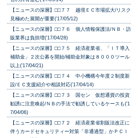
【ニュースの深層】□□７７ 越境ＥＣ市場拡大/リスク
見極めた展開が重要('17/05/12)
【ニュースの深層】□□７６ 個人情報保護法/ＮＢ・訪
販業界は負担増('17/04/28)
【ニュースの深層】□□７５ 経済産業省、「ＩＴ導入
補助金」２次公募を開始/補助金対象は８０００ツール
以上('17/04/21)
【ニュースの深層】□□７４ 中小機構今年度２制度新
設/ＥＣ支援紹介や相談対応('17/04/14)
【ニュースの深層】□□７３ 国セン 仮想通貨の投資
勧誘に注意喚起/ＮＢの手法で勧誘しているケースも('1
7/04/06)
【ニュースの深層】□□７２ 経済産業省割販法改正に
伴うカードセキュリティー対策「非通過型」かＰＣＩ