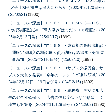
【ニュースの深層】 □□１７０ <ＥＭＶ３―ＤＳの導入
>／売上機会損失は最大２０％か（2025年2月20日号）
('25/02/21)
(1900)
【ニュースの深層】□□１６９ <「ＥＭＶ３―ＤＳ」
の対応期限迫る> ”導入済み”はまだ５０％程度か（20
25年2月13日号）('25/02/17)
(1899)
【ニュースの深層】□□１６８ <東京都の高齢者相談>
通販定期購入の相談減らず／訪販は給湯器・分電盤
工事増加（2025年2月6日号）('25/02/10)
(1898)
【ニュースの深層】□□１６７ <サブスク振興会、サ
ブスク大賞を発表>／今年のトレンドは”趣味領域”（20
24年12月12日・19日合併号）('24/12/16)
(1892)
【ニュースの深層】□□１６６ <総務省、デジタル広
告の健全性確保へ> 広告の信頼度低下など懸念、出
稿主も対策を（2024年11月28日号）('24/12/02)
(1890)