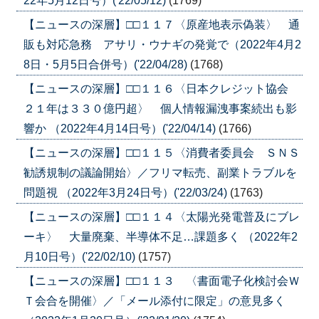
22年5月12日号）('22/05/12)
(1769)
【ニュースの深層】□□１１７〈原産地表示偽装〉 通
販も対応急務 アサリ・ウナギの発覚で（2022年4月2
8日・5月5日合併号）('22/04/28)
(1768)
【ニュースの深層】□□１１６〈日本クレジット協会
２１年は３３０億円超〉 個人情報漏洩事案続出も影
響か （2022年4月14日号）('22/04/14)
(1766)
【ニュースの深層】□□１１５〈消費者委員会 ＳＮＳ
勧誘規制の議論開始〉／フリマ転売、副業トラブルを
問題視 （2022年3月24日号）('22/03/24)
(1763)
【ニュースの深層】□□１１４〈太陽光発電普及にブレ
ーキ〉 大量廃棄、半導体不足…課題多く （2022年2
月10日号）('22/02/10)
(1757)
【ニュースの深層】□□１１３ 〈書面電子化検討会Ｗ
Ｔ会合を開催〉／「メール添付に限定」の意見多く