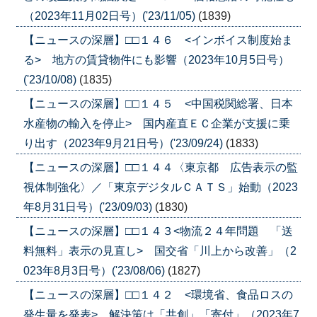
（2023年11月02日号）('23/11/05)
(1839)
【ニュースの深層】□□１４６ <インボイス制度始ま
る> 地方の賃貸物件にも影響（2023年10月5日号）
('23/10/08)
(1835)
【ニュースの深層】□□１４５ <中国税関総署、日本
水産物の輸入を停止> 国内産直ＥＣ企業が支援に乗
り出す（2023年9月21日号）('23/09/24)
(1833)
【ニュースの深層】□□１４４〈東京都 広告表示の監
視体制強化〉／「東京デジタルＣＡＴＳ」始動（2023
年8月31日号）('23/09/03)
(1830)
【ニュースの深層】□□１４３<物流２４年問題 「送
料無料」表示の見直し> 国交省「川上から改善」（2
023年8月3日号）('23/08/06)
(1827)
【ニュースの深層】□□１４２ <環境省、食品ロスの
発生量を発表> 解決策は「共創」「寄付」（2023年7