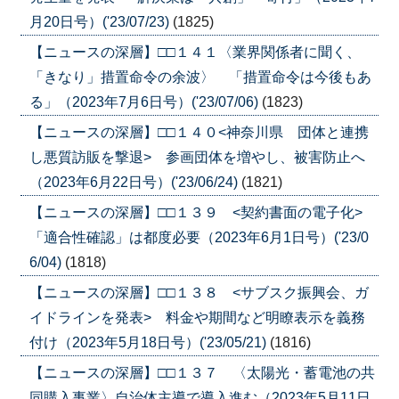
月20日号）('23/07/23)
(1825)
【ニュースの深層】□□１４１〈業界関係者に聞く、
「きなり」措置命令の余波〉 「措置命令は今後もあ
る」（2023年7月6日号）('23/07/06)
(1823)
【ニュースの深層】□□１４０<神奈川県 団体と連携
し悪質訪販を撃退> 参画団体を増やし、被害防止へ
（2023年6月22日号）('23/06/24)
(1821)
【ニュースの深層】□□１３９ <契約書面の電子化>
「適合性確認」は都度必要（2023年6月1日号）('23/0
6/04)
(1818)
【ニュースの深層】□□１３８ <サブスク振興会、ガ
イドラインを発表> 料金や期間など明瞭表示を義務
付け（2023年5月18日号）('23/05/21)
(1816)
【ニュースの深層】□□１３７ 〈太陽光・蓄電池の共
同購入事業〉自治体主導で導入進む（2023年5月11日