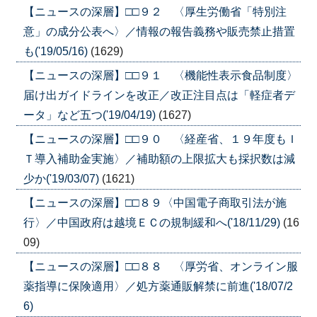
【ニュースの深層】□□９２ 〈厚生労働省「特別注
意」の成分公表へ〉／情報の報告義務や販売禁止措置
も('19/05/16)
(1629)
【ニュースの深層】□□９１ 〈機能性表示食品制度〉
届け出ガイドラインを改正／改正注目点は「軽症者デ
ータ」など五つ('19/04/19)
(1627)
【ニュースの深層】□□９０ 〈経産省、１９年度もＩ
Ｔ導入補助金実施〉／補助額の上限拡大も採択数は減
少か('19/03/07)
(1621)
【ニュースの深層】□□８９〈中国電子商取引法が施
行〉／中国政府は越境ＥＣの規制緩和へ('18/11/29)
(16
09)
【ニュースの深層】□□８８ 〈厚労省、オンライン服
薬指導に保険適用〉／処方薬通販解禁に前進('18/07/2
6)