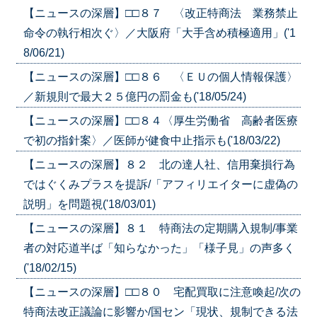
【ニュースの深層】□□８７ 〈改正特商法 業務禁止
命令の執行相次ぐ〉／大阪府「大手含め積極適用」('1
8/06/21)
【ニュースの深層】□□８６ 〈ＥＵの個人情報保護〉
／新規則で最大２５億円の罰金も('18/05/24)
【ニュースの深層】□□８４〈厚生労働省 高齢者医療
で初の指針案〉／医師が健食中止指示も('18/03/22)
【ニュースの深層】８２ 北の達人社、信用棄損行為
ではぐくみプラスを提訴/「アフィリエイターに虚偽の
説明」を問題視('18/03/01)
【ニュースの深層】８１ 特商法の定期購入規制/事業
者の対応道半ば「知らなかった」「様子見」の声多く
('18/02/15)
【ニュースの深層】□□８０ 宅配買取に注意喚起/次の
特商法改正議論に影響か/国セン「現状、規制できる法