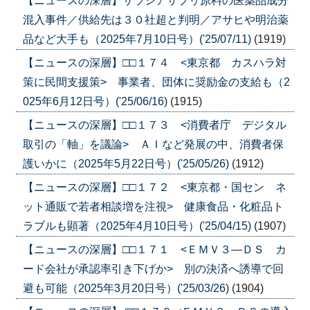
【ニュースの深層】サラシアサプリ原料の医薬品成分
混入事件／供給先は３０社超と判明／アサヒや明治薬
品など大手も（2025年7月10日号）('25/07/11)
(1919)
【ニュースの深層】□□１７４ <東京都 カスハラ対
策に民間支援策> 事業者、団体に奨励金の支給も（2
025年6月12日号）('25/06/16)
(1915)
【ニュースの深層】□□１７３ <消費者庁 デジタル
取引の「軸」を議論> ＡＩなど発展の中、消費者保
護いかに（2025年5月22日号）('25/05/26)
(1912)
【ニュースの深層】□□１７２ <東京都・国セン ネ
ット通販で若者相談増を注視> 健康食品・化粧品ト
ラブルも顕著（2025年4月10日号）('25/04/15)
(1907)
【ニュースの深層】□□１７１ <ＥＭＶ３―ＤＳ カ
ード会社が承認率引き下げか> 別の決済へ誘導で回
避も可能（2025年3月20日号）('25/03/26)
(1904)