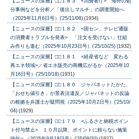
【ニュースの深層】□□１８３ <消費者庁> 海外の処
分事例などを分析／「後出しマルチ」の調査開始へ
（2025年11月6日号）('25/11/08)
(1934)
【ニュースの深層】□□１８２ <国セン、テレビ通販
の消費者トラブルを発表> 「注文を受けない」仕組
み作りも進む（2025年10月23日号）('25/10/25)
(1932)
【ニュースの深層】□□１８１ <経産省など 変わる
再エネ領域>／省エネ販売の商機広がるか（2025年10
月16日号）('25/10/18)
(1931)
【ニュースの深層】□□１８０ ジャパネットたかた、
「おせち値引き」が景表法違反／ジャパネットの反論
の根拠を弁護士が疑問視（2025年10月2日号）('25/10/
04)
(1929)
【ニュースの深層】□□１７９ <ふるさと納税ポイン
ト付与禁止> １０月以降、ポイントに頼らない施策
強化へ（2025年9月18日号）('25/09/20)
(1927)