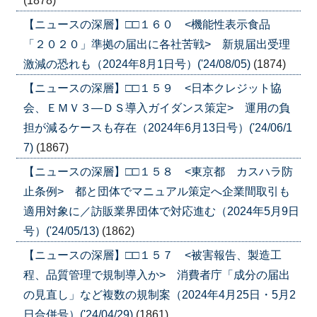
(1878)
【ニュースの深層】□□１６０ <機能性表示食品
「２０２０」準拠の届出に各社苦戦> 新規届出受理
激減の恐れも（2024年8月1日号）('24/08/05)
(1874)
【ニュースの深層】□□１５９ <日本クレジット協
会、ＥＭＶ３―ＤＳ導入ガイダンス策定> 運用の負
担が減るケースも存在（2024年6月13日号）('24/06/1
7)
(1867)
【ニュースの深層】□□１５８ <東京都 カスハラ防
止条例> 都と団体でマニュアル策定へ企業間取引も
適用対象に／訪販業界団体で対応進む（2024年5月9日
号）('24/05/13)
(1862)
【ニュースの深層】□□１５７ <被害報告、製造工
程、品質管理で規制導入か> 消費者庁「成分の届出
の見直し」など複数の規制案（2024年4月25日・5月2
日合併号）('24/04/29)
(1861)