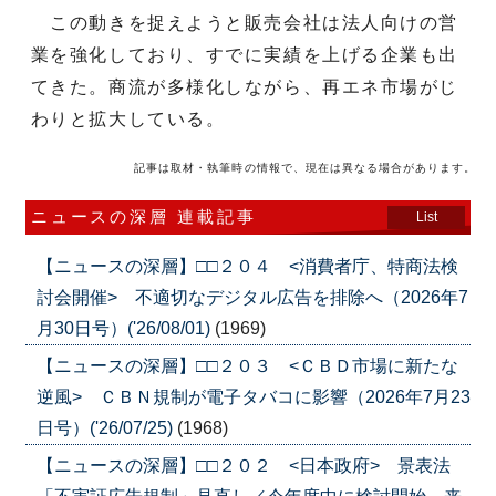
この動きを捉えようと販売会社は法人向けの営
業を強化しており、すでに実績を上げる企業も出
てきた。商流が多様化しながら、再エネ市場がじ
わりと拡大している。
記事は取材・執筆時の情報で、現在は異なる場合があります。
ニュースの深層 連載記事
List
【ニュースの深層】□□２０４ <消費者庁、特商法検
討会開催> 不適切なデジタル広告を排除へ（2026年7
月30日号）('26/08/01)
(1969)
【ニュースの深層】□□２０３ <ＣＢＤ市場に新たな
逆風> ＣＢＮ規制が電子タバコに影響（2026年7月23
日号）('26/07/25)
(1968)
【ニュースの深層】□□２０２ <日本政府> 景表法