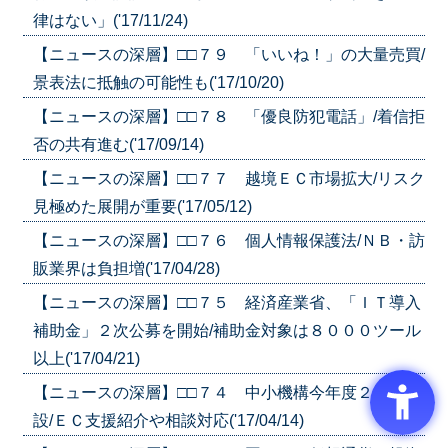
律はない」('17/11/24)
【ニュースの深層】□□７９ 「いいね！」の大量売買/
景表法に抵触の可能性も('17/10/20)
【ニュースの深層】□□７８ 「優良防犯電話」/着信拒
否の共有進む('17/09/14)
【ニュースの深層】□□７７ 越境ＥＣ市場拡大/リスク
見極めた展開が重要('17/05/12)
【ニュースの深層】□□７６ 個人情報保護法/ＮＢ・訪
販業界は負担増('17/04/28)
【ニュースの深層】□□７５ 経済産業省、「ＩＴ導入
補助金」２次公募を開始/補助金対象は８０００ツール
以上('17/04/21)
【ニュースの深層】□□７４ 中小機構今年度２制度新
設/ＥＣ支援紹介や相談対応('17/04/14)