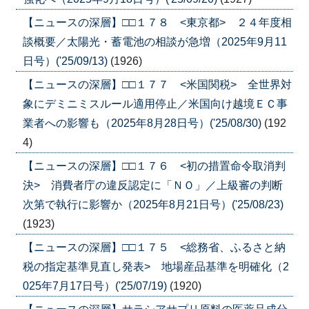
【ニュースの深層】□□１７８ <東京都> ２４年度相
談概要／太陽光・蓄電池の相談が急増（2025年9月11
日号）('25/09/13)
(1926)
【ニュースの深層】□□１７７ <米国関税> 全世界対
象にデミニミスルール適用停止／米国向け越境ＥＣ事
業者への影響も（2025年8月28日号）('25/08/30)
(192
4)
【ニュースの深層】□□１７６ <初の措置命令取消判
決> 消費者庁の違反認定に「ＮＯ」／上級審の判断
次第で執行に影響か（2025年8月21日号）('25/08/23)
(1923)
【ニュースの深層】□□１７５ <総務省、ふるさと納
税の指定基準見直し発表> 地場産品基準を明確化（2
025年7月17日号）('25/07/19)
(1920)