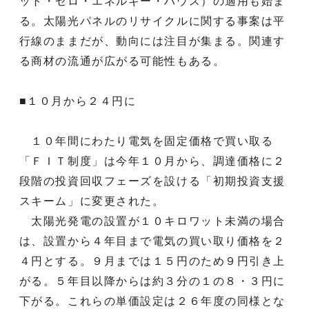
ット・ゼロ・エネルギー・ハウス）の適用も始ま
る。太陽光パネルのリサイクルに関する事案は平
行線のままだが、動向には注目が集まる。関連す
る商材の流通が広がる可能性もある。
■１０月から２４円に
１０年間にわたり電気を固定価格で買い取る
「ＦＩＴ制度」は今年１０月から、調達価格に２
段階の投資回収フェーズを設ける「初期投資支援
スキーム」に変更された。
太陽光発電の設置が１０キロワット未満の場合
は、設置から４年目まで電気の買い取り価格を２
４円とする。９月までは１５円のため９円引き上
がる。５年目以降からは約３分の１の８・３円に
下がる。これらの単価設定は２６年度の同様とな