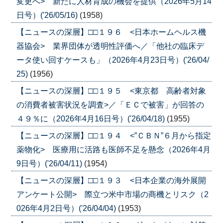
変更へ> 新たに人材育成の機会を提供（2026年5月14
日号）('26/05/16)
(1958)
【ニュースの深層】□□１９６ <日本ホームヘルス機
器協会> 業界団体が透明性評価へ／「他社の臨床デ
ータ使い回すケースも」（2026年4月23日号）('26/04/
25)
(1956)
【ニュースの深層】□□１９５ <東京都 高齢者対象
の消費者被害状況を調査>／「ＥＣで被害」が回答の
４９％に（2026年4月16日号）('26/04/18)
(1955)
【ニュースの深層】□□１９４ <”ＣＢＮ”６月から指定
薬物化> 医療用に活路も医師不足を懸念（2026年4月
9日号）('26/04/11)
(1954)
【ニュースの深層】□□１９３ <日本企業の海外展開
アンケート公開> 際立つ米中市場の商機とリスク（2
026年4月2日号）('26/04/04)
(1953)