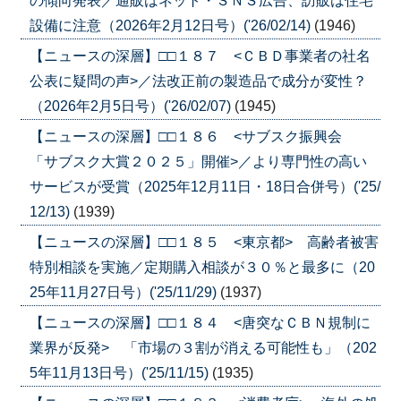
の傾向発表／通販はネット・ＳＮＳ広告、訪販は住宅
設備に注意（2026年2月12日号）('26/02/14)
(1946)
【ニュースの深層】□□１８７ <ＣＢＤ事業者の社名
公表に疑問の声>／法改正前の製造品で成分が変性？
（2026年2月5日号）('26/02/07)
(1945)
【ニュースの深層】□□１８６ <サブスク振興会
「サブスク大賞２０２５」開催>／より専門性の高い
サービスが受賞（2025年12月11日・18日合併号）('25/
12/13)
(1939)
【ニュースの深層】□□１８５ <東京都> 高齢者被害
特別相談を実施／定期購入相談が３０％と最多に（20
25年11月27日号）('25/11/29)
(1937)
【ニュースの深層】□□１８４ <唐突なＣＢＮ規制に
業界が反発> 「市場の３割が消える可能性も」（202
5年11月13日号）('25/11/15)
(1935)