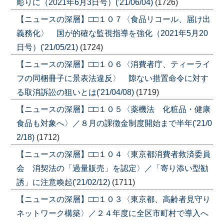
彫りに（2021年6月3日号）('21/06/04)
(1726)
【ニュースの深層】□□１０７〈食品リコール、届け出
義務化〉 国が的確な監視指導を強化（2021年5月20
日号）('21/05/21)
(1724)
【ニュースの深層】□□１０６〈消費者庁、ティーライ
フの同梱冊子に景表法違反〉 隙ない措置命令に対す
る取消訴訟の狙いとは('21/04/08)
(1719)
【ニュースの深層】□□１０５〈薬機法 化粧品・健康
食品も対象へ〉／８月の課徴金制度開始まで半年('21/0
2/18)
(1712)
【ニュースの深層】□□１０４〈東京都消費者救済委員
会 消契法の「過量販売」を認定〉／「寄り添い型勧
誘」に注意喚起('21/02/12)
(1711)
【ニュースの深層】□□１０３〈東京都、高齢者見守り
ネットワーク構築〉／２４年度に全区市町村で導入へ