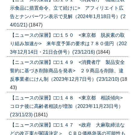
示食品に措置命令、立て続けに> アフィリエイト広
告とナンバーワン表示で見解（2024年1月18日号）('2
4/01/21)
(1847)
【ニュースの深層】□□１５０ <東京都 脱炭素の取
り組み加速か> 来年度予算の要求は７８０億円（202
3年12月14日・21日合併号）('23/12/16)
(1844)
【ニュースの深層】□□１４９ <消費者庁 製品安全
誓約に基づき削除商品を発表> ２９商品を削除、違
反事業者にけん制（2023年12月7日号）('23/12/10)
(18
43)
【ニュースの深層】□□１４８ <東京都 相談傾向>
コロナ後に高齢者相談が増加（2023年11月23日号）
('23/11/23)
(1841)
【ニュースの深層】□□１４７ <政府 大麻取締法な
どの改正案が閣議決定＞ ＣＢＤ価格急落の可能性も