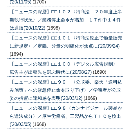
('20/11/05)
(1700)
【ニュースの深層】□□１０２〈特商法 ２０年度上半
期執行状況〉／業務停止命令が増加 １７件中１４件
は通販('20/10/22)
(1698)
【ニュースの深層】□□１０１〈特商法改正で過量販売
に新規定〉／定義、分量の明確化が焦点に('20/09/24)
(1694)
【ニュースの深層】□□１００〈デジタル広告規制〉
広告主が出稿先を選ぶ時代に('20/08/27)
(1690)
【ニュースの深層】□□９９ 〈公取委、楽天「送料込
み施策」への緊急停止命令取り下げ〉／学識者が公取
委の措置に違和感を表明('20/03/12)
(1669)
【ニュースの深層】□□９８〈カンナビジオール製品か
ら違法成分〉／厚生労働省、三製品からＴＨＣを検出
('20/03/05)
(1668)