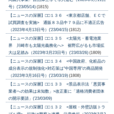
号）('23/05/14)
(1815)
【ニュースの深層】□□１３６ <東京都店舗、ＥＣで
試買調査を実施> 通販８３品中７９品に不適正広告
（2023年4月13日号）('23/04/15)
(1812)
【ニュースの深層】□□１３５ <太陽光・蓄電池業
界 川崎市も太陽光義務化へ> 裾野広がるも市場拡
大は足踏み（2023年3月23日号）('23/03/26)
(1809)
【ニュースの深層】□□１３４ <中国政府、化粧品の
成分表示の規制強化>対応策は”中国専用”の商品開発
（2023年3月16日号）('23/03/19)
(1808)
【ニュースの深層】□□１３３ <景品表示法「悪質事
業者への効果は未知数」>改正案に「適格消費者団体
の開示要請」('23/03/09)
【ニュースの深層】□□１３２ <屋根・外壁訪販トラ