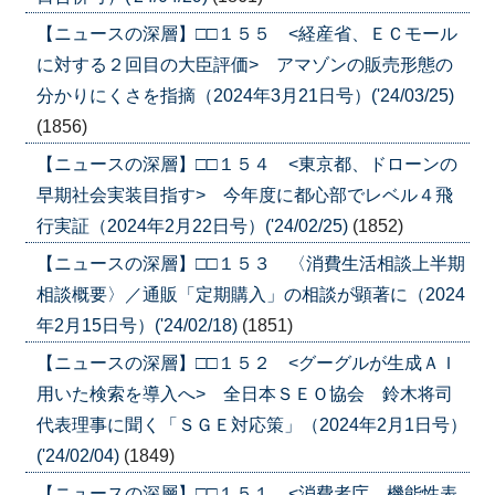
【ニュースの深層】□□１５５ <経産省、ＥＣモール
に対する２回目の大臣評価> アマゾンの販売形態の
分かりにくさを指摘（2024年3月21日号）('24/03/25)
(1856)
【ニュースの深層】□□１５４ <東京都、ドローンの
早期社会実装目指す> 今年度に都心部でレベル４飛
行実証（2024年2月22日号）('24/02/25)
(1852)
【ニュースの深層】□□１５３ 〈消費生活相談上半期
相談概要〉／通販「定期購入」の相談が顕著に（2024
年2月15日号）('24/02/18)
(1851)
【ニュースの深層】□□１５２ <グーグルが生成ＡＩ
用いた検索を導入へ> 全日本ＳＥＯ協会 鈴木将司
代表理事に聞く「ＳＧＥ対応策」（2024年2月1日号）
('24/02/04)
(1849)
【ニュースの深層】□□１５１ <消費者庁 機能性表