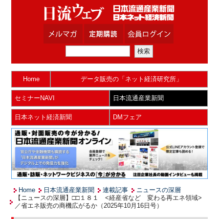
Home
データ販売の「ネット経済研究所」
セミナーNAVI
日本流通産業新聞
日本ネット経済新聞
DMフェア
Home
日本流通産業新聞
連載記事
ニュースの深層
【ニュースの深層】□□１８１ <経産省など 変わる再エネ領域>
／省エネ販売の商機広がるか（2025年10月16日号）