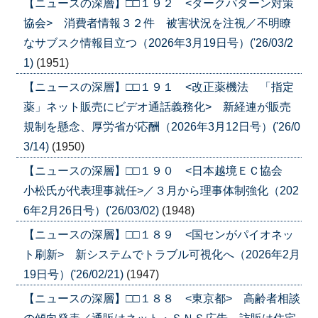
【ニュースの深層】□□１９２ <ダークパターン対策
協会> 消費者情報３２件 被害状況を注視／不明瞭
なサブスク情報目立つ（2026年3月19日号）('26/03/2
1)
(1951)
【ニュースの深層】□□１９１ <改正薬機法 「指定
薬」ネット販売にビデオ通話義務化> 新経連が販売
規制を懸念、厚労省が応酬（2026年3月12日号）('26/0
3/14)
(1950)
【ニュースの深層】□□１９０ <日本越境ＥＣ協会
小松氏が代表理事就任>／３月から理事体制強化（202
6年2月26日号）('26/03/02)
(1948)
【ニュースの深層】□□１８９ <国センがパイオネッ
ト刷新> 新システムでトラブル可視化へ（2026年2月
19日号）('26/02/21)
(1947)
【ニュースの深層】□□１８８ <東京都> 高齢者相談