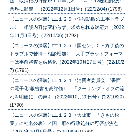
法 取消権の行使が１０年に> 「ＡＤＲ機能強化が
業界に影響」（2022年12月1日号）('22/12/04)
(1796)
【ニュースの深層】□□１２６〈住設訪販の工事トラブ
ル〉 相談内容は変わらず、求められる対応力（2022
年11月3日号）('22/11/06)
(1792)
【ニュースの深層】□□１２５〈国セン、ＣＦ終了後の
トラブルで苦情・相談増加〉 大手プラットフォーマ
ーは事前審査を厳格化（2022年10月27日号）('22/10/2
7)
(1791)
【ニュースの深層】□□１２４〈消費者委員会 ”書面
の電子化”報告書を高評価〉 「クーリング・オフの流
れを明確に」の声も（2022年10月20日号）('22/10/20)
(1790)
【ニュースの深層】□□１２３〈大阪市 「きもの松
葉」に社名公表〉／国、府の行政処分の可否が焦点
（2022年10月6日号）('22/10/09)
(1788)