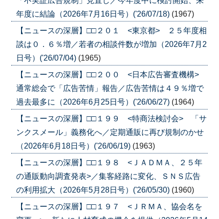
「不実証広告規制」見直し／今年度中に検討開始、来
年度に結論（2026年7月16日号）('26/07/18)
(1967)
【ニュースの深層】□□２０１ <東京都> ２５年度相
談は０．６％増／若者の相談件数が増加（2026年7月2
日号）('26/07/04)
(1965)
【ニュースの深層】□□２００ <日本広告審査機構>
通常総会で「広告苦情」報告／広告苦情は４９％増で
過去最多に（2026年6月25日号）('26/06/27)
(1964)
【ニュースの深層】□□１９９ <特商法検討会> 「サ
ンクスメール」義務化へ／定期通販に再び規制のかせ
（2026年6月18日号）('26/06/19)
(1963)
【ニュースの深層】□□１９８ <ＪＡＤＭＡ、２５年
の通販動向調査発表>／集客経路に変化、ＳＮＳ広告
の利用拡大（2026年5月28日号）('26/05/30)
(1960)
【ニュースの深層】□□１９７ <ＪＲＭＡ、協会名を