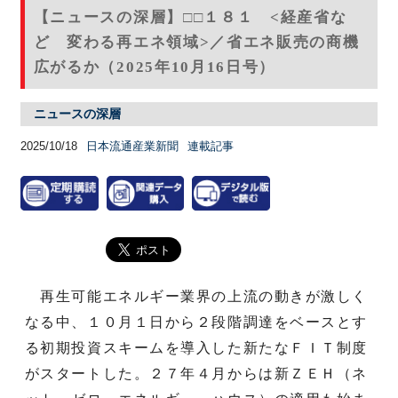
【ニュースの深層】□□１８１ <経産省な
ど 変わる再エネ領域>／省エネ販売の商機
広がるか（2025年10月16日号）
ニュースの深層
2025/10/18
日本流通産業新聞
連載記事
再生可能エネルギー業界の上流の動きが激しく
なる中、１０月１日から２段階調達をベースとす
る初期投資スキームを導入した新たなＦＩＴ制度
がスタートした。２７年４月からは新ＺＥＨ（ネ