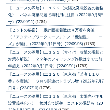
【ニュースの深層】□□１２２〈太陽光発電設置の義務
化〉 パネル廃棄問題で再利用に注目（2022年9月8日
号）('22/09/11)
(1784)
【ヒットの秘密】 累計販売着数は４万着を突破
〈「アクティブワークスーツ」〉／「機能性」「ニー
ズ」が鍵に（2022年9月1日号）('22/09/03)
(1783)
【ニュースの深層】□□１２１〈サイバー攻撃の現状と
対策を解説〉 ２２年のフィッシング詐欺はすでに前
年超え（2022年9月1日号）('22/09/01)
(1783)
【ニュースの深層】□□１２０〈東京都「若者１１０
番」を実施〉 ＳＮＳ関連のトラブル増（2022年7月7
日号）('22/07/10)
(1776)
【ニュースの深層】□□１１８〈東京都 太陽光パネル
設置義務化へ〉 検討会で調整 コストの課題も（20