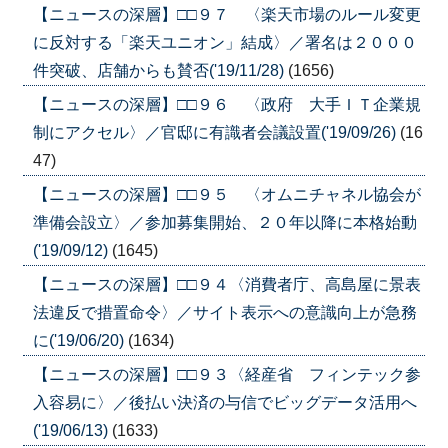
【ニュースの深層】□□９７ 〈楽天市場のルール変更
に反対する「楽天ユニオン」結成〉／署名は２０００
件突破、店舗からも賛否('19/11/28)
(1656)
【ニュースの深層】□□９６ 〈政府 大手ＩＴ企業規
制にアクセル〉／官邸に有識者会議設置('19/09/26)
(16
47)
【ニュースの深層】□□９５ 〈オムニチャネル協会が
準備会設立〉／参加募集開始、２０年以降に本格始動
('19/09/12)
(1645)
【ニュースの深層】□□９４〈消費者庁、高島屋に景表
法違反で措置命令〉／サイト表示への意識向上が急務
に('19/06/20)
(1634)
【ニュースの深層】□□９３〈経産省 フィンテック参
入容易に〉／後払い決済の与信でビッグデータ活用へ
('19/06/13)
(1633)