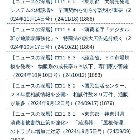
【ニュースの深層】□□１６５ <東京都 太陽光発電
システムの相談増> 早期契約を迫らず説明が重要（2
024年11月14日号）('24/11/18)
(1888)
【ニュースの深層】□□１６４ <消費者庁「デジタル
班が通販取締強化」> 特商法の誇大広告処分続く（2
024年10月17日号）('24/10/21)
(1884)
【ニュースの深層】□□１６３ <経産省、ＥＣ市場規
模を発表> 物販系の成長率５％以下、専門家が警鐘
（2024年10月10日号）('24/10/12)
(1883)
【ニュースの深層】□□１６２ <国民生活センター、
２３年度相談情報を公開> 相談件数８９万件、通販
が最多（2024年9月12日号）('24/09/17)
(1879)
【ニュースの深層】□□１６１ <東京都・神奈川県
消費者被害防止策を強化> 「給湯器」「屋根修理」
のトラブル増加に対応（2024年9月5日号）('24/09/09)