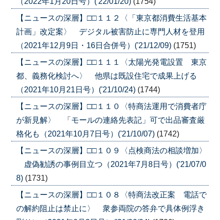
（2022年1月20日号）('22/01/20)
(1754)
【ニュースの深層】□□１１２〈「東京都消費生活基本
計画」改定案〉 デジタル被害防止に専門人材を登用
（2021年12月9日・16日合併号）('21/12/09)
(1751)
【ニュースの深層】□□１１１〈太陽光発電設置 東京
都、義務化検討へ〉 他県は既設住宅で成果上げる
（2021年10月21日号）('21/10/24)
(1744)
【ニュースの深層】□□１１０〈特商法運用で消費者庁
が新見解〉 「モールの連絡先表記」可で出品審査厳
格化も（2021年10月7日号）('21/10/07)
(1742)
【ニュースの深層】□□１０９〈点検商法の相談増加〉
虚偽勧誘の事例目立つ（2021年7月8日号）('21/07/0
8)
(1731)
【ニュースの深層】□□１０８〈特商法改正案 電話で
の解約阻止は禁止に〉 衆参両院の答弁で具体例浮き