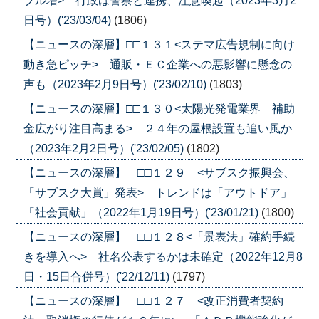
ブル増> 行政は警察と連携、注意喚起（2023年3月2
日号）('23/03/04)
(1806)
【ニュースの深層】□□１３１<ステマ広告規制に向け
動き急ピッチ> 通販・ＥＣ企業への悪影響に懸念の
声も（2023年2月9日号）('23/02/10)
(1803)
【ニュースの深層】□□１３０<太陽光発電業界 補助
金広がり注目高まる> ２４年の屋根設置も追い風か
（2023年2月2日号）('23/02/05)
(1802)
【ニュースの深層】 □□１２９ <サブスク振興会、
「サブスク大賞」発表> トレンドは「アウトドア」
「社会貢献」（2022年1月19日号）('23/01/21)
(1800)
【ニュースの深層】 □□１２８<「景表法」確約手続
きを導入へ> 社名公表するかは未確定（2022年12月8
日・15日合併号）('22/12/11)
(1797)
【ニュースの深層】 □□１２７ <改正消費者契約