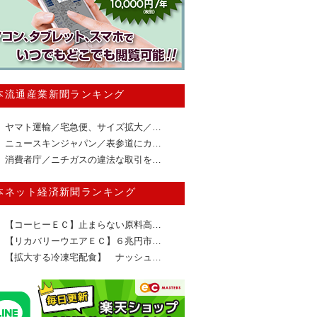
本流通産業新聞ランキング
ヤマト運輸／宅急便、サイズ拡大／…
ニュースキンジャパン／表参道にカ…
消費者庁／ニチガスの違法な取引を…
本ネット経済新聞ランキング
【コーヒーＥＣ】止まらない原料高…
【リカバリーウエアＥＣ】６兆円市…
【拡大する冷凍宅配食】 ナッシュ…