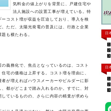
気料金の値上がりを背景に、戸建住宅や
法人施設への設置工事が増えている。特
ギーコスト増が収益を圧迫しており、導入を検
だ。ただ、太陽光発電の普及には、行政と企業
日
課題も横たわる。
1
2
3
の義務化で、焦点となっているのは、コスト
日
、住宅の価格は上昇する。コスト増を理由に、
1
費者が増えればハウスメーカーやビルダーに影
2
し、都がどこまで踏み入れるのか。すでに、対
3
開しているものの、さらに内容の精査が求めら