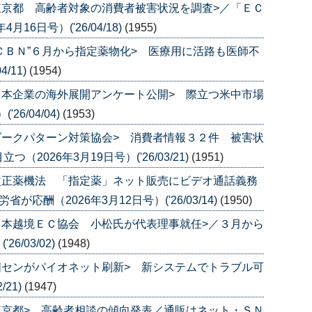
東京都 高齢者対象の消費者被害状況を調査>／「ＥＣ
6日号）('26/04/18)
(1955)
”ＣＢＮ”６月から指定薬物化> 医療用に活路も医師不
/11)
(1954)
日本企業の海外展開アンケート公開> 際立つ米中市場
6/04/04)
(1953)
ダークパターン対策協会> 消費者情報３２件 被害状
026年3月19日号）('26/03/21)
(1951)
改正薬機法 「指定薬」ネット販売にビデオ通話義務
応酬（2026年3月12日号）('26/03/14)
(1950)
日本越境ＥＣ協会 小松氏が代表理事就任>／３月から
6/03/02)
(1948)
国センがパイオネット刷新> 新システムでトラブル可
/21)
(1947)
東京都> 高齢者相談の傾向発表／通販はネット・ＳＮ