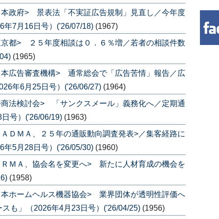
日本政府> 景表法「不実証広告規制」見直し／今年度
月16日号）('26/07/18)
(1967)
東京都> ２５年度相談は０．６％増／若者の相談件数
04)
(1965)
日本広告審査機構> 通常総会で「広告苦情」報告／広
6月25日号）('26/06/27)
(1964)
特商法検討会> 「サンクスメール」義務化へ／定期通
）('26/06/19)
(1963)
ＪＡＤＭＡ、２５年の通販動向調査発表>／集客経路に
月28日号）('26/05/30)
(1960)
ＪＲＭＡ、協会名を変更へ> 新たに人材育成の機会を
6)
(1958)
日本ホームヘルス機器協会> 業界団体が透明性評価へ
（2026年4月23日号）('26/04/25)
(1956)