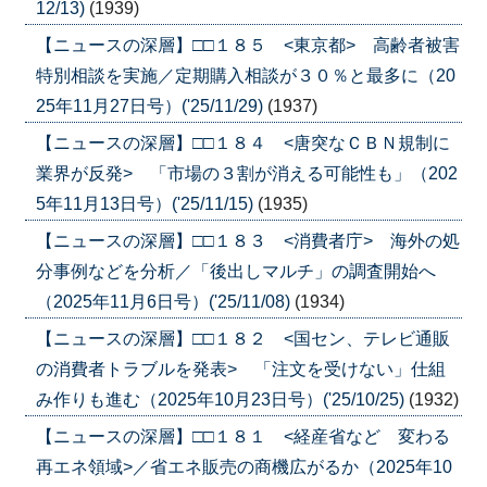
12/13)
(1939)
【ニュースの深層】□□１８５ <東京都> 高齢者被害
特別相談を実施／定期購入相談が３０％と最多に（20
25年11月27日号）('25/11/29)
(1937)
【ニュースの深層】□□１８４ <唐突なＣＢＮ規制に
業界が反発> 「市場の３割が消える可能性も」（202
5年11月13日号）('25/11/15)
(1935)
【ニュースの深層】□□１８３ <消費者庁> 海外の処
分事例などを分析／「後出しマルチ」の調査開始へ
（2025年11月6日号）('25/11/08)
(1934)
【ニュースの深層】□□１８２ <国セン、テレビ通販
の消費者トラブルを発表> 「注文を受けない」仕組
み作りも進む（2025年10月23日号）('25/10/25)
(1932)
【ニュースの深層】□□１８１ <経産省など 変わる
再エネ領域>／省エネ販売の商機広がるか（2025年10