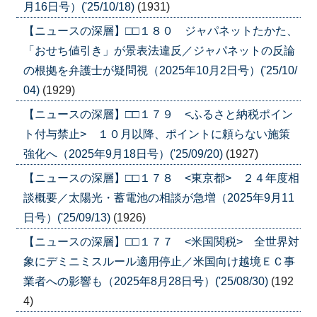
月16日号）('25/10/18)
(1931)
【ニュースの深層】□□１８０ ジャパネットたかた、
「おせち値引き」が景表法違反／ジャパネットの反論
の根拠を弁護士が疑問視（2025年10月2日号）('25/10/
04)
(1929)
【ニュースの深層】□□１７９ <ふるさと納税ポイン
ト付与禁止> １０月以降、ポイントに頼らない施策
強化へ（2025年9月18日号）('25/09/20)
(1927)
【ニュースの深層】□□１７８ <東京都> ２４年度相
談概要／太陽光・蓄電池の相談が急増（2025年9月11
日号）('25/09/13)
(1926)
【ニュースの深層】□□１７７ <米国関税> 全世界対
象にデミニミスルール適用停止／米国向け越境ＥＣ事
業者への影響も（2025年8月28日号）('25/08/30)
(192
4)