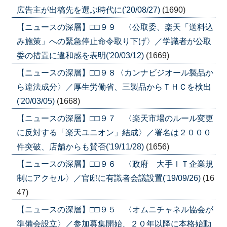
広告主が出稿先を選ぶ時代に('20/08/27)
(1690)
【ニュースの深層】□□９９ 〈公取委、楽天「送料込
み施策」への緊急停止命令取り下げ〉／学識者が公取
委の措置に違和感を表明('20/03/12)
(1669)
【ニュースの深層】□□９８〈カンナビジオール製品か
ら違法成分〉／厚生労働省、三製品からＴＨＣを検出
('20/03/05)
(1668)
【ニュースの深層】□□９７ 〈楽天市場のルール変更
に反対する「楽天ユニオン」結成〉／署名は２０００
件突破、店舗からも賛否('19/11/28)
(1656)
【ニュースの深層】□□９６ 〈政府 大手ＩＴ企業規
制にアクセル〉／官邸に有識者会議設置('19/09/26)
(16
47)
【ニュースの深層】□□９５ 〈オムニチャネル協会が
準備会設立〉／参加募集開始、２０年以降に本格始動