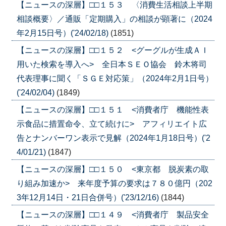
【ニュースの深層】□□１５３ 〈消費生活相談上半期
相談概要〉／通販「定期購入」の相談が顕著に（2024
年2月15日号）('24/02/18)
(1851)
【ニュースの深層】□□１５２ <グーグルが生成ＡＩ
用いた検索を導入へ> 全日本ＳＥＯ協会 鈴木将司
代表理事に聞く「ＳＧＥ対応策」（2024年2月1日号）
('24/02/04)
(1849)
【ニュースの深層】□□１５１ <消費者庁 機能性表
示食品に措置命令、立て続けに> アフィリエイト広
告とナンバーワン表示で見解（2024年1月18日号）('2
4/01/21)
(1847)
【ニュースの深層】□□１５０ <東京都 脱炭素の取
り組み加速か> 来年度予算の要求は７８０億円（202
3年12月14日・21日合併号）('23/12/16)
(1844)
【ニュースの深層】□□１４９ <消費者庁 製品安全