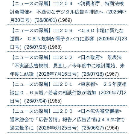
【ニュースの深層】□□２０４ <消費者庁、特商法検
討会開催> 不適切なデジタル広告を排除へ（2026年7
月30日号）('26/08/01)
(1969)
【ニュースの深層】□□２０３ <ＣＢＤ市場に新たな
逆風> ＣＢＮ規制が電子タバコに影響（2026年7月23
日号）('26/07/25)
(1968)
【ニュースの深層】□□２０２ <日本政府> 景表法
「不実証広告規制」見直し／今年度中に検討開始、来
年度に結論（2026年7月16日号）('26/07/18)
(1967)
【ニュースの深層】□□２０１ <東京都> ２５年度相
談は０．６％増／若者の相談件数が増加（2026年7月2
日号）('26/07/04)
(1965)
【ニュースの深層】□□２００ <日本広告審査機構>
通常総会で「広告苦情」報告／広告苦情は４９％増で
過去最多に（2026年6月25日号）('26/06/27)
(1964)