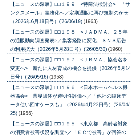
【ニュースの深層】□□１９９ <特商法検討会> 「サ
ンクスメール」義務化へ／定期通販に再び規制のかせ
（2026年6月18日号）('26/06/19)
(1963)
【ニュースの深層】□□１９８ <ＪＡＤＭＡ、２５年
の通販動向調査発表>／集客経路に変化、ＳＮＳ広告
の利用拡大（2026年5月28日号）('26/05/30)
(1960)
【ニュースの深層】□□１９７ <ＪＲＭＡ、協会名を
変更へ> 新たに人材育成の機会を提供（2026年5月14
日号）('26/05/16)
(1958)
【ニュースの深層】□□１９６ <日本ホームヘルス機
器協会> 業界団体が透明性評価へ／「他社の臨床デ
ータ使い回すケースも」（2026年4月23日号）('26/04/
25)
(1956)
【ニュースの深層】□□１９５ <東京都 高齢者対象
の消費者被害状況を調査>／「ＥＣで被害」が回答の