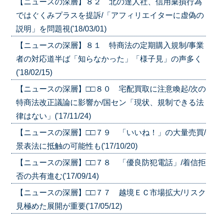
【ニュースの深層】８２ 北の達人社、信用棄損行為
ではぐくみプラスを提訴/「アフィリエイターに虚偽の
説明」を問題視('18/03/01)
【ニュースの深層】８１ 特商法の定期購入規制/事業
者の対応道半ば「知らなかった」「様子見」の声多く
('18/02/15)
【ニュースの深層】□□８０ 宅配買取に注意喚起/次の
特商法改正議論に影響か/国セン「現状、規制できる法
律はない」('17/11/24)
【ニュースの深層】□□７９ 「いいね！」の大量売買/
景表法に抵触の可能性も('17/10/20)
【ニュースの深層】□□７８ 「優良防犯電話」/着信拒
否の共有進む('17/09/14)
【ニュースの深層】□□７７ 越境ＥＣ市場拡大/リスク
見極めた展開が重要('17/05/12)