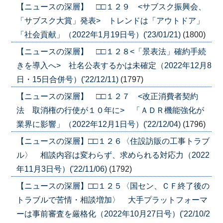
【ニュースの深層】 □□１２９ <サブスク振興会、
「サブスク大賞」発表> トレンドは「アウトドア」
「社会貢献」（2022年1月19日号）('23/01/21)
(1800)
【ニュースの深層】 □□１２８<「景表法」確約手続
きを導入へ> 社名公表するかは未確定（2022年12月8
日・15日合併号）('22/12/11)
(1797)
【ニュースの深層】 □□１２７ <改正消費者契約
法 取消権の行使が１０年に> 「ＡＤＲ機能強化が
業界に影響」（2022年12月1日号）('22/12/04)
(1796)
【ニュースの深層】□□１２６〈住設訪販の工事トラブ
ル〉 相談内容は変わらず、求められる対応力（2022
年11月3日号）('22/11/06)
(1792)
【ニュースの深層】□□１２５〈国セン、ＣＦ終了後の
トラブルで苦情・相談増加〉 大手プラットフォーマ
ーは事前審査を厳格化（2022年10月27日号）('22/10/2