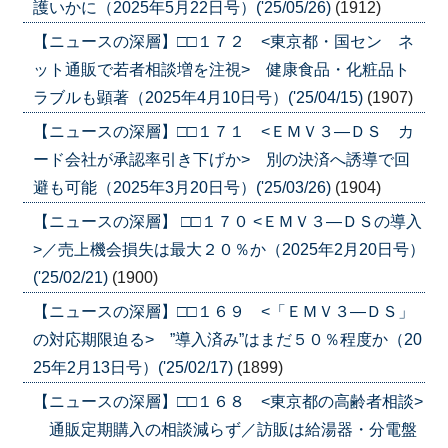
護いかに（2025年5月22日号）('25/05/26)
(1912)
【ニュースの深層】□□１７２ <東京都・国セン ネ
ット通販で若者相談増を注視> 健康食品・化粧品ト
ラブルも顕著（2025年4月10日号）('25/04/15)
(1907)
【ニュースの深層】□□１７１ <ＥＭＶ３―ＤＳ カ
ード会社が承認率引き下げか> 別の決済へ誘導で回
避も可能（2025年3月20日号）('25/03/26)
(1904)
【ニュースの深層】 □□１７０ <ＥＭＶ３―ＤＳの導入
>／売上機会損失は最大２０％か（2025年2月20日号）
('25/02/21)
(1900)
【ニュースの深層】□□１６９ <「ＥＭＶ３―ＤＳ」
の対応期限迫る> ”導入済み”はまだ５０％程度か（20
25年2月13日号）('25/02/17)
(1899)
【ニュースの深層】□□１６８ <東京都の高齢者相談>
通販定期購入の相談減らず／訪販は給湯器・分電盤