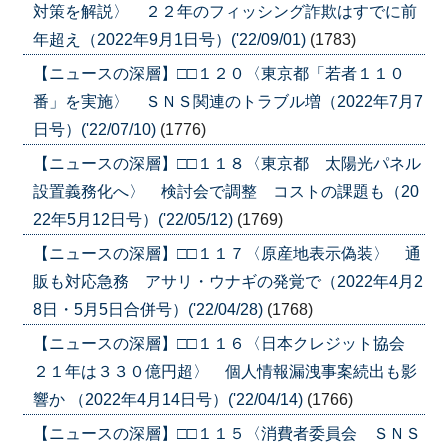
対策を解説〉 ２２年のフィッシング詐欺はすでに前
年超え（2022年9月1日号）('22/09/01)
(1783)
【ニュースの深層】□□１２０〈東京都「若者１１０
番」を実施〉 ＳＮＳ関連のトラブル増（2022年7月7
日号）('22/07/10)
(1776)
【ニュースの深層】□□１１８〈東京都 太陽光パネル
設置義務化へ〉 検討会で調整 コストの課題も（20
22年5月12日号）('22/05/12)
(1769)
【ニュースの深層】□□１１７〈原産地表示偽装〉 通
販も対応急務 アサリ・ウナギの発覚で（2022年4月2
8日・5月5日合併号）('22/04/28)
(1768)
【ニュースの深層】□□１１６〈日本クレジット協会
２１年は３３０億円超〉 個人情報漏洩事案続出も影
響か （2022年4月14日号）('22/04/14)
(1766)
【ニュースの深層】□□１１５〈消費者委員会 ＳＮＳ