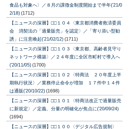
食品も対象へ〉／８月の課徴金制度開始まで半年('21/0
2/18)
(1712)
【ニュースの深層】□□１０４〈東京都消費者救済委員
会 消契法の「過量販売」を認定〉／「寄り添い型勧
誘」に注意喚起('21/02/12)
(1711)
【ニュースの深層】□□１０３〈東京都、高齢者見守り
ネットワーク構築〉／２４年度に全区市町村で導入へ
('20/11/05)
(1700)
【ニュースの深層】□□１０２〈特商法 ２０年度上半
期執行状況〉／業務停止命令が増加 １７件中１４件
は通販('20/10/22)
(1698)
【ニュースの深層】□□１０１〈特商法改正で過量販売
に新規定〉／定義、分量の明確化が焦点に('20/09/24)
(1694)
【ニュースの深層】□□１００〈デジタル広告規制〉