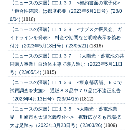
【ニュースの深層】□□１３９ <契約書面の電子化>
「適合性確認」は都度必要（2023年6月1日号）('23/0
6/04)
(1818)
【ニュースの深層】□□１３８ <サブスク振興会、ガ
イドラインを発表> 料金や期間など明瞭表示を義務
付け（2023年5月18日号）('23/05/21)
(1816)
【ニュースの深層】□□１３７ 〈太陽光・蓄電池の共
同購入事業〉自治体主導で導入進む（2023年5月11日
号）('23/05/14)
(1815)
【ニュースの深層】□□１３６ <東京都店舗、ＥＣで
試買調査を実施> 通販８３品中７９品に不適正広告
（2023年4月13日号）('23/04/15)
(1812)
【ニュースの深層】□□１３５ <太陽光・蓄電池業
界 川崎市も太陽光義務化へ> 裾野広がるも市場拡
大は足踏み（2023年3月23日号）('23/03/26)
(1809)