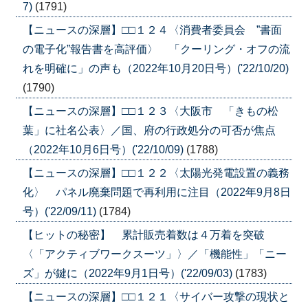
7)
(1791)
【ニュースの深層】□□１２４〈消費者委員会 ”書面
の電子化”報告書を高評価〉 「クーリング・オフの流
れを明確に」の声も（2022年10月20日号）('22/10/20)
(1790)
【ニュースの深層】□□１２３〈大阪市 「きもの松
葉」に社名公表〉／国、府の行政処分の可否が焦点
（2022年10月6日号）('22/10/09)
(1788)
【ニュースの深層】□□１２２〈太陽光発電設置の義務
化〉 パネル廃棄問題で再利用に注目（2022年9月8日
号）('22/09/11)
(1784)
【ヒットの秘密】 累計販売着数は４万着を突破
〈「アクティブワークスーツ」〉／「機能性」「ニー
ズ」が鍵に（2022年9月1日号）('22/09/03)
(1783)
【ニュースの深層】□□１２１〈サイバー攻撃の現状と