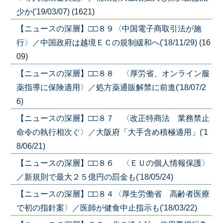
少か('19/03/07)
(1621)
【ニュースの深層】□□８９〈中国電子商取引法が施
行〉／中国政府は越境ＥＣの規制緩和へ('18/11/29)
(16
09)
【ニュースの深層】□□８８ 〈厚労省、オンライン服
薬指導に保険適用〉／処方薬通販解禁に前進('18/07/2
6)
【ニュースの深層】□□８７ 〈改正特商法 業務禁止
命令の執行相次ぐ〉／大阪府「大手含め積極適用」('1
8/06/21)
【ニュースの深層】□□８６ 〈ＥＵの個人情報保護〉
／新規則で最大２５億円の罰金も('18/05/24)
【ニュースの深層】□□８４〈厚生労働省 高齢者医療
で初の指針案〉／医師が健食中止指示も('18/03/22)