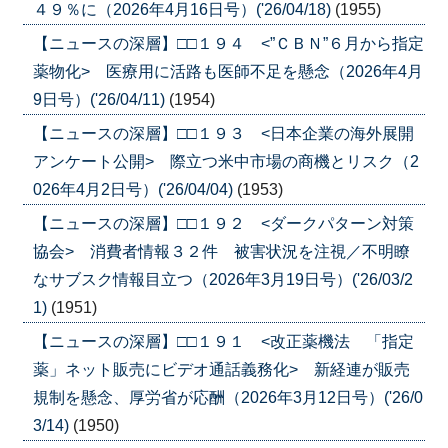
４９％に（2026年4月16日号）('26/04/18)
(1955)
【ニュースの深層】□□１９４ <”ＣＢＮ”６月から指定
薬物化> 医療用に活路も医師不足を懸念（2026年4月
9日号）('26/04/11)
(1954)
【ニュースの深層】□□１９３ <日本企業の海外展開
アンケート公開> 際立つ米中市場の商機とリスク（2
026年4月2日号）('26/04/04)
(1953)
【ニュースの深層】□□１９２ <ダークパターン対策
協会> 消費者情報３２件 被害状況を注視／不明瞭
なサブスク情報目立つ（2026年3月19日号）('26/03/2
1)
(1951)
【ニュースの深層】□□１９１ <改正薬機法 「指定
薬」ネット販売にビデオ通話義務化> 新経連が販売
規制を懸念、厚労省が応酬（2026年3月12日号）('26/0
3/14)
(1950)