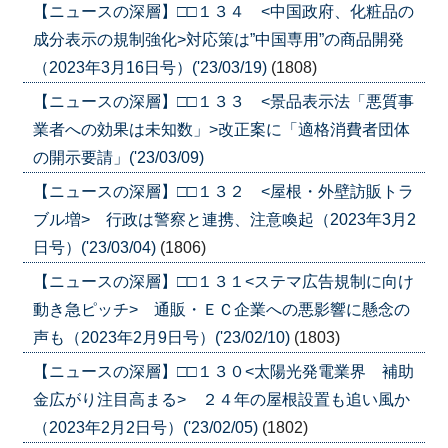
【ニュースの深層】□□１３４ <中国政府、化粧品の
成分表示の規制強化>対応策は”中国専用”の商品開発
（2023年3月16日号）('23/03/19)
(1808)
【ニュースの深層】□□１３３ <景品表示法「悪質事
業者への効果は未知数」>改正案に「適格消費者団体
の開示要請」('23/03/09)
【ニュースの深層】□□１３２ <屋根・外壁訪販トラ
ブル増> 行政は警察と連携、注意喚起（2023年3月2
日号）('23/03/04)
(1806)
【ニュースの深層】□□１３１<ステマ広告規制に向け
動き急ピッチ> 通販・ＥＣ企業への悪影響に懸念の
声も（2023年2月9日号）('23/02/10)
(1803)
【ニュースの深層】□□１３０<太陽光発電業界 補助
金広がり注目高まる> ２４年の屋根設置も追い風か
（2023年2月2日号）('23/02/05)
(1802)