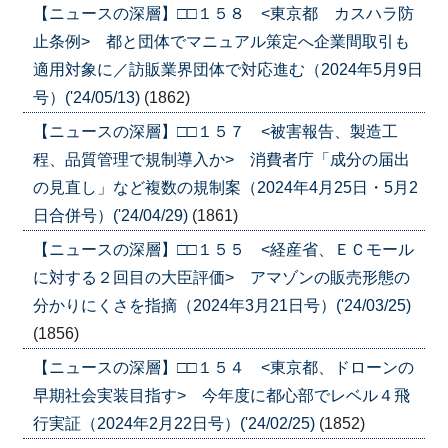
【ニュースの深層】□□１５８ <東京都 カスハラ防
止条例> 都と団体でマニュアル策定へ企業間取引も
適用対象に／訪販業界団体で対応進む（2024年5月9日
号）('24/05/13)
(1862)
【ニュースの深層】□□１５７ <被害報告、製造工
程、品質管理で規制導入か> 消費者庁「成分の届出
の見直し」など複数の規制案（2024年4月25日・5月2
日合併号）('24/04/29)
(1861)
【ニュースの深層】□□１５５ <経産省、ＥＣモール
に対する２回目の大臣評価> アマゾンの販売形態の
分かりにくさを指摘（2024年3月21日号）('24/03/25)
(1856)
【ニュースの深層】□□１５４ <東京都、ドローンの
早期社会実装目指す> 今年度に都心部でレベル４飛
行実証（2024年2月22日号）('24/02/25)
(1852)