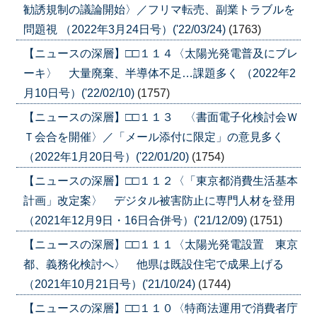
勧誘規制の議論開始〉／フリマ転売、副業トラブルを
問題視 （2022年3月24日号）('22/03/24)
(1763)
【ニュースの深層】□□１１４〈太陽光発電普及にブレ
ーキ〉 大量廃棄、半導体不足…課題多く （2022年2
月10日号）('22/02/10)
(1757)
【ニュースの深層】□□１１３ 〈書面電子化検討会Ｗ
Ｔ会合を開催〉／「メール添付に限定」の意見多く
（2022年1月20日号）('22/01/20)
(1754)
【ニュースの深層】□□１１２〈「東京都消費生活基本
計画」改定案〉 デジタル被害防止に専門人材を登用
（2021年12月9日・16日合併号）('21/12/09)
(1751)
【ニュースの深層】□□１１１〈太陽光発電設置 東京
都、義務化検討へ〉 他県は既設住宅で成果上げる
（2021年10月21日号）('21/10/24)
(1744)
【ニュースの深層】□□１１０〈特商法運用で消費者庁