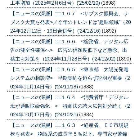
工事増加（2025年2月6日号）('25/02/10)
(1898)
【ニュースの深層】□□１６７ <サブスク振興会、サ
ブスク大賞を発表>／今年のトレンドは”趣味領域”（20
24年12月12日・19日合併号）('24/12/16)
(1892)
【ニュースの深層】□□１６６ <総務省、デジタル広
告の健全性確保へ> 広告の信頼度低下など懸念、出
稿主も対策を（2024年11月28日号）('24/12/02)
(1890)
【ニュースの深層】□□１６５ <東京都 太陽光発電
システムの相談増> 早期契約を迫らず説明が重要（2
024年11月14日号）('24/11/18)
(1888)
【ニュースの深層】□□１６４ <消費者庁「デジタル
班が通販取締強化」> 特商法の誇大広告処分続く（2
024年10月17日号）('24/10/21)
(1884)
【ニュースの深層】□□１６３ <経産省、ＥＣ市場規
模を発表> 物販系の成長率５％以下、専門家が警鐘