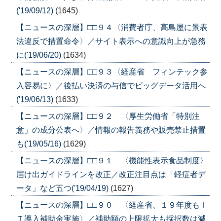
('19/09/12)
(1645)
【ニュースの深層】□□９４〈消費者庁、高島屋に景表
法違反で措置命令〉／サイト表示への意識向上が急務
に('19/06/20)
(1634)
【ニュースの深層】□□９３〈経産省 フィンテック参
入容易に〉／後払い決済の与信でビッグデータ活用へ
('19/06/13)
(1633)
【ニュースの深層】□□９２ 〈厚生労働省「特別注
意」の成分公表へ〉／情報の報告義務や販売禁止措置
も('19/05/16)
(1629)
【ニュースの深層】□□９１ 〈機能性表示食品制度〉
届け出ガイドラインを改正／改正注目点は「軽症者デ
ータ」など五つ('19/04/19)
(1627)
【ニュースの深層】□□９０ 〈経産省、１９年度もＩ
Ｔ導入補助金実施〉／補助額の上限拡大も採択数は減