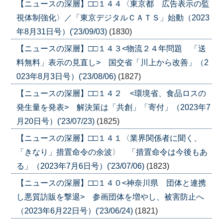
【ニュースの深層】□□１４４〈東京都 広告表示の監
視体制強化〉／「東京デジタルＣＡＴＳ」始動（2023
年8月31日号）('23/09/03)
(1830)
【ニュースの深層】□□１４３<物流２４年問題 「送
料無料」表示の見直し> 国交省「川上から改善」（2
023年8月3日号）('23/08/06)
(1827)
【ニュースの深層】□□１４２ <環境省、食品ロスの
発生量を発表> 解決策は「共創」「寄付」（2023年7
月20日号）('23/07/23)
(1825)
【ニュースの深層】□□１４１〈業界関係者に聞く、
「きなり」措置命令の余波〉 「措置命令は今後もあ
る」（2023年7月6日号）('23/07/06)
(1823)
【ニュースの深層】□□１４０<神奈川県 団体と連携
し悪質訪販を撃退> 参画団体を増やし、被害防止へ
（2023年6月22日号）('23/06/24)
(1821)