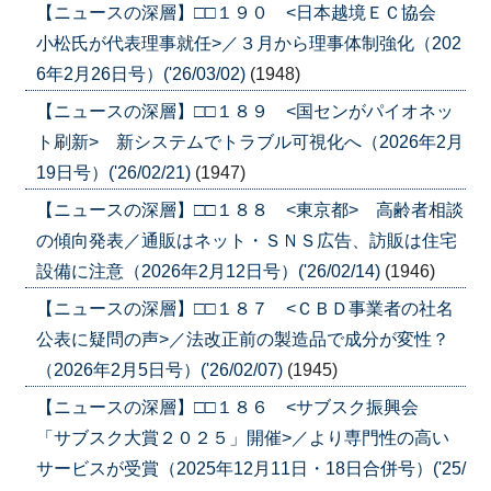
【ニュースの深層】□□１９０ <日本越境ＥＣ協会
小松氏が代表理事就任>／３月から理事体制強化（202
6年2月26日号）('26/03/02)
(1948)
【ニュースの深層】□□１８９ <国センがパイオネッ
ト刷新> 新システムでトラブル可視化へ（2026年2月
19日号）('26/02/21)
(1947)
【ニュースの深層】□□１８８ <東京都> 高齢者相談
の傾向発表／通販はネット・ＳＮＳ広告、訪販は住宅
設備に注意（2026年2月12日号）('26/02/14)
(1946)
【ニュースの深層】□□１８７ <ＣＢＤ事業者の社名
公表に疑問の声>／法改正前の製造品で成分が変性？
（2026年2月5日号）('26/02/07)
(1945)
【ニュースの深層】□□１８６ <サブスク振興会
「サブスク大賞２０２５」開催>／より専門性の高い
サービスが受賞（2025年12月11日・18日合併号）('25/