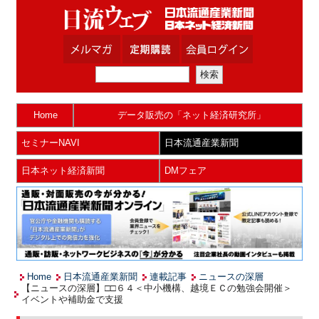
Home
データ販売の「ネット経済研究所」
セミナーNAVI
日本流通産業新聞
日本ネット経済新聞
DMフェア
Home
日本流通産業新聞
連載記事
ニュースの深層
【ニュースの深層】□□６４＜中小機構、越境ＥＣの勉強会開催＞
イベントや補助金で支援