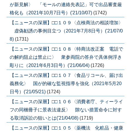
が新見解〉 「モールの連絡先表記」可で出品審査厳
格化も（2021年10月7日号）('21/10/07)
(1742)
【ニュースの深層】□□１０９〈点検商法の相談増加〉
虚偽勧誘の事例目立つ（2021年7月8日号）('21/07/0
8)
(1731)
【ニュースの深層】□□１０８〈特商法改正案 電話で
の解約阻止は禁止に〉 衆参両院の答弁で具体例浮き
彫りに（2021年6月3日号）('21/06/04)
(1726)
【ニュースの深層】□□１０７〈食品リコール、届け出
義務化〉 国が的確な監視指導を強化（2021年5月20
日号）('21/05/21)
(1724)
【ニュースの深層】□□１０６〈消費者庁、ティーライ
フの同梱冊子に景表法違反〉 隙ない措置命令に対す
る取消訴訟の狙いとは('21/04/08)
(1719)
【ニュースの深層】□□１０５〈薬機法 化粧品・健康