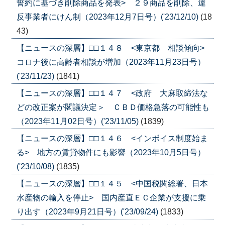
誓約に基づき削除商品を発表> ２９商品を削除、違
反事業者にけん制（2023年12月7日号）('23/12/10)
(18
43)
【ニュースの深層】□□１４８ <東京都 相談傾向>
コロナ後に高齢者相談が増加（2023年11月23日号）
('23/11/23)
(1841)
【ニュースの深層】□□１４７ <政府 大麻取締法な
どの改正案が閣議決定＞ ＣＢＤ価格急落の可能性も
（2023年11月02日号）('23/11/05)
(1839)
【ニュースの深層】□□１４６ <インボイス制度始ま
る> 地方の賃貸物件にも影響（2023年10月5日号）
('23/10/08)
(1835)
【ニュースの深層】□□１４５ <中国税関総署、日本
水産物の輸入を停止> 国内産直ＥＣ企業が支援に乗
り出す（2023年9月21日号）('23/09/24)
(1833)