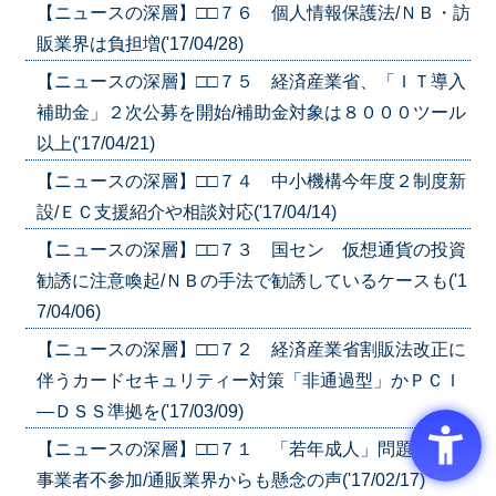
【ニュースの深層】□□７６ 個人情報保護法/ＮＢ・訪
販業界は負担増('17/04/28)
【ニュースの深層】□□７５ 経済産業省、「ＩＴ導入
補助金」２次公募を開始/補助金対象は８０００ツール
以上('17/04/21)
【ニュースの深層】□□７４ 中小機構今年度２制度新
設/ＥＣ支援紹介や相談対応('17/04/14)
【ニュースの深層】□□７３ 国セン 仮想通貨の投資
勧誘に注意喚起/ＮＢの手法で勧誘しているケースも('1
7/04/06)
【ニュースの深層】□□７２ 経済産業省割販法改正に
伴うカードセキュリティー対策「非通過型」かＰＣＩ
―ＤＳＳ準拠を('17/03/09)
【ニュースの深層】□□７１ 「若年成人」問題/議論に
事業者不参加/通販業界からも懸念の声('17/02/17)