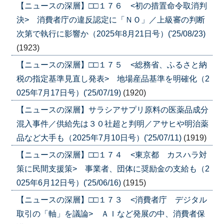
【ニュースの深層】□□１７６ <初の措置命令取消判
決> 消費者庁の違反認定に「ＮＯ」／上級審の判断
次第で執行に影響か（2025年8月21日号）('25/08/23)
(1923)
【ニュースの深層】□□１７５ <総務省、ふるさと納
税の指定基準見直し発表> 地場産品基準を明確化（2
025年7月17日号）('25/07/19)
(1920)
【ニュースの深層】サラシアサプリ原料の医薬品成分
混入事件／供給先は３０社超と判明／アサヒや明治薬
品など大手も（2025年7月10日号）('25/07/11)
(1919)
【ニュースの深層】□□１７４ <東京都 カスハラ対
策に民間支援策> 事業者、団体に奨励金の支給も（2
025年6月12日号）('25/06/16)
(1915)
【ニュースの深層】□□１７３ <消費者庁 デジタル
取引の「軸」を議論> ＡＩなど発展の中、消費者保