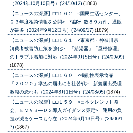
（2024年10月10日号）('24/10/12)
(1883)
【ニュースの深層】□□１６２ <国民生活センター、
２３年度相談情報を公開> 相談件数８９万件、通販
が最多（2024年9月12日号）('24/09/17)
(1879)
【ニュースの深層】□□１６１ <東京都・神奈川県
消費者被害防止策を強化> 「給湯器」「屋根修理」
のトラブル増加に対応（2024年9月5日号）('24/09/09)
(1878)
【ニュースの深層】□□１６０ <機能性表示食品
「２０２０」準拠の届出に各社苦戦> 新規届出受理
激減の恐れも（2024年8月1日号）('24/08/05)
(1874)
【ニュースの深層】□□１５９ <日本クレジット協
会、ＥＭＶ３―ＤＳ導入ガイダンス策定> 運用の負
担が減るケースも存在（2024年6月13日号）('24/06/1
7)
(1867)