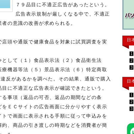
７９品目に不適正広告があったという。
広告表示規制が厳しくなる中で、不適正
業者の意識の改善が求められる。
日
店頭や通販で健康食品を対象に試買調査を実
1
として（１）食品表示法（２）食品衛生法
2
3
医療機器等法（５）景品表示法（６）特定商取
て違反があるかを調べた。その結果、通販で購入
日
品目に不適正な広告表示が確認できたという。
1
る事項（返品の可否、返品の期間などの条
2
どをＥＣサイトの広告画面に分かりやすく表示
3
イトで画面に表示される手順に従って申込みを
解約、商品の引き渡しの時期などを消費者が簡