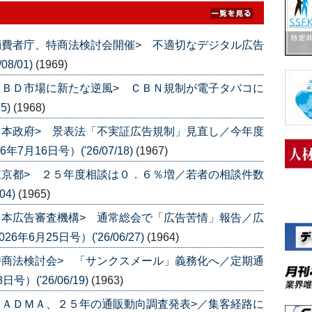
消費者庁、特商法検討会開催> 不適切なデジタル広告
8/01)
(1969)
ＣＢＤ市場に新たな逆風> ＣＢＮ規制が電子タバコに
5)
(1968)
日本政府> 景表法「不実証広告規制」見直し／今年度
月16日号）('26/07/18)
(1967)
東京都> ２５年度相談は０．６％増／若者の相談件数
04)
(1965)
日本広告審査機構> 通常総会で「広告苦情」報告／広
6月25日号）('26/06/27)
(1964)
特商法検討会> 「サンクスメール」義務化へ／定期通
）('26/06/19)
(1963)
ＪＡＤＭＡ、２５年の通販動向調査発表>／集客経路に