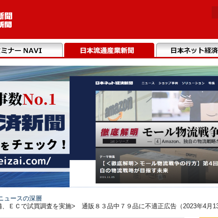
ニュースの深層
、ＥＣで試買調査を実施> 通販８３品中７９品に不適正広告（2023年4月1