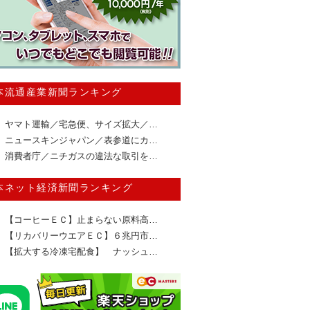
本流通産業新聞ランキング
ヤマト運輸／宅急便、サイズ拡大／…
ニュースキンジャパン／表参道にカ…
消費者庁／ニチガスの違法な取引を…
本ネット経済新聞ランキング
【コーヒーＥＣ】止まらない原料高…
【リカバリーウエアＥＣ】６兆円市…
【拡大する冷凍宅配食】 ナッシュ…