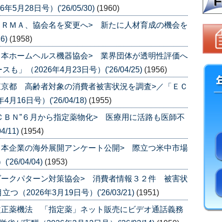
月28日号）('26/05/30)
(1960)
ＪＲＭＡ、協会名を変更へ> 新たに人材育成の機会を
6)
(1958)
日本ホームヘルス機器協会> 業界団体が透明性評価へ
（2026年4月23日号）('26/04/25)
(1956)
東京都 高齢者対象の消費者被害状況を調査>／「ＥＣ
6日号）('26/04/18)
(1955)
”ＣＢＮ”６月から指定薬物化> 医療用に活路も医師不
/11)
(1954)
日本企業の海外展開アンケート公開> 際立つ米中市場
6/04/04)
(1953)
ダークパターン対策協会> 消費者情報３２件 被害状
026年3月19日号）('26/03/21)
(1951)
改正薬機法 「指定薬」ネット販売にビデオ通話義務