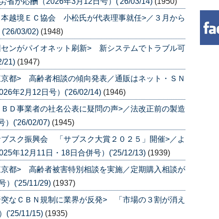
応酬（2026年3月12日号）('26/03/14)
(1950)
日本越境ＥＣ協会 小松氏が代表理事就任>／３月から
6/03/02)
(1948)
国センがパイオネット刷新> 新システムでトラブル可
/21)
(1947)
東京都> 高齢者相談の傾向発表／通販はネット・ＳＮ
2月12日号）('26/02/14)
(1946)
ＣＢＤ事業者の社名公表に疑問の声>／法改正前の製造
'26/02/07)
(1945)
サブスク振興会 「サブスク大賞２０２５」開催>／よ
12月11日・18日合併号）('25/12/13)
(1939)
東京都> 高齢者被害特別相談を実施／定期購入相談が
'25/11/29)
(1937)
唐突なＣＢＮ規制に業界が反発> 「市場の３割が消え
25/11/15)
(1935)