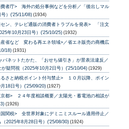
消費者庁> 海外の処分事例などを分析／「後出しマル
('25/11/08)
(1934)
国セン、テレビ通販の消費者トラブルを発表> 「注文
10月23日号）('25/10/25)
(1932)
経産省など 変わる再エネ領域>／省エネ販売の商機広
0/18)
(1931)
ジャパネットたかた、「おせち値引き」が景表法違反／
視（2025年10月2日号）('25/10/04)
(1929)
ふるさと納税ポイント付与禁止> １０月以降、ポイン
日号）('25/09/20)
(1927)
東京都> ２４年度相談概要／太陽光・蓄電池の相談が
3)
(1926)
米国関税> 全世界対象にデミニミスルール適用停止／
5年8月28日号）('25/08/30)
(1924)