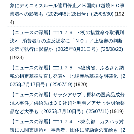
象にデミニミスルール適用停止／米国向け越境ＥＣ事
業者への影響も（2025年8月28日号）('25/08/30)
(192
4)
【ニュースの深層】□□１７６ <初の措置命令取消判
決> 消費者庁の違反認定に「ＮＯ」／上級審の判断
次第で執行に影響か（2025年8月21日号）('25/08/23)
(1923)
【ニュースの深層】□□１７５ <総務省、ふるさと納
税の指定基準見直し発表> 地場産品基準を明確化（2
025年7月17日号）('25/07/19)
(1920)
【ニュースの深層】サラシアサプリ原料の医薬品成分
混入事件／供給先は３０社超と判明／アサヒや明治薬
品など大手も（2025年7月10日号）('25/07/11)
(1919)
【ニュースの深層】□□１７４ <東京都 カスハラ対
策に民間支援策> 事業者、団体に奨励金の支給も（2