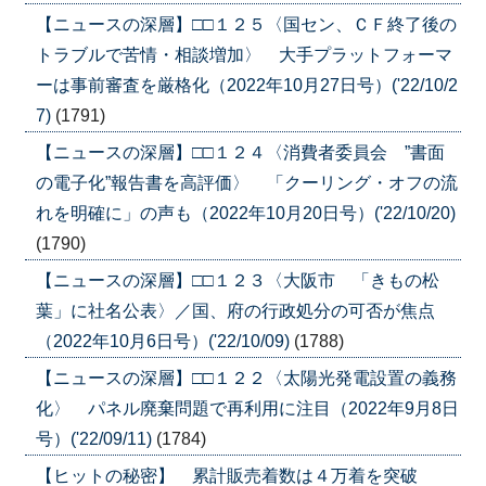
【ニュースの深層】□□１２５〈国セン、ＣＦ終了後の
トラブルで苦情・相談増加〉 大手プラットフォーマ
ーは事前審査を厳格化（2022年10月27日号）('22/10/2
7)
(1791)
【ニュースの深層】□□１２４〈消費者委員会 ”書面
の電子化”報告書を高評価〉 「クーリング・オフの流
れを明確に」の声も（2022年10月20日号）('22/10/20)
(1790)
【ニュースの深層】□□１２３〈大阪市 「きもの松
葉」に社名公表〉／国、府の行政処分の可否が焦点
（2022年10月6日号）('22/10/09)
(1788)
【ニュースの深層】□□１２２〈太陽光発電設置の義務
化〉 パネル廃棄問題で再利用に注目（2022年9月8日
号）('22/09/11)
(1784)
【ヒットの秘密】 累計販売着数は４万着を突破