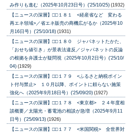
み作りも進む（2025年10月23日号）('25/10/25)
(1932)
【ニュースの深層】□□１８１ <経産省など 変わる
再エネ領域>／省エネ販売の商機広がるか（2025年10
月16日号）('25/10/18)
(1931)
【ニュースの深層】□□１８０ ジャパネットたかた、
「おせち値引き」が景表法違反／ジャパネットの反論
の根拠を弁護士が疑問視（2025年10月2日号）('25/10/
04)
(1929)
【ニュースの深層】□□１７９ <ふるさと納税ポイン
ト付与禁止> １０月以降、ポイントに頼らない施策
強化へ（2025年9月18日号）('25/09/20)
(1927)
【ニュースの深層】□□１７８ <東京都> ２４年度相
談概要／太陽光・蓄電池の相談が急増（2025年9月11
日号）('25/09/13)
(1926)
【ニュースの深層】□□１７７ <米国関税> 全世界対