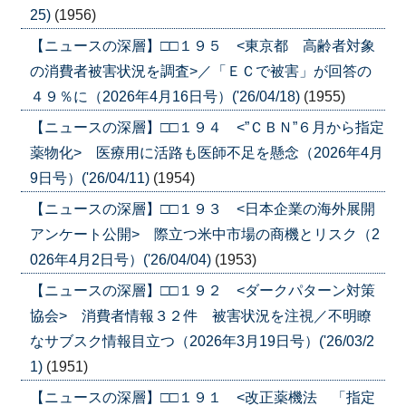
25)
(1956)
【ニュースの深層】□□１９５ <東京都 高齢者対象
の消費者被害状況を調査>／「ＥＣで被害」が回答の
４９％に（2026年4月16日号）('26/04/18)
(1955)
【ニュースの深層】□□１９４ <”ＣＢＮ”６月から指定
薬物化> 医療用に活路も医師不足を懸念（2026年4月
9日号）('26/04/11)
(1954)
【ニュースの深層】□□１９３ <日本企業の海外展開
アンケート公開> 際立つ米中市場の商機とリスク（2
026年4月2日号）('26/04/04)
(1953)
【ニュースの深層】□□１９２ <ダークパターン対策
協会> 消費者情報３２件 被害状況を注視／不明瞭
なサブスク情報目立つ（2026年3月19日号）('26/03/2
1)
(1951)
【ニュースの深層】□□１９１ <改正薬機法 「指定