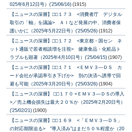
025年6月12日号）('25/06/16)
(1915)
【ニュースの深層】□□１７３ <消費者庁 デジタル
取引の「軸」を議論> ＡＩなど発展の中、消費者保
護いかに（2025年5月22日号）('25/05/26)
(1912)
【ニュースの深層】□□１７２ <東京都・国セン ネ
ット通販で若者相談増を注視> 健康食品・化粧品ト
ラブルも顕著（2025年4月10日号）('25/04/15)
(1907)
【ニュースの深層】□□１７１ <ＥＭＶ３―ＤＳ カ
ード会社が承認率引き下げか> 別の決済へ誘導で回
避も可能（2025年3月20日号）('25/03/26)
(1904)
【ニュースの深層】 □□１７０ <ＥＭＶ３―ＤＳの導入
>／売上機会損失は最大２０％か（2025年2月20日号）
('25/02/21)
(1900)
【ニュースの深層】□□１６９ <「ＥＭＶ３―ＤＳ」
の対応期限迫る> ”導入済み”はまだ５０％程度か（20