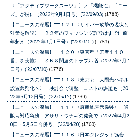
〈「アクティブワークスーツ」〉／「機能性」「ニー
ズ」が鍵に（2022年9月1日号）('22/09/03)
(1783)
【ニュースの深層】□□１２１〈サイバー攻撃の現状と
対策を解説〉 ２２年のフィッシング詐欺はすでに前
年超え（2022年9月1日号）('22/09/01)
(1783)
【ニュースの深層】□□１２０〈東京都「若者１１０
番」を実施〉 ＳＮＳ関連のトラブル増（2022年7月7
日号）('22/07/10)
(1776)
【ニュースの深層】□□１１８〈東京都 太陽光パネル
設置義務化へ〉 検討会で調整 コストの課題も（20
22年5月12日号）('22/05/12)
(1769)
【ニュースの深層】□□１１７〈原産地表示偽装〉 通
販も対応急務 アサリ・ウナギの発覚で（2022年4月2
8日・5月5日合併号）('22/04/28)
(1768)
【ニュースの深層】□□１１６〈日本クレジット協会