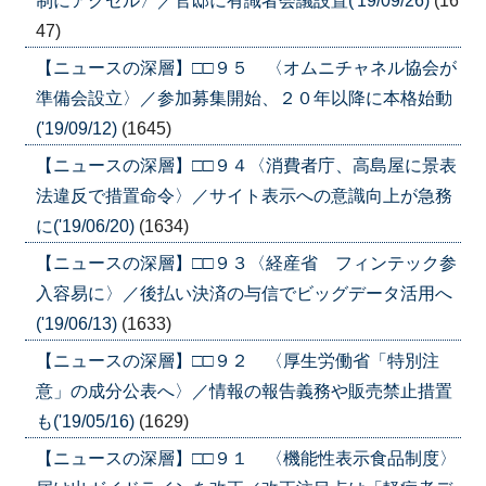
制にアクセル〉／官邸に有識者会議設置('19/09/26)
(16
47)
【ニュースの深層】□□９５ 〈オムニチャネル協会が
準備会設立〉／参加募集開始、２０年以降に本格始動
('19/09/12)
(1645)
【ニュースの深層】□□９４〈消費者庁、高島屋に景表
法違反で措置命令〉／サイト表示への意識向上が急務
に('19/06/20)
(1634)
【ニュースの深層】□□９３〈経産省 フィンテック参
入容易に〉／後払い決済の与信でビッグデータ活用へ
('19/06/13)
(1633)
【ニュースの深層】□□９２ 〈厚生労働省「特別注
意」の成分公表へ〉／情報の報告義務や販売禁止措置
も('19/05/16)
(1629)
【ニュースの深層】□□９１ 〈機能性表示食品制度〉