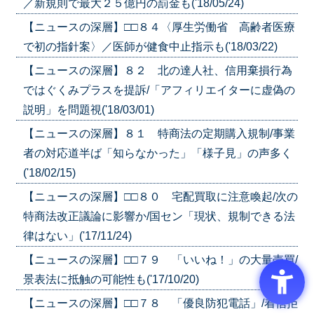
／新規則で最大２５億円の罰金も('18/05/24)
【ニュースの深層】□□８４〈厚生労働省 高齢者医療
で初の指針案〉／医師が健食中止指示も('18/03/22)
【ニュースの深層】８２ 北の達人社、信用棄損行為
ではぐくみプラスを提訴/「アフィリエイターに虚偽の
説明」を問題視('18/03/01)
【ニュースの深層】８１ 特商法の定期購入規制/事業
者の対応道半ば「知らなかった」「様子見」の声多く
('18/02/15)
【ニュースの深層】□□８０ 宅配買取に注意喚起/次の
特商法改正議論に影響か/国セン「現状、規制できる法
律はない」('17/11/24)
【ニュースの深層】□□７９ 「いいね！」の大量売買/
景表法に抵触の可能性も('17/10/20)
【ニュースの深層】□□７８ 「優良防犯電話」/着信拒