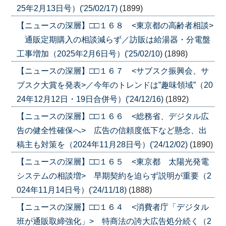
25年2月13日号）('25/02/17)
(1899)
【ニュースの深層】□□１６８ <東京都の高齢者相談>
通販定期購入の相談減らず／訪販は給湯器・分電盤
工事増加（2025年2月6日号）('25/02/10)
(1898)
【ニュースの深層】□□１６７ <サブスク振興会、サ
ブスク大賞を発表>／今年のトレンドは”趣味領域”（20
24年12月12日・19日合併号）('24/12/16)
(1892)
【ニュースの深層】□□１６６ <総務省、デジタル広
告の健全性確保へ> 広告の信頼度低下など懸念、出
稿主も対策を（2024年11月28日号）('24/12/02)
(1890)
【ニュースの深層】□□１６５ <東京都 太陽光発電
システムの相談増> 早期契約を迫らず説明が重要（2
024年11月14日号）('24/11/18)
(1888)
【ニュースの深層】□□１６４ <消費者庁「デジタル
班が通販取締強化」> 特商法の誇大広告処分続く（2