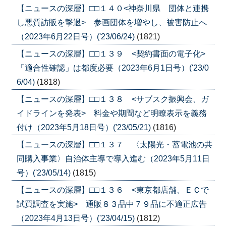
【ニュースの深層】□□１４０<神奈川県 団体と連携
し悪質訪販を撃退> 参画団体を増やし、被害防止へ
（2023年6月22日号）('23/06/24)
(1821)
【ニュースの深層】□□１３９ <契約書面の電子化>
「適合性確認」は都度必要（2023年6月1日号）('23/0
6/04)
(1818)
【ニュースの深層】□□１３８ <サブスク振興会、ガ
イドラインを発表> 料金や期間など明瞭表示を義務
付け（2023年5月18日号）('23/05/21)
(1816)
【ニュースの深層】□□１３７ 〈太陽光・蓄電池の共
同購入事業〉自治体主導で導入進む（2023年5月11日
号）('23/05/14)
(1815)
【ニュースの深層】□□１３６ <東京都店舗、ＥＣで
試買調査を実施> 通販８３品中７９品に不適正広告
（2023年4月13日号）('23/04/15)
(1812)