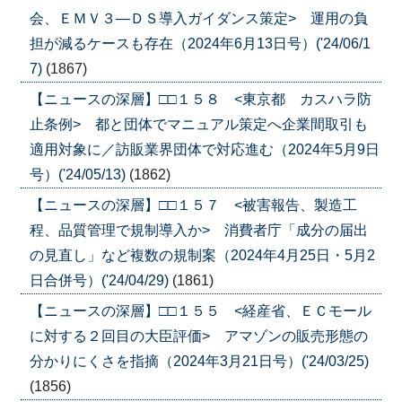
会、ＥＭＶ３―ＤＳ導入ガイダンス策定> 運用の負
担が減るケースも存在（2024年6月13日号）('24/06/1
7)
(1867)
【ニュースの深層】□□１５８ <東京都 カスハラ防
止条例> 都と団体でマニュアル策定へ企業間取引も
適用対象に／訪販業界団体で対応進む（2024年5月9日
号）('24/05/13)
(1862)
【ニュースの深層】□□１５７ <被害報告、製造工
程、品質管理で規制導入か> 消費者庁「成分の届出
の見直し」など複数の規制案（2024年4月25日・5月2
日合併号）('24/04/29)
(1861)
【ニュースの深層】□□１５５ <経産省、ＥＣモール
に対する２回目の大臣評価> アマゾンの販売形態の
分かりにくさを指摘（2024年3月21日号）('24/03/25)
(1856)