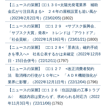
【ニュースの深層】□□１３０<太陽光発電業界 補助
金広がり注目高まる> ２４年の屋根設置も追い風か
（2023年2月2日号）('23/02/05)
(1802)
【ニュースの深層】 □□１２９ <サブスク振興会、
「サブスク大賞」発表> トレンドは「アウトドア」
「社会貢献」（2022年1月19日号）('23/01/21)
(1800)
【ニュースの深層】 □□１２８<「景表法」確約手続
きを導入へ> 社名公表するかは未確定（2022年12月8
日・15日合併号）('22/12/11)
(1797)
【ニュースの深層】 □□１２７ <改正消費者契約
法 取消権の行使が１０年に> 「ＡＤＲ機能強化が
業界に影響」（2022年12月1日号）('22/12/04)
(1796)
【ニュースの深層】□□１２６〈住設訪販の工事トラブ
ル〉 相談内容は変わらず、求められる対応力（2022
年11月3日号）('22/11/06)
(1792)