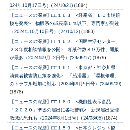
024年10月17日号）('24/10/21)
(1884)
【ニュースの深層】□□１６３ <経産省、ＥＣ市場規
模を発表> 物販系の成長率５％以下、専門家が警鐘
（2024年10月10日号）('24/10/12)
(1883)
【ニュースの深層】□□１６２ <国民生活センター、
２３年度相談情報を公開> 相談件数８９万件、通販
が最多（2024年9月12日号）('24/09/17)
(1879)
【ニュースの深層】□□１６１ <東京都・神奈川県
消費者被害防止策を強化> 「給湯器」「屋根修理」
のトラブル増加に対応（2024年9月5日号）('24/09/09)
(1878)
【ニュースの深層】□□１６０ <機能性表示食品
「２０２０」準拠の届出に各社苦戦> 新規届出受理
激減の恐れも（2024年8月1日号）('24/08/05)
(1874)
【ニュースの深層】□□１５９ <日本クレジット協