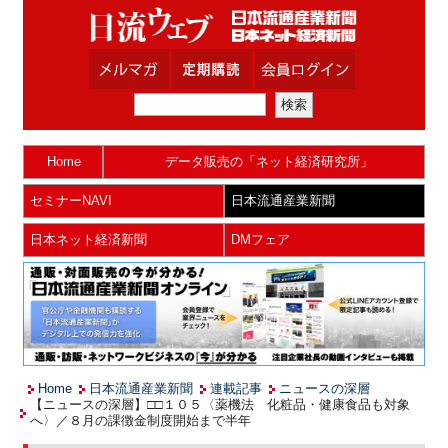
Home
データ販売の「ネット経済研究所」
セミナーNAVI
日本流通産業新聞
日本ネット経済新聞
DMフェア
Home
日本流通産業新聞
連載記事
ニュースの深層
【ニュースの深層】□□１０５〈薬機法 化粧品・健康食品も対象
へ〉／８月の課徴金制度開始まで半年