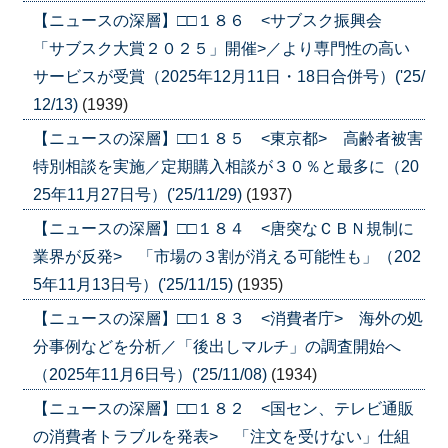
【ニュースの深層】□□１８６ <サブスク振興会
「サブスク大賞２０２５」開催>／より専門性の高い
サービスが受賞（2025年12月11日・18日合併号）('25/
12/13)
(1939)
【ニュースの深層】□□１８５ <東京都> 高齢者被害
特別相談を実施／定期購入相談が３０％と最多に（20
25年11月27日号）('25/11/29)
(1937)
【ニュースの深層】□□１８４ <唐突なＣＢＮ規制に
業界が反発> 「市場の３割が消える可能性も」（202
5年11月13日号）('25/11/15)
(1935)
【ニュースの深層】□□１８３ <消費者庁> 海外の処
分事例などを分析／「後出しマルチ」の調査開始へ
（2025年11月6日号）('25/11/08)
(1934)
【ニュースの深層】□□１８２ <国セン、テレビ通販
の消費者トラブルを発表> 「注文を受けない」仕組