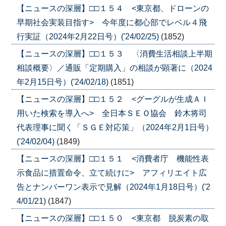
【ニュースの深層】□□１５４ <東京都、ドローンの
早期社会実装目指す> 今年度に都心部でレベル４飛
行実証（2024年2月22日号）('24/02/25)
(1852)
【ニュースの深層】□□１５３ 〈消費生活相談上半期
相談概要〉／通販「定期購入」の相談が顕著に（2024
年2月15日号）('24/02/18)
(1851)
【ニュースの深層】□□１５２ <グーグルが生成ＡＩ
用いた検索を導入へ> 全日本ＳＥＯ協会 鈴木将司
代表理事に聞く「ＳＧＥ対応策」（2024年2月1日号）
('24/02/04)
(1849)
【ニュースの深層】□□１５１ <消費者庁 機能性表
示食品に措置命令、立て続けに> アフィリエイト広
告とナンバーワン表示で見解（2024年1月18日号）('2
4/01/21)
(1847)
【ニュースの深層】□□１５０ <東京都 脱炭素の取