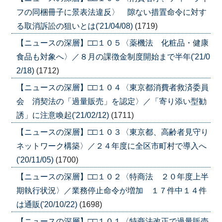
フの同梱冊子に景表法違反〉 隙ない措置命令に対す
る取消訴訟の狙いとは('21/04/08)
(1719)
【ニュースの深層】□□１０５〈薬機法 化粧品・健康
食品も対象へ〉／８月の課徴金制度開始まで半年('21/0
2/18)
(1712)
【ニュースの深層】□□１０４〈東京都消費者救済委員
会 消契法の「過量販売」を認定〉／「寄り添い型勧
誘」に注意喚起('21/02/12)
(1711)
【ニュースの深層】□□１０３〈東京都、高齢者見守り
ネットワーク構築〉／２４年度に全区市町村で導入へ
('20/11/05)
(1700)
【ニュースの深層】□□１０２〈特商法 ２０年度上半
期執行状況〉／業務停止命令が増加 １７件中１４件
は通販('20/10/22)
(1698)
【ニュースの深層】□□１０１〈特商法改正で過量販売