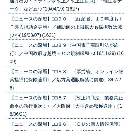
届け出ガイドラインを改正／改正注目点は「軽症者デ
ータ」など五つ('19/04/19)
(1627)
【ニュースの深層】□□９０ 〈経産省、１９年度もＩ
Ｔ導入補助金実施〉／補助額の上限拡大も採択数は減
少か('19/03/07)
(1621)
【ニュースの深層】□□８９〈中国電子商取引法が施
行〉／中国政府は越境ＥＣの規制緩和へ('18/11/29)
(16
09)
【ニュースの深層】□□８８ 〈厚労省、オンライン服
薬指導に保険適用〉／処方薬通販解禁に前進('18/07/2
6)
【ニュースの深層】□□８７ 〈改正特商法 業務禁止
命令の執行相次ぐ〉／大阪府「大手含め積極適用」('1
8/06/21)
【ニュースの深層】□□８６ 〈ＥＵの個人情報保護〉