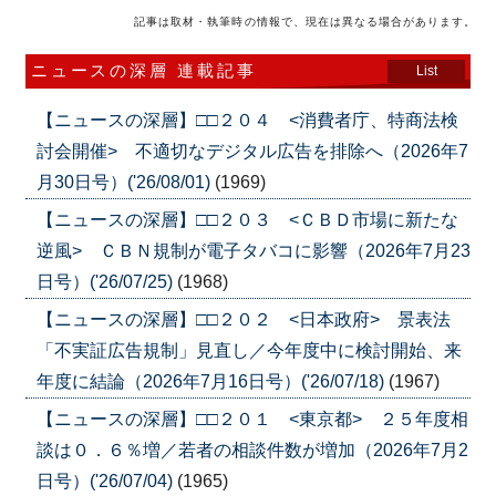
記事は取材・執筆時の情報で、現在は異なる場合があります。
ニュースの深層 連載記事
List
【ニュースの深層】□□２０４ <消費者庁、特商法検
討会開催> 不適切なデジタル広告を排除へ（2026年7
月30日号）('26/08/01)
(1969)
【ニュースの深層】□□２０３ <ＣＢＤ市場に新たな
逆風> ＣＢＮ規制が電子タバコに影響（2026年7月23
日号）('26/07/25)
(1968)
【ニュースの深層】□□２０２ <日本政府> 景表法
「不実証広告規制」見直し／今年度中に検討開始、来
年度に結論（2026年7月16日号）('26/07/18)
(1967)
【ニュースの深層】□□２０１ <東京都> ２５年度相
談は０．６％増／若者の相談件数が増加（2026年7月2
日号）('26/07/04)
(1965)