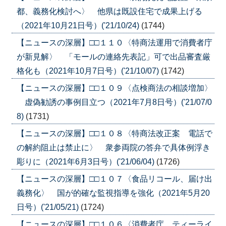
都、義務化検討へ〉 他県は既設住宅で成果上げる
（2021年10月21日号）('21/10/24)
(1744)
【ニュースの深層】□□１１０〈特商法運用で消費者庁
が新見解〉 「モールの連絡先表記」可で出品審査厳
格化も（2021年10月7日号）('21/10/07)
(1742)
【ニュースの深層】□□１０９〈点検商法の相談増加〉
虚偽勧誘の事例目立つ（2021年7月8日号）('21/07/0
8)
(1731)
【ニュースの深層】□□１０８〈特商法改正案 電話で
の解約阻止は禁止に〉 衆参両院の答弁で具体例浮き
彫りに（2021年6月3日号）('21/06/04)
(1726)
【ニュースの深層】□□１０７〈食品リコール、届け出
義務化〉 国が的確な監視指導を強化（2021年5月20
日号）('21/05/21)
(1724)
【ニュースの深層】□□１０６〈消費者庁、ティーライ