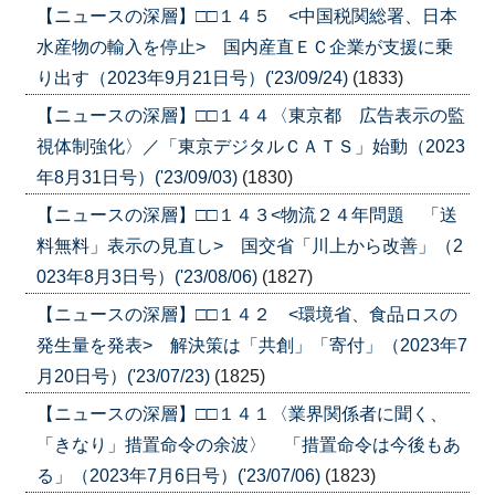
【ニュースの深層】□□１４５ <中国税関総署、日本
水産物の輸入を停止> 国内産直ＥＣ企業が支援に乗
り出す（2023年9月21日号）('23/09/24)
(1833)
【ニュースの深層】□□１４４〈東京都 広告表示の監
視体制強化〉／「東京デジタルＣＡＴＳ」始動（2023
年8月31日号）('23/09/03)
(1830)
【ニュースの深層】□□１４３<物流２４年問題 「送
料無料」表示の見直し> 国交省「川上から改善」（2
023年8月3日号）('23/08/06)
(1827)
【ニュースの深層】□□１４２ <環境省、食品ロスの
発生量を発表> 解決策は「共創」「寄付」（2023年7
月20日号）('23/07/23)
(1825)
【ニュースの深層】□□１４１〈業界関係者に聞く、
「きなり」措置命令の余波〉 「措置命令は今後もあ
る」（2023年7月6日号）('23/07/06)
(1823)