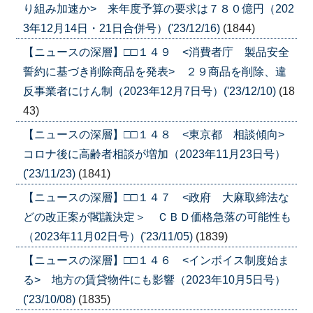
り組み加速か> 来年度予算の要求は７８０億円（202
3年12月14日・21日合併号）('23/12/16)
(1844)
【ニュースの深層】□□１４９ <消費者庁 製品安全
誓約に基づき削除商品を発表> ２９商品を削除、違
反事業者にけん制（2023年12月7日号）('23/12/10)
(18
43)
【ニュースの深層】□□１４８ <東京都 相談傾向>
コロナ後に高齢者相談が増加（2023年11月23日号）
('23/11/23)
(1841)
【ニュースの深層】□□１４７ <政府 大麻取締法な
どの改正案が閣議決定＞ ＣＢＤ価格急落の可能性も
（2023年11月02日号）('23/11/05)
(1839)
【ニュースの深層】□□１４６ <インボイス制度始ま
る> 地方の賃貸物件にも影響（2023年10月5日号）
('23/10/08)
(1835)