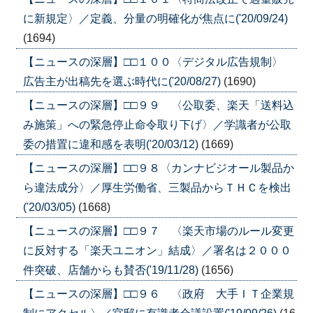
に新規定〉／定義、分量の明確化が焦点に('20/09/24)
(1694)
【ニュースの深層】□□１００〈デジタル広告規制〉
広告主が出稿先を選ぶ時代に('20/08/27)
(1690)
【ニュースの深層】□□９９ 〈公取委、楽天「送料込
み施策」への緊急停止命令取り下げ〉／学識者が公取
委の措置に違和感を表明('20/03/12)
(1669)
【ニュースの深層】□□９８〈カンナビジオール製品か
ら違法成分〉／厚生労働省、三製品からＴＨＣを検出
('20/03/05)
(1668)
【ニュースの深層】□□９７ 〈楽天市場のルール変更
に反対する「楽天ユニオン」結成〉／署名は２０００
件突破、店舗からも賛否('19/11/28)
(1656)
【ニュースの深層】□□９６ 〈政府 大手ＩＴ企業規