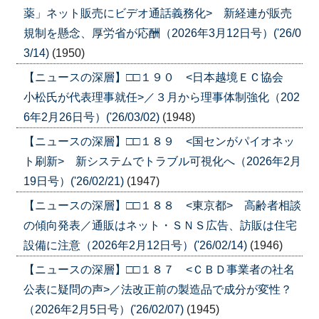
薬」ネット販売にビデオ通話義務化> 新経連が販売
規制を懸念、厚労省が応酬（2026年3月12日号）('26/0
3/14)
(1950)
【ニュースの深層】□□１９０ <日本越境ＥＣ協会
小松氏が代表理事就任>／３月から理事体制強化（202
6年2月26日号）('26/03/02)
(1948)
【ニュースの深層】□□１８９ <国センがパイオネッ
ト刷新> 新システムでトラブル可視化へ（2026年2月
19日号）('26/02/21)
(1947)
【ニュースの深層】□□１８８ <東京都> 高齢者相談
の傾向発表／通販はネット・ＳＮＳ広告、訪販は住宅
設備に注意（2026年2月12日号）('26/02/14)
(1946)
【ニュースの深層】□□１８７ <ＣＢＤ事業者の社名
公表に疑問の声>／法改正前の製造品で成分が変性？
（2026年2月5日号）('26/02/07)
(1945)