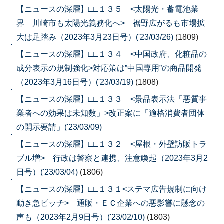
【ニュースの深層】□□１３５ <太陽光・蓄電池業
界 川崎市も太陽光義務化へ> 裾野広がるも市場拡
大は足踏み（2023年3月23日号）('23/03/26)
(1809)
【ニュースの深層】□□１３４ <中国政府、化粧品の
成分表示の規制強化>対応策は”中国専用”の商品開発
（2023年3月16日号）('23/03/19)
(1808)
【ニュースの深層】□□１３３ <景品表示法「悪質事
業者への効果は未知数」>改正案に「適格消費者団体
の開示要請」('23/03/09)
【ニュースの深層】□□１３２ <屋根・外壁訪販トラ
ブル増> 行政は警察と連携、注意喚起（2023年3月2
日号）('23/03/04)
(1806)
【ニュースの深層】□□１３１<ステマ広告規制に向け
動き急ピッチ> 通販・ＥＣ企業への悪影響に懸念の
声も（2023年2月9日号）('23/02/10)
(1803)