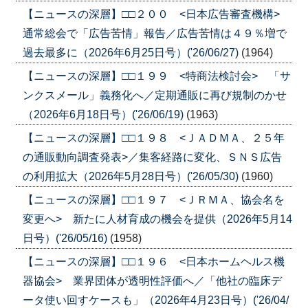
【ニュースの深層】□□２００ <日本広告審査機構>
通常総会で「広告苦情」報告／広告苦情は４９％増で
過去最多に（2026年6月25日号）('26/06/27)
(1964)
【ニュースの深層】□□１９９ <特商法検討会> 「サ
ンクスメール」義務化へ／定期通販に再び規制のかせ
（2026年6月18日号）('26/06/19)
(1963)
【ニュースの深層】□□１９８ <ＪＡＤＭＡ、２５年
の通販動向調査発表>／集客経路に変化、ＳＮＳ広告
の利用拡大（2026年5月28日号）('26/05/30)
(1960)
【ニュースの深層】□□１９７ <ＪＲＭＡ、協会名を
変更へ> 新たに人材育成の機会を提供（2026年5月14
日号）('26/05/16)
(1958)
【ニュースの深層】□□１９６ <日本ホームヘルス機
器協会> 業界団体が透明性評価へ／「他社の臨床デ
ータ使い回すケースも」（2026年4月23日号）('26/04/