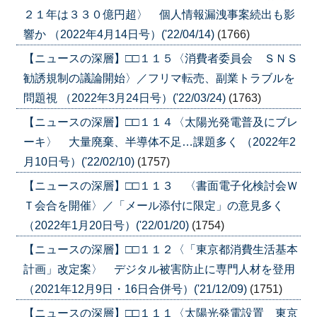
２１年は３３０億円超〉 個人情報漏洩事案続出も影
響か （2022年4月14日号）('22/04/14)
(1766)
【ニュースの深層】□□１１５〈消費者委員会 ＳＮＳ
勧誘規制の議論開始〉／フリマ転売、副業トラブルを
問題視 （2022年3月24日号）('22/03/24)
(1763)
【ニュースの深層】□□１１４〈太陽光発電普及にブレ
ーキ〉 大量廃棄、半導体不足…課題多く （2022年2
月10日号）('22/02/10)
(1757)
【ニュースの深層】□□１１３ 〈書面電子化検討会Ｗ
Ｔ会合を開催〉／「メール添付に限定」の意見多く
（2022年1月20日号）('22/01/20)
(1754)
【ニュースの深層】□□１１２〈「東京都消費生活基本
計画」改定案〉 デジタル被害防止に専門人材を登用
（2021年12月9日・16日合併号）('21/12/09)
(1751)
【ニュースの深層】□□１１１〈太陽光発電設置 東京