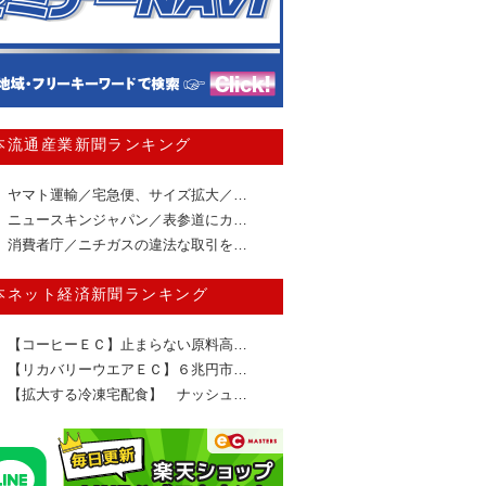
本流通産業新聞ランキング
ヤマト運輸／宅急便、サイズ拡大／…
ニュースキンジャパン／表参道にカ…
消費者庁／ニチガスの違法な取引を…
本ネット経済新聞ランキング
【コーヒーＥＣ】止まらない原料高…
【リカバリーウエアＥＣ】６兆円市…
【拡大する冷凍宅配食】 ナッシュ…