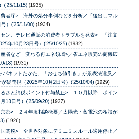
25/11/15)
(1935)
消費者庁> 海外の処分事例などを分析／「後出しマル
('25/11/08)
(1934)
国セン、テレビ通販の消費者トラブルを発表> 「注文
10月23日号）('25/10/25)
(1932)
経産省など 変わる再エネ領域>／省エネ販売の商機広
0/18)
(1931)
ジャパネットたかた、「おせち値引き」が景表法違反／
視（2025年10月2日号）('25/10/04)
(1929)
ふるさと納税ポイント付与禁止> １０月以降、ポイン
日号）('25/09/20)
(1927)
東京都> ２４年度相談概要／太陽光・蓄電池の相談が
3)
(1926)
米国関税> 全世界対象にデミニミスルール適用停止／