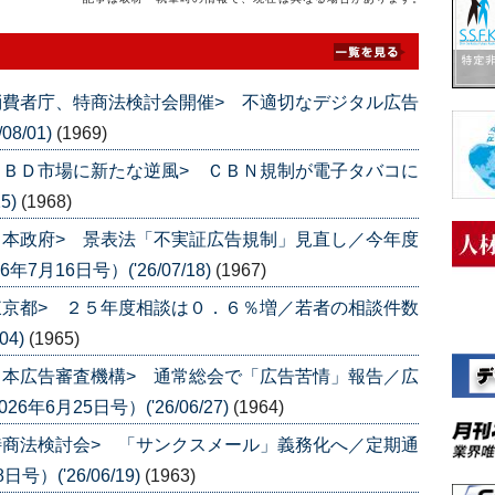
消費者庁、特商法検討会開催> 不適切なデジタル広告
8/01)
(1969)
ＣＢＤ市場に新たな逆風> ＣＢＮ規制が電子タバコに
5)
(1968)
日本政府> 景表法「不実証広告規制」見直し／今年度
月16日号）('26/07/18)
(1967)
東京都> ２５年度相談は０．６％増／若者の相談件数
04)
(1965)
日本広告審査機構> 通常総会で「広告苦情」報告／広
6月25日号）('26/06/27)
(1964)
特商法検討会> 「サンクスメール」義務化へ／定期通
）('26/06/19)
(1963)