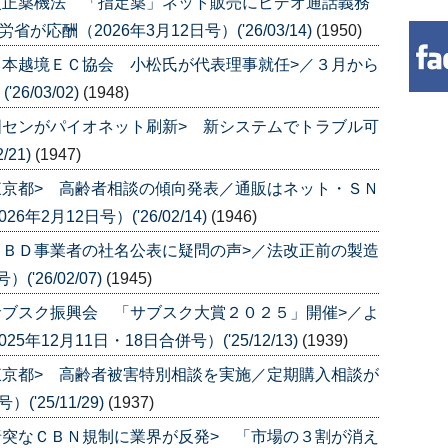
改正薬機法 「指定薬」ネット販売にビデオ通話義務
応酬（2026年3月12日号）('26/03/14)
(1950)
日本越境ＥＣ協会 小松氏が代表理事就任>／３月から
6/03/02)
(1948)
国センがパイオネット刷新> 新システムでトラブル可
/21)
(1947)
東京都> 高齢者相談の傾向発表／通販はネット・ＳＮ
2月12日号）('26/02/14)
(1946)
ＣＢＤ事業者の社名公表に疑問の声>／法改正前の製造
'26/02/07)
(1945)
サブスク振興会 「サブスク大賞２０２５」開催>／よ
12月11日・18日合併号）('25/12/13)
(1939)
東京都> 高齢者被害特別相談を実施／定期購入相談が
'25/11/29)
(1937)
唐突なＣＢＮ規制に業界が反発> 「市場の３割が消え