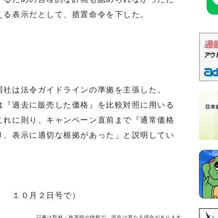
える表示だとして、措置命令を下した。
社は法令ガイドラインの準拠を主張した。
『過去に販売した価格』を比較対照に用いる
これに則り、キャンペーン直前まで『通常価格
り、表示に適切な根拠があった」と説明してい
」 １０月２日号で）
記事は取材・執筆時の情報で、現在は異なる場合があります。