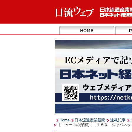
Home
日本流通産業新聞
連載記事
【ニュースの深層】□□１８０ ジャパネッ