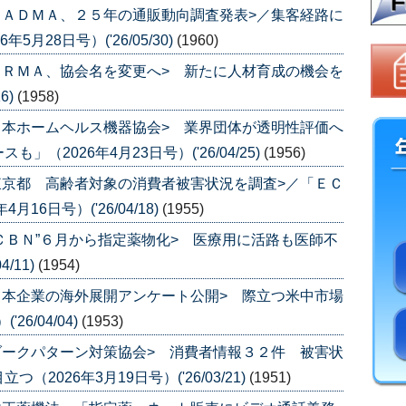
ＪＡＤＭＡ、２５年の通販動向調査発表>／集客経路に
月28日号）('26/05/30)
(1960)
ＪＲＭＡ、協会名を変更へ> 新たに人材育成の機会を
6)
(1958)
日本ホームヘルス機器協会> 業界団体が透明性評価へ
（2026年4月23日号）('26/04/25)
(1956)
東京都 高齢者対象の消費者被害状況を調査>／「ＥＣ
6日号）('26/04/18)
(1955)
”ＣＢＮ”６月から指定薬物化> 医療用に活路も医師不
/11)
(1954)
日本企業の海外展開アンケート公開> 際立つ米中市場
6/04/04)
(1953)
ダークパターン対策協会> 消費者情報３２件 被害状
026年3月19日号）('26/03/21)
(1951)