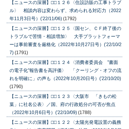
【ニュースの深層】□□１２６〈住設訪販の工事トラブ
ル〉 相談内容は変わらず、求められる対応力（2022
年11月3日号）('22/11/06)
(1792)
【ニュースの深層】□□１２５〈国セン、ＣＦ終了後の
トラブルで苦情・相談増加〉 大手プラットフォーマ
ーは事前審査を厳格化（2022年10月27日号）('22/10/2
7)
(1791)
【ニュースの深層】□□１２４〈消費者委員会 ”書面
の電子化”報告書を高評価〉 「クーリング・オフの流
れを明確に」の声も（2022年10月20日号）('22/10/20)
(1790)
【ニュースの深層】□□１２３〈大阪市 「きもの松
葉」に社名公表〉／国、府の行政処分の可否が焦点
（2022年10月6日号）('22/10/09)
(1788)
【ニュースの深層】□□１２２〈太陽光発電設置の義務