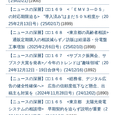
('25/02/21)
(1900)
【ニュースの深層】□□１６９ <「ＥＭＶ３―ＤＳ」
の対応期限迫る> ”導入済み”はまだ５０％程度か（20
25年2月13日号）('25/02/17)
(1899)
【ニュースの深層】□□１６８ <東京都の高齢者相談>
通販定期購入の相談減らず／訪販は給湯器・分電盤
工事増加（2025年2月6日号）('25/02/10)
(1898)
【ニュースの深層】□□１６７ <サブスク振興会、サ
ブスク大賞を発表>／今年のトレンドは”趣味領域”（20
24年12月12日・19日合併号）('24/12/16)
(1892)
【ニュースの深層】□□１６６ <総務省、デジタル広
告の健全性確保へ> 広告の信頼度低下など懸念、出
稿主も対策を（2024年11月28日号）('24/12/02)
(1890)
【ニュースの深層】□□１６５ <東京都 太陽光発電
システムの相談増> 早期契約を迫らず説明が重要（2