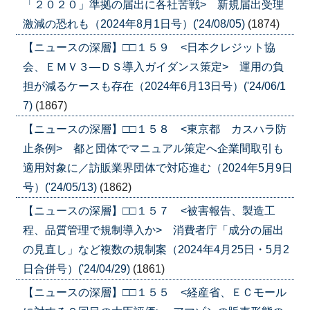
「２０２０」準拠の届出に各社苦戦> 新規届出受理
激減の恐れも（2024年8月1日号）('24/08/05)
(1874)
【ニュースの深層】□□１５９ <日本クレジット協
会、ＥＭＶ３―ＤＳ導入ガイダンス策定> 運用の負
担が減るケースも存在（2024年6月13日号）('24/06/1
7)
(1867)
【ニュースの深層】□□１５８ <東京都 カスハラ防
止条例> 都と団体でマニュアル策定へ企業間取引も
適用対象に／訪販業界団体で対応進む（2024年5月9日
号）('24/05/13)
(1862)
【ニュースの深層】□□１５７ <被害報告、製造工
程、品質管理で規制導入か> 消費者庁「成分の届出
の見直し」など複数の規制案（2024年4月25日・5月2
日合併号）('24/04/29)
(1861)
【ニュースの深層】□□１５５ <経産省、ＥＣモール