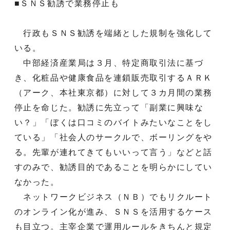
■ＳＮＳ勧誘で業務停止も
行政もＳＮＳ勧誘を端緒とした規制を強化して
いる。
中部経済産業局は３月、特定商取引法に基づ
き、化粧品や健康食品を連鎖販売取引するＡＲＫ
（アーク、本社東京都）に対して３カ月間の業務
停止を命じた。勧誘に先立って「副業に興味な
い？」「ぼくは口コミのバイトみたいなことをし
ている」「社会人のサークルで、ボーリングをや
る。先輩が連れてきてもいいって言う」などと話
すのみで、勧誘目的であることを明らかにしてい
なかった。
ネットワークビジネス（ＮＢ）でもリクルート
のオンライン化が進み、ＳＮＳを活用するケース
も目立つ。主宰企業で運用ルールをきちんと規定