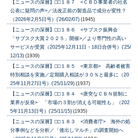
【ニュースの深層】□□１８７ <ＣＢＤ事業者の社名
公表に疑問の声>／法改正前の製造品で成分が変性？
（2026年2月5日号）('26/02/07)
(1945)
【ニュースの深層】□□１８６ <サブスク振興会
「サブスク大賞２０２５」開催>／より専門性の高い
サービスが受賞（2025年12月11日・18日合併号）('25/
12/13)
(1939)
【ニュースの深層】□□１８５ <東京都> 高齢者被害
特別相談を実施／定期購入相談が３０％と最多に（20
25年11月27日号）('25/11/29)
(1937)
【ニュースの深層】□□１８４ <唐突なＣＢＮ規制に
業界が反発> 「市場の３割が消える可能性も」（202
5年11月13日号）('25/11/15)
(1935)
【ニュースの深層】□□１８３ <消費者庁> 海外の処
分事例などを分析／「後出しマルチ」の調査開始へ