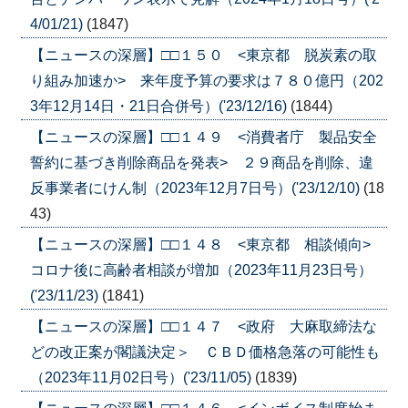
4/01/21)
(1847)
【ニュースの深層】□□１５０ <東京都 脱炭素の取
り組み加速か> 来年度予算の要求は７８０億円（202
3年12月14日・21日合併号）('23/12/16)
(1844)
【ニュースの深層】□□１４９ <消費者庁 製品安全
誓約に基づき削除商品を発表> ２９商品を削除、違
反事業者にけん制（2023年12月7日号）('23/12/10)
(18
43)
【ニュースの深層】□□１４８ <東京都 相談傾向>
コロナ後に高齢者相談が増加（2023年11月23日号）
('23/11/23)
(1841)
【ニュースの深層】□□１４７ <政府 大麻取締法な
どの改正案が閣議決定＞ ＣＢＤ価格急落の可能性も
（2023年11月02日号）('23/11/05)
(1839)