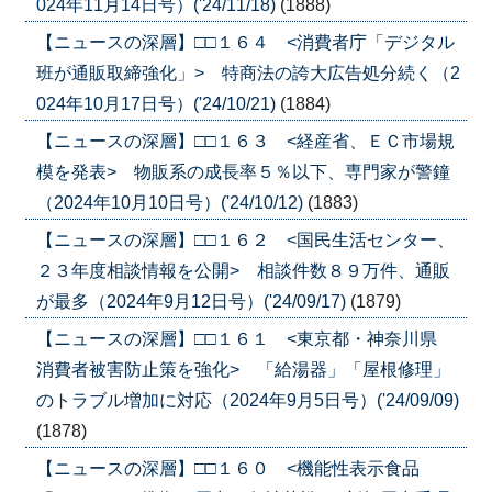
024年11月14日号）('24/11/18)
(1888)
【ニュースの深層】□□１６４ <消費者庁「デジタル
班が通販取締強化」> 特商法の誇大広告処分続く（2
024年10月17日号）('24/10/21)
(1884)
【ニュースの深層】□□１６３ <経産省、ＥＣ市場規
模を発表> 物販系の成長率５％以下、専門家が警鐘
（2024年10月10日号）('24/10/12)
(1883)
【ニュースの深層】□□１６２ <国民生活センター、
２３年度相談情報を公開> 相談件数８９万件、通販
が最多（2024年9月12日号）('24/09/17)
(1879)
【ニュースの深層】□□１６１ <東京都・神奈川県
消費者被害防止策を強化> 「給湯器」「屋根修理」
のトラブル増加に対応（2024年9月5日号）('24/09/09)
(1878)
【ニュースの深層】□□１６０ <機能性表示食品