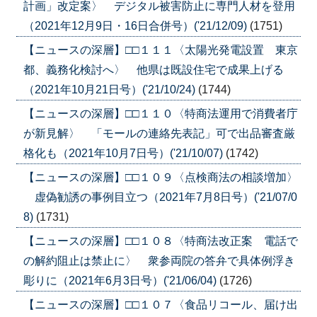
計画」改定案〉 デジタル被害防止に専門人材を登用
（2021年12月9日・16日合併号）('21/12/09)
(1751)
【ニュースの深層】□□１１１〈太陽光発電設置 東京
都、義務化検討へ〉 他県は既設住宅で成果上げる
（2021年10月21日号）('21/10/24)
(1744)
【ニュースの深層】□□１１０〈特商法運用で消費者庁
が新見解〉 「モールの連絡先表記」可で出品審査厳
格化も（2021年10月7日号）('21/10/07)
(1742)
【ニュースの深層】□□１０９〈点検商法の相談増加〉
虚偽勧誘の事例目立つ（2021年7月8日号）('21/07/0
8)
(1731)
【ニュースの深層】□□１０８〈特商法改正案 電話で
の解約阻止は禁止に〉 衆参両院の答弁で具体例浮き
彫りに（2021年6月3日号）('21/06/04)
(1726)
【ニュースの深層】□□１０７〈食品リコール、届け出