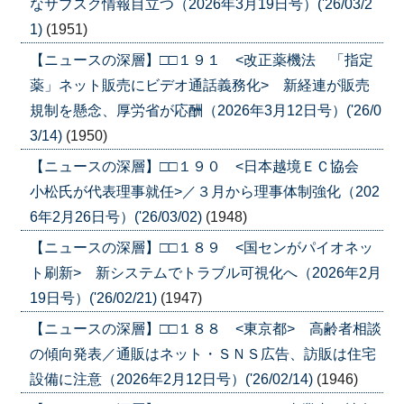
なサブスク情報目立つ（2026年3月19日号）('26/03/2
1)
(1951)
【ニュースの深層】□□１９１ <改正薬機法 「指定
薬」ネット販売にビデオ通話義務化> 新経連が販売
規制を懸念、厚労省が応酬（2026年3月12日号）('26/0
3/14)
(1950)
【ニュースの深層】□□１９０ <日本越境ＥＣ協会
小松氏が代表理事就任>／３月から理事体制強化（202
6年2月26日号）('26/03/02)
(1948)
【ニュースの深層】□□１８９ <国センがパイオネッ
ト刷新> 新システムでトラブル可視化へ（2026年2月
19日号）('26/02/21)
(1947)
【ニュースの深層】□□１８８ <東京都> 高齢者相談
の傾向発表／通販はネット・ＳＮＳ広告、訪販は住宅
設備に注意（2026年2月12日号）('26/02/14)
(1946)