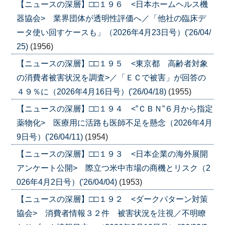
【ニュースの深層】□□１９６ <日本ホームヘルス機
器協会> 業界団体が透明性評価へ／「他社の臨床デ
ータ使い回すケースも」（2026年4月23日号）('26/04/
25)
(1956)
【ニュースの深層】□□１９５ <東京都 高齢者対象
の消費者被害状況を調査>／「ＥＣで被害」が回答の
４９％に（2026年4月16日号）('26/04/18)
(1955)
【ニュースの深層】□□１９４ <”ＣＢＮ”６月から指定
薬物化> 医療用に活路も医師不足を懸念（2026年4月
9日号）('26/04/11)
(1954)
【ニュースの深層】□□１９３ <日本企業の海外展開
アンケート公開> 際立つ米中市場の商機とリスク（2
026年4月2日号）('26/04/04)
(1953)
【ニュースの深層】□□１９２ <ダークパターン対策
協会> 消費者情報３２件 被害状況を注視／不明瞭