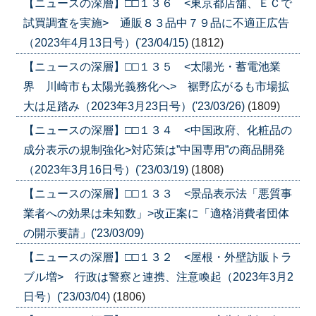
【ニュースの深層】□□１３６ <東京都店舗、ＥＣで
試買調査を実施> 通販８３品中７９品に不適正広告
（2023年4月13日号）('23/04/15)
(1812)
【ニュースの深層】□□１３５ <太陽光・蓄電池業
界 川崎市も太陽光義務化へ> 裾野広がるも市場拡
大は足踏み（2023年3月23日号）('23/03/26)
(1809)
【ニュースの深層】□□１３４ <中国政府、化粧品の
成分表示の規制強化>対応策は”中国専用”の商品開発
（2023年3月16日号）('23/03/19)
(1808)
【ニュースの深層】□□１３３ <景品表示法「悪質事
業者への効果は未知数」>改正案に「適格消費者団体
の開示要請」('23/03/09)
【ニュースの深層】□□１３２ <屋根・外壁訪販トラ
ブル増> 行政は警察と連携、注意喚起（2023年3月2
日号）('23/03/04)
(1806)