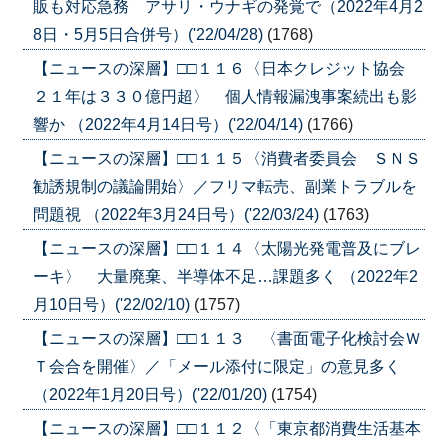
販も対応急務 アサリ・ウナギの発覚で（2022年4月2
8日・5月5日合併号）('22/04/28)
(1768)
【ニュースの深層】□□１１６〈日本クレジット協会
２１年は３３０億円超〉 個人情報漏洩事案続出も影
響か （2022年4月14日号）('22/04/14)
(1766)
【ニュースの深層】□□１１５〈消費者委員会 ＳＮＳ
勧誘規制の議論開始〉／フリマ転売、副業トラブルを
問題視 （2022年3月24日号）('22/03/24)
(1763)
【ニュースの深層】□□１１４〈太陽光発電普及にブレ
ーキ〉 大量廃棄、半導体不足…課題多く （2022年2
月10日号）('22/02/10)
(1757)
【ニュースの深層】□□１１３ 〈書面電子化検討会Ｗ
Ｔ会合を開催〉／「メール添付に限定」の意見多く
（2022年1月20日号）('22/01/20)
(1754)
【ニュースの深層】□□１１２〈「東京都消費生活基本