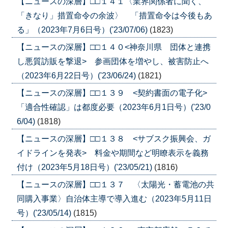
【ニュースの深層】□□１４１〈業界関係者に聞く、
「きなり」措置命令の余波〉 「措置命令は今後もあ
る」（2023年7月6日号）('23/07/06)
(1823)
【ニュースの深層】□□１４０<神奈川県 団体と連携
し悪質訪販を撃退> 参画団体を増やし、被害防止へ
（2023年6月22日号）('23/06/24)
(1821)
【ニュースの深層】□□１３９ <契約書面の電子化>
「適合性確認」は都度必要（2023年6月1日号）('23/0
6/04)
(1818)
【ニュースの深層】□□１３８ <サブスク振興会、ガ
イドラインを発表> 料金や期間など明瞭表示を義務
付け（2023年5月18日号）('23/05/21)
(1816)
【ニュースの深層】□□１３７ 〈太陽光・蓄電池の共
同購入事業〉自治体主導で導入進む（2023年5月11日
号）('23/05/14)
(1815)