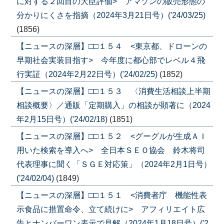
に対する２回目の大臣評価> アマゾンの販売形態の
分かりにくさを指摘（2024年3月21日号）('24/03/25)
(1856)
【ニュースの深層】□□１５４ <東京都、ドローンの
早期社会実装目指す> 今年度に都心部でレベル４飛
行実証（2024年2月22日号）('24/02/25)
(1852)
【ニュースの深層】□□１５３ 〈消費生活相談上半期
相談概要〉／通販「定期購入」の相談が顕著に（2024
年2月15日号）('24/02/18)
(1851)
【ニュースの深層】□□１５２ <グーグルが生成ＡＩ
用いた検索を導入へ> 全日本ＳＥＯ協会 鈴木将司
代表理事に聞く「ＳＧＥ対応策」（2024年2月1日号）
('24/02/04)
(1849)
【ニュースの深層】□□１５１ <消費者庁 機能性表
示食品に措置命令、立て続けに> アフィリエイト広
告とナンバーワン表示で見解（2024年1月18日号）('2