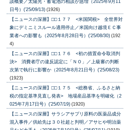
談概要／太陽光・蓄電池の相談が急増（2025年9月11
日号）('25/09/13)
(1926)
【ニュースの深層】□□１７７ <米国関税> 全世界対
象にデミニミスルール適用停止／米国向け越境ＥＣ事
業者への影響も（2025年8月28日号）('25/08/30)
(192
4)
【ニュースの深層】□□１７６ <初の措置命令取消判
決> 消費者庁の違反認定に「ＮＯ」／上級審の判断
次第で執行に影響か（2025年8月21日号）('25/08/23)
(1923)
【ニュースの深層】□□１７５ <総務省、ふるさと納
税の指定基準見直し発表> 地場産品基準を明確化（2
025年7月17日号）('25/07/19)
(1920)
【ニュースの深層】サラシアサプリ原料の医薬品成分
混入事件／供給先は３０社超と判明／アサヒや明治薬