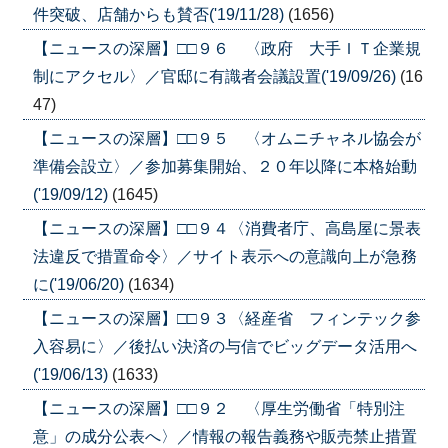
件突破、店舗からも賛否('19/11/28)
(1656)
【ニュースの深層】□□９６ 〈政府 大手ＩＴ企業規
制にアクセル〉／官邸に有識者会議設置('19/09/26)
(16
47)
【ニュースの深層】□□９５ 〈オムニチャネル協会が
準備会設立〉／参加募集開始、２０年以降に本格始動
('19/09/12)
(1645)
【ニュースの深層】□□９４〈消費者庁、高島屋に景表
法違反で措置命令〉／サイト表示への意識向上が急務
に('19/06/20)
(1634)
【ニュースの深層】□□９３〈経産省 フィンテック参
入容易に〉／後払い決済の与信でビッグデータ活用へ
('19/06/13)
(1633)
【ニュースの深層】□□９２ 〈厚生労働省「特別注
意」の成分公表へ〉／情報の報告義務や販売禁止措置