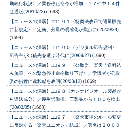
期執行状況〉／業務停止命令が増加 １７件中１４件
は通販('20/10/22)
(1698)
【ニュースの深層】□□１０１〈特商法改正で過量販売
に新規定〉／定義、分量の明確化が焦点に('20/09/24)
(1694)
【ニュースの深層】□□１００〈デジタル広告規制〉
広告主が出稿先を選ぶ時代に('20/08/27)
(1690)
【ニュースの深層】□□９９ 〈公取委、楽天「送料込
み施策」への緊急停止命令取り下げ〉／学識者が公取
委の措置に違和感を表明('20/03/12)
(1669)
【ニュースの深層】□□９８〈カンナビジオール製品か
ら違法成分〉／厚生労働省、三製品からＴＨＣを検出
('20/03/05)
(1668)
【ニュースの深層】□□９７ 〈楽天市場のルール変更
に反対する「楽天ユニオン」結成〉／署名は２０００