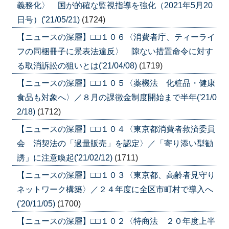
義務化〉 国が的確な監視指導を強化（2021年5月20
日号）('21/05/21)
(1724)
【ニュースの深層】□□１０６〈消費者庁、ティーライ
フの同梱冊子に景表法違反〉 隙ない措置命令に対す
る取消訴訟の狙いとは('21/04/08)
(1719)
【ニュースの深層】□□１０５〈薬機法 化粧品・健康
食品も対象へ〉／８月の課徴金制度開始まで半年('21/0
2/18)
(1712)
【ニュースの深層】□□１０４〈東京都消費者救済委員
会 消契法の「過量販売」を認定〉／「寄り添い型勧
誘」に注意喚起('21/02/12)
(1711)
【ニュースの深層】□□１０３〈東京都、高齢者見守り
ネットワーク構築〉／２４年度に全区市町村で導入へ
('20/11/05)
(1700)
【ニュースの深層】□□１０２〈特商法 ２０年度上半