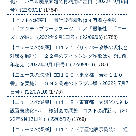
化〉 パネル廃棄問題で再利用に注目（2022年9月8日
号）('22/09/11)
(1784)
【ヒットの秘密】 累計販売着数は４万着を突破
〈「アクティブワークスーツ」〉／「機能性」「ニー
ズ」が鍵に（2022年9月1日号）('22/09/03)
(1783)
【ニュースの深層】□□１２１〈サイバー攻撃の現状と
対策を解説〉 ２２年のフィッシング詐欺はすでに前
年超え（2022年9月1日号）('22/09/01)
(1783)
【ニュースの深層】□□１２０〈東京都「若者１１０
番」を実施〉 ＳＮＳ関連のトラブル増（2022年7月7
日号）('22/07/10)
(1776)
【ニュースの深層】□□１１８〈東京都 太陽光パネル
設置義務化へ〉 検討会で調整 コストの課題も（20
22年5月12日号）('22/05/12)
(1769)
【ニュースの深層】□□１１７〈原産地表示偽装〉 通