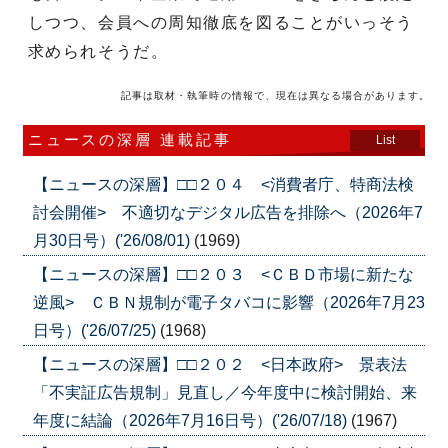
しつつ、会員への周知徹底を図ることがいっそう
求められそうだ。
記事は取材・執筆時の情報で、現在は異なる場合があります。
ニュースの深層 連載記事
List
【ニュースの深層】□□２０４ <消費者庁、特商法検
討会開催> 不適切なデジタル広告を排除へ（2026年7
月30日号）('26/08/01)
(1969)
【ニュースの深層】□□２０３ <ＣＢＤ市場に新たな
逆風> ＣＢＮ規制が電子タバコに影響（2026年7月23
日号）('26/07/25)
(1968)
【ニュースの深層】□□２０２ <日本政府> 景表法
「不実証広告規制」見直し／今年度中に検討開始、来
年度に結論（2026年7月16日号）('26/07/18)
(1967)