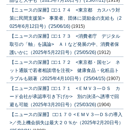
品など大手も（2025年7月10日号）('25/07/11)
(1919)
【ニュースの深層】□□１７４ <東京都 カスハラ対
策に民間支援策> 事業者、団体に奨励金の支給も（2
025年6月12日号）('25/06/16)
(1915)
【ニュースの深層】□□１７３ <消費者庁 デジタル
取引の「軸」を議論> ＡＩなど発展の中、消費者保
護いかに（2025年5月22日号）('25/05/26)
(1912)
【ニュースの深層】□□１７２ <東京都・国セン ネ
ット通販で若者相談増を注視> 健康食品・化粧品ト
ラブルも顕著（2025年4月10日号）('25/04/15)
(1907)
【ニュースの深層】□□１７１ <ＥＭＶ３―ＤＳ カ
ード会社が承認率引き下げか> 別の決済へ誘導で回
避も可能（2025年3月20日号）('25/03/26)
(1904)
【ニュースの深層】 □□１７０ <ＥＭＶ３―ＤＳの導入
>／売上機会損失は最大２０％か（2025年2月20日号）