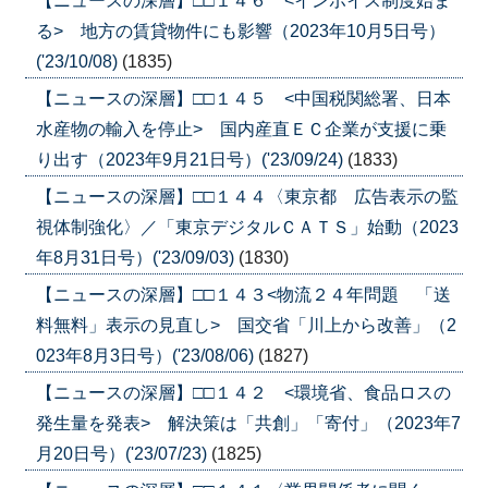
【ニュースの深層】□□１４６ <インボイス制度始ま
る> 地方の賃貸物件にも影響（2023年10月5日号）
('23/10/08)
(1835)
【ニュースの深層】□□１４５ <中国税関総署、日本
水産物の輸入を停止> 国内産直ＥＣ企業が支援に乗
り出す（2023年9月21日号）('23/09/24)
(1833)
【ニュースの深層】□□１４４〈東京都 広告表示の監
視体制強化〉／「東京デジタルＣＡＴＳ」始動（2023
年8月31日号）('23/09/03)
(1830)
【ニュースの深層】□□１４３<物流２４年問題 「送
料無料」表示の見直し> 国交省「川上から改善」（2
023年8月3日号）('23/08/06)
(1827)
【ニュースの深層】□□１４２ <環境省、食品ロスの
発生量を発表> 解決策は「共創」「寄付」（2023年7
月20日号）('23/07/23)
(1825)