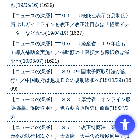
も('19/05/16)
(1629)
【ニュースの深層】□□９１ 〈機能性表示食品制度〉
届け出ガイドラインを改正／改正注目点は「軽症者デ
ータ」など五つ('19/04/19)
(1627)
【ニュースの深層】□□９０ 〈経産省、１９年度もＩ
Ｔ導入補助金実施〉／補助額の上限拡大も採択数は減
少か('19/03/07)
(1621)
【ニュースの深層】□□８９〈中国電子商取引法が施
行〉／中国政府は越境ＥＣの規制緩和へ('18/11/29)
(16
09)
【ニュースの深層】□□８８ 〈厚労省、オンライン服
薬指導に保険適用〉／処方薬通販解禁に前進('18/07/2
6)
【ニュースの深層】□□８７ 〈改正特商法 業務禁止
命令の執行相次ぐ〉／大阪府「大手含め積極適用」('1