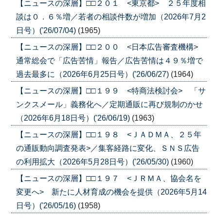
【ニュースの深層】□□２０１ <東京都> ２５年度相
談は０．６％増／若者の相談件数が増加（2026年7月2
日号）('26/07/04)
(1965)
【ニュースの深層】□□２００ <日本広告審査機構>
通常総会で「広告苦情」報告／広告苦情は４９％増で
過去最多に（2026年6月25日号）('26/06/27)
(1964)
【ニュースの深層】□□１９９ <特商法検討会> 「サ
ンクスメール」義務化へ／定期通販に再び規制のかせ
（2026年6月18日号）('26/06/19)
(1963)
【ニュースの深層】□□１９８ <ＪＡＤＭＡ、２５年
の通販動向調査発表>／集客経路に変化、ＳＮＳ広告
の利用拡大（2026年5月28日号）('26/05/30)
(1960)
【ニュースの深層】□□１９７ <ＪＲＭＡ、協会名を
変更へ> 新たに人材育成の機会を提供（2026年5月14
日号）('26/05/16)
(1958)