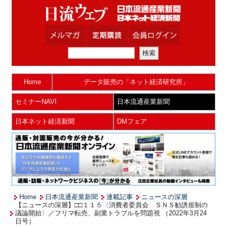
Home
データ販売の「ネット経済研究所」
セミナーNAVI
日本流通産業新聞
日本ネット経済新聞
DMフェア
Home
日本流通産業新聞
連載記事
ニュースの深層
【ニュースの深層】□□１１５〈消費者委員会 ＳＮＳ勧誘規制の
議論開始〉／フリマ転売、副業トラブルを問題視 （2022年3月24
日号）