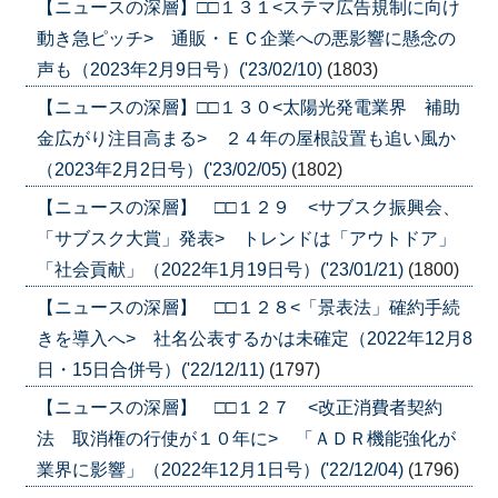
【ニュースの深層】□□１３１<ステマ広告規制に向け
動き急ピッチ> 通販・ＥＣ企業への悪影響に懸念の
声も（2023年2月9日号）('23/02/10)
(1803)
【ニュースの深層】□□１３０<太陽光発電業界 補助
金広がり注目高まる> ２４年の屋根設置も追い風か
（2023年2月2日号）('23/02/05)
(1802)
【ニュースの深層】 □□１２９ <サブスク振興会、
「サブスク大賞」発表> トレンドは「アウトドア」
「社会貢献」（2022年1月19日号）('23/01/21)
(1800)
【ニュースの深層】 □□１２８<「景表法」確約手続
きを導入へ> 社名公表するかは未確定（2022年12月8
日・15日合併号）('22/12/11)
(1797)
【ニュースの深層】 □□１２７ <改正消費者契約
法 取消権の行使が１０年に> 「ＡＤＲ機能強化が
業界に影響」（2022年12月1日号）('22/12/04)
(1796)