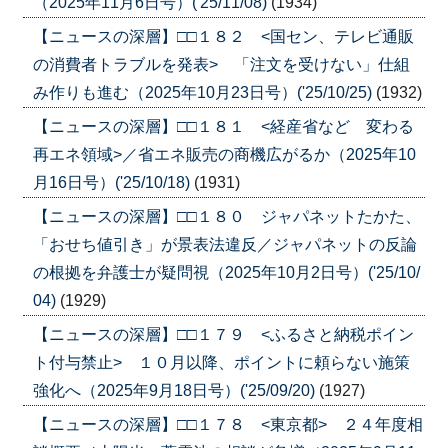
（2025年11月6日号）('25/11/08)
(1934)
【ニュースの深層】□□１８２ <国セン、テレビ通販
の消費者トラブルを発表> 「注文を受けない」仕組
み作りも進む（2025年10月23日号）('25/10/25)
(1932)
【ニュースの深層】□□１８１ <経産省など 変わる
再エネ領域>／省エネ販売の商機広がるか（2025年10
月16日号）('25/10/18)
(1931)
【ニュースの深層】□□１８０ ジャパネットたかた、
「おせち値引き」が景表法違反／ジャパネットの反論
の根拠を弁護士が疑問視（2025年10月2日号）('25/10/
04)
(1929)
【ニュースの深層】□□１７９ <ふるさと納税ポイン
ト付与禁止> １０月以降、ポイントに頼らない施策
強化へ（2025年9月18日号）('25/09/20)
(1927)
【ニュースの深層】□□１７８ <東京都> ２４年度相