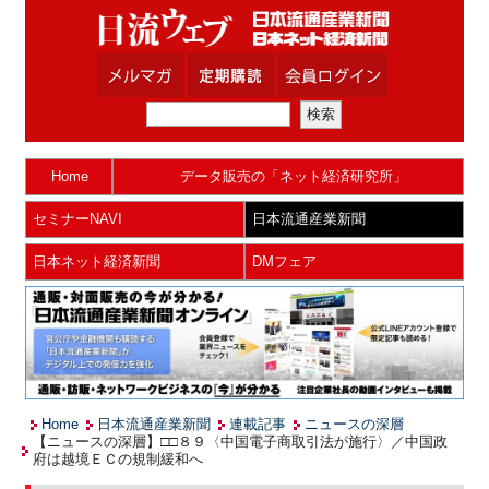
Home
データ販売の「ネット経済研究所」
セミナーNAVI
日本流通産業新聞
日本ネット経済新聞
DMフェア
Home
日本流通産業新聞
連載記事
ニュースの深層
【ニュースの深層】□□８９〈中国電子商取引法が施行〉／中国政
府は越境ＥＣの規制緩和へ