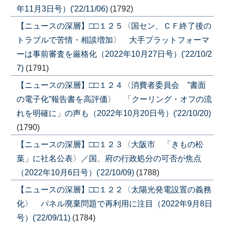
年11月3日号）('22/11/06)
(1792)
【ニュースの深層】□□１２５〈国セン、ＣＦ終了後の
トラブルで苦情・相談増加〉 大手プラットフォーマ
ーは事前審査を厳格化（2022年10月27日号）('22/10/2
7)
(1791)
【ニュースの深層】□□１２４〈消費者委員会 ”書面
の電子化”報告書を高評価〉 「クーリング・オフの流
れを明確に」の声も（2022年10月20日号）('22/10/20)
(1790)
【ニュースの深層】□□１２３〈大阪市 「きもの松
葉」に社名公表〉／国、府の行政処分の可否が焦点
（2022年10月6日号）('22/10/09)
(1788)
【ニュースの深層】□□１２２〈太陽光発電設置の義務
化〉 パネル廃棄問題で再利用に注目（2022年9月8日
号）('22/09/11)
(1784)