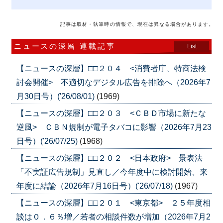
記事は取材・執筆時の情報で、現在は異なる場合があります。
ニュースの深層 連載記事
List
【ニュースの深層】□□２０４ <消費者庁、特商法検
討会開催> 不適切なデジタル広告を排除へ（2026年7
月30日号）('26/08/01)
(1969)
【ニュースの深層】□□２０３ <ＣＢＤ市場に新たな
逆風> ＣＢＮ規制が電子タバコに影響（2026年7月23
日号）('26/07/25)
(1968)
【ニュースの深層】□□２０２ <日本政府> 景表法
「不実証広告規制」見直し／今年度中に検討開始、来
年度に結論（2026年7月16日号）('26/07/18)
(1967)
【ニュースの深層】□□２０１ <東京都> ２５年度相
談は０．６％増／若者の相談件数が増加（2026年7月2