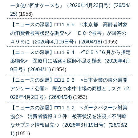
ータ使い回すケースも」（2026年4月23日号）('26/04/
25)
(1956)
【ニュースの深層】□□１９５ <東京都 高齢者対象
の消費者被害状況を調査>／「ＥＣで被害」が回答の
４９％に（2026年4月16日号）('26/04/18)
(1955)
【ニュースの深層】□□１９４ <”ＣＢＮ”６月から指定
薬物化> 医療用に活路も医師不足を懸念（2026年4月
9日号）('26/04/11)
(1954)
【ニュースの深層】□□１９３ <日本企業の海外展開
アンケート公開> 際立つ米中市場の商機とリスク（2
026年4月2日号）('26/04/04)
(1953)
【ニュースの深層】□□１９２ <ダークパターン対策
協会> 消費者情報３２件 被害状況を注視／不明瞭
なサブスク情報目立つ（2026年3月19日号）('26/03/2
1)
(1951)