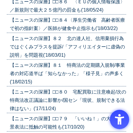
【ニュースの深層】□□８６ 〈ＥＵの個人情報保護〉
／新規則で最大２５億円の罰金も('18/05/24)
【ニュースの深層】□□８４〈厚生労働省 高齢者医療
で初の指針案〉／医師が健食中止指示も('18/03/22)
【ニュースの深層】８２ 北の達人社、信用棄損行為
ではぐくみプラスを提訴/「アフィリエイターに虚偽の
説明」を問題視('18/03/01)
【ニュースの深層】８１ 特商法の定期購入規制/事業
者の対応道半ば「知らなかった」「様子見」の声多く
('18/02/15)
【ニュースの深層】□□８０ 宅配買取に注意喚起/次の
特商法改正議論に影響か/国セン「現状、規制できる法
律はない」('17/11/24)
【ニュースの深層】□□７９ 「いいね！」の大量売買/
景表法に抵触の可能性も('17/10/20)