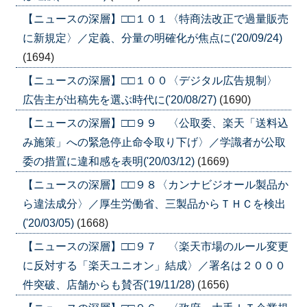
【ニュースの深層】□□１０１〈特商法改正で過量販売
に新規定〉／定義、分量の明確化が焦点に('20/09/24)
(1694)
【ニュースの深層】□□１００〈デジタル広告規制〉
広告主が出稿先を選ぶ時代に('20/08/27)
(1690)
【ニュースの深層】□□９９ 〈公取委、楽天「送料込
み施策」への緊急停止命令取り下げ〉／学識者が公取
委の措置に違和感を表明('20/03/12)
(1669)
【ニュースの深層】□□９８〈カンナビジオール製品か
ら違法成分〉／厚生労働省、三製品からＴＨＣを検出
('20/03/05)
(1668)
【ニュースの深層】□□９７ 〈楽天市場のルール変更
に反対する「楽天ユニオン」結成〉／署名は２０００
件突破、店舗からも賛否('19/11/28)
(1656)