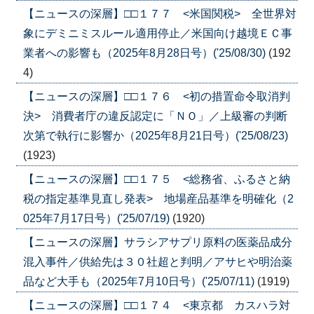
【ニュースの深層】□□１７７ <米国関税> 全世界対
象にデミニミスルール適用停止／米国向け越境ＥＣ事
業者への影響も（2025年8月28日号）('25/08/30)
(192
4)
【ニュースの深層】□□１７６ <初の措置命令取消判
決> 消費者庁の違反認定に「ＮＯ」／上級審の判断
次第で執行に影響か（2025年8月21日号）('25/08/23)
(1923)
【ニュースの深層】□□１７５ <総務省、ふるさと納
税の指定基準見直し発表> 地場産品基準を明確化（2
025年7月17日号）('25/07/19)
(1920)
【ニュースの深層】サラシアサプリ原料の医薬品成分
混入事件／供給先は３０社超と判明／アサヒや明治薬
品など大手も（2025年7月10日号）('25/07/11)
(1919)
【ニュースの深層】□□１７４ <東京都 カスハラ対