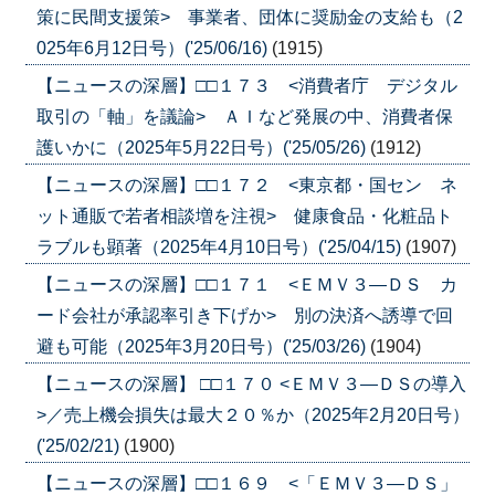
策に民間支援策> 事業者、団体に奨励金の支給も（2
025年6月12日号）('25/06/16)
(1915)
【ニュースの深層】□□１７３ <消費者庁 デジタル
取引の「軸」を議論> ＡＩなど発展の中、消費者保
護いかに（2025年5月22日号）('25/05/26)
(1912)
【ニュースの深層】□□１７２ <東京都・国セン ネ
ット通販で若者相談増を注視> 健康食品・化粧品ト
ラブルも顕著（2025年4月10日号）('25/04/15)
(1907)
【ニュースの深層】□□１７１ <ＥＭＶ３―ＤＳ カ
ード会社が承認率引き下げか> 別の決済へ誘導で回
避も可能（2025年3月20日号）('25/03/26)
(1904)
【ニュースの深層】 □□１７０ <ＥＭＶ３―ＤＳの導入
>／売上機会損失は最大２０％か（2025年2月20日号）
('25/02/21)
(1900)
【ニュースの深層】□□１６９ <「ＥＭＶ３―ＤＳ」