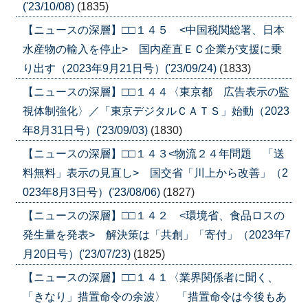
('23/10/08)
(1835)
【ニュースの深層】□□１４５ <中国税関総署、日本
水産物の輸入を停止> 国内産直ＥＣ企業が支援に乗
り出す（2023年9月21日号）('23/09/24)
(1833)
【ニュースの深層】□□１４４〈東京都 広告表示の監
視体制強化〉／「東京デジタルＣＡＴＳ」始動（2023
年8月31日号）('23/09/03)
(1830)
【ニュースの深層】□□１４３<物流２４年問題 「送
料無料」表示の見直し> 国交省「川上から改善」（2
023年8月3日号）('23/08/06)
(1827)
【ニュースの深層】□□１４２ <環境省、食品ロスの
発生量を発表> 解決策は「共創」「寄付」（2023年7
月20日号）('23/07/23)
(1825)
【ニュースの深層】□□１４１〈業界関係者に聞く、
「きなり」措置命令の余波〉 「措置命令は今後もあ