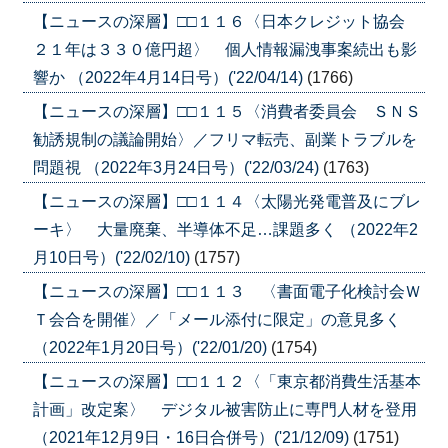
【ニュースの深層】□□１１６〈日本クレジット協会
２１年は３３０億円超〉 個人情報漏洩事案続出も影
響か （2022年4月14日号）('22/04/14)
(1766)
【ニュースの深層】□□１１５〈消費者委員会 ＳＮＳ
勧誘規制の議論開始〉／フリマ転売、副業トラブルを
問題視 （2022年3月24日号）('22/03/24)
(1763)
【ニュースの深層】□□１１４〈太陽光発電普及にブレ
ーキ〉 大量廃棄、半導体不足…課題多く （2022年2
月10日号）('22/02/10)
(1757)
【ニュースの深層】□□１１３ 〈書面電子化検討会Ｗ
Ｔ会合を開催〉／「メール添付に限定」の意見多く
（2022年1月20日号）('22/01/20)
(1754)
【ニュースの深層】□□１１２〈「東京都消費生活基本
計画」改定案〉 デジタル被害防止に専門人材を登用
（2021年12月9日・16日合併号）('21/12/09)
(1751)