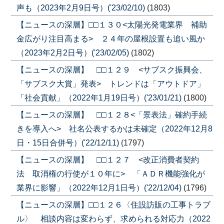
声も（2023年2月9日号）('23/02/10)
(1803)
【ニュースの深層】□□１３０<太陽光発電業界 補助
金広がり注目高まる> ２４年の屋根設置も追い風か
（2023年2月2日号）('23/02/05)
(1802)
【ニュースの深層】 □□１２９ <サブスク振興会、
「サブスク大賞」発表> トレンドは「アウトドア」
「社会貢献」（2022年1月19日号）('23/01/21)
(1800)
【ニュースの深層】 □□１２８<「景表法」確約手続
きを導入へ> 社名公表するかは未確定（2022年12月8
日・15日合併号）('22/12/11)
(1797)
【ニュースの深層】 □□１２７ <改正消費者契約
法 取消権の行使が１０年に> 「ＡＤＲ機能強化が
業界に影響」（2022年12月1日号）('22/12/04)
(1796)
【ニュースの深層】□□１２６〈住設訪販の工事トラブ
ル〉 相談内容は変わらず、求められる対応力（2022