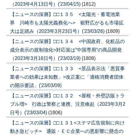
（2023年4月13日号）('23/04/15)
(1812)
【ニュースの深層】□□１３５ <太陽光・蓄電池業
界 川崎市も太陽光義務化へ> 裾野広がるも市場拡
大は足踏み（2023年3月23日号）('23/03/26)
(1809)
【ニュースの深層】□□１３４ <中国政府、化粧品の
成分表示の規制強化>対応策は”中国専用”の商品開発
（2023年3月16日号）('23/03/19)
(1808)
【ニュースの深層】□□１３３ <景品表示法「悪質事
業者への効果は未知数」>改正案に「適格消費者団体
の開示要請」('23/03/09)
【ニュースの深層】□□１３２ <屋根・外壁訪販トラ
ブル増> 行政は警察と連携、注意喚起（2023年3月2
日号）('23/03/04)
(1806)
【ニュースの深層】□□１３１<ステマ広告規制に向け
動き急ピッチ> 通販・ＥＣ企業への悪影響に懸念の