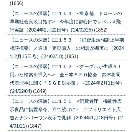
(1856)
【ニュースの深層】□□１５４ <東京都、ドローンの
早期社会実装目指す> 今年度に都心部でレベル４飛
行実証（2024年2月22日号）('24/02/25)
(1852)
【ニュースの深層】□□１５３ 〈消費生活相談上半期
相談概要〉／通販「定期購入」の相談が顕著に（2024
年2月15日号）('24/02/18)
(1851)
【ニュースの深層】□□１５２ <グーグルが生成ＡＩ
用いた検索を導入へ> 全日本ＳＥＯ協会 鈴木将司
代表理事に聞く「ＳＧＥ対応策」（2024年2月1日号）
('24/02/04)
(1849)
【ニュースの深層】□□１５１ <消費者庁 機能性表
示食品に措置命令、立て続けに> アフィリエイト広
告とナンバーワン表示で見解（2024年1月18日号）('2
4/01/21)
(1847)