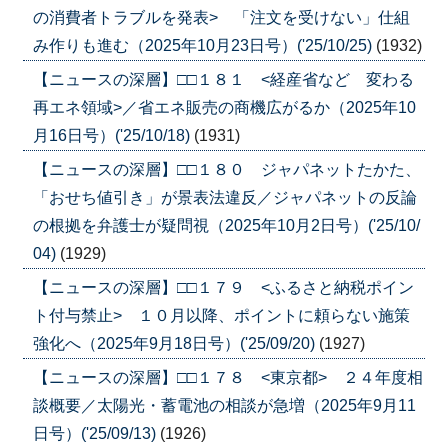
の消費者トラブルを発表> 「注文を受けない」仕組
み作りも進む（2025年10月23日号）('25/10/25)
(1932)
【ニュースの深層】□□１８１ <経産省など 変わる
再エネ領域>／省エネ販売の商機広がるか（2025年10
月16日号）('25/10/18)
(1931)
【ニュースの深層】□□１８０ ジャパネットたかた、
「おせち値引き」が景表法違反／ジャパネットの反論
の根拠を弁護士が疑問視（2025年10月2日号）('25/10/
04)
(1929)
【ニュースの深層】□□１７９ <ふるさと納税ポイン
ト付与禁止> １０月以降、ポイントに頼らない施策
強化へ（2025年9月18日号）('25/09/20)
(1927)
【ニュースの深層】□□１７８ <東京都> ２４年度相
談概要／太陽光・蓄電池の相談が急増（2025年9月11
日号）('25/09/13)
(1926)