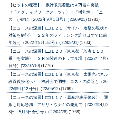
【ヒットの秘密】 累計販売着数は４万着を突破
〈「アクティブワークスーツ」〉／「機能性」「ニー
ズ」が鍵に（2022年9月1日号）('22/09/03)
(1783)
【ニュースの深層】□□１２１〈サイバー攻撃の現状と
対策を解説〉 ２２年のフィッシング詐欺はすでに前
年超え（2022年9月1日号）('22/09/01)
(1783)
【ニュースの深層】□□１２０〈東京都「若者１１０
番」を実施〉 ＳＮＳ関連のトラブル増（2022年7月7
日号）('22/07/10)
(1776)
【ニュースの深層】□□１１８〈東京都 太陽光パネル
設置義務化へ〉 検討会で調整 コストの課題も（20
22年5月12日号）('22/05/12)
(1769)
【ニュースの深層】□□１１７〈原産地表示偽装〉 通
販も対応急務 アサリ・ウナギの発覚で（2022年4月2
8日・5月5日合併号）('22/04/28)
(1768)