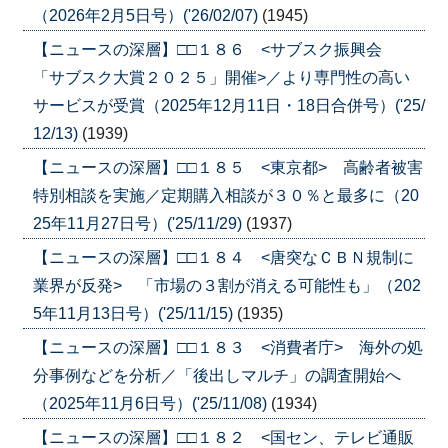
（2026年2月5日号）('26/02/07)
(1945)
【ニュースの深層】□□１８６ <サブスク振興会
「サブスク大賞２０２５」開催>／より専門性の高い
サービスが受賞（2025年12月11日・18日合併号）('25/
12/13)
(1939)
【ニュースの深層】□□１８５ <東京都> 高齢者被害
特別相談を実施／定期購入相談が３０％と最多に（20
25年11月27日号）('25/11/29)
(1937)
【ニュースの深層】□□１８４ <唐突なＣＢＮ規制に
業界が反発> 「市場の３割が消える可能性も」（202
5年11月13日号）('25/11/15)
(1935)
【ニュースの深層】□□１８３ <消費者庁> 海外の処
分事例などを分析／「後出しマルチ」の調査開始へ
（2025年11月6日号）('25/11/08)
(1934)
【ニュースの深層】□□１８２ <国セン、テレビ通販