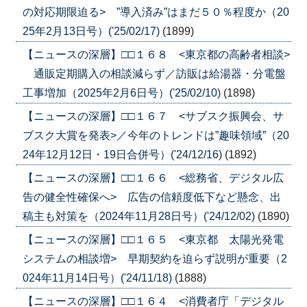
の対応期限迫る> ”導入済み”はまだ５０％程度か（20
25年2月13日号）('25/02/17)
(1899)
【ニュースの深層】□□１６８ <東京都の高齢者相談>
通販定期購入の相談減らず／訪販は給湯器・分電盤
工事増加（2025年2月6日号）('25/02/10)
(1898)
【ニュースの深層】□□１６７ <サブスク振興会、サ
ブスク大賞を発表>／今年のトレンドは”趣味領域”（20
24年12月12日・19日合併号）('24/12/16)
(1892)
【ニュースの深層】□□１６６ <総務省、デジタル広
告の健全性確保へ> 広告の信頼度低下など懸念、出
稿主も対策を（2024年11月28日号）('24/12/02)
(1890)
【ニュースの深層】□□１６５ <東京都 太陽光発電
システムの相談増> 早期契約を迫らず説明が重要（2
024年11月14日号）('24/11/18)
(1888)
【ニュースの深層】□□１６４ <消費者庁「デジタル