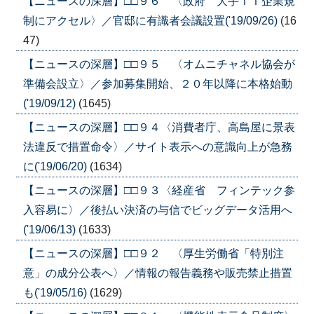
【ニュースの深層】□□９６ 〈政府 大手ＩＴ企業規
制にアクセル〉／官邸に有識者会議設置('19/09/26)
(16
47)
【ニュースの深層】□□９５ 〈オムニチャネル協会が
準備会設立〉／参加募集開始、２０年以降に本格始動
('19/09/12)
(1645)
【ニュースの深層】□□９４〈消費者庁、高島屋に景表
法違反で措置命令〉／サイト表示への意識向上が急務
に('19/06/20)
(1634)
【ニュースの深層】□□９３〈経産省 フィンテック参
入容易に〉／後払い決済の与信でビッグデータ活用へ
('19/06/13)
(1633)
【ニュースの深層】□□９２ 〈厚生労働省「特別注
意」の成分公表へ〉／情報の報告義務や販売禁止措置
も('19/05/16)
(1629)