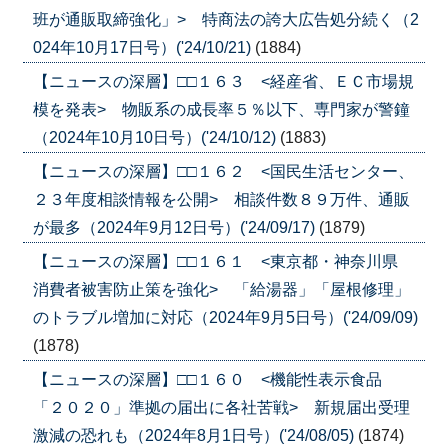
班が通販取締強化」> 特商法の誇大広告処分続く（2
024年10月17日号）('24/10/21)
(1884)
【ニュースの深層】□□１６３ <経産省、ＥＣ市場規
模を発表> 物販系の成長率５％以下、専門家が警鐘
（2024年10月10日号）('24/10/12)
(1883)
【ニュースの深層】□□１６２ <国民生活センター、
２３年度相談情報を公開> 相談件数８９万件、通販
が最多（2024年9月12日号）('24/09/17)
(1879)
【ニュースの深層】□□１６１ <東京都・神奈川県
消費者被害防止策を強化> 「給湯器」「屋根修理」
のトラブル増加に対応（2024年9月5日号）('24/09/09)
(1878)
【ニュースの深層】□□１６０ <機能性表示食品
「２０２０」準拠の届出に各社苦戦> 新規届出受理
激減の恐れも（2024年8月1日号）('24/08/05)
(1874)