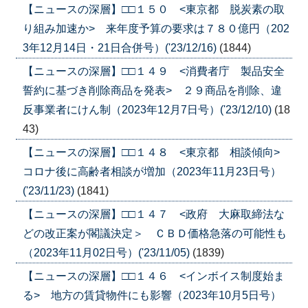
【ニュースの深層】□□１５０ <東京都 脱炭素の取
り組み加速か> 来年度予算の要求は７８０億円（202
3年12月14日・21日合併号）('23/12/16)
(1844)
【ニュースの深層】□□１４９ <消費者庁 製品安全
誓約に基づき削除商品を発表> ２９商品を削除、違
反事業者にけん制（2023年12月7日号）('23/12/10)
(18
43)
【ニュースの深層】□□１４８ <東京都 相談傾向>
コロナ後に高齢者相談が増加（2023年11月23日号）
('23/11/23)
(1841)
【ニュースの深層】□□１４７ <政府 大麻取締法な
どの改正案が閣議決定＞ ＣＢＤ価格急落の可能性も
（2023年11月02日号）('23/11/05)
(1839)
【ニュースの深層】□□１４６ <インボイス制度始ま
る> 地方の賃貸物件にも影響（2023年10月5日号）