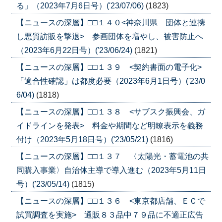
る」（2023年7月6日号）('23/07/06)
(1823)
【ニュースの深層】□□１４０<神奈川県 団体と連携
し悪質訪販を撃退> 参画団体を増やし、被害防止へ
（2023年6月22日号）('23/06/24)
(1821)
【ニュースの深層】□□１３９ <契約書面の電子化>
「適合性確認」は都度必要（2023年6月1日号）('23/0
6/04)
(1818)
【ニュースの深層】□□１３８ <サブスク振興会、ガ
イドラインを発表> 料金や期間など明瞭表示を義務
付け（2023年5月18日号）('23/05/21)
(1816)
【ニュースの深層】□□１３７ 〈太陽光・蓄電池の共
同購入事業〉自治体主導で導入進む（2023年5月11日
号）('23/05/14)
(1815)
【ニュースの深層】□□１３６ <東京都店舗、ＥＣで
試買調査を実施> 通販８３品中７９品に不適正広告