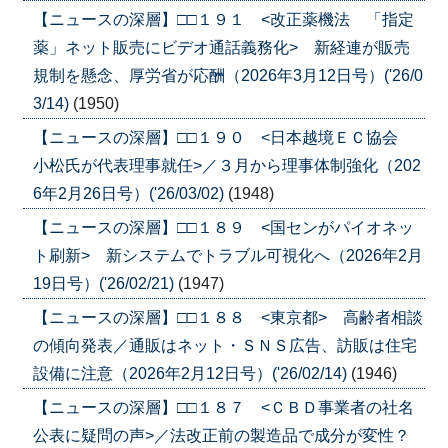
【ニュースの深層】□□１９１ <改正薬機法 「指定
薬」ネット販売にビデオ通話義務化> 新経連が販売
規制を懸念、厚労省が応酬（2026年3月12日号）('26/0
3/14)
(1950)
【ニュースの深層】□□１９０ <日本越境ＥＣ協会
小松氏が代表理事就任>／３月から理事体制強化（202
6年2月26日号）('26/03/02)
(1948)
【ニュースの深層】□□１８９ <国センがパイオネッ
ト刷新> 新システムでトラブル可視化へ（2026年2月
19日号）('26/02/21)
(1947)
【ニュースの深層】□□１８８ <東京都> 高齢者相談
の傾向発表／通販はネット・ＳＮＳ広告、訪販は住宅
設備に注意（2026年2月12日号）('26/02/14)
(1946)
【ニュースの深層】□□１８７ <ＣＢＤ事業者の社名
公表に疑問の声>／法改正前の製造品で成分が変性？