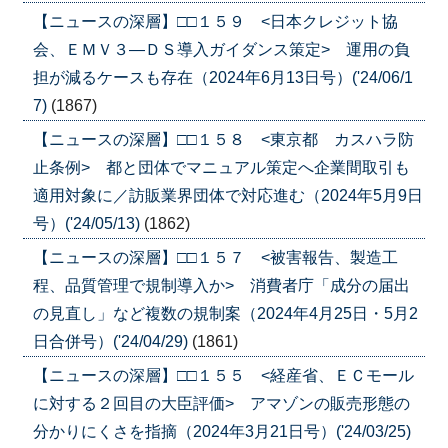
【ニュースの深層】□□１５９ <日本クレジット協
会、ＥＭＶ３―ＤＳ導入ガイダンス策定> 運用の負
担が減るケースも存在（2024年6月13日号）('24/06/1
7)
(1867)
【ニュースの深層】□□１５８ <東京都 カスハラ防
止条例> 都と団体でマニュアル策定へ企業間取引も
適用対象に／訪販業界団体で対応進む（2024年5月9日
号）('24/05/13)
(1862)
【ニュースの深層】□□１５７ <被害報告、製造工
程、品質管理で規制導入か> 消費者庁「成分の届出
の見直し」など複数の規制案（2024年4月25日・5月2
日合併号）('24/04/29)
(1861)
【ニュースの深層】□□１５５ <経産省、ＥＣモール
に対する２回目の大臣評価> アマゾンの販売形態の
分かりにくさを指摘（2024年3月21日号）('24/03/25)