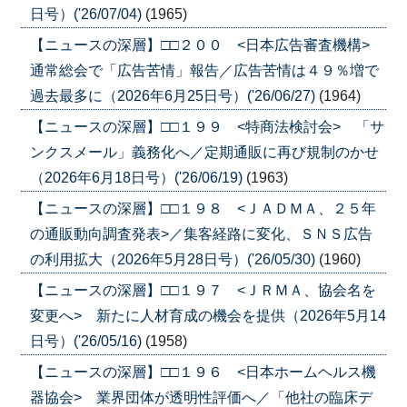
日号）('26/07/04)
(1965)
【ニュースの深層】□□２００ <日本広告審査機構>
通常総会で「広告苦情」報告／広告苦情は４９％増で
過去最多に（2026年6月25日号）('26/06/27)
(1964)
【ニュースの深層】□□１９９ <特商法検討会> 「サ
ンクスメール」義務化へ／定期通販に再び規制のかせ
（2026年6月18日号）('26/06/19)
(1963)
【ニュースの深層】□□１９８ <ＪＡＤＭＡ、２５年
の通販動向調査発表>／集客経路に変化、ＳＮＳ広告
の利用拡大（2026年5月28日号）('26/05/30)
(1960)
【ニュースの深層】□□１９７ <ＪＲＭＡ、協会名を
変更へ> 新たに人材育成の機会を提供（2026年5月14
日号）('26/05/16)
(1958)
【ニュースの深層】□□１９６ <日本ホームヘルス機
器協会> 業界団体が透明性評価へ／「他社の臨床デ