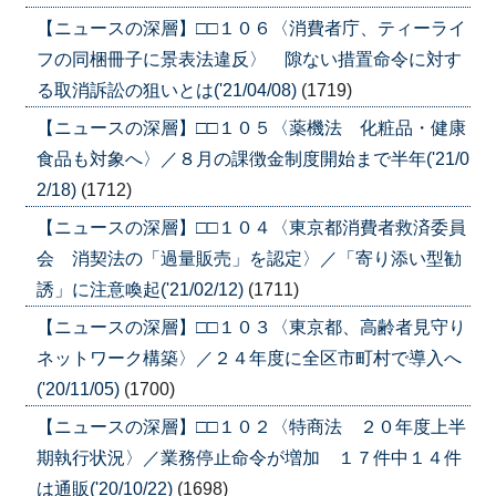
【ニュースの深層】□□１０６〈消費者庁、ティーライ
フの同梱冊子に景表法違反〉 隙ない措置命令に対す
る取消訴訟の狙いとは('21/04/08)
(1719)
【ニュースの深層】□□１０５〈薬機法 化粧品・健康
食品も対象へ〉／８月の課徴金制度開始まで半年('21/0
2/18)
(1712)
【ニュースの深層】□□１０４〈東京都消費者救済委員
会 消契法の「過量販売」を認定〉／「寄り添い型勧
誘」に注意喚起('21/02/12)
(1711)
【ニュースの深層】□□１０３〈東京都、高齢者見守り
ネットワーク構築〉／２４年度に全区市町村で導入へ
('20/11/05)
(1700)
【ニュースの深層】□□１０２〈特商法 ２０年度上半
期執行状況〉／業務停止命令が増加 １７件中１４件
は通販('20/10/22)
(1698)