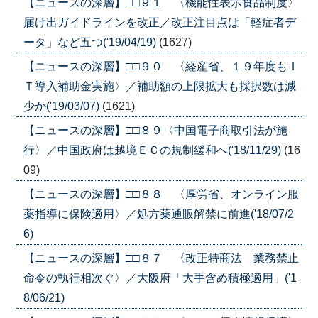
【ニュースの深層】□□９１ 〈機能性表示食品制度〉
届け出ガイドラインを改正／改正注目点は「軽症者デ
ータ」など五つ('19/04/19)
(1627)
【ニュースの深層】□□９０ 〈経産省、１９年度もＩ
Ｔ導入補助金実施〉／補助額の上限拡大も採択数は減
少か('19/03/07)
(1621)
【ニュースの深層】□□８９〈中国電子商取引法が施
行〉／中国政府は越境ＥＣの規制緩和へ('18/11/29)
(16
09)
【ニュースの深層】□□８８ 〈厚労省、オンライン服
薬指導に保険適用〉／処方薬通販解禁に前進('18/07/2
6)
【ニュースの深層】□□８７ 〈改正特商法 業務禁止
命令の執行相次ぐ〉／大阪府「大手含め積極適用」('1
8/06/21)