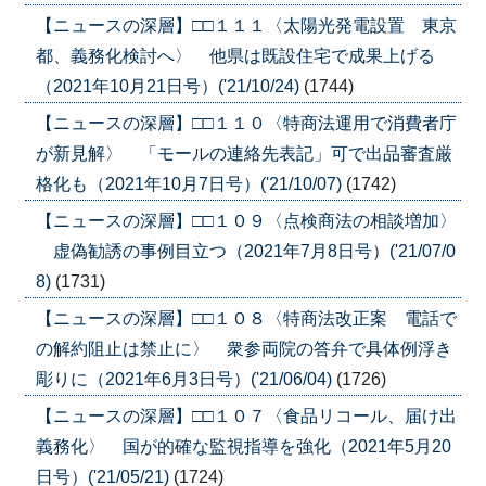
【ニュースの深層】□□１１１〈太陽光発電設置 東京
都、義務化検討へ〉 他県は既設住宅で成果上げる
（2021年10月21日号）('21/10/24)
(1744)
【ニュースの深層】□□１１０〈特商法運用で消費者庁
が新見解〉 「モールの連絡先表記」可で出品審査厳
格化も（2021年10月7日号）('21/10/07)
(1742)
【ニュースの深層】□□１０９〈点検商法の相談増加〉
虚偽勧誘の事例目立つ（2021年7月8日号）('21/07/0
8)
(1731)
【ニュースの深層】□□１０８〈特商法改正案 電話で
の解約阻止は禁止に〉 衆参両院の答弁で具体例浮き
彫りに（2021年6月3日号）('21/06/04)
(1726)
【ニュースの深層】□□１０７〈食品リコール、届け出
義務化〉 国が的確な監視指導を強化（2021年5月20
日号）('21/05/21)
(1724)