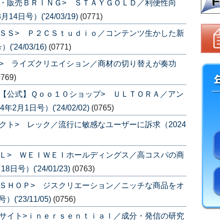
・販売ＢＲＩＮＧ> ＳＴＡＹＧＯＬＤ／利便性向
日号）('24/03/19)
(0771)
ＳＳ> Ｐ２ＣＳｔｕｄｉｏ／コンテンツ生かした新
24/03/16)
(0771)
> ライズクリエイション／商材の切り替えが奏功
0769)
【公式】Ｑｏｏ１０ショップ> ＵＬＴＯＲＡ／アン
月1日号）('24/02/02)
(0765)
クト> レック／流行に敏感なユーザーに訴求（2024
Ｌ> ＷＥＩＷＥＩホールディングス／高コスパの商
号）('24/01/23)
(0763)
ＳＨＯＰ> ジスクリエーション／ニッチな商品をオ
'23/11/05)
(0756)
サイト>ｉｎｅｒｓｅｎｔｉａｌ／成分・発信の研究