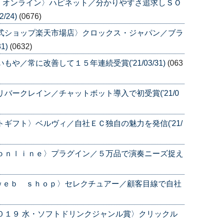
・オンライン〉ハピネット／分かりやすさ追求しＳＯ
/24)
(0676)
公式ショップ楽天市場店〉クロックス・ジャパン／ブラ
1)
(0632)
や／常に改善して１５年連続受賞('21/03/31)
(063
バークレイン／チャットボット導入で初受賞('21/0
ギフト〉ベルヴィ／自社ＥＣ独自の魅力を発信('21/
－ｏｎｌｉｎｅ〉プラグイン／５万品で演奏ニーズ捉え
ｗｅｂ ｓｈｏｐ〉セレクチュアー／顧客目線で自社
０１９ 水・ソフトドリンクジャンル賞〉クリックル