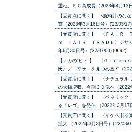
重ね、ＥＣ高成長（2023年4月13日号）
【受賞点に聞く】 <腕時計のなな
賞（2023年3月16日号）('23/03/17
【受賞店に聞く】 〈ＦＡＩＲ 
ｍ ＦＡＩＲ ＴＲＡＤＥ〉シサム
年6月30日号）('22/07/03)
(0692)
【ナカの”ヒト”】 〈Ｇｒｅｅｎ
氏〉／「幸せ」を見つめ直す（2022年6
【受賞店に聞く】 〈ナチュラル
の大幅増収、今期３０億へ（2022年6月2
【受賞店に聞く】 〈ベネリック
る「レゴ」を発信 （2022年3月17日号）
【受賞店に聞く】 〈イケベ楽器
拡大 （2022年3月3日号）('22/03/0