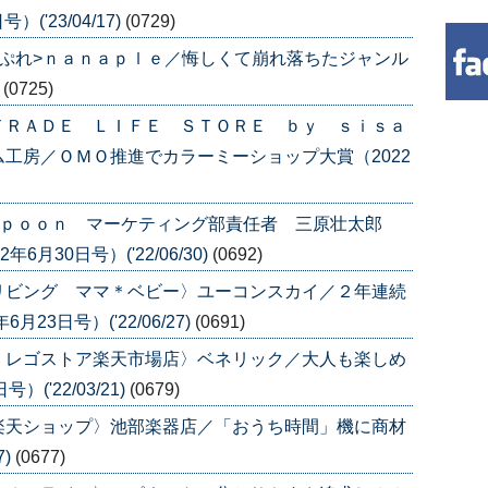
('23/04/17)
(0729)
ぷれ>ｎａｎａｐｌｅ／悔しくて崩れ落ちたジャンル
)
(0725)
ＴＲＡＤＥ ＬＩＦＥ ＳＴＯＲＥ ｂｙ ｓｉｓａ
工房／ＯＭＯ推進でカラーミーショップ大賞（2022
ｓｐｏｏｎ マーケティング部責任者 三原壮太郎
月30日号）('22/06/30)
(0692)
リビング ママ＊ベビー〉ユーコンスカイ／２年連続
3日号）('22/06/27)
(0691)
 レゴストア楽天市場店〉ベネリック／大人も楽しめ
('22/03/21)
(0679)
楽天ショップ〉池部楽器店／「おうち時間」機に商材
7)
(0677)