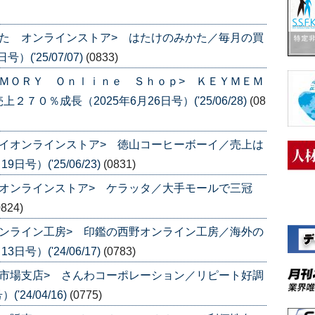
た オンラインストア> はたけのみかた／毎月の買
('25/07/07)
(0833)
ＭＯＲＹ Ｏｎｌｉｎｅ Ｓｈｏｐ> ＫＥＹＭＥＭ
０％成長（2025年6月26日号）('25/06/28)
(08
イオンラインストア> 徳山コーヒーボーイ／売上は
号）('25/06/23)
(0831)
オンラインストア> ケラッタ／大手モールで三冠
0824)
ンライン工房> 印鑑の西野オンライン工房／海外の
号）('24/06/17)
(0783)
市場支店> さんわコーポレーション／リピート好調
24/04/16)
(0775)