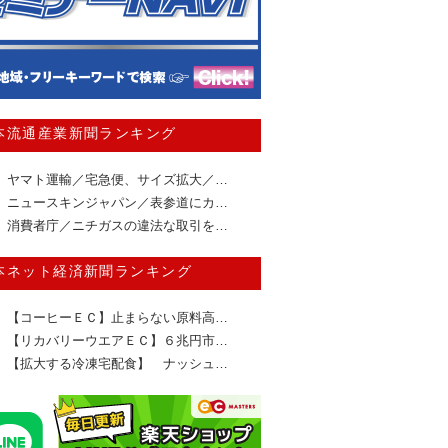
本流通産業新聞ランキング
ヤマト運輸／宅急便、サイズ拡大／…
ニュースキンジャパン／表参道にカ…
消費者庁／ニチガスの違法な取引を…
本ネット経済新聞ランキング
【コーヒーＥＣ】止まらない原料高…
【リカバリーウエアＥＣ】６兆円市…
【拡大する冷凍宅配食】 ナッシュ…