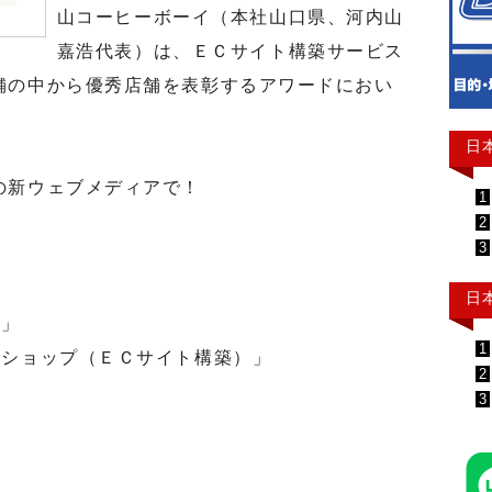
山コーヒーボーイ（本社山口県、河内山
嘉浩代表）は、ＥＣサイト構築サービス
舗の中から優秀店舗を表彰するアワードにおい
。
日
の新ウェブメディアで！
1
2
3
日
ト」
1
ショップ（ＥＣサイト構築）」
2
3