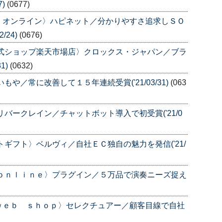
7)
(0677)
・オンライン〉ハピネット／分かりやすさ追求しＳＯ
/24)
(0676)
公式ショップ楽天市場店〉クロックス・ジャパン／ブラ
1)
(0632)
や／常に改善して１５年連続受賞('21/03/31)
(063
バークレイン／チャットボット導入で初受賞('21/0
ギフト〉ベルヴィ／自社ＥＣ独自の魅力を発信('21/
－ｏｎｌｉｎｅ〉プラグイン／５万品で演奏ニーズ捉え
ｗｅｂ ｓｈｏｐ〉セレクチュアー／顧客目線で自社