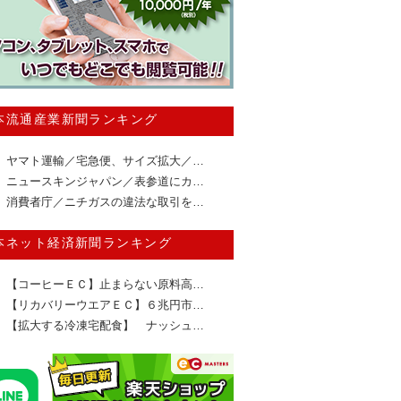
本流通産業新聞ランキング
ヤマト運輸／宅急便、サイズ拡大／…
ニュースキンジャパン／表参道にカ…
消費者庁／ニチガスの違法な取引を…
本ネット経済新聞ランキング
【コーヒーＥＣ】止まらない原料高…
【リカバリーウエアＥＣ】６兆円市…
【拡大する冷凍宅配食】 ナッシュ…