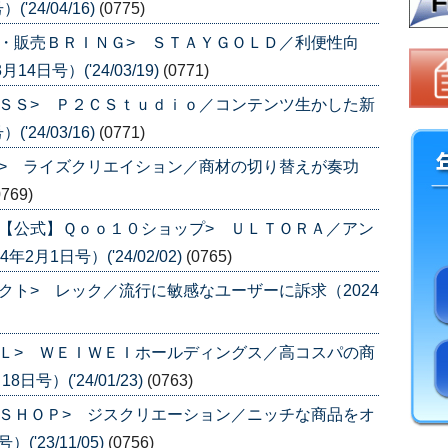
24/04/16)
(0775)
・販売ＢＲＩＮＧ> ＳＴＡＹＧＯＬＤ／利便性向
日号）('24/03/19)
(0771)
ＳＳ> Ｐ２ＣＳｔｕｄｉｏ／コンテンツ生かした新
24/03/16)
(0771)
> ライズクリエイション／商材の切り替えが奏功
0769)
【公式】Ｑｏｏ１０ショップ> ＵＬＴＯＲＡ／アン
月1日号）('24/02/02)
(0765)
クト> レック／流行に敏感なユーザーに訴求（2024
Ｌ> ＷＥＩＷＥＩホールディングス／高コスパの商
号）('24/01/23)
(0763)
ＳＨＯＰ> ジスクリエーション／ニッチな商品をオ
'23/11/05)
(0756)