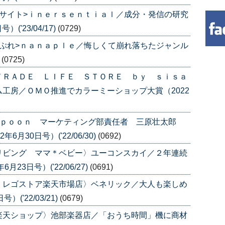
サイト>ｉｎｅｒｓｅｎｔｉａｌ／成分・発信の研究
('23/04/17)
(0729)
ぷれ>ｎａｎａｐｌｅ／悔しくて崩れ落ちたジャンル
)
(0725)
ＴＲＡＤＥ ＬＩＦＥ ＳＴＯＲＥ ｂｙ ｓｉｓａ
工房／ＯＭＯ推進でカラーミーショップ大賞（2022
ｓｐｏｏｎ マーケティング部責任者 三原壮太郎
月30日号）('22/06/30)
(0692)
リビング ママ＊ベビー〉ユーコンスカイ／２年連続
3日号）('22/06/27)
(0691)
 レゴストア楽天市場店〉ベネリック／大人も楽しめ
('22/03/21)
(0679)
楽天ショップ〉池部楽器店／「おうち時間」機に商材