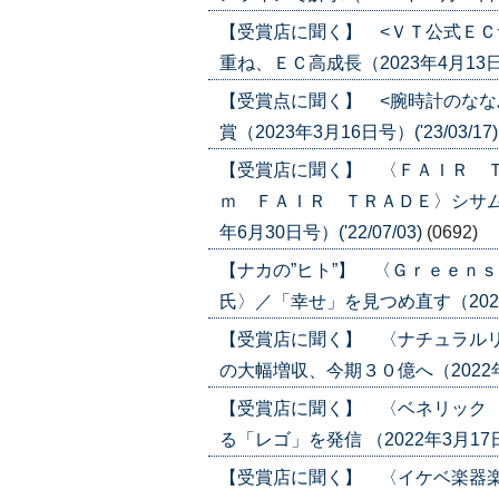
【受賞店に聞く】 <ＶＴ公式ＥＣ
重ね、ＥＣ高成長（2023年4月13日号）
【受賞点に聞く】 <腕時計のなな
賞（2023年3月16日号）('23/03/17
【受賞店に聞く】 〈ＦＡＩＲ 
ｍ ＦＡＩＲ ＴＲＡＤＥ〉シサム
年6月30日号）('22/07/03)
(0692)
【ナカの”ヒト”】 〈Ｇｒｅｅｎ
氏〉／「幸せ」を見つめ直す（2022年6
【受賞店に聞く】 〈ナチュラル
の大幅増収、今期３０億へ（2022年6月2
【受賞店に聞く】 〈ベネリック
る「レゴ」を発信 （2022年3月17日号）
【受賞店に聞く】 〈イケベ楽器