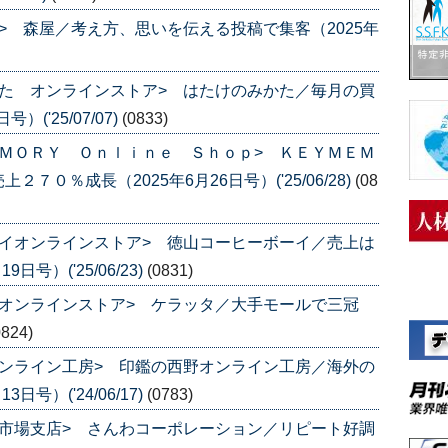
> 森屋／考え方、思いを伝える投稿で集客（2025年
た オンラインストア> はたけのみかた／毎月の買
('25/07/07)
(0833)
ＭＯＲＹ Ｏｎｌｉｎｅ Ｓｈｏｐ> ＫＥＹＭＥＭ
０％成長（2025年6月26日号）('25/06/28)
(08
イオンラインストア> 徳山コーヒーボーイ／売上は
号）('25/06/23)
(0831)
オンラインストア> ケラッタ／大手モールで三冠
0824)
ンライン工房> 印鑑の西野オンライン工房／海外の
号）('24/06/17)
(0783)
市場支店> さんわコーポレーション／リピート好調