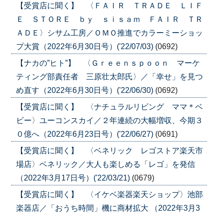
【受賞店に聞く】 〈ＦＡＩＲ ＴＲＡＤＥ ＬＩＦ
Ｅ ＳＴＯＲＥ ｂｙ ｓｉｓａｍ ＦＡＩＲ ＴＲ
ＡＤＥ〉シサム工房／ＯＭＯ推進でカラーミーショッ
プ大賞（2022年6月30日号）('22/07/03)
(0692)
【ナカの”ヒト”】 〈Ｇｒｅｅｎｓｐｏｏｎ マーケ
ティング部責任者 三原壮太郎氏〉／「幸せ」を見つ
め直す（2022年6月30日号）('22/06/30)
(0692)
【受賞店に聞く】 〈ナチュラルリビング ママ＊ベ
ビー〉ユーコンスカイ／２年連続の大幅増収、今期３
０億へ（2022年6月23日号）('22/06/27)
(0691)
【受賞店に聞く】 〈ベネリック レゴストア楽天市
場店〉ベネリック／大人も楽しめる「レゴ」を発信
（2022年3月17日号）('22/03/21)
(0679)
【受賞店に聞く】 〈イケベ楽器楽天ショップ〉池部
楽器店／「おうち時間」機に商材拡大 （2022年3月3