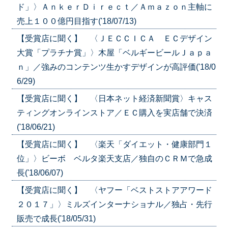
ド」〉ＡｎｋｅｒＤｉｒｅｃｔ／Ａｍａｚｏｎ主軸に
売上１００億円目指す('18/07/13)
【受賞店に聞く】 〈ＪＥＣＣＩＣＡ ＥＣデザイン
大賞「プラチナ賞」〉木屋「ベルギービールＪａｐａ
ｎ」／強みのコンテンツ生かすデザインが高評価('18/0
6/29)
【受賞店に聞く】 〈日本ネット経済新聞賞〉キャス
ティングオンラインストア／ＥＣ購入を実店舗で決済
('18/06/21)
【受賞店に聞く】 〈楽天「ダイエット・健康部門１
位」〉ビーボ ベルタ楽天支店／独自のＣＲＭで急成
長('18/06/07)
【受賞店に聞く】 〈ヤフー「ベストストアアワード
２０１７」〉ミルズインターナショナル／独占・先行
販売で成長('18/05/31)