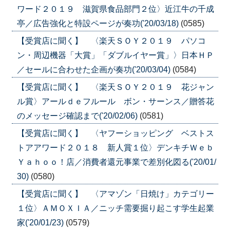
ワード２０１９ 滋賀県食品部門２位〉近江牛の千成
亭／広告強化と特設ページが奏功('20/03/18)
(0585)
【受賞店に聞く】 〈楽天ＳＯＹ２０１９ パソコ
ン・周辺機器「大賞」「ダブルイヤー賞」〉日本ＨＰ
／セールに合わせた企画が奏功('20/03/04)
(0584)
【受賞店に聞く】 〈楽天ＳＯＹ２０１９ 花ジャン
ル賞〉アールｄｅフルール ボン・サーンス／贈答花
のメッセージ確認まで('20/02/06)
(0581)
【受賞店に聞く】 〈ヤフーショッピング ベストス
トアアワード２０１８ 新人賞１位〉デンキチＷｅｂ
Ｙａｈｏｏ！店／消費者還元事業で差別化図る('20/01/
30)
(0580)
【受賞店に聞く】 〈アマゾン「日焼け」カテゴリー
１位〉ＡＭＯＸＩＡ／ニッチ需要掘り起こす学生起業
家('20/01/23)
(0579)