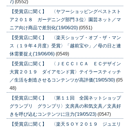
7)
(0552)
【受賞店に聞く】 〈ヤフーショッピングベストスト
ア２０１８ ガーデニング部門３位〉園芸ネット／マ
ニア向け商品で差別化('19/06/20)
(0551)
【受賞店に聞く】 〈楽天ショップ・オブ・ザ・マン
ス（１９年４月度）受賞〉「越前宝や」／母の日と連
休需要捉え('19/06/06)
(0549)
【受賞店に聞く】 〈ＪＥＣＣＩＣＡ ＥＣデザイン
大賞２０１９ ダイアモンド賞〉テイラースティッチ
／生活を創造させるコンテンツが高評価('19/05/30)
(05
48)
【受賞店に聞く】 〈第１１回 全国ネットショップ
グランプリ グランプリ〉文房具の和気文具／文具好
きを呼び込むコンテンツに注力('19/05/23)
(0547)
【受賞店に聞く】 〈楽天ＳＯＹ２０１９ ジュエリ