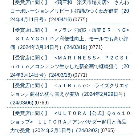
【受賞店に聞く】 <鶏三和 楽天市場支店> さんわ
コーポレーション／リピート好調のつくねが健闘（20
24年4月11日号）('24/04/16)
(0775)
【受賞店に聞く】 <ブランド買取・販売ＢＲＩＮＧ>
ＳＴＡＹＧＯＬＤ／利便性向上、モールでも高い評
価（2024年3月14日号）('24/03/19)
(0771)
【受賞店に聞く】 <ＭＡＲＩＮＥＳＳ> Ｐ２ＣＳｔ
ｕｄｉｏ／コンテンツ生かした新企画で継続狙う（20
24年3月14日号）('24/03/16)
(0771)
【受賞店に聞く】 <ａｔＲｉｓｅ> ライズクリエイ
ション／商材の切り替えが奏功（2024年2月29日号）
('24/03/06)
(0769)
【受賞店に聞く】 <ＵＬＴＯＲＡ【公式】Ｑｏｏ１０
ショップ> ＵＬＴＯＲＡ／アンバサダー起用と商品
力で受賞（2024年2月1日号）('24/02/02)
(0765)