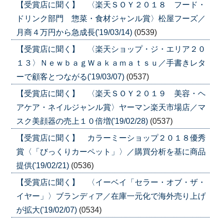
【受賞店に聞く】 〈楽天ＳＯＹ２０１８ フード・
ドリンク部門 惣菜・食材ジャンル賞〉松屋フーズ／
月商４万円から急成長('19/03/14)
(0539)
【受賞店に聞く】 〈楽天ショップ・ジ・エリア２０
１３〉ＮｅｗｂａｇＷａｋａｍａｔｓｕ／手書きレタ
ーで顧客とつながる('19/03/07)
(0537)
【受賞店に聞く】 〈楽天ＳＯＹ２０１９ 美容・ヘ
アケア・ネイルジャンル賞〉ヤーマン楽天市場店／マ
スク美顔器の売上１０倍増('19/02/28)
(0537)
【受賞店に聞く】 カラーミーショップ２０１８優秀
賞〈「びっくりカーペット」〉／購買分析を基に商品
提供('19/02/21)
(0536)
【受賞店に聞く】 〈イーベイ「セラー・オブ・ザ・
イヤー」〉ブランディア／在庫一元化で海外売り上げ
が拡大('19/02/07)
(0534)