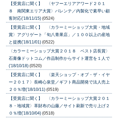
【受賞店に聞く】 〈ヤフーエリアアワード２０１
８ 南関東エリア大賞〉パレンテ／内製化で素早い顧
客対応('18/11/15)
(0524)
【受賞店に聞く】 〈カラーミーショップ大賞・地域
賞〉アグリゲート「旬八青果店」／１００以上の産地
と提携('18/11/01)
(0522)
〈カラーミーショップ大賞２０１８ ベスト店長賞〉
石膏像ドットコム／作品制作からサイト運営を１人で
('18/10/18)
(0520)
【受賞店に聞く】 〈楽天ショップ・オブ・ザ・イヤ
ー２０１７〉長崎心泉堂／ギフト商品開発で法人売上
２０％増('18/10/11)
(0519)
【受賞店に聞く】 〈カラーミーショップ大賞２０１
８・地域賞〉革財布の山藤／サイト刷新で売り上げ２
０％増('18/10/04)
(0518)