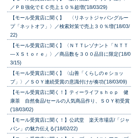
／ＰＢ強化でＥＣ売上１０％超増('18/03/29)
【モール受賞店に聞く】 〈リネットジャパングルー
プ「ネットオフ」〉／検索対策で売上３０％増('18/03/
22)
【モール受賞店に聞く】〈ＮＴＴレゾナント「ＮＴＴ
—ＸＳｔｏｒｅ」〉／商品数を３００品目に限定('18/0
3/15)
【モール受賞店に聞く】〈山善「くらしのｅショッ
プ」〉／ＳＯＹ連続受賞の意識付けが奏功('18/03/09)
【モール受賞店に聞く！】ティーライフｓｈｏｐ 健
康茶 自然食品/セールの人気商品作り、ＳＯＹ初受賞
('18/03/02)
【モール受賞店に聞く！】公武堂 楽天市場店/「ジャ
パン」の魅力伝える('18/02/22)