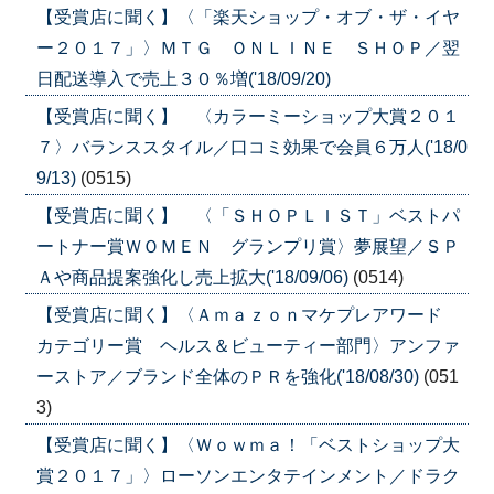
【受賞店に聞く】〈「楽天ショップ・オブ・ザ・イヤ
ー２０１７」〉ＭＴＧ ＯＮＬＩＮＥ ＳＨＯＰ／翌
日配送導入で売上３０％増('18/09/20)
【受賞店に聞く】 〈カラーミーショップ大賞２０１
７〉バランススタイル／口コミ効果で会員６万人('18/0
9/13)
(0515)
【受賞店に聞く】 〈「ＳＨＯＰＬＩＳＴ」ベストパ
ートナー賞ＷＯＭＥＮ グランプリ賞〉夢展望／ＳＰ
Ａや商品提案強化し売上拡大('18/09/06)
(0514)
【受賞店に聞く】〈Ａｍａｚｏｎマケプレアワード
カテゴリー賞 ヘルス＆ビューティー部門〉アンファ
ーストア／ブランド全体のＰＲを強化('18/08/30)
(051
3)
【受賞店に聞く】〈Ｗｏｗｍａ！「ベストショップ大
賞２０１７」〉ローソンエンタテインメント／ドラク