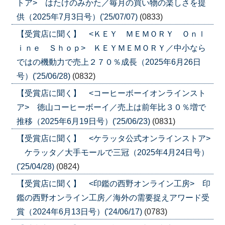
トア> はたけのみかた／毎月の買い物の楽しさを提
供（2025年7月3日号）('25/07/07)
(0833)
【受賞店に聞く】 <ＫＥＹ ＭＥＭＯＲＹ Ｏｎｌ
ｉｎｅ Ｓｈｏｐ> ＫＥＹＭＥＭＯＲＹ／中小なら
ではの機動力で売上２７０％成長（2025年6月26日
号）('25/06/28)
(0832)
【受賞店に聞く】 <コーヒーボーイオンラインスト
ア> 徳山コーヒーボーイ／売上は前年比３０％増で
推移（2025年6月19日号）('25/06/23)
(0831)
【受賞店に聞く】 <ケラッタ公式オンラインストア>
ケラッタ／大手モールで三冠（2025年4月24日号）
('25/04/28)
(0824)
【受賞店に聞く】 <印鑑の西野オンライン工房> 印
鑑の西野オンライン工房／海外の需要捉えアワード受
賞（2024年6月13日号）('24/06/17)
(0783)