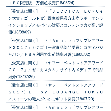
エＥＣ限定版１万個超販売('18/08/24)
【受賞店に聞く】 〈「ＪＥＣＣＩＣＡ ＥＣデザイ
ン大賞」ゴールド賞〉回生薬局漢方未病ラボ オンラ
インショップ／モバイル対応とコンテンツ力が高い評
価('18/08/09)
【受賞店に聞く】 〈「Ａｍａｚｏｎマケプレアワー
ド２０１７」カテゴリー賞食品部門受賞〉ゴディバジ
ャパン／ＦＢＡ利用で出荷効率改善('18/08/02)
【受賞店に聞く】 〈ヤフー「ベストストアアワード
２０１７」〉ゼロカスタム／サイト内メディアで商品
紹介('18/07/26)
【受賞店に聞く】 〈ヤフー ベストストアアワード
２０１７〉ＬＴ ｂｙ ＬＯＵＡＮＧＥ ＴＯＫＹＯ
／スイーツの職人がつかむギフト需要('18/07/20)
【受賞店に聞く】 〈Ａｍａｚｏｎ「マケプレアワー