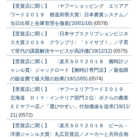
【受賞店に聞く】 〈ヤフーショッピング エリアア
ワード２０１９ 都道府県大賞〉日本農業システム／
当日出荷と在庫管理を徹底('20/01/16)
(0578)
【受賞店に聞く】 〈日本サブスクリプションビジネ
ス大賞２０１９ グランプリ〉「トイサブ！」／子育
て世代の課題解決サービスが高評価('19/12/12)
(0575)
【受賞店に聞く】 〈楽天ＳＯＹ２０１８ 腕時計ジ
ャンル賞〉ジャックロード【腕時計専門店】／最低限
の販促費で最大限の効果('19/12/05)
(0574)
【受賞店に聞く】 〈ヤフーエリアワード２０１９
北海道 ＤＩＹ・インテリア部門２位〉ボクらの農業
ＥＣヤフー店／「選びやすい」付加価値を追求('19/11/
21)
(0572)
【受賞店に聞く】 〈楽天ＳＯＹ２０１８ ビール・
洋酒ジャンル大賞〉丸広百貨店／メーカーと共同企画