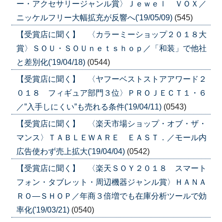
ー・アクセサリージャンル賞〉Ｊｅｗｅｌ ＶＯＸ／
ニッケルフリー大幅拡充が反響へ('19/05/09)
(545)
【受賞店に聞く】 〈カラーミーショップ２０１８大
賞〉ＳＯＵ・ＳＯＵｎｅｔｓｈｏｐ／「和装」で他社
と差別化('19/04/18)
(0544)
【受賞店に聞く】 〈ヤフーベストストアアワード２
０１８ フィギュア部門３位〉ＰＲＯＪＥＣＴ１・６
／”入手しにくい”も売れる条件('19/04/11)
(0543)
【受賞店に聞く】 〈楽天市場ショップ・オブ・ザ・
マンス〉ＴＡＢＬＥＷＡＲＥ ＥＡＳＴ．／モール内
広告使わず売上拡大('19/04/04)
(0542)
【受賞店に聞く】 〈楽天ＳＯＹ２０１８ スマート
フォン・タブレット・周辺機器ジャンル賞〉ＨＡＮＡ
ＲＯ―ＳＨＯＰ／年商３倍増でも在庫分析ツールで効
率化('19/03/21)
(0540)