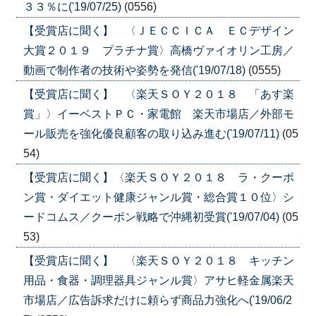
３３％に('19/07/25)
(0556)
【受賞店に聞く】 〈ＪＥＣＣＩＣＡ ＥＣデザイン
大賞２０１９ プラチナ賞〉高橋ヴァイオリン工房／
動画で制作者の技術や姿勢を発信('19/07/18)
(0555)
【受賞店に聞く】 〈楽天ＳＯＹ２０１８ 「あす楽
賞」〉イーベストＰＣ・家電館 楽天市場店／外部モ
ール販売を強化優良顧客の取り込み進む('19/07/11)
(05
54)
【受賞店に聞く】〈楽天ＳＯＹ２０１８ ラ・クーポ
ン賞・ダイエット健康ジャンル賞・総合賞１０位〉シ
ードコムス／クーポン戦略で沖縄初受賞('19/07/04)
(05
53)
【受賞店に聞く】 〈楽天ＳＯＹ２０１８ キッチン
用品・食器・調理器具ジャンル賞〉アサヒ軽金属楽天
市場店／広告訴求だけに頼らず商品力強化へ('19/06/2