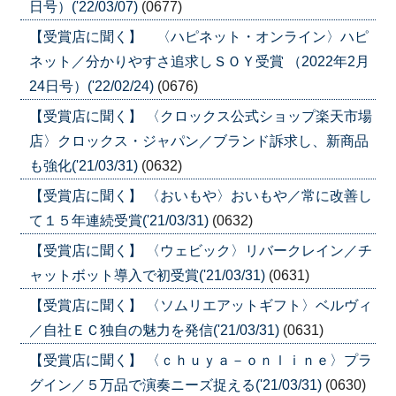
日号）('22/03/07)
(0677)
【受賞店に聞く】 〈ハピネット・オンライン〉ハピ
ネット／分かりやすさ追求しＳＯＹ受賞 （2022年2月
24日号）('22/02/24)
(0676)
【受賞店に聞く】 〈クロックス公式ショップ楽天市場
店〉クロックス・ジャパン／ブランド訴求し、新商品
も強化('21/03/31)
(0632)
【受賞店に聞く】 〈おいもや〉おいもや／常に改善し
て１５年連続受賞('21/03/31)
(0632)
【受賞店に聞く】 〈ウェビック〉リバークレイン／チ
ャットボット導入で初受賞('21/03/31)
(0631)
【受賞店に聞く】 〈ソムリエアットギフト〉ベルヴィ
／自社ＥＣ独自の魅力を発信('21/03/31)
(0631)
【受賞店に聞く】 〈ｃｈｕｙａ－ｏｎｌｉｎｅ〉プラ
グイン／５万品で演奏ニーズ捉える('21/03/31)
(0630)