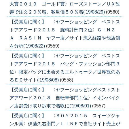
大賞２０１９ ゴールド賞〉ローズストーン／ＵＸ改
善で注文２０％増、客単価５０％増('19/08/29)
(0560)
【受賞店に聞く】 〈ヤフーショッピング ベストス
トアアワード２０１８ 腕時計部門２位〉ＧＩＮＺ
Ａ ＲＡＳＩＮ ヤフー店／サイト流入経路や他店舗
を分析('19/08/22)
(0559)
【受賞店に聞く】 〈ヤフーショッピング ベストス
トアアワード２０１８ バッグ・ファッション部門３
位〉限定バッグに出会えるエルトゥーク／世界観のあ
るＥＣサイト('19/08/08)
(0558)
【受賞店に聞く】 〈ヤフーショッピングベストスト
アアワード２０１８ 自転車部門１位〉イオンバイク
／店舗受け取り訴求で増収に('19/08/01)
(0557)
【受賞店に聞く】 〈ＳＯＹ２０１５ スイーツジャ
ンル賞〉伊藤久右衛門／ＬＩＮＥで自社サイト売上が