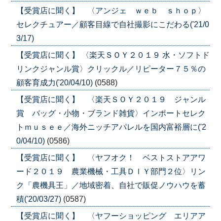
【受賞店に聞く】 〈アンジェ ｗｅｂ ｓｈｏｐ〉
セレクチュアー／顧客目線で自社撮影にこだわる('21/0
3/17)
【受賞店に聞く】 〈楽天ＳＯＹ２０１９ 水・ソフトド
リンクジャンル賞〉クリックル／リピーター７５％の
顧客育成力('20/04/10)
(0588)
【受賞店に聞く】 〈楽天ＳＯＹ２０１９ ジャンル
賞 バッグ・小物・ブランド雑貨〉インポートセレク
トｍｕｓｅｅ／海外ニッチアパレルを国内富裕層に('2
0/04/10)
(0586)
【受賞店に聞く】 〈ヤフオク！ ベストストアアワ
ード２０１９ 農業機械・工具ＤＩＹ部門２位〉リン
ク「農機具王」／地域密着、自社で販促ノウハウを蓄
積('20/03/27)
(0587)
【受賞店に聞く】 〈ヤフーショッピング エリアア