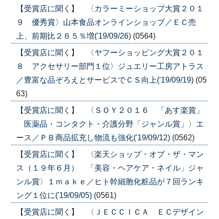
【受賞店に聞く】 〈カラーミーショップ大賞２０１
９ 優秀賞〉山本食品オンラインショップ／ＥＣ売
上、前期比２６５％増('19/09/26)
(0564)
【受賞店に聞く】 〈ヤフーショッピング大賞２０１
８ アクセサリー部門１位〉ジュエリー工房アトラス
／豊富な品ぞろえとサービスでＣＳ向上('19/09/19)
(05
63)
【受賞店に聞く】 〈ＳＯＹ２０１６ 「あす楽賞」
医薬品・コンタクト・介護分野「ジャンル賞」〉エ
ース／ＰＢ商品拡充し物流も強化('19/09/12)
(0562)
【受賞店に聞く】 〈楽天ショップ・オブ・ザ・マン
ス（１９年６月） 「美容・ヘアケア・ネイル」ジャ
ンル賞〉１ｍａｋｅ／ヒト幹細胞化粧品が７回ランキ
ング１位に('19/09/05)
(0561)
【受賞店に聞く】 〈ＪＥＣＣＩＣＡ ＥＣデザイン