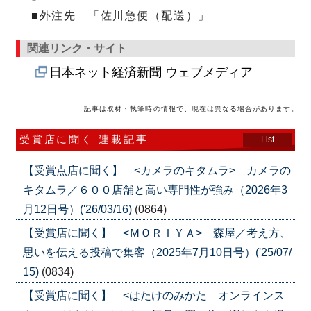
■外注先 「佐川急便（配送）」
関連リンク・サイト
日本ネット経済新聞 ウェブメディア
記事は取材・執筆時の情報で、現在は異なる場合があります。
受賞店に聞く 連載記事
List
【受賞点店に聞く】 <カメラのキタムラ> カメラの
キタムラ／６００店舗と高い専門性が強み（2026年3
月12日号）('26/03/16)
(0864)
【受賞店に聞く】 <ＭＯＲＩＹＡ> 森屋／考え方、
思いを伝える投稿で集客（2025年7月10日号）('25/07/
15)
(0834)
【受賞店に聞く】 <はたけのみかた オンラインス