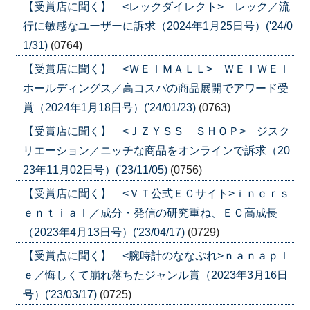
【受賞店に聞く】 <レックダイレクト> レック／流
行に敏感なユーザーに訴求（2024年1月25日号）('24/0
1/31)
(0764)
【受賞店に聞く】 <ＷＥＩＭＡＬＬ> ＷＥＩＷＥＩ
ホールディングス／高コスパの商品展開でアワード受
賞（2024年1月18日号）('24/01/23)
(0763)
【受賞店に聞く】 <ＪＺＹＳＳ ＳＨＯＰ> ジスク
リエーション／ニッチな商品をオンラインで訴求（20
23年11月02日号）('23/11/05)
(0756)
【受賞店に聞く】 <ＶＴ公式ＥＣサイト>ｉｎｅｒｓ
ｅｎｔｉａｌ／成分・発信の研究重ね、ＥＣ高成長
（2023年4月13日号）('23/04/17)
(0729)
【受賞点に聞く】 <腕時計のななぷれ>ｎａｎａｐｌ
ｅ／悔しくて崩れ落ちたジャンル賞（2023年3月16日
号）('23/03/17)
(0725)