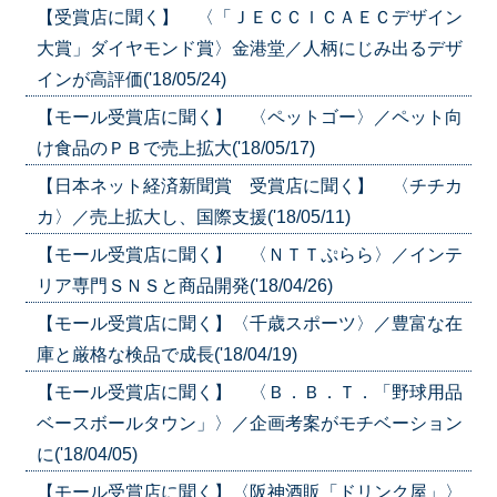
【受賞店に聞く】 〈「ＪＥＣＣＩＣＡＥＣデザイン
大賞」ダイヤモンド賞〉金港堂／人柄にじみ出るデザ
インが高評価('18/05/24)
【モール受賞店に聞く】 〈ペットゴー〉／ペット向
け食品のＰＢで売上拡大('18/05/17)
【日本ネット経済新聞賞 受賞店に聞く】 〈チチカ
カ〉／売上拡大し、国際支援('18/05/11)
【モール受賞店に聞く】 〈ＮＴＴぷらら〉／インテ
リア専門ＳＮＳと商品開発('18/04/26)
【モール受賞店に聞く】〈千歳スポーツ〉／豊富な在
庫と厳格な検品で成長('18/04/19)
【モール受賞店に聞く】 〈Ｂ．Ｂ．Ｔ．「野球用品
ベースボールタウン」〉／企画考案がモチベーション
に('18/04/05)
【モール受賞店に聞く】〈阪神酒販「ドリンク屋」〉