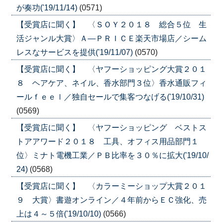
が奏功('19/11/14)
(0571)
【受賞店に聞く】 〈ＳＯＹ２０１８ 総合５位 生
活ジャンル大賞〉Ａ―ＰＲＩＣＥ楽天市場店／シーム
レスなサービスを提供('19/11/07)
(0570)
【受賞店に聞く】 〈ヤフーショッピング大賞２０１
８ ヘアケア、ネイル、香水部門３位〉香水通販フィ
ールｆｅｅｌ／独自セールで集客つなげる('19/10/31)
(0569)
【受賞店に聞く】 〈ヤフーショッピング ベストス
トアアワード２０１８ 工具、オフィス用品部門１
位〉ミナト電機工業／ＰＢ比率を３０％に拡大('19/10/
24)
(0568)
【受賞店に聞く】 〈カラーミーショップ大賞２０１
９ 大賞〉書遊オンライン／４年前からＥＣ強化、売
上は４～５倍('19/10/10)
(0566)