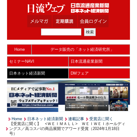
Home
データ販売の「ネット経済研究所」
セミナーNAVI
日本流通産業新聞
日本ネット経済新聞
DMフェア
Home
日本ネット経済新聞
連載記事
受賞店に聞く
【受賞店に聞く】 <ＷＥＩＭＡＬＬ> ＷＥＩＷＥＩホールディ
ングス／高コスパの商品展開でアワード受賞（2024年1月18日
号）