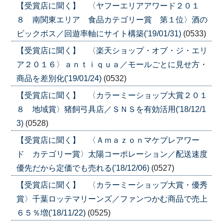
【受賞店に聞く】 〈ヤフーエリアアワード２０１
８ 南関東エリア 食品カテゴリー賞 第１位〉酒の
ビックボス／回遊率軸にサイト構築('19/01/31)
(0533)
【受賞店に聞く】 〈楽天ショップ・オブ・ジ・エリ
ア２０１６〉ａｎｔｉｑｕａ／モールごとに見せ方・
商品を差別化('19/01/24)
(0532)
【受賞店に聞く】 〈カラーミーショップ大賞２０１
８ 地域賞〉猪飼弓具店／ＳＮＳを有効活用('18/12/1
3)
(0528)
【受賞店に聞く】 〈Ａｍａｚｏｎマケプレアワー
ド カテゴリー賞〉太陽コーポレーション／配送速度
優先だから定価でも売れる('18/12/06)
(0527)
【受賞店に聞く】 〈カラーミーショップ大賞・優秀
賞〉千葉ロッテマリーンズ／ファンつかむ商品で売上
６５％増('18/11/22)
(0525)