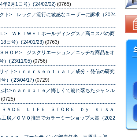
月1日号）('24/02/02)
(0765)
クト> レック／流行に敏感なユーザーに訴求（2024
Ｌ> ＷＥＩＷＥＩホールディングス／高コスパの商
号）('24/01/23)
(0763)
ＳＨＯＰ> ジスクリエーション／ニッチな商品をオ
'23/11/05)
(0756)
サイト>ｉｎｅｒｓｅｎｔｉａｌ／成分・発信の研究
('23/04/17)
(0729)
ぷれ>ｎａｎａｐｌｅ／悔しくて崩れ落ちたジャンル
)
(0725)
ＴＲＡＤＥ ＬＩＦＥ ＳＴＯＲＥ ｂｙ ｓｉｓａ
工房／ＯＭＯ推進でカラーミーショップ大賞（2022
ｓｐｏｏｎ マーケティング部責任者 三原壮太郎