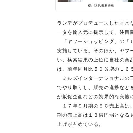
櫻井聡代表取締役
ランデがプロデュースした香水
ータを輸入元に提示して、注目
「ヤフーショッピング」の「５
実施している。そのほか、ヤフ
い、検索結果の上位に自社の商
は、前年同月比５０％増の１６
ミルズインターナショナルの三
でやり取りし、販売の進捗など
が販促企画などの効果的な実施
１７年９月期のＥＣ売上高は、
期の売上高は１３億円弱となる
上げが占めている。