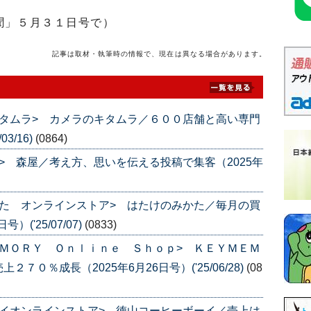
聞」５月３１日号で）
記事は取材・執筆時の情報で、現在は異なる場合があります。
タムラ> カメラのキタムラ／６００店舗と高い専門
3/16)
(0864)
> 森屋／考え方、思いを伝える投稿で集客（2025年
た オンラインストア> はたけのみかた／毎月の買
('25/07/07)
(0833)
ＭＯＲＹ Ｏｎｌｉｎｅ Ｓｈｏｐ> ＫＥＹＭＥＭ
０％成長（2025年6月26日号）('25/06/28)
(08
イオンラインストア> 徳山コーヒーボーイ／売上は