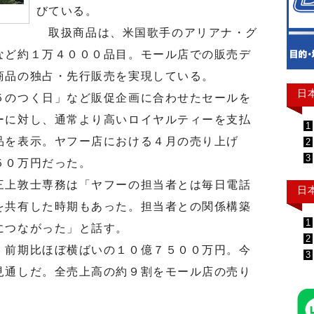
びている。
取扱商品は、米国歌手のアリアナ・グ
など約１万４０００品目。モール店での販売デ
商品の独占・先行販売を実現している。
日
のつく日」など販促企画に合わせたセールを
ーに対し、通常より高いロイヤルティーを支払
1
品を表示。ヤフー店における４月の売り上げ
2
3
５０万円だった。
上敦士専務は「ヤフーの担当者とは毎日電話
日
を共有した時期もあった。担当者との関係構築
1
につながった」と話す。
2
前期比ほぼ横ばいの１０億７５００万円。今
3
見通しだ。全売上高の約９割をモール店の売り