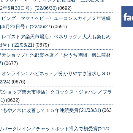
月30日号）('22/06/30)
(0692)
リビング ママ＊ベビー〉ユーコンスカイ／２年連続
3日号）('22/06/27)
(0691)
 レゴストア楽天市場店〉ベネリック／大人も楽しめ
('22/03/21)
(0679)
楽天ショップ〉池部楽器店／「おうち時間」機に商材
7)
(0677)
・オンライン〉ハピネット／分かりやすさ追求しＳＯ
/24)
(0676)
公式ショップ楽天市場店〉クロックス・ジャパン／ブラ
1)
(0632)
や／常に改善して１５年連続受賞('21/03/31)
(063
バークレイン／チャットボット導入で初受賞('21/0