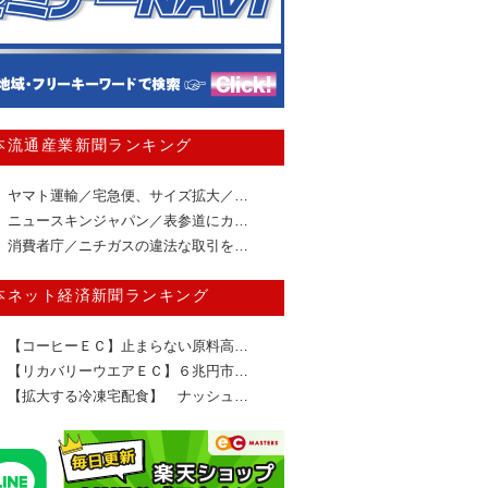
本流通産業新聞ランキング
ヤマト運輸／宅急便、サイズ拡大／…
ニュースキンジャパン／表参道にカ…
消費者庁／ニチガスの違法な取引を…
本ネット経済新聞ランキング
【コーヒーＥＣ】止まらない原料高…
【リカバリーウエアＥＣ】６兆円市…
【拡大する冷凍宅配食】 ナッシュ…