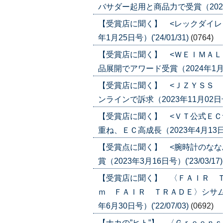
バサダー起用と商品力で受賞（2024年2
【受賞店に聞く】 <レックダイレ
年1月25日号）('24/01/31)
(0764)
【受賞店に聞く】 <ＷＥＩＭＡＬ
品展開でアワード受賞（2024年1月18日
【受賞店に聞く】 <ＪＺＹＳＳ 
ンラインで訴求（2023年11月02日号）(
【受賞店に聞く】 <ＶＴ公式ＥＣ
重ね、ＥＣ高成長（2023年4月13日号）
【受賞点に聞く】 <腕時計のなな
賞（2023年3月16日号）('23/03/17
【受賞店に聞く】 〈ＦＡＩＲ 
ｍ ＦＡＩＲ ＴＲＡＤＥ〉シサム
年6月30日号）('22/07/03)
(0692)
【ナカの”ヒト”】 〈Ｇｒｅｅｎ