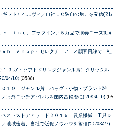
ギフト〉ベルヴィ／自社ＥＣ独自の魅力を発信('21/
－ｏｎｌｉｎｅ〉プラグイン／５万品で演奏ニーズ捉え
ｗｅｂ ｓｈｏｐ〉セレクチュアー／顧客目線で自社
０１９ 水・ソフトドリンクジャンル賞〉クリックル
04/10)
(0588)
２０１９ ジャンル賞 バッグ・小物・ブランド雑
外ニッチアパレルを国内富裕層に('20/04/10)
(05
 ベストストアアワード２０１９ 農業機械・工具Ｄ
域密着、自社で販促ノウハウを蓄積('20/03/27)