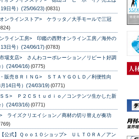
号）('25/06/23)
(0831)
オンラインストア> ケラッタ／大手モールで三冠
0824)
ンライン工房> 印鑑の西野オンライン工房／海外の
号）('24/06/17)
(0783)
市場支店> さんわコーポレーション／リピート好調
24/04/16)
(0775)
・販売ＢＲＩＮＧ> ＳＴＡＹＧＯＬＤ／利便性向
日号）('24/03/19)
(0771)
ＳＳ> Ｐ２ＣＳｔｕｄｉｏ／コンテンツ生かした新
24/03/16)
(0771)
> ライズクリエイション／商材の切り替えが奏功
0769)
【公式】Ｑｏｏ１０ショップ> ＵＬＴＯＲＡ／アン