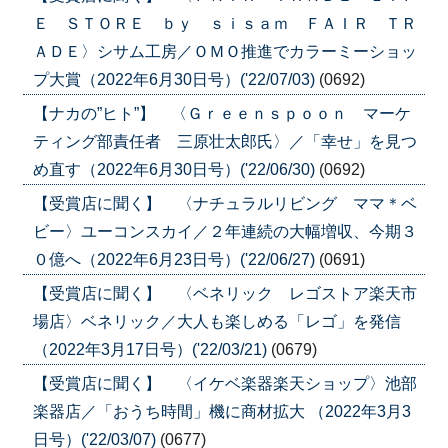
Ｅ ＳＴＯＲＥ ｂｙ ｓｉｓａｍ ＦＡＩＲ ＴＲ
ＡＤＥ〉シサム工房／ＯＭＯ推進でカラーミーショッ
プ大賞（2022年6月30日号）('22/07/03)
(0692)
【ナカの”ヒト”】 〈Ｇｒｅｅｎｓｐｏｏｎ マーケ
ティング部責任者 三原壮太郎氏〉／「幸せ」を見つ
め直す（2022年6月30日号）('22/06/30)
(0692)
【受賞店に聞く】 〈ナチュラルリビング ママ＊ベ
ビー〉ユーコンスカイ／２年連続の大幅増収、今期３
０億へ（2022年6月23日号）('22/06/27)
(0691)
【受賞店に聞く】 〈ベネリック レゴストア楽天市
場店〉ベネリック／大人も楽しめる「レゴ」を発信
（2022年3月17日号）('22/03/21)
(0679)
【受賞店に聞く】 〈イケベ楽器楽天ショップ〉池部
楽器店／「おうち時間」機に商材拡大 （2022年3月3
日号）('22/03/07)
(0677)