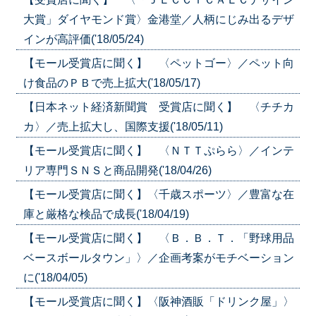
大賞」ダイヤモンド賞〉金港堂／人柄にじみ出るデザ
インが高評価('18/05/24)
【モール受賞店に聞く】 〈ペットゴー〉／ペット向
け食品のＰＢで売上拡大('18/05/17)
【日本ネット経済新聞賞 受賞店に聞く】 〈チチカ
カ〉／売上拡大し、国際支援('18/05/11)
【モール受賞店に聞く】 〈ＮＴＴぷらら〉／インテ
リア専門ＳＮＳと商品開発('18/04/26)
【モール受賞店に聞く】〈千歳スポーツ〉／豊富な在
庫と厳格な検品で成長('18/04/19)
【モール受賞店に聞く】 〈Ｂ．Ｂ．Ｔ．「野球用品
ベースボールタウン」〉／企画考案がモチベーション
に('18/04/05)
【モール受賞店に聞く】〈阪神酒販「ドリンク屋」〉