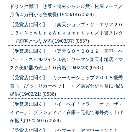
ドリンク部門 惣菜・食材ジャンル賞〉松屋フーズ／
月商４万円から急成長('19/03/14)
(0539)
【受賞店に聞く】 〈楽天ショップ・ジ・エリア２０
１３〉ＮｅｗｂａｇＷａｋａｍａｔｓｕ／手書きレタ
ーで顧客とつながる('19/03/07)
(0537)
【受賞店に聞く】 〈楽天ＳＯＹ２０１９ 美容・ヘ
アケア・ネイルジャンル賞〉ヤーマン楽天市場店／マ
スク美顔器の売上１０倍増('19/02/28)
(0537)
【受賞店に聞く】 カラーミーショップ２０１８優秀
賞〈「びっくりカーペット」〉／購買分析を基に商品
提供('19/02/21)
(0536)
【受賞店に聞く】 〈イーベイ「セラー・オブ・ザ・
イヤー」〉ブランディア／在庫一元化で海外売り上げ
が拡大('19/02/07)
(0534)
【受賞店に聞く】 〈ヤフーエリアアワード２０１