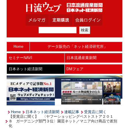
Home
データ販売の「ネット経済研究所」
セミナーNAVI
日本流通産業新聞
日本ネット経済新聞
DMフェア
Home
日本ネット経済新聞
連載記事
受賞店に聞く
【受賞店に聞く】 〈ヤフーショッピングベストストア２０１
８ ガーデニング部門３位〉園芸ネット／マニア向け商品で差別
化