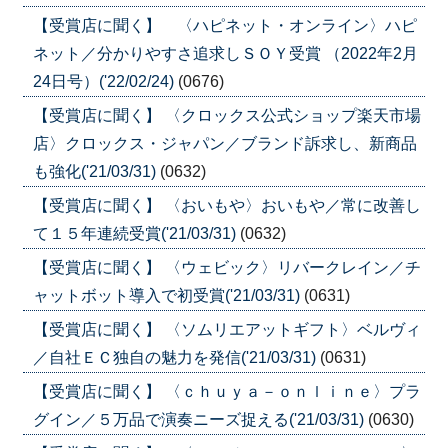
【受賞店に聞く】 〈ハピネット・オンライン〉ハピ
ネット／分かりやすさ追求しＳＯＹ受賞 （2022年2月
24日号）('22/02/24)
(0676)
【受賞店に聞く】 〈クロックス公式ショップ楽天市場
店〉クロックス・ジャパン／ブランド訴求し、新商品
も強化('21/03/31)
(0632)
【受賞店に聞く】 〈おいもや〉おいもや／常に改善し
て１５年連続受賞('21/03/31)
(0632)
【受賞店に聞く】 〈ウェビック〉リバークレイン／チ
ャットボット導入で初受賞('21/03/31)
(0631)
【受賞店に聞く】 〈ソムリエアットギフト〉ベルヴィ
／自社ＥＣ独自の魅力を発信('21/03/31)
(0631)
【受賞店に聞く】 〈ｃｈｕｙａ－ｏｎｌｉｎｅ〉プラ
グイン／５万品で演奏ニーズ捉える('21/03/31)
(0630)