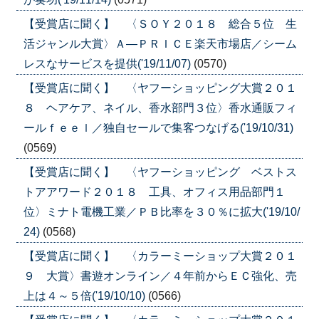
【受賞店に聞く】 〈ＳＯＹ２０１８ 総合５位 生
活ジャンル大賞〉Ａ―ＰＲＩＣＥ楽天市場店／シーム
レスなサービスを提供('19/11/07)
(0570)
【受賞店に聞く】 〈ヤフーショッピング大賞２０１
８ ヘアケア、ネイル、香水部門３位〉香水通販フィ
ールｆｅｅｌ／独自セールで集客つなげる('19/10/31)
(0569)
【受賞店に聞く】 〈ヤフーショッピング ベストス
トアアワード２０１８ 工具、オフィス用品部門１
位〉ミナト電機工業／ＰＢ比率を３０％に拡大('19/10/
24)
(0568)
【受賞店に聞く】 〈カラーミーショップ大賞２０１
９ 大賞〉書遊オンライン／４年前からＥＣ強化、売
上は４～５倍('19/10/10)
(0566)