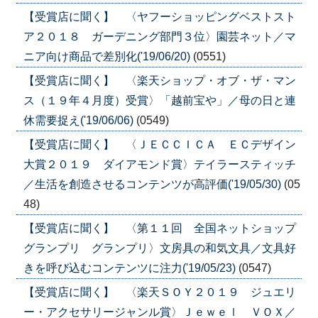
【受賞店に聞く】 〈ヤフーショッピングベストスト
ア２０１８ ガーデニング部門３位〉園芸ネット／マ
ニア向け商品で差別化('19/06/20)
(0551)
【受賞店に聞く】 〈楽天ショップ・オブ・ザ・マン
ス（１９年４月度）受賞〉「越前宝や」／母の日と連
休需要捉え('19/06/06)
(0549)
【受賞店に聞く】 〈ＪＥＣＣＩＣＡ ＥＣデザイン
大賞２０１９ ダイアモンド賞〉テイラースティッチ
／生活を創造させるコンテンツが高評価('19/05/30)
(05
48)
【受賞店に聞く】 〈第１１回 全国ネットショップ
グランプリ グランプリ〉文房具の和気文具／文具好
きを呼び込むコンテンツに注力('19/05/23)
(0547)
【受賞店に聞く】 〈楽天ＳＯＹ２０１９ ジュエリ
ー・アクセサリージャンル賞〉Ｊｅｗｅｌ ＶＯＸ／