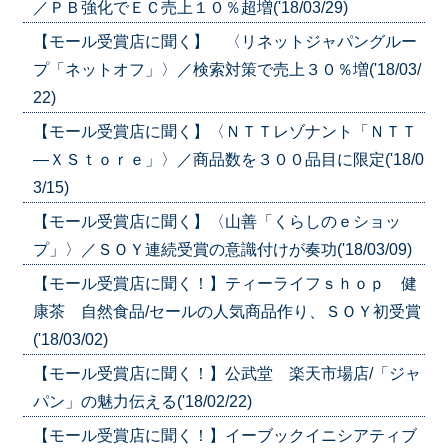
／ＰＢ強化でＥＣ売上１０％超増('18/03/29)
【モール受賞店に聞く】 〈リネットジャパングルー
プ「ネットオフ」〉／検索対策で売上３０％増('18/03/
22)
【モール受賞店に聞く】〈ＮＴＴレゾナント「ＮＴＴ
—ＸＳｔｏｒｅ」〉／商品数を３００品目に限定('18/0
3/15)
【モール受賞店に聞く】〈山善「くらしのｅショッ
プ」〉／ＳＯＹ連続受賞の意識付けが奏功('18/03/09)
【モール受賞店に聞く！】ティーライフｓｈｏｐ 健
康茶 自然食品/セールの人気商品作り、ＳＯＹ初受賞
('18/03/02)
【モール受賞店に聞く！】公武堂 楽天市場店/「ジャ
パン」の魅力伝える('18/02/22)
【モール受賞店に聞く！】イーブックイニシアティブ