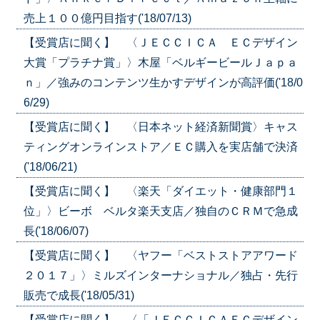
売上１００億円目指す('18/07/13)
【受賞店に聞く】 〈ＪＥＣＣＩＣＡ ＥＣデザイン
大賞「プラチナ賞」〉木屋「ベルギービールＪａｐａ
ｎ」／強みのコンテンツ生かすデザインが高評価('18/0
6/29)
【受賞店に聞く】 〈日本ネット経済新聞賞〉キャス
ティングオンラインストア／ＥＣ購入を実店舗で決済
('18/06/21)
【受賞店に聞く】 〈楽天「ダイエット・健康部門１
位」〉ビーボ ベルタ楽天支店／独自のＣＲＭで急成
長('18/06/07)
【受賞店に聞く】 〈ヤフー「ベストストアアワード
２０１７」〉ミルズインターナショナル／独占・先行
販売で成長('18/05/31)
【受賞店に聞く】 〈「ＪＥＣＣＩＣＡＥＣデザイン