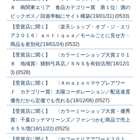
８ 南関東エリア 食品カテゴリー賞 第１位〉酒の
ビックボス／回遊率軸にサイト構築('19/01/31)
(0533)
【受賞店に聞く】 〈楽天ショップ・オブ・ジ・エリ
ア２０１６〉ａｎｔｉｑｕａ／モールごとに見せ方・
商品を差別化('19/01/24)
(0532)
【受賞店に聞く】 〈カラーミーショップ大賞２０１
８ 地域賞〉猪飼弓具店／ＳＮＳを有効活用('18/12/1
3)
(0528)
【受賞店に聞く】 〈Ａｍａｚｏｎマケプレアワー
ド カテゴリー賞〉太陽コーポレーション／配送速度
優先だから定価でも売れる('18/12/06)
(0527)
【受賞店に聞く】 〈カラーミーショップ大賞・優秀
賞〉千葉ロッテマリーンズ／ファンつかむ商品で売上
６５％増('18/11/22)
(0525)
【受賞店に聞く】 〈ヤフーエリアアワード２０１