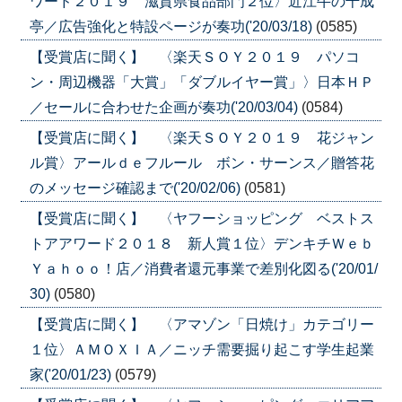
ワード２０１９ 滋賀県食品部門２位〉近江牛の千成
亭／広告強化と特設ページが奏功('20/03/18)
(0585)
【受賞店に聞く】 〈楽天ＳＯＹ２０１９ パソコ
ン・周辺機器「大賞」「ダブルイヤー賞」〉日本ＨＰ
／セールに合わせた企画が奏功('20/03/04)
(0584)
【受賞店に聞く】 〈楽天ＳＯＹ２０１９ 花ジャン
ル賞〉アールｄｅフルール ボン・サーンス／贈答花
のメッセージ確認まで('20/02/06)
(0581)
【受賞店に聞く】 〈ヤフーショッピング ベストス
トアアワード２０１８ 新人賞１位〉デンキチＷｅｂ
Ｙａｈｏｏ！店／消費者還元事業で差別化図る('20/01/
30)
(0580)
【受賞店に聞く】 〈アマゾン「日焼け」カテゴリー
１位〉ＡＭＯＸＩＡ／ニッチ需要掘り起こす学生起業
家('20/01/23)
(0579)