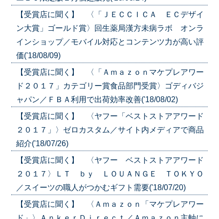
【受賞店に聞く】 〈「ＪＥＣＣＩＣＡ ＥＣデザイ
ン大賞」ゴールド賞〉回生薬局漢方未病ラボ オンラ
インショップ／モバイル対応とコンテンツ力が高い評
価('18/08/09)
【受賞店に聞く】 〈「Ａｍａｚｏｎマケプレアワー
ド２０１７」カテゴリー賞食品部門受賞〉ゴディバジ
ャパン／ＦＢＡ利用で出荷効率改善('18/08/02)
【受賞店に聞く】 〈ヤフー「ベストストアアワード
２０１７」〉ゼロカスタム／サイト内メディアで商品
紹介('18/07/26)
【受賞店に聞く】 〈ヤフー ベストストアアワード
２０１７〉ＬＴ ｂｙ ＬＯＵＡＮＧＥ ＴＯＫＹＯ
／スイーツの職人がつかむギフト需要('18/07/20)
【受賞店に聞く】 〈Ａｍａｚｏｎ「マケプレアワー
ド」〉ＡｎｋｅｒＤｉｒｅｃｔ／Ａｍａｚｏｎ主軸に