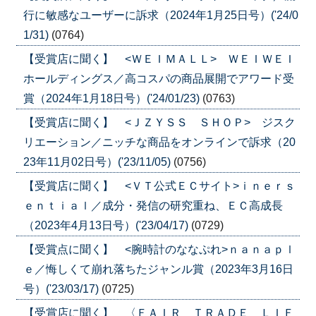
行に敏感なユーザーに訴求（2024年1月25日号）('24/0
1/31)
(0764)
【受賞店に聞く】 <ＷＥＩＭＡＬＬ> ＷＥＩＷＥＩ
ホールディングス／高コスパの商品展開でアワード受
賞（2024年1月18日号）('24/01/23)
(0763)
【受賞店に聞く】 <ＪＺＹＳＳ ＳＨＯＰ> ジスク
リエーション／ニッチな商品をオンラインで訴求（20
23年11月02日号）('23/11/05)
(0756)
【受賞店に聞く】 <ＶＴ公式ＥＣサイト>ｉｎｅｒｓ
ｅｎｔｉａｌ／成分・発信の研究重ね、ＥＣ高成長
（2023年4月13日号）('23/04/17)
(0729)
【受賞点に聞く】 <腕時計のななぷれ>ｎａｎａｐｌ
ｅ／悔しくて崩れ落ちたジャンル賞（2023年3月16日
号）('23/03/17)
(0725)
【受賞店に聞く】 〈ＦＡＩＲ ＴＲＡＤＥ ＬＩＦ