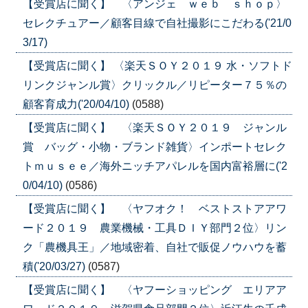
【受賞店に聞く】 〈アンジェ ｗｅｂ ｓｈｏｐ〉
セレクチュアー／顧客目線で自社撮影にこだわる('21/0
3/17)
【受賞店に聞く】 〈楽天ＳＯＹ２０１９ 水・ソフトド
リンクジャンル賞〉クリックル／リピーター７５％の
顧客育成力('20/04/10)
(0588)
【受賞店に聞く】 〈楽天ＳＯＹ２０１９ ジャンル
賞 バッグ・小物・ブランド雑貨〉インポートセレク
トｍｕｓｅｅ／海外ニッチアパレルを国内富裕層に('2
0/04/10)
(0586)
【受賞店に聞く】 〈ヤフオク！ ベストストアアワ
ード２０１９ 農業機械・工具ＤＩＹ部門２位〉リン
ク「農機具王」／地域密着、自社で販促ノウハウを蓄
積('20/03/27)
(0587)
【受賞店に聞く】 〈ヤフーショッピング エリアア