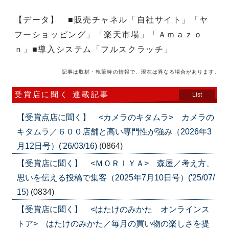
【データ】 ■販売チャネル「自社サイト」「ヤ
フーショッピング」「楽天市場」「Ａｍａｚｏ
ｎ」■導入システム「フルスクラッチ」
記事は取材・執筆時の情報で、現在は異なる場合があります。
受賞店に聞く 連載記事
List
【受賞点店に聞く】 <カメラのキタムラ> カメラの
キタムラ／６００店舗と高い専門性が強み（2026年3
月12日号）('26/03/16)
(0864)
【受賞店に聞く】 <ＭＯＲＩＹＡ> 森屋／考え方、
思いを伝える投稿で集客（2025年7月10日号）('25/07/
15)
(0834)
【受賞店に聞く】 <はたけのみかた オンラインス
トア> はたけのみかた／毎月の買い物の楽しさを提