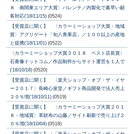
８ 南関東エリア大賞〉パレンテ／内製化で素早い顧
客対応('18/11/15)
(0524)
【受賞店に聞く】 〈カラーミーショップ大賞・地域
賞〉アグリゲート「旬八青果店」／１００以上の産地
と提携('18/11/01)
(0522)
〈カラーミーショップ大賞２０１８ ベスト店長賞〉
石膏像ドットコム／作品制作からサイト運営を１人で
('18/10/18)
(0520)
【受賞店に聞く】 〈楽天ショップ・オブ・ザ・イヤ
ー２０１７〉長崎心泉堂／ギフト商品開発で法人売上
２０％増('18/10/11)
(0519)
【受賞店に聞く】 〈カラーミーショップ大賞２０１
８・地域賞〉革財布の山藤／サイト刷新で売り上げ２
０％増('18/10/04)
(0518)
【受賞店に聞く】〈「楽天ショップ・オブ・ザ・イヤ