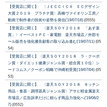
【受賞店に聞く】 〈ＪＥＣＣＩＣＡ ＥＣデザイン
大賞２０１９ プラチナ賞〉高橋ヴァイオリン工房／
動画で制作者の技術や姿勢を発信('19/07/18)
(0555)
【受賞店に聞く】 〈楽天ＳＯＹ２０１８ 「あす楽
賞」〉イーベストＰＣ・家電館 楽天市場店／外部モ
ール販売を強化優良顧客の取り込み進む('19/07/11)
(05
54)
【受賞店に聞く】〈楽天ＳＯＹ２０１８ ラ・クーポ
ン賞・ダイエット健康ジャンル賞・総合賞１０位〉シ
ードコムス／クーポン戦略で沖縄初受賞('19/07/04)
(05
53)
【受賞店に聞く】 〈楽天ＳＯＹ２０１８ キッチン
用品・食器・調理器具ジャンル賞〉アサヒ軽金属楽天
市場店／広告訴求だけに頼らず商品力強化へ('19/06/2
7)
(0552)