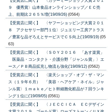
【受賞店に聞く】 〈カラーミーショップ大賞２０１
９ 優秀賞〉山本食品オンラインショップ／ＥＣ売
上、前期比２６５％増('19/09/26)
(0564)
【受賞店に聞く】 〈ヤフーショッピング大賞２０１
８ アクセサリー部門１位〉ジュエリー工房アトラス
／豊富な品ぞろえとサービスでＣＳ向上('19/09/19)
(05
63)
【受賞店に聞く】 〈ＳＯＹ２０１６ 「あす楽賞」
医薬品・コンタクト・介護分野「ジャンル賞」〉エ
ース／ＰＢ商品拡充し物流も強化('19/09/12)
(0562)
【受賞店に聞く】 〈楽天ショップ・オブ・ザ・マン
ス（１９年６月） 「美容・ヘアケア・ネイル」ジャ
ンル賞〉１ｍａｋｅ／ヒト幹細胞化粧品が７回ランキ
ング１位に('19/09/05)
(0561)
【受賞店に聞く】 〈ＪＥＣＣＩＣＡ ＥＣデザイン
大賞２０１９ ゴールド賞〉ローズストーン／ＵＸ改