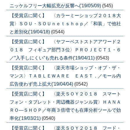
ニッケルフリー大幅拡充が反響へ('19/05/09)
(545)
【受賞店に聞く】 〈カラーミーショップ２０１８大
賞〉ＳＯＵ・ＳＯＵｎｅｔｓｈｏｐ／「和装」で他社
と差別化('19/04/18)
(0544)
【受賞店に聞く】 〈ヤフーベストストアアワード２
０１８ フィギュア部門３位〉ＰＲＯＪＥＣＴ１・６
／”入手しにくい”も売れる条件('19/04/11)
(0543)
【受賞店に聞く】 〈楽天市場ショップ・オブ・ザ・
マンス〉ＴＡＢＬＥＷＡＲＥ ＥＡＳＴ．／モール内
広告使わず売上拡大('19/04/04)
(0542)
【受賞店に聞く】 〈楽天ＳＯＹ２０１８ スマート
フォン・タブレット・周辺機器ジャンル賞〉ＨＡＮＡ
ＲＯ―ＳＨＯＰ／年商３倍増でも在庫分析ツールで効
率化('19/03/21)
(0540)
【受賞店に聞く】 〈楽天ＳＯＹ２０１８ フード・