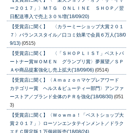
ー２０１７」〉ＭＴＧ ＯＮＬＩＮＥ ＳＨＯＰ／翌
日配送導入で売上３０％増('18/09/20)
【受賞店に聞く】 〈カラーミーショップ大賞２０１
７〉バランススタイル／口コミ効果で会員６万人('18/0
9/13)
(0515)
【受賞店に聞く】 〈「ＳＨＯＰＬＩＳＴ」ベストパ
ートナー賞ＷＯＭＥＮ グランプリ賞〉夢展望／ＳＰ
Ａや商品提案強化し売上拡大('18/09/06)
(0514)
【受賞店に聞く】〈Ａｍａｚｏｎマケプレアワード
カテゴリー賞 ヘルス＆ビューティー部門〉アンファ
ーストア／ブランド全体のＰＲを強化('18/08/30)
(051
3)
【受賞店に聞く】〈Ｗｏｗｍａ！「ベストショップ大
賞２０１７」〉ローソンエンタテインメント／ドラク
エＥＣ限定版１万個超販売('18/08/24)