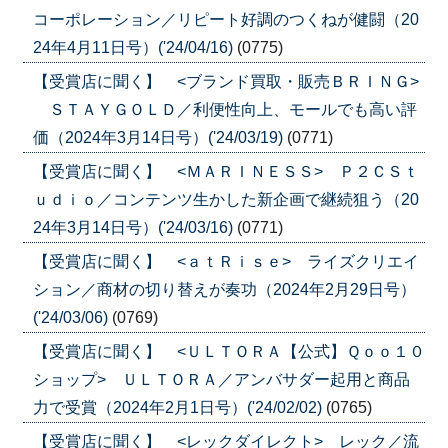
コーポレーション／リピート好調のつくねが健闘（20
24年4月11日号）('24/04/16)
(0775)
【受賞店に聞く】 <ブランド買取・販売ＢＲＩＮＧ>
ＳＴＡＹＧＯＬＤ／利便性向上、モールでも高い評
価（2024年3月14日号）('24/03/19)
(0771)
【受賞店に聞く】 <ＭＡＲＩＮＥＳＳ> Ｐ２ＣＳｔ
ｕｄｉｏ／コンテンツ生かした新企画で継続狙う（20
24年3月14日号）('24/03/16)
(0771)
【受賞店に聞く】 <ａｔＲｉｓｅ> ライズクリエイ
ション／商材の切り替えが奏功（2024年2月29日号）
('24/03/06)
(0769)
【受賞店に聞く】 <ＵＬＴＯＲＡ【公式】Ｑｏｏ１０
ショップ> ＵＬＴＯＲＡ／アンバサダー起用と商品
力で受賞（2024年2月1日号）('24/02/02)
(0765)
【受賞店に聞く】 <レックダイレクト> レック／流