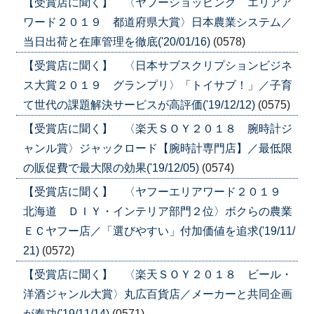
【受賞店に聞く】 〈ヤフーショッピング エリアア
ワード２０１９ 都道府県大賞〉日本農業システム／
当日出荷と在庫管理を徹底('20/01/16)
(0578)
【受賞店に聞く】 〈日本サブスクリプションビジネ
ス大賞２０１９ グランプリ〉「トイサブ！」／子育
て世代の課題解決サービスが高評価('19/12/12)
(0575)
【受賞店に聞く】 〈楽天ＳＯＹ２０１８ 腕時計ジ
ャンル賞〉ジャックロード【腕時計専門店】／最低限
の販促費で最大限の効果('19/12/05)
(0574)
【受賞店に聞く】 〈ヤフーエリアワード２０１９
北海道 ＤＩＹ・インテリア部門２位〉ボクらの農業
ＥＣヤフー店／「選びやすい」付加価値を追求('19/11/
21)
(0572)
【受賞店に聞く】 〈楽天ＳＯＹ２０１８ ビール・
洋酒ジャンル大賞〉丸広百貨店／メーカーと共同企画
が奏功('19/11/14)
(0571)