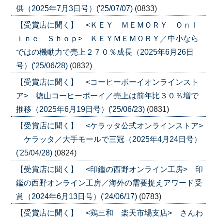
供（2025年7月3日号）('25/07/07)
(0833)
【受賞店に聞く】 <ＫＥＹ ＭＥＭＯＲＹ Ｏｎｌ
ｉｎｅ Ｓｈｏｐ> ＫＥＹＭＥＭＯＲＹ／中小なら
ではの機動力で売上２７０％成長（2025年6月26日
号）('25/06/28)
(0832)
【受賞店に聞く】 <コーヒーボーイオンラインスト
ア> 徳山コーヒーボーイ／売上は前年比３０％増で
推移（2025年6月19日号）('25/06/23)
(0831)
【受賞店に聞く】 <ケラッタ公式オンラインストア>
ケラッタ／大手モールで三冠（2025年4月24日号）
('25/04/28)
(0824)
【受賞店に聞く】 <印鑑の西野オンライン工房> 印
鑑の西野オンライン工房／海外の需要捉えアワード受
賞（2024年6月13日号）('24/06/17)
(0783)
【受賞店に聞く】 <鶏三和 楽天市場支店> さんわ