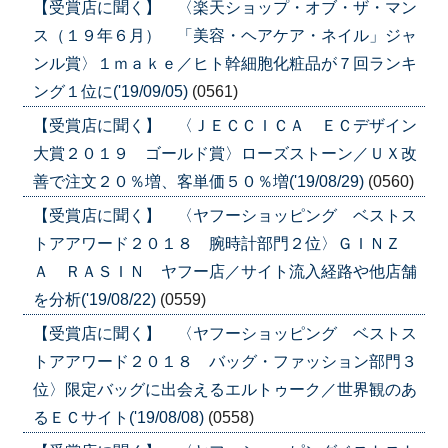
【受賞店に聞く】 〈楽天ショップ・オブ・ザ・マン
ス（１９年６月） 「美容・ヘアケア・ネイル」ジャ
ンル賞〉１ｍａｋｅ／ヒト幹細胞化粧品が７回ランキ
ング１位に('19/09/05)
(0561)
【受賞店に聞く】 〈ＪＥＣＣＩＣＡ ＥＣデザイン
大賞２０１９ ゴールド賞〉ローズストーン／ＵＸ改
善で注文２０％増、客単価５０％増('19/08/29)
(0560)
【受賞店に聞く】 〈ヤフーショッピング ベストス
トアアワード２０１８ 腕時計部門２位〉ＧＩＮＺ
Ａ ＲＡＳＩＮ ヤフー店／サイト流入経路や他店舗
を分析('19/08/22)
(0559)
【受賞店に聞く】 〈ヤフーショッピング ベストス
トアアワード２０１８ バッグ・ファッション部門３
位〉限定バッグに出会えるエルトゥーク／世界観のあ
るＥＣサイト('19/08/08)
(0558)