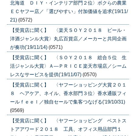
北海道 ＤＩＹ・インテリア部門２位〉ボクらの農業
ＥＣヤフー店／「選びやすい」付加価値を追求('19/11/
21)
(0572)
【受賞店に聞く】 〈楽天ＳＯＹ２０１８ ビール・
洋酒ジャンル大賞〉丸広百貨店／メーカーと共同企画
が奏功('19/11/14)
(0571)
【受賞店に聞く】 〈ＳＯＹ２０１８ 総合５位 生
活ジャンル大賞〉Ａ―ＰＲＩＣＥ楽天市場店／シーム
レスなサービスを提供('19/11/07)
(0570)
【受賞店に聞く】 〈ヤフーショッピング大賞２０１
８ ヘアケア、ネイル、香水部門３位〉香水通販フィ
ールｆｅｅｌ／独自セールで集客つなげる('19/10/31)
(0569)
【受賞店に聞く】 〈ヤフーショッピング ベストス
トアアワード２０１８ 工具、オフィス用品部門１