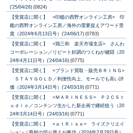
('25/04/28)
(0824)
【受賞店に聞く】 <印鑑の西野オンライン工房> 印
鑑の西野オンライン工房／海外の需要捉えアワード受
賞（2024年6月13日号）('24/06/17)
(0783)
【受賞店に聞く】 <鶏三和 楽天市場支店> さんわ
コーポレーション／リピート好調のつくねが健闘（20
24年4月11日号）('24/04/16)
(0775)
【受賞店に聞く】 <ブランド買取・販売ＢＲＩＮＧ>
ＳＴＡＹＧＯＬＤ／利便性向上、モールでも高い評
価（2024年3月14日号）('24/03/19)
(0771)
【受賞店に聞く】 <ＭＡＲＩＮＥＳＳ> Ｐ２ＣＳｔ
ｕｄｉｏ／コンテンツ生かした新企画で継続狙う（20
24年3月14日号）('24/03/16)
(0771)
【受賞店に聞く】 <ａｔＲｉｓｅ> ライズクリエイ
ション／商材の切り替えが奏功（2024年2月29日号）