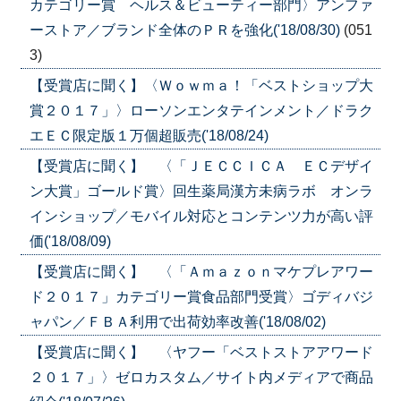
カテゴリー賞 ヘルス＆ビューティー部門〉アンファ
ーストア／ブランド全体のＰＲを強化('18/08/30)
(051
3)
【受賞店に聞く】〈Ｗｏｗｍａ！「ベストショップ大
賞２０１７」〉ローソンエンタテインメント／ドラク
エＥＣ限定版１万個超販売('18/08/24)
【受賞店に聞く】 〈「ＪＥＣＣＩＣＡ ＥＣデザイ
ン大賞」ゴールド賞〉回生薬局漢方未病ラボ オンラ
インショップ／モバイル対応とコンテンツ力が高い評
価('18/08/09)
【受賞店に聞く】 〈「Ａｍａｚｏｎマケプレアワー
ド２０１７」カテゴリー賞食品部門受賞〉ゴディバジ
ャパン／ＦＢＡ利用で出荷効率改善('18/08/02)
【受賞店に聞く】 〈ヤフー「ベストストアアワード
２０１７」〉ゼロカスタム／サイト内メディアで商品