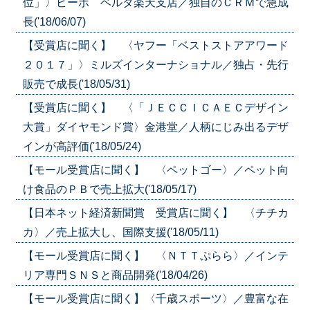
位」〉ビーボ ベルタ楽天支店／独自のＣＲＭで急成
長('18/06/07)
【受賞店に聞く】 〈ヤフー「ベストストアアワード
２０１７」〉ミルズインターナショナル／独占・先行
販売で成長('18/05/31)
【受賞店に聞く】 〈「ＪＥＣＣＩＣＡＥＣデザイン
大賞」ダイヤモンド賞〉金港堂／人柄にじみ出るデザ
インが高評価('18/05/24)
【モール受賞店に聞く】 〈ペットゴー〉／ペット向
け食品のＰＢで売上拡大('18/05/17)
【日本ネット経済新聞賞 受賞店に聞く】 〈チチカ
カ〉／売上拡大し、国際支援('18/05/11)
【モール受賞店に聞く】 〈ＮＴＴぷらら〉／インテ
リア専門ＳＮＳと商品開発('18/04/26)
【モール受賞店に聞く】〈千歳スポーツ〉／豊富な在