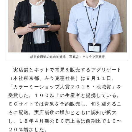
経営企画部の東向泊瀬氏（写真左）と左今克憲社長
実店舗とネットで青果を販売するアグリゲート
（本社東京都、左今克憲社長）は９月１１日、
「カラーミーショップ大賞２０１８・地域賞」を
受賞した。１００以上の生産者と提携している。
ＥＣサイトでは青果を予約販売し、旬を迎えるこ
ろに配送。実店舗数の増加とともに認知が拡大
し、１８年４月期のＥＣ売上高は前期比で１０〜
２０％増加した。