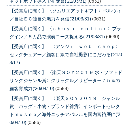
ャットボット導入で初受賞('21/03/31)
(0631)
【受賞店に聞く】 〈ソムリエアットギフト〉ベルヴィ
／自社ＥＣ独自の魅力を発信('21/03/31)
(0631)
【受賞店に聞く】 〈ｃｈｕｙａ－ｏｎｌｉｎｅ〉プラ
グイン／５万品で演奏ニーズ捉える('21/03/31)
(0630)
【受賞店に聞く】 〈アンジェ ｗｅｂ ｓｈｏｐ〉
セレクチュアー／顧客目線で自社撮影にこだわる('21/0
3/17)
【受賞店に聞く】 〈楽天ＳＯＹ２０１９ 水・ソフトド
リンクジャンル賞〉クリックル／リピーター７５％の
顧客育成力('20/04/10)
(0588)
【受賞店に聞く】 〈楽天ＳＯＹ２０１９ ジャンル
賞 バッグ・小物・ブランド雑貨〉インポートセレク
トｍｕｓｅｅ／海外ニッチアパレルを国内富裕層に('2
0/04/10)
(0586)