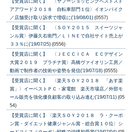
【受賞店に聞く】 〈ヤフーショッピングベストスト
アアワード２０１８ 自転車部門１位〉イオンバイク
／店舗受け取り訴求で増収に('19/08/01)
(0557)
【受賞店に聞く】 〈ＳＯＹ２０１５ スイーツジャ
ンル賞〉伊藤久右衛門／ＬＩＮＥで自社サイト売上が
３３％に('19/07/25)
(0556)
【受賞店に聞く】 〈ＪＥＣＣＩＣＡ ＥＣデザイン
大賞２０１９ プラチナ賞〉高橋ヴァイオリン工房／
動画で制作者の技術や姿勢を発信('19/07/18)
(0555)
【受賞店に聞く】 〈楽天ＳＯＹ２０１８ 「あす楽
賞」〉イーベストＰＣ・家電館 楽天市場店／外部モ
ール販売を強化優良顧客の取り込み進む('19/07/11)
(05
54)
【受賞店に聞く】〈楽天ＳＯＹ２０１８ ラ・クーポ
ン賞・ダイエット健康ジャンル賞・総合賞１０位〉シ
ードコムス／クーポン戦略で沖縄初受賞('19/07/04)
(05