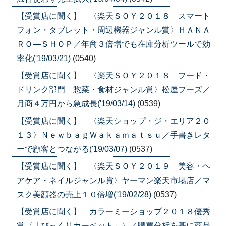
【受賞店に聞く】 〈楽天ＳＯＹ２０１８ スマート
フォン・タブレット・周辺機器ジャンル賞〉ＨＡＮＡ
ＲＯ―ＳＨＯＰ／年商３倍増でも在庫分析ツールで効
率化('19/03/21)
(0540)
【受賞店に聞く】 〈楽天ＳＯＹ２０１８ フード・
ドリンク部門 惣菜・食材ジャンル賞〉松屋フーズ／
月商４万円から急成長('19/03/14)
(0539)
【受賞店に聞く】 〈楽天ショップ・ジ・エリア２０
１３〉ＮｅｗｂａｇＷａｋａｍａｔｓｕ／手書きレタ
ーで顧客とつながる('19/03/07)
(0537)
【受賞店に聞く】 〈楽天ＳＯＹ２０１９ 美容・ヘ
アケア・ネイルジャンル賞〉ヤーマン楽天市場店／マ
スク美顔器の売上１０倍増('19/02/28)
(0537)
【受賞店に聞く】 カラーミーショップ２０１８優秀
賞〈「びっくりカーペット」〉／購買分析を基に商品