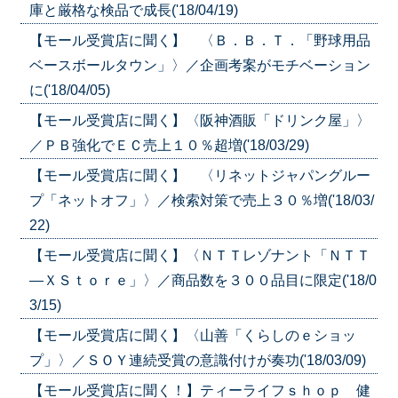
庫と厳格な検品で成長('18/04/19)
【モール受賞店に聞く】 〈Ｂ．Ｂ．Ｔ．「野球用品
ベースボールタウン」〉／企画考案がモチベーション
に('18/04/05)
【モール受賞店に聞く】〈阪神酒販「ドリンク屋」〉
／ＰＢ強化でＥＣ売上１０％超増('18/03/29)
【モール受賞店に聞く】 〈リネットジャパングルー
プ「ネットオフ」〉／検索対策で売上３０％増('18/03/
22)
【モール受賞店に聞く】〈ＮＴＴレゾナント「ＮＴＴ
—ＸＳｔｏｒｅ」〉／商品数を３００品目に限定('18/0
3/15)
【モール受賞店に聞く】〈山善「くらしのｅショッ
プ」〉／ＳＯＹ連続受賞の意識付けが奏功('18/03/09)
【モール受賞店に聞く！】ティーライフｓｈｏｐ 健