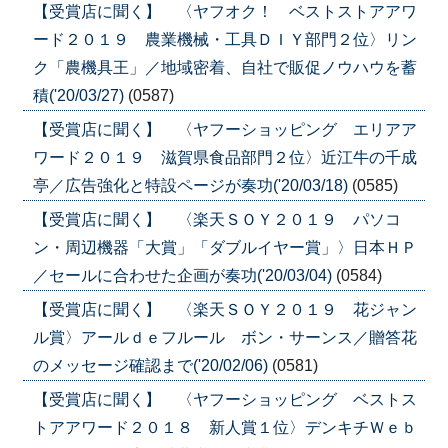
【受賞店に聞く】 〈ヤフオク！ ベストストアアワ
ード２０１９ 農業機械・工具ＤＩＹ部門２位〉リン
ク「農機具王」／地域密着、自社で販促ノウハウを蓄
積('20/03/27)
(0587)
【受賞店に聞く】 〈ヤフーショッピング エリアア
ワード２０１９ 滋賀県食品部門２位〉近江牛の千成
亭／広告強化と特設ページが奏功('20/03/18)
(0585)
【受賞店に聞く】 〈楽天ＳＯＹ２０１９ パソコ
ン・周辺機器「大賞」「ダブルイヤー賞」〉日本ＨＰ
／セールに合わせた企画が奏功('20/03/04)
(0584)
【受賞店に聞く】 〈楽天ＳＯＹ２０１９ 花ジャン
ル賞〉アールｄｅフルール ボン・サーンス／贈答花
のメッセージ確認まで('20/02/06)
(0581)
【受賞店に聞く】 〈ヤフーショッピング ベストス
トアアワード２０１８ 新人賞１位〉デンキチＷｅｂ