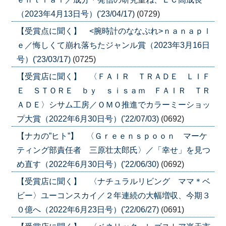
（2023年4月13日号）('23/04/17)
(0729)
【受賞点に聞く】 <腕時計のななぷれ>ｎａｎａｐｌ
ｅ／悔しくて崩れ落ちたジャンル賞（2023年3月16日
号）('23/03/17)
(0725)
【受賞店に聞く】 〈ＦＡＩＲ ＴＲＡＤＥ ＬＩＦ
Ｅ ＳＴＯＲＥ ｂｙ ｓｉｓａｍ ＦＡＩＲ ＴＲ
ＡＤＥ〉シサム工房／ＯＭＯ推進でカラーミーショッ
プ大賞（2022年6月30日号）('22/07/03)
(0692)
【ナカの”ヒト”】 〈Ｇｒｅｅｎｓｐｏｏｎ マーケ
ティング部責任者 三原壮太郎氏〉／「幸せ」を見つ
め直す（2022年6月30日号）('22/06/30)
(0692)
【受賞店に聞く】 〈ナチュラルリビング ママ＊ベ
ビー〉ユーコンスカイ／２年連続の大幅増収、今期３
０億へ（2022年6月23日号）('22/06/27)
(0691)