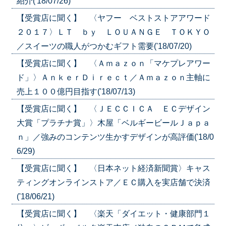
紹介('18/07/26)
【受賞店に聞く】 〈ヤフー ベストストアアワード
２０１７〉ＬＴ ｂｙ ＬＯＵＡＮＧＥ ＴＯＫＹＯ
／スイーツの職人がつかむギフト需要('18/07/20)
【受賞店に聞く】 〈Ａｍａｚｏｎ「マケプレアワー
ド」〉ＡｎｋｅｒＤｉｒｅｃｔ／Ａｍａｚｏｎ主軸に
売上１００億円目指す('18/07/13)
【受賞店に聞く】 〈ＪＥＣＣＩＣＡ ＥＣデザイン
大賞「プラチナ賞」〉木屋「ベルギービールＪａｐａ
ｎ」／強みのコンテンツ生かすデザインが高評価('18/0
6/29)
【受賞店に聞く】 〈日本ネット経済新聞賞〉キャス
ティングオンラインストア／ＥＣ購入を実店舗で決済
('18/06/21)
【受賞店に聞く】 〈楽天「ダイエット・健康部門１