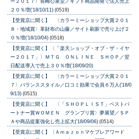
ー２０１７〉長崎心泉堂／ギフト商品開発で法人売上
２０％増('18/10/11)
(0519)
【受賞店に聞く】 〈カラーミーショップ大賞２０１
８・地域賞〉革財布の山藤／サイト刷新で売り上げ２
０％増('18/10/04)
(0518)
【受賞店に聞く】〈「楽天ショップ・オブ・ザ・イヤ
ー２０１７」〉ＭＴＧ ＯＮＬＩＮＥ ＳＨＯＰ／翌
日配送導入で売上３０％増('18/09/20)
【受賞店に聞く】 〈カラーミーショップ大賞２０１
７〉バランススタイル／口コミ効果で会員６万人('18/0
9/13)
(0515)
【受賞店に聞く】 〈「ＳＨＯＰＬＩＳＴ」ベストパ
ートナー賞ＷＯＭＥＮ グランプリ賞〉夢展望／ＳＰ
Ａや商品提案強化し売上拡大('18/09/06)
(0514)
【受賞店に聞く】〈Ａｍａｚｏｎマケプレアワード