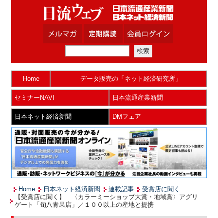
Home
データ販売の「ネット経済研究所」
セミナーNAVI
日本流通産業新聞
日本ネット経済新聞
DMフェア
Home
日本ネット経済新聞
連載記事
受賞店に聞く
【受賞店に聞く】 〈カラーミーショップ大賞・地域賞〉アグリ
ゲート「旬八青果店」／１００以上の産地と提携