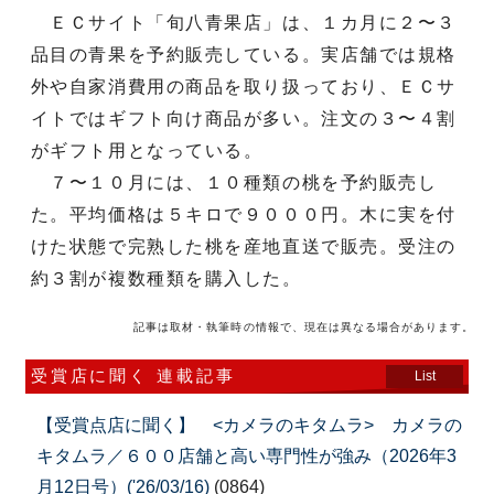
ＥＣサイト「旬八青果店」は、１カ月に２〜３
品目の青果を予約販売している。実店舗では規格
外や自家消費用の商品を取り扱っており、ＥＣサ
イトではギフト向け商品が多い。注文の３〜４割
がギフト用となっている。
７〜１０月には、１０種類の桃を予約販売し
た。平均価格は５キロで９０００円。木に実を付
けた状態で完熟した桃を産地直送で販売。受注の
約３割が複数種類を購入した。
記事は取材・執筆時の情報で、現在は異なる場合があります。
受賞店に聞く 連載記事
List
【受賞点店に聞く】 <カメラのキタムラ> カメラの
キタムラ／６００店舗と高い専門性が強み（2026年3
月12日号）('26/03/16)
(0864)