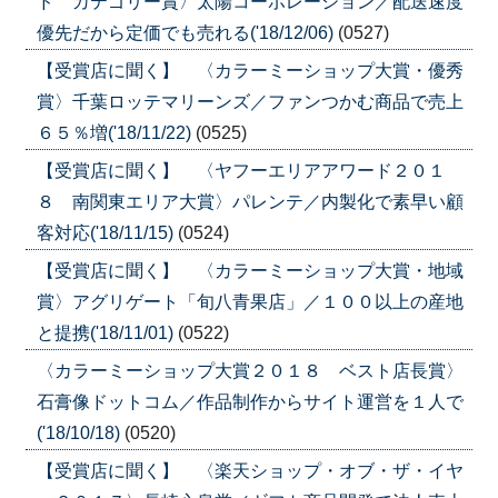
ド カテゴリー賞〉太陽コーポレーション／配送速度
優先だから定価でも売れる('18/12/06)
(0527)
【受賞店に聞く】 〈カラーミーショップ大賞・優秀
賞〉千葉ロッテマリーンズ／ファンつかむ商品で売上
６５％増('18/11/22)
(0525)
【受賞店に聞く】 〈ヤフーエリアアワード２０１
８ 南関東エリア大賞〉パレンテ／内製化で素早い顧
客対応('18/11/15)
(0524)
【受賞店に聞く】 〈カラーミーショップ大賞・地域
賞〉アグリゲート「旬八青果店」／１００以上の産地
と提携('18/11/01)
(0522)
〈カラーミーショップ大賞２０１８ ベスト店長賞〉
石膏像ドットコム／作品制作からサイト運営を１人で
('18/10/18)
(0520)
【受賞店に聞く】 〈楽天ショップ・オブ・ザ・イヤ