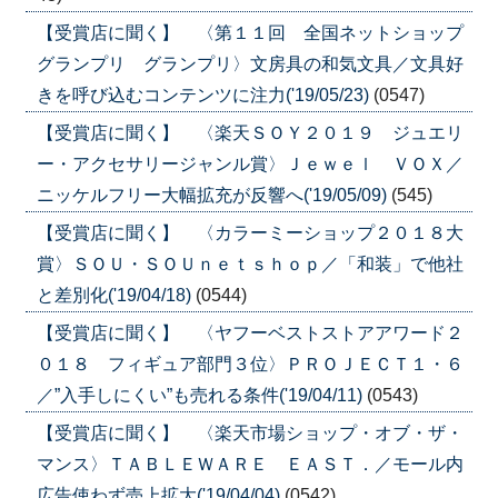
【受賞店に聞く】 〈第１１回 全国ネットショップ
グランプリ グランプリ〉文房具の和気文具／文具好
きを呼び込むコンテンツに注力('19/05/23)
(0547)
【受賞店に聞く】 〈楽天ＳＯＹ２０１９ ジュエリ
ー・アクセサリージャンル賞〉Ｊｅｗｅｌ ＶＯＸ／
ニッケルフリー大幅拡充が反響へ('19/05/09)
(545)
【受賞店に聞く】 〈カラーミーショップ２０１８大
賞〉ＳＯＵ・ＳＯＵｎｅｔｓｈｏｐ／「和装」で他社
と差別化('19/04/18)
(0544)
【受賞店に聞く】 〈ヤフーベストストアアワード２
０１８ フィギュア部門３位〉ＰＲＯＪＥＣＴ１・６
／”入手しにくい”も売れる条件('19/04/11)
(0543)
【受賞店に聞く】 〈楽天市場ショップ・オブ・ザ・
マンス〉ＴＡＢＬＥＷＡＲＥ ＥＡＳＴ．／モール内
広告使わず売上拡大('19/04/04)
(0542)