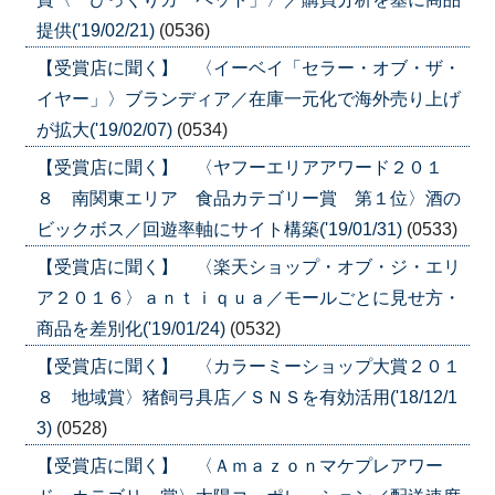
提供('19/02/21)
(0536)
【受賞店に聞く】 〈イーベイ「セラー・オブ・ザ・
イヤー」〉ブランディア／在庫一元化で海外売り上げ
が拡大('19/02/07)
(0534)
【受賞店に聞く】 〈ヤフーエリアアワード２０１
８ 南関東エリア 食品カテゴリー賞 第１位〉酒の
ビックボス／回遊率軸にサイト構築('19/01/31)
(0533)
【受賞店に聞く】 〈楽天ショップ・オブ・ジ・エリ
ア２０１６〉ａｎｔｉｑｕａ／モールごとに見せ方・
商品を差別化('19/01/24)
(0532)
【受賞店に聞く】 〈カラーミーショップ大賞２０１
８ 地域賞〉猪飼弓具店／ＳＮＳを有効活用('18/12/1
3)
(0528)
【受賞店に聞く】 〈Ａｍａｚｏｎマケプレアワー