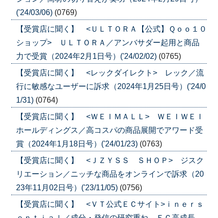
('24/03/06)
(0769)
【受賞店に聞く】 <ＵＬＴＯＲＡ【公式】Ｑｏｏ１０
ショップ> ＵＬＴＯＲＡ／アンバサダー起用と商品
力で受賞（2024年2月1日号）('24/02/02)
(0765)
【受賞店に聞く】 <レックダイレクト> レック／流
行に敏感なユーザーに訴求（2024年1月25日号）('24/0
1/31)
(0764)
【受賞店に聞く】 <ＷＥＩＭＡＬＬ> ＷＥＩＷＥＩ
ホールディングス／高コスパの商品展開でアワード受
賞（2024年1月18日号）('24/01/23)
(0763)
【受賞店に聞く】 <ＪＺＹＳＳ ＳＨＯＰ> ジスク
リエーション／ニッチな商品をオンラインで訴求（20
23年11月02日号）('23/11/05)
(0756)
【受賞店に聞く】 <ＶＴ公式ＥＣサイト>ｉｎｅｒｓ
ｅｎｔｉａｌ／成分・発信の研究重ね、ＥＣ高成長