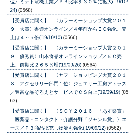
位〉ミナト電機工業／ＰＢ比率を３０％に拡大('19/10/
24)
(0568)
【受賞店に聞く】 〈カラーミーショップ大賞２０１
９ 大賞〉書遊オンライン／４年前からＥＣ強化、売
上は４～５倍('19/10/10)
(0566)
【受賞店に聞く】 〈カラーミーショップ大賞２０１
９ 優秀賞〉山本食品オンラインショップ／ＥＣ売
上、前期比２６５％増('19/09/26)
(0564)
【受賞店に聞く】 〈ヤフーショッピング大賞２０１
８ アクセサリー部門１位〉ジュエリー工房アトラス
／豊富な品ぞろえとサービスでＣＳ向上('19/09/19)
(05
63)
【受賞店に聞く】 〈ＳＯＹ２０１６ 「あす楽賞」
医薬品・コンタクト・介護分野「ジャンル賞」〉エ
ース／ＰＢ商品拡充し物流も強化('19/09/12)
(0562)