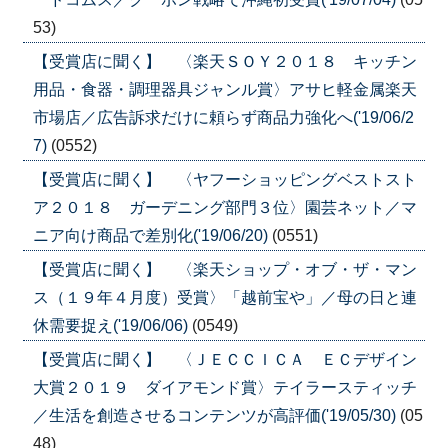
53)
【受賞店に聞く】 〈楽天ＳＯＹ２０１８ キッチン
用品・食器・調理器具ジャンル賞〉アサヒ軽金属楽天
市場店／広告訴求だけに頼らず商品力強化へ('19/06/2
7)
(0552)
【受賞店に聞く】 〈ヤフーショッピングベストスト
ア２０１８ ガーデニング部門３位〉園芸ネット／マ
ニア向け商品で差別化('19/06/20)
(0551)
【受賞店に聞く】 〈楽天ショップ・オブ・ザ・マン
ス（１９年４月度）受賞〉「越前宝や」／母の日と連
休需要捉え('19/06/06)
(0549)
【受賞店に聞く】 〈ＪＥＣＣＩＣＡ ＥＣデザイン
大賞２０１９ ダイアモンド賞〉テイラースティッチ
／生活を創造させるコンテンツが高評価('19/05/30)
(05
48)