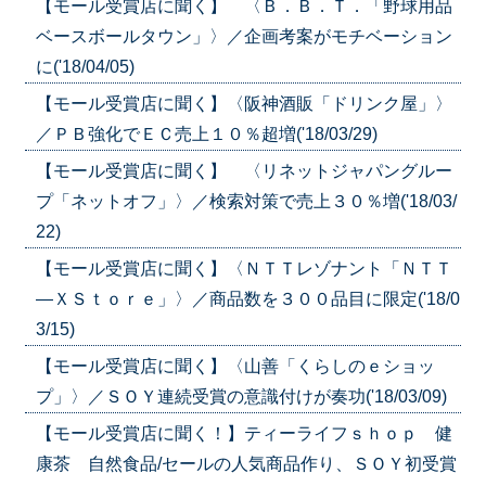
【モール受賞店に聞く】 〈Ｂ．Ｂ．Ｔ．「野球用品
ベースボールタウン」〉／企画考案がモチベーション
に('18/04/05)
【モール受賞店に聞く】〈阪神酒販「ドリンク屋」〉
／ＰＢ強化でＥＣ売上１０％超増('18/03/29)
【モール受賞店に聞く】 〈リネットジャパングルー
プ「ネットオフ」〉／検索対策で売上３０％増('18/03/
22)
【モール受賞店に聞く】〈ＮＴＴレゾナント「ＮＴＴ
—ＸＳｔｏｒｅ」〉／商品数を３００品目に限定('18/0
3/15)
【モール受賞店に聞く】〈山善「くらしのｅショッ
プ」〉／ＳＯＹ連続受賞の意識付けが奏功('18/03/09)
【モール受賞店に聞く！】ティーライフｓｈｏｐ 健
康茶 自然食品/セールの人気商品作り、ＳＯＹ初受賞