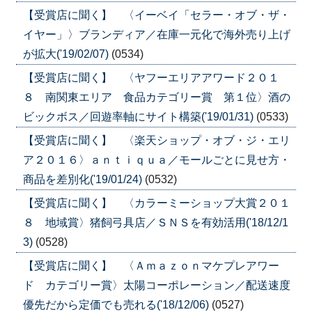
【受賞店に聞く】 〈イーベイ「セラー・オブ・ザ・
イヤー」〉ブランディア／在庫一元化で海外売り上げ
が拡大('19/02/07)
(0534)
【受賞店に聞く】 〈ヤフーエリアアワード２０１
８ 南関東エリア 食品カテゴリー賞 第１位〉酒の
ビックボス／回遊率軸にサイト構築('19/01/31)
(0533)
【受賞店に聞く】 〈楽天ショップ・オブ・ジ・エリ
ア２０１６〉ａｎｔｉｑｕａ／モールごとに見せ方・
商品を差別化('19/01/24)
(0532)
【受賞店に聞く】 〈カラーミーショップ大賞２０１
８ 地域賞〉猪飼弓具店／ＳＮＳを有効活用('18/12/1
3)
(0528)
【受賞店に聞く】 〈Ａｍａｚｏｎマケプレアワー
ド カテゴリー賞〉太陽コーポレーション／配送速度
優先だから定価でも売れる('18/12/06)
(0527)