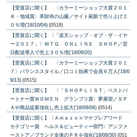
【受賞店に聞く】 〈カラーミーショップ大賞２０１
８・地域賞〉革財布の山藤／サイト刷新で売り上げ２
０％増('18/10/04)
(0518)
【受賞店に聞く】〈「楽天ショップ・オブ・ザ・イヤ
ー２０１７」〉ＭＴＧ ＯＮＬＩＮＥ ＳＨＯＰ／翌
日配送導入で売上３０％増('18/09/20)
【受賞店に聞く】 〈カラーミーショップ大賞２０１
７〉バランススタイル／口コミ効果で会員６万人('18/0
9/13)
(0515)
【受賞店に聞く】 〈「ＳＨＯＰＬＩＳＴ」ベストパ
ートナー賞ＷＯＭＥＮ グランプリ賞〉夢展望／ＳＰ
Ａや商品提案強化し売上拡大('18/09/06)
(0514)
【受賞店に聞く】〈Ａｍａｚｏｎマケプレアワード
カテゴリー賞 ヘルス＆ビューティー部門〉アンファ
ーストア／ブランド全体のＰＲを強化('18/08/30)
(051