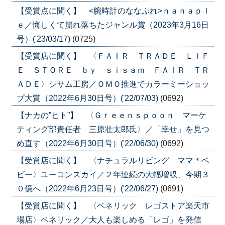
【受賞点に聞く】 <腕時計のななぷれ>ｎａｎａｐｌ
ｅ／悔しくて崩れ落ちたジャンル賞（2023年3月16日
号）('23/03/17)
(0725)
【受賞店に聞く】 〈ＦＡＩＲ ＴＲＡＤＥ ＬＩＦ
Ｅ ＳＴＯＲＥ ｂｙ ｓｉｓａｍ ＦＡＩＲ ＴＲ
ＡＤＥ〉シサム工房／ＯＭＯ推進でカラーミーショッ
プ大賞（2022年6月30日号）('22/07/03)
(0692)
【ナカの”ヒト”】 〈Ｇｒｅｅｎｓｐｏｏｎ マーケ
ティング部責任者 三原壮太郎氏〉／「幸せ」を見つ
め直す（2022年6月30日号）('22/06/30)
(0692)
【受賞店に聞く】 〈ナチュラルリビング ママ＊ベ
ビー〉ユーコンスカイ／２年連続の大幅増収、今期３
０億へ（2022年6月23日号）('22/06/27)
(0691)
【受賞店に聞く】 〈ベネリック レゴストア楽天市
場店〉ベネリック／大人も楽しめる「レゴ」を発信