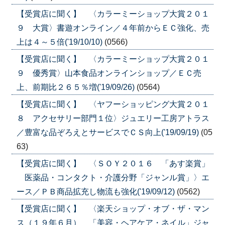
【受賞店に聞く】 〈カラーミーショップ大賞２０１
９ 大賞〉書遊オンライン／４年前からＥＣ強化、売
上は４～５倍('19/10/10)
(0566)
【受賞店に聞く】 〈カラーミーショップ大賞２０１
９ 優秀賞〉山本食品オンラインショップ／ＥＣ売
上、前期比２６５％増('19/09/26)
(0564)
【受賞店に聞く】 〈ヤフーショッピング大賞２０１
８ アクセサリー部門１位〉ジュエリー工房アトラス
／豊富な品ぞろえとサービスでＣＳ向上('19/09/19)
(05
63)
【受賞店に聞く】 〈ＳＯＹ２０１６ 「あす楽賞」
医薬品・コンタクト・介護分野「ジャンル賞」〉エ
ース／ＰＢ商品拡充し物流も強化('19/09/12)
(0562)
【受賞店に聞く】 〈楽天ショップ・オブ・ザ・マン
ス（１９年６月） 「美容・ヘアケア・ネイル」ジャ