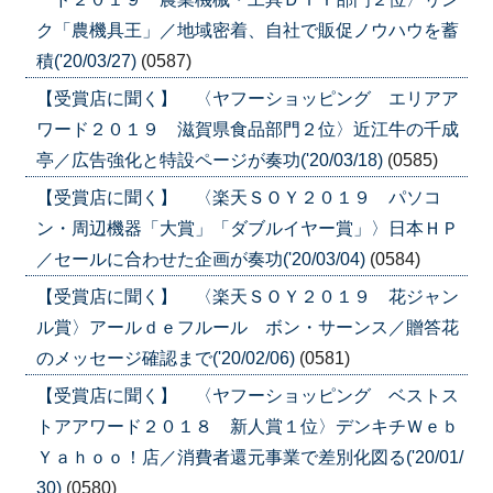
ク「農機具王」／地域密着、自社で販促ノウハウを蓄
積('20/03/27)
(0587)
【受賞店に聞く】 〈ヤフーショッピング エリアア
ワード２０１９ 滋賀県食品部門２位〉近江牛の千成
亭／広告強化と特設ページが奏功('20/03/18)
(0585)
【受賞店に聞く】 〈楽天ＳＯＹ２０１９ パソコ
ン・周辺機器「大賞」「ダブルイヤー賞」〉日本ＨＰ
／セールに合わせた企画が奏功('20/03/04)
(0584)
【受賞店に聞く】 〈楽天ＳＯＹ２０１９ 花ジャン
ル賞〉アールｄｅフルール ボン・サーンス／贈答花
のメッセージ確認まで('20/02/06)
(0581)
【受賞店に聞く】 〈ヤフーショッピング ベストス
トアアワード２０１８ 新人賞１位〉デンキチＷｅｂ
Ｙａｈｏｏ！店／消費者還元事業で差別化図る('20/01/
30)
(0580)