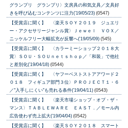
グランプリ グランプリ〉文房具の和気文具／文具好
きを呼び込むコンテンツに注力('19/05/23)
(0547)
【受賞店に聞く】 〈楽天ＳＯＹ２０１９ ジュエリ
ー・アクセサリージャンル賞〉Ｊｅｗｅｌ ＶＯＸ／
ニッケルフリー大幅拡充が反響へ('19/05/09)
(545)
【受賞店に聞く】 〈カラーミーショップ２０１８大
賞〉ＳＯＵ・ＳＯＵｎｅｔｓｈｏｐ／「和装」で他社
と差別化('19/04/18)
(0544)
【受賞店に聞く】 〈ヤフーベストストアアワード２
０１８ フィギュア部門３位〉ＰＲＯＪＥＣＴ１・６
／”入手しにくい”も売れる条件('19/04/11)
(0543)
【受賞店に聞く】 〈楽天市場ショップ・オブ・ザ・
マンス〉ＴＡＢＬＥＷＡＲＥ ＥＡＳＴ．／モール内
広告使わず売上拡大('19/04/04)
(0542)
【受賞店に聞く】 〈楽天ＳＯＹ２０１８ スマート