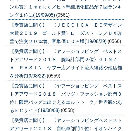
ンル賞〉１ｍａｋｅ／ヒト幹細胞化粧品が７回ランキ
ング１位に('19/09/05)
(0561)
【受賞店に聞く】 〈ＪＥＣＣＩＣＡ ＥＣデザイン
大賞２０１９ ゴールド賞〉ローズストーン／ＵＸ改
善で注文２０％増、客単価５０％増('19/08/29)
(0560)
【受賞店に聞く】 〈ヤフーショッピング ベストス
トアアワード２０１８ 腕時計部門２位〉ＧＩＮＺ
Ａ ＲＡＳＩＮ ヤフー店／サイト流入経路や他店舗
を分析('19/08/22)
(0559)
【受賞店に聞く】 〈ヤフーショッピング ベストス
トアアワード２０１８ バッグ・ファッション部門３
位〉限定バッグに出会えるエルトゥーク／世界観のあ
るＥＣサイト('19/08/08)
(0558)
【受賞店に聞く】 〈ヤフーショッピングベストスト
アアワード２０１８ 自転車部門１位〉イオンバイク