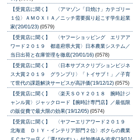
【受賞店に聞く】 〈アマゾン「日焼け」カテゴリー
１位〉ＡＭＯＸＩＡ／ニッチ需要掘り起こす学生起業
家('20/01/23)
(0579)
【受賞店に聞く】 〈ヤフーショッピング エリアア
ワード２０１９ 都道府県大賞〉日本農業システム／
当日出荷と在庫管理を徹底('20/01/16)
(0578)
【受賞店に聞く】 〈日本サブスクリプションビジネ
ス大賞２０１９ グランプリ〉「トイサブ！」／子育
て世代の課題解決サービスが高評価('19/12/12)
(0575)
【受賞店に聞く】 〈楽天ＳＯＹ２０１８ 腕時計ジ
ャンル賞〉ジャックロード【腕時計専門店】／最低限
の販促費で最大限の効果('19/12/05)
(0574)
【受賞店に聞く】 〈ヤフーエリアワード２０１９
北海道 ＤＩＹ・インテリア部門２位〉ボクらの農業
ＥＣヤフー店／「選びやすい」付加価値を追求('19/11/