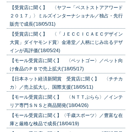
【受賞店に聞く】 〈ヤフー「ベストストアアワード
２０１７」〉ミルズインターナショナル／独占・先行
販売で成長('18/05/31)
【受賞店に聞く】 〈「ＪＥＣＣＩＣＡＥＣデザイン
大賞」ダイヤモンド賞〉金港堂／人柄にじみ出るデザ
インが高評価('18/05/24)
【モール受賞店に聞く】 〈ペットゴー〉／ペット向
け食品のＰＢで売上拡大('18/05/17)
【日本ネット経済新聞賞 受賞店に聞く】 〈チチカ
カ〉／売上拡大し、国際支援('18/05/11)
【モール受賞店に聞く】 〈ＮＴＴぷらら〉／インテ
リア専門ＳＮＳと商品開発('18/04/26)
【モール受賞店に聞く】〈千歳スポーツ〉／豊富な在
庫と厳格な検品で成長('18/04/19)