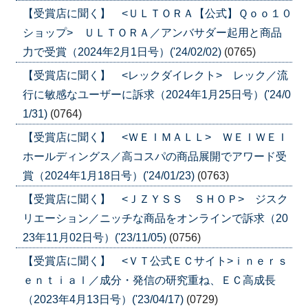
【受賞店に聞く】 <ＵＬＴＯＲＡ【公式】Ｑｏｏ１０
ショップ> ＵＬＴＯＲＡ／アンバサダー起用と商品
力で受賞（2024年2月1日号）('24/02/02)
(0765)
【受賞店に聞く】 <レックダイレクト> レック／流
行に敏感なユーザーに訴求（2024年1月25日号）('24/0
1/31)
(0764)
【受賞店に聞く】 <ＷＥＩＭＡＬＬ> ＷＥＩＷＥＩ
ホールディングス／高コスパの商品展開でアワード受
賞（2024年1月18日号）('24/01/23)
(0763)
【受賞店に聞く】 <ＪＺＹＳＳ ＳＨＯＰ> ジスク
リエーション／ニッチな商品をオンラインで訴求（20
23年11月02日号）('23/11/05)
(0756)
【受賞店に聞く】 <ＶＴ公式ＥＣサイト>ｉｎｅｒｓ
ｅｎｔｉａｌ／成分・発信の研究重ね、ＥＣ高成長
（2023年4月13日号）('23/04/17)
(0729)