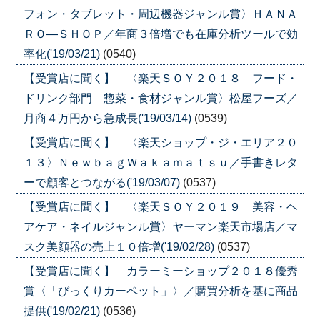
フォン・タブレット・周辺機器ジャンル賞〉ＨＡＮＡ
ＲＯ―ＳＨＯＰ／年商３倍増でも在庫分析ツールで効
率化('19/03/21)
(0540)
【受賞店に聞く】 〈楽天ＳＯＹ２０１８ フード・
ドリンク部門 惣菜・食材ジャンル賞〉松屋フーズ／
月商４万円から急成長('19/03/14)
(0539)
【受賞店に聞く】 〈楽天ショップ・ジ・エリア２０
１３〉ＮｅｗｂａｇＷａｋａｍａｔｓｕ／手書きレタ
ーで顧客とつながる('19/03/07)
(0537)
【受賞店に聞く】 〈楽天ＳＯＹ２０１９ 美容・ヘ
アケア・ネイルジャンル賞〉ヤーマン楽天市場店／マ
スク美顔器の売上１０倍増('19/02/28)
(0537)
【受賞店に聞く】 カラーミーショップ２０１８優秀
賞〈「びっくりカーペット」〉／購買分析を基に商品
提供('19/02/21)
(0536)