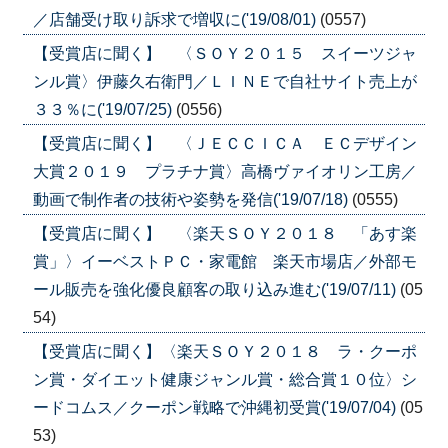
／店舗受け取り訴求で増収に('19/08/01)
(0557)
【受賞店に聞く】 〈ＳＯＹ２０１５ スイーツジャ
ンル賞〉伊藤久右衛門／ＬＩＮＥで自社サイト売上が
３３％に('19/07/25)
(0556)
【受賞店に聞く】 〈ＪＥＣＣＩＣＡ ＥＣデザイン
大賞２０１９ プラチナ賞〉高橋ヴァイオリン工房／
動画で制作者の技術や姿勢を発信('19/07/18)
(0555)
【受賞店に聞く】 〈楽天ＳＯＹ２０１８ 「あす楽
賞」〉イーベストＰＣ・家電館 楽天市場店／外部モ
ール販売を強化優良顧客の取り込み進む('19/07/11)
(05
54)
【受賞店に聞く】〈楽天ＳＯＹ２０１８ ラ・クーポ
ン賞・ダイエット健康ジャンル賞・総合賞１０位〉シ
ードコムス／クーポン戦略で沖縄初受賞('19/07/04)
(05
53)