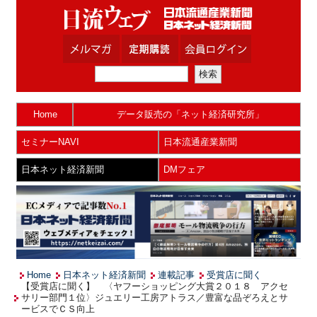
Home
データ販売の「ネット経済研究所」
セミナーNAVI
日本流通産業新聞
日本ネット経済新聞
DMフェア
Home
日本ネット経済新聞
連載記事
受賞店に聞く
【受賞店に聞く】 〈ヤフーショッピング大賞２０１８ アクセ
サリー部門１位〉ジュエリー工房アトラス／豊富な品ぞろえとサ
ービスでＣＳ向上