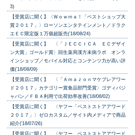
3)
【受賞店に聞く】〈Ｗｏｗｍａ！「ベストショップ大
賞２０１７」〉ローソンエンタテインメント／ドラク
エＥＣ限定版１万個超販売('18/08/24)
【受賞店に聞く】 〈「ＪＥＣＣＩＣＡ ＥＣデザイ
ン大賞」ゴールド賞〉回生薬局漢方未病ラボ オンラ
インショップ／モバイル対応とコンテンツ力が高い評
価('18/08/09)
【受賞店に聞く】 〈「Ａｍａｚｏｎマケプレアワー
ド２０１７」カテゴリー賞食品部門受賞〉ゴディバジ
ャパン／ＦＢＡ利用で出荷効率改善('18/08/02)
【受賞店に聞く】 〈ヤフー「ベストストアアワード
２０１７」〉ゼロカスタム／サイト内メディアで商品
紹介('18/07/26)
【受賞店に聞く】 〈ヤフー ベストストアアワード