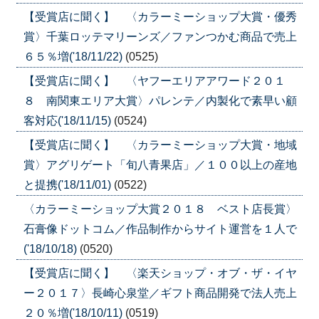
【受賞店に聞く】 〈カラーミーショップ大賞・優秀
賞〉千葉ロッテマリーンズ／ファンつかむ商品で売上
６５％増('18/11/22)
(0525)
【受賞店に聞く】 〈ヤフーエリアアワード２０１
８ 南関東エリア大賞〉パレンテ／内製化で素早い顧
客対応('18/11/15)
(0524)
【受賞店に聞く】 〈カラーミーショップ大賞・地域
賞〉アグリゲート「旬八青果店」／１００以上の産地
と提携('18/11/01)
(0522)
〈カラーミーショップ大賞２０１８ ベスト店長賞〉
石膏像ドットコム／作品制作からサイト運営を１人で
('18/10/18)
(0520)
【受賞店に聞く】 〈楽天ショップ・オブ・ザ・イヤ
ー２０１７〉長崎心泉堂／ギフト商品開発で法人売上
２０％増('18/10/11)
(0519)