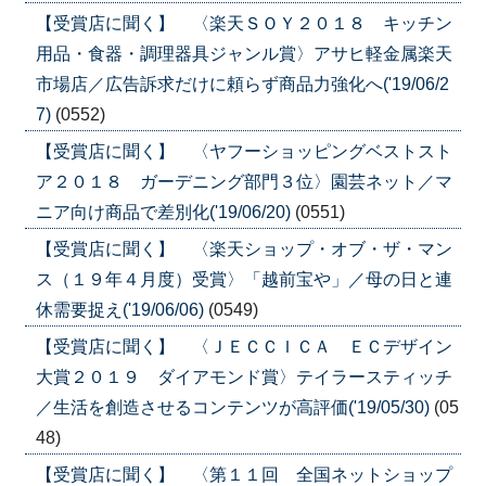
【受賞店に聞く】 〈楽天ＳＯＹ２０１８ キッチン
用品・食器・調理器具ジャンル賞〉アサヒ軽金属楽天
市場店／広告訴求だけに頼らず商品力強化へ('19/06/2
7)
(0552)
【受賞店に聞く】 〈ヤフーショッピングベストスト
ア２０１８ ガーデニング部門３位〉園芸ネット／マ
ニア向け商品で差別化('19/06/20)
(0551)
【受賞店に聞く】 〈楽天ショップ・オブ・ザ・マン
ス（１９年４月度）受賞〉「越前宝や」／母の日と連
休需要捉え('19/06/06)
(0549)
【受賞店に聞く】 〈ＪＥＣＣＩＣＡ ＥＣデザイン
大賞２０１９ ダイアモンド賞〉テイラースティッチ
／生活を創造させるコンテンツが高評価('19/05/30)
(05
48)
【受賞店に聞く】 〈第１１回 全国ネットショップ