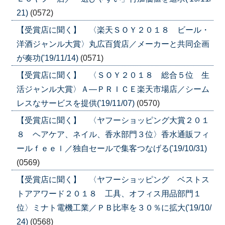
21)
(0572)
【受賞店に聞く】 〈楽天ＳＯＹ２０１８ ビール・
洋酒ジャンル大賞〉丸広百貨店／メーカーと共同企画
が奏功('19/11/14)
(0571)
【受賞店に聞く】 〈ＳＯＹ２０１８ 総合５位 生
活ジャンル大賞〉Ａ―ＰＲＩＣＥ楽天市場店／シーム
レスなサービスを提供('19/11/07)
(0570)
【受賞店に聞く】 〈ヤフーショッピング大賞２０１
８ ヘアケア、ネイル、香水部門３位〉香水通販フィ
ールｆｅｅｌ／独自セールで集客つなげる('19/10/31)
(0569)
【受賞店に聞く】 〈ヤフーショッピング ベストス
トアアワード２０１８ 工具、オフィス用品部門１
位〉ミナト電機工業／ＰＢ比率を３０％に拡大('19/10/
24)
(0568)