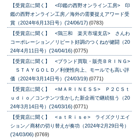
【受賞店に聞く】 <印鑑の西野オンライン工房> 印
鑑の西野オンライン工房／海外の需要捉えアワード受
賞（2024年6月13日号）('24/06/17)
(0783)
【受賞店に聞く】 <鶏三和 楽天市場支店> さんわ
コーポレーション／リピート好調のつくねが健闘（20
24年4月11日号）('24/04/16)
(0775)
【受賞店に聞く】 <ブランド買取・販売ＢＲＩＮＧ>
ＳＴＡＹＧＯＬＤ／利便性向上、モールでも高い評
価（2024年3月14日号）('24/03/19)
(0771)
【受賞店に聞く】 <ＭＡＲＩＮＥＳＳ> Ｐ２ＣＳｔ
ｕｄｉｏ／コンテンツ生かした新企画で継続狙う（20
24年3月14日号）('24/03/16)
(0771)
【受賞店に聞く】 <ａｔＲｉｓｅ> ライズクリエイ
ション／商材の切り替えが奏功（2024年2月29日号）
('24/03/06)
(0769)