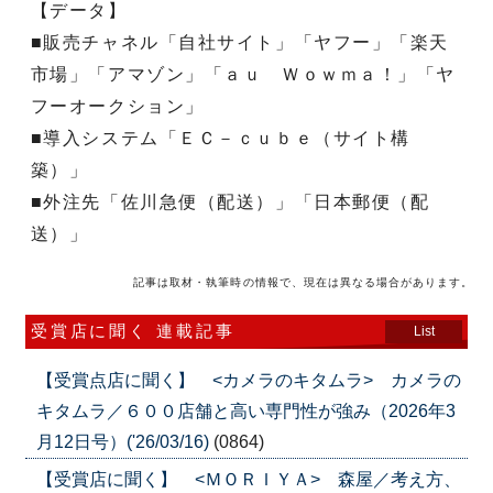
【データ】
■販売チャネル「自社サイト」「ヤフー」「楽天
市場」「アマゾン」「ａｕ Ｗｏｗｍａ！」「ヤ
フーオークション」
■導入システム「ＥＣ－ｃｕｂｅ（サイト構
築）」
■外注先「佐川急便（配送）」「日本郵便（配
送）」
記事は取材・執筆時の情報で、現在は異なる場合があります。
受賞店に聞く 連載記事
List
【受賞点店に聞く】 <カメラのキタムラ> カメラの
キタムラ／６００店舗と高い専門性が強み（2026年3
月12日号）('26/03/16)
(0864)
【受賞店に聞く】 <ＭＯＲＩＹＡ> 森屋／考え方、