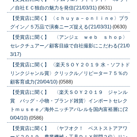
／自社ＥＣ独自の魅力を発信('21/03/31)
(0631)
【受賞店に聞く】 〈ｃｈｕｙａ－ｏｎｌｉｎｅ〉プラ
グイン／５万品で演奏ニーズ捉える('21/03/31)
(0630)
【受賞店に聞く】 〈アンジェ ｗｅｂ ｓｈｏｐ〉
セレクチュアー／顧客目線で自社撮影にこだわる('21/0
3/17)
【受賞店に聞く】 〈楽天ＳＯＹ２０１９ 水・ソフトド
リンクジャンル賞〉クリックル／リピーター７５％の
顧客育成力('20/04/10)
(0588)
【受賞店に聞く】 〈楽天ＳＯＹ２０１９ ジャンル
賞 バッグ・小物・ブランド雑貨〉インポートセレク
トｍｕｓｅｅ／海外ニッチアパレルを国内富裕層に('2
0/04/10)
(0586)
【受賞店に聞く】 〈ヤフオク！ ベストストアアワ
ード２０１９ 農業機械・工具ＤＩＹ部門２位〉リン