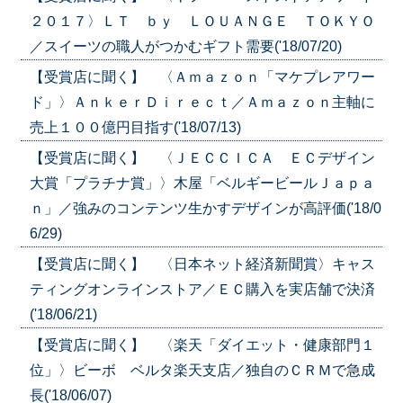
２０１７〉ＬＴ ｂｙ ＬＯＵＡＮＧＥ ＴＯＫＹＯ
／スイーツの職人がつかむギフト需要('18/07/20)
【受賞店に聞く】 〈Ａｍａｚｏｎ「マケプレアワー
ド」〉ＡｎｋｅｒＤｉｒｅｃｔ／Ａｍａｚｏｎ主軸に
売上１００億円目指す('18/07/13)
【受賞店に聞く】 〈ＪＥＣＣＩＣＡ ＥＣデザイン
大賞「プラチナ賞」〉木屋「ベルギービールＪａｐａ
ｎ」／強みのコンテンツ生かすデザインが高評価('18/0
6/29)
【受賞店に聞く】 〈日本ネット経済新聞賞〉キャス
ティングオンラインストア／ＥＣ購入を実店舗で決済
('18/06/21)
【受賞店に聞く】 〈楽天「ダイエット・健康部門１
位」〉ビーボ ベルタ楽天支店／独自のＣＲＭで急成
長('18/06/07)