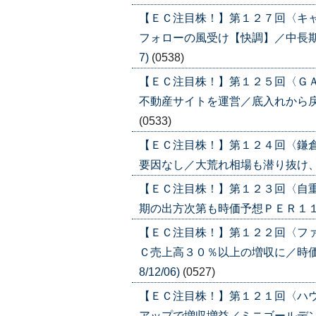
【ＥＣ注目株！】第１２７回〈キ
フォローの風受け【快調】／中長期構
7)
(0538)
【ＥＣ注目株！】第１２５回〈Ｇ
不動産サイトを運営／底入れから戻り過
(0533)
【ＥＣ注目株！】第１２４回〈鎌
要因なし／大荒れ相場も潜り抜け、買い
【ＥＣ注目株！】第１２３回〈自
期の出方次第も時価予想ＰＥＲ１１倍と割
【ＥＣ注目株！】第１２２回〈フ
Ｃ売上高３０％以上の増収に／時価
8/12/06)
(0527)
【ＥＣ注目株！】第１２１回〈ハ
アップで増収増益／ミニゴールデンクロ