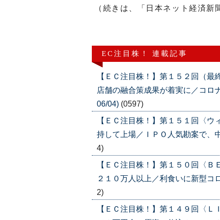
（続きは、「日本ネット経済新
EC注目株！ 連載記事
【ＥＣ注目株！】第１５２回（最
店舗の融合策成果が着実に／コロナ
06/04)
(0597)
【ＥＣ注目株！】第１５１回〈ウ
持して上場／ＩＰＯ人気勘案で、中長期
4)
【ＥＣ注目株！】第１５０回〈Ｂ
２１０万人以上／利食いに新型コロナウ
2)
【ＥＣ注目株！】第１４９回〈Ｌ