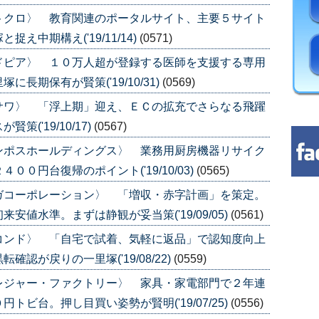
トクロ〉 教育関連のポータルサイト、主要５サイト
中期構え('19/11/14)
(0571)
ドピア〉 １０万人超が登録する医師を支援する専用
長期保有が賢策('19/10/31)
(0569)
サワ〉 「浮上期」迎え、ＥＣの拡充でさらなる飛躍
('19/10/17)
(0567)
ンポスホールディングス〉 業務用厨房機器リサイク
０円台復帰のポイント('19/10/03)
(0565)
ガコーポレーション〉 「増収・赤字計画」を策定。
値水準。まずは静観が妥当策('19/09/05)
(0561)
コンド〉 「自宅で試着、気軽に返品」で認知度向上
認が戻りの一里塚('19/08/22)
(0559)
レジャー・ファクトリー〉 家具・家電部門で２年連
ビ台。押し目買い姿勢が賢明('19/07/25)
(0556)