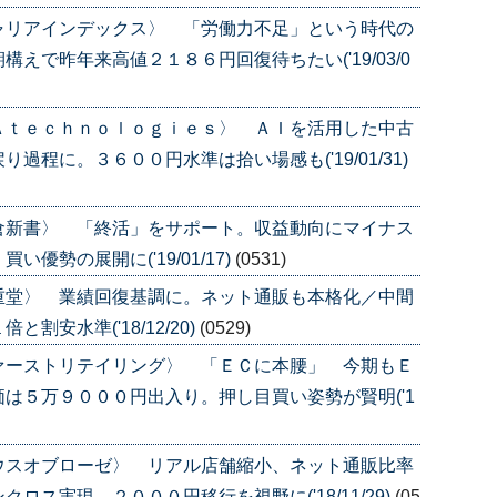
ャリアインデックス〉 「労働力不足」という時代の
えで昨年来高値２１８６円回復待ちたい('19/03/0
Ａｔｅｃｈｎｏｌｏｇｉｅｓ〉 ＡＩを活用した中古
程に。３６００円水準は拾い場感も('19/01/31)
倉新書〉 「終活」をサポート。収益動向にマイナス
優勢の展開に('19/01/17)
(0531)
重堂〉 業績回復基調に。ネット通販も本格化／中間
安水準('18/12/20)
(0529)
ァーストリテイリング〉 「ＥＣに本腰」 今期もＥ
は５万９０００円出入り。押し目買い姿勢が賢明('1
ウスオブローゼ〉 リアル店舗縮小、ネット通販比率
ス実現。２０００円移行を視野に('18/11/29)
(05