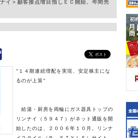
ンナイ＞顧客接点増目指しＥＣ開始、年間売
”１４期連続増配を実現、安定株主にな
るのが上策”
給湯・厨房を両輪にガス器具トップの
リンナイ（５９４７）がネット通販を開
始したのは、２００６年１０月。リンナ
イスタイル（Ｒ．ＳＴＹＬＥ）サイト