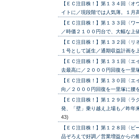
【ＥＣ注目株！】第１３４回〈オ
イトに／現段階では人気薄。１月高値を
【ＥＣ注目株！】第１３３回〈ワ
／時価２１００円台で、大幅な上値余地示
【ＥＣ注目株！】第１３２回〈リ
１号として誕生／通期収益計画を上方修
【ＥＣ注目株！】第１３１回〈エ
去最高に／２０００円回復を一里塚に腰
【ＥＣ注目株！】第１３０回〈エ
向／２０００円回復を一里塚に腰を据えて
【ＥＣ注目株！】第１２９回〈ラ
発、「壁」乗り越え上場も／昨年来高値
43)
【ＥＣ注目株！】第１２８回〈ビ
品ぞろえで好調／営業増益からの船出。