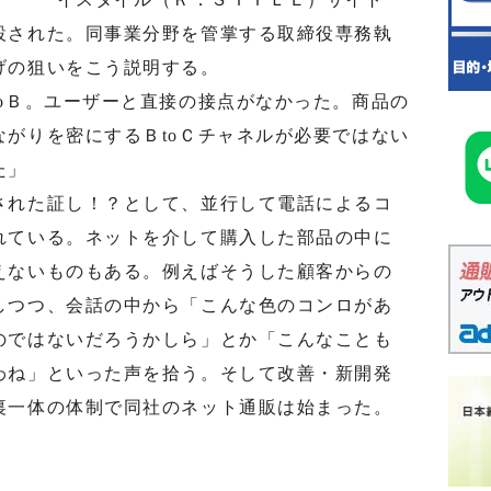
設された。同事業分野を管掌する取締役専務執
げの狙いをこう説明する。
oＢ。ユーザーと直接の接点がなかった。商品の
がりを密にするＢtoＣチャネルが必要ではない
た」
れた証し！？として、並行して電話によるコ
れている。ネットを介して購入した部品の中に
えないものもある。例えばそうした顧客からの
しつつ、会話の中から「こんな色のコンロがあ
のではないだろうかしら」とか「こんなことも
わね」といった声を拾う。そして改善・新開発
裏一体の体制で同社のネット通販は始まった。