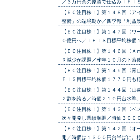
／３万円余の原資で仕込みＩＦＩＳ６７
【ＥＣ注目株！】第１４８回〈ア
整備」の端境期か／四季報「利益黒字化
【ＥＣ注目株！】第１４７回〈ワ
０億円へ／ＩＦＩＳ目標平均株価１万９
【ＥＣ注目株！】第１４６回〈Ａ
Ｒ減少が課題／昨年１０月の下落後、戻
【ＥＣ注目株！】第１４５回〈青
ＦＩＳ目標平均株価１７７０円も様子見賢
【ＥＣ注目株！】第１４４回〈山
２割を誇る／時価２１０円台水準。時価
【ＥＣ注目株！】第１４３回〈ベ
次々開発し業績順調／時価３０００円台
【ＥＣ注目株！】第１４２回〈オ
開／時価は１３００円台半ばに。様子見が