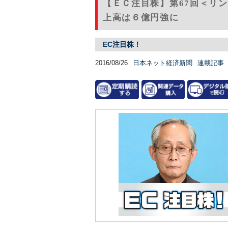
【ＥＣ注目株】第67回＜リ
上高は６億円強に
EC注目株！
2016/08/26
日本ネット経済新聞
連載記事