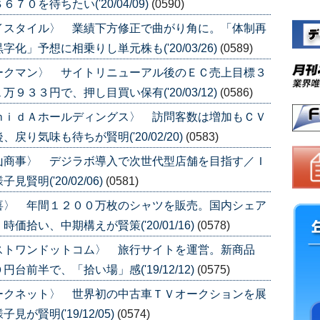
０を待ちたい('20/04/09)
(0590)
イスタイル〉 業績下方修正で曲がり角に。「体制再
」予想に相乗りし単元株も('20/03/26)
(0589)
ークマン〉 サイトリニューアル後のＥＣ売上目標３
３３円で、押し目買い保有('20/03/12)
(0586)
ｍｉｄＡホールディングス〉 訪問客数は増加もＣＶ
り気味も待ちが賢明('20/02/20)
(0583)
山商事〉 デジラボ導入で次世代型店舗を目指す／Ｉ
明('20/02/06)
(0581)
喜〉 年間１２００万枚のシャツを販売。国内シェア
拾い、中期構えが賢策('20/01/16)
(0578)
ストワンドットコム〉 旅行サイトを運営。新商品
前半で、「拾い場」感('19/12/12)
(0575)
ークネット〉 世界初の中古車ＴＶオークションを展
賢明('19/12/05)
(0574)