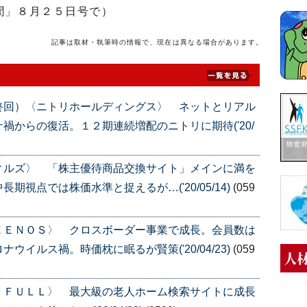
聞」８月２５日号で）
記事は取材・執筆時の情報で、現在は異なる場合があります。
終回）〈ニトリホールディングス〉 ネットとリアル
禍からの復活。１２期連続増配のニトリに期待('20/
ィルズ〉 「株主優待商品交換サイト」メインに満を
視点では株価水準と捉えるが…('20/05/14)
(059
ＥＥＮＯＳ〉 クロスボーダー事業で成長。会員数は
イルス禍。時価枕に眠るが賢策('20/04/23)
(059
ＩＦＵＬＬ〉 最大級の老人ホーム検索サイトに成長