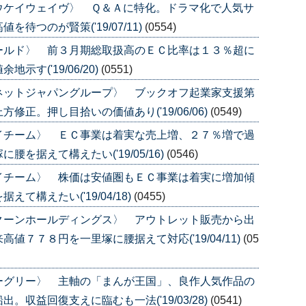
ウケイウェイヴ〉 Ｑ＆Ａに特化。ドラマ化で人気サ
待つのが賢策('19/07/11)
(0554)
ールド〉 前３月期総取扱高のＥＣ比率は１３％超に
す('19/06/20)
(0551)
ネットジャパングループ〉 ブックオフ起業家支援第
正。押し目拾いの価値あり('19/06/06)
(0549)
イチーム〉 ＥＣ事業は着実な売上増、２７％増で過
を据えて構えたい('19/05/16)
(0546)
イチーム〉 株価は安値圏もＥＣ事業は着実に増加傾
構えたい('19/04/18)
(0455)
クーンホールディングス〉 アウトレット販売から出
７７８円を一里塚に腰据えて対応('19/04/11)
(05
ーグリー〉 主軸の「まんが王国」、良作人気作品の
収益回復支えに臨むも一法('19/03/28)
(0541)