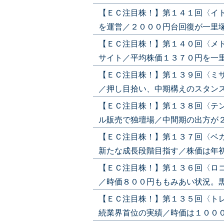
【ＥＣ注目株！】第１４１回〈イ
を運営／２０００円台回復が一里塚と捉え
【ＥＣ注目株！】第１４０回〈メ
サイト／平均株価１３７０円を一里塚に
【ＥＣ注目株！】第１３９回〈ミ
／押し目拾い、中期構えのスタンスが賢策
【ＥＣ注目株！】第１３８回〈テ
ル販売で独壇場／中間期の出方が２４０
【ＥＣ注目株！】第１３７回〈ベ
新たな成長段階目指す／株価は年初来安
【ＥＣ注目株！】第１３６回〈ロ
／時価８００円ももみあい状況。黒転確
【ＥＣ注目株！】第１３５回〈ト
続業界首位の実績／時価は１０００円ト