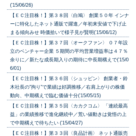
('15/06/26)
【ＥＣ注目株！】第３８回〈白鳩〉 創業５０年 インナ
ーに特化したネット通販で躍進／年初来安値で下げ止
まる傾向みせ 時価拾いで様子見が賢明('15/06/12)
【ＥＣ注目株！】第３７回〈オークファン〉 ０７年設
立のベンチャー企業 ５期間の平均営業増益率は４７％
余りに／新たな成長期入りの期待に中長期構えで('15/0
6/01)
【ＥＣ注目株！】第３６回〈シュッピン〉 創業者・鈴
木社長の”拘り”で業績は好調推移／右肩上がりの株価
動向、中期構えで臨む価値十分('15/05/15)
【ＥＣ注目株！】第３５回〈カカクコム〉 「連続最高
益」の業績推移で進化継続中／荒い値動きは覚悟の上
で中期構えで待ちたい ('15/04/27)
【ＥＣ注目株！】第３３回〈良品計画〉 ネット通販売