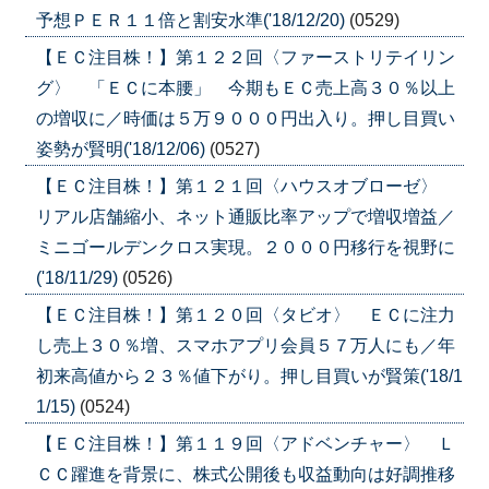
予想ＰＥＲ１１倍と割安水準('18/12/20)
(0529)
【ＥＣ注目株！】第１２２回〈ファーストリテイリン
グ〉 「ＥＣに本腰」 今期もＥＣ売上高３０％以上
の増収に／時価は５万９０００円出入り。押し目買い
姿勢が賢明('18/12/06)
(0527)
【ＥＣ注目株！】第１２１回〈ハウスオブローゼ〉
リアル店舗縮小、ネット通販比率アップで増収増益／
ミニゴールデンクロス実現。２０００円移行を視野に
('18/11/29)
(0526)
【ＥＣ注目株！】第１２０回〈タビオ〉 ＥＣに注力
し売上３０％増、スマホアプリ会員５７万人にも／年
初来高値から２３％値下がり。押し目買いが賢策('18/1
1/15)
(0524)
【ＥＣ注目株！】第１１９回〈アドベンチャー〉 Ｌ
ＣＣ躍進を背景に、株式公開後も収益動向は好調推移