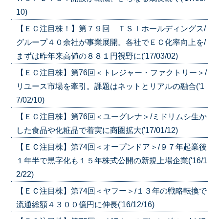
10)
【ＥＣ注目株！】第７９回 ＴＳＩホールディングス/
グループ４０余社が事業展開。各社でＥＣ化率向上を/
まずは昨年来高値の８８１円視野に('17/03/02)
【ＥＣ注目株】第76回＜トレジャー・ファクトリー＞/
リユース市場を牽引。課題はネットとリアルの融合('1
7/02/10)
【ＥＣ注目株】第76回＜ユーグレナ＞/ミドリムシ生か
した食品や化粧品で着実に商圏拡大('17/01/12)
【ＥＣ注目株】第74回＜オープンドア＞/９７年起業後
１年半で黒字化も１５年株式公開の新規上場企業('16/1
2/22)
【ＥＣ注目株】第74回＜ヤフー＞/１３年の戦略転換で
流通総額４３００億円に伸長('16/12/16)