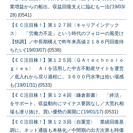
業増益からの船出。収益回復支えに臨むも一法('19/03/
28)
(0541)
【ＥＣ注目株！】第１２７回〈キャリアインデック
ス〉 「労働力不足」という時代のフォローの風受け
【快調】／中長期構えで昨年来高値２１８６円回復待
ちたい('19/03/07)
(0538)
【ＥＣ注目株！】第１２５回〈ＧＡｔｅｃｈｎｏｌｏ
ｇｉｅｓ〉 ＡＩを活用した中古不動産サイトを運営
／底入れから戻り過程に。３６００円水準は拾い場感
も('19/01/31)
(0533)
【ＥＣ注目株！】第１２４回〈鎌倉新書〉 「終活」
をサポート。収益動向にマイナス要因なし／大荒れ相
場も潜り抜け、買い優勢の展開に('19/01/17)
(0531)
【ＥＣ注目株！】第１２３回〈自重堂〉 業績回復基
調に。ネット通販も本格化／中間期の出方次第も時価