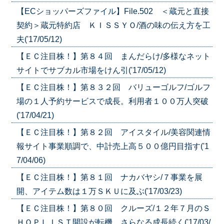
【ECショッパーズファイル】File.502 ＜蔵元と直接
契約＞蔵元特約店 ＫＩＳＳＹＯ/酒の味の伝え方を工
夫('17/05/12)
【ＥＣ注目株！】第８４回 まんだらけ/多様なネット
サイトでサブカル市場をけん引('17/05/12)
【ＥＣ注目株！】第８３２回 バリューゴルフ/ゴルフ
場の１人予約サービスで成長。利用者１００万人突破
('17/04/21)
【ＥＣ注目株！】第８２回 アイスタイル/美容関連情
報サイト事業順調で、中計売上高５００億円目指す('1
7/04/06)
【ＥＣ注目株！】第８１回 ナカバヤシ/７事業を展
開、アイテム数は１万ＳＫＵに及ぶ('17/03/23)
【ＥＣ注目株！】第８０回 クルーズ/１２年７月のＳ
ＨＯＰＬＩＳＴ開設が転機、さらなる成長続く('17/03/