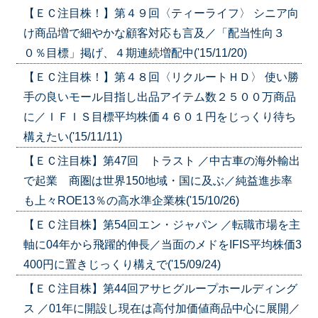
【ＥＣ注目株！】第４９回〈ティーライフ〉 シニア向
け商品増で細やかな顧客対応も言及／「配当性向３
０％目標」掲げ、４期連続増配中('15/11/20)
【ＥＣ注目株！】第４８回〈リクルートＨＤ〉 使い勝
手の良いモール目指し出品アイテム数２５００万商品
に／ＩＦＩＳ目標平均株価４６０１円をじっくり待ち
構えたい('15/11/11)
【ＥＣ注目株】第47回 トラスト ／中古車の海外輸出
で起業 商圏は世界150地域・国に及ぶ／純益進歩率
も上々ROE13％の高水準企業株('15/10/26)
【ＥＣ注目株】第54回エン・ジャパン ／転職市場を主
軸に04年から飛躍的伸長／当面のメドをIFIS平均株価3
400円に置きじっくり構えで('15/09/24)
【ＥＣ注目株】第44回アサヒグループホールディング
ス ／01年に開設し現在は高付加価値商品中心に展開／