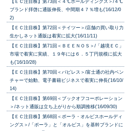
【ＥＣ注目株】第73回＜４℃ホールディングス＞/４℃
ブランド拝啓に通販伸長、中間期４７％増も('16/12/0
2)
【ＥＣ注目株】第72回＜テイツー＞/店舗の買い取り力
生かしネット通販は着実に拡大('16/11/11)
【ＥＣ注目株】第71回＜ＢＥＥＮＯＳ＞/「越境ＥＣ」
市場で着実に実績、１９年には６．５丁円規模に拡大
も('16/10/28)
【ＥＣ注目株】第70回＜パピレス＞/富士通の社内ベン
チャーで始動、電子書籍ビジネスで着実に伸長('16/10/
14)
【ＥＣ注目株】第69回＜ブックオフコーポレーション
＞/ネット通販は立ち上がりから順調推移('16/09/30)
【ＥＣ注目株】第68回＜ポーラ・オルビスホールディ
ングス＞/「ポーラ」と「オルビス」を基幹ブランドに