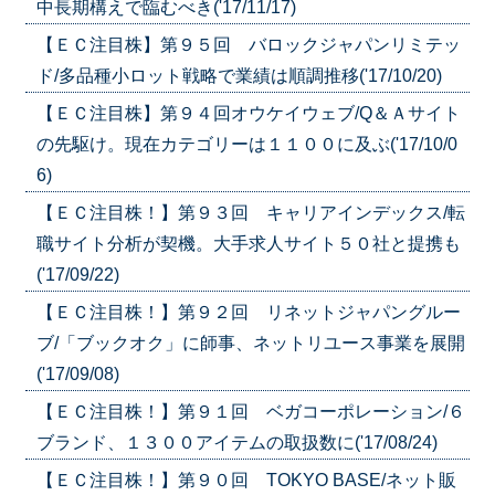
中長期構えで臨むべき('17/11/17)
【ＥＣ注目株】第９５回 バロックジャパンリミテッ
ド/多品種小ロット戦略で業績は順調推移('17/10/20)
【ＥＣ注目株】第９４回オウケイウェブ/Q＆Ａサイト
の先駆け。現在カテゴリーは１１００に及ぶ('17/10/0
6)
【ＥＣ注目株！】第９３回 キャリアインデックス/転
職サイト分析が契機。大手求人サイト５０社と提携も
('17/09/22)
【ＥＣ注目株！】第９２回 リネットジャパングルー
ブ/「ブックオク」に師事、ネットリユース事業を展開
('17/09/08)
【ＥＣ注目株！】第９１回 ベガコーポレーション/６
ブランド、１３００アイテムの取扱数に('17/08/24)
【ＥＣ注目株！】第９０回 TOKYO BASE/ネット販