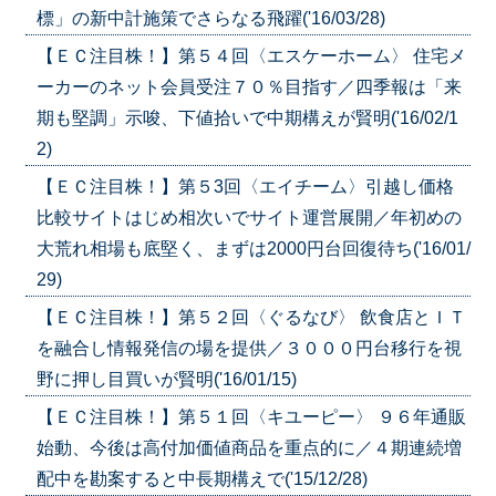
標」の新中計施策でさらなる飛躍('16/03/28)
【ＥＣ注目株！】第５４回〈エスケーホーム〉 住宅メ
ーカーのネット会員受注７０％目指す／四季報は「来
期も堅調」示唆、下値拾いで中期構えが賢明('16/02/1
2)
【ＥＣ注目株！】第５3回〈エイチーム〉引越し価格
比較サイトはじめ相次いでサイト運営展開／年初めの
大荒れ相場も底堅く、まずは2000円台回復待ち('16/01/
29)
【ＥＣ注目株！】第５２回〈ぐるなび〉 飲食店とＩＴ
を融合し情報発信の場を提供／３０００円台移行を視
野に押し目買いが賢明('16/01/15)
【ＥＣ注目株！】第５１回〈キユーピー〉 ９６年通販
始動、今後は高付加価値商品を重点的に／４期連続増
配中を勘案すると中長期構えで('15/12/28)