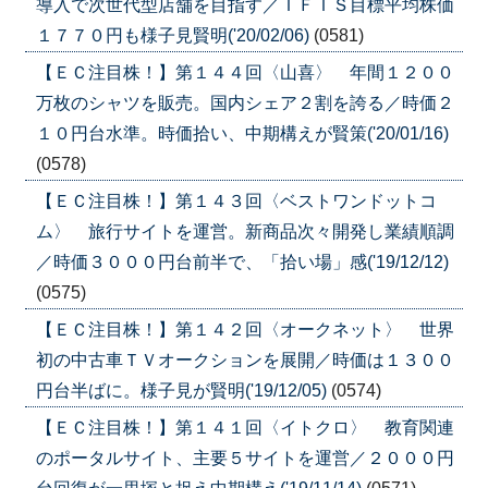
導入で次世代型店舗を目指す／ＩＦＩＳ目標平均株価
１７７０円も様子見賢明('20/02/06)
(0581)
【ＥＣ注目株！】第１４４回〈山喜〉 年間１２００
万枚のシャツを販売。国内シェア２割を誇る／時価２
１０円台水準。時価拾い、中期構えが賢策('20/01/16)
(0578)
【ＥＣ注目株！】第１４３回〈ベストワンドットコ
ム〉 旅行サイトを運営。新商品次々開発し業績順調
／時価３０００円台前半で、「拾い場」感('19/12/12)
(0575)
【ＥＣ注目株！】第１４２回〈オークネット〉 世界
初の中古車ＴＶオークションを展開／時価は１３００
円台半ばに。様子見が賢明('19/12/05)
(0574)
【ＥＣ注目株！】第１４１回〈イトクロ〉 教育関連
のポータルサイト、主要５サイトを運営／２０００円