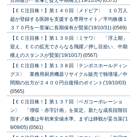
台回復が一里塚と捉え中期構え('19/11/14)
(0571)
【ＥＣ注目株！】第１４０回〈メドピア〉 １０万人
超が登録する医師を支援する専用サイト／平均株価１
３７０円を一里塚に長期保有が賢策('19/10/31)
(0569)
【ＥＣ注目株！】第１３９回〈ミサワ〉 「浮上期」
迎え、ＥＣの拡充でさらなる飛躍／押し目拾い、中期
構えのスタンスが賢策('19/10/17)
(0567)
【ＥＣ注目株！】第１３８回〈テンポスホールディン
グス〉 業務用厨房機器リサイクル販売で独壇場／中
間期の出方が２４００円台復帰のポイント('19/10/03)
(0565)
【ＥＣ注目株！】第１３７回〈ベガコーポレーショ
ン〉 「増収・赤字計画」を策定。新たな成長段階目
指す／株価は年初来安値水準。まずは静観が妥当策('1
9/09/05)
(0561)