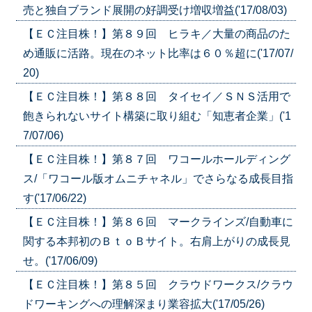
売と独自ブランド展開の好調受け増収増益('17/08/03)
【ＥＣ注目株！】第８９回 ヒラキ／大量の商品のた
め通販に活路。現在のネット比率は６０％超に('17/07/
20)
【ＥＣ注目株！】第８８回 タイセイ／ＳＮＳ活用で
飽きられないサイト構築に取り組む「知恵者企業」('1
7/07/06)
【ＥＣ注目株！】第８７回 ワコールホールディング
ス/「ワコール版オムニチャネル」でさらなる成長目指
す('17/06/22)
【ＥＣ注目株！】第８６回 マークラインズ/自動車に
関する本邦初のＢｔｏＢサイト。右肩上がりの成長見
せ。('17/06/09)
【ＥＣ注目株！】第８５回 クラウドワークス/クラウ
ドワーキングへの理解深まり業容拡大('17/05/26)