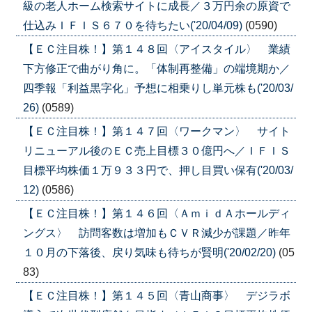
級の老人ホーム検索サイトに成長／３万円余の原資で
仕込みＩＦＩＳ６７０を待ちたい('20/04/09)
(0590)
【ＥＣ注目株！】第１４８回〈アイスタイル〉 業績
下方修正で曲がり角に。「体制再整備」の端境期か／
四季報「利益黒字化」予想に相乗りし単元株も('20/03/
26)
(0589)
【ＥＣ注目株！】第１４７回〈ワークマン〉 サイト
リニューアル後のＥＣ売上目標３０億円へ／ＩＦＩＳ
目標平均株価１万９３３円で、押し目買い保有('20/03/
12)
(0586)
【ＥＣ注目株！】第１４６回〈ＡｍｉｄＡホールディ
ングス〉 訪問客数は増加もＣＶＲ減少が課題／昨年
１０月の下落後、戻り気味も待ちが賢明('20/02/20)
(05
83)
【ＥＣ注目株！】第１４５回〈青山商事〉 デジラボ