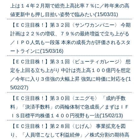
上は１４年２月期で総売上高比率７％に／昨年来の高
値更新中も押し目拾い姿勢で臨みたい('15/03/31)
【ＥＣ注目株！】第３２回〈サンワカンパニー〉 今期
計画は２２％の増収、７９％の最終増益で立ち上がる
／ＩＰＯ人気も一段落 本来の成長力が評価されるスタ
ートラインに('15/03/16)
【ＥＣ注目株！】第３１回〈ビューティガレージ〉 想
定を上回る立ち上がり 中計は売上高１００億円を想定
／今年に入り３倍強の大幅上昇 強気に時価に対応を('1
5/02/27)
【ＥＣ注目株！】第３０回〈エニグモ〉 「成約手数
料」「決済手数料」の両輪体制で急成長／まずはＩＦ
ＩＳ目標平均株価１４００円視野も一法('15/02/13)
【ＥＣ注目株！】第２８回〈じげん〉 事業拡充を図
り、「人員増こなして利益続伸」／株式分割の期待高