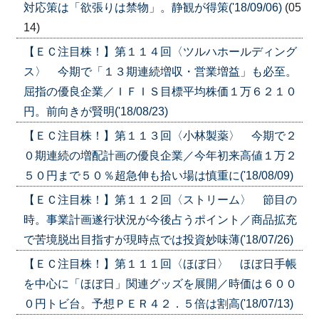
対応策は「欲張りは禁物」。静観が得策('18/09/06)
(05
14)
【ＥＣ注目株！】第１１４回〈ツルハホールディング
ス〉 今期で「１３期連続増収・営業増益」も必至。
屈指の優良企業／ＩＦＩＳ目標平均株価１万６２１０
円。前向きが賢明('18/08/23)
【ＥＣ注目株！】第１１３回〈小林製薬〉 今期で２
０期連続の増配計画の優良企業／今年初来高値１万２
５０円まで５０％超急伸も拾い場は慎重に('18/08/09)
【ＥＣ注目株！】第１１２回〈ストリーム〉 節目の
時。事業計画遂行状況が今後占うポイント／商品拡充
で苦境脱出目指すが現時点では投資妙味薄('18/07/26)
【ＥＣ注目株！】第１１１回〈ほぼ日〉 ほぼ日手帳
を中心に「ほぼ日」関連グッズを展開／時価は６００
０円トビ台。予想ＰＥＲ４２．５倍は割高('18/07/13)