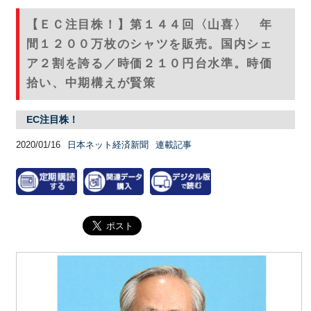
【ＥＣ注目株！】第１４４回〈山喜〉 年
間１２００万枚のシャツを販売。国内シェ
ア２割を誇る／時価２１０円台水準。時価
拾い、中期構えが賢策
EC注目株！
2020/01/16
日本ネット経済新聞
連載記事