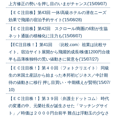
上方修正の勢いを押し目のいまがチャンス('15/09/07)
【ＥＣ注目株】第43回 一休/高級ホテルの潜在ニーズ
効果で飛躍の宿泊予約サイト('15/08/28)
【ＥＣ注目株】第42回 スクロール/商圏の6割が生協
ネット通販の積極化に注力も('15/08/07)
【EC注目株！】第41回 〈比較.com〉祖業は比較サ
イト。宿泊サイト展開から飛躍的成長/株価1200円台後
半も品薄株独特の荒い値動きに留意を('15/07/27)
【ＥＣ注目株！】第４０回〈フォトクリエイト〉 同級
生の米国土産話から始まった本邦初ビジネス／中計期
待の値動きに移行 押し目買い・中期構えが賢明('15/07/
10)
【ＥＣ注目株！】第３９回〈弁護士ドットコム〉 時代
の変遷の中、元榮社長が誕生させた「マッチングサイ
ト」／時価は２０００円台前半 難点は浮動玉の少なさ