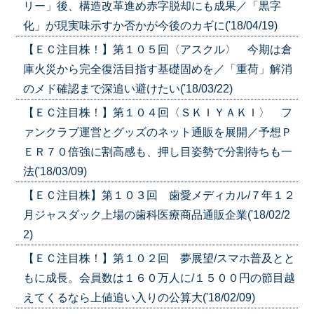
リー」後、構造改革進め赤字脱却にも成果／「黒字
化」が現実味示すか否かが今後のカギに('18/04/19)
【ＥＣ注目株！】第１０５回〈アスクル〉 今期は倉
庫火災から完全復活目指す基礎固めを／「重荷」解消
のメド確認まで深追い避けたい('18/03/22)
【ＥＣ注目株！】第１０４回〈ＳＫＩＹＡＫＩ〉 フ
ァンクラブ運営とグッズのネット通販を展開／予想Ｐ
ＥＲ７０倍強に割高感も、押し目姿勢で分割待ちも一
法('18/03/09)
【ＥＣ注目株】第１０３回 歯愛メディカル/７年１２
月ジャスダック上場の歯科医療商品通販企業('18/02/2
2)
【ＥＣ注目株！】第１０２回 夢展望/スマホ普及とと
もに成長。会員数は１６０万人に/１５００円の節目越
えてくるなら上値追い入りの公算大('18/02/09)