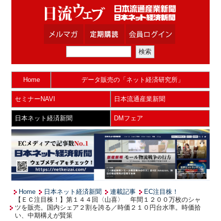
Home
データ販売の「ネット経済研究所」
セミナーNAVI
日本流通産業新聞
日本ネット経済新聞
DMフェア
Home
日本ネット経済新聞
連載記事
EC注目株！
【ＥＣ注目株！】第１４４回〈山喜〉 年間１２００万枚のシャ
ツを販売。国内シェア２割を誇る／時価２１０円台水準。時価拾
い、中期構えが賢策