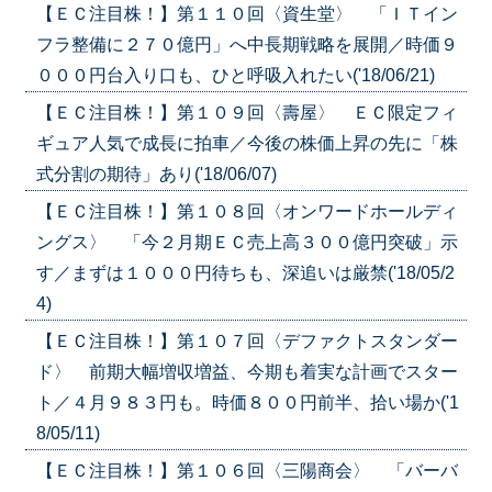
【ＥＣ注目株！】第１１０回〈資生堂〉 「ＩＴイン
フラ整備に２７０億円」へ中長期戦略を展開／時価９
０００円台入り口も、ひと呼吸入れたい('18/06/21)
【ＥＣ注目株！】第１０９回〈壽屋〉 ＥＣ限定フィ
ギュア人気で成長に拍車／今後の株価上昇の先に「株
式分割の期待」あり('18/06/07)
【ＥＣ注目株！】第１０８回〈オンワードホールディ
ングス〉 「今２月期ＥＣ売上高３００億円突破」示
す／まずは１０００円待ちも、深追いは厳禁('18/05/2
4)
【ＥＣ注目株！】第１０７回〈デファクトスタンダー
ド〉 前期大幅増収増益、今期も着実な計画でスター
ト／４月９８３円も。時価８００円前半、拾い場か('1
8/05/11)
【ＥＣ注目株！】第１０６回〈三陽商会〉 「バーバ