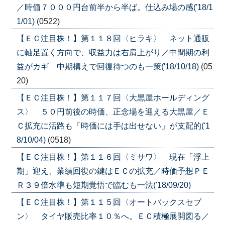
／時価７０００円台前半から半ば。仕込み場の感('18/1
1/01)
(0522)
【ＥＣ注目株！】第１１８回〈ヒラキ〉 ネット通販
に軸足置く方向で、収益力は右肩上がり／中間期の利
益がカギ 中期構えで回復待つのも一策('18/10/18)
(05
20)
【ＥＣ注目株！】第１１７回〈大黒屋ホールディング
ス〉 ５０円前後の時価、正念場を迎える大黒屋／Ｅ
Ｃ拡充に活路も「時価には手は出せない」が支配的('1
8/10/04)
(0518)
【ＥＣ注目株！】第１１６回〈ミサワ〉 現在「浮上
期」迎え、業績回復の鍵はＥＣの拡充／時価予想ＰＥ
Ｒ３９倍水準も短期覚悟で臨むも一法('18/09/20)
【ＥＣ注目株！】第１１５回〈オートバックスセブ
ン〉 タイヤ販売比率１０％へ。ＥＣ積極展開図る／