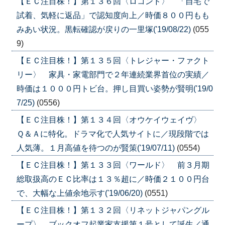
【ＥＣ注目株！】第１３６回〈ロコンド〉 「自宅で
試着、気軽に返品」で認知度向上／時価８００円もも
みあい状況。黒転確認が戻りの一里塚('19/08/22)
(055
9)
【ＥＣ注目株！】第１３５回〈トレジャー・ファクト
リー〉 家具・家電部門で２年連続業界首位の実績／
時価は１０００円トビ台。押し目買い姿勢が賢明('19/0
7/25)
(0556)
【ＥＣ注目株！】第１３４回〈オウケイウェイヴ〉
Ｑ＆Ａに特化。ドラマ化で人気サイトに／現段階では
人気薄。１月高値を待つのが賢策('19/07/11)
(0554)
【ＥＣ注目株！】第１３３回〈ワールド〉 前３月期
総取扱高のＥＣ比率は１３％超に／時価２１００円台
で、大幅な上値余地示す('19/06/20)
(0551)
【ＥＣ注目株！】第１３２回〈リネットジャパングル
ープ〉 ブックオフ起業家支援第１号として誕生／通