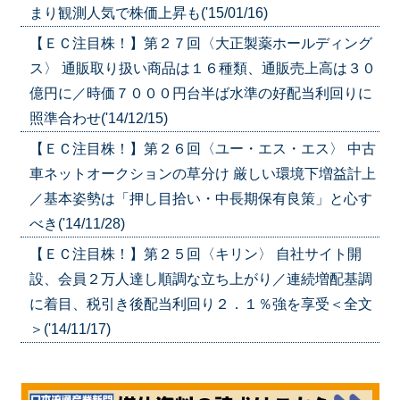
まり観測人気で株価上昇も('15/01/16)
【ＥＣ注目株！】第２７回〈大正製薬ホールディング
ス〉 通販取り扱い商品は１６種類、通販売上高は３０
億円に／時価７０００円台半ば水準の好配当利回りに
照準合わせ('14/12/15)
【ＥＣ注目株！】第２６回〈ユー・エス・エス〉 中古
車ネットオークションの草分け 厳しい環境下増益計上
／基本姿勢は「押し目拾い・中長期保有良策」と心す
べき('14/11/28)
【ＥＣ注目株！】第２５回〈キリン〉 自社サイト開
設、会員２万人達し順調な立ち上がり／連続増配基調
に着目、税引き後配当利回り２．１％強を享受＜全文
＞('14/11/17)