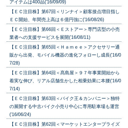
アイテムは400品('16/09/09)
【ＥＣ注目株】第67回＜リンナイ＞顧客接点増目指し
ＥＣ開始、年間売上高は６億円強に('16/08/26)
【ＥＣ注目株】第66回＜Ｅストアー＞専門店型の小売
業者への支援サービスを展開('16/08/11)
【ＥＣ注目株】第65回＜Ｈａｍｅｅ＞アクセサリー通
販から出発、モバイル機器の進化フォローし成長('16/0
7/28)
【ＥＣ注目株】第64回＜髙島屋＞９７年事業開始から
着実な伸び、リアル店舗生かした相乗効果に本腰('16/0
7/14)
【ＥＣ注目株】第63回＜バイク王＆カンパニー＞独特
の展開する中古バイク小売り中心に専用駐車場も運営
('16/06/24)
【ＥＣ注目株】第62回＜マーケットエンタープライズ