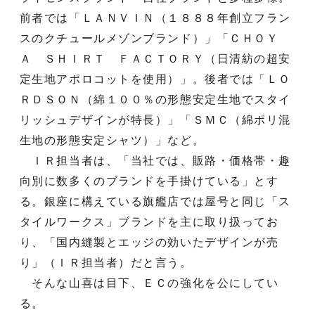
前者では「ＬＡＮＶＩＮ（１８８８年創立フラン
スのクチュールメゾンブランド）」「ＣＨＯＹ
Ａ ＳＨＩＲＴ ＦＡＣＴＯＲＹ（日清紡の超安
定生地アポロコットを使用）」。後者では「ＬＯ
ＲＤＳＯＮ（綿１００％の形態安定生地でスタイ
リッシュデザインが特長）」「ＳＭＣ（綿ポリ混
生地の形態安定シャツ）」など。
ＩＲ担当者は、「当社では、販路・価格帯・趣
向別に数多くのブランドを手掛けている」とす
る。銀座に構えている旗艦店では屋号と同じ「ス
タイルワークス」ブランドを主に取り扱ってお
り、「国内縫製とエッジの効いたデザインが売
り」（ＩＲ担当者）だと言う。
そんな山喜は目下、ＥＣの強化を公にしてい
る。