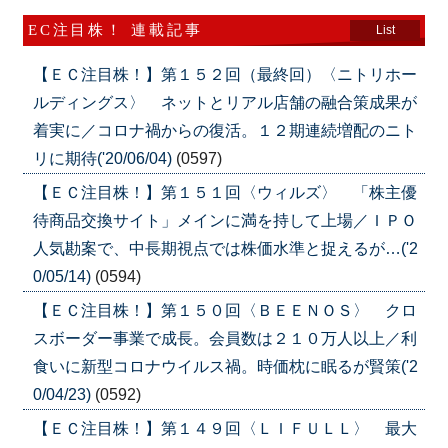
EC注目株！ 連載記事
List
【ＥＣ注目株！】第１５２回（最終回）〈ニトリホー
ルディングス〉 ネットとリアル店舗の融合策成果が
着実に／コロナ禍からの復活。１２期連続増配のニト
リに期待('20/06/04)
(0597)
【ＥＣ注目株！】第１５１回〈ウィルズ〉 「株主優
待商品交換サイト」メインに満を持して上場／ＩＰＯ
人気勘案で、中長期視点では株価水準と捉えるが…('2
0/05/14)
(0594)
【ＥＣ注目株！】第１５０回〈ＢＥＥＮＯＳ〉 クロ
スボーダー事業で成長。会員数は２１０万人以上／利
食いに新型コロナウイルス禍。時価枕に眠るが賢策('2
0/04/23)
(0592)
【ＥＣ注目株！】第１４９回〈ＬＩＦＵＬＬ〉 最大