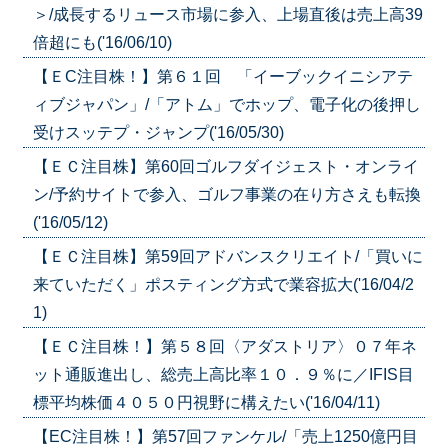
＞/成長するリュース市場に参入、上場直後は売上高39
倍超にも('16/06/10)
【ＥC注目株！】第６１回 「イーブックイニシアテ
ィブジャパン」/「アトム」でホップ、電子化の後押し
受けスッテプ・ジャンプ('16/05/30)
【ＥＣ注目株】第60回ゴルフダイジェスト・オンライ
ン/予約サイトで参入、ゴルフ事業の在り方さえも転換
('16/05/12)
【ＥＣ注目株】第59回アドバンスクリエイト/「買いに
来ていただく」ポスティング方式で業容拡大('16/04/2
1)
【ＥＣ注目株！】第５８回〈アダストリア〉０７年ネ
ット通販進出し、総売上高比率１０．９％に／IFIS目
標平均株価４０５０円視野に構えたい('16/04/11)
【EC注目株！】第57回ファンケル/「売上1250億円目