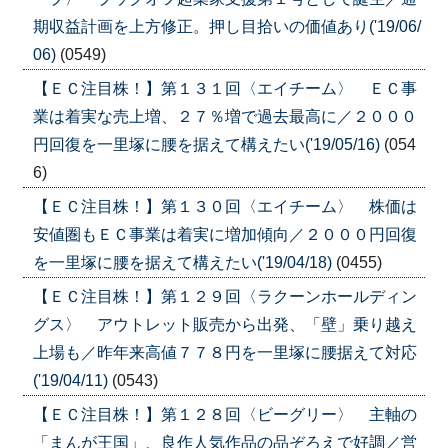
期収益計画を上方修正。押し目拾いの価値あり('19/06/
06)
(0549)
【ＥＣ注目株！】第１３１回〈エイチーム〉 ＥＣ事
業は着実な売上増、２７％増で過去最高に／２０００
円回復を一里塚に腰を据えて構えたい('19/05/16)
(054
6)
【ＥＣ注目株！】第１３０回〈エイチーム〉 株価は
安値圏もＥＣ事業は着実に増加傾向／２０００円回復
を一里塚に腰を据えて構えたい('19/04/18)
(0455)
【ＥＣ注目株！】第１２９回〈ラクーンホールディン
グス〉 アウトレット販売から出発、「壁」乗り越え
上場も／昨年来高値７７８円を一里塚に腰据えて対応
('19/04/11)
(0543)
【ＥＣ注目株！】第１２８回〈ビーグリー〉 主軸の
「まんが王国」、良作人気作品の品ぞろえで好調／営