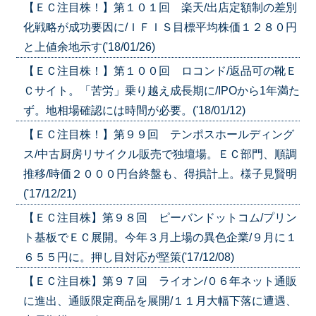
【ＥＣ注目株！】第１０１回 楽天/出店定額制の差別
化戦略が成功要因に/ＩＦＩＳ目標平均株価１２８０円
と上値余地示す('18/01/26)
【ＥＣ注目株！】第１００回 ロコンド/返品可の靴Ｅ
Ｃサイト。「苦労」乗り越え成長期に/IPOから1年満た
ず。地相場確認には時間が必要。('18/01/12)
【ＥＣ注目株！】第９９回 テンポスホールディング
ス/中古厨房リサイクル販売で独壇場。ＥＣ部門、順調
推移/時価２０００円台終盤も、得損計上。様子見賢明
('17/12/21)
【ＥＣ注目株】第９８回 ピーバンドットコム/プリン
ト基板でＥＣ展開。今年３月上場の異色企業/９月に１
６５５円に。押し目対応が堅策('17/12/08)
【ＥＣ注目株】第９７回 ライオン/０６年ネット通販
に進出、通販限定商品を展開/１１月大幅下落に遭遇、