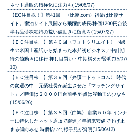
ネット通販の積極化に注力も('15/08/07)
【EC注目株！】第41回 〈比較.com〉祖業は比較サ
イト。宿泊サイト展開から飛躍的成長/株価1200円台後
半も品薄株独特の荒い値動きに留意を('15/07/27)
【ＥＣ注目株！】第４０回〈フォトクリエイト〉 同級
生の米国土産話から始まった本邦初ビジネス／中計期
待の値動きに移行 押し目買い・中期構えが賢明('15/07/
10)
【ＥＣ注目株！】第３９回〈弁護士ドットコム〉 時代
の変遷の中、元榮社長が誕生させた「マッチングサイ
ト」／時価は２０００円台前半 難点は浮動玉の少なさ
('15/06/26)
【ＥＣ注目株！】第３８回〈白鳩〉 創業５０年 インナ
ーに特化したネット通販で躍進／年初来安値で下げ止
まる傾向みせ 時価拾いで様子見が賢明('15/06/12)