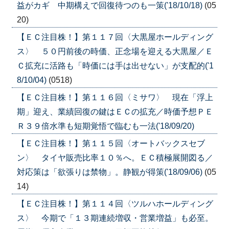
益がカギ 中期構えで回復待つのも一策('18/10/18)
(05
20)
【ＥＣ注目株！】第１１７回〈大黒屋ホールディング
ス〉 ５０円前後の時価、正念場を迎える大黒屋／Ｅ
Ｃ拡充に活路も「時価には手は出せない」が支配的('1
8/10/04)
(0518)
【ＥＣ注目株！】第１１６回〈ミサワ〉 現在「浮上
期」迎え、業績回復の鍵はＥＣの拡充／時価予想ＰＥ
Ｒ３９倍水準も短期覚悟で臨むも一法('18/09/20)
【ＥＣ注目株！】第１１５回〈オートバックスセブ
ン〉 タイヤ販売比率１０％へ。ＥＣ積極展開図る／
対応策は「欲張りは禁物」。静観が得策('18/09/06)
(05
14)
【ＥＣ注目株！】第１１４回〈ツルハホールディング
ス〉 今期で「１３期連続増収・営業増益」も必至。