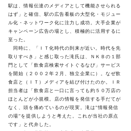
駅は、情報伝達のメディアとして機能させられる
はず」と確信、駅の広告看板の大型化・モジュー
ル化・ネットワーク化に注力し成功。大手企業が
キャンペーン広告の場とし、積極的に活用するに
至った。
同時に、「ＩＴ化時代の到来が近い。時代を先
取りすべき」と感じ取った滝氏は、ＮＫＢの１部
門として「飲食店検索サイトぐるなび」サービス
を開始（２００２年２月、独立企業に）。なぜ飲
食店と（ＩＴ）メディアを結び付けたのか。ＩＲ
担当者は「飲食店と一口に言っても約５０万店の
ほとんどが小規模。店の情報を発信する手だてが
なく、頭を痛めているのが現実。滝は”情報発信
の場”を提供しようと考えた。これが当社の原点
です」と代弁した。