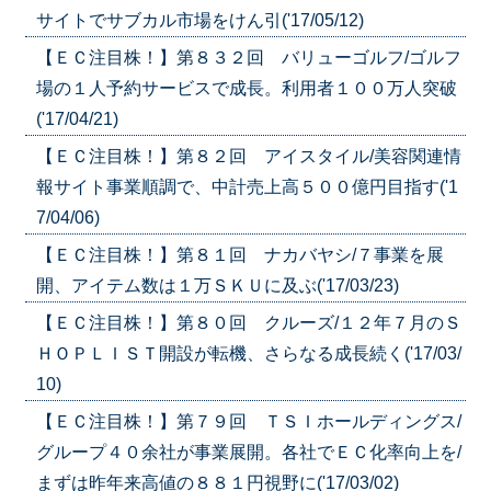
サイトでサブカル市場をけん引('17/05/12)
【ＥＣ注目株！】第８３２回 バリューゴルフ/ゴルフ
場の１人予約サービスで成長。利用者１００万人突破
('17/04/21)
【ＥＣ注目株！】第８２回 アイスタイル/美容関連情
報サイト事業順調で、中計売上高５００億円目指す('1
7/04/06)
【ＥＣ注目株！】第８１回 ナカバヤシ/７事業を展
開、アイテム数は１万ＳＫＵに及ぶ('17/03/23)
【ＥＣ注目株！】第８０回 クルーズ/１２年７月のＳ
ＨＯＰＬＩＳＴ開設が転機、さらなる成長続く('17/03/
10)
【ＥＣ注目株！】第７９回 ＴＳＩホールディングス/
グループ４０余社が事業展開。各社でＥＣ化率向上を/
まずは昨年来高値の８８１円視野に('17/03/02)