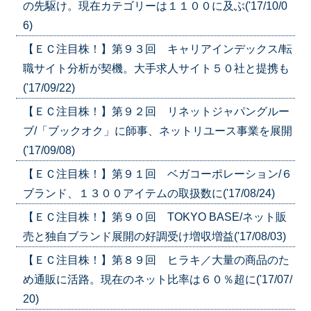
の先駆け。現在カテゴリーは１１００に及ぶ('17/10/0
6)
【ＥＣ注目株！】第９３回 キャリアインデックス/転
職サイト分析が契機。大手求人サイト５０社と提携も
('17/09/22)
【ＥＣ注目株！】第９２回 リネットジャパングルー
ブ/「ブックオク」に師事、ネットリユース事業を展開
('17/09/08)
【ＥＣ注目株！】第９１回 ベガコーポレーション/６
ブランド、１３００アイテムの取扱数に('17/08/24)
【ＥＣ注目株！】第９０回 TOKYO BASE/ネット販
売と独自ブランド展開の好調受け増収増益('17/08/03)
【ＥＣ注目株！】第８９回 ヒラキ／大量の商品のた
め通販に活路。現在のネット比率は６０％超に('17/07/
20)