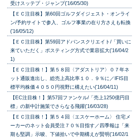
受けスッテプ・ジャンプ('16/05/30)
【ＥＣ注目株】第60回ゴルフダイジェスト・オンライ
ン/予約サイトで参入、ゴルフ事業の在り方さえも転換
('16/05/12)
【ＥＣ注目株】第59回アドバンスクリエイト/「買いに
来ていただく」ポスティング方式で業容拡大('16/04/2
1)
【ＥＣ注目株！】第５８回〈アダストリア〉０７年ネ
ット通販進出し、総売上高比率１０．９％に／IFIS目
標平均株価４０５０円視野に構えたい('16/04/11)
【EC注目株！】第57回ファンケル/「売上1250億円目
標」の新中計施策でさらなる飛躍('16/03/28)
【ＥＣ注目株！】第５４回〈エスケーホーム〉 住宅メ
ーカーのネット会員受注７０％目指す／四季報は「来
期も堅調」示唆、下値拾いで中期構えが賢明('16/02/1