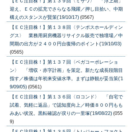
【ＥＣ注目株！】第１３９回〈ミサワ〉 「浮上期」
迎え、ＥＣの拡充でさらなる飛躍／押し目拾い、中期
構えのスタンスが賢策('19/10/17)
(0567)
【ＥＣ注目株！】第１３８回〈テンポスホールディン
グス〉 業務用厨房機器リサイクル販売で独壇場／中
間期の出方が２４００円台復帰のポイント('19/10/03)
(0565)
【ＥＣ注目株！】第１３７回〈ベガコーポレーショ
ン〉 「増収・赤字計画」を策定。新たな成長段階目
指す／株価は年初来安値水準。まずは静観が妥当策('1
9/09/05)
(0561)
【ＥＣ注目株！】第１３６回〈ロコンド〉 「自宅で
試着、気軽に返品」で認知度向上／時価８００円もも
みあい状況。黒転確認が戻りの一里塚('19/08/22)
(055
9)
【ＥＣ注目株！】第１３５回〈トレジャー・ファクト