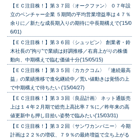
【ＥＣ注目株！】第３７回〈オークファン〉 ０７年設
立のベンチャー企業 ５期間の平均営業増益率は４７％
余りに／新たな成長期入りの期待に中長期構えで('15/0
6/01)
【ＥＣ注目株！】第３６回〈シュッピン〉 創業者・鈴
木社長の”拘り”で業績は好調推移／右肩上がりの株価
動向、中期構えで臨む価値十分('15/05/15)
【ＥＣ注目株！】第３５回〈カカクコム〉 「連続最高
益」の業績推移で進化継続中／荒い値動きは覚悟の上
で中期構えで待ちたい ('15/04/27)
【ＥＣ注目株！】第３３回〈良品計画〉 ネット通販売
上は１４年２月期で総売上高比率７％に／昨年来の高
値更新中も押し目拾い姿勢で臨みたい('15/03/31)
【ＥＣ注目株！】第３２回〈サンワカンパニー〉 今期
計画は２２％の増収、７９％の最終増益で立ち上がる