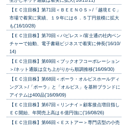
生かしネット通販は着実に拡大('16/11/11)
【ＥＣ注目株】第71回＜ＢＥＥＮＯＳ＞/「越境ＥＣ」
市場で着実に実績、１９年には６．５丁円規模に拡大
も('16/10/28)
【ＥＣ注目株】第70回＜パピレス＞/富士通の社内ベン
チャーで始動、電子書籍ビジネスで着実に伸長('16/10/
14)
【ＥＣ注目株】第69回＜ブックオフコーポレーション
＞/ネット通販は立ち上がりから順調推移('16/09/30)
【ＥＣ注目株】第68回＜ポーラ・オルビスホールディ
ングス＞/「ポーラ」と「オルビス」を基幹ブランドに
アイテムは400品('16/09/09)
【ＥＣ注目株】第67回＜リンナイ＞顧客接点増目指し
ＥＣ開始、年間売上高は６億円強に('16/08/26)
【ＥＣ注目株】第66回＜Ｅストアー＞専門店型の小売