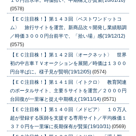
１０円台水準。時価拾い、中期構えが賢策('20/01/16)
(0578)
【ＥＣ注目株！】第１４３回〈ベストワンドットコ
ム〉 旅行サイトを運営。新商品次々開発し業績順調
／時価３０００円台前半で、「拾い場」感('19/12/12)
(0575)
【ＥＣ注目株！】第１４２回〈オークネット〉 世界
初の中古車ＴＶオークションを展開／時価は１３００
円台半ばに。様子見が賢明('19/12/05)
(0574)
【ＥＣ注目株！】第１４１回〈イトクロ〉 教育関連
のポータルサイト、主要５サイトを運営／２０００円
台回復が一里塚と捉え中期構え('19/11/14)
(0571)
【ＥＣ注目株！】第１４０回〈メドピア〉 １０万人
超が登録する医師を支援する専用サイト／平均株価１
３７０円を一里塚に長期保有が賢策('19/10/31)
(0569)