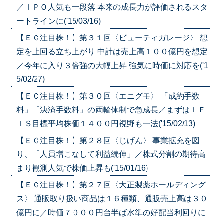
／ＩＰＯ人気も一段落 本来の成長力が評価されるスタ
ートラインに('15/03/16)
【ＥＣ注目株！】第３１回〈ビューティガレージ〉 想
定を上回る立ち上がり 中計は売上高１００億円を想定
／今年に入り３倍強の大幅上昇 強気に時価に対応を('1
5/02/27)
【ＥＣ注目株！】第３０回〈エニグモ〉 「成約手数
料」「決済手数料」の両輪体制で急成長／まずはＩＦ
ＩＳ目標平均株価１４００円視野も一法('15/02/13)
【ＥＣ注目株！】第２８回〈じげん〉 事業拡充を図
り、「人員増こなして利益続伸」／株式分割の期待高
まり観測人気で株価上昇も('15/01/16)
【ＥＣ注目株！】第２７回〈大正製薬ホールディング
ス〉 通販取り扱い商品は１６種類、通販売上高は３０
億円に／時価７０００円台半ば水準の好配当利回りに