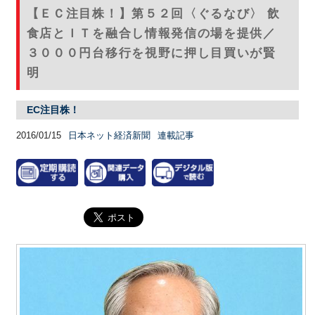
【ＥＣ注目株！】第５２回〈ぐるなび〉 飲
食店とＩＴを融合し情報発信の場を提供／
３０００円台移行を視野に押し目買いが賢
明
EC注目株！
2016/01/15
日本ネット経済新聞
連載記事