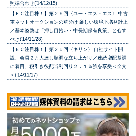
照準合わせ('14/12/15)
【ＥＣ注目株！】第２６回〈ユー・エス・エス〉 中古
車ネットオークションの草分け 厳しい環境下増益計上
／基本姿勢は「押し目拾い・中長期保有良策」と心す
べき('14/11/28)
【ＥＣ注目株！】第２５回〈キリン〉 自社サイト開
設、会員２万人達し順調な立ち上がり／連続増配基調
に着目、税引き後配当利回り２．１％強を享受＜全文
＞('14/11/17)