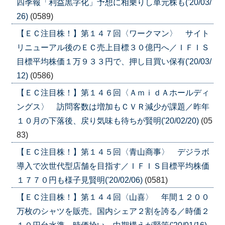
四季報「利益黒字化」予想に相乗りし単元株も('20/03/
26)
(0589)
【ＥＣ注目株！】第１４７回〈ワークマン〉 サイト
リニューアル後のＥＣ売上目標３０億円へ／ＩＦＩＳ
目標平均株価１万９３３円で、押し目買い保有('20/03/
12)
(0586)
【ＥＣ注目株！】第１４６回〈ＡｍｉｄＡホールディ
ングス〉 訪問客数は増加もＣＶＲ減少が課題／昨年
１０月の下落後、戻り気味も待ちが賢明('20/02/20)
(05
83)
【ＥＣ注目株！】第１４５回〈青山商事〉 デジラボ
導入で次世代型店舗を目指す／ＩＦＩＳ目標平均株価
１７７０円も様子見賢明('20/02/06)
(0581)
【ＥＣ注目株！】第１４４回〈山喜〉 年間１２００
万枚のシャツを販売。国内シェア２割を誇る／時価２