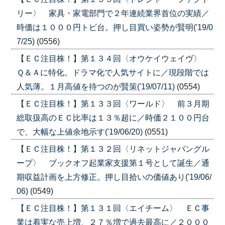
リー〉 家具・家電部門で２年連続業界首位の実績／
時価は１０００円トビ台。押し目買い姿勢が賢明('19/0
7/25)
(0556)
【ＥＣ注目株！】第１３４回〈オウケイウェイヴ〉
Ｑ＆Ａに特化。ドラマ化で人気サイトに／現段階では
人気薄。１月高値を待つのが賢策('19/07/11)
(0554)
【ＥＣ注目株！】第１３３回〈ワールド〉 前３月期
総取扱高のＥＣ比率は１３％超に／時価２１００円台
で、大幅な上値余地示す('19/06/20)
(0551)
【ＥＣ注目株！】第１３２回〈リネットジャパングル
ープ〉 ブックオフ起業家支援第１号として誕生／通
期収益計画を上方修正。押し目拾いの価値あり('19/06/
06)
(0549)
【ＥＣ注目株！】第１３１回〈エイチーム〉 ＥＣ事
業は着実な売上増、２７％増で過去最高に／２０００