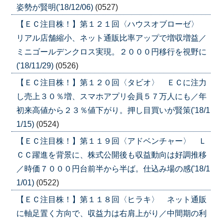
姿勢が賢明('18/12/06)
(0527)
【ＥＣ注目株！】第１２１回〈ハウスオブローゼ〉
リアル店舗縮小、ネット通販比率アップで増収増益／
ミニゴールデンクロス実現。２０００円移行を視野に
('18/11/29)
(0526)
【ＥＣ注目株！】第１２０回〈タビオ〉 ＥＣに注力
し売上３０％増、スマホアプリ会員５７万人にも／年
初来高値から２３％値下がり。押し目買いが賢策('18/1
1/15)
(0524)
【ＥＣ注目株！】第１１９回〈アドベンチャー〉 Ｌ
ＣＣ躍進を背景に、株式公開後も収益動向は好調推移
／時価７０００円台前半から半ば。仕込み場の感('18/1
1/01)
(0522)
【ＥＣ注目株！】第１１８回〈ヒラキ〉 ネット通販
に軸足置く方向で、収益力は右肩上がり／中間期の利