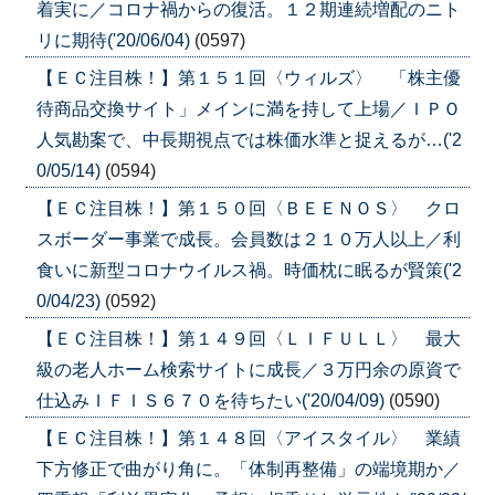
着実に／コロナ禍からの復活。１２期連続増配のニト
リに期待('20/06/04)
(0597)
【ＥＣ注目株！】第１５１回〈ウィルズ〉 「株主優
待商品交換サイト」メインに満を持して上場／ＩＰＯ
人気勘案で、中長期視点では株価水準と捉えるが…('2
0/05/14)
(0594)
【ＥＣ注目株！】第１５０回〈ＢＥＥＮＯＳ〉 クロ
スボーダー事業で成長。会員数は２１０万人以上／利
食いに新型コロナウイルス禍。時価枕に眠るが賢策('2
0/04/23)
(0592)
【ＥＣ注目株！】第１４９回〈ＬＩＦＵＬＬ〉 最大
級の老人ホーム検索サイトに成長／３万円余の原資で
仕込みＩＦＩＳ６７０を待ちたい('20/04/09)
(0590)
【ＥＣ注目株！】第１４８回〈アイスタイル〉 業績
下方修正で曲がり角に。「体制再整備」の端境期か／