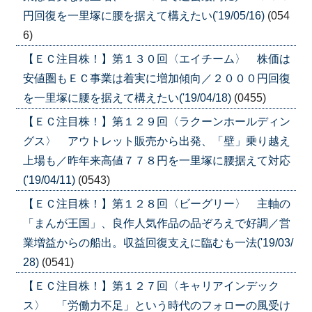
円回復を一里塚に腰を据えて構えたい('19/05/16)
(054
6)
【ＥＣ注目株！】第１３０回〈エイチーム〉 株価は
安値圏もＥＣ事業は着実に増加傾向／２０００円回復
を一里塚に腰を据えて構えたい('19/04/18)
(0455)
【ＥＣ注目株！】第１２９回〈ラクーンホールディン
グス〉 アウトレット販売から出発、「壁」乗り越え
上場も／昨年来高値７７８円を一里塚に腰据えて対応
('19/04/11)
(0543)
【ＥＣ注目株！】第１２８回〈ビーグリー〉 主軸の
「まんが王国」、良作人気作品の品ぞろえで好調／営
業増益からの船出。収益回復支えに臨むも一法('19/03/
28)
(0541)
【ＥＣ注目株！】第１２７回〈キャリアインデック
ス〉 「労働力不足」という時代のフォローの風受け