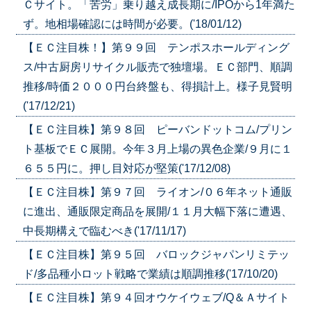
Ｃサイト。「苦労」乗り越え成長期に/IPOから1年満た
ず。地相場確認には時間が必要。('18/01/12)
【ＥＣ注目株！】第９９回 テンポスホールディング
ス/中古厨房リサイクル販売で独壇場。ＥＣ部門、順調
推移/時価２０００円台終盤も、得損計上。様子見賢明
('17/12/21)
【ＥＣ注目株】第９８回 ピーバンドットコム/プリン
ト基板でＥＣ展開。今年３月上場の異色企業/９月に１
６５５円に。押し目対応が堅策('17/12/08)
【ＥＣ注目株】第９７回 ライオン/０６年ネット通販
に進出、通販限定商品を展開/１１月大幅下落に遭遇、
中長期構えで臨むべき('17/11/17)
【ＥＣ注目株】第９５回 バロックジャパンリミテッ
ド/多品種小ロット戦略で業績は順調推移('17/10/20)
【ＥＣ注目株】第９４回オウケイウェブ/Q＆Ａサイト