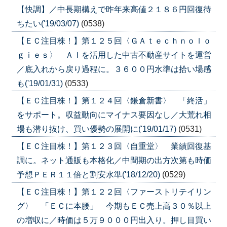
【快調】／中長期構えで昨年来高値２１８６円回復待
ちたい('19/03/07)
(0538)
【ＥＣ注目株！】第１２５回〈ＧＡｔｅｃｈｎｏｌｏ
ｇｉｅｓ〉 ＡＩを活用した中古不動産サイトを運営
／底入れから戻り過程に。３６００円水準は拾い場感
も('19/01/31)
(0533)
【ＥＣ注目株！】第１２４回〈鎌倉新書〉 「終活」
をサポート。収益動向にマイナス要因なし／大荒れ相
場も潜り抜け、買い優勢の展開に('19/01/17)
(0531)
【ＥＣ注目株！】第１２３回〈自重堂〉 業績回復基
調に。ネット通販も本格化／中間期の出方次第も時価
予想ＰＥＲ１１倍と割安水準('18/12/20)
(0529)
【ＥＣ注目株！】第１２２回〈ファーストリテイリン
グ〉 「ＥＣに本腰」 今期もＥＣ売上高３０％以上
の増収に／時価は５万９０００円出入り。押し目買い