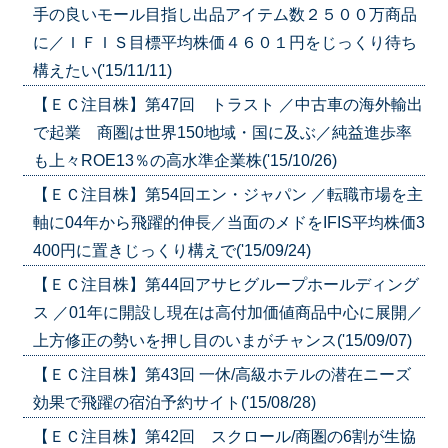
手の良いモール目指し出品アイテム数２５００万商品
に／ＩＦＩＳ目標平均株価４６０１円をじっくり待ち
構えたい('15/11/11)
【ＥＣ注目株】第47回 トラスト ／中古車の海外輸出
で起業 商圏は世界150地域・国に及ぶ／純益進歩率
も上々ROE13％の高水準企業株('15/10/26)
【ＥＣ注目株】第54回エン・ジャパン ／転職市場を主
軸に04年から飛躍的伸長／当面のメドをIFIS平均株価3
400円に置きじっくり構えで('15/09/24)
【ＥＣ注目株】第44回アサヒグループホールディング
ス ／01年に開設し現在は高付加価値商品中心に展開／
上方修正の勢いを押し目のいまがチャンス('15/09/07)
【ＥＣ注目株】第43回 一休/高級ホテルの潜在ニーズ
効果で飛躍の宿泊予約サイト('15/08/28)
【ＥＣ注目株】第42回 スクロール/商圏の6割が生協