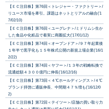
【ＥＣ注目株】第76回＜トレジャー・ファクトリー＞/
リユース市場を牽引。課題はネットとリアルの融合('1
7/02/10)
【ＥＣ注目株】第76回＜ユーグレナ＞/ミドリムシ生か
した食品や化粧品で着実に商圏拡大('17/01/12)
【ＥＣ注目株】第74回＜オープンドア＞/９７年起業後
１年半で黒字化も１５年株式公開の新規上場企業('16/1
2/22)
【ＥＣ注目株】第74回＜ヤフー＞/１３年の戦略転換で
流通総額４３００億円に伸長('16/12/16)
【ＥＣ注目株】第73回＜４℃ホールディングス＞/４℃
ブランド拝啓に通販伸長、中間期４７％増も('16/12/0
2)
【ＥＣ注目株】第72回＜テイツー＞/店舗の買い取り力