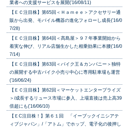
業者への支援サービスを展開('16/08/11)
【ＥＣ注目株】第65回＜Ｈａｍｅｅ＞アクセサリー通
販から出発、モバイル機器の進化フォローし成長('16/0
7/28)
【ＥＣ注目株】第64回＜髙島屋＞９７年事業開始から
着実な伸び、リアル店舗生かした相乗効果に本腰('16/0
7/14)
【ＥＣ注目株】第63回＜バイク王＆カンパニー＞独特
の展開する中古バイク小売り中心に専用駐車場も運営
('16/06/24)
【ＥＣ注目株】第62回＜マーケットエンタープライズ
＞/成長するリュース市場に参入、上場直後は売上高39
倍超にも('16/06/10)
【ＥC注目株！】第６１回 「イーブックイニシアテ
ィブジャパン」/「アトム」でホップ、電子化の後押し