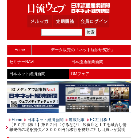
Home
データ販売の「ネット経済研究所」
セミナーNAVI
日本流通産業新聞
日本ネット経済新聞
DMフェア
Home
日本ネット経済新聞
連載記事
EC注目株！
【ＥＣ注目株！】第５２回〈ぐるなび〉 飲食店とＩＴを融合し情
報発信の場を提供／３０００円台移行を視野に押し目買いが賢明