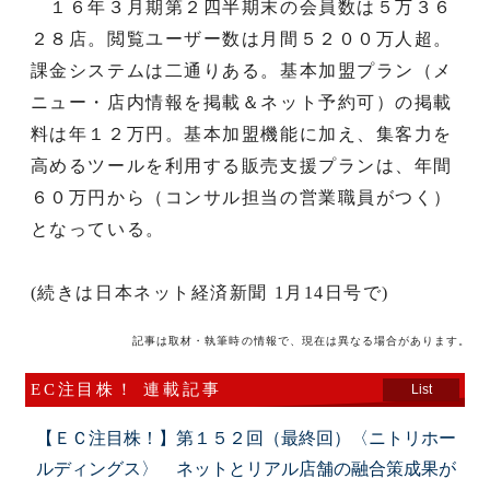
１６年３月期第２四半期末の会員数は５万３６
２８店。閲覧ユーザー数は月間５２００万人超。
課金システムは二通りある。基本加盟プラン（メ
ニュー・店内情報を掲載＆ネット予約可）の掲載
料は年１２万円。基本加盟機能に加え、集客力を
高めるツールを利用する販売支援プランは、年間
６０万円から（コンサル担当の営業職員がつく）
となっている。
(続きは日本ネット経済新聞 1月14日号で)
記事は取材・執筆時の情報で、現在は異なる場合があります。
EC注目株！ 連載記事
List
【ＥＣ注目株！】第１５２回（最終回）〈ニトリホー
ルディングス〉 ネットとリアル店舗の融合策成果が