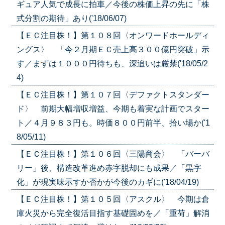
ギュア人気で成長に拍車／今後の株価上昇の先に「株
式分割の期待」あり('18/06/07)
【ＥＣ注目株！】第１０８回〈オンワードホールディ
ングス〉 「今２月期ＥＣ売上高３００億円突破」示
す／まずは１０００円待ちも、深追いは厳禁('18/05/2
4)
【ＥＣ注目株！】第１０７回〈デファクトスタンダー
ド〉 前期大幅増収増益、今期も着実な計画でスター
ト／４月９８３円も。時価８００円前半、拾い場か('1
8/05/11)
【ＥＣ注目株！】第１０６回〈三陽商会〉 「バーバ
リー」後、構造改革進め赤字脱却にも成果／「黒字
化」が現実味示すか否かが今後のカギに('18/04/19)
【ＥＣ注目株！】第１０５回〈アスクル〉 今期は倉
庫火災から完全復活目指す基礎固めを／「重荷」解消