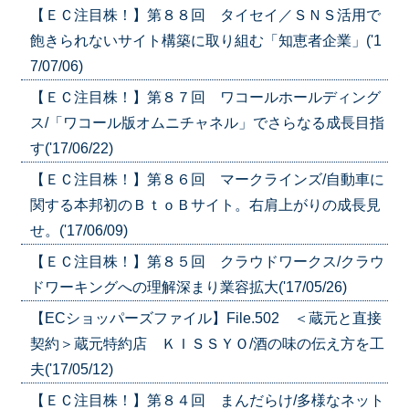
【ＥＣ注目株！】第８８回 タイセイ／ＳＮＳ活用で
飽きられないサイト構築に取り組む「知恵者企業」('1
7/07/06)
【ＥＣ注目株！】第８７回 ワコールホールディング
ス/「ワコール版オムニチャネル」でさらなる成長目指
す('17/06/22)
【ＥＣ注目株！】第８６回 マークラインズ/自動車に
関する本邦初のＢｔｏＢサイト。右肩上がりの成長見
せ。('17/06/09)
【ＥＣ注目株！】第８５回 クラウドワークス/クラウ
ドワーキングへの理解深まり業容拡大('17/05/26)
【ECショッパーズファイル】File.502 ＜蔵元と直接
契約＞蔵元特約店 ＫＩＳＳＹＯ/酒の味の伝え方を工
夫('17/05/12)
【ＥＣ注目株！】第８４回 まんだらけ/多様なネット