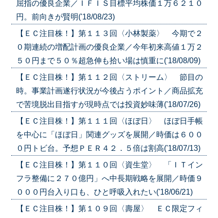
屈指の優良企業／ＩＦＩＳ目標平均株価１万６２１０
円。前向きが賢明('18/08/23)
【ＥＣ注目株！】第１１３回〈小林製薬〉 今期で２
０期連続の増配計画の優良企業／今年初来高値１万２
５０円まで５０％超急伸も拾い場は慎重に('18/08/09)
【ＥＣ注目株！】第１１２回〈ストリーム〉 節目の
時。事業計画遂行状況が今後占うポイント／商品拡充
で苦境脱出目指すが現時点では投資妙味薄('18/07/26)
【ＥＣ注目株！】第１１１回〈ほぼ日〉 ほぼ日手帳
を中心に「ほぼ日」関連グッズを展開／時価は６００
０円トビ台。予想ＰＥＲ４２．５倍は割高('18/07/13)
【ＥＣ注目株！】第１１０回〈資生堂〉 「ＩＴイン
フラ整備に２７０億円」へ中長期戦略を展開／時価９
０００円台入り口も、ひと呼吸入れたい('18/06/21)
【ＥＣ注目株！】第１０９回〈壽屋〉 ＥＣ限定フィ