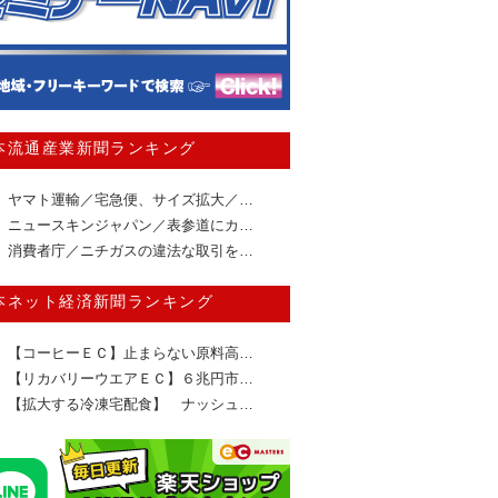
本流通産業新聞ランキング
ヤマト運輸／宅急便、サイズ拡大／…
ニュースキンジャパン／表参道にカ…
消費者庁／ニチガスの違法な取引を…
本ネット経済新聞ランキング
【コーヒーＥＣ】止まらない原料高…
【リカバリーウエアＥＣ】６兆円市…
【拡大する冷凍宅配食】 ナッシュ…