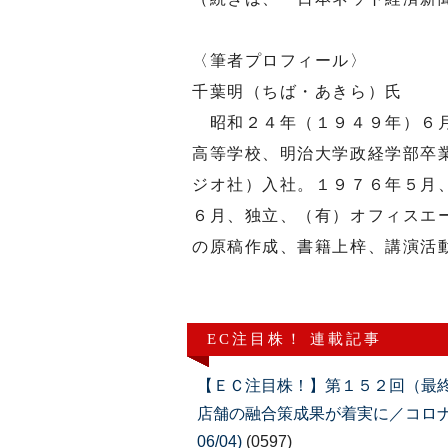
〈筆者プロフィール〉
千葉明（ちば・あきら）氏
昭和２４年（１９４９年）６月
高等学校、明治大学政経学部卒
ジオ社）入社。１９７６年５月
６月、独立、（有）オフィスエ
の原稿作成、書籍上梓、講演活
EC注目株！ 連載記事
【ＥＣ注目株！】第１５２回（最
店舗の融合策成果が着実に／コロナ
06/04)
(0597)