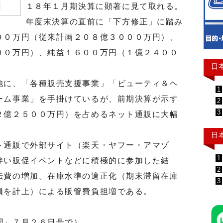
１８年１月期決算に顕著に見て取れる。
年度末決算の直前に「下方修正」に踏み
００万円（従来計画２０８億３０００万円）、
００万円）、純益１６００万円（１億２４００
日
。
に、「各種販売支援事業」「ビューティ＆ヘ
1
ーム事業」を手掛けているが、前期決算が示す
2
3
２億２５００万円）を占めるネット通販に大幅
。
日
通販で外部サイト（楽天・ヤフー・アマゾ
1
伴い販促イベントなどに積極的に参加した結
2
伝費の増加。在庫水準の適正化（期末滞留在庫
3
損を計上）による販管費負担増である。
聞」７月２６日号で）