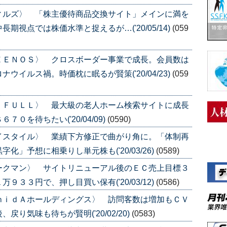
ィルズ〉 「株主優待商品交換サイト」メインに満を
視点では株価水準と捉えるが…('20/05/14)
(059
ＥＥＮＯＳ〉 クロスボーダー事業で成長。会員数は
イルス禍。時価枕に眠るが賢策('20/04/23)
(059
ＩＦＵＬＬ〉 最大級の老人ホーム検索サイトに成長
０を待ちたい('20/04/09)
(0590)
イスタイル〉 業績下方修正で曲がり角に。「体制再
」予想に相乗りし単元株も('20/03/26)
(0589)
ークマン〉 サイトリニューアル後のＥＣ売上目標３
３３円で、押し目買い保有('20/03/12)
(0586)
ｍｉｄＡホールディングス〉 訪問客数は増加もＣＶ
り気味も待ちが賢明('20/02/20)
(0583)