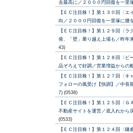
去最高に／２０００円回復を一里塚に腰
【ＥＣ注目株！】第１３０回〈エ
向／２０００円回復を一里塚に腰を据えて
【ＥＣ注目株！】第１２９回〈ラ
発、「壁」乗り越え上場も／昨年来高値
43)
【ＥＣ注目株！】第１２８回〈ビ
品ぞろえで好調／営業増益からの船出。
【ＥＣ注目株！】第１２７回〈キ
フォローの風受け【快調】／中長期構
7)
(0538)
【ＥＣ注目株！】第１２５回〈Ｇ
不動産サイトを運営／底入れから戻り過
(0533)
【ＥＣ注目株！】第１２４回〈鎌