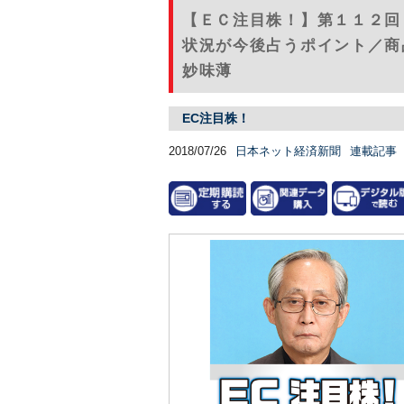
【ＥＣ注目株！】第１１２回
状況が今後占うポイント／商
妙味薄
EC注目株！
2018/07/26
日本ネット経済新聞
連載記事