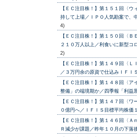
【ＥＣ注目株！】第１５１回〈ウ
持して上場／ＩＰＯ人気勘案で、中長期
4)
【ＥＣ注目株！】第１５０回〈Ｂ
２１０万人以上／利食いに新型コロナウ
2)
【ＥＣ注目株！】第１４９回〈Ｌ
／３万円余の原資で仕込みＩＦＩＳ６７
【ＥＣ注目株！】第１４８回〈ア
整備」の端境期か／四季報「利益黒字化
【ＥＣ注目株！】第１４７回〈ワ
０億円へ／ＩＦＩＳ目標平均株価１万９
【ＥＣ注目株！】第１４６回〈Ａ
Ｒ減少が課題／昨年１０月の下落後、戻