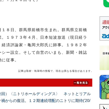
１８日、群馬県前橋市生まれ。群馬県立前橋
業。１９７３年４月、日本短波放送（現日経ラ
、経済評論家・亀岡大郎氏に師事。１９８２年
ーシー設立。そして自営のいまも、新聞・雑誌
動に従事。
記事は取材・執筆時の情報で、現在は異なる場合があります。
終回）〈ニトリホールディングス〉 ネットとリアル
禍からの復活。１２期連続増配のニトリに期待('20/