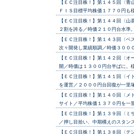
【ＥＣ注目株！】第１４５回〈青
ＦＩＳ目標平均株価１７７０円も様子見賢
【ＥＣ注目株！】第１４４回〈山
２割を誇る／時価２１０円台水準。時価
【ＥＣ注目株！】第１４３回〈ベ
次々開発し業績順調／時価３０００円台
【ＥＣ注目株！】第１４２回〈オ
開／時価は１３００円台半ばに。様子見が
【ＥＣ注目株！】第１４１回〈イ
を運営／２０００円台回復が一里塚と捉え
【ＥＣ注目株！】第１４０回〈メ
サイト／平均株価１３７０円を一里塚に
【ＥＣ注目株！】第１３９回〈ミ
／押し目拾い、中期構えのスタンスが賢策
【ＥＣ注目株！】第１３８回〈テ