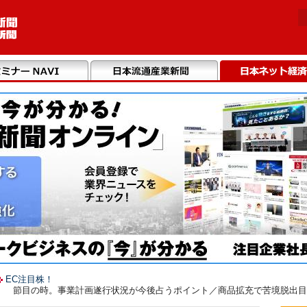
EC注目株！
〉 節目の時。事業計画遂行状況が今後占うポイント／商品拡充で苦境脱出目