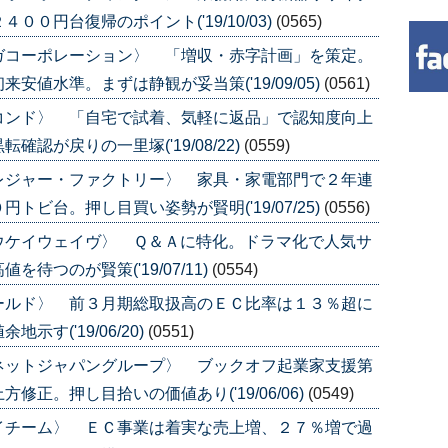
０円台復帰のポイント('19/10/03)
(0565)
ガコーポレーション〉 「増収・赤字計画」を策定。
値水準。まずは静観が妥当策('19/09/05)
(0561)
コンド〉 「自宅で試着、気軽に返品」で認知度向上
認が戻りの一里塚('19/08/22)
(0559)
レジャー・ファクトリー〉 家具・家電部門で２年連
ビ台。押し目買い姿勢が賢明('19/07/25)
(0556)
ウケイウェイヴ〉 Ｑ＆Ａに特化。ドラマ化で人気サ
待つのが賢策('19/07/11)
(0554)
ールド〉 前３月期総取扱高のＥＣ比率は１３％超に
す('19/06/20)
(0551)
ネットジャパングループ〉 ブックオフ起業家支援第
正。押し目拾いの価値あり('19/06/06)
(0549)
イチーム〉 ＥＣ事業は着実な売上増、２７％増で過