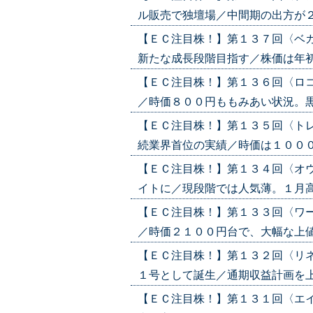
ル販売で独壇場／中間期の出方が２４０
【ＥＣ注目株！】第１３７回〈ベ
新たな成長段階目指す／株価は年初来安
【ＥＣ注目株！】第１３６回〈ロ
／時価８００円ももみあい状況。黒転確
【ＥＣ注目株！】第１３５回〈ト
続業界首位の実績／時価は１０００円ト
【ＥＣ注目株！】第１３４回〈オ
イトに／現段階では人気薄。１月高値を
【ＥＣ注目株！】第１３３回〈ワ
／時価２１００円台で、大幅な上値余地示
【ＥＣ注目株！】第１３２回〈リ
１号として誕生／通期収益計画を上方修
【ＥＣ注目株！】第１３１回〈エ