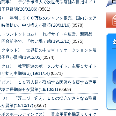
山商事〉 デジラボ導入で次世代型店舗を目指す／Ｉ
明('20/02/06)
(0581)
喜〉 年間１２００万枚のシャツを販売。国内シェア
拾い、中期構えが賢策('20/01/16)
(0578)
ストワンドットコム〉 旅行サイトを運営。新商品
前半で、「拾い場」感('19/12/12)
(0575)
ークネット〉 世界初の中古車ＴＶオークションを展
賢明('19/12/05)
(0574)
トクロ〉 教育関連のポータルサイト、主要５サイト
中期構え('19/11/14)
(0571)
ドピア〉 １０万人超が登録する医師を支援する専用
長期保有が賢策('19/10/31)
(0569)
サワ〉 「浮上期」迎え、ＥＣの拡充でさらなる飛躍
('19/10/17)
(0567)
ンポスホールディングス〉 業務用厨房機器リサイク