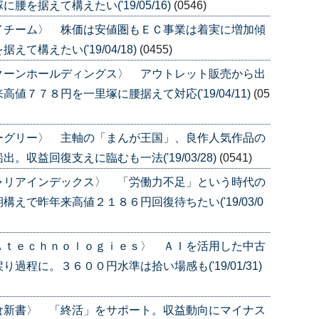
を据えて構えたい('19/05/16)
(0546)
イチーム〉 株価は安値圏もＥＣ事業は着実に増加傾
構えたい('19/04/18)
(0455)
クーンホールディングス〉 アウトレット販売から出
７７８円を一里塚に腰据えて対応('19/04/11)
(05
ーグリー〉 主軸の「まんが王国」、良作人気作品の
収益回復支えに臨むも一法('19/03/28)
(0541)
ャリアインデックス〉 「労働力不足」という時代の
えで昨年来高値２１８６円回復待ちたい('19/03/0
Ａｔｅｃｈｎｏｌｏｇｉｅｓ〉 ＡＩを活用した中古
程に。３６００円水準は拾い場感も('19/01/31)
倉新書〉 「終活」をサポート。収益動向にマイナス